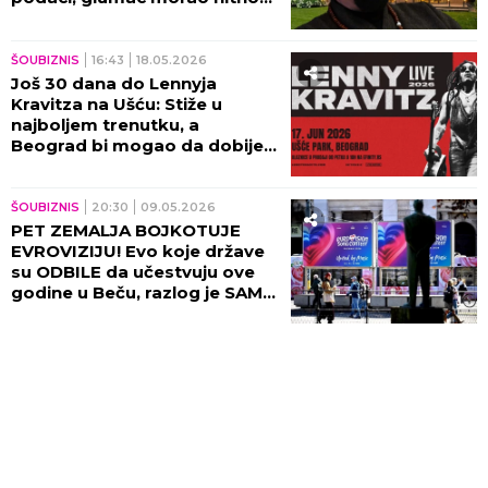
da preduzme mere!
ŠOUBIZNIS
16:43
18.05.2026
Još 30 dana do Lennyja
Kravitza na Ušću: Stiže u
najboljem trenutku, a
Beograd bi mogao da dobije i
svetsku premijeru!
ŠOUBIZNIS
20:30
09.05.2026
PET ZEMALJA BOJKOTUJE
EVROVIZIJU! Evo koje države
su ODBILE da učestvuju ove
godine u Beču, razlog je SAMO
JEDAN