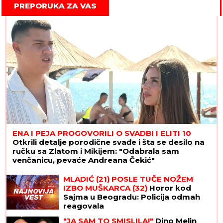
PREPORUKA ZA VAS
ENA I PEJA PROGOVORILI O SVADBI I ELITI 10
Otkrili detalje porodične svađe i šta se desilo na
ručku sa Zlatom i Mikijem: "Odabrala sam
venčanicu, pevaće Andreana Čekić"
MLADIĆ (21) POSLE TUČE NOŽEM
IZBO MUŠKARCA (32)
Horor kod
Sajma u Beogradu: Policija odmah
reagovala
"JA SAM TO SMISLILA!"
Dino Melin