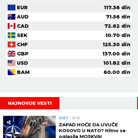
EUR
117.36
din
AUD
71.56
din
CAD
72.62
din
SEK
10.70
din
CHF
125.30
din
GBP
137.00
din
USD
101.82
din
BAM
60.00
din
NAJNOVIJE VESTI
SVET
15:16
ZAPAD HOĆE DA UVUČE
KOSOVO U NATO? Hitno se
oglasila MOSKVA!