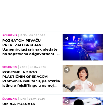
ŠOUBIZNIS
18:30
09.05.2026
POZNATOM PEVAČU
PREREZALI GRKLJAN!
Uznemirujući snimak gledate
na sopstvenu odgovornost -
teturao se KRVAV, a onda je
pao (VIDEO)
ŠOUBIZNIS
23:59
30.04.2026
POBESNELA ZBOG
PLASTIČNIH OPERACIJA!
Promenila celu facu, pa otkrila
istinu o fejsliftingu u osmoj
deceniji! (FOTO)
ŠOUBIZNIS
10:01
26.04.2026
UMRLA POZNATA