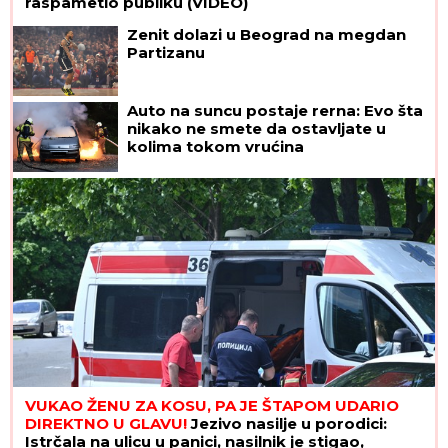
raspametio publiku (VIDEO)
Zenit dolazi u Beograd na megdan
Partizanu
Auto na suncu postaje rerna: Evo šta
nikako ne smete da ostavljate u
kolima tokom vrućina
VUKAO ŽENU ZA KOSU, PA JE ŠTAPOM UDARIO
DIREKTNO U GLAVU!
Jezivo nasilje u porodici:
Istrčala na ulicu u panici, nasilnik je stigao,