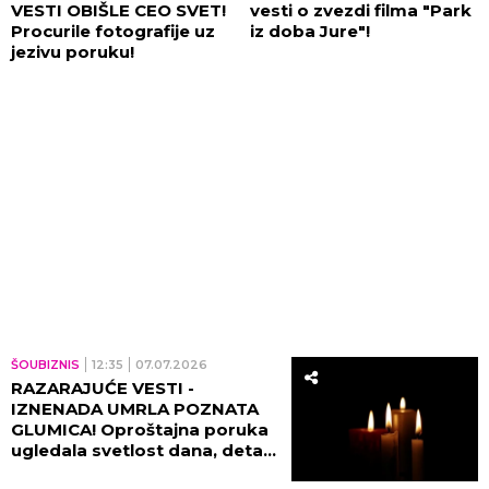
VESTI OBIŠLE CEO SVET!
vesti o zvezdi filma "Park
Procurile fotografije uz
iz doba Jure"!
jezivu poruku!
ŠOUBIZNIS
12:35
07.07.2026
RAZARAJUĆE VESTI -
IZNENADA UMRLA POZNATA
GLUMICA! Oproštajna poruka
ugledala svetlost dana, detalji
će vas naježiti!