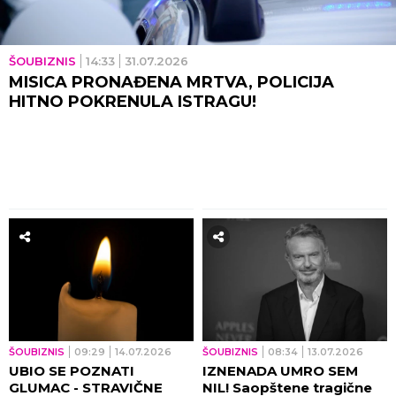
ŠOUBIZNIS
14:33
31.07.2026
MISICA PRONAĐENA MRTVA, POLICIJA
HITNO POKRENULA ISTRAGU!
ŠOUBIZNIS
09:29
14.07.2026
ŠOUBIZNIS
08:34
13.07.2026
UBIO SE POZNATI
IZNENADA UMRO SEM
GLUMAC - STRAVIČNE
NIL! Saopštene tragične