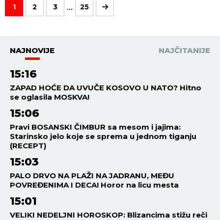
...
1
2
3
25
NAJNOVIJE
NAJČITANIJE
15:16
ZAPAD HOĆE DA UVUČE KOSOVO U NATO? Hitno
se oglasila MOSKVA!
15:06
Pravi BOSANSKI ČIMBUR sa mesom i jajima:
Starinsko jelo koje se sprema u jednom tiganju
(RECEPT)
15:03
PALO DRVO NA PLAŽI NA JADRANU, MEĐU
POVREĐENIMA I DECA! Horor na licu mesta
15:01
VELIKI NEDELJNI HOROSKOP: Blizancima stižu reči