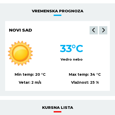
VREMENSKA PROGNOZA
NIŠ
35
°C
Vedro nebo
Min temp:
21
°C
Max temp:
36
°C
Vetar:
4
m/s
Vlažnost:
29
%
KURSNA LISTA