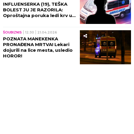
INFLUENSERKA (19), TEŠKA
BOLEST JU JE RAZORILA:
Oproštajna poruka ledi krv u
žilama, sve je činila da
prolongira SMRT!
ŠOUBIZNIS
12:30
21.04.2026
POZNATA MANEKENKA
PRONAĐENA MRTVA! Lekari
dojurili na lice mesta, usledio
HOROR!