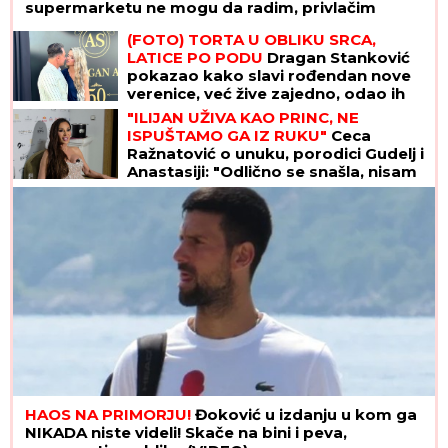
supermarketu ne mogu da radim, privlačim
ogromnu pažnju"
(FOTO) TORTA U OBLIKU SRCA,
LATICE PO PODU
Dragan Stanković
pokazao kako slavi rođendan nove
verenice, već žive zajedno, odao ih
jedan detalj
"ILIJAN UŽIVA KAO PRINC, NE
ISPUŠTAMO GA IZ RUKU"
Ceca
Ražnatović o unuku, porodici Gudelj i
Anastasiji: "Odlično se snašla, nisam
je savetovala", spomenula i novi
album posle 10 godina
HAOS NA PRIMORJU!
Đoković u izdanju u kom ga
NIKADA niste videli! Skače na bini i peva,