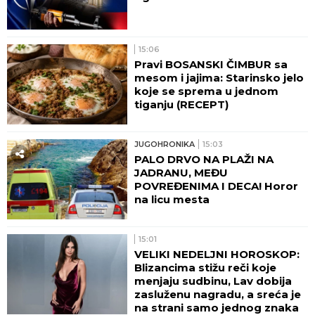
15:06
Pravi BOSANSKI ČIMBUR sa
mesom i jajima: Starinsko jelo
koje se sprema u jednom
tiganju (RECEPT)
JUGOHRONIKA
15:03
PALO DRVO NA PLAŽI NA
JADRANU, MEĐU
POVREĐENIMA I DECA! Horor
na licu mesta
15:01
VELIKI NEDELJNI HOROSKOP:
Blizancima stižu reči koje
menjaju sudbinu, Lav dobija
zasluženu nagradu, a sreća je
na strani samo jednog znaka