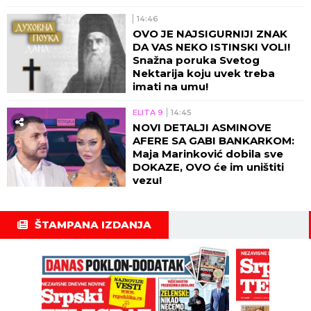
14:46
OVO JE NAJSIGURNIJI ZNAK
DA VAS NEKO ISTINSKI VOLI!
Snažna poruka Svetog
Nektarija koju uvek treba
imati na umu!
ELITA 9
14:45
NOVI DETALJI ASMINOVE
AFERE SA GABI BANKARKOM:
Maja Marinković dobila sve
DOKAZE, OVO će im uništiti
vezu!
ŠTAMPANA IZDANJA