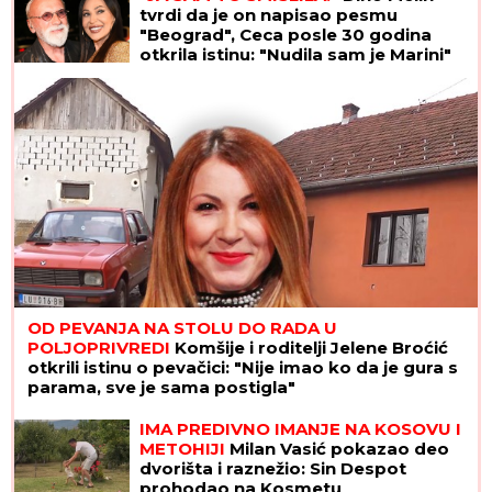
tvrdi da je on napisao pesmu
"Beograd", Ceca posle 30 godina
otkrila istinu: "Nudila sam je Marini"
OD PEVANJA NA STOLU DO RADA U
POLJOPRIVREDI
Komšije i roditelji Jelene Broćić
otkrili istinu o pevačici: "Nije imao ko da je gura s
parama, sve je sama postigla"
IMA PREDIVNO IMANJE NA KOSOVU I
METOHIJI
Milan Vasić pokazao deo
dvorišta i raznežio: Sin Despot
prohodao na Kosmetu