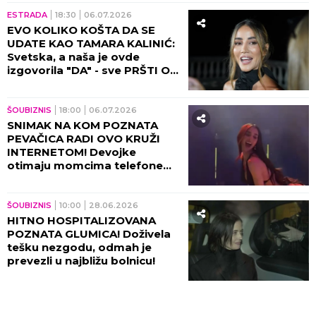
ESTRADA
18:30
06.07.2026
EVO KOLIKO KOŠTA DA SE
UDATE KAO TAMARA KALINIĆ:
Svetska, a naša je ovde
izgovorila "DA" - sve PRŠTI OD
LUKSUZA, spremite šećer i
vodu (FOTO)
ŠOUBIZNIS
18:00
06.07.2026
SNIMAK NA KOM POZNATA
PEVAČICA RADI OVO KRUŽI
INTERNETOM! Devojke
otimaju momcima telefone
kako ne bi gledali VRELE
SCENE: Nije za one sa slabim
srcem (VIDEO)
ŠOUBIZNIS
10:00
28.06.2026
HITNO HOSPITALIZOVANA
POZNATA GLUMICA! Doživela
tešku nezgodu, odmah je
prevezli u najbližu bolnicu!