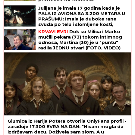
Julijana je imala 17 godina kada je
PALA IZ AVIONA SA 3.200 METARA U
PRAŠUMU: Imala je duboke rane
svuda po telu i slomljene kosti,
videla je MRTVU MAJKU, ali nije želela
KRVAVI EVRI
Dok su Milica i Marko
da se preda
mučili pekara (73) tokom intimnog
odnosa, Martina (30) je u "puntu"
radila JEDNU stvar! (FOTO, VIDEO)
Glumica iz Harija Potera otvorila OnlyFans profil -
zarađuje 17.300 EVRA NA DAN: "Nisam mogla da
izdržavam decu. Doživela sam slom. A u