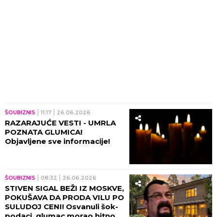
ŠOUBIZNIS
11:17
26.06.2026
RAZARAJUĆE VESTI - UMRLA
POZNATA GLUMICA!
Objavljene sve informacije!
ŠOUBIZNIS
08:32
26.06.2026
STIVEN SIGAL BEŽI IZ MOSKVE,
POKUŠAVA DA PRODA VILU PO
SULUDOJ CENI! Osvanuli šok-
podaci, glumac morao hitno