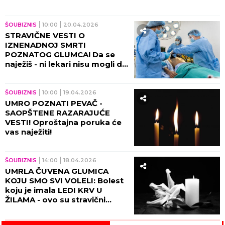
ŠOUBIZNIS
10:00
20.04.2026
STRAVIČNE VESTI O
IZNENADNOJ SMRTI
POZNATOG GLUMCA! Da se
naježiš - ni lekari nisu mogli da
mu pomognu!
ŠOUBIZNIS
10:00
19.04.2026
UMRO POZNATI PEVAČ -
SAOPŠTENE RAZARAJUĆE
VESTI! Oproštajna poruka će
vas naježiti!
ŠOUBIZNIS
14:00
18.04.2026
UMRLA ČUVENA GLUMICA
KOJU SMO SVI VOLELI: Bolest
koju je imala LEDI KRV U
ŽILAMA - ovo su stravični
simptomi