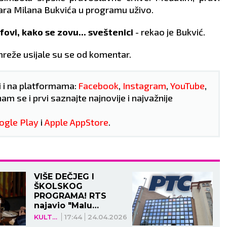
inicijativu.
tara Milana Bukvića u programu uživo.
ZDRAVLJE:
Unosite više
vitamina.
ovi, kako se zovu... sveštenici
- rekao je Bukvić.
reže usijale su se od komentar.
i i na platformama:
Facebook
,
Instagram
,
YouTube
,
nam se i prvi saznajte najnovije i najvažnije
ogle Play
i
Apple AppStore
.
VIŠE DEČJEG I
ŠKOLSKOG
PROGRAMA! RTS
najavio "Malu
Slagalicu"
KULTURA
17:44
24.04.2026