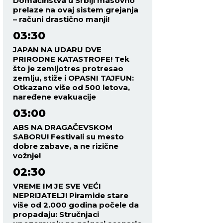
Domaćinstva u Srbiji masovno
prelaze na ovaj sistem grejanja
– računi drastično manji!
03:30
JAPAN NA UDARU DVE
PRIRODNE KATASTROFE! Tek
što je zemljotres protresao
zemlju, stiže i OPASNI TAJFUN:
Otkazano više od 500 letova,
naređene evakuacije
03:00
ABS NA DRAGAČEVSKOM
SABORU! Festivali su mesto
dobre zabave, a ne rizične
vožnje!
02:30
VREME IM JE SVE VEĆI
NEPRIJATELJ! Piramide stare
više od 2.000 godina počele da
propadaju: Stručnjaci