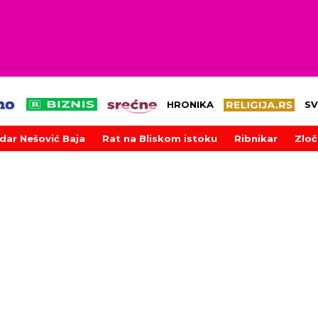
HRONIKA
SV
dar Nešović Baja
Rat na Bliskom istoku
Ribnikar
Zloč