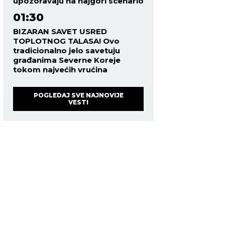
upozoravaju na najgori scenario
01:30
BIZARAN SAVET USRED
TOPLOTNOG TALASA! Ovo
tradicionalno jelo savetuju
građanima Severne Koreje
tokom najvećih vrućina
POGLEDAJ SVE NAJNOVIJE
VESTI