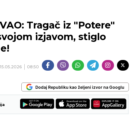
O: Tragač iz "Potere"
vojom izjavom, stiglo
e!
15.05.2026
08:50
Dodaj Republiku kao željeni izvor na Googlu
ija