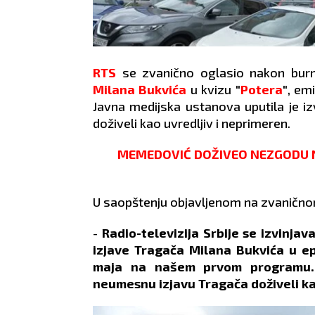
RTS
se zvanično oglasio nakon burnih
Milana Bukvića
u kvizu
"
Potera
"
, em
Javna medijska ustanova uputila je iz
doživeli kao uvredljiv i neprimeren.
MEMEDOVIĆ DOŽIVEO NEZGODU NA R
U saopštenju objavljenom na zvanično
-
Radio-televizija Srbije se izvinja
izjave Tragača Milana Bukvića u ep
maja na našem prvom programu. R
neumesnu izjavu Tragača doživeli k