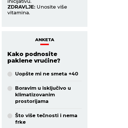
na putovanju.
zauzeti.
ZDRAVLJE:
Bolovi u
ZDRAVLJE:
Solidn
kolenima.
ANKETA
Kako podnosite
paklene vrućine?
Uopšte mi ne smeta +40
Boravim u isključivo u
klimatizovanim
prostorijama
Što više tečnosti i nema
frke