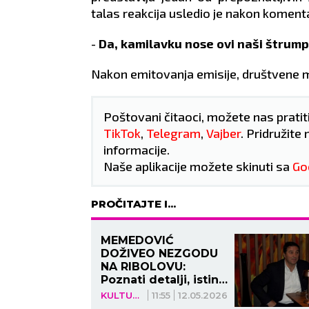
okažu
strastima.
talas reakcija usledio je nakon komen
ZDRAVLJE:
Dobro.
omenite način
-
Da, kamilavku nose ovi naši štrumpf
Nakon emitovanja emisije, društvene m
Poštovani čitaoci, možete nas pratit
TikTok
,
Telegram
,
Vajber
. Pridružite 
informacije.
Naše aplikacije možete skinuti sa
Go
PROČITAJTE I...
MEMEDOVIĆ
DOŽIVEO NEZGODU
NA RIBOLOVU:
Poznati detalji, istina
se tek sad saznala!
KULTURA
11:55
12.05.2026