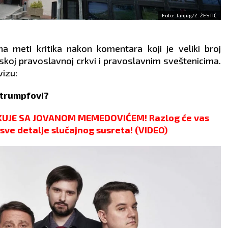
Foto: Tanjug/Z. ŽESTIĆ
 meti kritika nakon komentara koji je veliki broj
koj pravoslavnoj crkvi i pravoslavnim sveštenicima.
vizu:
Štrumpfovi?
KUJE SA JOVANOM MEMEDOVIĆEM! Razlog će vas
o sve detalje slučajnog susreta! (VIDEO)