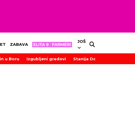
JOŠ
ET
ZABAVA
in u Boru
Izgubljeni gradovi
Stanija Dobrojević