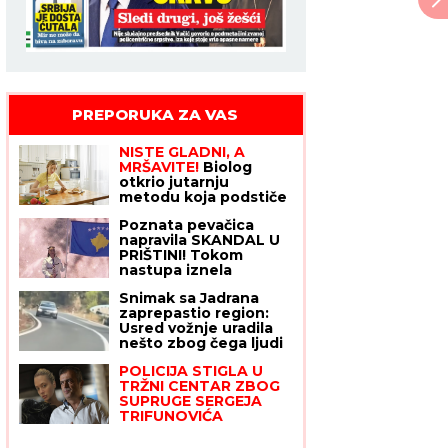
PREPORUKA ZA VAS
NISTE GLADNI, A
MRŠAVITE!
Biolog
otkrio jutarnju
metodu koja podstiče
telo da topi masti -
Poznata pevačica
pravilo 30-30-30
napravila SKANDAL U
zaludelo ceo svet
PRIŠTINI! Tokom
nastupa iznela
zastavu KOSOVA, Srbi
Snimak sa Jadrana
je razapeli: "Odavno je
zaprepastio region:
pukla, neka pročita
Usred vožnje uradila
neku knjigu iz istorije
nešto zbog čega ljudi
o teritoriji koju
pitaju samo jedno –
posećuje"
POLICIJA STIGLA U
kako je ovo moguće?
TRŽNI CENTAR ZBOG
SUPRUGE SERGEJA
TRIFUNOVIĆA
Saznajemo:
Obezbeđenje hitno