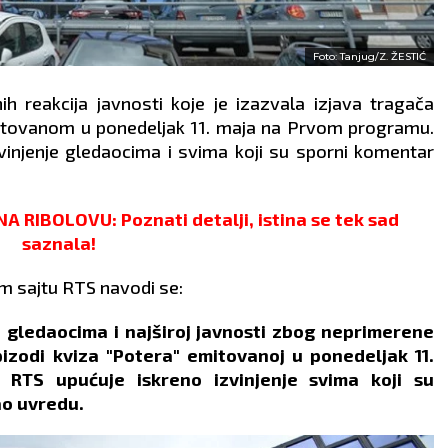
Foto: Tanjug/Z. ŽESTIĆ
 reakcija javnosti koje je izazvala izjava tragača
itovanom u ponedeljak 11. maja na Prvom programu.
vinjenje gledaocima i svima koji su sporni komentar
IBOLOVU: Poznati detalji, istina se tek sad
saznala!
m sajtu RTS navodi se:
va gledaocima i najširoj javnosti zbog neprimerene
izodi kviza "Potera" emitovanoj u ponedeljak 11.
TS upućuje iskreno izvinjenje svima koji su
ao uvredu.