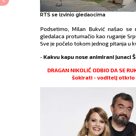
RTS se izvinio gledaocima
Podsetimo, Milan Bukvić našao se na
gledalaca protumačio kao ruganje Srps
Sve je počelo tokom jednog pitanja u k
-
Kakvu kapu nose animirani junaci 
DRAGAN NIKOLIĆ ODBIO DA SE RU
šokirati - voditelj otkri