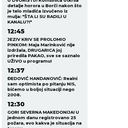
U DVORIŠTU! Komšinica otkrila
detalje horora u Borči nakon što
je telo mladića izvučeno iz
mulja: "ŠTA LI SU RADILI U
KANALU?!"
12:45
JEZIV KRIV SE PROLOMIO
PINKOM: Maja Marinković nije
izdržala, DRUGARICA joj
priredila PAKAO, sve se saznalo
UŽIVO u programu!
12:37
ĐEDOVIĆ HANDANOVIĆ: Realni
sam optimista po pitanju NIS,
bićemo u boljoj situaciji nego
2008.
12:30
GORI SEVERNA MAKEDONIJA! U
jednom danu registrovano 25
požara, evo kakva je situacija na