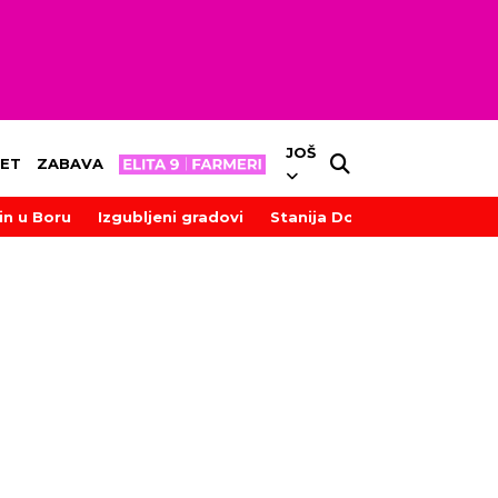
JOŠ
ET
ZABAVA
in u Boru
Izgubljeni gradovi
Stanija Dobrojević