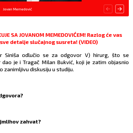
Jovan Memedović
KUJE SA JOVANOM MEMEDOVIĆEM! Razlog će vas
o sve detalje slučajnog susreta! (VIDEO)
ar Siniša odlučio se za odgovor V) hirurg, što se
dao je i Tragač Milan Bukvić, koji je zatim objasnio
 zanimljivu diskusiju u studiju.
odgovora?
ajmlihov zahvat?