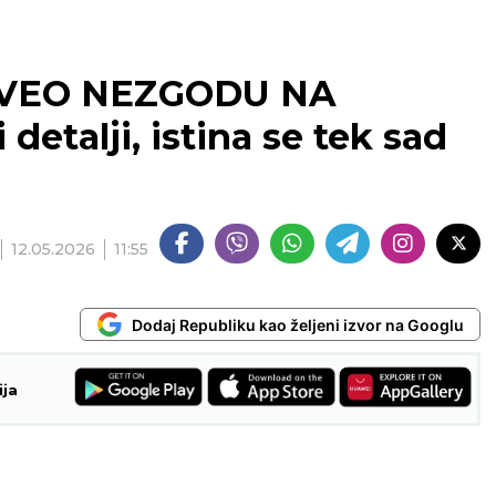
VEO NEZGODU NA
etalji, istina se tek sad
12.05.2026
11:55
Dodaj Republiku kao željeni izvor na Googlu
ija