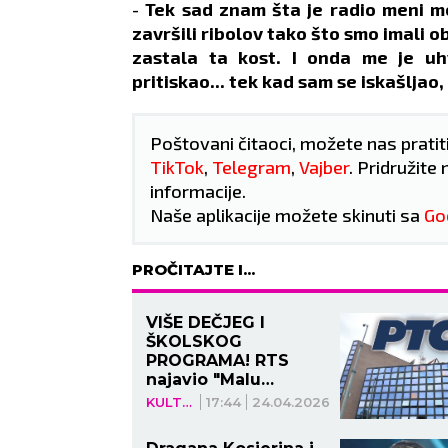
probudili sumnju.
privl
-
Tek sad znam šta je radio meni m
lično.
ZDRAVLJE:
Reuma.
ZDRA
završili ribolov tako što smo imali o
zastala ta kost. I onda me je uh
pritiskao... tek kad sam se iskašljao,
Poštovani čitaoci, možete nas pratit
TikTok
,
Telegram
,
Vajber
. Pridružite 
informacije.
Naše aplikacije možete skinuti sa
Go
PROČITAJTE I...
VIŠE DEČJEG I
ŠKOLSKOG
PROGRAMA! RTS
najavio "Malu
Slagalicu"
KULTURA
17:44
24.04.2026