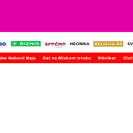
HRONIKA
SV
dar Nešović Baja
Rat na Bliskom istoku
Ribnikar
Zloč