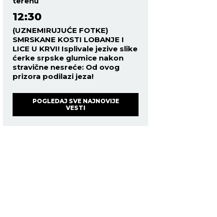
terenu
12:30
(UZNEMIRUJUĆE FOTKE)
SMRSKANE KOSTI LOBANJE I
LICE U KRVI! Isplivale jezive slike
ćerke srpske glumice nakon
stravične nesreće: Od ovog
prizora podilazi jeza!
POGLEDAJ SVE NAJNOVIJE
VESTI