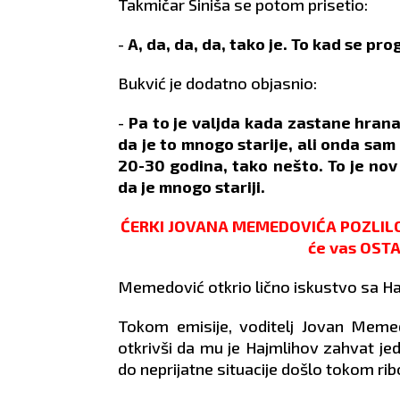
Takmičar Siniša se potom prisetio:
-
A, da, da, da, tako je. To kad se pro
Bukvić je dodatno objasnio:
-
Pa to je valjda kada zastane hrana 
da je to mnogo starije, ali onda sa
20-30 godina, tako nešto. To je nov
JARAC
VODOLIJA
da je mnogo stariji.
21.12 - 21.1
21.1 - 19.2
ĆERKI JOVANA MEMEDOVIĆA POZLILO
 ćete voditi
POSAO:
Potrudite se da
POS
će vas OSTA
zgovore.
završite poslove oko
polak
novoj poziciji, a
dokumentacije i razradite
Iskor
Memedović otkrio lično iskustvo sa 
ćnost odlaska
dobar plan koji će
s in
ut.
funkcionisati i u slučaju
dobit
Tokom emisije, voditelj Jovan Meme
o raspoloženje
nepredviđenih okolnosti.
LJUB
otkrivši da mu je Hajmlihov zahvat je
utni odnos.
LJUBAV:
Zaboravite na
slob
mati
poslovne obaveze kad ste s
prili
do neprijatne situacije došlo tokom ribo
n razgovor s
partnerom da ne biste
zasni