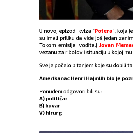
U novoj epizodi kviza
"
Potera
"
, koja
su imali priliku da vide još jedan zanim
Tokom emisije, voditelj
Jovan Meme
vezanu za ribolov i situaciju u kojoj 
Sve je počelo pitanjem koje su dobili ta
Amerikanac Henri Hajmlih bio je pozn
Ponuđeni odgovori bili su:
A) političar
B) kuvar
V) hirurg