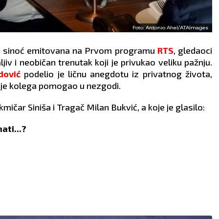
Foto: Antonio Ahel/ATAImages
 je sinoć emitovana na Prvom programu
RTS
, gledaoci
ljiv i neobičan trenutak koji je privukao veliku pažnju.
dović
podelio je ličnu anegdotu iz privatnog života,
mu je kolega pomogao u nezgodi.
kmičar Siniša i Tragač Milan Bukvić, a koje je glasilo:
ati...?