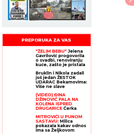
Jovan Memedović
PREPORUKA ZA VAS
"ŽELIM BEBU"
Jelena
Gavrilović progovorila
o svadbi, renoviranju
kuće, zašto je pristala
na rijaliti i obnaživanje:
Bruklin i Nikola zadali
"Išla sam roditeljima
još jedan ŽESTOK
da kažem da
UDARAC Bekamovima:
odustajem"
Više ne slave
godišnjicu braka na
(VIDEO) ĐINA
dan venčanja - ovo je
DŽINOVIĆ PALA NA
razlog
KOLENA ISPRED
DRUGARICE
Ćerka
Harisa Džinovića u
MITROVIĆI U PUNOM
transu na Cecinom
SASTAVU:
Milica
koncertu, haljina sa
pokazala kakav odnos
prorezima pokazala
ima sa Željkovom
previše