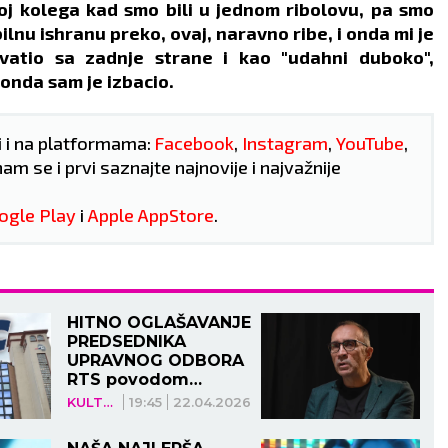
ačnosti.
zauzeti. Period prepun
oj kolega kad smo bili u jednom ribolovu, pa smo
VLJE:
Dobro.
strasti.
bilnu ishranu preko, ovaj, naravno ribe, i onda mi je
ZDRAVLJE:
Odlično.
vatio sa zadnje strane i kao "udahni duboko",
 onda sam je izbacio.
i i na platformama:
Facebook
,
Instagram
,
YouTube
,
nam se i prvi saznajte najnovije i najvažnije
ogle Play
i
Apple AppStore
.
HITNO OGLAŠAVANJE
PREDSEDNIKA
UPRAVNOG ODBORA
RTS povodom
navoda o ukidanju
KULTURA
19:45
22.04.2026
dečjeg programa