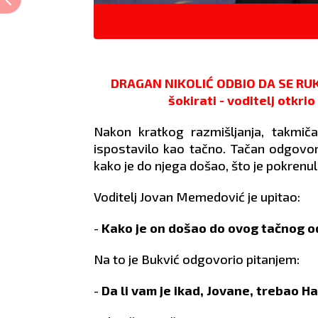
DRAGAN NIKOLIĆ ODBIO DA SE RU
šokirati - voditelj otkri
Nakon kratkog razmišljanja, takmič
ispostavilo kao tačno. Tačan odgovor 
kako je do njega došao, što je pokrenulo
Voditelj Jovan Memedović je upitao:
-
Kako je on došao do ovog tačnog 
Na to je Bukvić odgovorio pitanjem:
-
Da li vam je ikad, Jovane, trebao H