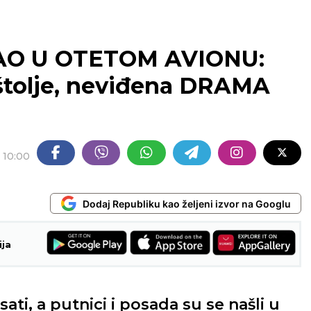
AO U OTETOM AVIONU:
pištolje, neviđena DRAMA
10:00
Dodaj Republiku kao željeni izvor na Googlu
ija
sati, a putnici i posada su se našli u