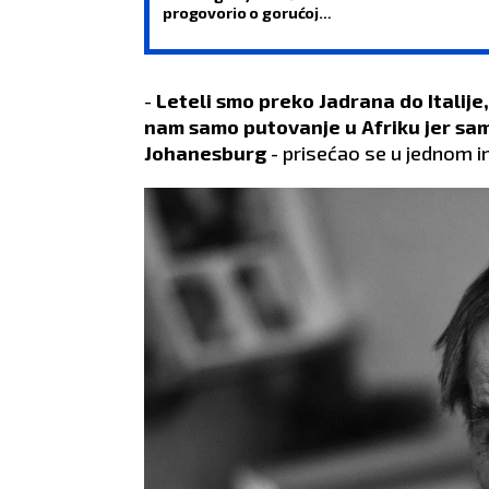
progovorio o gorućoj
temi
-
Leteli smo preko Jadrana do Italije,
nam samo putovanje u Afriku jer sam
Johanesburg
- prisećao se u jednom i