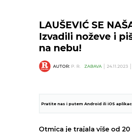
LAUŠEVIĆ SE NAŠ
Izvadili noževe i 
na nebu!
AUTOR:
P. R.
ZABAVA
24.11.2023
Pratite nas i putem Android ili iOS aplikac
Otmica je trajala više od 20 