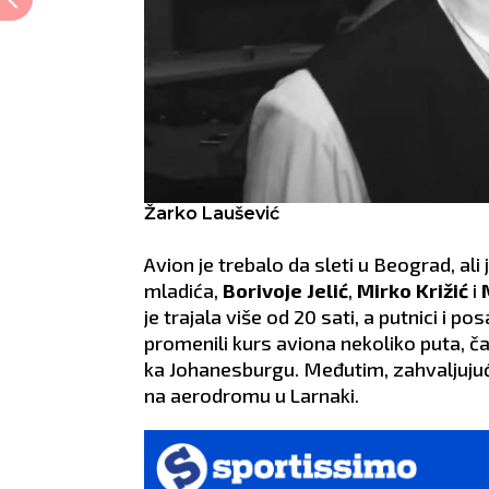
Žarko Laušević
Avion je trebalo da sleti u Beograd, ali
mladića,
Borivoje Jelić
,
Mirko Križić
i
je trajala više od 20 sati, a putnici i po
promenili kurs aviona nekoliko puta, čak
ka Johanesburgu. Međutim, zahvaljujući
na aerodromu u Larnaki.