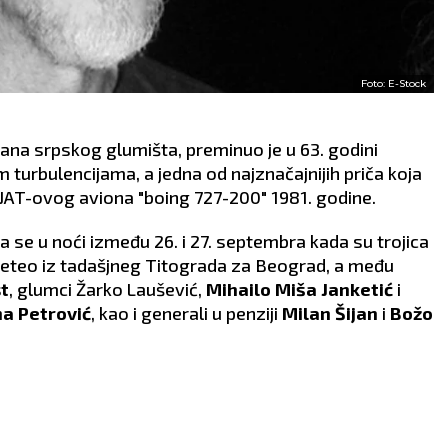
Foto: E-Stock
ikana srpskog glumišta, preminuo je u 63. godini
m turbulencijama, a jedna od najznačajnijih priča koja
 JAT-ovog aviona "boing 727-200" 1981. godine.
se u noći između 26. i 27. septembra kada su trojica
e leteo iz tadašjneg Titograda za Beograd, a među
t
, glumci Žarko Laušević,
Mihailo Miša Janketić
i
na Petrović
, kao i generali u penziji
Milan Šijan
i
Božo