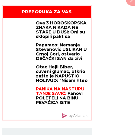
PREPORUKA ZA VAS
Ova 3 HOROSKOPSKA
ZNAKA NIKADA NE
STARE U DUŠI: Oni su
sklopili pakt sa
vremenom i BORE I
Paparaco: Nemanja
SEDE im ne mogu
Stevanović USLIKAN U
ništa
Crnoj Gori, ostvario
DEČAČKI SAN da živi
pored mora! (VIDEO)
Otac Hejli Biber,
čuveni glumac, otkrio
zašto je NAPUSTIO
HOLIVUD: "Nisam hteo
da budem kao Tom
PANIKA NA NASTUPU
Kruz", sreću pronašao
TANJE SAVIĆ:
Fanovi
u religiji - zaradio
POLETELI NA BINU,
mnogo para, oženio
PEVAČICA ISTE
najzgodniju, a Isus je
SEKUNDE PREKINULA
njegova stena
KONCERT!
by Aklamator