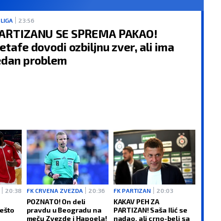
 LIGA
23:56
ARTIZANU SE SPREMA PAKAO!
VODOLIJA
RIBE
etafe dovodi ozbiljnu zver, ali ima
21.1 - 19.2
19.2 - 20.3
edan problem
AO:
Potrudite se da se
POSAO:
Povećan obim pos
nikacija danas zasniva
zahteva prilagođavanje i
učivo na diplomatiji. U
proširenje kruga saradnika
otnom, moguće su
Ne dozvolite da vas previš
ave i nesporazumi.
posla posvađa sa svima o
AV:
Planete vam
sebe.
aju podršku da se
LJUBAV:
Očekuje vas novo
ite s osobom koju
poglavlje na ljubavnom
jete preko posla.
planu, i to u vidu zbližavanj
d pun strasti.
nekim koga ste doskora
VLJE:
Zubobolja.
posmatrali kao prijatelja.
20:38
FK CRVENA ZVEZDA
20:36
FK PARTIZAN
20:03
ZDRAVLJE:
Solidno.
POZNATO! On deli
KAKAV PEH ZA
ešto
pravdu u Beogradu na
PARTIZAN! Saša Ilić se
meču Zvezde i Hapoela!
nadao, ali crno-beli sa