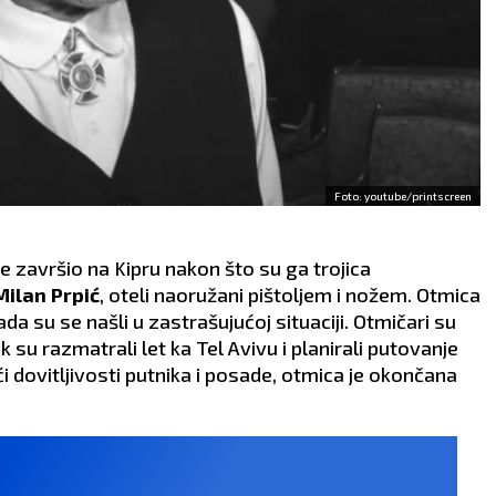
Foto: youtube/printscreen
 je završio na Kipru nakon što su ga trojica
Milan Prpić
,
oteli naoružani pištoljem i nožem. Otmica
sada su se našli u zastrašujućoj situaciji. Otmičari su
 su razmatrali let ka Tel Avivu i planirali putovanje
 dovitljivosti putnika i posade, otmica je okončana