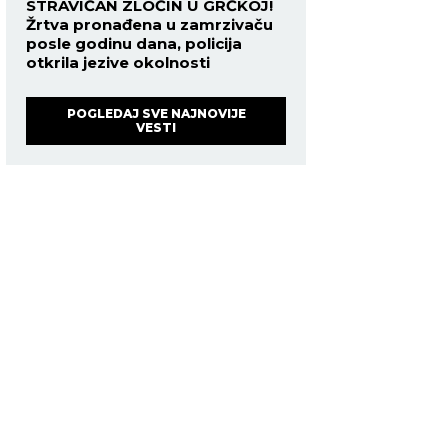
STRAVIČAN ZLOČIN U GRČKOJ!
Žrtva pronađena u zamrzivaču
posle godinu dana, policija
otkrila jezive okolnosti
POGLEDAJ SVE NAJNOVIJE
VESTI