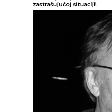
zastrašujućoj situaciji!