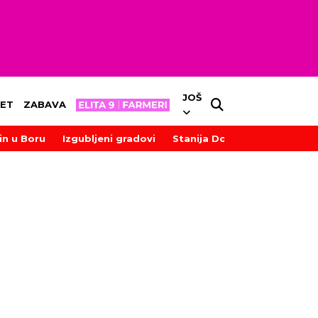
JOŠ
ET
ZABAVA
in u Boru
Izgubljeni gradovi
Stanija Dobrojević