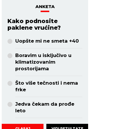
ANKETA
Kako podnosite
paklene vrućine?
Uopšte mi ne smeta +40
Boravim u isključivo u
klimatizovanim
prostorijama
Što više tečnosti i nema
frke
Jedva čekam da prođe
leto
VIDI REZULTATE
GLASAJ