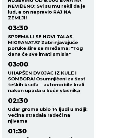
RUŠEVINU OD 8.000 EVRA NA
NEVIĐENO: Svi su mu rekli da je
lud, a on napravio RAJ NA
ZEMLJI!
03:30
SPREMA LI SE NOVI TALAS
MIGRANATA? Zabrinjavajuće
poruke šire se mrežama: "Tog
dana će sve imati smisla"
03:00
UHAPŠEN DVOJAC IZ KULE I
SOMBORA! Osumnjičeni za šest
teških krađa – automobile krali
nakon upada u kuće vlasnika
02:30
Udar groma ubio 14 ljudi u Indiji:
Većina stradala radeći na
njivama
01:30