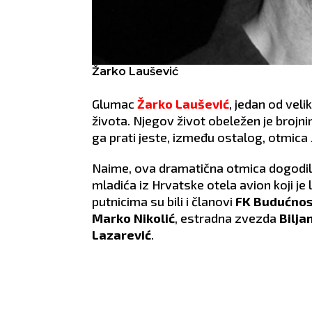
Žarko Laušević
Glumac
Žarko Laušević
, jedan od vel
života. Njegov život obeležen je brojni
ga prati jeste, između ostalog, otmica
Naime, ova dramatična otmica dogodila 
mladića iz Hrvatske otela avion koji j
putnicima su bili i članovi
FK Budućnos
Marko Nikolić
, estradna zvezda
Bilja
Lazarević
.