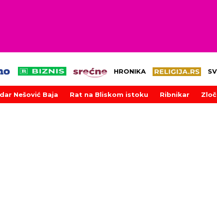
HRONIKA
SV
dar Nešović Baja
Rat na Bliskom istoku
Ribnikar
Zloč