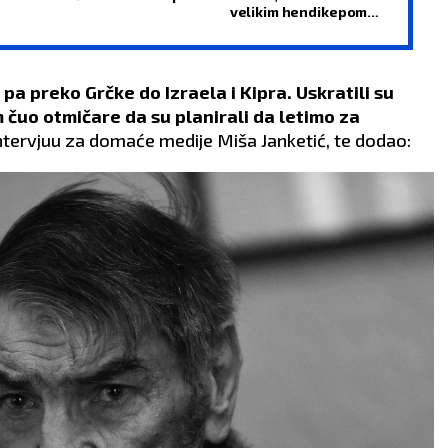
velikim hendikepom
čekaju Tobol!
 pa preko Grčke do Izraela i Kipra. Uskratili su
 čuo otmičare da su planirali da letimo za
ntervjuu za domaće medije Miša Janketić, te dodao: