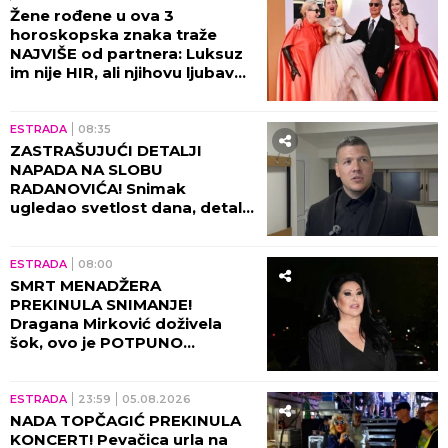
Žene rođene u ova 3
horoskopska znaka traže
NAJVIŠE od partnera: Luksuz
im nije HIR, ali njihovu ljubav
ne može svako da priušti
ESTRADA
08:35
ZASTRAŠUJUĆI DETALJI
NAPADA NA SLOBU
RADANOVIĆA! Snimak
ugledao svetlost dana, detalji
lede krv u žilama!
ESTRADA
08:00
SMRT MENADŽERA
PREKINULA SNIMANJE!
Dragana Mirković doživela
šok, ovo je POTPUNO
SLOMILO tad!
ESTRADA
23:59
05.08.2026
NADA TOPČAGIĆ PREKINULA
KONCERT! Pevačica urla na