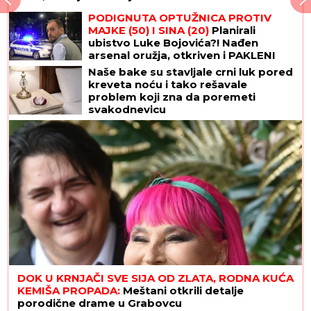
PODIGNUTA OPTUŽNICA PROTIV
MAJKE (50) I SINA (20)
Planirali
ubistvo Luke Bojovića?! Nađen
arsenal oružja, otkriven i PAKLENI
PLAN koji su skovali
Naše bake su stavljale crni luk pored
kreveta noću i tako rešavale
problem koji zna da poremeti
svakodnevicu
DOK U KRNJAČI SVE SIJA OD ZLATA, RODNA KUĆA
KEMIŠA PROPADA:
Meštani otkrili detalje
porodične drame u Grabovcu