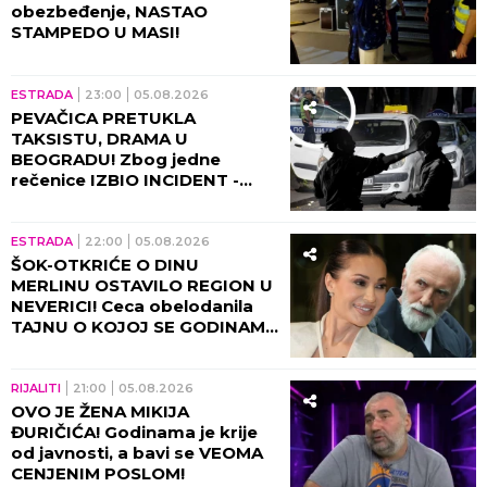
obezbeđenje, NASTAO
STAMPEDO U MASI!
ESTRADA
23:00
05.08.2026
PEVAČICA PRETUKLA
TAKSISTU, DRAMA U
BEOGRADU! Zbog jedne
rečenice IZBIO INCIDENT -
tada joj puko film!
ESTRADA
22:00
05.08.2026
ŠOK-OTKRIĆE O DINU
MERLINU OSTAVILO REGION U
NEVERICI! Ceca obelodanila
TAJNU O KOJOJ SE GODINAMA
ĆUTI, jednom rečenicom
izazvala haos
RIJALITI
21:00
05.08.2026
OVO JE ŽENA MIKIJA
ĐURIČIĆA! Godinama je krije
od javnosti, a bavi se VEOMA
CENJENIM POSLOM!