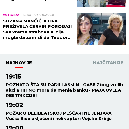
spektakl u Grockoj - harfa,
kristali i zlatni detalji u prvom
planu!
ESTRADA
12:30
05.08.2026
SUZANA MANČIĆ JEDVA
PREŽIVELA ĆERKIN POROĐAJ!
Sve vreme strahovala, nije
mogla da zamisli da Teodora
prolazi kroz ovo!
NAJNOVIJE
NAJČITANIJE
19:15
POZNATO ŠTA SU RADILI ASMIN I GABI! Zbog vrelih
akcija HITNO mora da menja banku - MAJA UVELA
RESTRIKCIJE!
19:02
POŽAR U DELIBLATSKOJ PEŠČARI NE JENJAVA
Vučić: Biće uključeni i helikopteri Vojske Srbije
19:00