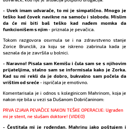
- Uvek imam udvarače, to mi je simpatično. Mnogo je
teško kad čovek navikne na samoću i slobodu. Mislim
da će mi biti baš teško kad nađem momka da
funkcionišem s njim
- priznala je pevačica.
Tokom razgovora osvrnula se i na zdravstveno stanje
Zorice Brunclik, za koju se iskreno zabrinula kada je
saznala da je završila u bolnici.
- Naravno! Pisala sam Kemišu i čula sam se s njihovim
prijateljima, stalno sam se informisala kako je Zorka.
Kad su mi rekli da je dobro, bukvalno sam počela da
vrištim od sreće
- ispričala je emotivno.
Komentarisala je i odnos s koleginicom Mahrinom, koja je
nakon nje bila u vezi sa Dušanom Dobričaninom:
PRVA IZJAVA PEVAČICE NAKON TEŠKE OPERACIJE: Ugrađen
mi je stent, ne slušam doktore! (VIDEO)
- Čestitala mi je rođendan. Mahrinu jako poštujem i