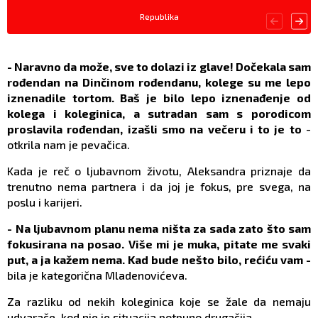
Republika
- Naravno da može, sve to dolazi iz glave! Dočekala sam
rođendan na Dinčinom rođendanu, kolege su me lepo
iznenadile tortom. Baš je bilo lepo iznenađenje od
kolega i koleginica, a sutradan sam s porodicom
proslavila rođendan, izašli smo na večeru i to je to
-
otkrila nam je pevačica.
Kada je reč o ljubavnom životu, Aleksandra priznaje da
trenutno nema partnera i da joj je fokus, pre svega, na
poslu i karijeri.
- Na ljubavnom planu nema ništa za sada zato što sam
fokusirana na posao. Više mi je muka, pitate me svaki
put, a ja kažem nema. Kad bude nešto bilo, rećiću vam -
bila je kategorična Mladenovićeva.
Za razliku od nekih koleginica koje se žale da nemaju
udvarače, kod nje je situacija potpuno drugačija.