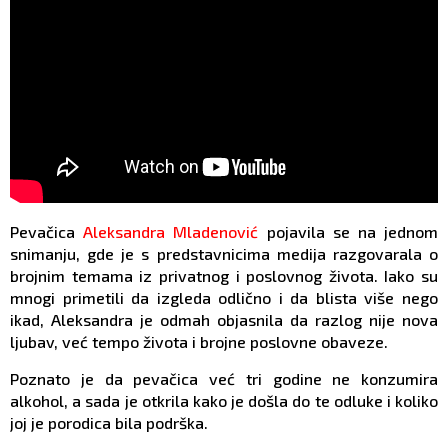
Pevačica
Aleksandra Mladenović
pojavila se na jednom
snimanju, gde je s predstavnicima medija razgovarala o
brojnim temama iz privatnog i poslovnog života. Iako su
mnogi primetili da izgleda odlično i da blista više nego
ikad, Aleksandra je odmah objasnila da razlog nije nova
ljubav, već tempo života i brojne poslovne obaveze.
Poznato je da pevačica već tri godine ne konzumira
alkohol, a sada je otkrila kako je došla do te odluke i koliko
joj je porodica bila podrška.