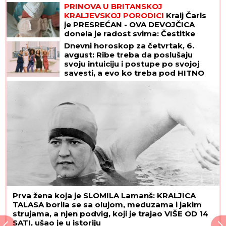
PRINOVA U BRITANSKOJ
KRALJEVSKOJ PORODICI
Kralj Čarls
je PRESREĆAN - OVA DEVOJČICA
donela je radost svima: Čestitke
stižu sa svih strana
Dnevni horoskop za četvrtak, 6.
avgust: Ribe treba da poslušaju
svoju intuiciju i postupe po svojoj
savesti, a evo ko treba pod HITNO
DA SE OPUSTI
Prva žena koja je SLOMILA Lamanš: KRALJICA
TALASA borila se sa olujom, meduzama i jakim
strujama, a njen podvig, koji je trajao VIŠE OD 14
SATI, ušao je u istoriju