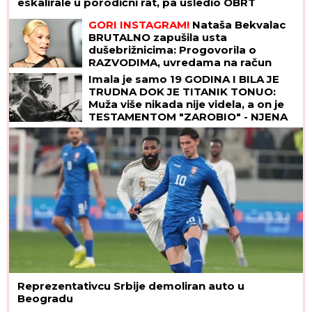
eskalirale u porodični rat, pa usledio OBRT
GORI INSTAGRAM!
Nataša Bekvalac
BRUTALNO zapušila usta
dušebrižnicima: Progovorila o
RAZVODIMA, uvredama na račun
izgleda, pa otkrila ŠOK DETALJE
Imala je samo 19 GODINA I BILA JE
TRUDNA DOK JE TITANIK TONUO:
Muža više nikada nije videla, a on je
TESTAMENTOM "ZAROBIO" - NJENA
TAJNA i danas ledi krv u žilama
Reprezentativcu Srbije demoliran auto u
Beogradu