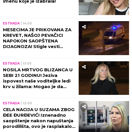
imenu koje je izabrala!
ESTRADA
14:00
MESECIMA JE PRIKOVANA ZA
KREVET, NAŠOJ PEVAČICI
NAPOKON SAOPŠTENA
DIJAGNOZA! Stigle vesti
direktno od lekara!
ESTRADA
13:05
NOSILA MRTVOG BLIZANCA U
SEBI 21 GODINU! Jeziva
ispovest naše voditeljke ledi
krv u žilama: Mogao je da
eksplodira u meni!
ESTRADA
12:00
CELA NACIJA U SUZAMA ZBOG
ĐEE ĐURĐEVIĆ! Iznenadno
saopštenje nakon napuštanja
porodilišta, ovo je rasplakalo
sve!