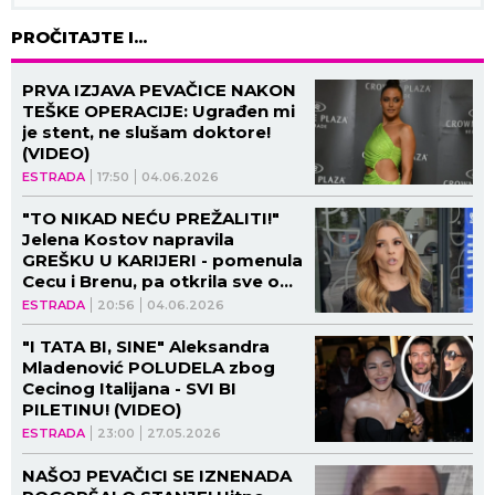
PROČITAJTE I...
PRVA IZJAVA PEVAČICE NAKON
TEŠKE OPERACIJE: Ugrađen mi
je stent, ne slušam doktore!
(VIDEO)
ESTRADA
17:50
04.06.2026
"TO NIKAD NEĆU PREŽALITI!"
Jelena Kostov napravila
GREŠKU U KARIJERI - pomenula
Cecu i Brenu, pa otkrila sve o
Tanji Savić! (VIDEO)
ESTRADA
20:56
04.06.2026
"I TATA BI, SINE" Aleksandra
Mladenović POLUDELA zbog
Cecinog Italijana - SVI BI
PILETINU! (VIDEO)
ESTRADA
23:00
27.05.2026
NAŠOJ PEVAČICI SE IZNENADA