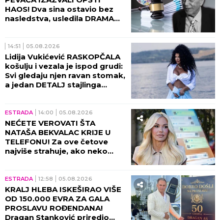
HAOS! Dva sina ostavio bez
nasledstva, usledila DRAMA
tada!
14:51
05.08.2026
Lidija Vukićević RASKOPČALA
košulju i vezala je ispod grudi:
Svi gledaju njen ravan stomak,
a jedan DETALJ stajlinga
osvaja na prvi pogled
(GALERIJA)
ESTRADA
14:00
05.08.2026
NEĆETE VEROVATI ŠTA
NATAŠA BEKVALAC KRIJE U
TELEFONU! Za ove četove
najviše strahuje, ako neko
dođe do njih - sledi
KATASTROFA!
ESTRADA
12:58
05.08.2026
KRALJ HLEBA ISKEŠIRAO VIŠE
OD 150.000 EVRA ZA GALA
PROSLAVU ROĐENDANA!
Dragan Stanković priredio