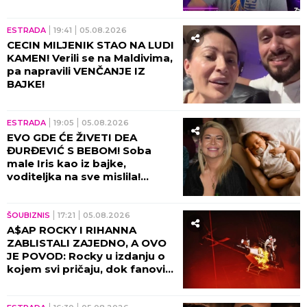
ESTRADA
19:41
05.08.2026
CECIN MILJENIK STAO NA LUDI
KAMEN! Verili se na Maldivima,
pa napravili VENČANJE IZ
BAJKE!
ESTRADA
19:05
05.08.2026
EVO GDE ĆE ŽIVETI DEA
ĐURĐEVIĆ S BEBOM! Soba
male Iris kao iz bajke,
voditeljka na sve mislila!
(VIDEO)
ŠOUBIZNIS
17:21
05.08.2026
A$AP ROCKY I RIHANNA
ZABLISTALI ZAJEDNO, A OVO
JE POVOD: Rocky u izdanju o
kojem svi pričaju, dok fanovi
sa nestrpljenjem iščekuju da
ih vide zajedno 8. oktobra u