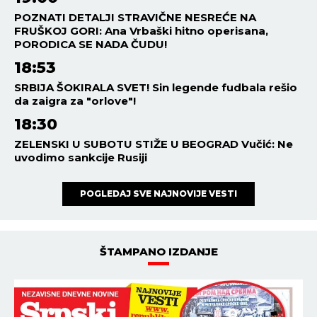
POZNATI DETALJI STRAVIČNE NESREĆE NA
FRUŠKOJ GORI: Ana Vrbaški hitno operisana,
PORODICA SE NADA ČUDU!
18:53
SRBIJA ŠOKIRALA SVET! Sin legende fudbala rešio
da zaigra za "orlove"!
18:30
ZELENSKI U SUBOTU STIŽE U BEOGRAD Vučić: Ne
uvodimo sankcije Rusiji
POGLEDAJ SVE NAJNOVIJE VESTI
ŠTAMPANO IZDANJE