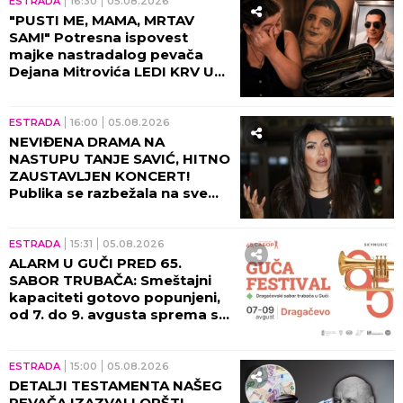
Beogradskoj Areni!
ESTRADA
16:30
05.08.2026
"PUSTI ME, MAMA, MRTAV
SAM!" Potresna ispovest
majke nastradalog pevača
Dejana Mitrovića LEDI KRV U
ŽILAMA: Ubica mog sina i dalje
vozi, ide na more (VIDEO)
ESTRADA
16:00
05.08.2026
NEVIĐENA DRAMA NA
NASTUPU TANJE SAVIĆ, HITNO
ZAUSTAVLJEN KONCERT!
Publika se razbežala na sve
strane, pevačica ih molila da
se zaustave!
ESTRADA
15:31
05.08.2026
ALARM U GUČI PRED 65.
SABOR TRUBAČA: Smeštajni
kapaciteti gotovo popunjeni,
od 7. do 9. avgusta sprema se
spektakl kakav se ne pamti!
ESTRADA
15:00
05.08.2026
DETALJI TESTAMENTA NAŠEG
PEVAČA IZAZVALI OPŠTI