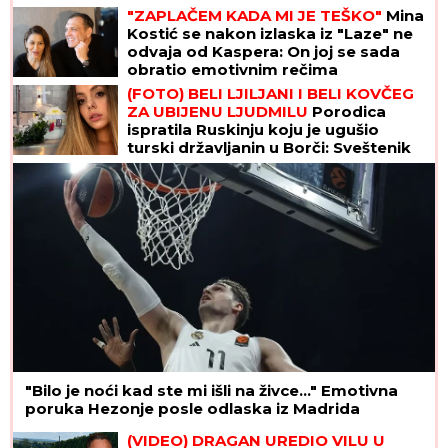
"ZAPLAČEM KADA MI JE TEŠKO"
Mina
Kostić se nakon izlaska iz "Laze" ne
odvaja od Kaspera: On joj se sada
obratio emotivnim rečima
(FOTO) BELI LJILJANI I BELI KOVČEG
ZA UBIJENU LJUDMILU
Porodica
ispratila Ruskinju koju je ugušio
turski državljanin u Borči: Sveštenik
držao opelo na Lešću
"Bilo je noći kad ste mi išli na živce..." Emotivna
poruka Hezonje posle odlaska iz Madrida
(VIDEO) DRAGAN UREDIO VILU U