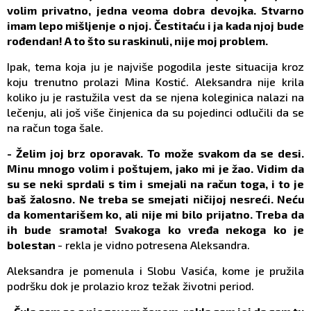
volim privatno, jedna veoma dobra devojka. Stvarno
imam lepo mišljenje o njoj. Čestitaću i ja kada njoj bude
rođendan! A to što su raskinuli, nije moj problem.
Ipak, tema koja ju je najviše pogodila jeste situacija kroz
koju trenutno prolazi Mina Kostić. Aleksandra nije krila
koliko ju je rastužila vest da se njena koleginica nalazi na
lečenju, ali još više činjenica da su pojedinci odlučili da se
na račun toga šale.
- Želim joj brz oporavak. To može svakom da se desi.
Minu mnogo volim i poštujem, jako mi je žao. Vidim da
su se neki sprdali s tim i smejali na račun toga, i to je
baš žalosno. Ne treba se smejati ničijoj nesreći. Neću
da komentarišem ko, ali nije mi bilo prijatno. Treba da
ih bude sramota! Svakoga ko vređa nekoga ko je
bolestan
- rekla je vidno potresena Aleksandra.
Aleksandra je pomenula i Slobu Vasića, kome je pružila
podršku dok je prolazio kroz težak životni period.