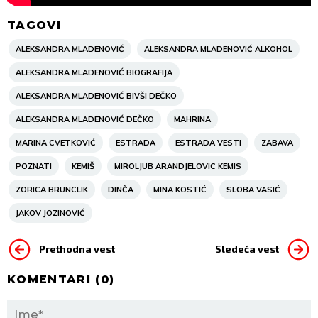
TAGOVI
ALEKSANDRA MLADENOVIĆ
ALEKSANDRA MLADENOVIĆ ALKOHOL
ALEKSANDRA MLADENOVIĆ BIOGRAFIJA
ALEKSANDRA MLADENOVIĆ BIVŠI DEČKO
ALEKSANDRA MLADENOVIĆ DEČKO
MAHRINA
MARINA CVETKOVIĆ
ESTRADA
ESTRADA VESTI
ZABAVA
POZNATI
KEMIŠ
MIROLJUB ARANDJELOVIC KEMIS
ZORICA BRUNCLIK
DINČA
MINA KOSTIĆ
SLOBA VASIĆ
JAKOV JOZINOVIĆ
Prethodna vest
Sledeća vest
KOMENTARI (
0
)