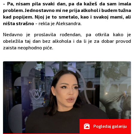
- Pa, nisam pila svaki dan, pa da kažeš da sam imala
problem. Jednostavno mi ne prija alkohol i budem tužna
kad popijem. Njoj je to smetalo, kao i svakoj mami, ali
ništa strašno
- rekla je Aleksandra.
Nedavno je proslavila rođendan, pa otkrila kako je
obeležila taj dan bez alkohola i da li je za dobar provod
zaista neophodno piće.
Pogledaj galeriju