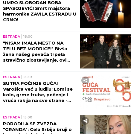
UMRO SLOBODAN BOBA
SPASOJEVIĆ! Smrt majstora
harmonike ZAVILA ESTRADU U
CRNO!
ESTRADA
16:00
"NISAM IMALA MESTO NA
TELU BEZ MODRICE!" Bivša
žena našeg pevača trpela
stravično zlostavljanje, ovi
detalji ježe do kostiju!
ESTRADA
15:59
SUTRA POČINJE GUČA!
Varošica već u ludilu: Lomi se
kolo, grme trube, pečenje i
vruća rakija na sve strane -
sve je spremno za 65. Sabor!
ESTRADA
15:00
PORODILA SE ZVEZDA
"GRANDA": Cela Srbija bruji o