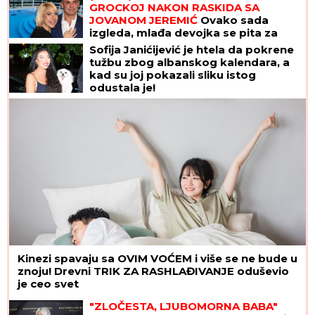
GROCKOJ NAKON RASKIDA SA
JOVANOM JEREMIĆ
Ovako sada
izgleda, mlađa devojka se pita za
sve
Sofija Janićijević je htela da pokrene
tužbu zbog albanskog kalendara, a
kad su joj pokazali sliku istog
odustala je!
Kinezi spavaju sa OVIM VOĆEM i više se ne bude u
znoju! Drevni TRIK ZA RASHLAĐIVANJE oduševio
je ceo svet
"ZLOČESTA, LJUBOMORNA BABA"