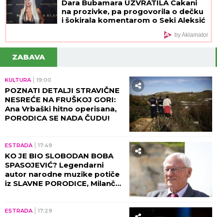
Dara Bubamara UZVRATILA Cakani
na prozivke, pa progovorila o dečku
i šokirala komentarom o Seki Aleksić
(VIDEO)
by Aklamator
ZABAVA
KULTURA
19:00
POZNATI DETALJI STRAVIČNE
NESREĆE NA FRUŠKOJ GORI:
Ana Vrbaški hitno operisana,
PORODICA SE NADA ČUDU!
ESTRADA
17:49
KO JE BIO SLOBODAN BOBA
SPASOJEVIĆ? Legendarni
autor narodne muzike potiče
iz SLAVNE PORODICE, Milanče
Radosavljević OVAKO O
NJEMU GOVORIO!
ESTRADA
17:29