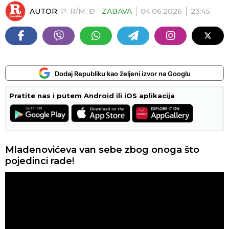
AUTOR:
P. R/M. Đ
ZABAVA
04.06.2026
23:45
Dodaj Republiku kao željeni izvor na Googlu
Pratite nas i putem Android ili iOS aplikacija
Mladenovićeva van sebe zbog onoga što
pojedinci rade!