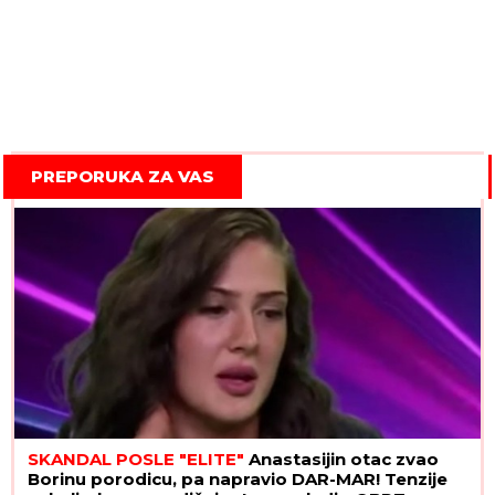
PREPORUKA ZA VAS
SKANDAL POSLE "ELITE"
Anastasijin otac zvao
Borinu porodicu, pa napravio DAR-MAR! Tenzije