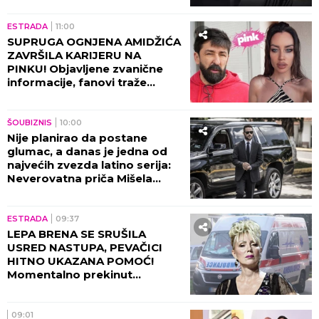
ESTRADA
11:00
SUPRUGA OGNJENA AMIDŽIĆA
ZAVRŠILA KARIJERU NA
PINKU! Objavljene zvanične
informacije, fanovi traže
objašnjenje!
ŠOUBIZNIS
10:00
Nije planirao da postane
glumac, a danas je jedna od
najvećih zvezda latino serija:
Neverovatna priča Mišela
Brauna!
ESTRADA
09:37
LEPA BRENA SE SRUŠILA
USRED NASTUPA, PEVAČICI
HITNO UKAZANA POMOĆ!
Momentalno prekinut
program, snimak završio na
internetu!
09:01