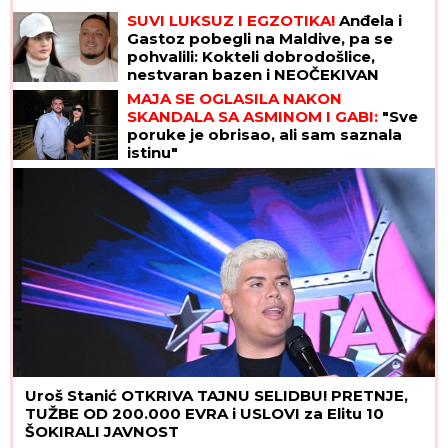
SUVI LUKSUZ I EGZOTIKA!
Anđela i
Gastoz pobegli na Maldive, pa se
pohvalili: Kokteli dobrodošlice,
nestvaran bazen i NEOČEKIVAN
SUSRET na ulici (FOTO)
MAJA SE OGLASILA NAKON
SKANDALA SA ASMINOM I GABI:
"Sve
poruke je obrisao, ali sam saznala
istinu"
Uroš Stanić OTKRIVA TAJNU SELIDBU! PRETNJE,
TUŽBE OD 200.000 EVRA i USLOVI za Elitu 10
ŠOKIRALI JAVNOST