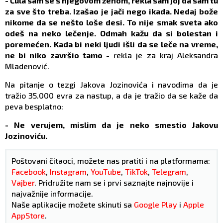
- Čula sam se s njegovom ženom, rekla sam joj da sam tu
za sve što treba. Izašao je jači nego ikada. Nedaj bože
nikome da se nešto loše desi. To nije smak sveta ako
odeš na neko lečenje. Odmah kažu da si bolestan i
poremećen. Kada bi neki ljudi išli da se leče na vreme,
ne bi niko završio tamo -
rekla je za kraj Aleksandra
Mladenović.
Na pitanje o tezgi Jakova Jozinovića i navodima da je
tražio 35.000 evra za nastup, a da je tražio da se kaže da
peva besplatno:
- Ne verujem, mislim da je neko smestio Jakovu
Jozinoviću.
Poštovani čitaoci, možete nas pratiti i na platformama:
Facebook
,
Instagram
,
YouTube
,
TikTok
,
Telegram
,
Vajber
. Pridružite nam se i prvi saznajte najnovije i
najvažnije informacije.
Naše aplikacije možete skinuti sa
Google Play
i
Apple
AppStore
.