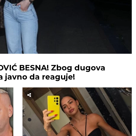
IĆ BESNA! Zbog dugova
 javno da reaguje!