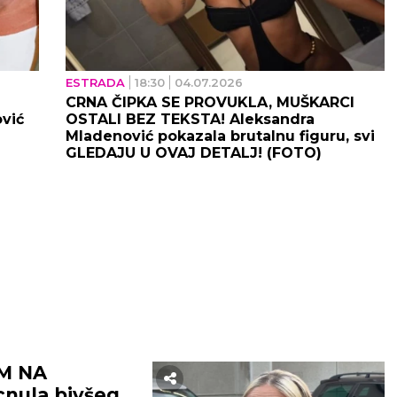
ESTRADA
18:30
04.07.2026
U
CRNA ČIPKA SE PROVUKLA, MUŠKARCI
vić
OSTALI BEZ TEKSTA! Aleksandra
Mladenović pokazala brutalnu figuru, svi
GLEDAJU U OVAJ DETALJ! (FOTO)
EM NA
cnula bivšeg