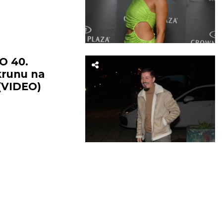
O 40.
krunu na
 (VIDEO)