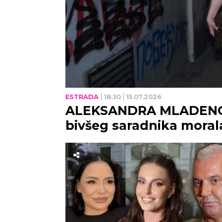
ESTRADA
18:30
15.07.2026
ALEKSANDRA MLADENOV
bivšeg saradnika morala