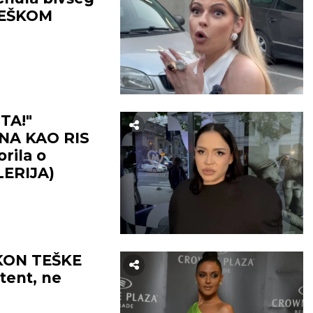
 TEŠKOM
TA!"
SNA KAO RIS
rila o
ERIJA)
KON TEŠKE
tent, ne