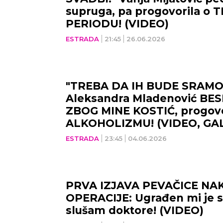
supruga, pa progovorila o
PERIODU! (VIDEO)
ESTRADA
21:45
26.06.2026
"TREBA DA IH BUDE SRAMO
Aleksandra Mladenović BE
ZBOG MINE KOSTIĆ, progovo
ALKOHOLIZMU! (VIDEO, GAL
ESTRADA
23:45
04.06.2026
PRVA IZJAVA PEVAČICE NA
OPERACIJE: Ugrađen mi je s
slušam doktore! (VIDEO)