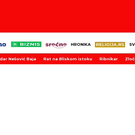
HRONIKA
SV
dar Nešović Baja
Rat na Bliskom istoku
Ribnikar
Zloč