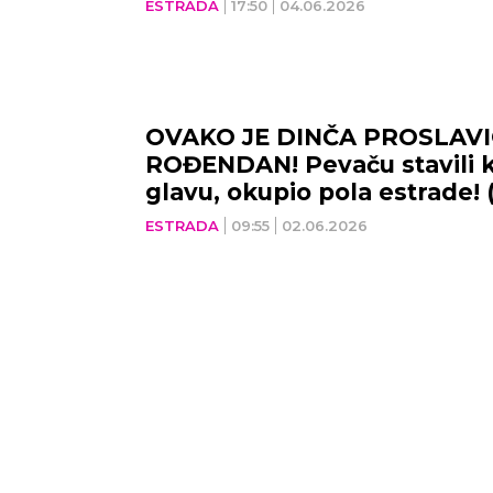
ESTRADA
17:50
04.06.2026
OVAKO JE DINČA PROSLAVI
ROĐENDAN! Pevaču stavili 
glavu, okupio pola estrade!
ESTRADA
09:55
02.06.2026