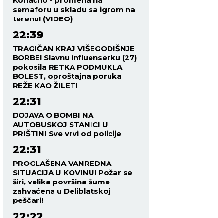
Konačno - promena na
semaforu u skladu sa igrom na
terenu! (VIDEO)
22:39
TRAGIČAN KRAJ VIŠEGODIŠNJE
BORBE! Slavnu influenserku (27)
pokosila RETKA PODMUKLA
BOLEST, oproštajna poruka
REŽE KAO ŽILET!
22:31
DOJAVA O BOMBI NA
AUTOBUSKOJ STANICI U
PRIŠTINI Sve vrvi od policije
22:31
PROGLAŠENA VANREDNA
SITUACIJA U KOVINU! Požar se
širi, velika površina šume
zahvaćena u Deliblatskoj
peščari!
22:22