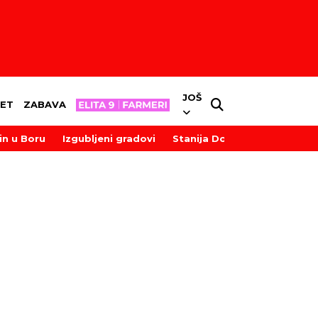
JOŠ
ET
ZABAVA
in u Boru
Izgubljeni gradovi
Stanija Dobrojević