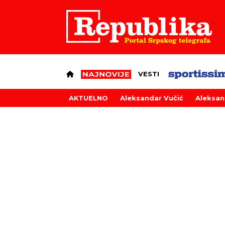
VESTI
AKTUELNO
Aleksandar Vučić
Aleksan