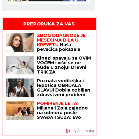
PREPORUKA ZA VAS
ZBOG DIJAGNOZE JE
MESECIMA BILA U
KREVETU
Naša
pevačica pokazala
kako prima INFUZIJU,
Kinezi spavaju sa OVIM
pa otkrila u kakvom je
VOĆEM i više se ne
trenutno stanju - ovih
bude u znoju! Drevni
dana prodaje i kuću
TRIK ZA
RASHLAĐIVANJE
Poznata voditeljka i
oduševio je ceo svet
lepotica OBRIJALA
GLAVU! Dobila ozbiljan
zdravstveni problem,
sad pozirala potpuno
POMIRENJE LETA!
ćelava: "Ja sam živi
Miljana i Zola zajedno
dokaz da možemo da
na odmoru posle
prevaziđemo svaku
SVAĐA I SUZA: Evo
traumu"
kako se ponašaju pred
svima u baru! (VIDEO)
by Aklamator