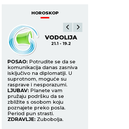
HOROSKOP
VODOLIJA
R
21.1 - 19.2
19.2
u
POSAO:
Potrudite se da se
POSAO:
Povećan o
komunikacija danas zasniva
zahteva prilagođav
a
isključivo na diplomatiji. U
proširenje kruga s
.
suprotnom, moguće su
Ne dozvolite da va
d
rasprave i nesporazumi.
posla posvađa sa 
LJUBAV:
Planete vam
sebe.
pružaju podršku da se
LJUBAV:
Očekuje 
i
zbližite s osobom koju
poglavlje na ljub
 i
poznajete preko posla.
planu, i to u vidu z
om.
Period pun strasti.
nekim koga ste d
ZDRAVLJE:
Zubobolja.
posmatrali kao prij
ZDRAVLJE:
Solidn