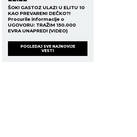
ŠOK! GASTOZ ULAZI U ELITU 10
KAO PREVARENI DEČKO?!
Procurile informacije o
UGOVORU: TRAŽIM 150.000
EVRA UNAPRED! (VIDEO)
POGLEDAJ SVE NAJNOVIJE
VESTI