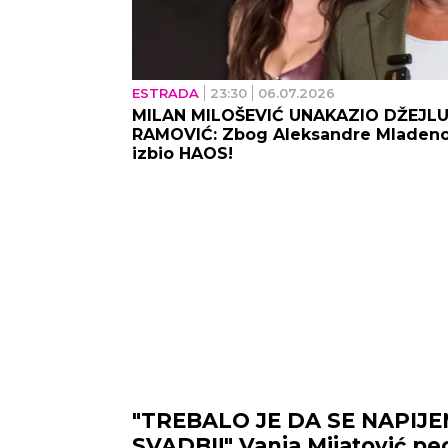
ESTRADA
23:30
06.07.2026
MILAN MILOŠEVIĆ UNAKAZIO DŽEJL
RAMOVIĆ: Zbog Aleksandre Mladeno
izbio HAOS!
"TREBALO JE DA SE NAPIJ
SVADBI!" Vanja Mijatović pe