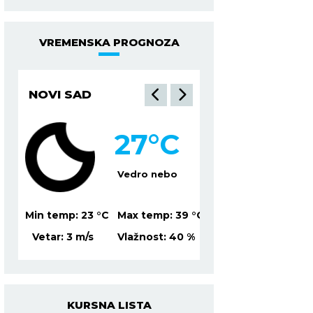
VREMENSKA PROGNOZA
NOVI SAD
NIŠ
27
°C
2
lačno
Vedro nebo
Mesti
39
°C
Min temp:
23
°C
Max temp:
39
°C
Min temp:
21
°C
Ma
%
Vetar:
3
m/s
Vlažnost:
40
%
Vetar:
2
m/s
Vl
KURSNA LISTA