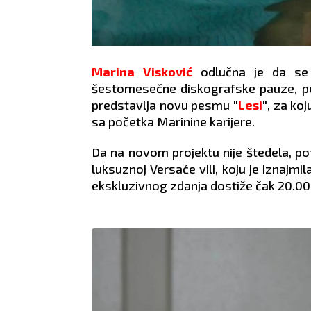
Marina Visković
odlučna je da se 
šestomesečne diskografske pauze, pe
predstavlja novu pesmu
"
Lesi
"
, za ko
sa početka Marinine karijere.
Da na novom projektu nije štedela, pot
luksuznoj Versaće vili, koju je iznajmi
ekskluzivnog zdanja dostiže čak 20.00