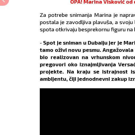
OPA! Marina Visković od
Za potrebe snimanja Marina je napravi
postala je zavodljiva plavuša, a svoju li
spota otkrivaju besprekornu figuru na
-
Spot je sniman u Dubaiju jer je Ma
tamo oživi novu pesmu. Angažovala je
bio realizovan na vrhunskom nivou
pregovori oko iznajmljivanja Versa
projekte. Na kraju se istrajnost i
ambijentu, čiji jednodnevni zakup i