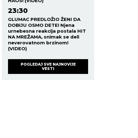
HAOS! (VIDEO)
23:30
GLUMAC PREDLOŽIO ŽENI DA
DOBIJU OSMO DETE! Njena
urnebesna reakcija postala HIT
NA MREŽAMA, snimak se deli
neverovatnom brzinom!
(VIDEO)
POGLEDAJ SVE NAJNOVIJE
VESTI