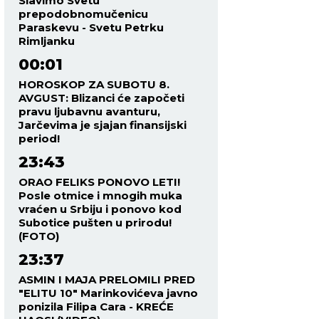
Slavimo Svetu
prepodobnomučenicu
Paraskevu - Svetu Petrku
Rimljanku
00:01
HOROSKOP ZA SUBOTU 8.
AVGUST: Blizanci će započeti
pravu ljubavnu avanturu,
Jarčevima je sjajan finansijski
period!
23:43
ORAO FELIKS PONOVO LETI!
Posle otmice i mnogih muka
vraćen u Srbiju i ponovo kod
Subotice pušten u prirodu!
(FOTO)
23:37
ASMIN I MAJA PRELOMILI PRED
"ELITU 10" Marinkovićeva javno
ponizila Filipa Cara - KREĆE