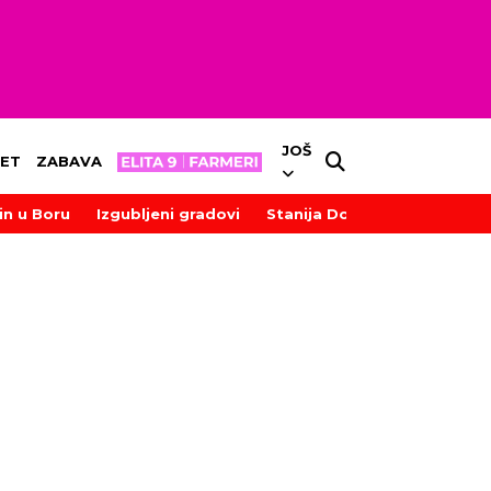
JOŠ
ET
ZABAVA
in u Boru
Izgubljeni gradovi
Stanija Dobrojević