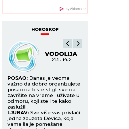
pomfrit, razlog me
šokirao
by Aklamator
HOROSKOP
VODOLIJA
R
21.1 - 19.2
19.2
ost
POSAO:
Danas je veoma
POSAO:
Posao s
važno da dobro organizujete
inostranstvom mož
e
posao da biste stigli sve da
ozbiljnu prepreku,
i
završite na vreme i uživate u
ćete biti u situaciji
odmoru, koji ste i te kako
improvizujete reše
zaslužili.
splet okolnosti.
LJUBAV:
Sve više vas privlači
LJUBAV:
Harmonič
jedna zauzeta Devica, koja
za sve zauzete Rib
vama šalje pomešane
uživaju u flertu s 