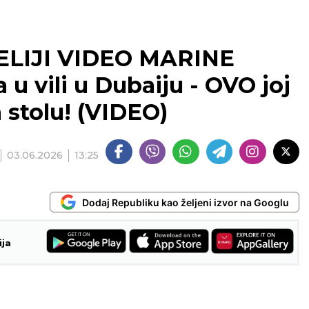
LIJI VIDEO MARINE
u vili u Dubaiju - OVO joj
 stolu! (VIDEO)
03.06.2026
13:25
Dodaj Republiku kao željeni izvor na Googlu
ija