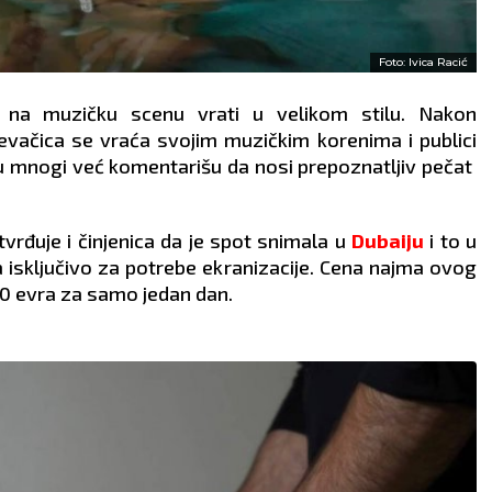
Foto: Ivica Racić
na muzičku scenu vrati u velikom stilu. Nakon
vačica se vraća svojim muzičkim korenima i publici
ju mnogi već komentarišu da nosi prepoznatljiv pečat
vrđuje i činjenica da je spot snimala u
Dubaiju
i to u
la isključivo za potrebe ekranizacije. Cena najma ovog
0 evra za samo jedan dan.