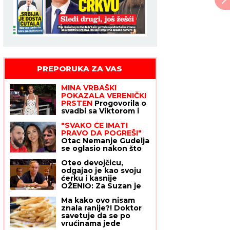
PREPORUKA ZA VAS
MINA VRBAŠKI
POKAZALA VERENIČKI
PRSTEN
Progovorila o
svadbi sa Viktorom i
Eliti 10: "Tražimo stan,
"SVAKO ĆE IMATI
njegovi su me
PRAVO DA POGREŠI"
prihvatili"
Otac Nemanje Gudelja
se oglasio nakon što
je postao deda i otkrio
Oteo devojčicu,
kakvi su odnosi u
odgajao je kao svoju
porodici - sad je sve
ćerku i kasnije
jasno
OŽENIO: Za Suzan je
godinama tragala cela
Ma kako ovo nisam
Amerika,
znala ranije?! Doktor
MONSTRUOZAN
savetuje da se po
ZLOČIN otkriven tek
vrućinama jede
decenijama kasnije