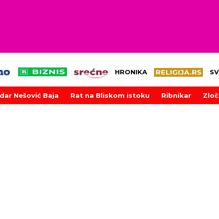
HRONIKA
SV
dar Nešović Baja
Rat na Bliskom istoku
Ribnikar
Zloč