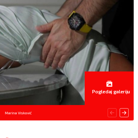
Pogledaj galeriju
Marina Visković