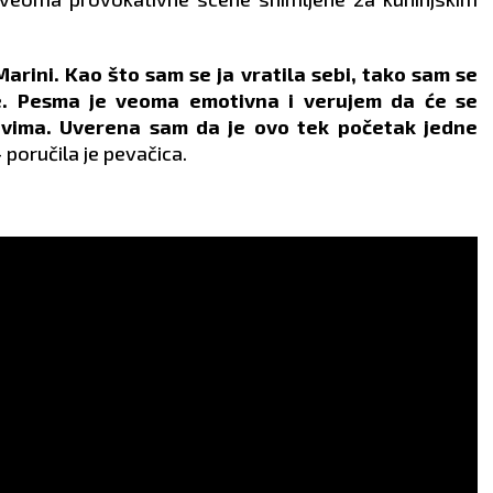
ncu između vas i
poslovnih saradnika.
era.
Prepustite se strastima.
VLJE:
Dobro.
ZDRAVLJE:
Odlično se
osećate.
Marini. Kao što sam se ja vratila sebi, tako sam se
re. Pesma je veoma emotivna i verujem da će se
ovima. Uverena sam da je ovo tek početak jedne
 poručila je pevačica.