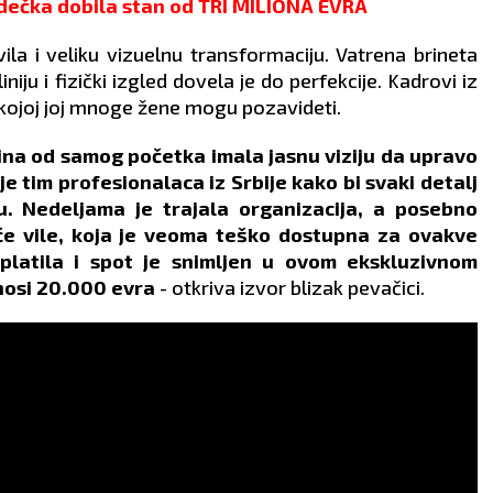
 dečka dobila stan od TRI MILIONA EVRA
la i veliku vizuelnu transformaciju. Vatrena brineta
niju i fizički izgled dovela je do perfekcije. Kadrovi iz
 kojoj joj mnoge žene mogu pozavideti.
rina od samog početka imala jasnu viziju da upravo
 tim profesionalaca iz Srbije kako bi svaki detalj
. Nedeljama je trajala organizacija, a posebno
će vile, koja je veoma teško dostupna za ovakve
splatila i spot je snimljen u ovom ekskluzivnom
znosi 20.000 evra
- otkriva izvor blizak pevačici.