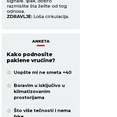
signale. Ipak, dobro
kolegom s posla. 
razmislite šta želite od tog
prepun strasti.
odnosa.
ZDRAVLJE:
Migren
ZDRAVLJE:
Loša cirkulacija.
ANKETA
Kako podnosite
paklene vrućine?
Uopšte mi ne smeta +40
Boravim u isključivo u
klimatizovanim
prostorijama
Što više tečnosti i nema
frke