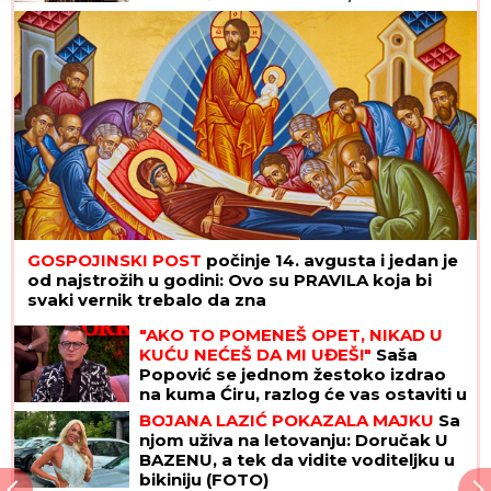
američku ambasadu"
GOSPOJINSKI POST
počinje 14. avgusta i jedan je
od najstrožih u godini: Ovo su PRAVILA koja bi
svaki vernik trebalo da zna
"AKO TO POMENEŠ OPET, NIKAD U
KUĆU NEĆEŠ DA MI UĐEŠ!"
Saša
Popović se jednom žestoko izdrao
na kuma Ćiru, razlog će vas ostaviti u
šoku: "Bilo me je sramota"
BOJANA LAZIĆ POKAZALA MAJKU
Sa
njom uživa na letovanju: Doručak U
BAZENU, a tek da vidite voditeljku u
bikiniju (FOTO)