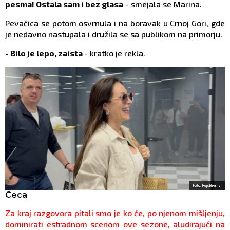
pesma! Ostala sam i bez glasa
- smejala se Marina.
Pevačica se potom osvrnula i na boravak u Crnoj Gori, gde
je nedavno nastupala i družila se sa publikom na primorju.
- Bilo je lepo, zaista
- kratko je rekla.
Foto: Republika.rs
Ceca
Za kraj razgovora pitali smo je ko će, po njenom mišljenju,
dominirati estradnom scenom ove sezone, aludirajući na