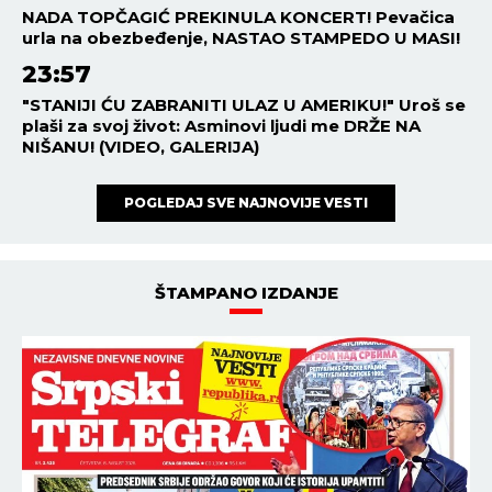
NADA TOPČAGIĆ PREKINULA KONCERT! Pevačica
urla na obezbeđenje, NASTAO STAMPEDO U MASI!
23:57
"STANIJI ĆU ZABRANITI ULAZ U AMERIKU!" Uroš se
plaši za svoj život: Asminovi ljudi me DRŽE NA
NIŠANU! (VIDEO, GALERIJA)
POGLEDAJ SVE NAJNOVIJE VESTI
ŠTAMPANO IZDANJE