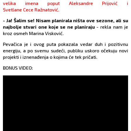
velika imena poput Aleksandre Prijović i
Svetlane Cece Ražnatović.
- Ja! Šalim se! Nisam planirala ništa ove sezone, ali su
najbolje stvari one koje se ne planiraju
- rekla nam je
kroz osmeh Marina Visković.
Pevačica je i ovog puta pokazala vedar duh i pozitivnu
energiju, a po svemu sudeći, publiku uskoro očekuju novi
projekti i iznenađenja o kojima će tek pričati.
BONUS VIDEO: