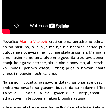
Pevačicu
Marina Visković
sreli smo na aerodromu odmah
nakon nastupa, a iako je iza nje bio naporan period pun
putovanja i obaveza, na licu nije skidala osmeh. Marina je
pred našim kamerama otvoreno govorila o zdravstvenom
stanju kolega sa estrade, aktuelnim planovima, ali i strahu
koji mnogi ponovo osećaju zbog priča o novom hanta
virusu i mogućim restrikcijama.
Na samom početku razgovora dotakli smo se sve češćih
problema pevača sa glasom, budući da su nedavno i Tea
Tairović i Sanja Vučić govorile o iscrpljenosti i
zdravstvenim tegobama nakon brojnih nastupa.
- Tea je ostala bez glasa, Sanja Vučić je isto loše, kako si