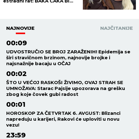
estradni rat: BAKA CAKA BI
MALO POD STARE DANE....
NAJNOVIJE
NAJČITANIJE
00:09
UDVOSTRUČIO SE BROJ ZARAŽENIH! Epidemija se
širi stravičnom brzinom, najnovije brojke i
najsnažnije bacaju u OČAJ
00:02
ŠTO U VEĆOJ RASKOŠI ŽIVIMO, OVAJ STRAH SE
UMNOŽAVA: Starac Pajsije upozorava na grešku
zbog koje čovek gubi radost
00:01
HOROSKOP ZA ČETVRTAK 6. AVGUST: Blizanci
napreduju u karijeri, Rakovi će uploviti u novu
vezu!
23:59