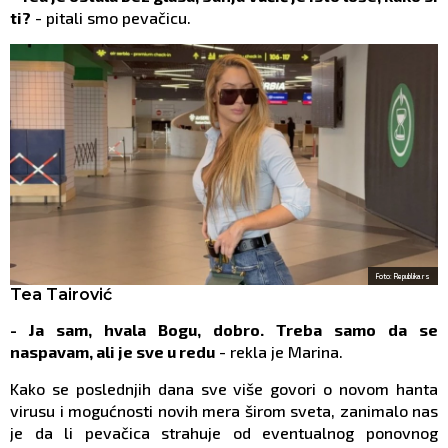
ti?
- pitali smo pevačicu.
Foto: Republika.rs
Tea Tairović
- Ja sam, hvala Bogu, dobro. Treba samo da se
naspavam, ali je sve u redu
- rekla je Marina.
Kako se poslednjih dana sve više govori o novom hanta
virusu i mogućnosti novih mera širom sveta, zanimalo nas
je da li pevačica strahuje od eventualnog ponovnog