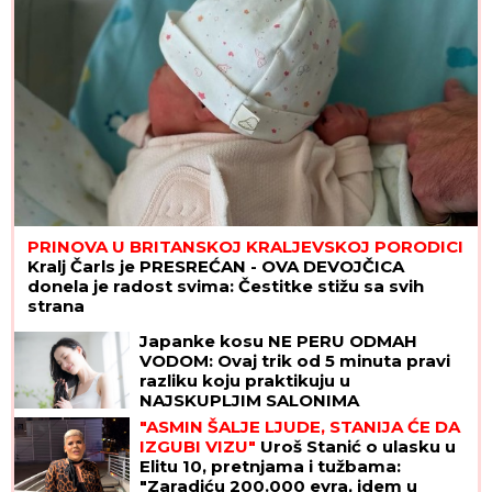
PRINOVA U BRITANSKOJ KRALJEVSKOJ PORODICI
Kralj Čarls je PRESREĆAN - OVA DEVOJČICA
donela je radost svima: Čestitke stižu sa svih
strana
Japanke kosu NE PERU ODMAH
VODOM: Ovaj trik od 5 minuta pravi
razliku koju praktikuju u
NAJSKUPLJIM SALONIMA
"ASMIN ŠALJE LJUDE, STANIJA ĆE DA
IZGUBI VIZU"
Uroš Stanić o ulasku u
Elitu 10, pretnjama i tužbama:
"Zaradiću 200.000 evra, idem u