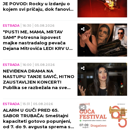
JE POVOD: Rocky u izdanju o
kojem svi pričaju, dok fanovi
sa nestrpljenjem iščekuju da
ih vide zajedno 8. oktobra u
Beogradskoj Areni!
ESTRADA
16:30
05.08.2026
"PUSTI ME, MAMA, MRTAV
SAM!" Potresna ispovest
majke nastradalog pevača
Dejana Mitrovića LEDI KRV U
ŽILAMA: Ubica mog sina i dalje
vozi, ide na more (VIDEO)
ESTRADA
16:00
05.08.2026
NEVIĐENA DRAMA NA
NASTUPU TANJE SAVIĆ, HITNO
ZAUSTAVLJEN KONCERT!
Publika se razbežala na sve
strane, pevačica ih molila da
se zaustave!
ESTRADA
15:31
05.08.2026
ALARM U GUČI PRED 65.
SABOR TRUBAČA: Smeštajni
kapaciteti gotovo popunjeni,
od 7. do 9. avgusta sprema se