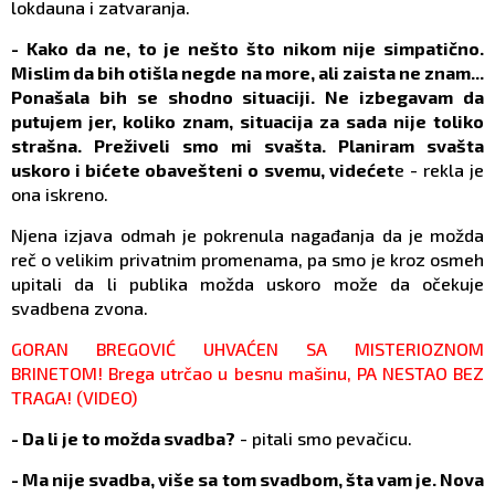
lokdauna i zatvaranja.
- Kako da ne, to je nešto što nikom nije simpatično.
Mislim da bih otišla negde na more, ali zaista ne znam...
Ponašala bih se shodno situaciji. Ne izbegavam da
putujem jer, koliko znam, situacija za sada nije toliko
strašna. Preživeli smo mi svašta. Planiram svašta
uskoro i bićete obavešteni o svemu, videćet
e - rekla je
ona iskreno.
Njena izjava odmah je pokrenula nagađanja da je možda
reč o velikim privatnim promenama, pa smo je kroz osmeh
upitali da li publika možda uskoro može da očekuje
svadbena zvona.
GORAN BREGOVIĆ UHVAĆEN SA MISTERIOZNOM
BRINETOM! Brega utrčao u besnu mašinu, PA NESTAO BEZ
TRAGA! (VIDEO)
- Da li je to možda svadba?
- pitali smo pevačicu.
- Ma nije svadba, više sa tom svadbom, šta vam je. Nova