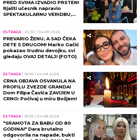
PRED SVIMA IZVADIO PRSTEN!
Rjaliti učesnik napravio
SPEKTAKULARNU VERIDBU,
Marina Visković pevala na
uvce! (FOTO, VIDEO)
ESTRADA
20:30
04.08.2026
PREVARIO ŽENU, A SAD ČEKA
DETE S DRUGOM! Marko Gačić
pokazao trudnu devojku, svi
gledaju OVAJ DETALJ! (FOTO)
ESTRADA
19:30
04.08.2026
CRNA OBJAVA OSVANULA NA
PROFILU ZVEZDE GRANDA!
Dom Filipa Čavića ZAVIJEN U
CRNO: Počivaj u miru Božjem!
ESTRADA
18:30
04.08.2026
"SRAMOTA ZA BABU OD 80
GODINA!" Dara brutalno
odgovorila na napade, bukti