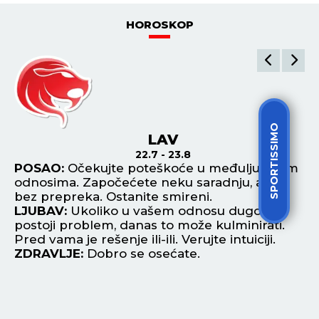
HOROSKOP
SPORTISSIMO
LAV
22.7 - 23.8
POSAO:
Očekujte poteškoće u međuljudskim
P
odnosima. Započećete neku saradnju, ali ne
ob
an
bez prepreka. Ostanite smireni.
im
LJUBAV:
Ukoliko u vašem odnosu dugo
L
postoji problem, danas to može kulminirati.
ot
ti
Pred vama je rešenje ili-ili. Verujte intuiciji.
ra
ZDRAVLJE:
Dobro se osećate.
Z