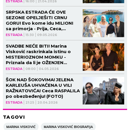
drami Prijovićke i Cece - njene
ESTRADA
16:00
21.04.2026
reči pamti i danas (VIDEO)
SRPSKA ESTRADA ĆE OVE
SEZONE OPELJEŠITI CRNU
GORU! Evo kome idu MILIONI
sa primorja - Prija, Ceca,
Karleuša, Dara... Bekvalčeva
ESTRADA
15:30
09.05.2026
dobija PRIVATNI AVION
SVADBE NEĆE BITI! Marina
Visković raskrinkala istinu o
MISTERIOZNOM MOMKU -
Priznala da li je OŽENJEN
drugom!
ESTRADA
08:00
04.05.2026
ŠOK NAD ŠOKOVIMA! JELENA
KARLEUŠA UHVAĆENA U VILI
RAŽNATOVIĆA! Ceca RASPALILA
po obezbeđenju! (FOTO)
ESTRADA
21:25
20.04.2026
TAGOVI
MARINA VISKOVIĆ
MARINA VISKOVIĆ BIOGRAFIJA