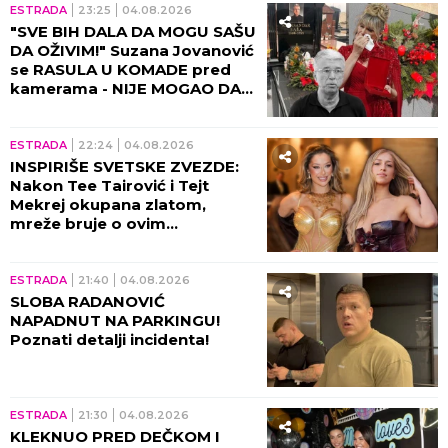
ESTRADA
23:25
04.08.2026
"SVE BIH DALA DA MOGU SAŠU
DA OŽIVIM!" Suzana Jovanović
se RASULA U KOMADE pred
kamerama - NIJE MOGAO DA
JEDE, SEDI, HODA....
ESTRADA
22:24
04.08.2026
INSPIRIŠE SVETSKE ZVEZDE:
Nakon Tee Tairović i Tejt
Mekrej okupana zlatom,
mreže bruje o ovim
kadrovima i svi je porede sa
našom muzičkom zvezdom!
(FOTO)
ESTRADA
21:40
04.08.2026
SLOBA RADANOVIĆ
NAPADNUT NA PARKINGU!
Poznati detalji incidenta!
ESTRADA
21:30
04.08.2026
KLEKNUO PRED DEČKOM I