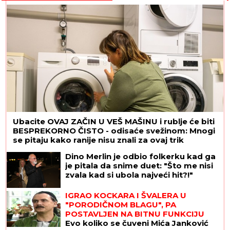
Ubacite OVAJ ZAČIN U VEŠ MAŠINU i rublje će biti
BESPREKORNO ČISTO - odisaće svežinom: Mnogi
se pitaju kako ranije nisu znali za ovaj trik
Dino Merlin je odbio folkerku kad ga
je pitala da snime duet: "Što me nisi
zvala kad si ubola najveći hit?!"
IGRAO KOCKARA I ŠVALERA U
"PORODIČNOM BLAGU", PA
POSTAVLJEN NA BITNU FUNKCIJU
Evo koliko se čuveni Mića Janković