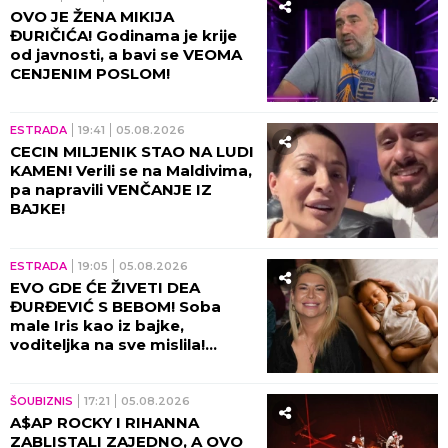
OVO JE ŽENA MIKIJA
ĐURIČIĆA! Godinama je krije
od javnosti, a bavi se VEOMA
CENJENIM POSLOM!
ESTRADA
19:41
05.08.2026
CECIN MILJENIK STAO NA LUDI
KAMEN! Verili se na Maldivima,
pa napravili VENČANJE IZ
BAJKE!
ESTRADA
19:05
05.08.2026
EVO GDE ĆE ŽIVETI DEA
ĐURĐEVIĆ S BEBOM! Soba
male Iris kao iz bajke,
voditeljka na sve mislila!
(VIDEO)
ŠOUBIZNIS
17:21
05.08.2026
A$AP ROCKY I RIHANNA
ZABLISTALI ZAJEDNO, A OVO