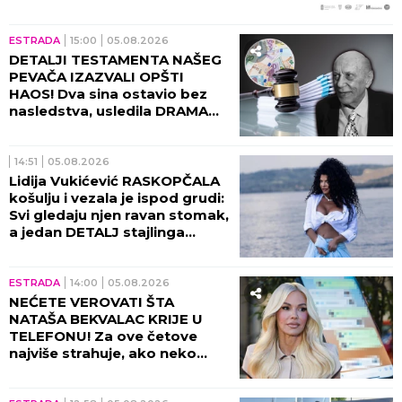
spektakl kakav se ne pamti!
ESTRADA
15:00
05.08.2026
DETALJI TESTAMENTA NAŠEG
PEVAČA IZAZVALI OPŠTI
HAOS! Dva sina ostavio bez
nasledstva, usledila DRAMA
tada!
14:51
05.08.2026
Lidija Vukićević RASKOPČALA
košulju i vezala je ispod grudi:
Svi gledaju njen ravan stomak,
a jedan DETALJ stajlinga
osvaja na prvi pogled
(GALERIJA)
ESTRADA
14:00
05.08.2026
NEĆETE VEROVATI ŠTA
NATAŠA BEKVALAC KRIJE U
TELEFONU! Za ove četove
najviše strahuje, ako neko
dođe do njih - sledi
KATASTROFA!