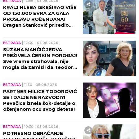
ESTRADA
12:58
05.08.2026
KRALJ HLEBA ISKEŠIRAO VIŠE
OD 150.000 EVRA ZA GALA
PROSLAVU ROĐENDANA!
Dragan Stanković priredio
spektakl u Grockoj - harfa,
kristali i zlatni detalji u prvom
planu!
ESTRADA
12:30
05.08.2026
SUZANA MANČIĆ JEDVA
PREŽIVELA ĆERKIN POROĐAJ!
Sve vreme strahovala, nije
mogla da zamisli da Teodora
prolazi kroz ovo!
ESTRADA
11:30
05.08.2026
PARTNER MILICE TODOROVIĆ
SE I DALJE NE RAZVODI?!
Pevačica iznela šok-detalje o
oženjenom ocu svog deteta!
ESTRADA
10:30
05.08.2026
POTRESNO OBRAĆANJE