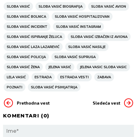
SLOBA VASIĆ
SLOBA VASIĆ BIOGRAFIJA
SLOBA VASIĆ AVION
SLOBA VASIĆ BOLNICA
SLOBA VASIĆ HOSPITALIZOVAN
SLOBA VASIĆ INCIDENT
SLOBA VASIĆ INSTAGRAM
SLOBA VASIĆ ISPIRANJE ŽELUCA
SLOBA VASIĆ IZBAČEN IZ AVIONA
SLOBA VASIĆ LAZA LAZAREVIĆ
SLOBA VASIĆ NASILJE
SLOBA VASIĆ POLICIJA
SLOBA VASIĆ SUPRUGA
SLOBA VASIĆ ŽENA
JELENA VASIĆ
JELENA VASIC SLOBA VASIC
LELA VASIĆ
ESTRADA
ESTRADA VESTI
ZABAVA
POZNATI
SLOBA VASIĆ PSIHIJATRIJA
Prethodna vest
Sledeća vest
KOMENTARI (
0
)