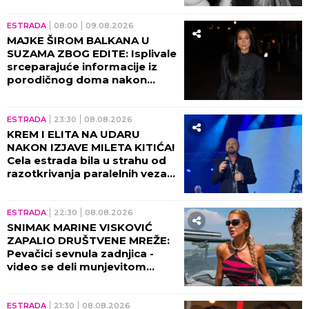
ESTRADA
08:00
09.08.2026
MAJKE ŠIROM BALKANA U
SUZAMA ZBOG EDITE: Isplivale
srceparajuće informacije iz
porodičnog doma nakon
porođaja!
ESTRADA
23:30
08.08.2026
KREM I ELITA NA UDARU
NAKON IZJAVE MILETA KITIĆA!
Cela estrada bila u strahu od
razotkrivanja paralelnih veza
tad!
ESTRADA
22:30
08.08.2026
SNIMAK MARINE VISKOVIĆ
ZAPALIO DRUŠTVENE MREŽE:
Pevačici sevnula zadnjica -
video se deli munjevitom
brzinom! (VIDEO)
ESTRADA
21:30
08.08.2026