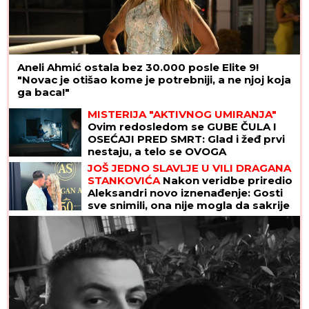
Aneli Ahmić ostala bez 30.000 posle Elite 9!
"Novac je otišao kome je potrebniji, a ne njoj koja
ga baca!"
MISTERIJA "AKTIVNOG UMIRANJA"
Ovim redosledom se GUBE ČULA I
OSEĆAJI PRED SMRT: Glad i žeđ prvi
nestaju, a telo se OVOGA
POSLEDNJE ODRIČE, tvrde
JOŠ JEDNO SLAVLJE U VILI DRAGANA
NEURONAUČNICI
STANKOVIĆA
Nakon veridbe priredio
Aleksandri novo iznenađenje: Gosti
sve snimili, ona nije mogla da sakrije
šok (Video)