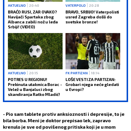
AKTUELNO
20:40
VATERPOLO
20:28
BRAĆO RUSI, ZAR OVAKO?
BRAVO, SRBIJO! Vaterpolisti
Navijači Spartaka zbog
usred Zagreba došli do
Albanca zabili nož u leđa
svetske bronze!
Srbiji! (VIDEO)
AKTUELNO
20:15
FK PARTIZAN
18:14
POTRES U REGIONU!
LOŠE VESTI ZA PARTIZAN:
Prekinuta utakmica Borac -
Grobari njega neće gledati
Velež u Banjaluci zbog
u Evropi?
skandiranja Ratko Mladić!
- Pio sam tablete protiv anksioznosti i depresije, to je
bila borba. Meni je doktor prepisao lek, zapravo
krenulo je sve od povišenog pritiska koji je u mom