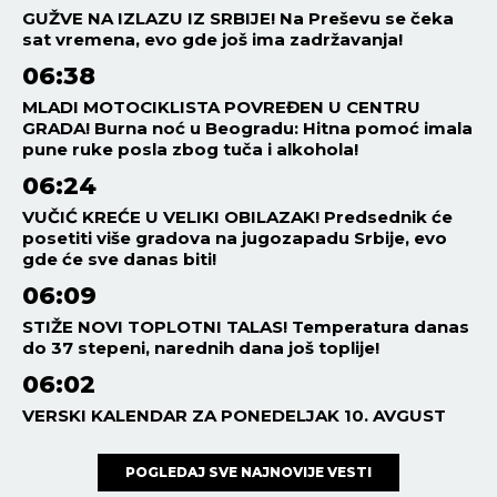
GUŽVE NA IZLAZU IZ SRBIJE! Na Preševu se čeka
sat vremena, evo gde još ima zadržavanja!
06:38
MLADI MOTOCIKLISTA POVREĐEN U CENTRU
GRADA! Burna noć u Beogradu: Hitna pomoć imala
pune ruke posla zbog tuča i alkohola!
06:24
VUČIĆ KREĆE U VELIKI OBILAZAK! Predsednik će
posetiti više gradova na jugozapadu Srbije, evo
gde će sve danas biti!
06:09
STIŽE NOVI TOPLOTNI TALAS! Temperatura danas
do 37 stepeni, narednih dana još toplije!
06:02
VERSKI KALENDAR ZA PONEDELJAK 10. AVGUST
POGLEDAJ SVE NAJNOVIJE VESTI