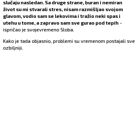
slučaju nasledan. Sa druge strane, buran i nemiran
život su mi stvarali stres, nisam razmišljao svojom
glavom, vodio sam se lekovima i tražio neki spas i
utehu u tome, a zapravo sam sve gurao pod tepih
-
ispričao je svojevremeno Sloba.
Kako je tada objasnio, problemi su vremenom postajali sve
ozbiljniji.