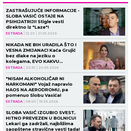
ZASTRAŠUJUĆE INFORMACIJE -
SLOBA VASIĆ OSTAJE NA
PSIHIJATRIJI! Stigle vesti
direktno iz "Laze"!
ESTRADA
12:20
21.05.2026
NIKADA NE BIH URADILA ŠTO I
VESNA ZMIJANAC! Kaća Grujić
bez dlake na jeziku o
kolegama, EVO KAKVU
PORUKU je poslala ženi Slobe
ESTRADA
20:35
20.05.2026
Vasića! (VIDEO, GALERIJA)
"NISAM ALKOHOLIČAR NI
NARKOMAN!" Vojaž napravio
HAOS NA AERODROMU, pa
pomenuo Slobu Vasića!
ESTRADA
08:00
19.05.2026
SLOBA VASIĆ IZGUBIO SVEST,
HITNO PREVEZEN U BOLNICU!
Lekari ga zadržali, najbližima
saopštene stravične vesti tada!