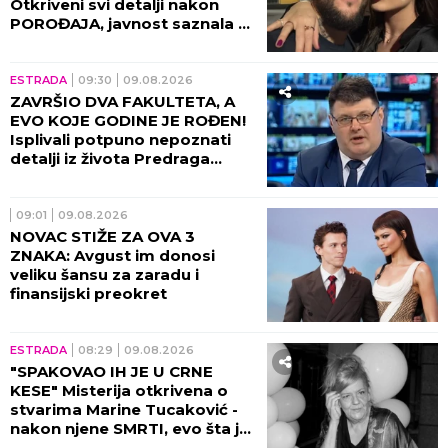
Otkriveni svi detalji nakon
POROĐAJA, javnost saznala u
kakvom je stanju SIN!
ESTRADA
09:30
09.08.2026
ZAVRŠIO DVA FAKULTETA, A
EVO KOJE GODINE JE ROĐEN!
Isplivali potpuno nepoznati
detalji iz života Predraga
Sarape, ove činjenice će vas
IZNENADITI!
09:01
09.08.2026
NOVAC STIŽE ZA OVA 3
ZNAKA: Avgust im donosi
veliku šansu za zaradu i
finansijski preokret
ESTRADA
08:29
09.08.2026
"SPAKOVAO IH JE U CRNE
KESE" Misterija otkrivena o
stvarima Marine Tucaković -
nakon njene SMRTI, evo šta je
Futa uradio!