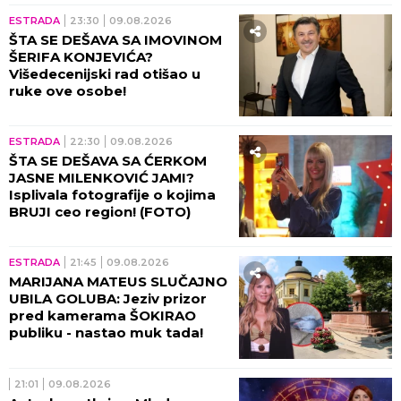
ESTRADA
23:30
09.08.2026
ŠTA SE DEŠAVA SA IMOVINOM
ŠERIFA KONJEVIĆA?
Višedecenijski rad otišao u
ruke ove osobe!
ESTRADA
22:30
09.08.2026
ŠTA SE DEŠAVA SA ĆERKOM
JASNE MILENKOVIĆ JAMI?
Isplivala fotografije o kojima
BRUJI ceo region! (FOTO)
ESTRADA
21:45
09.08.2026
MARIJANA MATEUS SLUČAJNO
UBILA GOLUBA: Jeziv prizor
pred kamerama ŠOKIRAO
publiku - nastao muk tada!
21:01
09.08.2026