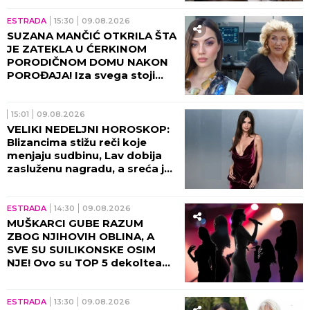
DETALJE!
ESTRADA
15:30
09.08.2026
SUZANA MANČIĆ OTKRILA ŠTA
JE ZATEKLA U ĆERKINOM
PORODIČNOM DOMU NAKON
POROĐAJA! Iza svega stoji
njen ZET - zaledila se od šoka
kada je ugledala ovo!
15:01
09.08.2026
VELIKI NEDELJNI HOROSKOP:
Blizancima stižu reči koje
menjaju sudbinu, Lav dobija
zasluženu nagradu, a sreća je
na strani samo jednog znaka
ESTRADA
14:30
09.08.2026
MUŠKARCI GUBE RAZUM
ZBOG NJIHOVIH OBLINA, A
SVE SU SUILIKONSKE OSIM
NJE! Ovo su TOP 5 dekoltea
estrade, pašće vam vilica kad
vidite KO je 100% prirodan!
ESTRADA
13:30
09.08.2026