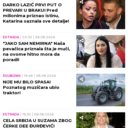
DARKO LAZIĆ PRVI PUT O
PREVARI U BRAKU! Pred
milionima priznao istinu,
Katarina saznala sve detalje!
ESTRADA
20:30
08.08.2026
"JAKO SAM NEMIRNA" Naša
pevačica priznala šta je muči,
na ovome hitno mora da
poradi!
ŠOUBIZNIS
19:48
08.08.2026
NIJE MU BILO SPASA!
Poznatog muzičara ubio
traktor!
ESTRADA
19:30
08.08.2026
CELA SRBIJA U SUZAMA ZBOG
ĆERKE DEE ĐURĐEVIĆ!