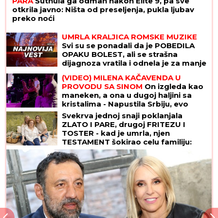
PARA
Šutnula ga odmah nakon Elite 9, pa sve
otkrila javno: Ništa od preseljenja, pukla ljubav
preko noći
UMRLA KRALJICA ROMSKE MUZIKE
Svi su se ponadali da je POBEDILA
OPAKU BOLEST, ali se strašna
dijagnoza vratila i odnela je za manje
od 8 MESECI
(VIDEO) MILENA KAČAVENDA U
PROVODU SA SINOM
On izgleda kao
maneken, a ona u dugoj haljini sa
kristalima - Napustila Srbiju, evo
kako provodi vreme po izlasku iz
Svekrva jednoj snaji poklanjala
"Elite 9"
ZLATO I PARE, drugoj FRITEZU I
TOSTER - kad je umrla, njen
TESTAMENT šokirao celu familiju:
"Čista joj kuću, kuvala za nju, u
svemu joj pomagala"