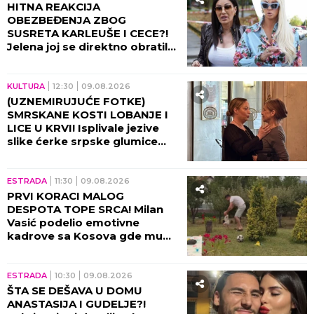
HITNA REAKCIJA
OBEZBEĐENJA ZBOG
SUSRETA KARLEUŠE I CECE?!
Jelena joj se direktno obratila,
pa napravila opštu pometnju!
KULTURA
12:30
09.08.2026
(UZNEMIRUJUĆE FOTKE)
SMRSKANE KOSTI LOBANJE I
LICE U KRVI! Isplivale jezive
slike ćerke srpske glumice
nakon stravične nesreće: Od
ovog prizora podilazi jeza!
ESTRADA
11:30
09.08.2026
PRVI KORACI MALOG
DESPOTA TOPE SRCA! Milan
Vasić podelio emotivne
kadrove sa Kosova gde mu
sin UČI DA HODA!
ESTRADA
10:30
09.08.2026
ŠTA SE DEŠAVA U DOMU
ANASTASIJA I GUDELJE?!