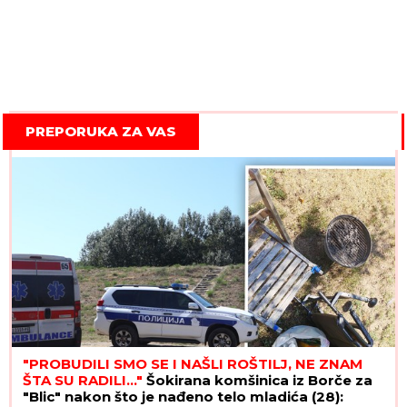
PREPORUKA ZA VAS
"PROBUDILI SMO SE I NAŠLI ROŠTILJ, NE ZNAM
ŠTA SU RADILI..."
Šokirana komšinica iz Borče za
"Blic" nakon što je nađeno telo mladića (28):