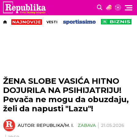
VESTI
ŽENA SLOBE VASIĆA HITNO
DOJURILA NA PSIHIJATRIJU!
Pevača ne mogu da obuzdaju,
želi da napusti "Lazu"!
AUTOR:
REPUBLIKA/M. I.
ZABAVA
21.05.2026