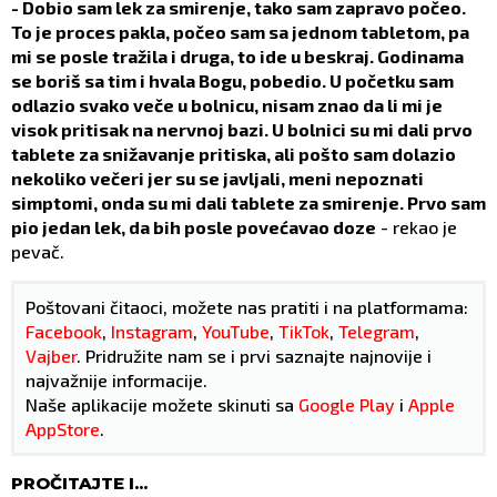
- Dobio sam lek za smirenje, tako sam zapravo počeo.
To je proces pakla, počeo sam sa jednom tabletom, pa
mi se posle tražila i druga, to ide u beskraj. Godinama
se boriš sa tim i hvala Bogu, pobedio. U početku sam
odlazio svako veče u bolnicu, nisam znao da li mi je
visok pritisak na nervnoj bazi. U bolnici su mi dali prvo
tablete za snižavanje pritiska, ali pošto sam dolazio
nekoliko večeri jer su se javljali, meni nepoznati
simptomi, onda su mi dali tablete za smirenje. Prvo sam
pio jedan lek, da bih posle povećavao doze
- rekao je
pevač.
Poštovani čitaoci, možete nas pratiti i na platformama:
Facebook
,
Instagram
,
YouTube
,
TikTok
,
Telegram
,
Vajber
. Pridružite nam se i prvi saznajte najnovije i
najvažnije informacije.
Naše aplikacije možete skinuti sa
Google Play
i
Apple
AppStore
.
PROČITAJTE I...