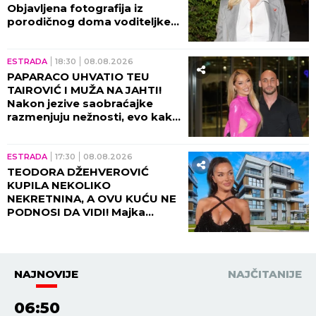
Objavljena fotografija iz
porodičnog doma voditeljke,
sve usledilo nakon povratka iz
porodilišta!
ESTRADA
18:30
08.08.2026
PAPARACO UHVATIO TEU
TAIROVIĆ I MUŽA NA JAHTI!
Nakon jezive saobraćajke
razmenjuju nežnosti, evo kako
sada izgledaju (FOTO+VIDEO)
ESTRADA
17:30
08.08.2026
TEODORA DŽEHVEROVIĆ
KUPILA NEKOLIKO
NEKRETNINA, A OVU KUĆU NE
PODNOSI DA VIDI! Majka
otkrila sve: "Rekla mi je da je
prodam"
NAJNOVIJE
NAJČITANIJE
06:50