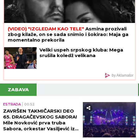
(VIDEO) "IZGLEDAM KAO TELE"
Asmina prozivali
zbog kilaže, on se sada snimio i šokirao: Maja ga
momentalno prekorila
Veliki uspeh srpskog kluba: Mega
srušila koledž velikana
by Aklamator
ZABAVA
ESTRADA
00:52
ZAVRŠEN TAKMIČARSKI DEO
65. DRAGAČEVSKOG SABORA!
Mile Novković prva truba
Sabora, orkestar Vasiljević iz
Požege najbolji orkestar