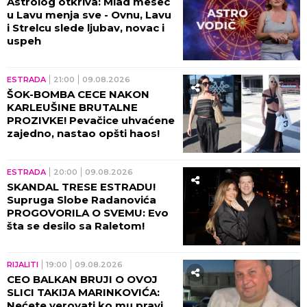
Astrolog otkriva: Mlad mesec
u Lavu menja sve - Ovnu, Lavu
i Strelcu slede ljubav, novac i
uspeh
ESTRADA
21:00
09.08.2026
ŠOK-BOMBA CECE NAKON
KARLEUŠINE BRUTALNE
PROZIVKE! Pevačice uhvaćene
zajedno, nastao opšti haos!
ESTRADA
20:00
09.08.2026
SKANDAL TRESE ESTRADU!
Supruga Slobe Radanovića
PROGOVORILA O SVEMU: Evo
šta se desilo sa Raletom!
RIJALITI
19:00
09.08.2026
CEO BALKAN BRUJI O OVOJ
SLICI TAKIJA MARINKOVIĆA:
Nećete verovati ko mu pravi