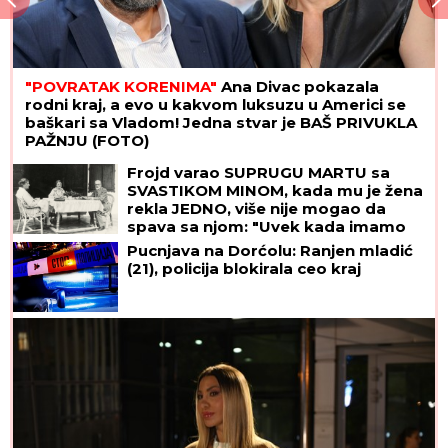
"POVRATAK KORENIMA"
Ana Divac pokazala
rodni kraj, a evo u kakvom luksuzu u Americi se
baškari sa Vladom! Jedna stvar je BAŠ PRIVUKLA
PAŽNJU (FOTO)
Frojd varao SUPRUGU MARTU sa
SVASTIKOM MINOM, kada mu je žena
rekla JEDNO, više nije mogao da
spava sa njom: "Uvek kada imamo
INTIMNE ODNOSE, ja zamišljam...",
Pucnjava na Dorćolu: Ranjen mladić
posle NJENE SMRTI pao u očaj
(21), policija blokirala ceo kraj