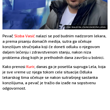
Foto: Republika, shutterstock/sfam_photo
Pevač
Sloba Vasić
nalazi se pod budnim nadzorom lekara,
a prema pisanju domaćih medija, sutra ga očekuje
konzilijum stručnjaka koji će doneti odluku o njegovom
daljem lečenju i zdravstvenom stanju, nakon niza
problema zbog kojih je prethodnih dana završio u bolnici.
Kako prenosi
Kurir
, danas ga je posetila supruga Lela, koja
je sve vreme uz njega tokom cele situacije.Odluka
lekarskog tima očekuje se nakon sutrašnjeg sastanka
konzilijuma, a pevač je tražio da izađe na sopstvenu
odgovornost.