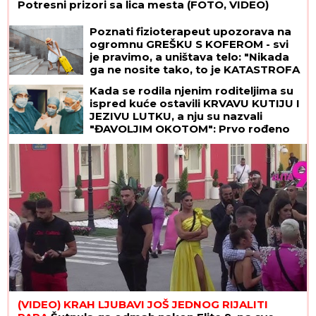
Potresni prizori sa lica mesta (FOTO, VIDEO)
Poznati fizioterapeut upozorava na
ogromnu GREŠKU S KOFEROM - svi
je pravimo, a uništava telo: "Nikada
ga ne nosite tako, to je KATASTROFA
ZA KIČMU!"
Kada se rodila njenim roditeljima su
ispred kuće ostavili KRVAVU KUTIJU I
JEZIVU LUTKU, a nju su nazvali
"ĐAVOLJIM OKOTOM": Prvo rođeno
DETE IZ EPRUVETE danas je žena od
47 godina i evo kroz šta je sve prošla
i kako dan
(VIDEO) KRAH LJUBAVI JOŠ JEDNOG RIJALITI