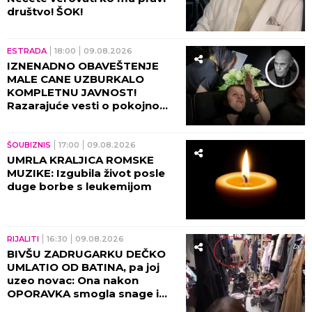
društvo! ŠOK!
ESTRADA
18:00
09.08.2026
IZNENADNO OBAVEŠTENJE
MALE CANE UZBURKALO
KOMPLETNU JAVNOST!
Razarajuće vesti o pokojnom
suprugu hitno morala da
podeli!
ŠOUBIZNIS
17:00
09.08.2026
UMRLA KRALJICA ROMSKE
MUZIKE: Izgubila život posle
duge borbe s leukemijom
RIJALITI
16:30
09.08.2026
BIVŠU ZADRUGARKU DEČKO
UMLATIO OD BATINA, pa joj
uzeo novac: Ona nakon
OPORAVKA smogla snage i
otkrila SVE POTRESNE