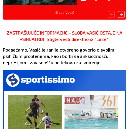
Sloba Vasić
ZASTRAŠUJUĆE INFORMACIJE - SLOBA VASIĆ OSTAJE NA
PSIHIJATRIJI! Stigle vesti direktno iz "Laze"!
Podsećamo, Vasić je ranije otvoreno govorio o svojim
psihičkim problemima, kao i borbi sa anksioznošću,
depresijom i zavisnošću od lekova za smirenje.