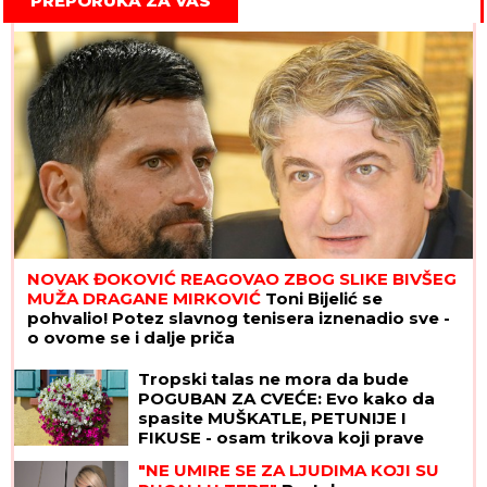
PREPORUKA ZA VAS
NOVAK ĐOKOVIĆ REAGOVAO ZBOG SLIKE BIVŠEG
MUŽA DRAGANE MIRKOVIĆ
Toni Bijelić se
pohvalio! Potez slavnog tenisera iznenadio sve -
o ovome se i dalje priča
Tropski talas ne mora da bude
POGUBAN ZA CVEĆE: Evo kako da
spasite MUŠKATLE, PETUNIJE I
FIKUSE - osam trikova koji prave
čudo
"NE UMIRE SE ZA LJUDIMA KOJI SU