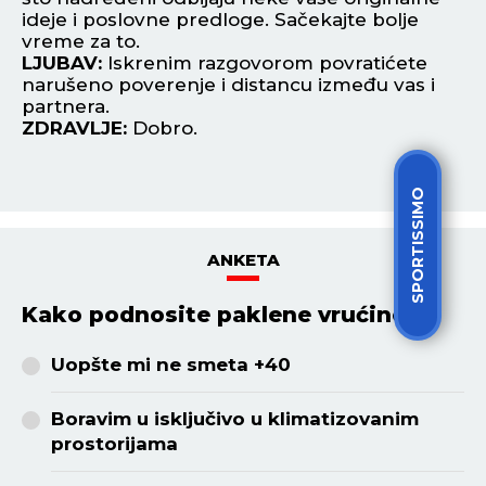
ideje i poslovne predloge. Sačekajte bolje
vi
vreme za to.
L
LJUBAV:
Iskrenim razgovorom povratićete
up
narušeno poverenje i distancu između vas i
kr
partnera.
st
ZDRAVLJE:
Dobro.
Z
SPORTISSIMO
ANKETA
Kako podnosite paklene vrućine?
Uopšte mi ne smeta +40
Boravim u isključivo u klimatizovanim
prostorijama