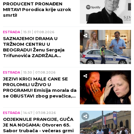
PRODUCENT PRONAĐEN
MRTAV! Porodica krije uzrok
smrti!
ESTRADA
15:31
07.08.2026
SAZNAJEMO! DRAMA U
TRŽNOM CENTRU U
BEOGRADU! Ženu Sergeja
Trifunovića ZADRŽALA
POLICIJA, glumac počeo da
DIVLJA ko oparen, evo zbog
čega!
ESTRADA
15:30
07.08.2026
JEZIVI KRICI MALE CANE SE
PROLOMILI UŽIVO U
PROGRAMU! Emisija morala da
se OBUSTAVI zbog pevačica,
briznula u plač! (VIDEO)
ESTRADA
14:47
07.08.2026
ODJEKNULE PRANGIJE, GUČA
JE NA NOGAMA: Otvoren 65.
Sabor trubača - večeras grmi