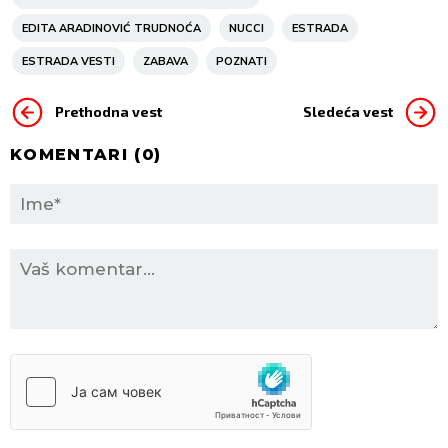
EDITA ARADINOVIĆ TRUDNOĆA
NUCCI
ESTRADA
ESTRADA VESTI
ZABAVA
POZNATI
Prethodna vest
Sledeća vest
KOMENTARI (
0
)