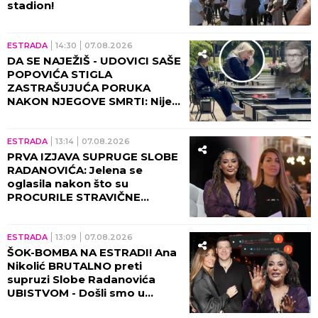
stadion!
ESTRADA
14:30
07.08.2026
DA SE NAJEŽIŠ - UDOVICI SAŠE
POPOVIĆA STIGLA
ZASTRAŠUJUĆA PORUKA
NAKON NJEGOVE SMRTI: Nije
mogla da veruje da će je ovo
zadesiti!
ESTRADA
13:14
07.08.2026
PRVA IZJAVA SUPRUGE SLOBE
RADANOVIĆA: Jelena se
oglasila nakon što su
PROCURILE STRAVIČNE
PRETNJE Ane Nikolić, otkrila
šta se zaista desilo!
ESTRADA
13:09
07.08.2026
ŠOK-BOMBA NA ESTRADI! Ana
Nikolić BRUTALNO preti
supruzi Slobe Radanovića
UBISTVOM - Došli smo u
posed STRAVIČNIH SNIMAKA!