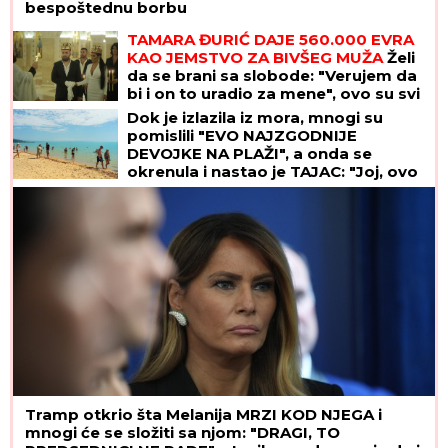
bespoštednu borbu
TAMARA ĐURIĆ DAJE 560.000 EVRA
KAO JEMSTVO ZA BIVŠEG MUŽA
Želi
da se brani sa slobode: "Verujem da
bi i on to uradio za mene", ovo su svi
detalji
Dok je izlazila iz mora, mnogi su
pomislili "EVO NAJZGODNIJE
DEVOJKE NA PLAŽI", a onda se
okrenula i nastao je TAJAC: "Joj, ovo
izgleda kao žuljevi"
Tramp otkrio šta Melanija MRZI KOD NJEGA i
mnogi će se složiti sa njom: "DRAGI, TO