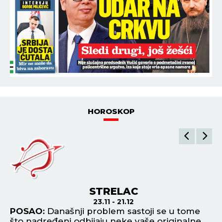
HOROSKOP
STRELAC
23.11 - 21.12
POSAO:
Današnji problem sastoji se u tome
P
što nadređeni odbijaju neke vaše originalne
os