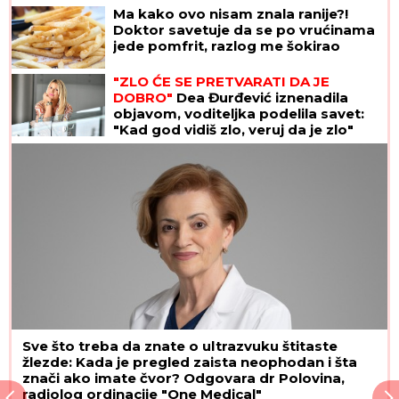
u ušima: "Oduzeće vam decu"
Ma kako ovo nisam znala ranije?!
Doktor savetuje da se po vrućinama
jede pomfrit, razlog me šokirao
"ZLO ĆE SE PRETVARATI DA JE
DOBRO"
Dea Đurđević iznenadila
objavom, voditeljka podelila savet:
"Kad god vidiš zlo, veruj da je zlo"
Sve što treba da znate o ultrazvuku štitaste
žlezde: Kada je pregled zaista neophodan i šta
znači ako imate čvor? Odgovara dr Polovina,
radiolog ordinacije "One Medical"