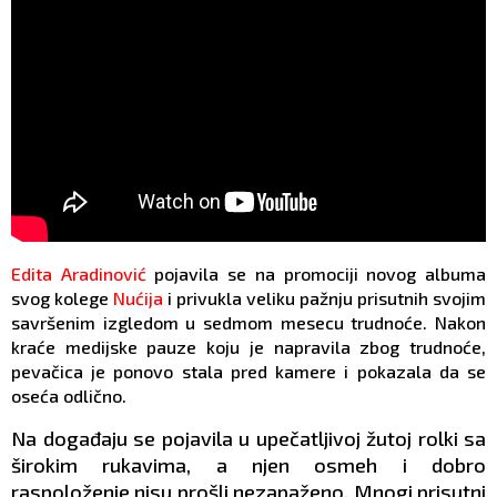
Edita Aradinović
pojavila se na promociji novog albuma
svog kolege
Nućija
i privukla veliku pažnju prisutnih svojim
savršenim izgledom u sedmom mesecu trudnoće. Nakon
kraće medijske pauze koju je napravila zbog trudnoće,
pevačica je ponovo stala pred kamere i pokazala da se
oseća odlično.
Na događaju se pojavila u upečatljivoj žutoj rolki sa
širokim rukavima, a njen osmeh i dobro
raspoloženje nisu prošli nezapaženo. Mnogi prisutni