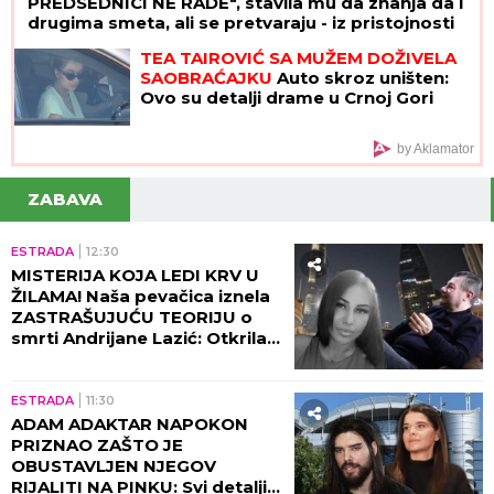
PREDSEDNICI NE RADE", stavila mu da znanja da i
drugima smeta, ali se pretvaraju - iz pristojnosti
TEA TAIROVIĆ SA MUŽEM DOŽIVELA
SAOBRAĆAJKU
Auto skroz uništen:
Ovo su detalji drame u Crnoj Gori
by Aklamator
ZABAVA
ESTRADA
12:30
MISTERIJA KOJA LEDI KRV U
ŽILAMA! Naša pevačica iznela
ZASTRAŠUJUĆU TEORIJU o
smrti Andrijane Lazić: Otkrila
jeziv detalj iz Dubaija koji
menja SVE!
ESTRADA
11:30
ADAM ADAKTAR NAPOKON
PRIZNAO ZAŠTO JE
OBUSTAVLJEN NJEGOV
RIJALITI NA PINKU: Svi detalji