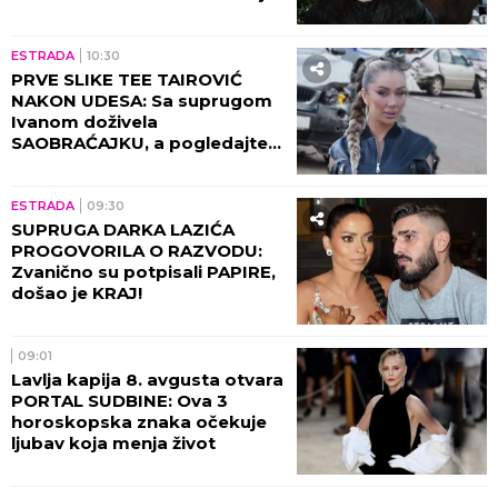
razgovora sa Milicom Mitrović,
OVO javnost nije znala!
ESTRADA
10:30
PRVE SLIKE TEE TAIROVIĆ
NAKON UDESA: Sa suprugom
Ivanom doživela
SAOBRAĆAJKU, a pogledajte
kako izgleda! (FOTO)
ESTRADA
09:30
SUPRUGA DARKA LAZIĆA
PROGOVORILA O RAZVODU:
Zvanično su potpisali PAPIRE,
došao je KRAJ!
09:01
Lavlja kapija 8. avgusta otvara
PORTAL SUDBINE: Ova 3
horoskopska znaka očekuje
ljubav koja menja život