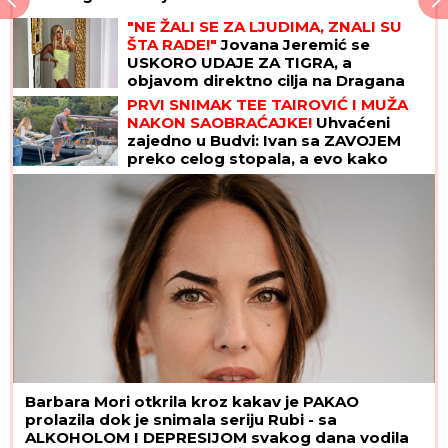
"NE ŽALI SE ZA LJUDIMA, ZNALI SU
ŠTA RADE!"
Jovana Jeremić se
USKORO UDAJE ZA TIGRA, a
objavom direktno cilja na Dragana
Stankovića
PRVI SNIMAK TEE TAIROVIĆ I MUŽA
NAKON SAOBRAĆAJKE!
Uhvaćeni
zajedno u Budvi: Ivan sa ZAVOJEM
preko celog stopala, a evo kako
pevačica izgleda nakon udesa u
Crnoj Gori
Barbara Mori otkrila kroz kakav je PAKAO
prolazila dok je snimala seriju Rubi - sa
ALKOHOLOM I DEPRESIJOM svakog dana vodila