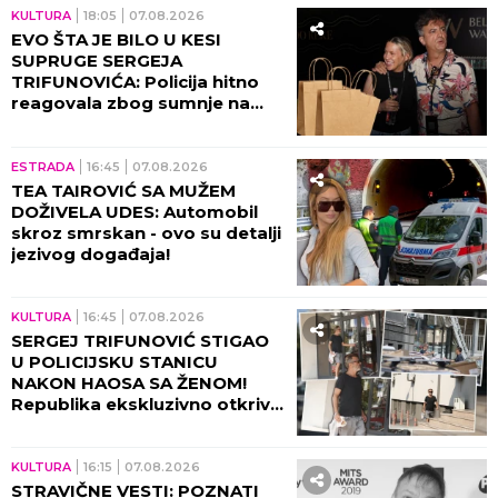
KULTURA
18:05
07.08.2026
EVO ŠTA JE BILO U KESI
SUPRUGE SERGEJA
TRIFUNOVIĆA: Policija hitno
reagovala zbog sumnje na
KRAĐU!
ESTRADA
16:45
07.08.2026
TEA TAIROVIĆ SA MUŽEM
DOŽIVELA UDES: Automobil
skroz smrskan - ovo su detalji
jezivog događaja!
KULTURA
16:45
07.08.2026
SERGEJ TRIFUNOVIĆ STIGAO
U POLICIJSKU STANICU
NAKON HAOSA SA ŽENOM!
Republika ekskluzivno otkriva
DETALJE SKANDALA - evo šta
se desilo! (VIDEO)
KULTURA
16:15
07.08.2026
STRAVIČNE VESTI: POZNATI