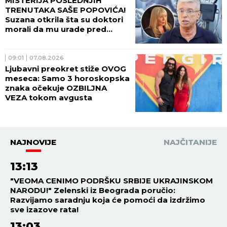
MISTERIJA POSLEDNJIH
TRENUTAKA SAŠE POPOVIĆA!
Suzana otkrila šta su doktori
morali da mu urade pred
smrt: To je bilo najstrašnije...
09:01
07.08.2026
Ljubavni preokret stiže OVOG
meseca: Samo 3 horoskopska
znaka očekuje OZBILJNA
VEZA tokom avgusta
NAJNOVIJE
NAJČITANIJE
13:13
"VEOMA CENIMO PODRŠKU SRBIJE UKRAJINSKOM
NARODU!" Zelenski iz Beograda poručio:
Razvijamo saradnju koja će pomoći da izdržimo
sve izazove rata!
13:03