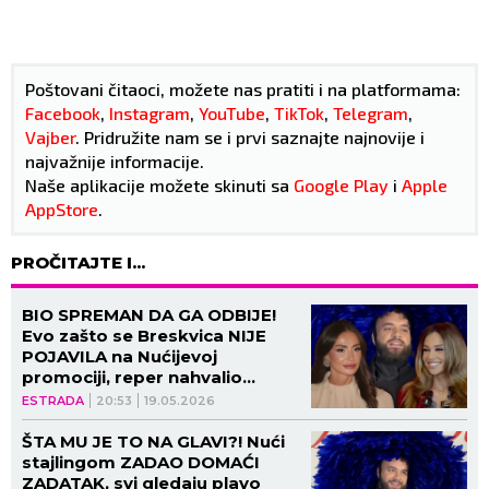
Poštovani čitaoci, možete nas pratiti i na platformama:
Facebook
,
Instagram
,
YouTube
,
TikTok
,
Telegram
,
Vajber
. Pridružite nam se i prvi saznajte najnovije i
najvažnije informacije.
Naše aplikacije možete skinuti sa
Google Play
i
Apple
AppStore
.
PROČITAJTE I...
BIO SPREMAN DA GA ODBIJE!
Evo zašto se Breskvica NIJE
POJAVILA na Nućijevoj
promociji, reper nahvalio
Eminu Jahović! (VIDEO,
ESTRADA
20:53
19.05.2026
GALERIJA)
ŠTA MU JE TO NA GLAVI?! Nući
stajlingom ZADAO DOMAĆI
ZADATAK, svi gledaju plavo