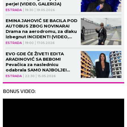
perje! (VIDEO, GALERIJA)
ESTRADA
19:30
19.05.2026
EMINA JAHOVIĆ SE BACILA POD
AUTOBUS ZBOG NOVINARA!
Drama na aerodromu, za dlaku
izbegnut INCIDENT! (VIDEO,
FOTO)
ESTRADA
19:00
17.05.2026
EVO GDE ĆE ŽIVETI EDITA
ARADINOVIĆ SA BEBOM!
Pevačica za naslednicu
odabrala SAMO NAJBOLJE!
(GALERIJA)
ESTRADA
22:30
15.05.2026
BONUS VIDEO: