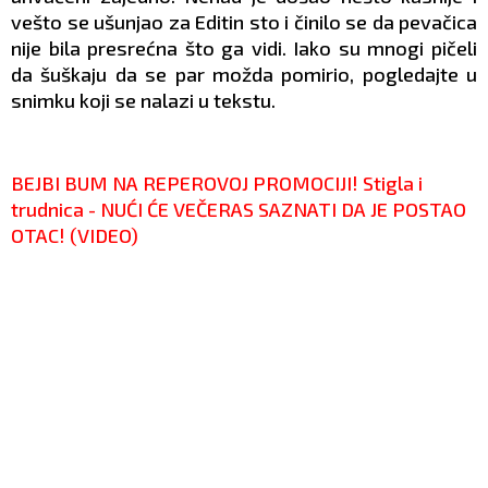
vešto se ušunjao za Editin sto i činilo se da pevačica
nije bila presrećna što ga vidi. Iako su mnogi pičeli
da šuškaju da se par možda pomirio, pogledajte u
snimku koji se nalazi u tekstu.
BEJBI BUM NA REPEROVOJ PROMOCIJI! Stigla i
trudnica - NUĆI ĆE VEČERAS SAZNATI DA JE POSTAO
OTAC! (VIDEO)