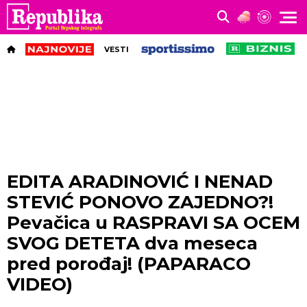
VESTI
EDITA ARADINOVIĆ I NENAD
STEVIĆ PONOVO ZAJEDNO?!
Pevačica u RASPRAVI SA OCEM
SVOG DETETA dva meseca
pred porođaj! (PAPARACO
VIDEO)