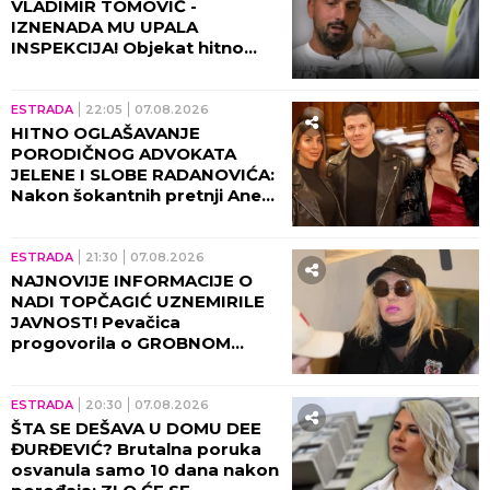
VLADIMIR TOMOVIĆ -
IZNENADA MU UPALA
INSPEKCIJA! Objekat hitno
zatvoren, on se odmah
oglasio!
ESTRADA
22:05
07.08.2026
HITNO OGLAŠAVANJE
PORODIČNOG ADVOKATA
JELENE I SLOBE RADANOVIĆA:
Nakon šokantnih pretnji Ane
Nikolić situacija dobija pravni
epilog!
ESTRADA
21:30
07.08.2026
NAJNOVIJE INFORMACIJE O
NADI TOPČAGIĆ UZNEMIRILE
JAVNOST! Pevačica
progovorila o GROBNOM
MESTU: JAKO SE PLAŠIM...
ESTRADA
20:30
07.08.2026
ŠTA SE DEŠAVA U DOMU DEE
ĐURĐEVIĆ? Brutalna poruka
osvanula samo 10 dana nakon