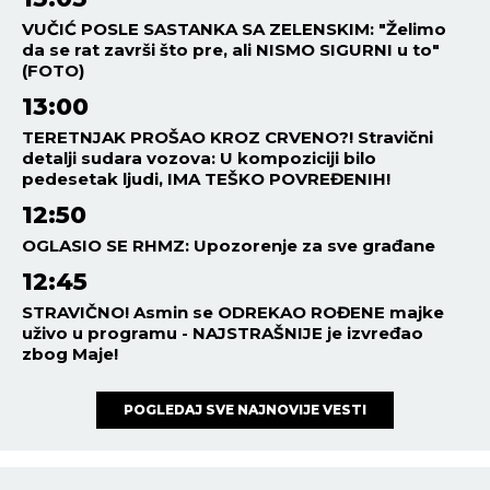
VUČIĆ POSLE SASTANKA SA ZELENSKIM: "Želimo
da se rat završi što pre, ali NISMO SIGURNI u to"
(FOTO)
13:00
TERETNJAK PROŠAO KROZ CRVENO?! Stravični
detalji sudara vozova: U kompoziciji bilo
pedesetak ljudi, IMA TEŠKO POVREĐENIH!
12:50
OGLASIO SE RHMZ: Upozorenje za sve građane
12:45
STRAVIČNO! Asmin se ODREKAO ROĐENE majke
uživo u programu - NAJSTRAŠNIJE je izvređao
zbog Maje!
POGLEDAJ SVE NAJNOVIJE VESTI