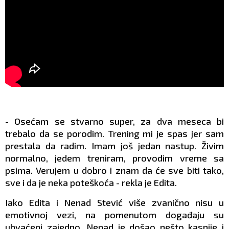
- Osećam se stvarno super, za dva meseca bi
trebalo da se porodim. Trening mi je spas jer sam
prestala da radim. Imam još jedan nastup. Živim
normalno, jedem treniram, provodim vreme sa
psima. Verujem u dobro i znam da će sve biti tako,
sve i da je neka poteškoća - rekla je Edita.
Iako Edita i Nenad Stević više zvanično nisu u
emotivnoj vezi, na pomenutom događaju su
uhvaćeni zajedno. Nenad je došao nešto kasnije i