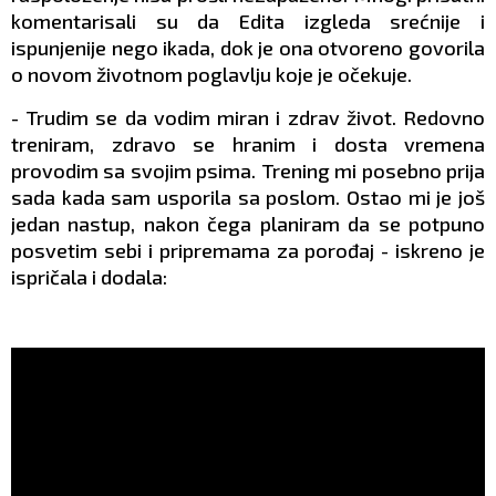
komentarisali su da Edita izgleda srećnije i
ispunjenije nego ikada, dok je ona otvoreno govorila
o novom životnom poglavlju koje je očekuje.
- Trudim se da vodim miran i zdrav život. Redovno
treniram, zdravo se hranim i dosta vremena
provodim sa svojim psima. Trening mi posebno prija
sada kada sam usporila sa poslom. Ostao mi je još
jedan nastup, nakon čega planiram da se potpuno
posvetim sebi i pripremama za porođaj - iskreno je
ispričala i dodala: