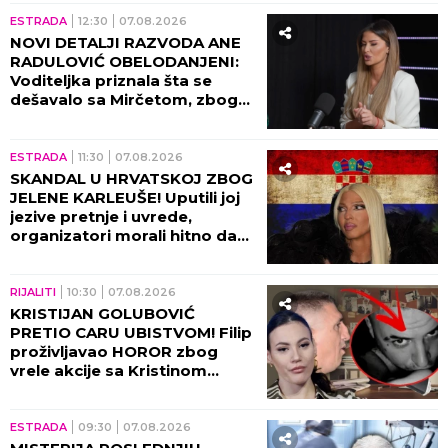
(VIDEO)
ESTRADA
12:30
07.08.2026
NOVI DETALJI RAZVODA ANE
RADULOVIĆ OBELODANJENI:
Voditeljka priznala šta se
dešavalo sa Mirčetom, zbog
OVOGA je sve puklo!
ESTRADA
11:30
07.08.2026
SKANDAL U HRVATSKOJ ZBOG
JELENE KARLEUŠE! Uputili joj
jezive pretnje i uvrede,
organizatori morali hitno da
reaguju i prekinu haos!
RIJALITI
10:30
07.08.2026
KRISTIJAN GOLUBOVIĆ
PRETIO CARU UBISTVOM! Filip
proživljavao HOROR zbog
vrele akcije sa Kristinom
Spalević, objavljeni detalji lede
krv u žilama!
ESTRADA
09:30
07.08.2026