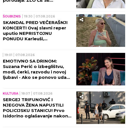
porođaja: ZLO ĆE SE
PRETVARATI...
ŠOUBIZNIS
19:30
07.08.2026
SKANDAL PRED VEČERAŠNJI
KONCERT! Ovaj slavni reper
uputio NEPRISTOJNU
PONUDU Karleuši,
organizatori ODBILI ZAHTEV
ZA OTKAZIVANJE!
19:01
07.08.2026
EMOTIVNO SA DRINOM:
Suzana Perić o izbeglištvu,
modi, ćerki, razvodu i novoj
ljubavi - Ako se ponovo udam,
promeniću prezime (VIDEO)
KULTURA
18:07
07.08.2026
SERGEJ TRIFUNOVIĆ I
NJEGOVA ŽENA NAPUSTILI
POLICIJSKU STANICU! Prvo
Isidorino oglašavanje nakon
SKANDALA U TRŽNOM
CENTRU! (VIDEO)