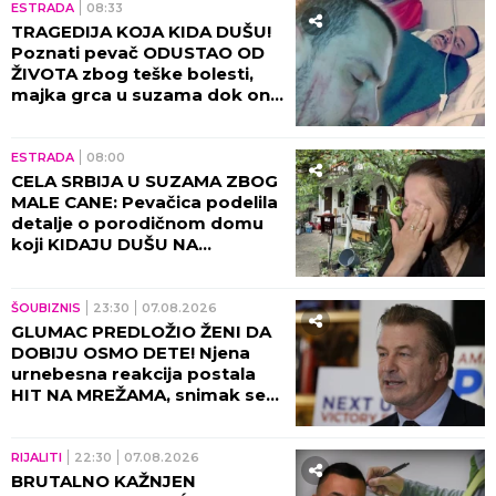
ESTRADA
08:33
TRAGEDIJA KOJA KIDA DUŠU!
Poznati pevač ODUSTAO OD
ŽIVOTA zbog teške bolesti,
majka grca u suzama dok on
SPREMA SEBI GROB!
ESTRADA
08:00
CELA SRBIJA U SUZAMA ZBOG
MALE CANE: Pevačica podelila
detalje o porodičnom domu
koji KIDAJU DUŠU NA
KOMADE!
ŠOUBIZNIS
23:30
07.08.2026
GLUMAC PREDLOŽIO ŽENI DA
DOBIJU OSMO DETE! Njena
urnebesna reakcija postala
HIT NA MREŽAMA, snimak se
deli neverovatnom brzinom!
(VIDEO)
RIJALITI
22:30
07.08.2026
BRUTALNO KAŽNJEN