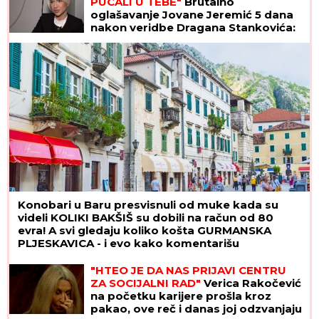
PUCALI U TEBE"
Brutalno
oglašavanje Jovane Jeremić 5 dana
nakon veridbe Dragana Stankovića:
"Znali su šta rade"
Konobari u Baru presvisnuli od muke kada su
videli KOLIKI BAKŠIŠ su dobili na račun od 80
evra! A svi gledaju koliko košta GURMANSKA
PLJESKAVICA - i evo kako komentarišu
NAPOJNICU
"HTEO JE DA NAS PRIJAVI CENTRU
ZA SOCIJALNI RAD"
Verica Rakočević
na početku karijere prošla kroz
pakao, ove reč i danas joj odzvanjaju