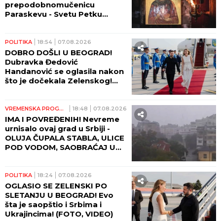
prepodobnomučenicu
Paraskevu - Svetu Petku
Rimljanku
POLITIKA
18:54
07.08.2026
DOBRO DOŠLI U BEOGRAD!
Dubravka Đedović
Handanović se oglasila nakon
što je dočekala Zelenskog!
(FOTO, VIDEO)
VREMENSKA PROGNOZA
18:48
07.08.2026
IMA I POVREĐENIH! Nevreme
urnisalo ovaj grad u Srbiji -
OLUJA ČUPALA STABLA, ULICE
POD VODOM, SAOBRAĆAJ U
KOLAPSU!
POLITIKA
18:24
07.08.2026
OGLASIO SE ZELENSKI PO
SLETANJU U BEOGRAD! Evo
šta je saopštio i Srbima i
Ukrajincima! (FOTO, VIDEO)