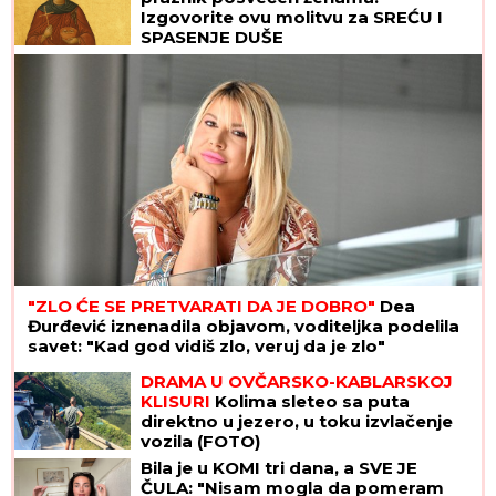
Izgovorite ovu molitvu za SREĆU I
SPASENJE DUŠE
"ZLO ĆE SE PRETVARATI DA JE DOBRO"
Dea
Đurđević iznenadila objavom, voditeljka podelila
savet: "Kad god vidiš zlo, veruj da je zlo"
DRAMA U OVČARSKO-KABLARSKOJ
KLISURI
Kolima sleteo sa puta
direktno u jezero, u toku izvlačenje
vozila (FOTO)
Bila je u KOMI tri dana, a SVE JE
ČULA: "Nisam mogla da pomeram