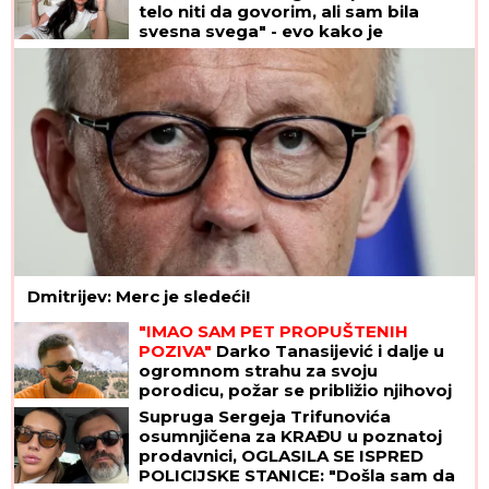
telo niti da govorim, ali sam bila
svesna svega" - evo kako je
dokazala svetu da je TERAPIJA NIJE
USPAVALA
Dmitrijev: Merc je sledeći!
"IMAO SAM PET PROPUŠTENIH
POZIVA"
Darko Tanasijević i dalje u
ogromnom strahu za svoju
porodicu, požar se približio njihovoj
kući: "Prva reč koju sam čuo -
Supruga Sergeja Trifunovića
IZGOREĆEMO"
osumnjičena za KRAĐU u poznatoj
prodavnici, OGLASILA SE ISPRED
POLICIJSKE STANICE: "Došla sam da