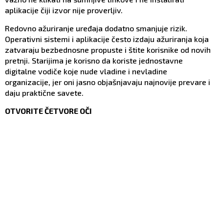
aplikacije čiji izvor nije proverljiv.
Redovno ažuriranje uređaja dodatno smanjuje rizik.
Operativni sistemi i aplikacije često izdaju ažuriranja koja
zatvaraju bezbednosne propuste i štite korisnike od novih
pretnji. Starijima je korisno da koriste jednostavne
digitalne vodiče koje nude vladine i nevladine
organizacije, jer oni jasno objašnjavaju najnovije prevare i
daju praktične savete.
OTVORITE ČETVORE OČI