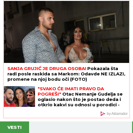
uzmem to"
SANJA GRUJIĆ JE DRUGA OSOBA!
Pokazala šta
radi posle raskida sa Markom: Odavde NE IZLAZI,
promene na njoj bodu oči (FOTO)
"SVAKO ĆE IMATI PRAVO DA
POGREŠI"
Otac Nemanje Gudelja se
oglasio nakon što je postao deda i
otkrio kakvi su odnosi u porodici -
sad je sve jasno
by Aklamator
VESTI