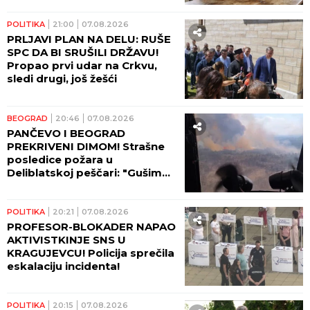
POLITIKA
21:00
07.08.2026
PRLJAVI PLAN NA DELU: RUŠE
SPC DA BI SRUŠILI DRŽAVU!
Propao prvi udar na Crkvu,
sledi drugi, još žešći
BEOGRAD
20:46
07.08.2026
PANČEVO I BEOGRAD
PREKRIVENI DIMOM! Strašne
posledice požara u
Deliblatskoj peščari: "Gušimo
se!"
POLITIKA
20:21
07.08.2026
PROFESOR-BLOKADER NAPAO
AKTIVISTKINJE SNS U
KRAGUJEVCU! Policija sprečila
eskalaciju incidenta!
POLITIKA
20:15
07.08.2026