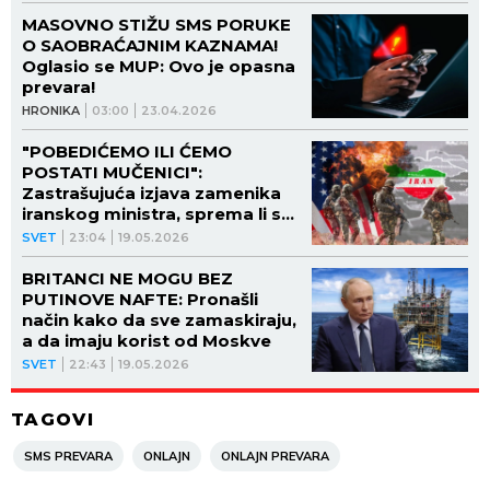
MASOVNO STIŽU SMS PORUKE
O SAOBRAĆAJNIM KAZNAMA!
Oglasio se MUP: Ovo je opasna
prevara!
HRONIKA
03:00
23.04.2026
"POBEDIĆEMO ILI ĆEMO
POSTATI MUČENICI":
Zastrašujuća izjava zamenika
iranskog ministra, sprema li se
NOVO KRVOPROLIĆE?
SVET
23:04
19.05.2026
BRITANCI NE MOGU BEZ
PUTINOVE NAFTE: Pronašli
način kako da sve zamaskiraju,
a da imaju korist od Moskve
SVET
22:43
19.05.2026
TAGOVI
SMS PREVARA
ONLAJN
ONLAJN PREVARA