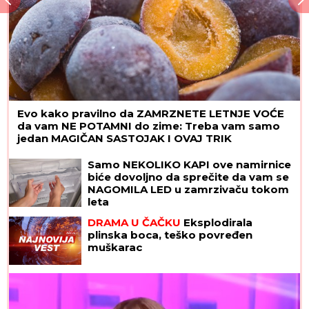
Evo kako pravilno da ZAMRZNETE LETNJE VOĆE
da vam NE POTAMNI do zime: Treba vam samo
jedan MAGIČAN SASTOJAK I OVAJ TRIK
Samo NEKOLIKO KAPI ove namirnice
biće dovoljno da sprečite da vam se
NAGOMILA LED u zamrzivaču tokom
leta
DRAMA U ČAČKU
Eksplodirala
plinska boca, teško povređen
muškarac