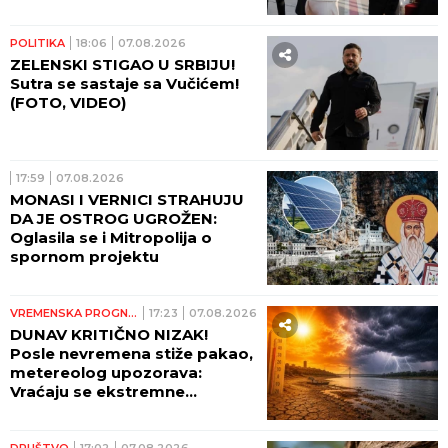
POLITIKA
18:06
07.08.2026
ZELENSKI STIGAO U SRBIJU!
Sutra se sastaje sa Vučićem!
(FOTO, VIDEO)
17:59
07.08.2026
MONASI I VERNICI STRAHUJU
DA JE OSTROG UGROŽEN:
Oglasila se i Mitropolija o
spornom projektu
VREMENSKA PROGNOZA
17:23
07.08.2026
DUNAV KRITIČNO NIZAK!
Posle nevremena stiže pakao,
metereolog upozorava:
Vraćaju se ekstremne
temperature, raste opasnost
od požara
DRUŠTVO
17:02
07.08.2026