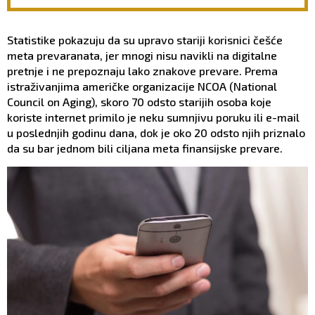
NEPOŠTOVANJE PREMA
projektu
DUŠI POKOJNIKA: Crkva ima
jasan odgovor na ovu
Statistike pokazuju da su upravo stariji korisnici češće
dilemu
meta prevaranata, jer mnogi nisu navikli na digitalne
pretnje i ne prepoznaju lako znakove prevare. Prema
istraživanjima američke organizacije NCOA (National
Council on Aging), skoro 70 odsto starijih osoba koje
koriste internet primilo je neku sumnjivu poruku ili e-mail
u poslednjih godinu dana, dok je oko 20 odsto njih priznalo
da su bar jednom bili ciljana meta finansijske prevare.