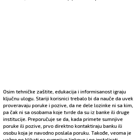
Osim tehničke zaštite, edukacija i informisanost igraju
ključnu ulogu. Stariji korisnici trebalo bi da nauče da uvek
proveravaju poruke i pozive, da ne dele lozinke ni sa kim,
pa čak ni sa osobama koje tvrde da su iz banke ili druge
institucije. Preporučuje se da, kada primete sumnjive
poruke ili pozive, prvo direktno kontaktiraju banku ili
osobu koja je navodno poslala poruku. Takođe, veoma je
važno ne klikati na sumnjive linkove i ne instalirati