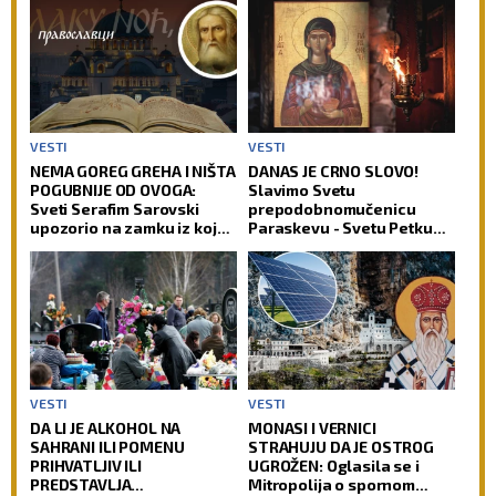
VESTI
VESTI
NEMA GOREG GREHA I NIŠTA
DANAS JE CRNO SLOVO!
POGUBNIJE OD OVOGA:
Slavimo Svetu
Sveti Serafim Sarovski
prepodobnomučenicu
upozorio na zamku iz koje
Paraskevu - Svetu Petku
čovek teško pronalazi izlaz
Rimljanku
VESTI
VESTI
DA LI JE ALKOHOL NA
MONASI I VERNICI
SAHRANI ILI POMENU
STRAHUJU DA JE OSTROG
PRIHVATLJIV ILI
UGROŽEN: Oglasila se i
PREDSTAVLJA
Mitropolija o spornom