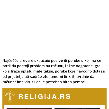
Najčešće prevare uključuju pozive ili poruke u kojima se
tvrdi da postoji problem na računu, lažne nagradne igre
koje traže uplatu male takse, poruke koje navodno dolaze
od prijatelja ali sadrže zlonamerni link, ili tvrdnje da
računar ima virus i da je potrebna hitna pomoć.