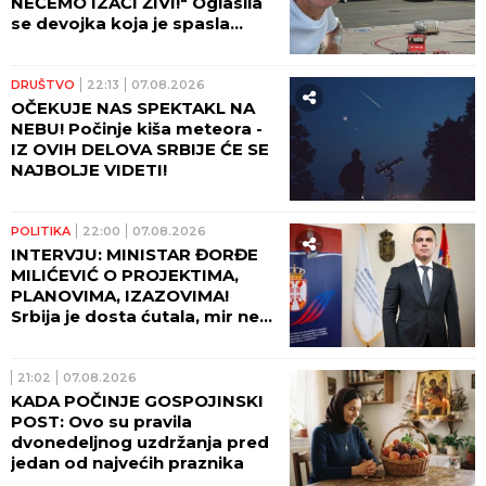
NEĆEMO IZAĆI ŽIVI!" Oglasila
se devojka koja je spasla
Ljubišu na letu Rajanera:
"Odjednom se čuo PRASAK!"
DRUŠTVO
22:13
07.08.2026
OČEKUJE NAS SPEKTAKL NA
NEBU! Počinje kiša meteora -
IZ OVIH DELOVA SRBIJE ĆE SE
NAJBOLJE VIDETI!
POLITIKA
22:00
07.08.2026
INTERVJU: MINISTAR ĐORĐE
MILIĆEVIĆ O PROJEKTIMA,
PLANOVIMA, IZAZOVIMA!
Srbija je dosta ćutala, mir ne
može da počiva na zaboravu!
21:02
07.08.2026
KADA POČINJE GOSPOJINSKI
POST: Ovo su pravila
dvonedeljnog uzdržanja pred
jedan od najvećih praznika