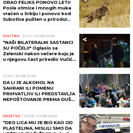
ORAO FELIKS PONOVO LETI!
Posle otmice i mnogih muka
vraćen u Srbiju i ponovo kod
Subotice pušten u prirodu!
(FOTO)
POLITIKA
23:21
07.08.2026
"NAŠI BILATERALNI SASTANCI
SU POČELI!" Oglasio se
Zelenski nakon večere koju je
u njegovu čast priredio Vučić!
(FOTO)
23:11
07.08.2026
DA LI JE ALKOHOL NA
SAHRANI ILI POMENU
PRIHVATLJIV ILI PREDSTAVLJA
NEPOŠTOVANJE PREMA DUŠI
POKOJNIKA: Crkva ima jasan
odgovor na ovu dilemu
DRUŠTVO
23:09
07.08.2026
"DEO LICA MU JE BIO KAO OD
PLASTELINA, MISLILI SMO DA