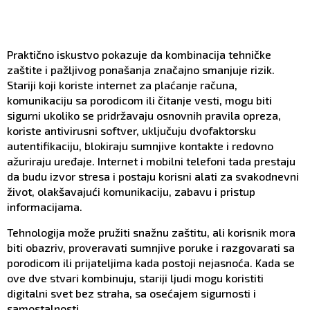
Praktično iskustvo pokazuje da kombinacija tehničke
zaštite i pažljivog ponašanja značajno smanjuje rizik.
Stariji koji koriste internet za plaćanje računa,
komunikaciju sa porodicom ili čitanje vesti, mogu biti
sigurni ukoliko se pridržavaju osnovnih pravila opreza,
koriste antivirusni softver, uključuju dvofaktorsku
autentifikaciju, blokiraju sumnjive kontakte i redovno
ažuriraju uređaje. Internet i mobilni telefoni tada prestaju
da budu izvor stresa i postaju korisni alati za svakodnevni
život, olakšavajući komunikaciju, zabavu i pristup
informacijama.
Tehnologija može pružiti snažnu zaštitu, ali korisnik mora
biti obazriv, proveravati sumnjive poruke i razgovarati sa
porodicom ili prijateljima kada postoji nejasnoća. Kada se
ove dve stvari kombinuju, stariji ljudi mogu koristiti
digitalni svet bez straha, sa osećajem sigurnosti i
samostalnosti.