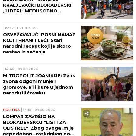
KRALJEVAČKI BLOKADERSKI
„LIDERI“ MEĐUSOBNO
NAMEŠTAJU
15:27
07.08.2026
OSVEŽAVAJUĆI POSNI NAMAZ
KOJI I HRANI I LEČI: Stari
narodni recept koji je skoro
nestao iz sećanja
14:46
07.08.2026
MITROPOLIT JOANIKIJE: Zvuk
zvona odgoni munje i
gromove, ali i bure u jednom
narodu ili čoveku
POLITIKA
14:18
07.08.2026
LOMPAR ZAVRŠIO NA
BLOKADERSKOJ "LISTI ZA
ODSTREL"! Zbog ovoga im je
nepodoban - raskrinkan do