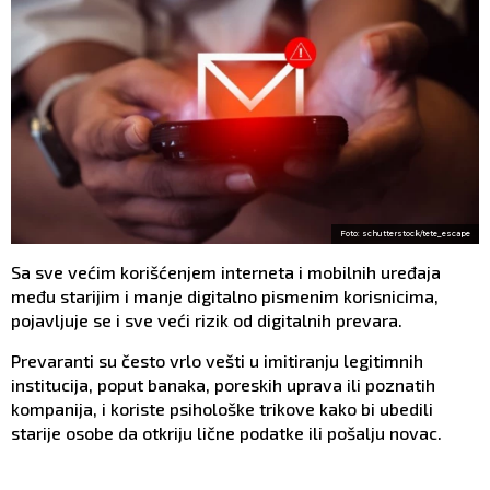
Foto: schutterstock/tete_escape
Sa sve većim korišćenjem interneta i mobilnih uređaja
među starijim i manje digitalno pismenim korisnicima,
pojavljuje se i sve veći rizik od digitalnih prevara.
Prevaranti su često vrlo vešti u imitiranju legitimnih
institucija, poput banaka, poreskih uprava ili poznatih
kompanija, i koriste psihološke trikove kako bi ubedili
starije osobe da otkriju lične podatke ili pošalju novac.