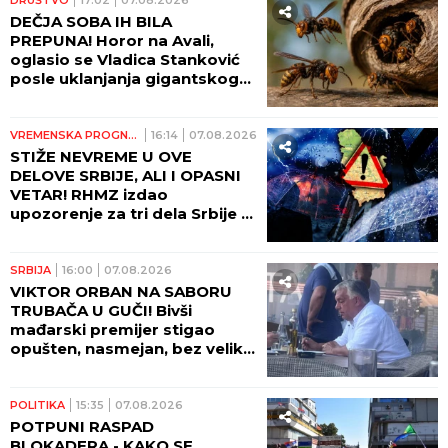
DEČJA SOBA IH BILA
PREPUNA! Horor na Avali,
oglasio se Vladica Stanković
posle uklanjanja gigantskog
gnezda stršljenova: "DA
VIDITE OVO LUDILO"! (VIDEO)
VREMENSKA PROGNOZA
16:14
07.08.2026
STIŽE NEVREME U OVE
DELOVE SRBIJE, ALI I OPASNI
VETAR! RHMZ izdao
upozorenje za tri dela Srbije -
NE IZLAZITE NAPOLJE!
SRBIJA
16:00
07.08.2026
VIKTOR ORBAN NA SABORU
TRUBAČA U GUČI! Bivši
mađarski premijer stigao
opušten, nasmejan, bez velike
pompe i naručio SVADBARSKI
KUPUS, ĆEVAPE I PIVO! (FOTO)
POLITIKA
15:35
07.08.2026
POTPUNI RASPAD
BLOKADERA - KAKO SE