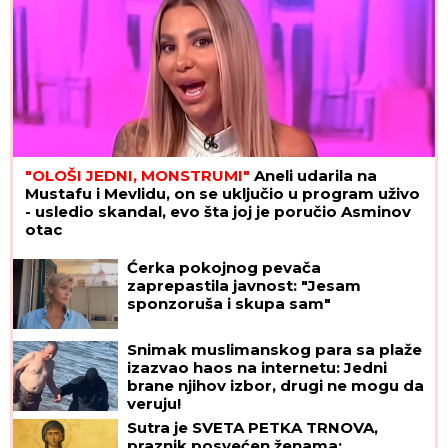
"OLOŠI JEDNI, MONSTRUMI"
Aneli udarila na
Mustafu i Mevlidu, on se uključio u program uživo
- usledio skandal, evo šta joj je poručio Asminov
otac
Ćerka pokojnog pevača
zaprepastila javnost: "Jesam
sponzoruša i skupa sam"
Snimak muslimanskog para sa plaže
izazvao haos na internetu: Jedni
brane njihov izbor, drugi ne mogu da
veruju!
Sutra je SVETA PETKA TRNOVA,
praznik posvećen ženama: