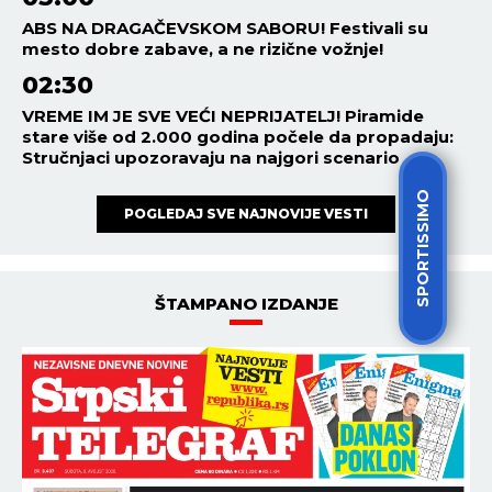
ABS NA DRAGAČEVSKOM SABORU! Festivali su
mesto dobre zabave, a ne rizične vožnje!
02:30
VREME IM JE SVE VEĆI NEPRIJATELJ! Piramide
stare više od 2.000 godina počele da propadaju:
Stručnjaci upozoravaju na najgori scenario
SPORTISSIMO
POGLEDAJ SVE NAJNOVIJE VESTI
ŠTAMPANO IZDANJE