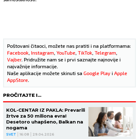
Poštovani čitaoci, možete nas pratiti i na platformama:
Facebook
,
Instagram
,
YouTube
,
TikTok
,
Telegram
,
Vajber
. Pridružite nam se i prvi saznajte najnovije i
najvažnije informacije.
Naše aplikacije možete skinuti sa
Google Play
i
Apple
AppStore
.
PROČITAJTE I...
KOL-CENTAR IZ PAKLA: Prevarili
žrtve za 50 miliona evra!
Desetoro uhapšeno, Balkan na
nogama
SVET
16:08
29.04.2026