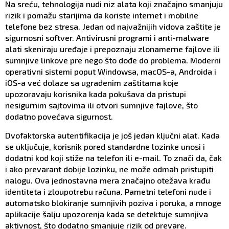
Na sreću, tehnologija nudi niz alata koji značajno smanjuju
rizik i pomažu starijima da koriste internet i mobilne
telefone bez stresa. Jedan od najvažnijih vidova zaštite je
sigurnosni softver. Antivirusni programi i anti-malware
alati skeniraju uređaje i prepoznaju zlonamerne fajlove ili
sumnjive linkove pre nego što dođe do problema. Moderni
operativni sistemi poput Windowsa, macOS-a, Androida i
iOS-a već dolaze sa ugrađenim zaštitama koje
upozoravaju korisnika kada pokušava da pristupi
nesigurnim sajtovima ili otvori sumnjive fajlove, što
dodatno povećava sigurnost.
Dvofaktorska autentifikacija je još jedan ključni alat. Kada
se uključuje, korisnik pored standardne lozinke unosi i
dodatni kod koji stiže na telefon ili e-mail. To znači da, čak
i ako prevarant dobije lozinku, ne može odmah pristupiti
nalogu. Ova jednostavna mera značajno otežava krađu
identiteta i zloupotrebu računa. Pametni telefoni nude i
automatsko blokiranje sumnjivih poziva i poruka, a mnoge
aplikacije šalju upozorenja kada se detektuje sumnjiva
aktivnost, što dodatno smanjuje rizik od prevare.