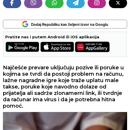
Dodaj Republiku kao željeni izvor na Googlu
Pratite nas i putem Android ili iOS aplikacija
Najčešće prevare uključuju pozive ili poruke u
kojima se tvrdi da postoji problem na računu,
lažne nagradne igre koje traže uplatu male
takse, poruke koje navodno dolaze od
prijatelja ali sadrže zlonamerni link, ili tvrdnje
da računar ima virus i da je potrebna hitna
pomoć.