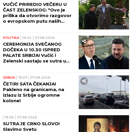
VUČIĆ PRIREDIO VEČERU U
ČAST ZELENSKOG: "Ovo je
prilika da otvorimo razgovor
o evropskom putu naših
zemalja!" (FOTO)
POLITIKA
19:42
07.08.2026
CEREMONIJA SVEČANOG
DOČEKA U 10.30 ISPRED
PALATE SRBIJA! Vučić i
Zelenski sastaju se sutra u
10.45! (FOTO, VIDEO)
SRBIJA
19:07
07.08.2026
ČETIRI SATA ČEKANJA!
Pakleno na granicama, na
izlazu iz Srbije ogromne
kolone!
19:06
07.08.2026
SUTRA JE CRNO SLOVO!
Slavimo Svetu