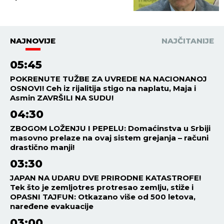
kraja! (FOTO)
NAJNOVIJE
NAJČITANIJE
05:45
POKRENUTE TUŽBE ZA UVREDE NA NACIONANOJ
OSNOVI! Ceh iz rijalitija stigo na naplatu, Maja i
Asmin ZAVRŠILI NA SUDU!
04:30
ZBOGOM LOŽENJU I PEPELU: Domaćinstva u Srbiji
masovno prelaze na ovaj sistem grejanja – računi
drastično manji!
03:30
JAPAN NA UDARU DVE PRIRODNE KATASTROFE!
Tek što je zemljotres protresao zemlju, stiže i
OPASNI TAJFUN: Otkazano više od 500 letova,
naređene evakuacije
03:00