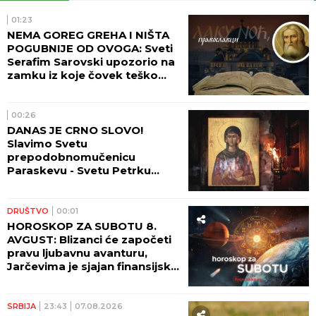
01:23
NEMA GOREG GREHA I NIŠTA
POGUBNIJE OD OVOGA: Sveti
Serafim Sarovski upozorio na
zamku iz koje čovek teško
pronalazi izlaz
00:26
DANAS JE CRNO SLOVO!
Slavimo Svetu
prepodobnomučenicu
Paraskevu - Svetu Petrku
Rimljanku
DRUŠTVO
00:01
HOROSKOP ZA SUBOTU 8.
AVGUST: Blizanci će započeti
pravu ljubavnu avanturu,
Jarčevima je sjajan finansijski
period!
SRBIJA
23:43
07.08.2026