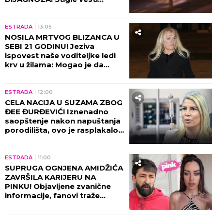
direktno od lekara!
ESTRADA
13:05
NOSILA MRTVOG BLIZANCA U
SEBI 21 GODINU! Jeziva
ispovest naše voditeljke ledi
krv u žilama: Mogao je da
eksplodira u meni!
ESTRADA
12:00
CELA NACIJA U SUZAMA ZBOG
ĐEE ĐURĐEVIĆ! Iznenadno
saopštenje nakon napuštanja
porodilišta, ovo je rasplakalo
sve!
ESTRADA
11:00
SUPRUGA OGNJENA AMIDŽIĆA
ZAVRŠILA KARIJERU NA
PINKU! Objavljene zvanične
informacije, fanovi traže
objašnjenje!