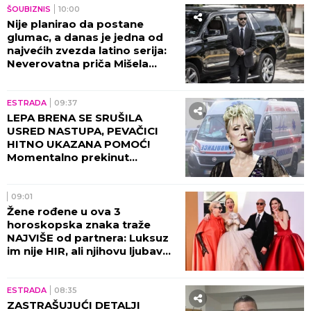
ŠOUBIZNIS
10:00
Nije planirao da postane
glumac, a danas je jedna od
najvećih zvezda latino serija:
Neverovatna priča Mišela
Brauna!
ESTRADA
09:37
LEPA BRENA SE SRUŠILA
USRED NASTUPA, PEVAČICI
HITNO UKAZANA POMOĆ!
Momentalno prekinut
program, snimak završio na
internetu!
09:01
Žene rođene u ova 3
horoskopska znaka traže
NAJVIŠE od partnera: Luksuz
im nije HIR, ali njihovu ljubav
ne može svako da priušti
ESTRADA
08:35
ZASTRAŠUJUĆI DETALJI