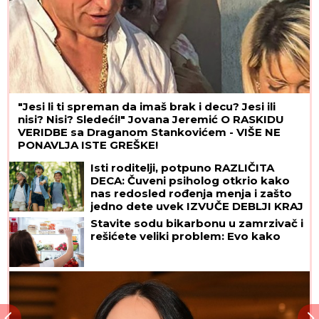
"Jesi li ti spreman da imaš brak i decu? Jesi ili
nisi? Nisi? Sledeći!" Jovana Jeremić O RASKIDU
VERIDBE sa Draganom Stankovićem - VIŠE NE
PONAVLJA ISTE GREŠKE!
Isti roditelji, potpuno RAZLIČITA
DECA: Čuveni psiholog otkrio kako
nas redosled rođenja menja i zašto
jedno dete uvek IZVUČE DEBLJI KRAJ
Stavite sodu bikarbonu u zamrzivač i
rešićete veliki problem: Evo kako