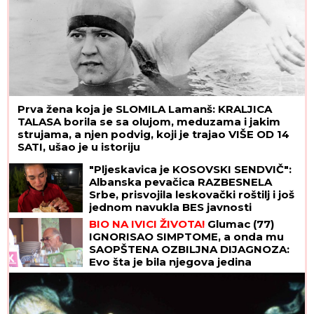
Prva žena koja je SLOMILA Lamanš: KRALJICA
TALASA borila se sa olujom, meduzama i jakim
strujama, a njen podvig, koji je trajao VIŠE OD 14
SATI, ušao je u istoriju
"Pljeskavica je KOSOVSKI SENDVIČ":
Albanska pevačica RAZBESNELA
Srbe, prisvojila leskovački roštilj i još
jednom navukla BES javnosti
BIO NA IVICI ŽIVOTA!
Glumac (77)
IGNORISAO SIMPTOME, a onda mu
SAOPŠTENA OZBILJNA DIJAGNOZA:
Evo šta je bila njegova jedina
prednost!