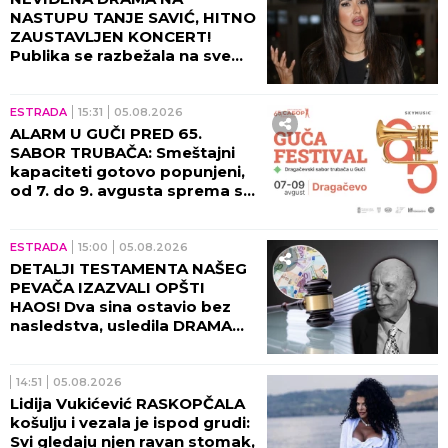
NASTUPU TANJE SAVIĆ, HITNO
ZAUSTAVLJEN KONCERT!
Publika se razbežala na sve
strane, pevačica ih molila da
se zaustave!
ESTRADA
15:31
05.08.2026
ALARM U GUČI PRED 65.
SABOR TRUBAČA: Smeštajni
kapaciteti gotovo popunjeni,
od 7. do 9. avgusta sprema se
spektakl kakav se ne pamti!
ESTRADA
15:00
05.08.2026
DETALJI TESTAMENTA NAŠEG
PEVAČA IZAZVALI OPŠTI
HAOS! Dva sina ostavio bez
nasledstva, usledila DRAMA
tada!
14:51
05.08.2026
Lidija Vukićević RASKOPČALA
košulju i vezala je ispod grudi:
Svi gledaju njen ravan stomak,