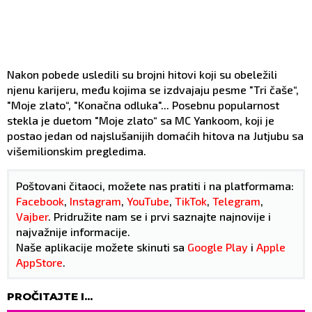
Nakon pobede usledili su brojni hitovi koji su obeležili
njenu karijeru, među kojima se izdvajaju pesme "Tri čaše“,
"Moje zlato“, "Konačna odluka"... Posebnu popularnost
stekla je duetom "Moje zlato“ sa MC Yankoom, koji je
postao jedan od najslušanijih domaćih hitova na Jutjubu sa
višemilionskim pregledima.
Poštovani čitaoci, možete nas pratiti i na platformama:
Facebook
,
Instagram
,
YouTube
,
TikTok
,
Telegram
,
Vajber
. Pridružite nam se i prvi saznajte najnovije i
najvažnije informacije.
Naše aplikacije možete skinuti sa
Google Play
i
Apple
AppStore
.
PROČITAJTE I...