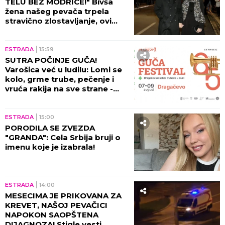
TELU BEZ MODRICE!" Bivša
žena našeg pevača trpela
stravično zlostavljanje, ovi
detalji ježe do kostiju!
ESTRADA
15:59
SUTRA POČINJE GUČA!
Varošica već u ludilu: Lomi se
kolo, grme trube, pečenje i
vruća rakija na sve strane -
sve je spremno za 65. Sabor!
ESTRADA
15:00
PORODILA SE ZVEZDA
"GRANDA": Cela Srbija bruji o
imenu koje je izabrala!
ESTRADA
14:00
MESECIMA JE PRIKOVANA ZA
KREVET, NAŠOJ PEVAČICI
NAPOKON SAOPŠTENA
DIJAGNOZA! Stigle vesti