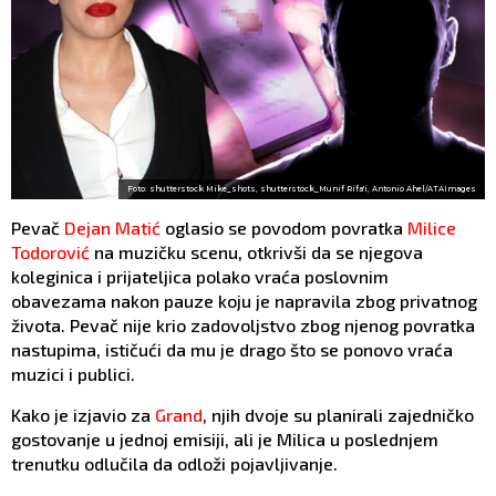
Foto: shutterstock Mike_shots, shutterstock_Munif Rifa'i, Antonio Ahel/ATAImages
Pevač
Dejan Matić
oglasio se povodom povratka
Milice
Todorović
na muzičku scenu, otkrivši da se njegova
koleginica i prijateljica polako vraća poslovnim
obavezama nakon pauze koju je napravila zbog privatnog
života. Pevač nije krio zadovoljstvo zbog njenog povratka
nastupima, ističući da mu je drago što se ponovo vraća
muzici i publici.
Kako je izjavio za
Grand
, njih dvoje su planirali zajedničko
gostovanje u jednoj emisiji, ali je Milica u poslednjem
trenutku odlučila da odloži pojavljivanje.