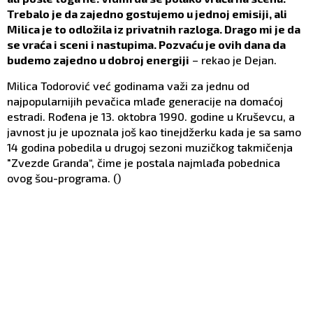
Trebalo je da zajedno gostujemo u jednoj emisiji, ali
Milica je to odložila iz privatnih razloga. Drago mi je da
se vraća i sceni i nastupima. Pozvaću je ovih dana da
budemo zajedno u dobroj energiji
– rekao je Dejan.
Milica Todorović već godinama važi za jednu od
najpopularnijih pevačica mlađe generacije na domaćoj
estradi. Rođena je 13. oktobra 1990. godine u Kruševcu, a
javnost ju je upoznala još kao tinejdžerku kada je sa samo
14 godina pobedila u drugoj sezoni muzičkog takmičenja
"Zvezde Granda“, čime je postala najmlađa pobednica
ovog šou-programa. ()