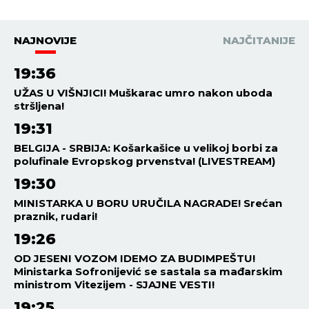
NAJNOVIJE
NAJČITANIJE
19:36
UŽAS U VIŠNJICI! Muškarac umro nakon uboda
stršljena!
19:31
BELGIJA - SRBIJA: Košarkašice u velikoj borbi za
polufinale Evropskog prvenstva! (LIVESTREAM)
19:30
MINISTARKA U BORU URUČILA NAGRADE! Srećan
praznik, rudari!
19:26
OD JESENI VOZOM IDEMO ZA BUDIMPEŠTU!
Ministarka Sofronijević se sastala sa mađarskim
ministrom Vitezijem - SJAJNE VESTI!
19:25