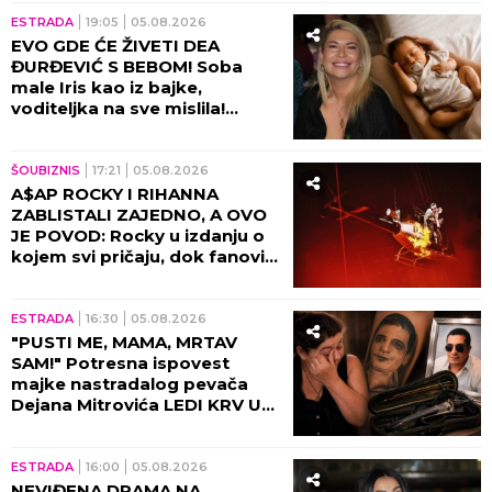
ESTRADA
19:05
05.08.2026
EVO GDE ĆE ŽIVETI DEA
ĐURĐEVIĆ S BEBOM! Soba
male Iris kao iz bajke,
voditeljka na sve mislila!
(VIDEO)
ŠOUBIZNIS
17:21
05.08.2026
A$AP ROCKY I RIHANNA
ZABLISTALI ZAJEDNO, A OVO
JE POVOD: Rocky u izdanju o
kojem svi pričaju, dok fanovi
sa nestrpljenjem iščekuju da
ih vide zajedno 8. oktobra u
Beogradskoj Areni!
ESTRADA
16:30
05.08.2026
"PUSTI ME, MAMA, MRTAV
SAM!" Potresna ispovest
majke nastradalog pevača
Dejana Mitrovića LEDI KRV U
ŽILAMA: Ubica mog sina i dalje
vozi, ide na more (VIDEO)
ESTRADA
16:00
05.08.2026
NEVIĐENA DRAMA NA