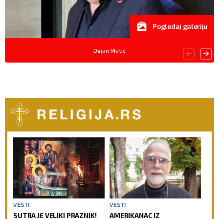
Pogledaj galeriju
Dejan Matić
VESTI
VESTI
SUTRA JE VELIKI PRAZNIK!
AMERIKANAC IZ