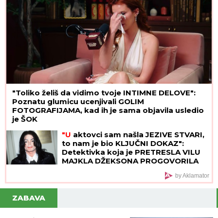
"Toliko želiš da vidimo tvoje INTIMNE DELOVE":
Poznatu glumicu ucenjivali GOLIM
FOTOGRAFIJAMA, kad ih je sama objavila usledio
je ŠOK
"U
aktovci sam našla JEZIVE STVARI,
to nam je bio KLJUČNI DOKAZ":
Detektivka koja je PRETRESLA VILU
MAJKLA DŽEKSONA PROGOVORILA
posle 23 godine - "U kupatilu su bila
by Aklamator
TAJNA VRATA"
ZABAVA