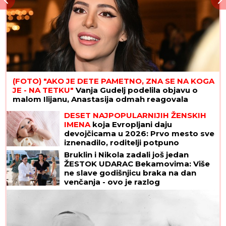
(FOTO) "AKO JE DETE PAMETNO, ZNA SE NA KOGA
JE - NA TETKU"
Vanja Gudelj podelila objavu o
malom Ilijanu, Anastasija odmah reagovala
DESET NAJPOPULARNIJIH ŽENSKIH
IMENA
koja Evropljani daju
devojčicama u 2026: Prvo mesto sve
iznenadilo, roditelji potpuno
promenili favorite
Bruklin i Nikola zadali još jedan
ŽESTOK UDARAC Bekamovima: Više
ne slave godišnjicu braka na dan
venčanja - ovo je razlog