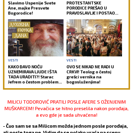
Slavimo Uspenije Svete
PROTESTANTSKE
Ane, majke Presvete
PORODICE PREŠAO U
Bogorodice!
PRAVOSLAVLJE I POSTAO
SVEŠTENIK: Jedan od
najuglednijih teologa
današnjice govori o svom
putu preobraćenja
VESTI
VESTI
KAKO ĐAVO NOĆU
OVO SE NIKAD NE RADI U
UZNEMIRAVA LJUDE I ŠTA
CRKVI! Teolog o čestoj
TADA URADITI?! Starac
grešci vernika na
Jefrem o čestom problemu
bogosluženjima!
vernika, koji im uteruje
strah u kosti
MILICU TODOROVIĆ PRATILI POSLE AFERE S OŽENJENIM
MUŠKARCEM! Pevačica se hitno preselila nakon porođaja,
a evo gde je sada uhvaćena!
- Čuo sam se sa Milicom možda jednom posle porođaja,
ali posle toga ne. Vidim da se polako vraća na scenu.