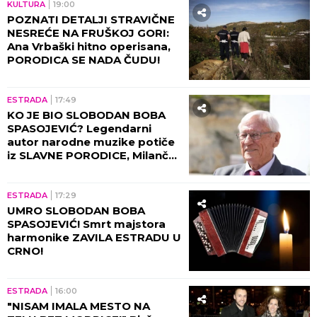
KULTURA
19:00
POZNATI DETALJI STRAVIČNE
NESREĆE NA FRUŠKOJ GORI:
Ana Vrbaški hitno operisana,
PORODICA SE NADA ČUDU!
ESTRADA
17:49
KO JE BIO SLOBODAN BOBA
SPASOJEVIĆ? Legendarni
autor narodne muzike potiče
iz SLAVNE PORODICE, Milanče
Radosavljević OVAKO O
NJEMU GOVORIO!
ESTRADA
17:29
UMRO SLOBODAN BOBA
SPASOJEVIĆ! Smrt majstora
harmonike ZAVILA ESTRADU U
CRNO!
ESTRADA
16:00
"NISAM IMALA MESTO NA