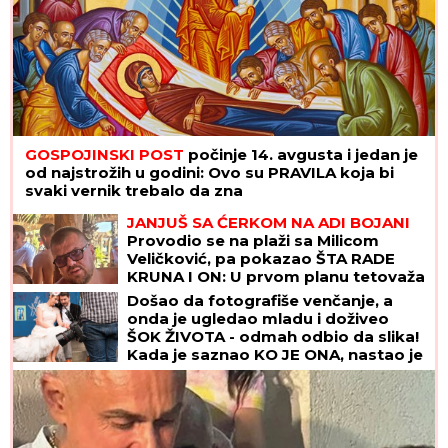
GOSPOJINSKI POST
počinje 14. avgusta i jedan je
od najstrožih u godini: Ovo su PRAVILA koja bi
svaki vernik trebalo da zna
JANJUŠ SA ĆERKOM NA ADI BOJANI
Provodio se na plaži sa Milicom
Veličković, pa pokazao ŠTA RADE
KRUNA I ON: U prvom planu tetovaža
koju je posvetio naslednici (FOTO)
Došao da fotografiše venčanje, a
onda je ugledao mladu i doživeo
ŠOK ŽIVOTA - odmah odbio da slika!
Kada je saznao KO JE ONA, nastao je
opšti HAOS