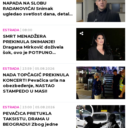
NAPADA NA SLOBU
RADANOVIĆA! Snimak
ugledao svetlost dana, detalji
lede krv u žilama!
ESTRADA
08:00
SMRT MENADŽERA
PREKINULA SNIMANJE!
Dragana Mirković doživela
šok, ovo je POTPUNO
SLOMILO tad!
ESTRADA
23:59
05.08.2026
NADA TOPČAGIĆ PREKINULA
KONCERT! Pevačica urla na
obezbeđenje, NASTAO
STAMPEDO U MASI!
ESTRADA
23:00
05.08.2026
PEVAČICA PRETUKLA
TAKSISTU, DRAMA U
BEOGRADU! Zbog jedne