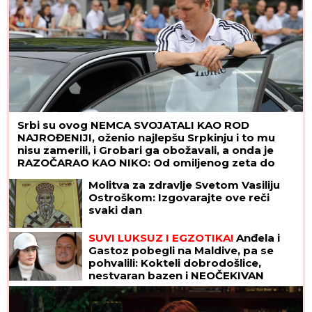
Srbi su ovog NEMCA SVOJATALI KAO ROD
NAJROĐENIJI, oženio najlepšu Srpkinju i to mu
nisu zamerili, i Grobari ga obožavali, a onda je
RAZOČARAO KAO NIKO: Od omiljenog zeta do
omraženog lika, za tili čas
Molitva za zdravlje Svetom Vasiliju
Ostroškom: Izgovarajte ove reči
svaki dan
SUVI LUKSUZ I EGZOTIKA!
Anđela i
Gastoz pobegli na Maldive, pa se
pohvalili: Kokteli dobrodošlice,
nestvaran bazen i NEOČEKIVAN
SUSRET na ulici (FOTO)