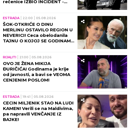
rečenice IZBIO INCIDENT -
tada joj puko film!
ESTRADA
22:00
05.08.2026
ŠOK-OTKRIĆE O DINU
MERLINU OSTAVILO REGION U
NEVERICI! Ceca obelodanila
TAJNU O KOJOJ SE GODINAMA
ĆUTI, jednom rečenicom
izazvala haos
RIJALITI
21:00
05.08.2026
OVO JE ŽENA MIKIJA
ĐURIČIĆA! Godinama je krije
od javnosti, a bavi se VEOMA
CENJENIM POSLOM!
ESTRADA
19:41
05.08.2026
CECIN MILJENIK STAO NA LUDI
KAMEN! Verili se na Maldivima,
pa napravili VENČANJE IZ
BAJKE!