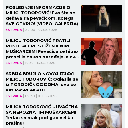
POSLEDNJE INFORMACIJE O
MILICI TODOROVIĆ! Evo šta se
dešava sa pevačicom, kolega
SVE OTKRIO! (VIDEO, GALERIJA)
ESTRADA
22:00
07.05.2026
MILICU TODOROVIĆ PRATILI
POSLE AFERE S OŽENJENIM
MUŠKARCEM! Pevačica se hitno
preselila nakon porođaja, a evo
gde je sada uhvaćena!
ESTRADA
10:30
14.05.2026
SRBIJA BRUJI O NOVOJ IZJAVI
MILICE TODOROVIĆ: Oglasila se
iz PORODIČNOG DOMA, ovo će
vas RASPLAKATI!
ESTRADA
09:30
10.05.2026
MILICA TODOROVIĆ UHVAĆENA
SA NEPOZNATIM MUŠKARCEM!
Jedan snimak podigao veliku
prašinu!