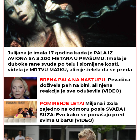
Julijana je imala 17 godina kada je PALA IZ
AVIONA SA 3.200 METARA U PRAŠUMU: Imala je
duboke rane svuda po telu i slomljene kosti,
videla je MRTVU MAJKU, ali nije želela da se preda
BRENA PALA NA NASTUPU:
Pevačica
doživela peh na bini, ali njena
reakcija je sve oduševila (VIDEO)
POMIRENJE LETA!
Miljana i Zola
zajedno na odmoru posle SVAĐA I
SUZA: Evo kako se ponašaju pred
svima u baru! (VIDEO)