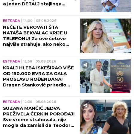
a jedan DETALJ stajlinga
osvaja na prvi pogled
(GALERIJA)
ESTRADA
14:00
05.08.2026
NEĆETE VEROVATI ŠTA
NATAŠA BEKVALAC KRIJE U
TELEFONU! Za ove četove
najviše strahuje, ako neko
dođe do njih - sledi
KATASTROFA!
ESTRADA
12:58
05.08.2026
KRALJ HLEBA ISKEŠIRAO VIŠE
OD 150.000 EVRA ZA GALA
PROSLAVU ROĐENDANA!
Dragan Stanković priredio
spektakl u Grockoj - harfa,
kristali i zlatni detalji u prvom
planu!
ESTRADA
12:30
05.08.2026
SUZANA MANČIĆ JEDVA
PREŽIVELA ĆERKIN POROĐAJ!
Sve vreme strahovala, nije
mogla da zamisli da Teodora
prolazi kroz ovo!