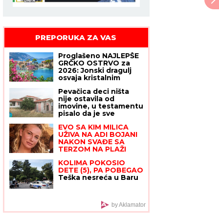
PREPORUKA ZA VAS
Proglašeno NAJLEPŠE
GRČKO OSTRVO za
2026: Jonski dragulj
osvaja kristalnim
morem, nestvarnom
Pevačica deci ništa
prirodom i plažama
nije ostavila od
kao sa razglednice
imovine, u testamentu
pisalo da je sve
dodelila državi:
EVO SA KIM MILICA
"Ispunila je svoje
UŽIVA NA ADI BOJANI
obećanje"
NAKON SVAĐE SA
TERZOM NA PLAŽI
Njega zna cela Srbija:
KOLIMA POKOSIO
Mreže gore od
DETE (5), PA POBEGAO
komentara, osvanula
Teška nesreća u Baru
fotografija
by Aklamator