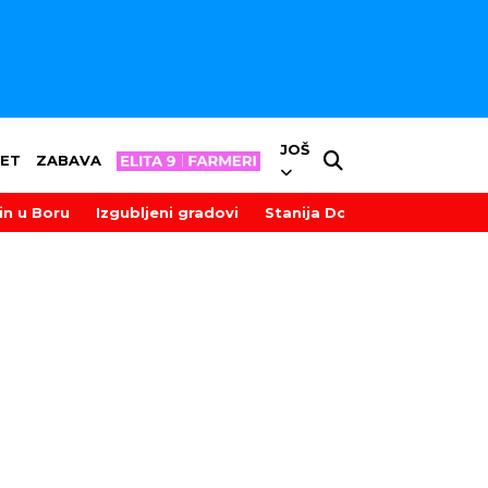
JOŠ
ET
ZABAVA
in u Boru
Izgubljeni gradovi
Stanija Dobrojević