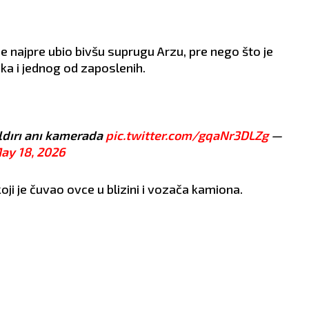
 je najpre ubio bivšu suprugu Arzu, pre nego što je
ka i jednog od zaposlenih.
aldırı anı kamerada
pic.twitter.com/gqaNr3DLZg
—
ay 18, 2026
ji je čuvao ovce u blizini i vozača kamiona.