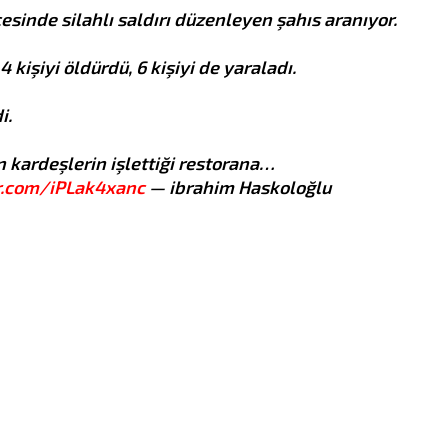
çesinde silahlı saldırı düzenleyen şahıs aranıyor.
 kişiyi öldürdü, 6 kişiyi de yaraladı.
i.
BLIZANCI
RAK
22.5 - 21.6
22.6 - 22.7
n kardeşlerin işlettiği restorana…
er.com/iPLak4xanc
— ibrahim Haskoloğlu
AO:
Promena poslovne
POSAO:
Ovaj dan vam don
ije koju ste odavno želeli
izazov jer vas očekuje
azumevaće da prođete
sastanak s veoma naporn
ram edukacije.
pregovaračima i otežan
dak u karijeri.
dogovor. Neophodan je
AV:
Vaše poznanstvo sa
kompromis.
ljivom i atraktivnom
LJUBAV:
Mlad mesec u zn
om u znaku Lava ubrzo
Jarca donosi vam novo
že pretvoriti u burnu
poznanstvo koje se može
turu.
pretvoriti u lepu vezu.
VLJE:
Nesanica.
ZDRAVLJE:
Bolovi u
kolenima.