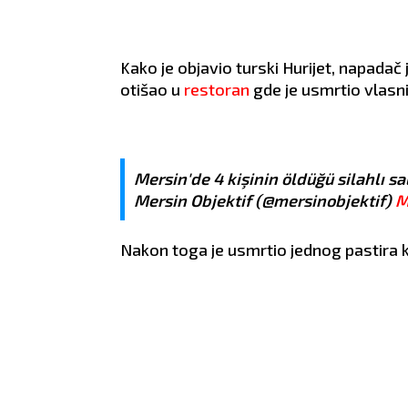
Kako je objavio turski Hurijet, napadač
otišao u
restoran
gde je usmrtio vlasni
Mersin'de 4 kişinin öldüğü silahlı s
Mersin Objektif (@mersinobjektif)
M
Nakon toga je usmrtio jednog pastira ko