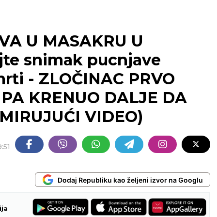
AVA U MASAKRU U
te snimak pucnjave
smrti - ZLOČINAC PRVO
, PA KRENUO DALJE DA
MIRUJUĆI VIDEO)
9:51
Dodaj Republiku kao željeni izvor na Googlu
ija