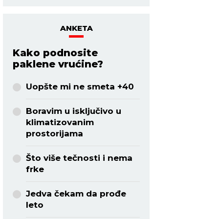
ANKETA
Kako podnosite
paklene vrućine?
Uopšte mi ne smeta +40
Boravim u isključivo u
klimatizovanim
prostorijama
Što više tečnosti i nema
frke
Jedva čekam da prođe
leto