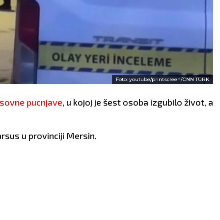
Foto: youtube/printscreen/CNN TÜRK
sovne pucnjave
, u kojoj je šest osoba izgubilo život, a
rsus u provinciji Mersin.