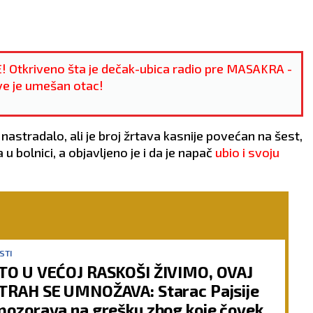
 Otkriveno šta je dečak-ubica radio pre MASAKRA -
ve je umešan otac!
a nastradalo, ali je broj žrtava kasnije povećan na šest,
 bolnici, a objavljeno je i da je napač
ubio i svoju
STI
TO U VEĆOJ RASKOŠI ŽIVIMO, OVAJ
TRAH SE UMNOŽAVA: Starac Pajsije
pozorava na grešku zbog koje čovek