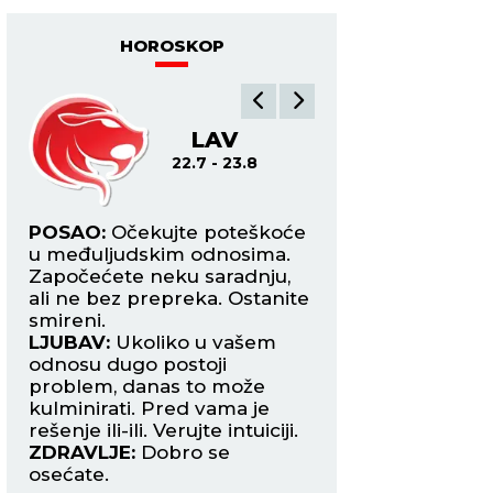
HOROSKOP
LAV
DE
22.7 - 23.8
24.8
osi
POSAO:
Očekujte poteškoće
POSAO:
Uspeh u k
u međuljudskim odnosima.
zanimanjima i u ob
im
Započećete neku saradnju,
prosvete obeležiće
ali ne bez prepreka. Ostanite
Međutim, imate taj
smireni.
koji vas podrivaju.
LJUBAV:
Ukoliko u vašem
LJUBAV:
Partneru 
aku
odnosu dugo postoji
više pažnje i otvo
problem, danas to može
razgovarajte da ne
kulminirati. Pred vama je
do velike rasprave 
rešenje ili-ili. Verujte intuiciji.
razilaženja.
ZDRAVLJE:
Dobro se
ZDRAVLJE:
Pojača
osećate.
nervoza.