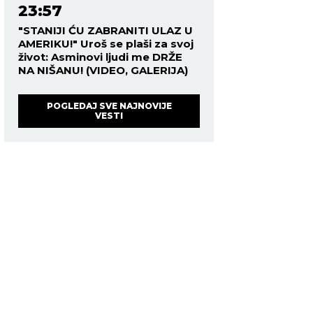
23:57
"STANIJI ĆU ZABRANITI ULAZ U
AMERIKU!" Uroš se plaši za svoj
život: Asminovi ljudi me DRŽE
NA NIŠANU! (VIDEO, GALERIJA)
POGLEDAJ SVE NAJNOVIJE
VESTI