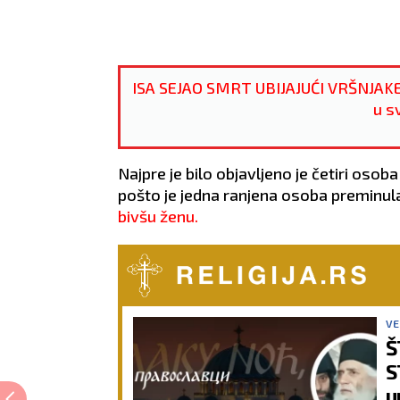
ISA SEJAO SMRT UBIJAJUĆI VRŠNJAKE!
u s
Najpre je bilo objavljeno je četiri osob
pošto je jedna ranjena osoba preminula u
bivšu ženu.
VE
Š
S
u