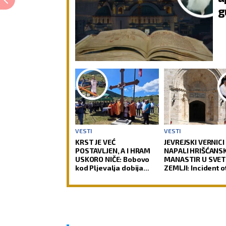
g
VESTI
VESTI
KRST JE VEĆ
JEVREJSKI VERNICI
POSTAVLJEN, A I HRAM
NAPALI HRIŠĆANSK
USKORO NIČE: Bobovo
MANASTIR U SVET
kod Pljevalja dobija
ZEMLJI: Incident o
novu svetinju (FOTO)
pitanje da li hrišć
postaju nepoželjn
Jerusalimu (VIDEO