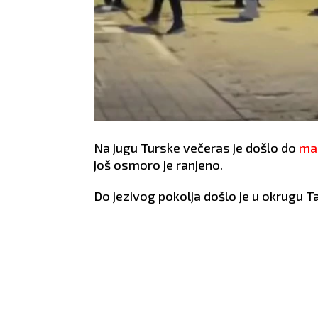
Na jugu Turske večeras je došlo do
ma
još osmoro je ranjeno.
Do jezivog pokolja došlo je u okrugu Ta