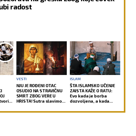
ubi radost
VESTI
ISLAM
NJU JE ROĐENI OTAC
ŠTA ISLAMSKO UČENJE
I
OSUDIO NA STRAVIČNU
ZAISTA KAŽE O RATU:
OJ
SMRT ZBOG VERE U
Evo kada je borba
tvorio
HRISTA! Sutra slavimo
dozvoljena, a kada
ani
Svetu velikomučenicu
postaje greh
i u
Hristinu!
)