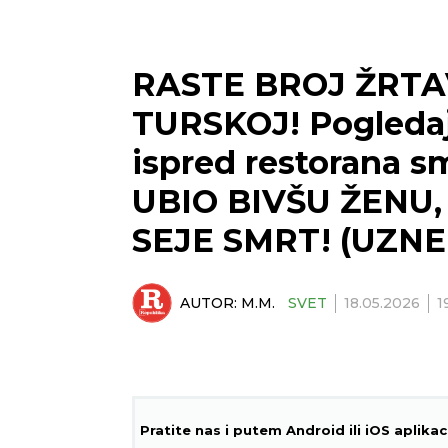
RASTE BROJ ŽRT
TURSKOJ! Pogledaj
ispred restorana 
UBIO BIVŠU ŽENU
SEJE SMRT! (UZNE
AUTOR:
M.M.
SVET
18.05.2026
1
Pratite nas i putem Android ili iOS aplikac