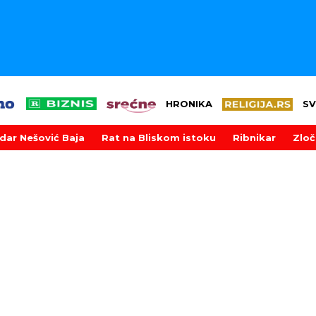
HRONIKA
SV
dar Nešović Baja
Rat na Bliskom istoku
Ribnikar
Zloč