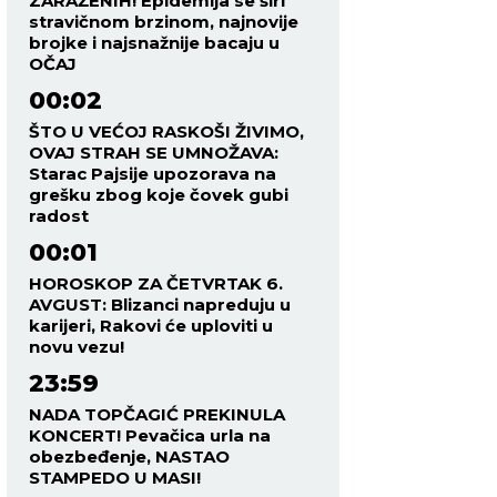
ZARAŽENIH! Epidemija se širi
stravičnom brzinom, najnovije
brojke i najsnažnije bacaju u
OČAJ
00:02
ŠTO U VEĆOJ RASKOŠI ŽIVIMO,
OVAJ STRAH SE UMNOŽAVA:
Starac Pajsije upozorava na
grešku zbog koje čovek gubi
radost
00:01
HOROSKOP ZA ČETVRTAK 6.
AVGUST: Blizanci napreduju u
karijeri, Rakovi će uploviti u
novu vezu!
23:59
NADA TOPČAGIĆ PREKINULA
KONCERT! Pevačica urla na
obezbeđenje, NASTAO
STAMPEDO U MASI!