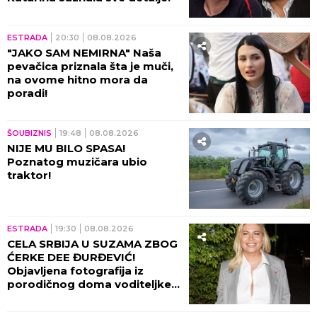
ESTRADA
20:30
08.08.2026
"JAKO SAM NEMIRNA" Naša
pevačica priznala šta je muči,
na ovome hitno mora da
poradi!
ŠOUBIZNIS
19:48
08.08.2026
NIJE MU BILO SPASA!
Poznatog muzičara ubio
traktor!
ESTRADA
19:30
08.08.2026
CELA SRBIJA U SUZAMA ZBOG
ĆERKE DEE ĐURĐEVIĆ!
Objavljena fotografija iz
porodičnog doma voditeljke,
sve usledilo nakon povratka iz
porodilišta!