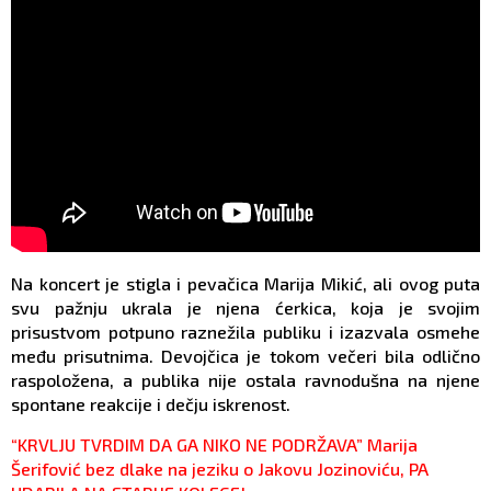
Na koncert je stigla i pevačica Marija Mikić, ali ovog puta
svu pažnju ukrala je njena ćerkica, koja je svojim
prisustvom potpuno raznežila publiku i izazvala osmehe
među prisutnima. Devojčica je tokom večeri bila odlično
raspoložena, a publika nije ostala ravnodušna na njene
spontane reakcije i dečju iskrenost.
“KRVLJU TVRDIM DA GA NIKO NE PODRŽAVA” Marija
Šerifović bez dlake na jeziku o Jakovu Jozinoviću, PA