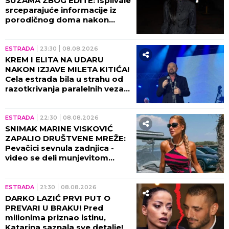
SUZAMA ZBOG EDITE: Isplivale
srceparajuće informacije iz
porodičnog doma nakon
porođaja!
ESTRADA
23:30
08.08.2026
KREM I ELITA NA UDARU
NAKON IZJAVE MILETA KITIĆA!
Cela estrada bila u strahu od
razotkrivanja paralelnih veza
tad!
ESTRADA
22:30
08.08.2026
SNIMAK MARINE VISKOVIĆ
ZAPALIO DRUŠTVENE MREŽE:
Pevačici sevnula zadnjica -
video se deli munjevitom
brzinom! (VIDEO)
ESTRADA
21:30
08.08.2026
DARKO LAZIĆ PRVI PUT O
PREVARI U BRAKU! Pred
milionima priznao istinu,
Katarina saznala sve detalje!