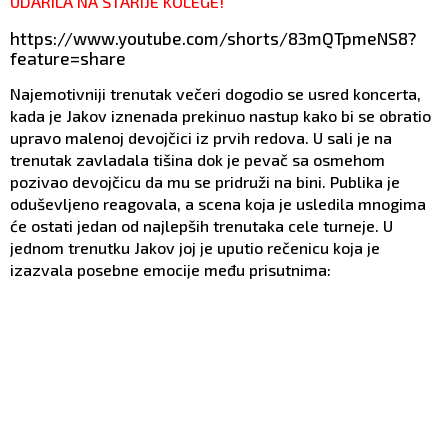
UDARILA NA STARIJE KOLEGE!
https://www.youtube.com/shorts/83mQTpmeNS8?
feature=share
Najemotivniji trenutak večeri dogodio se usred koncerta,
kada je Jakov iznenada prekinuo nastup kako bi se obratio
upravo malenoj devojčici iz prvih redova. U sali je na
trenutak zavladala tišina dok je pevač sa osmehom
pozivao devojčicu da mu se pridruži na bini. Publika je
oduševljeno reagovala, a scena koja je usledila mnogima
će ostati jedan od najlepših trenutaka cele turneje. U
jednom trenutku Jakov joj je uputio rečenicu koja je
izazvala posebne emocije među prisutnima: