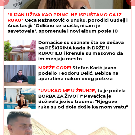
"ILIJAN UŽIVA KAO PRINC, NE ISPUŠTAMO GA IZ
RUKU"
Ceca Ražnatović o unuku, porodici Gudelj i
Anastasiji: "Odlično se snašla, nisam je
savetovala", spomenula i novi album posle 10
godina
Domaćice su saznale šta se dešava
sa PEŠKIRIMA kada ih DRŽE U
KUPATILU i krenule su masovno da
im menjaju mesto
MREŽE GORE!
Stefan Karić javno
podelio Teodoru Delić, Bebica na
aparatima nakon ovog poteza
"UVUKAO ME U ŽBUNJE,
tu je počela
BORBA ZA ŽIVOT!" Pevačica je
doživela jezivu traumu: "Njegove
ruke su od dole došle ka mom vratu"