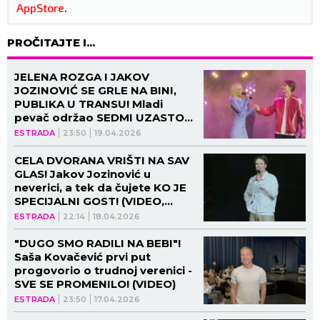
AppStore
.
PROČITAJTE I...
JELENA ROZGA I JAKOV
JOZINOVIĆ SE GRLE NA BINI,
PUBLIKA U TRANSU! Mladi
pevač održao SEDMI UZASTONI
KONCERT, a evo ko je stigao
ESTRADA
23:50
19.04.2026
od poznatih! (VIDEO)
CELA DVORANA VRIŠTI NA SAV
GLAS! Jakov Jozinović u
neverici, a tek da čujete KO JE
SPECIJALNI GOST! (VIDEO,
GALERIJA)
ESTRADA
22:14
18.04.2026
"DUGO SMO RADILI NA BEBI"!
Saša Kovačević prvi put
progovorio o trudnoj verenici -
SVE SE PROMENILO! (VIDEO)
ESTRADA
23:50
17.04.2026