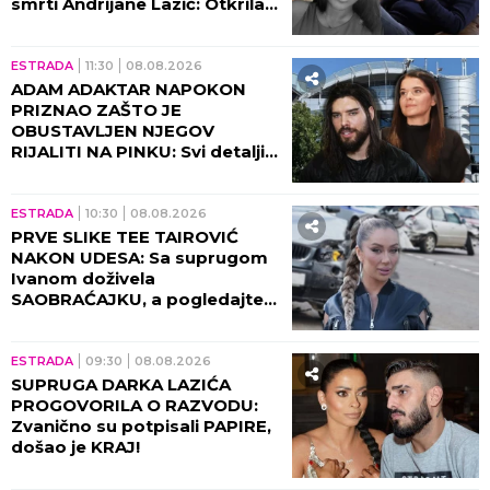
smrti Andrijane Lazić: Otkrila
jeziv detalj iz Dubaija koji
menja SVE!
ESTRADA
11:30
08.08.2026
ADAM ADAKTAR NAPOKON
PRIZNAO ZAŠTO JE
OBUSTAVLJEN NJEGOV
RIJALITI NA PINKU: Svi detalji
razgovora sa Milicom Mitrović,
OVO javnost nije znala!
ESTRADA
10:30
08.08.2026
PRVE SLIKE TEE TAIROVIĆ
NAKON UDESA: Sa suprugom
Ivanom doživela
SAOBRAĆAJKU, a pogledajte
kako izgleda! (FOTO)
ESTRADA
09:30
08.08.2026
SUPRUGA DARKA LAZIĆA
PROGOVORILA O RAZVODU:
Zvanično su potpisali PAPIRE,
došao je KRAJ!