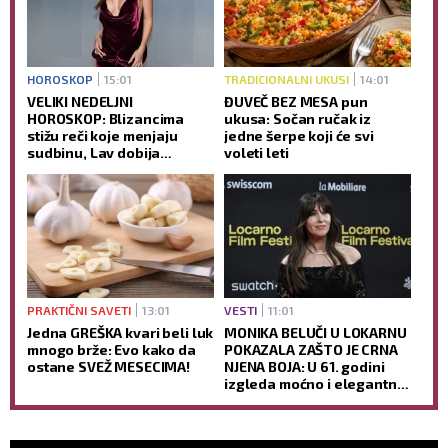
HOROSKOP
15:01
TRADICIONALNI UKUSI
14:01
VELIKI NEDELJNI
ĐUVEČ BEZ MESA pun
HOROSKOP: Blizancima
ukusa: Sočan ručak iz
stižu reči koje menjaju
jedne šerpe koji će svi
sudbinu, Lav dobija
voleti leti
zasluženu nagradu, a
sreća je na strani samo
jednog znaka
PRAKTIČNI SAVETI
13:01
VESTI
11:01
Jedna GREŠKA kvari beli luk
MONIKA BELUČI U LOKARNU
mnogo brže: Evo kako da
POKAZALA ZAŠTO JE CRNA
ostane SVEŽ MESECIMA!
NJENA BOJA: U 61. godini
izgleda moćno i elegantno,
dok jedan detalj SVI
komentarišu (FOTO)