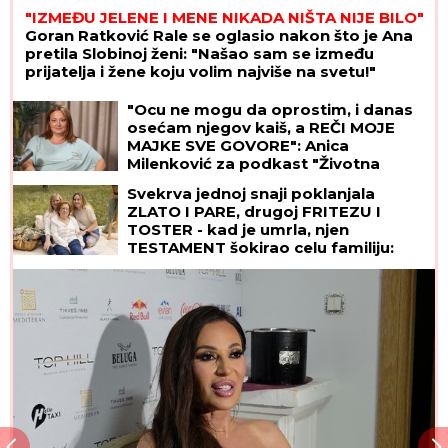
"IZMEĐU JELENE I MENE NIKADA NIŠTA NIJE BILO"
Goran Ratković Rale se oglasio nakon što je Ana
pretila Slobinoj ženi: "Našao sam se između
prijatelja i žene koju volim najviše na svetu!"
"Ocu ne mogu da oprostim, i danas
osećam njegov kaiš, a REČI MOJE
MAJKE SVE GOVORE": Anica
Milenković za podkast "Životna
priča" o bolnom odrastanju
Svekrva jednoj snaji poklanjala
ZLATO I PARE, drugoj FRITEZU I
TOSTER - kad je umrla, njen
TESTAMENT šokirao celu familiju:
"Čista joj kuću, kuvala za nju, u
svemu joj pomagala"