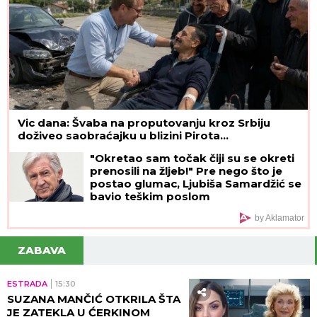
Vic dana: Švaba na proputovanju kroz Srbiju
doživeo saobraćajku u blizini Pirota...
"Okretao sam točak čiji su se okreti
prenosili na žljeb!" Pre nego što je
postao glumac, Ljubiša Samardžić se
bavio teškim poslom
by Aklamator
ZABAVA
ESTRADA
15:30
SUZANA MANČIĆ OTKRILA ŠTA
JE ZATEKLA U ĆERKINOM