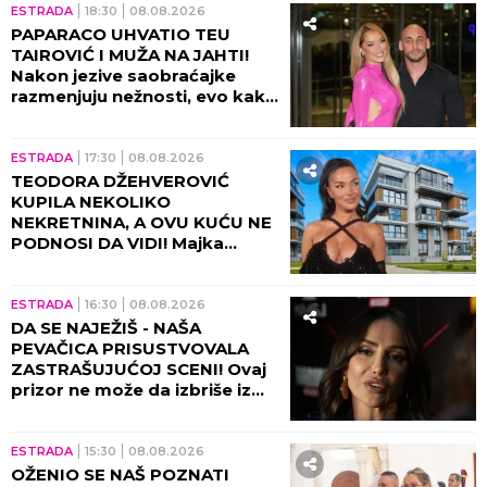
ESTRADA
18:30
08.08.2026
PAPARACO UHVATIO TEU
TAIROVIĆ I MUŽA NA JAHTI!
Nakon jezive saobraćajke
razmenjuju nežnosti, evo kako
sada izgledaju (FOTO+VIDEO)
ESTRADA
17:30
08.08.2026
TEODORA DŽEHVEROVIĆ
KUPILA NEKOLIKO
NEKRETNINA, A OVU KUĆU NE
PODNOSI DA VIDI! Majka
otkrila sve: "Rekla mi je da je
prodam"
ESTRADA
16:30
08.08.2026
DA SE NAJEŽIŠ - NAŠA
PEVAČICA PRISUSTVOVALA
ZASTRAŠUJUĆOJ SCENI! Ovaj
prizor ne može da izbriše iz
sećanja ni danas, bili su sami u
kući tada!
ESTRADA
15:30
08.08.2026
OŽENIO SE NAŠ POZNATI