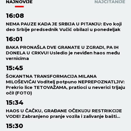
NAJNOVIJE
NAJČITANIJE
16:08
NEMA PAUZE KADA JE SRBIJA U PITANJU: Evo koji
deo Srbije predsednik Vučić obilazi u ponedeljak
16:01
BAKA PRONAŠLA DVE GRANATE U ZGRADI, PA IH
DONELA U CRKVU! Usledio je neviđen haos među
vernicima
15:45
ŠOKANTNA TRANSFORMACIJA MILANA
MILOŠEVIĆA! Voditelj potpuno NEPREPOZNATLJIV:
Prekrio lice TETOVAŽAMA, pratioci u neverici trljaju
oči! (FOTO)
15:34
HAOS U ČAČKU, GRAĐANE OČEKUJU RESTRIKCIJE
VODE! Zabranjeno pranje vozila i zalivanje bašti...
15:30