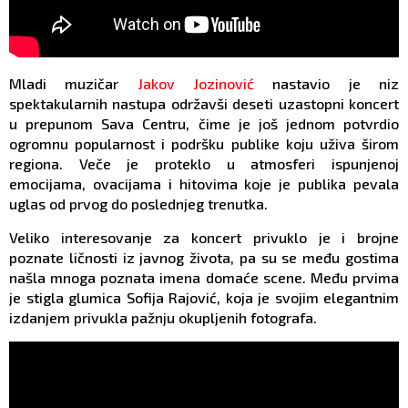
Mladi muzičar
Jakov Jozinović
nastavio je niz
spektakularnih nastupa održavši deseti uzastopni koncert
u prepunom Sava Centru, čime je još jednom potvrdio
ogromnu popularnost i podršku publike koju uživa širom
regiona. Veče je proteklo u atmosferi ispunjenoj
emocijama, ovacijama i hitovima koje je publika pevala
uglas od prvog do poslednjeg trenutka.
Veliko interesovanje za koncert privuklo je i brojne
poznate ličnosti iz javnog života, pa su se među gostima
našla mnoga poznata imena domaće scene. Među prvima
je stigla glumica Sofija Rajović, koja je svojim elegantnim
izdanjem privukla pažnju okupljenih fotografa.