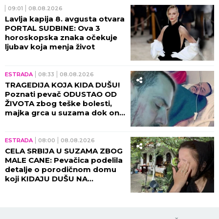
09:01
08.08.2026
Lavlja kapija 8. avgusta otvara
PORTAL SUDBINE: Ova 3
horoskopska znaka očekuje
ljubav koja menja život
ESTRADA
08:33
08.08.2026
TRAGEDIJA KOJA KIDA DUŠU!
Poznati pevač ODUSTAO OD
ŽIVOTA zbog teške bolesti,
majka grca u suzama dok on
SPREMA SEBI GROB!
ESTRADA
08:00
08.08.2026
CELA SRBIJA U SUZAMA ZBOG
MALE CANE: Pevačica podelila
detalje o porodičnom domu
koji KIDAJU DUŠU NA
KOMADE!