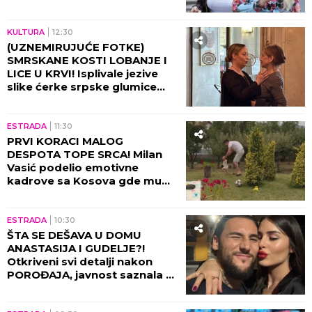
pa napravila opštu pometnju!
KULTURA
12:30
(UZNEMIRUJUĆE FOTKE)
SMRSKANE KOSTI LOBANJE I
LICE U KRVI! Isplivale jezive
slike ćerke srpske glumice
nakon stravične nesreće: Od
ovog prizora podilazi jeza!
ESTRADA
11:30
PRVI KORACI MALOG
DESPOTA TOPE SRCA! Milan
Vasić podelio emotivne
kadrove sa Kosova gde mu
sin UČI DA HODA!
ESTRADA
10:30
ŠTA SE DEŠAVA U DOMU
ANASTASIJA I GUDELJE?!
Otkriveni svi detalji nakon
POROĐAJA, javnost saznala u
kakvom je stanju SIN!