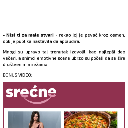
- Nisi ti za male stvari
- rekao joj je pevač kroz osmeh,
dok je publika nastavila da aplaudira.
Mnogi su upravo taj trenutak izdvojili kao najlepši deo
večeri, a snimci emotivne scene ubrzo su počeli da se šire
društvenim mrežama.
BONUS VIDEO: