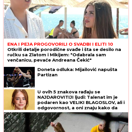
ENA I PEJA PROGOVORILI O SVADBI I ELITI 10
Otkrili detalje porodične svađe i šta se desilo na
ručku sa Zlatom i Mikijem: "Odabrala sam
venčanicu, pevaće Andreana Čekić"
Doneta odluka: Mijailović napušta
Partizan
U ovih 5 znakova rađaju se
NAJDAROVITIJI ljudi: Talenat im je
podaren kao VELIKI BLAGOSLOV, ali i
odgovornost, a oni znaju kako da
iskoriste SJAJNE PREDISPOZICIJE