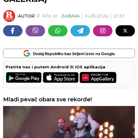
AUTOR:
P. R/M. Đ
ZABAVA
14.05.2026
21:37
Dodaj Republiku kao željeni izvor na Googlu
Pratite nas i putem Android ili iOS aplikacija
Mladi pevač obara sve rekorde!