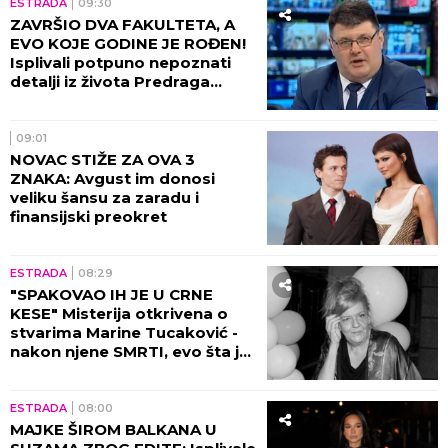
ESTRADA
09:30
ZAVRŠIO DVA FAKULTETA, A
EVO KOJE GODINE JE ROĐEN!
Isplivali potpuno nepoznati
detalji iz života Predraga
Sarape, ove činjenice će vas
IZNENADITI!
09:01
NOVAC STIŽE ZA OVA 3
ZNAKA: Avgust im donosi
veliku šansu za zaradu i
finansijski preokret
ESTRADA
08:29
"SPAKOVAO IH JE U CRNE
KESE" Misterija otkrivena o
stvarima Marine Tucaković -
nakon njene SMRTI, evo šta je
Futa uradio!
ESTRADA
08:00
MAJKE ŠIROM BALKANA U