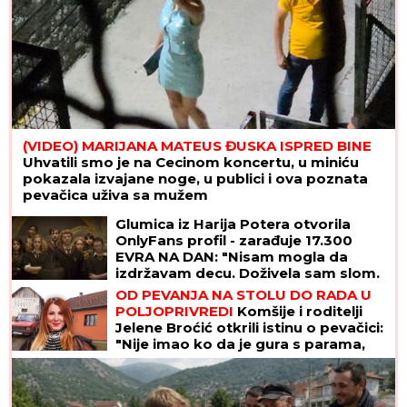
(VIDEO) MARIJANA MATEUS ĐUSKA ISPRED BINE
Uhvatili smo je na Cecinom koncertu, u miniću
pokazala izvajane noge, u publici i ova poznata
pevačica uživa sa mužem
Glumica iz Harija Potera otvorila
OnlyFans profil - zarađuje 17.300
EVRA NA DAN: "Nisam mogla da
izdržavam decu. Doživela sam slom.
A u supermarketu ne mogu da
OD PEVANJA NA STOLU DO RADA U
radim, privlačim ogromnu pažnju"
POLJOPRIVREDI
Komšije i roditelji
Jelene Broćić otkrili istinu o pevačici:
"Nije imao ko da je gura s parama,
sve je sama postigla"