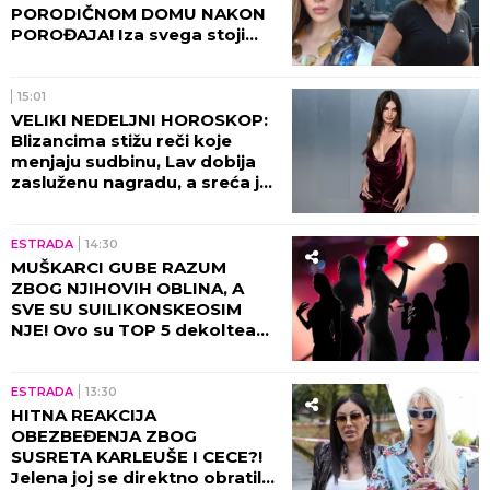
PORODIČNOM DOMU NAKON
POROĐAJA! Iza svega stoji
njen ZET - zaledila se od šoka
kada je ugledala ovo!
15:01
VELIKI NEDELJNI HOROSKOP:
Blizancima stižu reči koje
menjaju sudbinu, Lav dobija
zasluženu nagradu, a sreća je
na strani samo jednog znaka
ESTRADA
14:30
MUŠKARCI GUBE RAZUM
ZBOG NJIHOVIH OBLINA, A
SVE SU SUILIKONSKEOSIM
NJE! Ovo su TOP 5 dekoltea
estrade, pašće vam vilica kad
vidite KO je 100% prirodan!
ESTRADA
13:30
HITNA REAKCIJA
OBEZBEĐENJA ZBOG
SUSRETA KARLEUŠE I CECE?!
Jelena joj se direktno obratila,