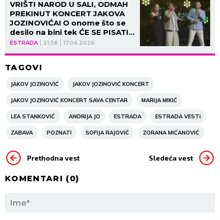
VRIŠTI NAROD U SALI, ODMAH
PREKINUT KONCERT JAKOVA
JOZINOVIĆA! O onome što se
desilo na bini tek ĆE SE PISATI!
(VIDEO)
ESTRADA
21:56
17.04.2026
TAGOVI
JAKOV JOZINOVIĆ
JAKOV JOZINOVIĆ KONCERT
JAKOV JOZINOVIĆ KONCERT SAVA CENTAR
MARIJA MIKIĆ
LEA STANKOVIĆ
ANDRIJA JO
ESTRADA
ESTRADA VESTI
ZABAVA
POZNATI
SOFIJA RAJOVIĆ
ZORANA MIĆANOVIĆ
Prethodna vest
Sledeća vest
KOMENTARI (
0
)