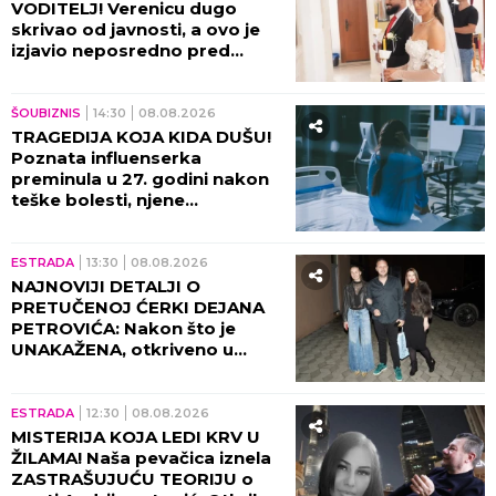
VODITELJ! Verenicu dugo
skrivao od javnosti, a ovo je
izjavio neposredno pred
venčanje!
ŠOUBIZNIS
14:30
08.08.2026
TRAGEDIJA KOJA KIDA DUŠU!
Poznata influenserka
preminula u 27. godini nakon
teške bolesti, njene
POSLEDNJE REČI nateraće vas
na plač!
ESTRADA
13:30
08.08.2026
NAJNOVIJI DETALJI O
PRETUČENOJ ĆERKI DEJANA
PETROVIĆA: Nakon što je
UNAKAŽENA, otkriveno u
kakvom je sada stanju!
ESTRADA
12:30
08.08.2026
MISTERIJA KOJA LEDI KRV U
ŽILAMA! Naša pevačica iznela
ZASTRAŠUJUĆU TEORIJU o