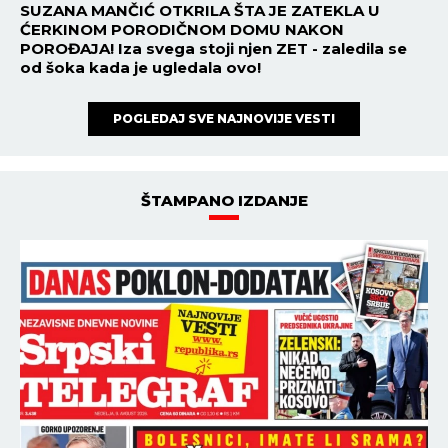
SUZANA MANČIĆ OTKRILA ŠTA JE ZATEKLA U
ĆERKINOM PORODIČNOM DOMU NAKON
POROĐAJA! Iza svega stoji njen ZET - zaledila se
od šoka kada je ugledala ovo!
POGLEDAJ SVE NAJNOVIJE VESTI
ŠTAMPANO IZDANJE