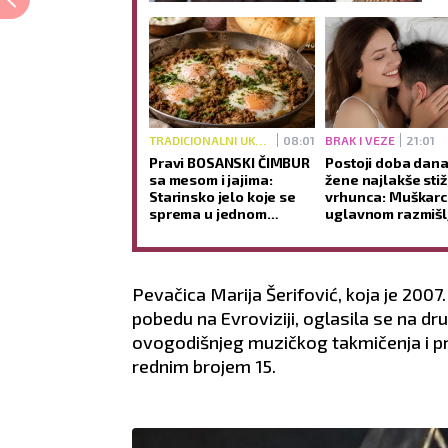
TRADICIONALNI UKUSI
08:01
BRAK I VEZE
21:01
Pravi BOSANSKI ČIMBUR
Postoji doba dan
sa mesom i jajima:
žene najlakše sti
Starinsko jelo koje se
vrhunca: Muškarc
sprema u jednom
uglavnom razmišl
tiganju (RECEPT)
nečemu potpuno
drugom
Pevačica Marija Šerifović, koja je 2007
pobedu na Evroviziji, oglasila se na 
ovogodišnjeg muzičkog takmičenja i pr
rednim brojem 15.