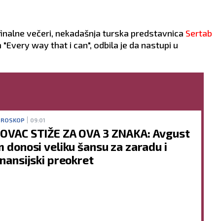
inalne večeri, nekadašnja turska predstavnica
Sertab
Every way that i can", odbila je da nastupi u
ROSKOP
09:01
OVAC STIŽE ZA OVA 3 ZNAKA: Avgust
m donosi veliku šansu za zaradu i
inansijski preokret