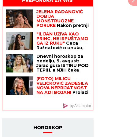
PREPORUKA ZA VAS
JELENA RADANOVIĆ
DOBIJA
MONSTRUOZNE
PORUKE
Nakon pretnji
Ane Nikolić proživljava
"ILIJAN UŽIVA KAO
horor, sve objavila:
PRINC, NE ISPUŠTAMO
"Patetični ste"
GA IZ RUKU"
Ceca
Ražnatović o unuku,
porodici Gudelj i
Dnevni horoskop za
Anastasiji: "Odlično se
nedelju, 9. avgust:
snašla, nisam je
Jarac gura ISTINU POD
savetovala",
TEPIH, a NJIH čeka
spomenula i novi
poslovna prilika kakva
album posle 10 godina
(FOTO) MILICU
stiže jednom u životu
VELIČKOVIĆ ZADESILA
NOVA NEPRIJATNOST
NA ADI BOJANI
Prolazi
kroz agoniju, oglasila
se i otkrila šta se
dešava nakon haosa
by Aklamator
sa Terzom
HOROSKOP