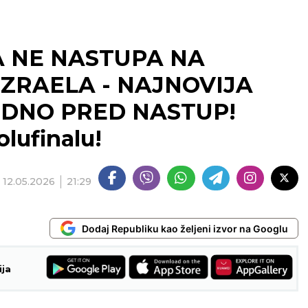
A NE NASTUPA NA
IZRAELA - NAJNOVIJA
DNO PRED NASTUP!
lufinalu!
12.05.2026
21:29
Dodaj Republiku kao željeni izvor na Googlu
ija