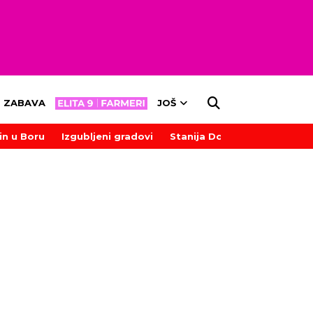
ZABAVA
JOŠ
in u Boru
Izgubljeni gradovi
Stanija Dobrojević