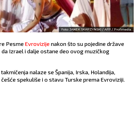
Foto: JANEK SKARZYNSKI / AFP / Profimedia
ore Pesme
Evrovizije
nakon što su pojedine države
 da Izrael i dalje ostane deo ovog muzičkog
kmičenja nalaze se Španija, Irska, Holandija,
e češće spekuliše i o stavu Turske prema Evroviziji.