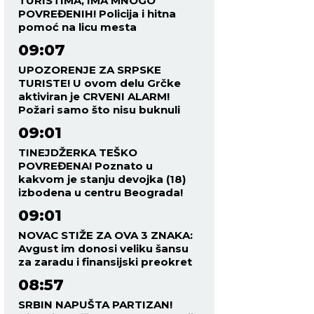
TURISTIMA, IMA MNOGO
POVREĐENIH! Policija i hitna
pomoć na licu mesta
09:07
UPOZORENJE ZA SRPSKE
TURISTE! U ovom delu Grčke
aktiviran je CRVENI ALARM!
Požari samo što nisu buknuli
09:01
TINEJDŽERKA TEŠKO
POVREĐENA! Poznato u
kakvom je stanju devojka (18)
izbodena u centru Beograda!
09:01
NOVAC STIŽE ZA OVA 3 ZNAKA:
Avgust im donosi veliku šansu
za zaradu i finansijski preokret
08:57
SRBIN NAPUŠTA PARTIZAN!