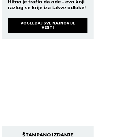
Hitno je tražio da ode - evo koji
razlog se krije iza takve odluke!
POGLEDAJ SVE NAJNOVIJE
VESTI
ŠTAMPANO IZDANJE