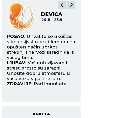
VAGA
ŠK
24.9 - 23.10
24.
ac
POSAO:
Stagniranje na
POSAO:
Odlični re
 na
poslovnom nivou usled
poslu doneće vam
neočekivanog spleta
pohvale pretpostav
 iz
okolnosti i kašnjenja važne
Vaša finansijska sit
novčane uplate.
sve bolja.
LJUBAV:
Slobodne Vage sve
LJUBAV:
Potrudite
više uživaju u flertu na poslu,
prevaziđete nesug
u
ali nikako ne mogu da se
partnerom na vre
odluče između dva
osećaj da partne
kandidata.
razumevanja za va
ZDRAVLJE:
Više se
ZDRAVLJE:
Alergij
odmarajte.
ANKETA