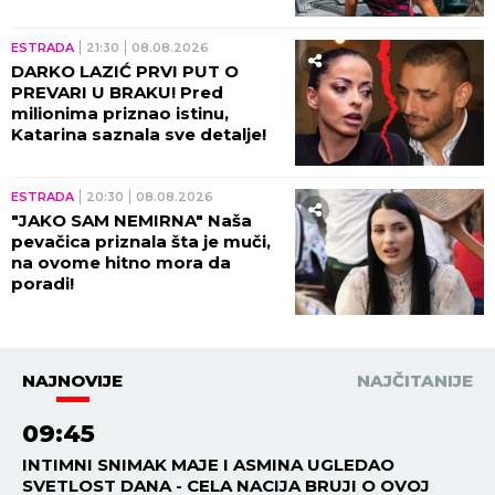
brzinom! (VIDEO)
ESTRADA
21:30
08.08.2026
DARKO LAZIĆ PRVI PUT O
PREVARI U BRAKU! Pred
milionima priznao istinu,
Katarina saznala sve detalje!
ESTRADA
20:30
08.08.2026
"JAKO SAM NEMIRNA" Naša
pevačica priznala šta je muči,
na ovome hitno mora da
poradi!
NAJNOVIJE
NAJČITANIJE
09:45
INTIMNI SNIMAK MAJE I ASMINA UGLEDAO
SVETLOST DANA - CELA NACIJA BRUJI O OVOJ