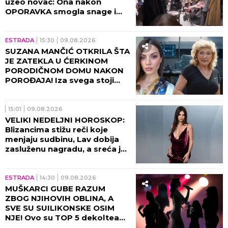
uzeo novac: Ona nakon
OPORAVKA smogla snage i
otkrila SVE POTRESNE
DETALJE!
ESTRADA
15:30
09.08.2026
SUZANA MANČIĆ OTKRILA ŠTA
JE ZATEKLA U ĆERKINOM
PORODIČNOM DOMU NAKON
POROĐAJA! Iza svega stoji
njen ZET - zaledila se od šoka
kada je ugledala ovo!
15:01
09.08.2026
VELIKI NEDELJNI HOROSKOP:
Blizancima stižu reči koje
menjaju sudbinu, Lav dobija
zasluženu nagradu, a sreća je
na strani samo jednog znaka
ESTRADA
14:30
09.08.2026
MUŠKARCI GUBE RAZUM
ZBOG NJIHOVIH OBLINA, A
SVE SU SUILIKONSKE OSIM
NJE! Ovo su TOP 5 dekoltea
estrade, pašće vam vilica kad