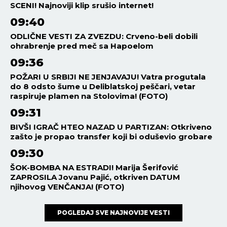
SCENI! Najnoviji klip srušio internet!
09:40
ODLIČNE VESTI ZA ZVEZDU: Crveno-beli dobili
ohrabrenje pred meč sa Hapoelom
09:36
POŽARI U SRBIJI NE JENJAVAJU! Vatra progutala
do 8 odsto šume u Deliblatskoj peščari, vetar
raspiruje plamen na Stolovima! (FOTO)
09:31
BIVŠI IGRAČ HTEO NAZAD U PARTIZAN: Otkriveno
zašto je propao transfer koji bi oduševio grobare
09:30
ŠOK-BOMBA NA ESTRADI! Marija Šerifović
ZAPROSILA Jovanu Pajić, otkriven DATUM
njihovog VENČANJA! (FOTO)
POGLEDAJ SVE NAJNOVIJE VESTI