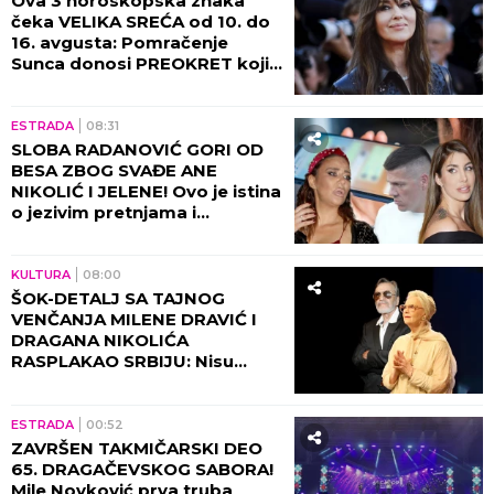
Ova 3 horoskopska znaka
čeka VELIKA SREĆA od 10. do
16. avgusta: Pomračenje
Sunca donosi PREOKRET koji
nisu očekivali
ESTRADA
08:31
SLOBA RADANOVIĆ GORI OD
BESA ZBOG SVAĐE ANE
NIKOLIĆ I JELENE! Ovo je istina
o jezivim pretnjama i
skandaloznim prepiskama sa
Raletom!
KULTURA
08:00
ŠOK-DETALJ SA TAJNOG
VENČANJA MILENE DRAVIĆ I
DRAGANA NIKOLIĆA
RASPLAKAO SRBIJU: Nisu
čekali savršen trenutak, a
decenijama kasnije ljudi
pričaju o njihovoj ljubavi!
ESTRADA
00:52
ZAVRŠEN TAKMIČARSKI DEO
65. DRAGAČEVSKOG SABORA!
Mile Novković prva truba