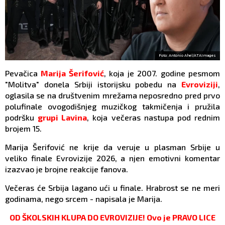
Foto: Antonio Ahel/ATAImages
Pevačica
Marija Šerifović
, koja je 2007. godine pesmom
"Molitva" donela Srbiji istorijsku pobedu na
Evroviziji
,
oglasila se na društvenim mrežama neposredno pred prvo
polufinale ovogodišnjeg muzičkog takmičenja i pružila
podršku
grupi Lavina
, koja večeras nastupa pod rednim
brojem 15.
Marija Šerifović ne krije da veruje u plasman Srbije u
veliko finale Evrovizije 2026, a njen emotivni komentar
izazvao je brojne reakcije fanova.
Večeras će Srbija lagano ući u finale. Hrabrost se ne meri
godinama, nego srcem - napisala je Marija.
OD ŠKOLSKIH KLUPA DO EVROVIZIJE! Ovo je PRAVO LICE