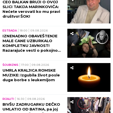
CEO BALKAN BRUJI O OVOJ
SLICI TAKIJA MARINKOVIĆA:
Nećete verovati ko mu pravi
društvo! ŠOK!
ESTRADA
18:00
09.08.2026
IZNENADNO OBAVEŠTENJE
MALE CANE UZBURKALO
KOMPLETNU JAVNOST!
Razarajuće vesti o pokojnom
suprugu hitno morala da
podeli!
ŠOUBIZNIS
17:00
09.08.2026
UMRLA KRALJICA ROMSKE
MUZIKE: Izgubila život posle
duge borbe s leukemijom
RIJALITI
16:30
09.08.2026
BIVŠU ZADRUGARKU DEČKO
UMLATIO OD BATINA, pa joj