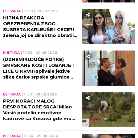
vidite KO je 100% prirodan!
ESTRADA
13:30
09.08.2026
HITNA REAKCIJA
OBEZBEĐENJA ZBOG
SUSRETA KARLEUŠE I CECE?!
Jelena joj se direktno obratila,
pa napravila opštu pometnju!
KULTURA
12:30
09.08.2026
(UZNEMIRUJUĆE FOTKE)
SMRSKANE KOSTI LOBANJE I
LICE U KRVI! Isplivale jezive
slike ćerke srpske glumice
nakon stravične nesreće: Od
ovog prizora podilazi jeza!
ESTRADA
11:30
09.08.2026
PRVI KORACI MALOG
DESPOTA TOPE SRCA! Milan
Vasić podelio emotivne
kadrove sa Kosova gde mu
sin UČI DA HODA!
ESTRADA
10:30
09.08.2026