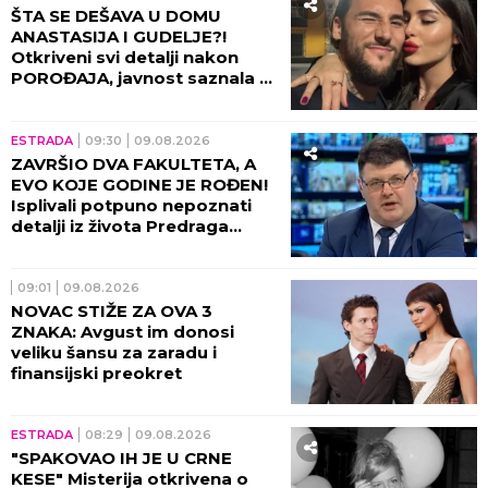
ŠTA SE DEŠAVA U DOMU
ANASTASIJA I GUDELJE?!
Otkriveni svi detalji nakon
POROĐAJA, javnost saznala u
kakvom je stanju SIN!
ESTRADA
09:30
09.08.2026
ZAVRŠIO DVA FAKULTETA, A
EVO KOJE GODINE JE ROĐEN!
Isplivali potpuno nepoznati
detalji iz života Predraga
Sarape, ove činjenice će vas
IZNENADITI!
09:01
09.08.2026
NOVAC STIŽE ZA OVA 3
ZNAKA: Avgust im donosi
veliku šansu za zaradu i
finansijski preokret
ESTRADA
08:29
09.08.2026
"SPAKOVAO IH JE U CRNE
KESE" Misterija otkrivena o