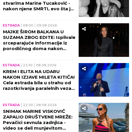
stvarima Marine Tucaković -
nakon njene SMRTI, evo šta je
Futa uradio!
ESTRADA
08:00
09.08.2026
MAJKE ŠIROM BALKANA U
SUZAMA ZBOG EDITE: Isplivale
srceparajuće informacije iz
porodičnog doma nakon
porođaja!
ESTRADA
23:30
08.08.2026
KREM I ELITA NA UDARU
NAKON IZJAVE MILETA KITIĆA!
Cela estrada bila u strahu od
razotkrivanja paralelnih veza
tad!
ESTRADA
22:30
08.08.2026
SNIMAK MARINE VISKOVIĆ
ZAPALIO DRUŠTVENE MREŽE:
Pevačici sevnula zadnjica -
video se deli munjevitom