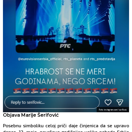
Foto: instagram.com/serifovic
Objava Marije Šerifović
Posebnu simboliku celoj priči daje činjenica da se upravo
danas, 12. maja, navršava godišnjica velike pobede Srbije