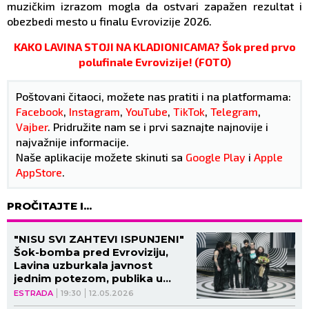
muzičkim izrazom mogla da ostvari zapažen rezultat i
obezbedi mesto u finalu Evrovizije 2026.
KAKO LAVINA STOJI NA KLADIONICAMA? Šok pred prvo
polufinale Evrovizije! (FOTO)
Poštovani čitaoci, možete nas pratiti i na platformama:
Facebook
,
Instagram
,
YouTube
,
TikTok
,
Telegram
,
Vajber
. Pridružite nam se i prvi saznajte najnovije i
najvažnije informacije.
Naše aplikacije možete skinuti sa
Google Play
i
Apple
AppStore
.
PROČITAJTE I...
"NISU SVI ZAHTEVI ISPUNJENI"
Šok-bomba pred Evroviziju,
Lavina uzburkala javnost
jednim potezom, publika u
transu!
ESTRADA
19:30
12.05.2026