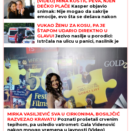
(VIDEO) MINA KOSTIĆ PEVA, NJEN
DEČKO PLAČE
Kasper objavio
snimak: Nije mogao da sakrije
emocije, evo šta se dešava nakon
teškog perioda
VUKAO ŽENU ZA KOSU, PA JE
ŠTAPOM UDARIO DIREKTNO U
GLAVU!
Jezivo nasilje u porodici:
Istrčala na ulicu u panici, nasilnik je
stigao, prolaznici sprečili katastrofu
MIRKA VASILJEVIĆ SVA U CIRKONIMA, BOSILJČIĆ
RAZVEZAO KRAVATU
Poznati prošetali crvenim
tepihom, pa usledio vatromet: Gala Videnović
nakon mnogo vremena u javnosti (Video)