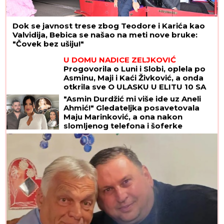
Dok se javnost trese zbog Teodore i Karića kao
Valvidija, Bebica se našao na meti nove bruke:
"Čovek bez ušiju!"
U DOMU NADICE ZELJKOVIĆ
Progovorila o Luni i Slobi, oplela po
Asminu, Maji i Kaći Živković, a onda
otkrila sve O ULASKU U ELITU 10 SA
KIJOM: "Dečko joj je sportista"
"Asmin Durdžić mi više ide uz Aneli
(VIDEO)
Ahmić!" Gledateljka posavetovala
Maju Marinković, a ona nakon
slomljenog telefona i šoferke
poručila: "Super se slažemo!"