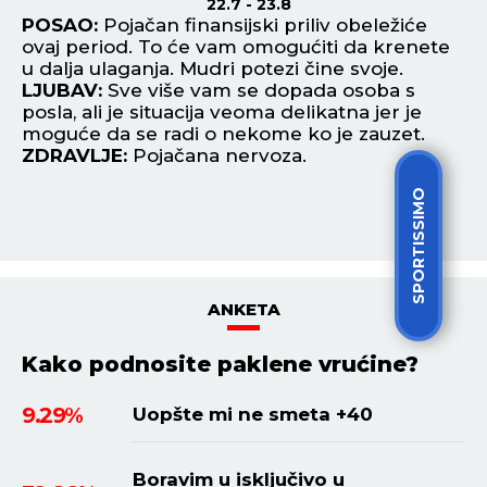
22.7 - 23.8
POSAO:
Pojačan finansijski priliv obeležiće
P
.
ovaj period. To će vam omogućiti da krenete
za
.
u dalja ulaganja. Mudri potezi čine svoje.
od
LJUBAV:
Sve više vam se dopada osoba s
od
e
posla, ali je situacija veoma delikatna jer je
L
moguće da se radi o nekome ko je zauzet.
os
ZDRAVLJE:
Pojačana nervoza.
st
Z
SPORTISSIMO
ANKETA
Kako podnosite paklene vrućine?
9.29%
Uopšte mi ne smeta +40
Boravim u isključivo u