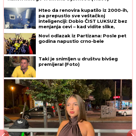
Hteo da renovira kupatilo iz 2000-ih,
pa prepustio sve veštačkoj
inteligenciji: Dobio ČIST LUKSUZ bez
menjanja cevi – kad vidite slike,
zinućete!
Novi odlazak iz Partizana: Posle pet
godina napustio crno-bele
Taki je snimljen u društvu bivšeg
premijera! (Foto)