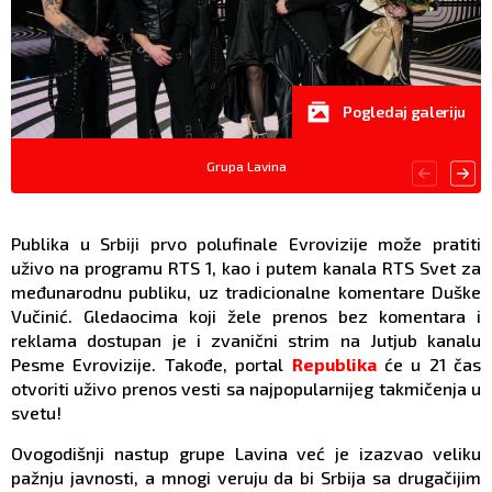
Pogledaj galeriju
Grupa Lavina
Publika u Srbiji prvo polufinale Evrovizije može pratiti
uživo na programu RTS 1, kao i putem kanala RTS Svet za
međunarodnu publiku, uz tradicionalne komentare Duške
Vučinić. Gledaocima koji žele prenos bez komentara i
reklama dostupan je i zvanični strim na Jutjub kanalu
Pesme Evrovizije. Takođe, portal
Republika
će u 21 čas
otvoriti uživo prenos vesti sa najpopularnijeg takmičenja u
svetu!
Ovogodišnji nastup grupe Lavina već je izazvao veliku
pažnju javnosti, a mnogi veruju da bi Srbija sa drugačijim