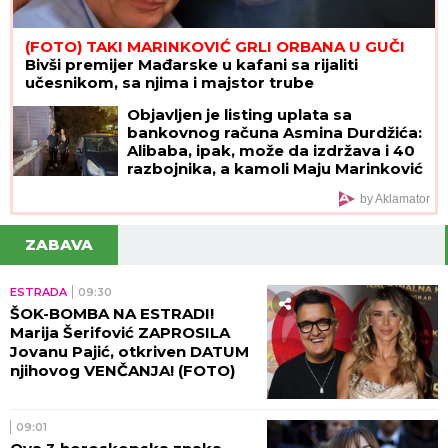
(FOTO) TAKI MARINKOVIĆ GRLI ORBANA U GUČI
Bivši premijer Mađarske u kafani sa rijaliti
učesnikom, sa njima i majstor trube
Objavljen je listing uplata sa
bankovnog računa Asmina Durdžića:
Alibaba, ipak, može da izdržava i 40
razbojnika, a kamoli Maju Marinković
by Aklamator
ZABAVA
ESTRADA
09:30
ŠOK-BOMBA NA ESTRADI!
Marija Šerifović ZAPROSILA
Jovanu Pajić, otkriven DATUM
njihovog VENČANJA! (FOTO)
09:01