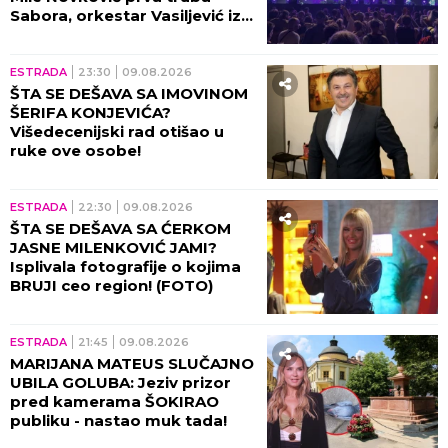
Sabora, orkestar Vasiljević iz
Požege najbolji orkestar
ESTRADA
23:30
09.08.2026
ŠTA SE DEŠAVA SA IMOVINOM
ŠERIFA KONJEVIĆA?
Višedecenijski rad otišao u
ruke ove osobe!
ESTRADA
22:30
09.08.2026
ŠTA SE DEŠAVA SA ĆERKOM
JASNE MILENKOVIĆ JAMI?
Isplivala fotografije o kojima
BRUJI ceo region! (FOTO)
ESTRADA
21:45
09.08.2026
MARIJANA MATEUS SLUČAJNO
UBILA GOLUBA: Jeziv prizor
pred kamerama ŠOKIRAO
publiku - nastao muk tada!