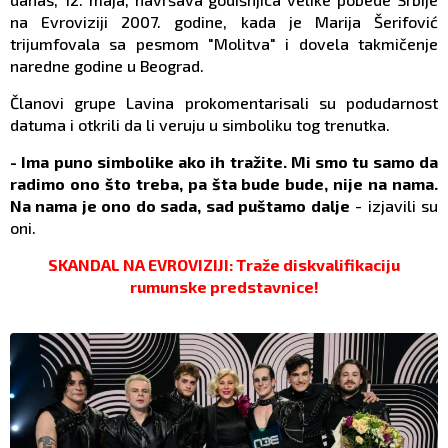
na Evroviziji 2007. godine, kada je Marija Šerifović
trijumfovala sa pesmom "Molitva" i dovela takmičenje
naredne godine u Beograd.
Članovi grupe Lavina prokomentarisali su podudarnost
datuma i otkrili da li veruju u simboliku tog trenutka.
- Ima puno simbolike ako ih tražite. Mi smo tu samo da
radimo ono što treba, pa šta bude bude, nije na nama.
Na nama je ono do sada, sad puštamo dalje
- izjavili su
oni.
SKANDAL NA EVROVIZIJI: Traže diskvalifikaciju
rumunske predstavnice!