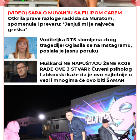
(VIDEO) SARA O MUVANJU SA FILIPOM CAREM
Otkrila prave razloge raskida sa Muratom,
spomenula i prevaru: "Janjuš mi je najveća
greška"
Voditeljka RTS slomljena zbog
tragedije! Oglasila se na Instagramu,
poslala je jasnu poruku
Muškarci NE NAPUŠTAJU ŽENE KOJE
RADE OVE 3 STVARI: Čuveni psiholog
Labkovski kaže da je ovo najbitnije u
vezi i mnogima će ovo biti ŠAMAR
OTREŽNJENJA