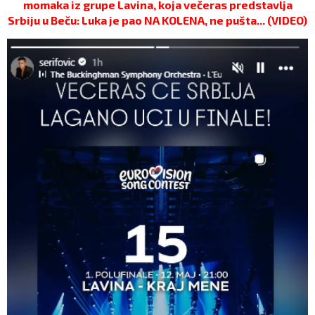
momaka iz grupe Lavina, koja večeras predstavlja
Srbiju u Beču: Luka je pao NA KOLENA, ne pušta... (VIDEO)