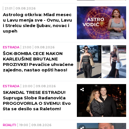
21:01
09.08.2026
Astrolog otkriva: Mlad mesec
u Lavu menja sve - Ovnu, Lavu
i Strelcu slede ljubav, novac i
uspeh
ESTRADA
21:00
09.08.2026
ŠOK-BOMBA CECE NAKON
KARLEUŠINE BRUTALNE
PROZIVKE! Pevačice uhvaćene
zajedno, nastao opšti haos!
ESTRADA
20:00
09.08.2026
SKANDAL TRESE ESTRADU!
Supruga Slobe Radanovića
PROGOVORILA O SVEMU: Evo
šta se desilo sa Raletom!
RIJALITI
19:00
09.08.2026