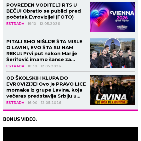
POVREĐEN VODITELJ RTS U
BEČU! Obratio se publici pred
početak Evrovizije! (FOTO)
ESTRADA
19:10
12.05.2026
PITALI SMO NIŠLIJE ŠTA MISLE
O LAVINI, EVO ŠTA SU NAM
REKLI: Prvi put nakon Marije
Šerifović imamo šanse za
POBEDU! Najavljen HAOS u
ESTRADA
18:30
12.05.2026
rodnom gradu (VIDEO)
OD ŠKOLSKIH KLUPA DO
EVROVIZIJE! Ovo je PRAVO LICE
momaka iz grupe Lavina, koja
večeras predstavlja Srbiju u
Beču: Luka je pao NA KOLENA,
ESTRADA
16:00
12.05.2026
ne pušta... (VIDEO)
BONUS VIDEO: