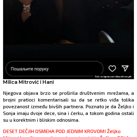
Foto: instagram.com/milica.mitrovic.pink
Milica Mitrović i Hani
Njegova objava brzo se proširila društvenim mrežama, a
brojni pratioci komentarisali su da se retko viđa tolika
povezanost između bivših partnera. Poznato je da Željko i
Sonja imaju dvoje dece, sina i ćerku, a tokom godina ostali
su u korektnim i bliskim odnosima.
DESET DEČJIH OSMEHA POD JEDNIM KROVOM! Željko