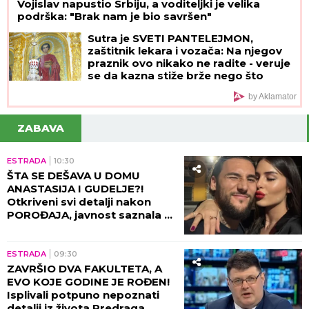
Vojislav napustio Srbiju, a voditeljki je velika
podrška: "Brak nam je bio savršen"
Sutra je SVETI PANTELEJMON,
zaštitnik lekara i vozača: Na njegov
praznik ovo nikako ne radite - veruje
se da kazna stiže brže nego što
mislite
by Aklamator
ZABAVA
ESTRADA
10:30
ŠTA SE DEŠAVA U DOMU
ANASTASIJA I GUDELJE?!
Otkriveni svi detalji nakon
POROĐAJA, javnost saznala u
kakvom je stanju SIN!
ESTRADA
09:30
ZAVRŠIO DVA FAKULTETA, A
EVO KOJE GODINE JE ROĐEN!
Isplivali potpuno nepoznati
detalji iz života Predraga