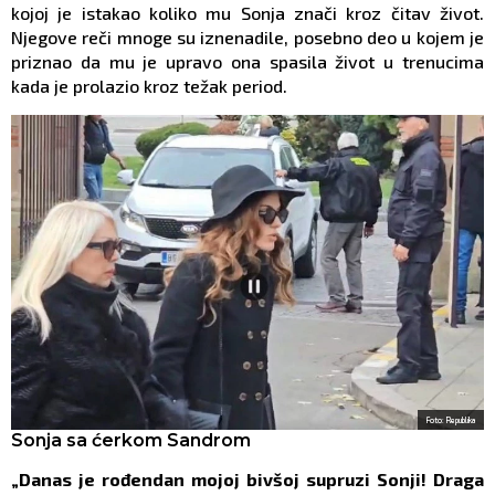
kojoj je istakao koliko mu Sonja znači kroz čitav život.
Njegove reči mnoge su iznenadile, posebno deo u kojem je
priznao da mu je upravo ona spasila život u trenucima
kada je prolazio kroz težak period.
Foto: Republika
Sonja sa ćerkom Sandrom
„Danas je rođendan mojoj bivšoj supruzi Sonji! Draga