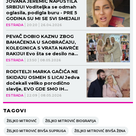
JOVANA JEREMIĆ NAPUSTILA
SRBIJU! Voditeljka se odmah
oglasila, podigla buru - PRE 5
GODINA SU MI SE SVI SMEJALI!
ESTRADA
20:20
26.04.2026
PEVAČ DOBIO KAZNU ZBOG
BAHAĆENJA U SAOBRAĆAJU,
KOLEGINICA S VRATA NAVRĆE
RAKIJU! Evo šta se desilo na
punoletstvu ćerke Mirka
ESTRADA
23:50
08.05.2026
Kodića, O OVOME SVI BRUJE!
(VIDEO, GALERIJA)
RODITELJI MARKA GAČIĆA NE
SKIDAJU OSMEH S LICA! Jedva
dočekali veliko porodično
slavlje, EVO GDE SMO IH
UHVATILI! (VIDEO)
ESTRADA
22:09
08.05.2026
TAGOVI
ŽELJKO MITROVIĆ
ŽELJKO MITROVIĆ BIOGRAFIJA
ŽELJKO MITROVIĆ BIVŠA SUPRUGA
ŽELJKO MITROVIĆ BIVŠA ŽENA