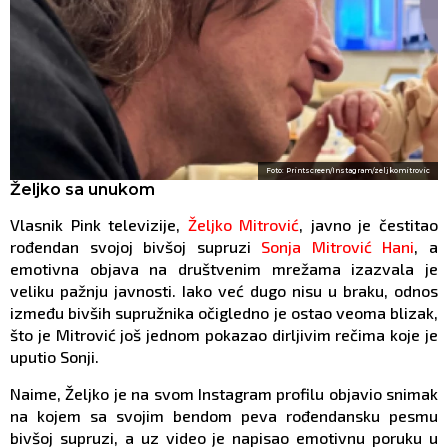
Foto: Printscreen/Instagram/zeljkomitrovic
Željko sa unukom
Vlasnik Pink televizije,
Željko Mitrović
, javno je čestitao
rođendan svojoj bivšoj supruzi
Sonja Mitrović Hani
, a
emotivna objava na društvenim mrežama izazvala je
veliku pažnju javnosti. Iako već dugo nisu u braku, odnos
između bivših supružnika očigledno je ostao veoma blizak,
što je Mitrović još jednom pokazao dirljivim rečima koje je
uputio Sonji.
Naime, Željko je na svom Instagram profilu objavio snimak
na kojem sa svojim bendom peva rođendansku pesmu
bivšoj supruzi, a uz video je napisao emotivnu poruku u