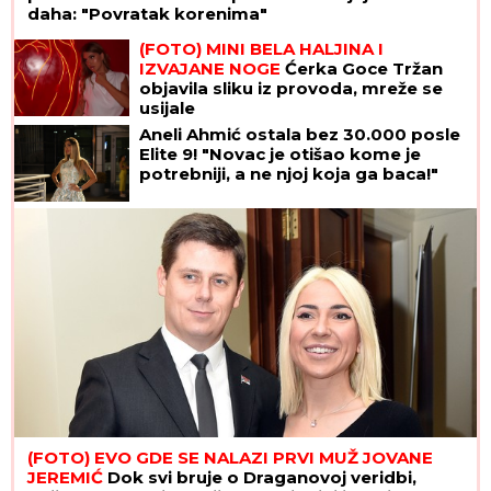
daha: "Povratak korenima"
(FOTO) MINI BELA HALJINA I
IZVAJANE NOGE
Ćerka Goce Tržan
objavila sliku iz provoda, mreže se
usijale
Aneli Ahmić ostala bez 30.000 posle
Elite 9! "Novac je otišao kome je
potrebniji, a ne njoj koja ga baca!"
(FOTO) EVO GDE SE NALAZI PRVI MUŽ JOVANE
JEREMIĆ
Dok svi bruje o Draganovoj veridbi,