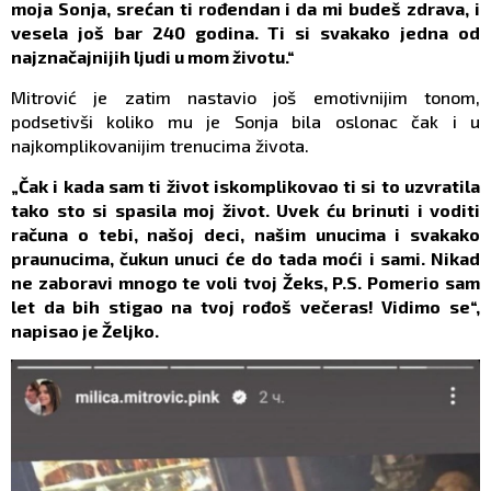
moja Sonja, srećan ti rođendan i da mi budeš zdrava, i
vesela još bar 240 godina. Ti si svakako jedna od
najznačajnijih ljudi u mom životu.“
Mitrović je zatim nastavio još emotivnijim tonom,
podsetivši koliko mu je Sonja bila oslonac čak i u
najkomplikovanijim trenucima života.
„Čak i kada sam ti život iskomplikovao ti si to uzvratila
tako sto si spasila moj život. Uvek ću brinuti i voditi
računa o tebi, našoj deci, našim unucima i svakako
praunucima, čukun unuci će do tada moći i sami. Nikad
ne zaboravi mnogo te voli tvoj Žeks, P.S. Pomerio sam
let da bih stigao na tvoj rođoš večeras! Vidimo se“,
napisao je Željko.