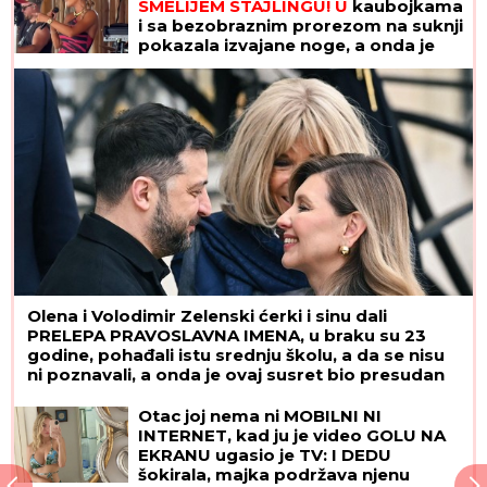
SMELIJEM STAJLINGU! U
kaubojkama
i sa bezobraznim prorezom na suknji
pokazala izvajane noge, a onda je
sevnulo i više nego što je planirala
(Foto)
Olena i Volodimir Zelenski ćerki i sinu dali
PRELEPA PRAVOSLAVNA IMENA, u braku su 23
godine, pohađali istu srednju školu, a da se nisu
ni poznavali, a onda je ovaj susret bio presudan
Otac joj nema ni MOBILNI NI
INTERNET, kad ju je video GOLU NA
EKRANU ugasio je TV: I DEDU
šokirala, majka podržava njenu