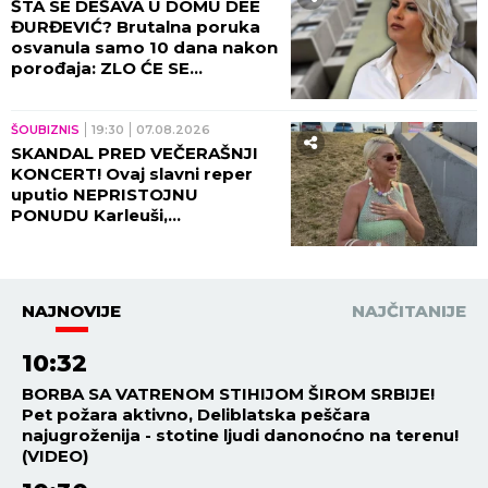
ŠTA SE DEŠAVA U DOMU DEE
ĐURĐEVIĆ? Brutalna poruka
osvanula samo 10 dana nakon
porođaja: ZLO ĆE SE
PRETVARATI...
ŠOUBIZNIS
19:30
07.08.2026
SKANDAL PRED VEČERAŠNJI
KONCERT! Ovaj slavni reper
uputio NEPRISTOJNU
PONUDU Karleuši,
organizatori ODBILI ZAHTEV
ZA OTKAZIVANJE!
NAJNOVIJE
NAJČITANIJE
10:32
BORBA SA VATRENOM STIHIJOM ŠIROM SRBIJE!
Pet požara aktivno, Deliblatska peščara
najugroženija - stotine ljudi danonoćno na terenu!
(VIDEO)