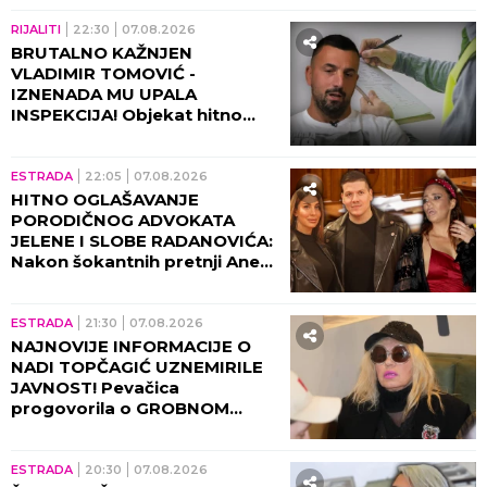
(VIDEO)
RIJALITI
22:30
07.08.2026
BRUTALNO KAŽNJEN
VLADIMIR TOMOVIĆ -
IZNENADA MU UPALA
INSPEKCIJA! Objekat hitno
zatvoren, on se odmah
oglasio!
ESTRADA
22:05
07.08.2026
HITNO OGLAŠAVANJE
PORODIČNOG ADVOKATA
JELENE I SLOBE RADANOVIĆA:
Nakon šokantnih pretnji Ane
Nikolić situacija dobija pravni
epilog!
ESTRADA
21:30
07.08.2026
NAJNOVIJE INFORMACIJE O
NADI TOPČAGIĆ UZNEMIRILE
JAVNOST! Pevačica
progovorila o GROBNOM
MESTU: JAKO SE PLAŠIM...
ESTRADA
20:30
07.08.2026