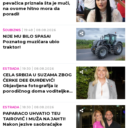
pevačica priznala šta je muči,
na ovome hitno mora da
poradi!
ŠOUBIZNIS
19:48
08.08.2026
NIJE MU BILO SPASA!
Poznatog muzičara ubio
traktor!
ESTRADA
19:30
08.08.2026
CELA SRBIJA U SUZAMA ZBOG
ĆERKE DEE ĐURĐEVIĆ!
Objavljena fotografija iz
porodičnog doma voditeljke,
sve usledilo nakon povratka iz
porodilišta!
ESTRADA
18:30
08.08.2026
PAPARACO UHVATIO TEU
TAIROVIĆ I MUŽA NA JAHTI!
Nakon jezive saobraćajke