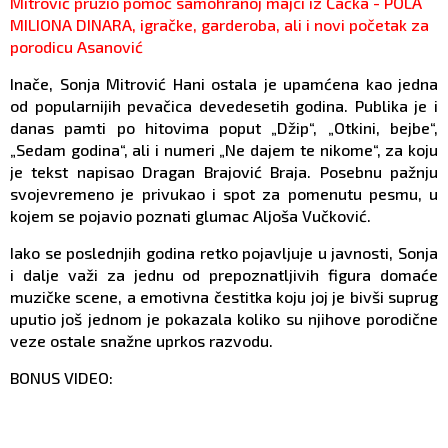
Mitrović pružio pomoć samohranoj majci iz Čačka - POLA
MILIONA DINARA, igračke, garderoba, ali i novi početak za
porodicu Asanović
Inače, Sonja Mitrović Hani ostala je upamćena kao jedna
od popularnijih pevačica devedesetih godina. Publika je i
danas pamti po hitovima poput „Džip“, „Otkini, bejbe“,
„Sedam godina“, ali i numeri „Ne dajem te nikome“, za koju
je tekst napisao Dragan Brajović Braja. Posebnu pažnju
svojevremeno je privukao i spot za pomenutu pesmu, u
kojem se pojavio poznati glumac Aljoša Vučković.
Iako se poslednjih godina retko pojavljuje u javnosti, Sonja
i dalje važi za jednu od prepoznatljivih figura domaće
muzičke scene, a emotivna čestitka koju joj je bivši suprug
uputio još jednom je pokazala koliko su njihove porodične
veze ostale snažne uprkos razvodu.
BONUS VIDEO: