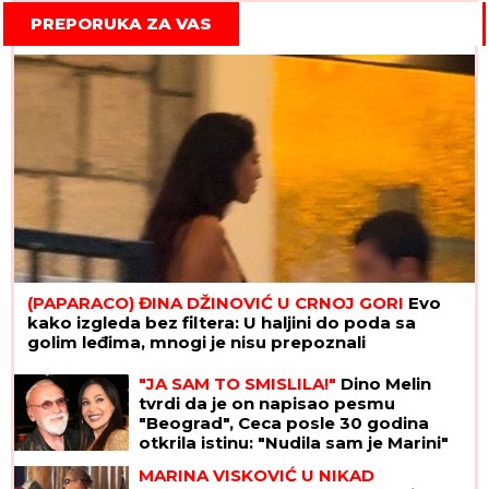
PREPORUKA ZA VAS
(PAPARACO) ĐINA DŽINOVIĆ U CRNOJ GORI
Evo
kako izgleda bez filtera: U haljini do poda sa
golim leđima, mnogi je nisu prepoznali
"JA SAM TO SMISLILA!"
Dino Melin
tvrdi da je on napisao pesmu
"Beograd", Ceca posle 30 godina
otkrila istinu: "Nudila sam je Marini"
MARINA VISKOVIĆ U NIKAD