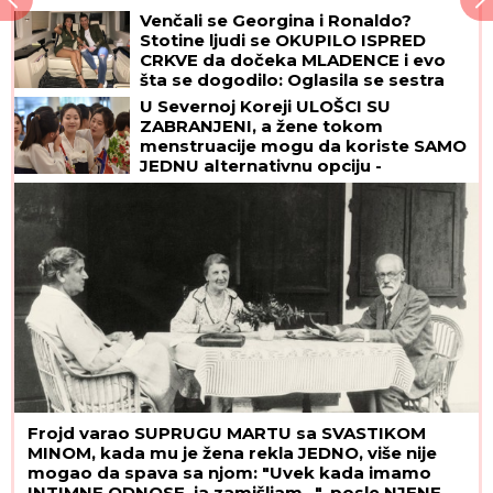
karijeru! Ovo je "obična" porodica
Venčali se Georgina i Ronaldo?
NAJVEĆE UZDANICE HOLIVUDA
Stotine ljudi se OKUPILO ISPRED
CRKVE da dočeka MLADENCE i evo
šta se dogodilo: Oglasila se sestra
slavnog fudbalera, njegove klupske
U Severnoj Koreji ULOŠCI SU
obaveze ukazuju samo na jedno
ZABRANJENI, a žene tokom
menstruacije mogu da koriste SAMO
JEDNU alternativnu opciju -
zastrašujuća pravila u svetu Kim
Džong Una
Frojd varao SUPRUGU MARTU sa SVASTIKOM
MINOM, kada mu je žena rekla JEDNO, više nije
mogao da spava sa njom: "Uvek kada imamo
INTIMNE ODNOSE, ja zamišljam...", posle NJENE