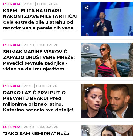
ESTRADA
23:30
08.08.2026
KREM I ELITA NA UDARU
NAKON IZJAVE MILETA KITIĆA!
Cela estrada bila u strahu od
razotkrivanja paralelnih veza
tad!
ESTRADA
22:30
08.08.2026
SNIMAK MARINE VISKOVIĆ
ZAPALIO DRUŠTVENE MREŽE:
Pevačici sevnula zadnjica -
video se deli munjevitom
brzinom! (VIDEO)
ESTRADA
21:30
08.08.2026
DARKO LAZIĆ PRVI PUT O
PREVARI U BRAKU! Pred
milionima priznao istinu,
Katarina saznala sve detalje!
ESTRADA
20:30
08.08.2026
"JAKO SAM NEMIRNA" Naša