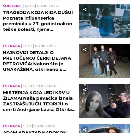
ŠOUBIZNIS
14:30
08.08.2026
TRAGEDIJA KOJA KIDA DUŠU!
Poznata influenserka
preminula u 27. godini nakon
teške bolesti, njene
POSLEDNJE REČI nateraće vas
na plač!
ESTRADA
13:30
08.08.2026
NAJNOVIJI DETALJI O
PRETUČENOJ ĆERKI DEJANA
PETROVIĆA: Nakon što je
UNAKAŽENA, otkriveno u
kakvom je sada stanju!
ESTRADA
12:30
08.08.2026
MISTERIJA KOJA LEDI KRV U
ŽILAMA! Naša pevačica iznela
ZASTRAŠUJUĆU TEORIJU o
smrti Andrijane Lazić: Otkrila
jeziv detalj iz Dubaija koji
menja SVE!
ESTRADA
11:30
08.08.2026
ADAM ADAKTAR NAPOKON