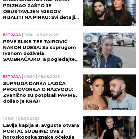
PRIZNAO ZAŠTO JE
OBUSTAVLJEN NJEGOV
RIJALITI NA PINKU: Svi detalji
razgovora sa Milicom Mitrović,
OVO javnost nije znala!
ESTRADA
10:30
08.08.2026
PRVE SLIKE TEE TAIROVIĆ
NAKON UDESA: Sa suprugom
Ivanom doživela
SAOBRAĆAJKU, a pogledajte
kako izgleda! (FOTO)
ESTRADA
09:30
08.08.2026
SUPRUGA DARKA LAZIĆA
PROGOVORILA O RAZVODU:
Zvanično su potpisali PAPIRE,
došao je KRAJ!
09:01
08.08.2026
Lavlja kapija 8. avgusta otvara
PORTAL SUDBINE: Ova 3
horoskopska znaka očekuje