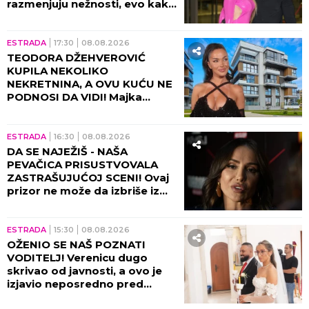
razmenjuju nežnosti, evo kako
sada izgledaju (FOTO+VIDEO)
ESTRADA
17:30
08.08.2026
TEODORA DŽEHVEROVIĆ
KUPILA NEKOLIKO
NEKRETNINA, A OVU KUĆU NE
PODNOSI DA VIDI! Majka
otkrila sve: "Rekla mi je da je
prodam"
ESTRADA
16:30
08.08.2026
DA SE NAJEŽIŠ - NAŠA
PEVAČICA PRISUSTVOVALA
ZASTRAŠUJUĆOJ SCENI! Ovaj
prizor ne može da izbriše iz
sećanja ni danas, bili su sami u
kući tada!
ESTRADA
15:30
08.08.2026
OŽENIO SE NAŠ POZNATI
VODITELJ! Verenicu dugo
skrivao od javnosti, a ovo je
izjavio neposredno pred
venčanje!