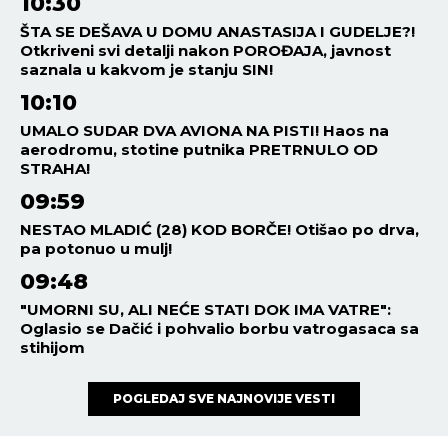
10:30
ŠTA SE DEŠAVA U DOMU ANASTASIJA I GUDELJE?!
Otkriveni svi detalji nakon POROĐAJA, javnost
saznala u kakvom je stanju SIN!
10:10
UMALO SUDAR DVA AVIONA NA PISTI! Haos na
aerodromu, stotine putnika PRETRNULO OD
STRAHA!
09:59
NESTAO MLADIĆ (28) KOD BORČE! Otišao po drva,
pa potonuo u mulj!
09:48
"UMORNI SU, ALI NEĆE STATI DOK IMA VATRE":
Oglasio se Dačić i pohvalio borbu vatrogasaca sa
stihijom
POGLEDAJ SVE NAJNOVIJE VESTI