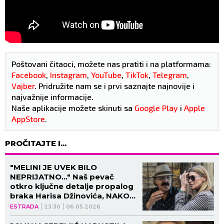
Poštovani čitaoci, možete nas pratiti i na platformama:
Facebook
,
Instagram
,
YouTube
,
TikTok
,
Telegram
,
Vajber
. Pridružite nam se i prvi saznajte najnovije i
najvažnije informacije.
Naše aplikacije možete skinuti sa
Google Play
i
Apple
AppStore
.
PROČITAJTE I...
"MELINI JE UVEK BILO
NEPRIJATNO..." Naš pevač
otkro ključne detalje propalog
braka Harisa Džinovića, NAKON
OVOGA USLEDIO RAZVOD!
ESTRADA
23:30
06.05.2026