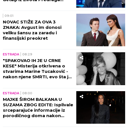
Sarape, ove činjenice će vas
IZNENADITI!
09:01
NOVAC STIŽE ZA OVA 3
ZNAKA: Avgust im donosi
veliku šansu za zaradu i
finansijski preokret
ESTRADA
08:29
"SPAKOVAO IH JE U CRNE
KESE" Misterija otkrivena o
stvarima Marine Tucaković -
nakon njene SMRTI, evo šta je
Futa uradio!
ESTRADA
08:00
MAJKE ŠIROM BALKANA U
SUZAMA ZBOG EDITE: Isplivale
srceparajuće informacije iz
porodičnog doma nakon
porođaja!