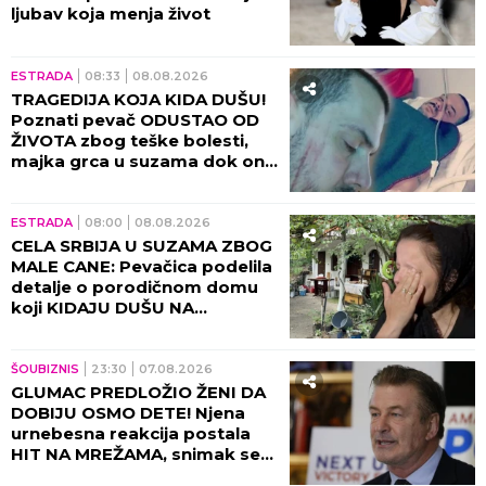
ljubav koja menja život
ESTRADA
08:33
08.08.2026
TRAGEDIJA KOJA KIDA DUŠU!
Poznati pevač ODUSTAO OD
ŽIVOTA zbog teške bolesti,
majka grca u suzama dok on
SPREMA SEBI GROB!
ESTRADA
08:00
08.08.2026
CELA SRBIJA U SUZAMA ZBOG
MALE CANE: Pevačica podelila
detalje o porodičnom domu
koji KIDAJU DUŠU NA
KOMADE!
ŠOUBIZNIS
23:30
07.08.2026
GLUMAC PREDLOŽIO ŽENI DA
DOBIJU OSMO DETE! Njena
urnebesna reakcija postala
HIT NA MREŽAMA, snimak se
deli neverovatnom brzinom!