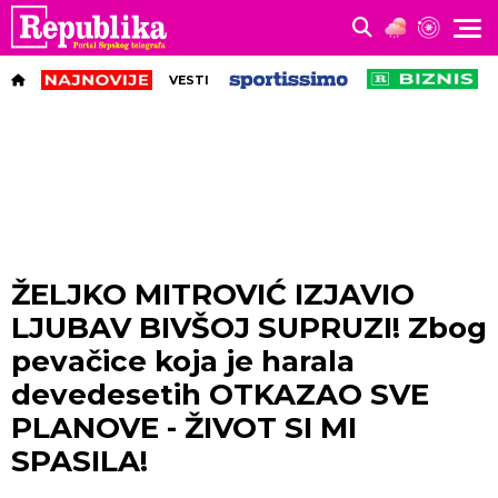
VESTI
ŽELJKO MITROVIĆ IZJAVIO
LJUBAV BIVŠOJ SUPRUZI! Zbog
pevačice koja je harala
devedesetih OTKAZAO SVE
PLANOVE - ŽIVOT SI MI
SPASILA!