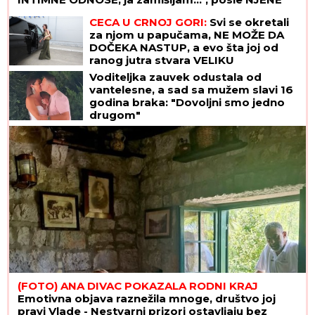
SMRTI pao u očaj
CECA U CRNOJ GORI:
Svi se okretali
za njom u papučama, NE MOŽE DA
DOČEKA NASTUP, a evo šta joj od
ranog jutra stvara VELIKU
NELAGODU! (VIDEO)
Voditeljka zauvek odustala od
vantelesne, a sad sa mužem slavi 16
godina braka: "Dovoljni smo jedno
drugom"
(FOTO) ANA DIVAC POKAZALA RODNI KRAJ
Emotivna objava raznežila mnoge, društvo joj
pravi Vlade - Nestvarni prizori ostavljaju bez