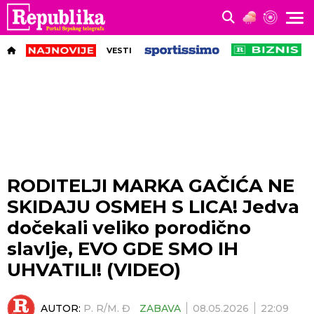
VESTI
RODITELJI MARKA GAČIĆA NE
SKIDAJU OSMEH S LICA! Jedva
dočekali veliko porodično
slavlje, EVO GDE SMO IH
UHVATILI! (VIDEO)
AUTOR:
P. R/M. Đ
ZABAVA
08.05.2026
22:09