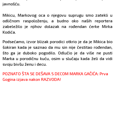
javnošću.
Mikicu, Markovog oca o njegovu suprugu smo zatekli u
odličnom raspoloženju, a budno oko naših reportera
zabeležilo je njihov dolazak na rođendan ćerke Mirka
Kodića.
Podsećamo, izvor blizak porodici otkrio je da je Mikica bio
šokiran kada je saznao da mu sin nije čestitao rođendan,
što ga je duboko pogodilo. Odlučio je da više ne pusti
Marka u porodičnu kuću, osim u slučaju kada želi da vidi
svoju bivšu ženu i decu.
POZNATO ŠTA SE DEŠAVA S DECOM MARKA GAČIĆA: Prva
Gogina izjava nakon RAZVODA!