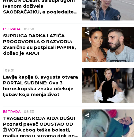
NAKON UDESA: Sa suprugom
Ivanom doživela
SAOBRAĆAJKU, a pogledajte
kako izgleda! (FOTO)
ESTRADA
09:30
SUPRUGA DARKA LAZIĆA
PROGOVORILA O RAZVODU:
Zvanično su potpisali PAPIRE,
došao je KRAJ!
09:01
Lavlja kapija 8. avgusta otvara
PORTAL SUDBINE: Ova 3
horoskopska znaka očekuje
ljubav koja menja život
ESTRADA
08:33
TRAGEDIJA KOJA KIDA DUŠU!
Poznati pevač ODUSTAO OD
ŽIVOTA zbog teške bolesti,
majka grca u suzama dok on