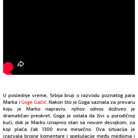
U poslednje vreme, Srbija bruji o razvodu poznatog para
Marka i
Goge Gačić
. Nakon što je Goga saznala za prevaru
koju je Marko napravio, njihov odnos doživeo je
dramatičan preokret. Goga je ostala da živi u porodičnoj
kući, dok je Marko iznajmio stan sa novom devojkom, za
koji plaća čak 1300 evra mesečno. Ova situacija je
izazvala brojne komentare i spekulacije među medijima i