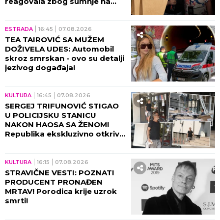
reagovala zbog sumnje na
KRAĐU!
ESTRADA
16:45
07.08.2026
TEA TAIROVIĆ SA MUŽEM
DOŽIVELA UDES: Automobil
skroz smrskan - ovo su detalji
jezivog događaja!
KULTURA
16:45
07.08.2026
SERGEJ TRIFUNOVIĆ STIGAO
U POLICIJSKU STANICU
NAKON HAOSA SA ŽENOM!
Republika ekskluzivno otkriva
DETALJE SKANDALA - evo šta
se desilo! (VIDEO)
KULTURA
16:15
07.08.2026
STRAVIČNE VESTI: POZNATI
PRODUCENT PRONAĐEN
MRTAV! Porodica krije uzrok
smrti!