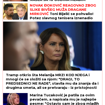
NOVAK ĐOKOVIĆ REAGOVAO ZBOG
SLIKE BIVŠEG MUŽA DRAGANE
MIRKOVIĆ
Toni Bijelić se pohvalio!
Potez slavnog tenisera iznenadio
sve - o ovome se i dalje priča
Tramp otkrio šta Melanija MRZI KOD NJEGA i
mnogi će se složiti sa njom: "DRAGI, TO
PREDSEDNICI NE RADE", stavila mu da znanja da i
drugima smeta, ali se pretvaraju - iz pristojnosti
Marina Tucaković je patila za ovim
pevačem, a napisala mu je najlepše
pesme: "Ostavio sam je zbog mlađih