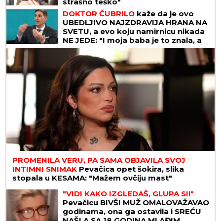
strašno teško"
DOKTOR ČUBRILO
kaže da je ovo
UBEDLJIVO NAJZDRAVIJA HRANA NA
SVETU, a evo koju namirnicu nikada
NE JEDE: "I moja baba je to znala, a
možda vam zvuči suludo"
PROMENILA VERU, PA SAMA OBJAVILA SVOJ
INTIMNI SNIMAK
Pevačica opet šokira, slika
stopala u KESAMA: "Mažem ovčiju mast"
"VIDI KAKO IZGLEDAŠ, GLUPA SI!"
Pevačicu BIVŠI MUŽ OMALOVAŽAVAO
godinama, ona ga ostavila i SREĆU
NAŠLA SA 18 GODINA MLAĐIM