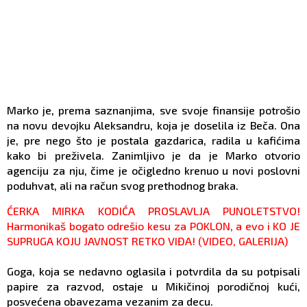
Marko je, prema saznanjima, sve svoje finansije potrošio
na novu devojku Aleksandru, koja je doselila iz Beča. Ona
je, pre nego što je postala gazdarica, radila u kafićima
kako bi preživela. Zanimljivo je da je Marko otvorio
agenciju za nju, čime je očigledno krenuo u novi poslovni
poduhvat, ali na račun svog prethodnog braka.
ĆERKA MIRKA KODIĆA PROSLAVLJA PUNOLETSTVO!
Harmonikaš bogato odrešio kesu za POKLON, a evo i KO JE
SUPRUGA KOJU JAVNOST RETKO VIĐA! (VIDEO, GALERIJA)
Goga, koja se nedavno oglasila i potvrdila da su potpisali
papire za razvod, ostaje u Mikičinoj porodičnoj kući,
posvećena obavezama vezanim za decu.