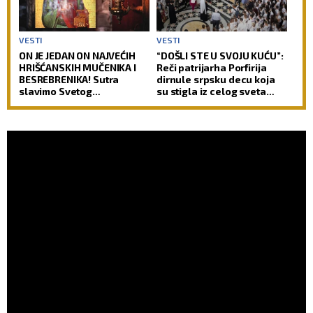
VESTI
VESTI
ON JE JEDAN ON NAJVEĆIH
“DOŠLI STE U SVOJU KUĆU”:
HRIŠĆANSKIH MUČENIKA I
Reči patrijarha Porfirija
BESREBRENIKA! Sutra
dirnule srpsku decu koja
slavimo Svetog
su stigla iz celog sveta
velikomučenika
(FOTO)
Pantelejmona!