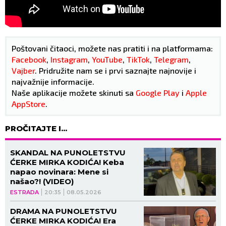
Poštovani čitaoci, možete nas pratiti i na platformama:
Facebook
,
Instagram
,
YouTube
,
TikTok
,
Telegram
,
Vajber
. Pridružite nam se i prvi saznajte najnovije i
najvažnije informacije.
Naše aplikacije možete skinuti sa
Google Play
i
Apple
AppStore
.
PROČITAJTE I...
SKANDAL NA PUNOLETSTVU
ĆERKE MIRKA KODIĆA! Keba
napao novinara: Mene si
našao?! (VIDEO)
ESTRADA
20:35
08.05.2026
DRAMA NA PUNOLETSTVU
ĆERKE MIRKA KODIĆA! Era