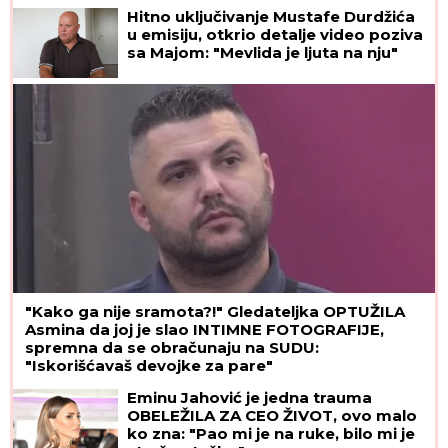
posle 23 godine - "U kupatilu su bila
Hitno uključivanje Mustafe Durdžića
TAJNA VRATA"
u emisiju, otkrio detalje video poziva
sa Majom: "Mevlida je ljuta na nju"
"Kako ga nije sramota?!" Gledateljka OPTUŽILA
Asmina da joj je slao INTIMNE FOTOGRAFIJE,
spremna da se obračunaju na SUDU:
"Iskorišćavaš devojke za pare"
Eminu Jahović je jedna trauma
OBELEŽILA ZA CEO ŽIVOT, ovo malo
ko zna: "Pao mi je na ruke, bilo mi je