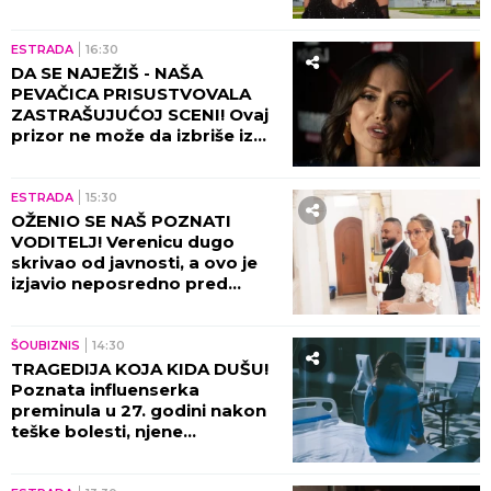
otkrila sve: "Rekla mi je da je
prodam"
ESTRADA
16:30
DA SE NAJEŽIŠ - NAŠA
PEVAČICA PRISUSTVOVALA
ZASTRAŠUJUĆOJ SCENI! Ovaj
prizor ne može da izbriše iz
sećanja ni danas, bili su sami u
kući tada!
ESTRADA
15:30
OŽENIO SE NAŠ POZNATI
VODITELJ! Verenicu dugo
skrivao od javnosti, a ovo je
izjavio neposredno pred
venčanje!
ŠOUBIZNIS
14:30
TRAGEDIJA KOJA KIDA DUŠU!
Poznata influenserka
preminula u 27. godini nakon
teške bolesti, njene
POSLEDNJE REČI nateraće vas
na plač!