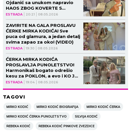
Ojdanić sa unukom napravio
HAOS ZBOG KOVERTE S
NOVCEM, sve je stalo u
ESTRADA
20:21
08.05.2026
trenutku! (VIDEO, GALERIJA)
ZAVIRITE NA GALA PROSLAVU
ĆERKE MIRKA KODIĆA! Sve
puca od glamura, a jedan detalj
svima zapao za oko! (VIDEO)
ESTRADA
19:30
08.05.2026
ĆERKA MIRKA KODIĆA
PROSLAVLJA PUNOLETSTVO!
Harmonikaš bogato odrešio
kesu za POKLON, a evo i KO JE
SUPRUGA KOJU JAVNOST
ESTRADA
19:04
08.05.2026
RETKO VIĐA! (VIDEO, GALERIJA)
TAGOVI
MIRKO KODIĆ
MIRKO KODIĆ BIOGRAFIJA
MIRKO KODIĆ ĆERKA
MIRKO KODIĆ ĆERKA PUNOLETSTVO
SILVIJA KODIĆ
REBEKA KODIĆ
REBEKA KODIĆ PINKOVE ZVEZDICE