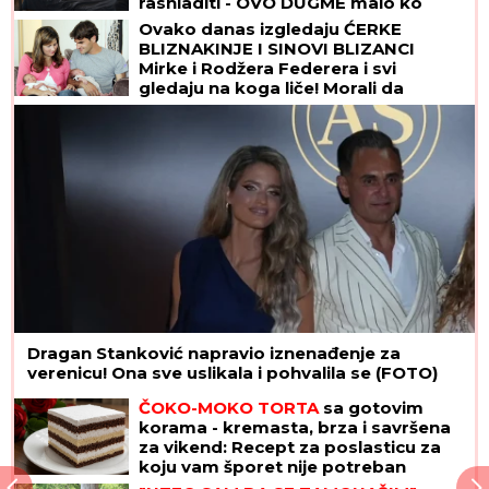
rashladiti - OVO DUGME malo ko
koristi, a pravi najveću razliku
Ovako danas izgledaju ĆERKE
BLIZNAKINJE I SINOVI BLIZANCI
Mirke i Rodžera Federera i svi
gledaju na koga liče! Morali da
zarađuju DŽEPERAC iako im je otac
milijarder: "Neka znaju da novac ne
pada sa neba"
Dragan Stanković napravio iznenađenje za
verenicu! Ona sve uslikala i pohvalila se (FOTO)
ČOKO-MOKO TORTA
sa gotovim
korama - kremasta, brza i savršena
za vikend: Recept za poslasticu za
koju vam šporet nije potreban