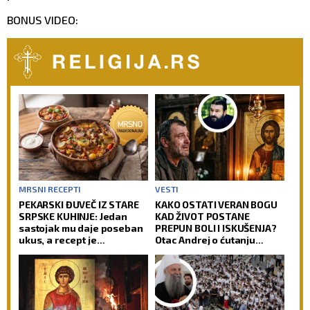
BONUS VIDEO:
MRSNI RECEPTI
VESTI
PEKARSKI ĐUVEČ IZ STARE
KAKO OSTATI VERAN BOGU
SRPSKE KUHINJE: Jedan
KAD ŽIVOT POSTANE
sastojak mu daje poseban
PREPUN BOLI I ISKUŠENJA?
ukus, a recept je
Otac Andrej o ćutanju
jednostavniji nego što
Gospoda kad je najteže!
mislite