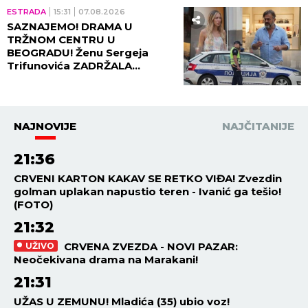
ESTRADA
15:31
07.08.2026
SAZNAJEMO! DRAMA U
TRŽNOM CENTRU U
BEOGRADU! Ženu Sergeja
Trifunovića ZADRŽALA
POLICIJA, glumac počeo da
DIVLJA ko oparen, evo zbog
čega!
NAJNOVIJE
NAJČITANIJE
21:36
CRVENI KARTON KAKAV SE RETKO VIĐA! Zvezdin
golman uplakan napustio teren - Ivanić ga tešio!
(FOTO)
21:32
CRVENA ZVEZDA - NOVI PAZAR:
UŽIVO
Neočekivana drama na Marakani!
21:31
UŽAS U ZEMUNU! Mladića (35) ubio voz!