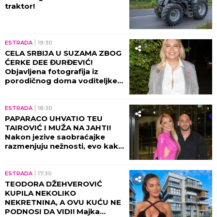
traktor!
ESTRADA
19:30
CELA SRBIJA U SUZAMA ZBOG
ĆERKE DEE ĐURĐEVIĆ!
Objavljena fotografija iz
porodičnog doma voditeljke,
sve usledilo nakon povratka iz
porodilišta!
ESTRADA
18:30
PAPARACO UHVATIO TEU
TAIROVIĆ I MUŽA NA JAHTI!
Nakon jezive saobraćajke
razmenjuju nežnosti, evo kako
sada izgledaju (FOTO+VIDEO)
ESTRADA
17:30
TEODORA DŽEHVEROVIĆ
KUPILA NEKOLIKO
NEKRETNINA, A OVU KUĆU NE
PODNOSI DA VIDI! Majka