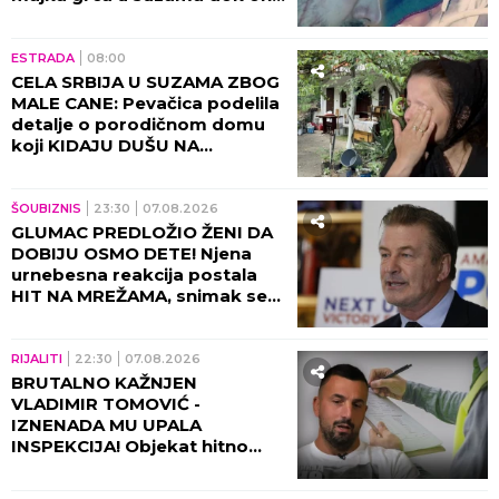
SPREMA SEBI GROB!
ESTRADA
08:00
CELA SRBIJA U SUZAMA ZBOG
MALE CANE: Pevačica podelila
detalje o porodičnom domu
koji KIDAJU DUŠU NA
KOMADE!
ŠOUBIZNIS
23:30
07.08.2026
GLUMAC PREDLOŽIO ŽENI DA
DOBIJU OSMO DETE! Njena
urnebesna reakcija postala
HIT NA MREŽAMA, snimak se
deli neverovatnom brzinom!
(VIDEO)
RIJALITI
22:30
07.08.2026
BRUTALNO KAŽNJEN
VLADIMIR TOMOVIĆ -
IZNENADA MU UPALA
INSPEKCIJA! Objekat hitno
zatvoren, on se odmah
oglasio!