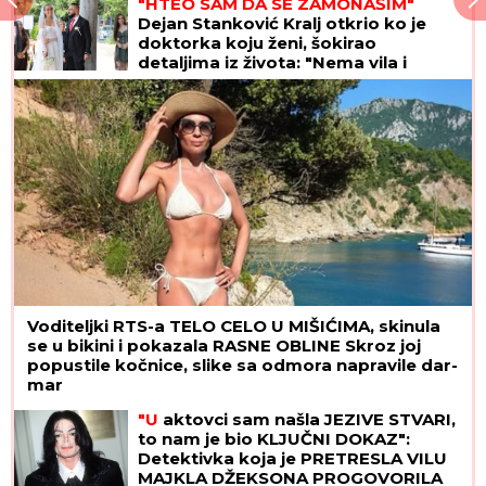
"HTEO SAM DA SE ZAMONAŠIM"
Dejan Stanković Kralj otkrio ko je
doktorka koju ženi, šokirao
detaljima iz života: "Nema vila i
kamiona" (VIDEO)
Voditeljki RTS-a TELO CELO U MIŠIĆIMA, skinula
se u bikini i pokazala RASNE OBLINE Skroz joj
popustile kočnice, slike sa odmora napravile dar-
mar
"U
aktovci sam našla JEZIVE STVARI,
to nam je bio KLJUČNI DOKAZ":
Detektivka koja je PRETRESLA VILU
MAJKLA DŽEKSONA PROGOVORILA