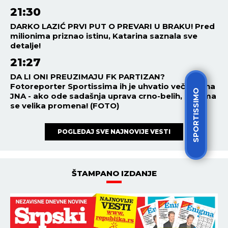
21:30
DARKO LAZIĆ PRVI PUT O PREVARI U BRAKU! Pred
milionima priznao istinu, Katarina saznala sve
detalje!
21:27
DA LI ONI PREUZIMAJU FK PARTIZAN?
Fotoreporter Sportissima ih je uhvatio večeras na
SPORTISSIMO
JNA - ako ode sadašnja uprava crno-belih, sprema
se velika promena! (FOTO)
POGLEDAJ SVE NAJNOVIJE VESTI
ŠTAMPANO IZDANJE