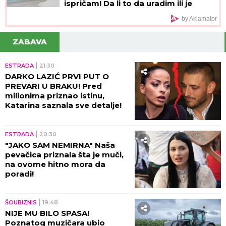
ispričam! Da li to da uradim ili je
pametnije da ĆUTIM?
by Aklamator
ZABAVA
ESTRADA
21:30
DARKO LAZIĆ PRVI PUT O
PREVARI U BRAKU! Pred
milionima priznao istinu,
Katarina saznala sve detalje!
ESTRADA
20:30
"JAKO SAM NEMIRNA" Naša
pevačica priznala šta je muči,
na ovome hitno mora da
poradi!
ŠOUBIZNIS
19:48
NIJE MU BILO SPASA!
Poznatog muzičara ubio