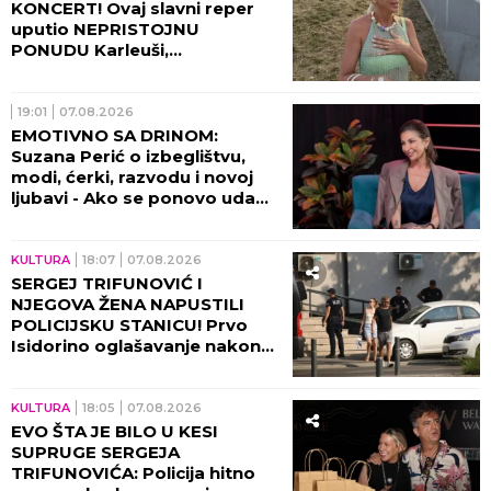
KONCERT! Ovaj slavni reper
uputio NEPRISTOJNU
PONUDU Karleuši,
organizatori ODBILI ZAHTEV
ZA OTKAZIVANJE!
19:01
07.08.2026
EMOTIVNO SA DRINOM:
Suzana Perić o izbeglištvu,
modi, ćerki, razvodu i novoj
ljubavi - Ako se ponovo udam,
promeniću prezime (VIDEO)
KULTURA
18:07
07.08.2026
SERGEJ TRIFUNOVIĆ I
NJEGOVA ŽENA NAPUSTILI
POLICIJSKU STANICU! Prvo
Isidorino oglašavanje nakon
SKANDALA U TRŽNOM
CENTRU! (VIDEO)
KULTURA
18:05
07.08.2026
EVO ŠTA JE BILO U KESI
SUPRUGE SERGEJA
TRIFUNOVIĆA: Policija hitno