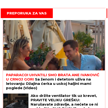
PREPORUKA ZA VAS
PAPARACO! UHVATILI SMO BRATA ANE IVANOVIĆ
U CRNOJ GORI
Sa ženom i detetom uživa na
letovanju: Džajina ćerka u uskoj haljini mami
poglede (Video)
Ako držite ventilator tik uz krevet,
PRAVITE VELIKU GREŠKU:
Narušavate zdravlje, a nećete se ni