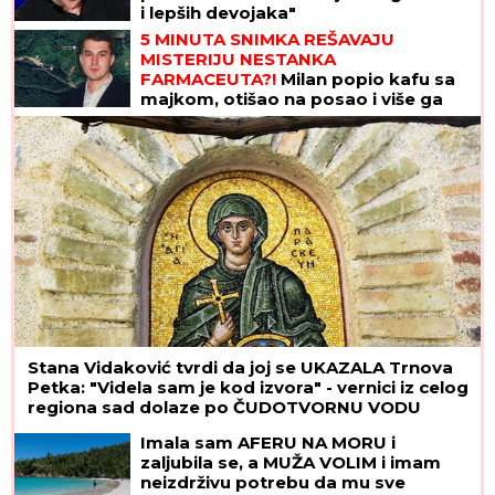
i lepših devojaka"
5 MINUTA SNIMKA REŠAVAJU
MISTERIJU NESTANKA
FARMACEUTA?!
Milan popio kafu sa
majkom, otišao na posao i više ga
NIKO NIJE VIDEO: Supruzi je poslao
OVU poruku (FOTO)
Stana Vidaković tvrdi da joj se UKAZALA Trnova
Petka: "Videla sam je kod izvora" - vernici iz celog
regiona sad dolaze po ČUDOTVORNU VODU
Imala sam AFERU NA MORU i
zaljubila se, a MUŽA VOLIM i imam
neizdrživu potrebu da mu sve