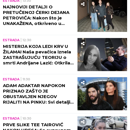
ESTRADA
13:30
NAJNOVIJI DETALJI O
PRETUČENOJ ĆERKI DEJANA
PETROVIĆA: Nakon što je
UNAKAŽENA, otkriveno u
kakvom je sada stanju!
ESTRADA
12:30
MISTERIJA KOJA LEDI KRV U
ŽILAMA! Naša pevačica iznela
ZASTRAŠUJUĆU TEORIJU o
smrti Andrijane Lazić: Otkrila
jeziv detalj iz Dubaija koji
menja SVE!
ESTRADA
11:30
ADAM ADAKTAR NAPOKON
PRIZNAO ZAŠTO JE
OBUSTAVLJEN NJEGOV
RIJALITI NA PINKU: Svi detalji
razgovora sa Milicom Mitrović,
OVO javnost nije znala!
ESTRADA
10:30
PRVE SLIKE TEE TAIROVIĆ