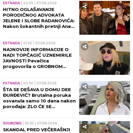
ESTRADA
22:05
07.08.2026
HITNO OGLAŠAVANJE
PORODIČNOG ADVOKATA
JELENE I SLOBE RADANOVIĆA:
Nakon šokantnih pretnji Ane
Nikolić situacija dobija pravni
epilog!
ESTRADA
21:30
07.08.2026
NAJNOVIJE INFORMACIJE O
NADI TOPČAGIĆ UZNEMIRILE
JAVNOST! Pevačica
progovorila o GROBNOM
MESTU: JAKO SE PLAŠIM...
ESTRADA
20:30
07.08.2026
ŠTA SE DEŠAVA U DOMU DEE
ĐURĐEVIĆ? Brutalna poruka
osvanula samo 10 dana nakon
porođaja: ZLO ĆE SE
PRETVARATI...
ŠOUBIZNIS
19:30
07.08.2026
SKANDAL PRED VEČERAŠNJI