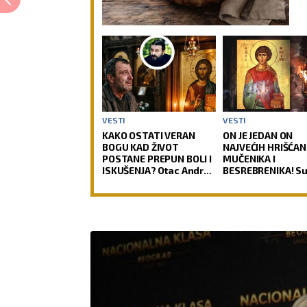
VESTI
VESTI
KAKO OSTATI VERAN
ON JE JEDAN ON
BOGU KAD ŽIVOT
NAJVEĆIH HRIŠĆAN
POSTANE PREPUN BOLI I
MUČENIKA I
ISKUŠENJA? Otac Andrej
BESREBRENIKA! Su
o ćutanju Gospoda kad
slavimo Svetog
je najteže!
velikomučenika
Pantelejmona!