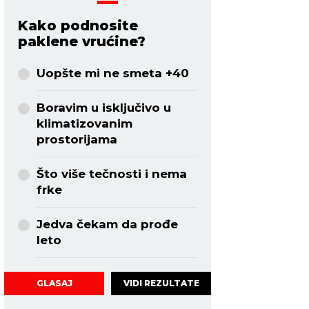
Kako podnosite
paklene vrućine?
Uopšte mi ne smeta +40
Boravim u isključivo u
klimatizovanim
prostorijama
Što više tečnosti i nema
frke
Jedva čekam da prođe
leto
VIDI REZULTATE
GLASAJ