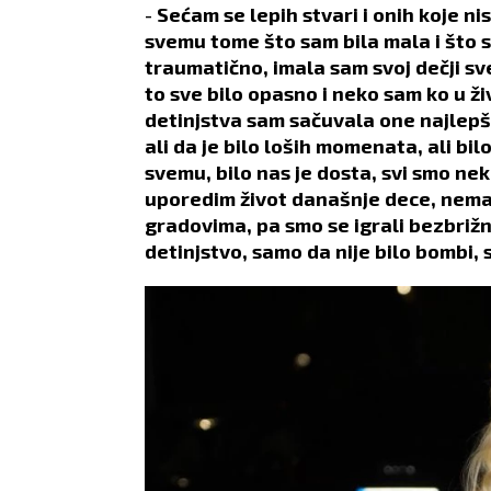
-
Sećam se lepih stvari i onih koje ni
svemu tome što sam bila mala i što s
traumatično, imala sam svoj dečji sv
to sve bilo opasno i neko sam ko u ži
detinjstva sam sačuvala one najlepše
ali da je bilo loših momenata, ali bi
svemu, bilo nas je dosta, svi smo ne
uporedim život današnje dece, nemaju
gradovima, pa smo se igrali bezbrižno
detinjstvo, samo da nije bilo bombi, s