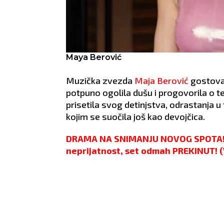
Maya Berović
Muzička zvezda
Maja Berović
gostoval
potpuno ogolila dušu i progovorila o t
prisetila svog detinjstva, odrastanja u
kojim se suočila još kao devojčica.
DRAMA NA SNIMANJU NOVOG SPOTA! P
neprijatnost, set odmah PREKINUT! 