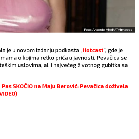
Foto: Antonio Ahel/ATAImages
a je u novom izdanju podkasta „
Hotcast
“, gde je
emama o kojima retko priča u javnosti. Pevačica se
 teškim uslovima, ali i najvećeg životnog gubitka sa
as SKOČIO na Maju Berović: Pevačica doživela
(VIDEO)