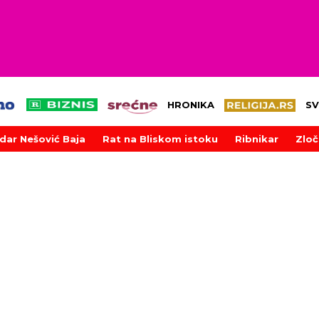
HRONIKA
SV
dar Nešović Baja
Rat na Bliskom istoku
Ribnikar
Zloč