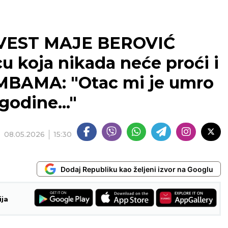
VEST MAJE BEROVIĆ
u koja nikada neće proći i
MBAMA: "Otac mi je umro
godine..."
08.05.2026
15:30
Dodaj Republiku kao željeni izvor na Googlu
ija