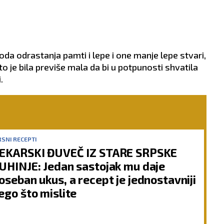
ioda odrastanja pamti i lepe i one manje lepe stvari,
što je bila previše mala da bi u potpunosti shvatila
.
SNI RECEPTI
EKARSKI ĐUVEČ IZ STARE SRPSKE
UHINJE: Jedan sastojak mu daje
oseban ukus, a recept je jednostavniji
ego što mislite