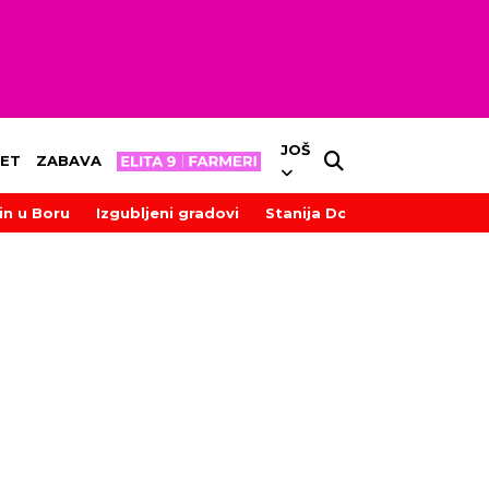
JOŠ
ET
ZABAVA
in u Boru
Izgubljeni gradovi
Stanija Dobrojević