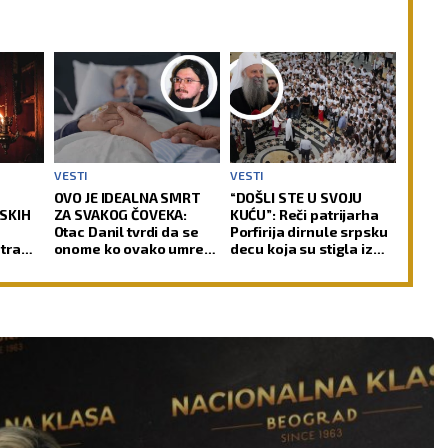
VESTI
VESTI
OVO JE IDEALNA SMRT
“DOŠLI STE U SVOJU
SKIH
ZA SVAKOG ČOVEKA:
KUĆU”: Reči patrijarha
Otac Danil tvrdi da se
Porfirija dirnule srpsku
tra
onome ko ovako umre
decu koja su stigla iz
automatski spiraju svi
celog sveta (FOTO)
grehovi, osim dva