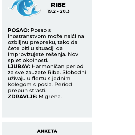
A
RIBE
O
19.2 - 20.3
21.3
POSAO:
Posao s
POSAO:
Moraćete 
ete
inostranstvom može naići na
poslovni put zbog 
a
ozbiljnu prepreku, tako da
razloga, a to se ne
 u
ćete biti u situaciji da
vašim poslodavci
improvizujete rešenja. Novi
Pripremite plan B.
splet okolnosti.
LJUBAV:
Danas va
ači
LJUBAV:
Harmoničan period
manji porodičan p
za sve zauzete Ribe. Slobodni
koji ćete morati s
uživaju u flertu s jednim
rešite. Slobodni O
kolegom s posla. Period
danas mogu upozn
prepun strasti.
zanimljivu Vodoliju
ZDRAVLJE:
Migrena.
ZDRAVLJE:
Solidn
.
Maja Berović
ANKETA