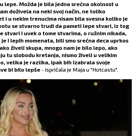
su lepe. Možda je bila jedna srećna okolnost u
am doživela na neki svoj način, ne toliko
et i u nekim trenucima nisam bila svesna koliko je
votu se stvarno trudi da pameti lepe stvari, iz tog
 stvari i uvek o tome stvarima, o ružnim nikada,
lo je i lepih momenata, bili smo srećna deca uprkos
kako živeli skupa, mnogo nam je bilo lepo, ako
 tu slobodu kretanja, nismo živeli u velikim
, velika je razlika, ipak bih izabrala svoje
ve bi bilo lepše
- ispričala je Maja u "Hotcastu".