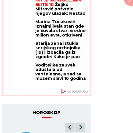
ELITE 10
Željko
Mitrović potvrdio
njegov ulazak: Nestao
iz javnosti, pa pravio
Marina Tucaković
skandale i bio hapšen
iznajmljivala stan gde
je čuvala stvari vredne
milion evra, otkriveni
detalji: "Futa je sve to
Starija žena istukla
stavio u crne kese"
serijskog razbojnika
(19) i izbacila ga iz
zgrade: Kako je pao
serijski lopov iz Novog
Voditeljka zauvek
Sada (VIDEO)
odustala od
vantelesne, a sad sa
mužem slavi 16 godina
braka: "Dovoljni smo
jedno drugom"
by Aklamator
HOROSKOP