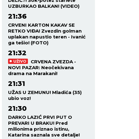
DELIĆ?! Šok-potez starlete
UZBURKAO BALKAN! (VIDEO)
21:36
CRVENI KARTON KAKAV SE
RETKO VIĐA! Zvezdin golman
uplakan napustio teren - Ivanić
ga tešio! (FOTO)
21:32
CRVENA ZVEZDA -
UŽIVO
NOVI PAZAR: Neočekivana
drama na Marakani!
21:31
UŽAS U ZEMUNU! Mladića (35)
ubio voz!
21:30
DARKO LAZIĆ PRVI PUT O
PREVARI U BRAKU! Pred
milionima priznao istinu,
Katarina saznala sve detalje!