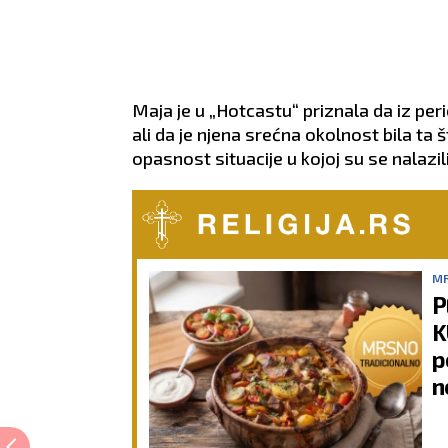
Maja je u „Hotcastu“ priznala da iz per
ali da je njena srećna okolnost bila ta 
opasnost situacije u kojoj su se nalazili
MR
P
K
p
n