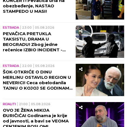
KONCERT! Pevačica urla na
obezbeđenje, NASTAO
STAMPEDO U MASI!
ESTRADA
23:00
05.08.2026
PEVAČICA PRETUKLA
TAKSISTU, DRAMA U
BEOGRADU! Zbog jedne
rečenice IZBIO INCIDENT -
tada joj puko film!
ESTRADA
22:00
05.08.2026
ŠOK-OTKRIĆE O DINU
MERLINU OSTAVILO REGION U
NEVERICI! Ceca obelodanila
TAJNU O KOJOJ SE GODINAMA
ĆUTI, jednom rečenicom
izazvala haos
RIJALITI
21:00
05.08.2026
OVO JE ŽENA MIKIJA
ĐURIČIĆA! Godinama je krije
od javnosti, a bavi se VEOMA
CENJENIM POSLOM!