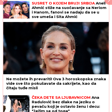
SUSRET O KOJEM BRUJI SRBIJA
Aneli
Ahmić stiže na suočavanje sa Neriom
i Hanom, fanovi se nadaju da se u
sve umeša i Sita Ahmić
Ne možete ih prevariti! Ova 3 horoskopska znaka
vide sve što pokušavate da sakrijete, kao da
čitaju tuđe misli
ČEKA DETE SA LJUBAVNICOM
Ana
Radulović bez dlake na jeziku o
pevaču koji je ostavio ženu i decu:
"Ježim se od toga"