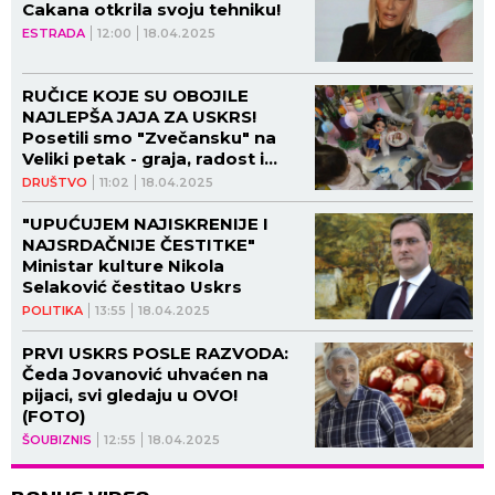
Cakana otkrila svoju tehniku!
ESTRADA
12:00
18.04.2025
RUČICE KOJE SU OBOJILE
NAJLEPŠA JAJA ZA USKRS!
Posetili smo "Zvečansku" na
Veliki petak - graja, radost i
dečji osmesi obeležili današnji
DRUŠTVO
11:02
18.04.2025
dan! (FOTO, VIDEO)
"UPUĆUJEM NAJISKRENIJE I
NAJSRDAČNIJE ČESTITKE"
Ministar kulture Nikola
Selaković čestitao Uskrs
POLITIKA
13:55
18.04.2025
PRVI USKRS POSLE RAZVODA:
Čeda Jovanović uhvaćen na
pijaci, svi gledaju u OVO!
(FOTO)
ŠOUBIZNIS
12:55
18.04.2025