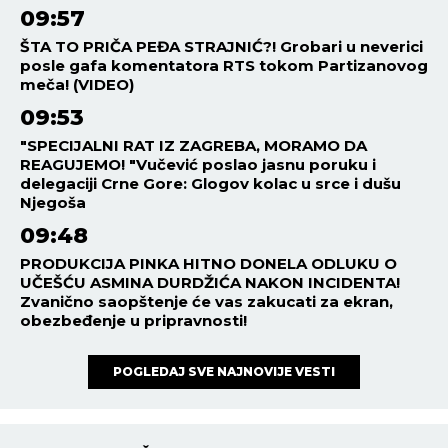
09:57
ŠTA TO PRIČA PEĐA STRAJNIĆ?! Grobari u neverici
posle gafa komentatora RTS tokom Partizanovog
meča! (VIDEO)
09:53
"SPECIJALNI RAT IZ ZAGREBA, MORAMO DA
REAGUJEMO! "Vučević poslao jasnu poruku i
delegaciji Crne Gore: Glogov kolac u srce i dušu
Njegoša
09:48
PRODUKCIJA PINKA HITNO DONELA ODLUKU O
UČEŠĆU ASMINA DURDŽIĆA NAKON INCIDENTA!
Zvanično saopštenje će vas zakucati za ekran,
obezbeđenje u pripravnosti!
POGLEDAJ SVE NAJNOVIJE VESTI