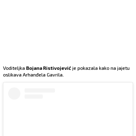
Voditeljka
Bojana Ristivojević
je pokazala kako na jajetu
oslikava Arhanđela Gavrila.