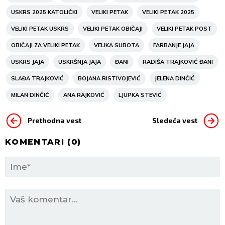
USKRS 2025 KATOLIČKI
VELIKI PETAK
VELIKI PETAK 2025
VELIKI PETAK USKRS
VELIKI PETAK OBIČAJI
VELIKI PETAK POST
OBIČAJI ZA VELIKI PETAK
VELIKA SUBOTA
FARBANJE JAJA
USKRS JAJA
USKRŠNJA JAJA
ĐANI
RADIŠA TRAJKOVIĆ ĐANI
SLAĐA TRAJKOVIĆ
BOJANA RISTIVOJEVIĆ
JELENA DINČIĆ
MILAN DINČIĆ
ANA RAJKOVIĆ
LJUPKA STEVIĆ
Prethodna vest
Sledeća vest
KOMENTARI (
0
)