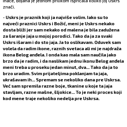
Inače, Bojana je jednom prilikom ispričala koliko joj Uskrs
znači.
-
Uskrs je praznik koji ja najviše volim. Iako su to
najveći praznici Uskrs i Božić, meni je Uskrs nekako
dosta bliži jer sam nekako od malena je bila zadužena
za šaranje jaja u mojoj porodici. Tako da ja za svaki
Uskrs išaram i do sto jaja. Ja to oslikavam. Oduvek sam
volela da radim ikone, raznih svetaca ali mi je najdraža
ikona Belog anđela. I onda kao mala sam naučila jako
brzo da je radim, i da naslikam jednu ikonu Belog anđela
meni treba u proseku jedan minut, dva... Tako da ja to
brzo uradim. Svim prijateljima poklanjam ta jaja,
ukrašavam ih... Spremam se nekoliko dana pre Uskrsa.
Već sam spremila razne boje, tkanine u koje ta jaja
stavljam, razne mašne, šljokice... To je neki proces koji
kod mene traje nekoliko nedelja pre Uskrsa.