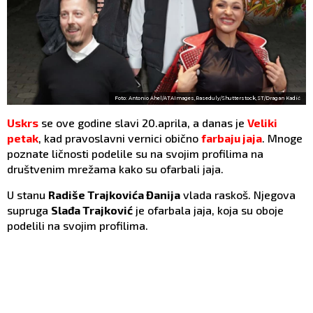
Foto: Antonio Ahel/ATAImages,Raseduly/Shutterstock,ST/Dragan Kadić
Uskrs
se ove godine slavi 20.aprila, a danas je
Veliki
petak
, kad pravoslavni vernici obično
farbaju jaja
. Mnoge
poznate ličnosti podelile su na svojim profilima na
društvenim mrežama kako su ofarbali jaja.
U stanu
Radiše Trajkovića Đanija
vlada raskoš. Njegova
supruga
Slađa Trajković
je ofarbala jaja, koja su oboje
podelili na svojim profilima.