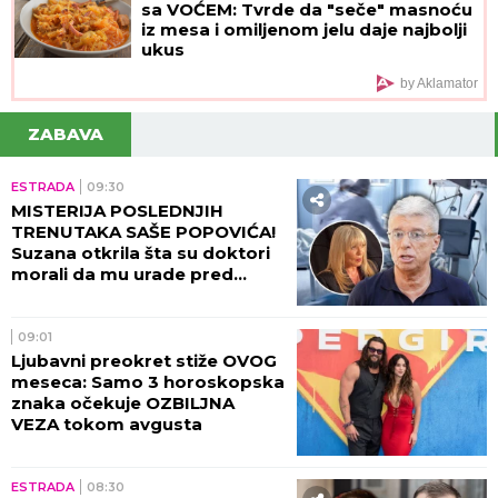
sa VOĆEM: Tvrde da "seče" masnoću
iz mesa i omiljenom jelu daje najbolji
ukus
by Aklamator
ZABAVA
ESTRADA
09:30
MISTERIJA POSLEDNJIH
TRENUTAKA SAŠE POPOVIĆA!
Suzana otkrila šta su doktori
morali da mu urade pred
smrt: To je bilo najstrašnije...
09:01
Ljubavni preokret stiže OVOG
meseca: Samo 3 horoskopska
znaka očekuje OZBILJNA
VEZA tokom avgusta
ESTRADA
08:30