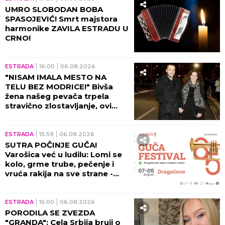
UMRO SLOBODAN BOBA
SPASOJEVIĆ! Smrt majstora
harmonike ZAVILA ESTRADU U
CRNO!
ESTRADA
16:00
06.08.2026
"NISAM IMALA MESTO NA
TELU BEZ MODRICE!" Bivša
žena našeg pevača trpela
stravično zlostavljanje, ovi
detalji ježe do kostiju!
ESTRADA
15:59
06.08.2026
SUTRA POČINJE GUČA!
Varošica već u ludilu: Lomi se
kolo, grme trube, pečenje i
vruća rakija na sve strane -
sve je spremno za 65. Sabor!
ESTRADA
15:00
06.08.2026
PORODILA SE ZVEZDA
"GRANDA": Cela Srbija bruji o