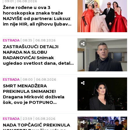
09:01
06.08.2026
Žene rođene u ova 3
horoskopska znaka traže
NAJVIŠE od partnera: Luksuz
im nije HIR, ali njihovu ljubav
ne može svako da priušti
ESTRADA
08:35
06.08.2026
ZASTRAŠUJUĆI DETALJI
NAPADA NA SLOBU
RADANOVIĆA! Snimak
ugledao svetlost dana, detalji
lede krv u žilama!
ESTRADA
08:00
06.08.2026
SMRT MENADŽERA
PREKINULA SNIMANJE!
Dragana Mirković doživela
šok, ovo je POTPUNO
SLOMILO tad!
ESTRADA
23:59
05.08.2026
NADA TOPČAGIĆ PREKINULA