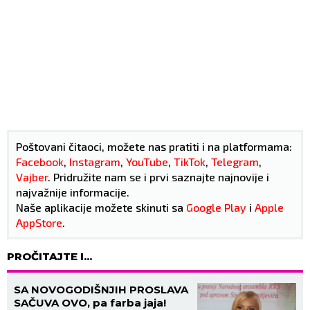
Poštovani čitaoci, možete nas pratiti i na platformama:
Facebook
,
Instagram
,
YouTube
,
TikTok
,
Telegram
,
Vajber
. Pridružite nam se i prvi saznajte najnovije i
najvažnije informacije.
Naše aplikacije možete skinuti sa
Google Play
i
Apple
AppStore
.
PROČITAJTE I...
SA NOVOGODIŠNJIH PROSLAVA
SAČUVA OVO, pa farba jaja!