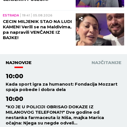
ESTRADA
19:41
05.08.2026
CECIN MILJENIK STAO NA LUDI
KAMEN! Verili se na Maldivima,
pa napravili VENČANJE IZ
BAJKE!
NAJNOVIJE
NAJČITANIJE
10:00
Kada sport igra za humanost: Fondacija Mozzart
spaja pobede i dobra dela
10:00
"KO JE U POLICIJI OBRISAO DOKAZE IZ
MILANOVOG TELEFONA?!" Dve godine od
nestanka farmaceuta iz Niša, majka Marica
očajna: Njega su negde odveli...