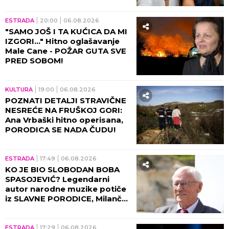
malom Ilijanu: AKO JE DETE
PAMETNO...
ESTRADA
20:00
06.08.2026
"SAMO JOŠ I TA KUĆICA DA MI
IZGORI..." Hitno oglašavanje
Male Cane - POŽAR GUTA SVE
PRED SOBOM!
KULTURA
19:00
06.08.2026
POZNATI DETALJI STRAVIČNE
NESREĆE NA FRUŠKOJ GORI:
Ana Vrbaški hitno operisana,
PORODICA SE NADA ČUDU!
ESTRADA
17:49
06.08.2026
KO JE BIO SLOBODAN BOBA
SPASOJEVIĆ? Legendarni
autor narodne muzike potiče
iz SLAVNE PORODICE, Milanče
Radosavljević OVAKO O
NJEMU GOVORIO!
ESTRADA
17:29
06.08.2026