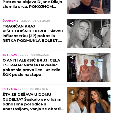
Potresna objava Dijane Dilajn
slomila srca, POKOJNOM
BRATU UPUTILA
NAJEMOTIVNIJE REČI!
ŠOUBIZNIS
22:39
06.08.2026
TRAGIČAN KRAJ
VIŠEGODIŠNJE BORBE! Slavnu
influenserku (27) pokosila
RETKA PODMUKLA BOLEST,
oproštajna poruka REŽE KAO
ŽILET!
ESTRADA
22:00
06.08.2026
O ANITI ALEKSIĆ BRUJI CELA
ESTRADA: Nataša Bekvalac
pokazala pravo lice - usledio
ŠOK posle nastupa!
ESTRADA
21:00
06.08.2026
ŠTA SE DEŠAVA U DOMU
GUDELJA? Šuškalo se o lošim
odnosima porodice s
Anastasijom, Vanja se obratila