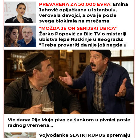
PREVARENA ZA 50.000 EVRA:
Emina
Jahović opljačkana u Istanbulu,
verovala devojci, a ova je posle
svega blokirala na mrežama
"MOŽDA JE ON SERIJSKI UBICA"
Žarko Popović za Blic TV o misteriji
ubistva lepe Ruskinje u Beogradu:
"Treba proveriti da nije još negde u
Srbiji napravio neko ZLO"
Vic dana: Pije Mujo pivo za šankom u pivnici posle
radnog vremena...
Vojvođanke SLATKI KUPUS spremaju