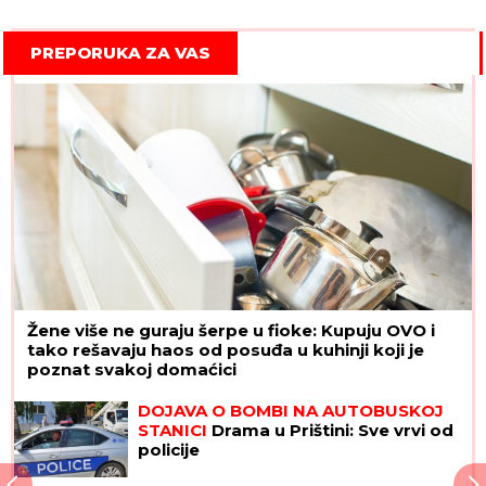
PREPORUKA ZA VAS
Žene više ne guraju šerpe u fioke: Kupuju OVO i
tako rešavaju haos od posuđa u kuhinji koji je
poznat svakoj domaćici
DOJAVA O BOMBI NA AUTOBUSKOJ
STANICI
Drama u Prištini: Sve vrvi od
policije