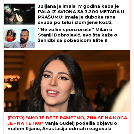
Julijana je imala 17 godina kada je
PALA IZ AVIONA SA 3.200 METARA U
PRAŠUMU: Imala je duboke rane
svuda po telu i slomljene kosti,
videla je MRTVU MAJKU, ali nije želela
''Ne volim sponzoruše'' Milan o
da se preda
Staniji Dobrojević, evo šta kaže o
ženidbi sa pobedicom Elite 9
(FOTO) "AKO JE DETE PAMETNO, ZNA SE NA KOGA
JE - NA TETKU"
Vanja Gudelj podelila objavu o
malom Ilijanu, Anastasija odmah reagovala