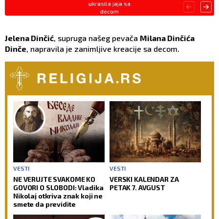
ukrasila jaja sa
decom
Jelena Dinčić
, supruga našeg pevača
Milana Dinčića
Dinče
, napravila je zanimljive kreacije sa decom.
VESTI
VESTI
NE VERUJTE SVAKOME KO
VERSKI KALENDAR ZA
GOVORI O SLOBODI: Vladika
PETAK 7. AVGUST
Nikolaj otkriva znak koji ne
smete da previdite