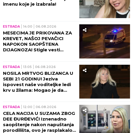
imenu koje je izabrala!
ESTRADA
14:00
06.08.2026
MESECIMA JE PRIKOVANA ZA
KREVET, NAŠOJ PEVAČICI
NAPOKON SAOPŠTENA
DIJAGNOZA! Stigle vesti
direktno od lekara!
ESTRADA
13:05
06.08.2026
NOSILA MRTVOG BLIZANCA U
SEBI 21 GODINU! Jeziva
ispovest naše voditeljke ledi
krv u žilama: Mogao je da
eksplodira u meni!
ESTRADA
12:00
06.08.2026
CELA NACIJA U SUZAMA ZBOG
DEE ĐURĐEVIĆ! Iznenadno
saopštenje nakon napuštanja
porodilišta, ovo je rasplakalo