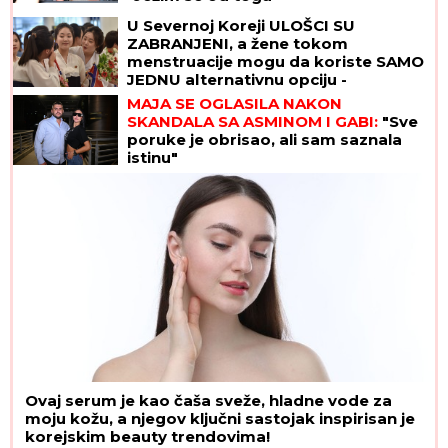
U Severnoj Koreji ULOŠCI SU
ZABRANJENI, a žene tokom
menstruacije mogu da koriste SAMO
JEDNU alternativnu opciju -
zastrašujuća pravila u svetu Kim
MAJA SE OGLASILA NAKON
Džong Una
SKANDALA SA ASMINOM I GABI:
"Sve
poruke je obrisao, ali sam saznala
istinu"
Ovaj serum je kao čaša sveže, hladne vode za
moju kožu, a njegov ključni sastojak inspirisan je
korejskim beauty trendovima!