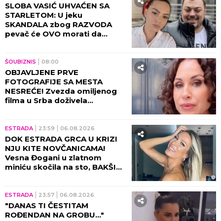
SLOBA VASIĆ UHVAĆEN SA
STARLETOM: U jeku
SKANDALA zbog RAZVODA
pevač će OVO morati da
objasni! (FOTO)
ŠOUBIZNIS
08:00
OBJAVLJENE PRVE
FOTOGRAFIJE SA MESTA
NESREĆE! Zvezda omiljenog
filma u Srba doživela
saobraćajku, DETALJI JEŽE DO
KOSTIJU! (VIDEO)
ESTRADA
23:59
06.08.2026
DOK ESTRADA GRCA U KRIZI
NJU KITE NOVČANICAMA!
Vesna Đogani u zlatnom
miniću skočila na sto, BAKŠIŠ
PLJUŠTI NA SVE STRANE!
(VIDEO)
ESTRADA
23:57
06.08.2026
"DANAS TI ČESTITAM
ROĐENDAN NA GROBU..."