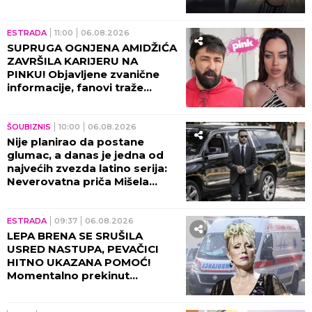
sve!
ESTRADA
11:00
06.08.2026
SUPRUGA OGNJENA AMIDŽIĆA
ZAVRŠILA KARIJERU NA
PINKU! Objavljene zvanične
informacije, fanovi traže
objašnjenje!
ŠOUBIZNIS
10:00
06.08.2026
Nije planirao da postane
glumac, a danas je jedna od
najvećih zvezda latino serija:
Neverovatna priča Mišela
Brauna!
ESTRADA
09:37
06.08.2026
LEPA BRENA SE SRUŠILA
USRED NASTUPA, PEVAČICI
HITNO UKAZANA POMOĆ!
Momentalno prekinut
program, snimak završio na
internetu!