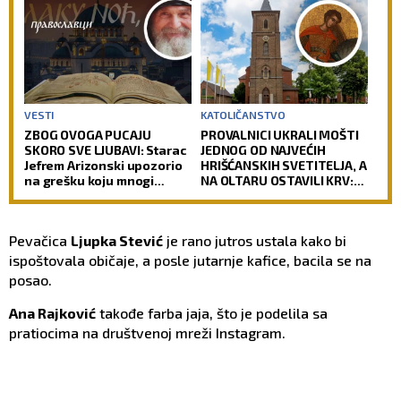
VESTI
KATOLIČANSTVO
ZBOG OVOGA PUCAJU
PROVALNICI UKRALI MOŠTI
SKORO SVE LJUBAVI: Starac
JEDNOG OD NAJVEĆIH
Jefrem Arizonski upozorio
HRIŠĆANSKIH SVETITELJA, A
na grešku koju mnogi
NA OLTARU OSTAVILI KRV:
prave
Vernici u šoku, policija
traga za počiniocima
Pevačica
Ljupka Stević
je rano jutros ustala kako bi
ispoštovala običaje, a posle jutarnje kafice, bacila se na
posao.
Ana Rajković
takođe farba jaja, što je podelila sa
pratiocima na društvenoj mreži Instagram.