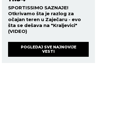
SPORTISSIMO SAZNAJE!
Otkrivamo šta je razlog za
očajan teren u Zaječaru - evo
šta se dešava na "Kraljevici"
(VIDEO)
POGLEDAJ SVE NAJNOVIJE
VESTI