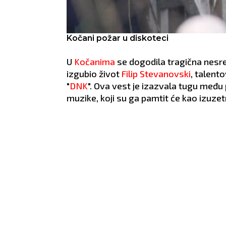
Kočani požar u diskoteci
U
Kočanima
se dogodila tragična nesre
izgubio život
Filip Stevanovski
, talent
"
DNK
". Ova vest je izazvala tugu međ
muzike, koji su ga pamtit će kao izuze