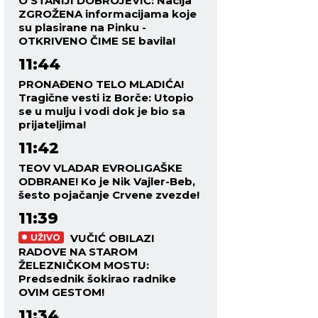
O STANIJI DOBROJEVIĆ: Nacija
ZGROŽENA informacijama koje
su plasirane na Pinku -
OTKRIVENO ČIME SE bavila!
11:44
PRONAĐENO TELO MLADIĆA!
Tragične vesti iz Borče: Utopio
se u mulju i vodi dok je bio sa
prijateljima!
11:42
TEOV VLADAR EVROLIGAŠKE
ODBRANE! Ko je Nik Vajler-Beb,
šesto pojačanje Crvene zvezde!
11:39
VUČIĆ OBILAZI
UŽIVO
RADOVE NA STAROM
ŽELEZNIČKOM MOSTU:
Predsednik šokirao radnike
OVIM GESTOM!
11:34