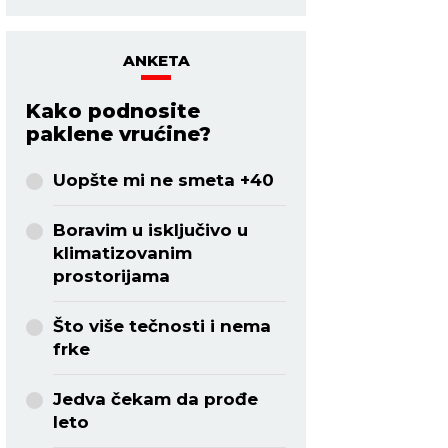
ANKETA
Kako podnosite
paklene vrućine?
Uopšte mi ne smeta +40
Boravim u isključivo u
klimatizovanim
prostorijama
Što više tečnosti i nema
frke
Jedva čekam da prođe
leto