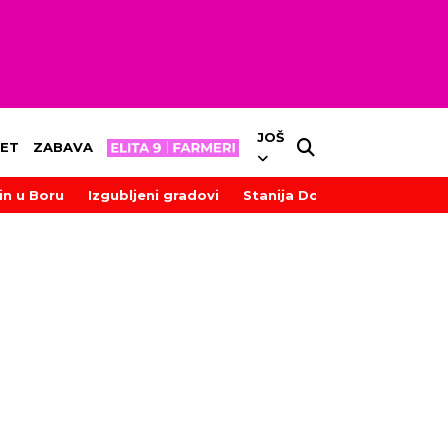
JOŠ
ET
ZABAVA
in u Boru
Izgubljeni gradovi
Stanija Dobrojević