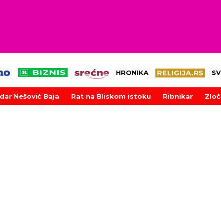
HRONIKA
SV
dar Nešović Baja
Rat na Bliskom istoku
Ribnikar
Zloč