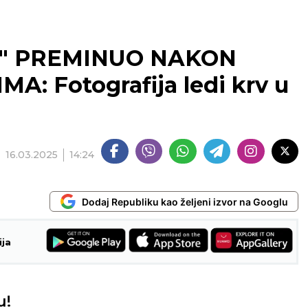
K" PREMINUO NAKON
: Fotografija ledi krv u
16.03.2025
14:24
Dodaj Republiku kao željeni izvor na Googlu
ija
u!