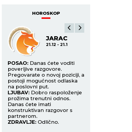
HOROSKOP
JARAC
VO
21.12 - 21.1
2
POSAO:
Danas ćete voditi
POSAO:
Potrudite
om
poverljive razgovore.
završite poslove o
Pregovarate o novoj poziciji, a
dokumentacije i ra
 i
postoji mogućnost odlaska
dobar plan koji će
na poslovni put.
funkcionisati i u sl
LJUBAV:
Dobro raspoloženje
nepredviđenih oko
prožima trenutni odnos.
LJUBAV:
Zaboravit
Danas ćete imati
poslovne obaveze 
konstruktivan razgovor s
partnerom da ne b
partnerom.
probudili sumnju.
ZDRAVLJE:
Odlično.
ZDRAVLJE:
Reuma