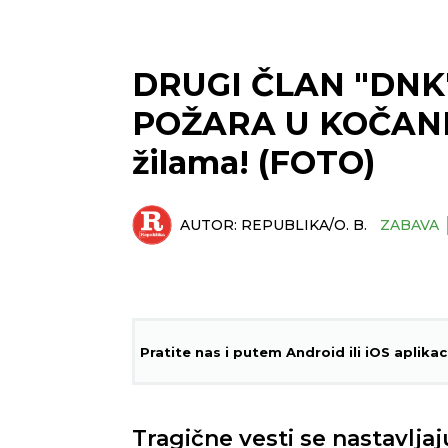
DRUGI ČLAN "DN
POŽARA U KOČANIMA
žilama! (FOTO)
AUTOR:
REPUBLIKA/O. B.
ZABAVA
Pratite nas i putem Android ili iOS aplikac
Tragične vesti se nastavljaj