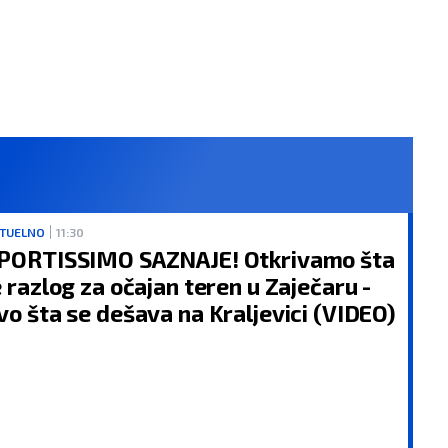
TUELNO
11:30
PORTISSIMO SAZNAJE! Otkrivamo šta
e razlog za očajan teren u Zaječaru -
vo šta se dešava na Kraljevici (VIDEO)