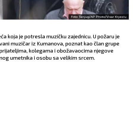
Foto: Tanjug/AP Photo/Visar Kryeziu
ća koja je potresla muzičku zajednicu. U požaru je
ovani muzičar iz Kumanova, poznat kao član grupe
u prijateljima, kolegama i obožavaocima njegove
tnog umetnika i osobu sa velikim srcem.