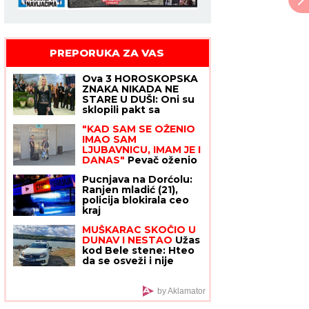
PREPORUKA ZA VAS
Ova 3 HOROSKOPSKA
ZNAKA NIKADA NE
STARE U DUŠI: Oni su
sklopili pakt sa
vremenom i BORE I
"KAD SAM SE OŽENIO
SEDE im ne mogu
IMAO SAM
ništa
LJUBAVNICU, IMAM JE I
DANAS"
Pevač oženio
koleginicu pa javno
Pucnjava na Dorćolu:
priznao da je vara na
Ranjen mladić (21),
svakom koraku: "Skoro
policija blokirala ceo
svi na estradi imaju
kraj
paralelne veze"
MUŠKARAC SKOČIO U
DUNAV I NESTAO
Užas
kod Bele stene: Hteo
da se osveži i nije
isplivao
by Aklamator