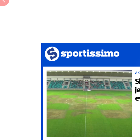
AK
S
j
e