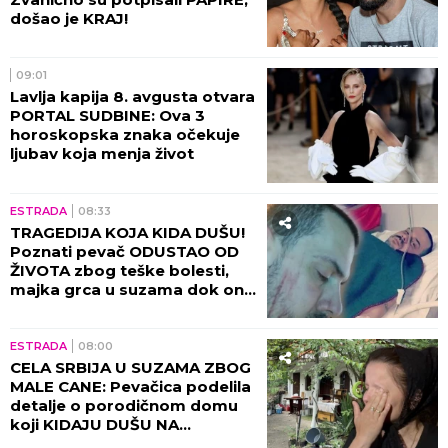
došao je KRAJ!
09:01
Lavlja kapija 8. avgusta otvara
PORTAL SUDBINE: Ova 3
horoskopska znaka očekuje
ljubav koja menja život
ESTRADA
08:33
TRAGEDIJA KOJA KIDA DUŠU!
Poznati pevač ODUSTAO OD
ŽIVOTA zbog teške bolesti,
majka grca u suzama dok on
SPREMA SEBI GROB!
ESTRADA
08:00
CELA SRBIJA U SUZAMA ZBOG
MALE CANE: Pevačica podelila
detalje o porodičnom domu
koji KIDAJU DUŠU NA
KOMADE!