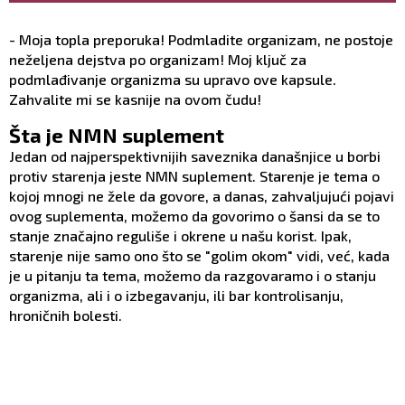
- Moja topla preporuka! Podmladite organizam, ne postoje
neželjena dejstva po organizam! Moj ključ za
podmlađivanje organizma su upravo ove kapsule.
Zahvalite mi se kasnije na ovom čudu!
Šta je NMN suplement
Jedan od najperspektivnijih saveznika današnjice u borbi
protiv starenja jeste NMN suplement. Starenje je tema o
kojoj mnogi ne žele da govore, a danas, zahvaljujući pojavi
ovog suplementa, možemo da govorimo o šansi da se to
stanje značajno reguliše i okrene u našu korist. Ipak,
starenje nije samo ono što se "golim okom" vidi, već, kada
je u pitanju ta tema, možemo da razgovaramo i o stanju
organizma, ali i o izbegavanju, ili bar kontrolisanju,
hroničnih bolesti.