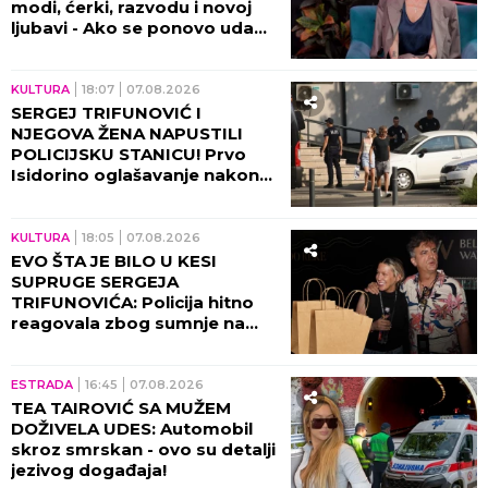
modi, ćerki, razvodu i novoj
ljubavi - Ako se ponovo udam,
promeniću prezime (VIDEO)
KULTURA
18:07
07.08.2026
SERGEJ TRIFUNOVIĆ I
NJEGOVA ŽENA NAPUSTILI
POLICIJSKU STANICU! Prvo
Isidorino oglašavanje nakon
SKANDALA U TRŽNOM
CENTRU! (VIDEO)
KULTURA
18:05
07.08.2026
EVO ŠTA JE BILO U KESI
SUPRUGE SERGEJA
TRIFUNOVIĆA: Policija hitno
reagovala zbog sumnje na
KRAĐU!
ESTRADA
16:45
07.08.2026
TEA TAIROVIĆ SA MUŽEM
DOŽIVELA UDES: Automobil
skroz smrskan - ovo su detalji
jezivog događaja!