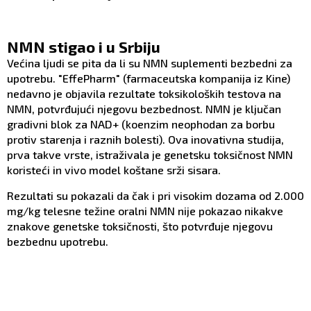
NMN stigao i u Srbiju
Većina ljudi se pita da li su NMN suplementi bezbedni za
upotrebu. "EffePharm" (farmaceutska kompanija iz Kine)
nedavno je objavila rezultate toksikoloških testova na
NMN, potvrđujući njegovu bezbednost. NMN je ključan
gradivni blok za NAD+ (koenzim neophodan za borbu
protiv starenja i raznih bolesti). Ova inovativna studija,
prva takve vrste, istraživala je genetsku toksičnost NMN
koristeći in vivo model koštane srži sisara.
Rezultati su pokazali da čak i pri visokim dozama od 2.000
mg/kg telesne težine oralni NMN nije pokazao nikakve
znakove genetske toksičnosti, što potvrđuje njegovu
bezbednu upotrebu.