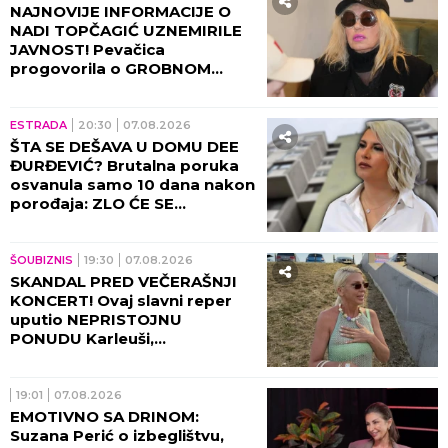
NAJNOVIJE INFORMACIJE O
NADI TOPČAGIĆ UZNEMIRILE
JAVNOST! Pevačica
progovorila o GROBNOM
MESTU: JAKO SE PLAŠIM...
ESTRADA
20:30
07.08.2026
ŠTA SE DEŠAVA U DOMU DEE
ĐURĐEVIĆ? Brutalna poruka
osvanula samo 10 dana nakon
porođaja: ZLO ĆE SE
PRETVARATI...
ŠOUBIZNIS
19:30
07.08.2026
SKANDAL PRED VEČERAŠNJI
KONCERT! Ovaj slavni reper
uputio NEPRISTOJNU
PONUDU Karleuši,
organizatori ODBILI ZAHTEV
ZA OTKAZIVANJE!
19:01
07.08.2026
EMOTIVNO SA DRINOM:
Suzana Perić o izbeglištvu,