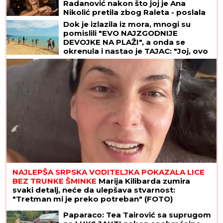
Radanović nakon što joj je Ana
Nikolić pretila zbog Raleta - poslala
joj jezive poruke
Dok je izlazila iz mora, mnogi su
pomislili "EVO NAJZGODNIJE
DEVOJKE NA PLAŽI", a onda se
okrenula i nastao je TAJAC: "Joj, ovo
izgleda kao žuljevi"
NAJLEPŠA SRPSKA VODITELJKA POKAZALA LICE
BEZ TRUNKE ŠMINKE
Marija Kilibarda zumira
svaki detalj, neće da ulepšava stvarnost:
"Tretman mi je preko potreban" (FOTO)
Paparaco: Tea Tairović sa suprugom