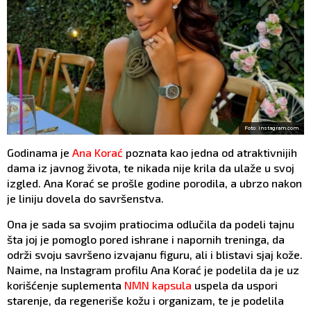
Foto: Instagram.com
Godinama je
Ana Korać
poznata kao jedna od atraktivnijih
dama iz javnog života, te nikada nije krila da ulaže u svoj
izgled. Ana Korać se prošle godine porodila, a ubrzo nakon
je liniju dovela do savršenstva.
Ona je sada sa svojim pratiocima odlučila da podeli tajnu
šta joj je pomoglo pored ishrane i napornih treninga, da
održi svoju savršeno izvajanu figuru, ali i blistavi sjaj kože.
Naime, na Instagram profilu Ana Korać je podelila da je uz
korišćenje suplementa
NMN kapsula
uspela da uspori
starenje, da regeneriše kožu i organizam, te je podelila