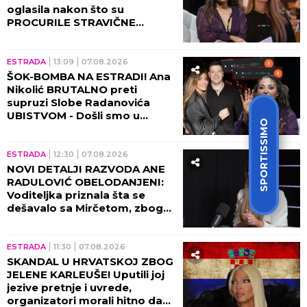
oglasila nakon što su
PROCURILE STRAVIČNE
PRETNJE Ane Nikolić, otkrila
šta se zaista desilo!
ESTRADA
13:09
07.08.2026
ŠOK-BOMBA NA ESTRADI! Ana
Nikolić BRUTALNO preti
supruzi Slobe Radanovića
UBISTVOM - Došli smo u
SPORTISSIMO
posed STRAVIČNIH SNIMAKA!
(VIDEO)
ESTRADA
12:30
07.08.2026
NOVI DETALJI RAZVODA ANE
RADULOVIĆ OBELODANJENI:
Voditeljka priznala šta se
dešavalo sa Mirčetom, zbog
OVOGA je sve puklo!
ESTRADA
11:30
07.08.2026
SKANDAL U HRVATSKOJ ZBOG
JELENE KARLEUŠE! Uputili joj
jezive pretnje i uvrede,
organizatori morali hitno da