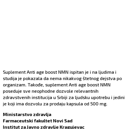
Suplement Anti age boost NMN ispitan je i na ljudima i
studija je pokazala da nema nikakvog štetnog dejstva po
organizam. Takođe, suplement Anti age boost NMN
poseduje sve neophodne dozvole relevantnih
zdravstvenih institucija u Srbiji za ljudsku upotrebu i jedini
je koji ima dozvolu za prodaju kapsula od 500 mg.
Ministarstvo zdravlja
Farmaceutski fakultet Novi Sad
Institut za Javno zdravlje Kragujevac