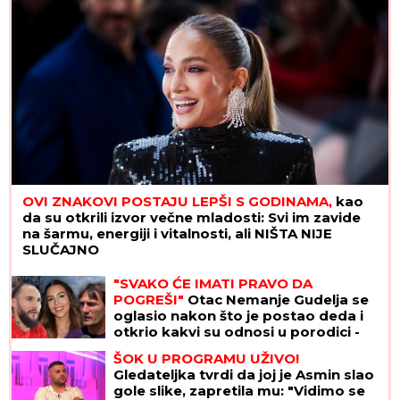
OVI ZNAKOVI POSTAJU LEPŠI S GODINAMA,
kao
da su otkrili izvor večne mladosti: Svi im zavide
na šarmu, energiji i vitalnosti, ali NIŠTA NIJE
SLUČAJNO
"SVAKO ĆE IMATI PRAVO DA
POGREŠI"
Otac Nemanje Gudelja se
oglasio nakon što je postao deda i
otkrio kakvi su odnosi u porodici -
sad je sve jasno
ŠOK U PROGRAMU UŽIVO!
Gledateljka tvrdi da joj je Asmin slao
gole slike, zapretila mu: "Vidimo se