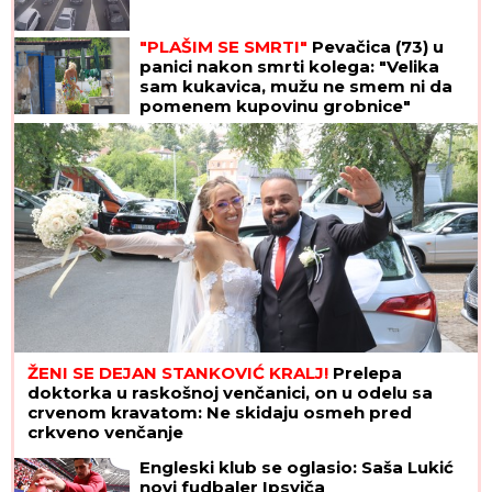
"PLAŠIM SE SMRTI"
Pevačica (73) u
panici nakon smrti kolega: "Velika
sam kukavica, mužu ne smem ni da
pomenem kupovinu grobnice"
ŽENI SE DEJAN STANKOVIĆ KRALJ!
Prelepa
doktorka u raskošnoj venčanici, on u odelu sa
crvenom kravatom: Ne skidaju osmeh pred
crkveno venčanje
Engleski klub se oglasio: Saša Lukić
novi fudbaler Ipsviča