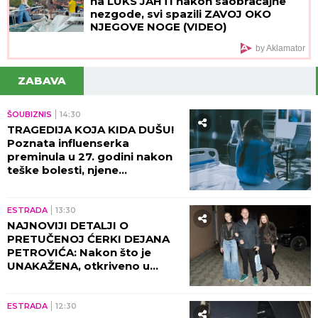
na LUKS JAHTI nakon saobraćajne
nezgode, svi spazili ZAVOJ OKO
NJEGOVE NOGE (VIDEO)
by Aklamator
ZABAVA
ŠOUBIZNIS
14:30
TRAGEDIJA KOJA KIDA DUŠU!
Poznata influenserka
preminula u 27. godini nakon
teške bolesti, njene
POSLEDNJE REČI nateraće vas
na plač!
ESTRADA
13:30
NAJNOVIJI DETALJI O
PRETUČENOJ ĆERKI DEJANA
PETROVIĆA: Nakon što je
UNAKAŽENA, otkriveno u
kakvom je sada stanju!
ESTRADA
12:30