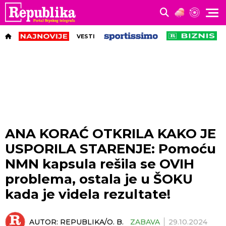
VESTI
ANA KORAĆ OTKRILA KAKO JE
USPORILA STARENJE: Pomoću
NMN kapsula rešila se OVIH
problema, ostala je u ŠOKU
kada je videla rezultate!
AUTOR:
REPUBLIKA/O. B.
ZABAVA
29.10.2024