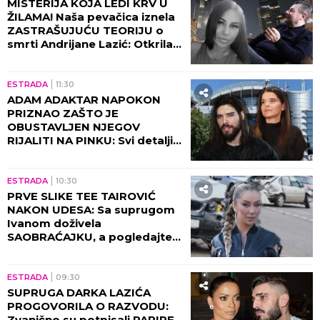
MISTERIJA KOJA LEDI KRV U
ŽILAMA! Naša pevačica iznela
ZASTRAŠUJUĆU TEORIJU o
smrti Andrijane Lazić: Otkrila
jeziv detalj iz Dubaija koji
menja SVE!
ESTRADA
11:30
ADAM ADAKTAR NAPOKON
PRIZNAO ZAŠTO JE
OBUSTAVLJEN NJEGOV
RIJALITI NA PINKU: Svi detalji
razgovora sa Milicom Mitrović,
OVO javnost nije znala!
ESTRADA
10:30
PRVE SLIKE TEE TAIROVIĆ
NAKON UDESA: Sa suprugom
Ivanom doživela
SAOBRAĆAJKU, a pogledajte
kako izgleda! (FOTO)
ESTRADA
09:30
SUPRUGA DARKA LAZIĆA
PROGOVORILA O RAZVODU:
Zvanično su potpisali PAPIRE,