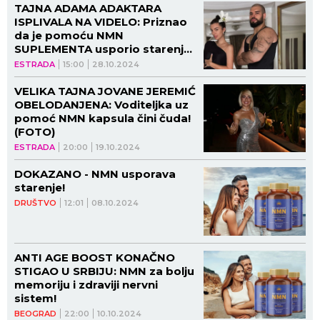
TAJNA ADAMA ADAKTARA
ISPLIVALA NA VIDELO: Priznao
da je pomoću NMN
SUPLEMENTA usporio starenje,
a tek da vidite kakvo mu je
ESTRADA
15:00
28.10.2024
telo!
VELIKA TAJNA JOVANE JEREMIĆ
OBELODANJENA: Voditeljka uz
pomoć NMN kapsula čini čuda!
(FOTO)
ESTRADA
20:00
19.10.2024
DOKAZANO - NMN usporava
starenje!
DRUŠTVO
12:01
08.10.2024
ANTI AGE BOOST KONAČNO
STIGAO U SRBIJU: NMN za bolju
memoriju i zdraviji nervni
sistem!
BEOGRAD
22:00
10.10.2024