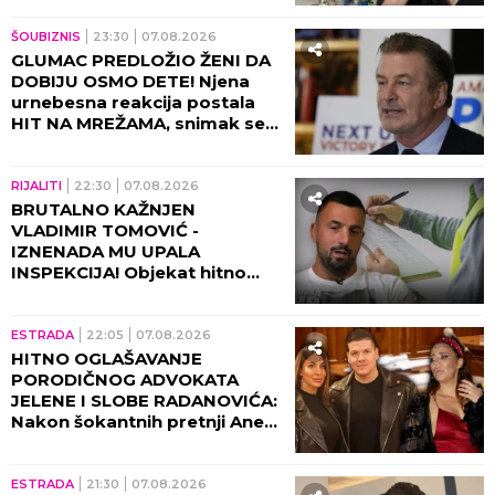
ŠOUBIZNIS
23:30
07.08.2026
GLUMAC PREDLOŽIO ŽENI DA
DOBIJU OSMO DETE! Njena
urnebesna reakcija postala
HIT NA MREŽAMA, snimak se
deli neverovatnom brzinom!
(VIDEO)
RIJALITI
22:30
07.08.2026
BRUTALNO KAŽNJEN
VLADIMIR TOMOVIĆ -
IZNENADA MU UPALA
INSPEKCIJA! Objekat hitno
zatvoren, on se odmah
oglasio!
ESTRADA
22:05
07.08.2026
HITNO OGLAŠAVANJE
PORODIČNOG ADVOKATA
JELENE I SLOBE RADANOVIĆA:
Nakon šokantnih pretnji Ane
Nikolić situacija dobija pravni
epilog!
ESTRADA
21:30
07.08.2026