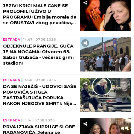
JEZIVI KRICI MALE CANE SE
PROLOMILI UŽIVO U
PROGRAMU! Emisija morala da
se OBUSTAVI zbog pevačica,
briznula u plač! (VIDEO)
ESTRADA
14:47
07.08.2026
ODJEKNULE PRANGIJE, GUČA
JE NA NOGAMA: Otvoren 65.
Sabor trubača - večeras grmi
stadion!
ESTRADA
14:30
07.08.2026
DA SE NAJEŽIŠ - UDOVICI SAŠE
POPOVIĆA STIGLA
ZASTRAŠUJUĆA PORUKA
NAKON NJEGOVE SMRTI: Nije
mogla da veruje da će je ovo
zadesiti!
ESTRADA
13:14
07.08.2026
PRVA IZJAVA SUPRUGE SLOBE
RADANOVIĆA: Jelena se