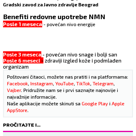
Gradski zavod za Javno zdravlje Beograd
Benefiti redovne upotrebe NMN
Posle 1 meseca
- povećan nivo energije
Posle 3 meseca
- povećan nivo snage i bolji san
Posle 6 meseci
-
zdraviji izgled kože i podmlađen
organizam
Poštovani čitaoci, možete nas pratiti i na platformama:
Facebook
,
Instagram
,
YouTube
,
TikTok
,
Telegram
,
Vajber
. Pridružite nam se i prvi saznajte najnovije i
najvažnije informacije.
Naše aplikacije možete skinuti sa
Google Play
i
Apple
AppStore
.
PROČITAJTE I...