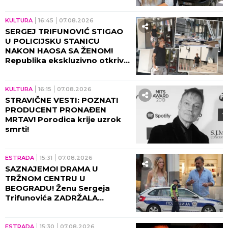
KULTURA
16:45
07.08.2026
SERGEJ TRIFUNOVIĆ STIGAO
U POLICIJSKU STANICU
NAKON HAOSA SA ŽENOM!
Republika ekskluzivno otkriva
DETALJE SKANDALA - evo šta
se desilo! (VIDEO)
KULTURA
16:15
07.08.2026
STRAVIČNE VESTI: POZNATI
PRODUCENT PRONAĐEN
MRTAV! Porodica krije uzrok
smrti!
ESTRADA
15:31
07.08.2026
SAZNAJEMO! DRAMA U
TRŽNOM CENTRU U
BEOGRADU! Ženu Sergeja
Trifunovića ZADRŽALA
POLICIJA, glumac počeo da
DIVLJA ko oparen, evo zbog
čega!
ESTRADA
15:30
07.08.2026