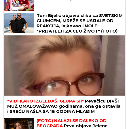
Toni Bijelić objavio sliku sa SVETSKIM
GLUMCEM, MREŽE SE USIJALE OD
REAKCIJA, lajkovao i NOLE:
"PRIJATELJI ZA CEO ŽIVOT" (FOTO)
"VIDI KAKO IZGLEDAŠ, GLUPA SI!"
Pevačicu BIVŠI
MUŽ OMALOVAŽAVAO godinama, ona ga ostavila
i SREĆU NAŠLA SA 18 GODINA MLAĐIM
(FOTO) NALAZI SE DALEKO OD
BEOGRADA
Prva objava Jelene