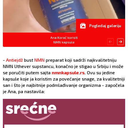
Pogledaj galeriju
Ana Korać koristi
NMN kapsule
-
Antiejdž
bust
NMN
preparat koji sadrži najkvalitetniju
NMN Uthever supstancu, konačno je stigao u Srbiju i može
se poručiti putem sajta
nmnkapsule.rs
. Ovu su jedine
kapsule koje ja koristim za povećanje snage, za kvalitetniji
san i što je najbitnije podmlađivanje organizma - započela
je Ana, pa nastavila: