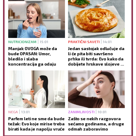
NUTRICIONIZAM
15:01
PRAKTIČNI SAVETI
14:01
Manjak OVOGA može da
Jedan sastojak odlučuje da
bude OPASAN: Umor,
li će pita biti savršeno
bledilo i slaba
prhka ili tvrda: Evo kako da
koncentracija ga odaju
dobijete hrskave slojeve -
bez mnogo muke
NEGA
13:01
ZANIMLJIVOSTI
10:01
Parfem leti ne sme da bude
Zašto se nekih razgovora
težak: Evo koje mirise treba
sećamo godinama, a druge
birati kada je napolju vruće
odmah zaboravimo