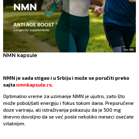
Foto: NMN
NMN kapsule
NMN je sada stigao i u Srbiju i može se poručiti preko
sajta
nmnkapsule.rs.
Optimalno vreme za uzimanje NMN je ujutro, zato što
može poboljšati energiju i fokus tokom dana. Preporučene
doze variraju, ali istraživanja pokazuju da je 500 mg
dnevno dovoljno da se već posle nekoliko meseci osećate
vitalnijim.