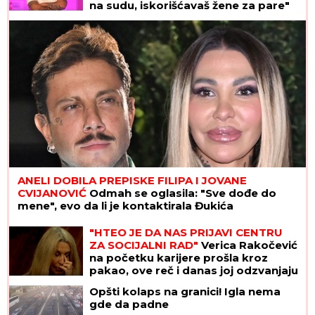
na sudu, iskorišćavaš žene za pare"
ANELI DOBILA PREPISKE FILIPA I JOVANE
CVIJANOVIĆ
Odmah se oglasila: "Sve dođe do
mene", evo da li je kontaktirala Đukića
"HTEO JE DA NAS PRIJAVI CENTRU
ZA SOCIJALNI RAD"
Verica Rakočević
na početku karijere prošla kroz
pakao, ove reč i danas joj odzvanjaju
u ušima: "Oduzeće vam decu"
Opšti kolaps na granici! Igla nema
gde da padne