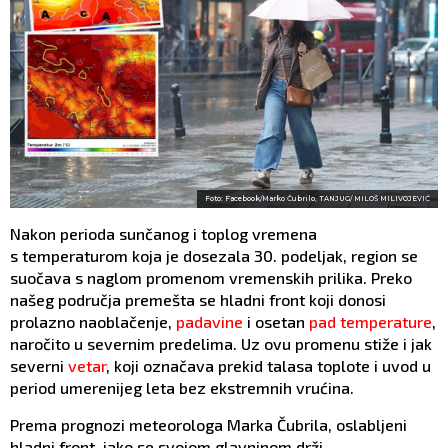
Foto: Facebook/Marko Čubrilo, TANJUG/ MILOŠ MILIVOJEVIĆ
Nakon perioda sunčanog i toplog vremena
s temperaturom koja je dosezala 30. podeljak, region se
suočava s naglom promenom vremenskih prilika. Preko
našeg područja premešta se hladni front koji donosi
prolazno naoblačenje,
padavine
i osetan
pad temperature
,
naročito u severnim predelima. Uz ovu promenu stiže i jak
severni
vetar
, koji označava prekid talasa toplote i uvod u
period umerenijeg leta bez ekstremnih vrućina.
Prema prognozi meteorologa Marka Čubrila, oslabljeni
hladni front, iako se svojom glavninom drži