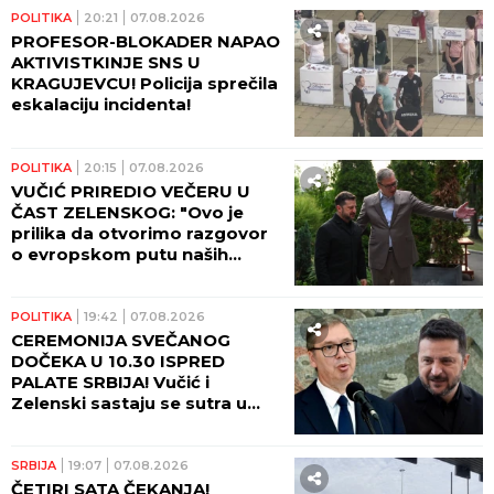
POLITIKA
20:21
07.08.2026
PROFESOR-BLOKADER NAPAO
AKTIVISTKINJE SNS U
KRAGUJEVCU! Policija sprečila
eskalaciju incidenta!
POLITIKA
20:15
07.08.2026
VUČIĆ PRIREDIO VEČERU U
ČAST ZELENSKOG: "Ovo je
prilika da otvorimo razgovor
o evropskom putu naših
zemalja!" (FOTO)
POLITIKA
19:42
07.08.2026
CEREMONIJA SVEČANOG
DOČEKA U 10.30 ISPRED
PALATE SRBIJA! Vučić i
Zelenski sastaju se sutra u
10.45! (FOTO, VIDEO)
SRBIJA
19:07
07.08.2026
ČETIRI SATA ČEKANJA!