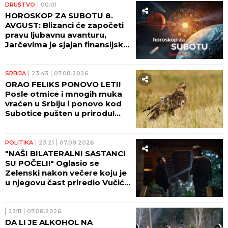
DRUŠTVO
00:01
HOROSKOP ZA SUBOTU 8.
AVGUST: Blizanci će započeti
pravu ljubavnu avanturu,
Jarčevima je sjajan finansijski
period!
SRBIJA
23:43
07.08.2026
ORAO FELIKS PONOVO LETI!
Posle otmice i mnogih muka
vraćen u Srbiju i ponovo kod
Subotice pušten u prirodu!
(FOTO)
POLITIKA
23:21
07.08.2026
"NAŠI BILATERALNI SASTANCI
SU POČELI!" Oglasio se
Zelenski nakon večere koju je
u njegovu čast priredio Vučić!
(FOTO)
23:11
07.08.2026
DA LI JE ALKOHOL NA