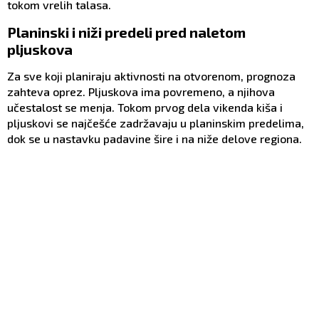
tokom vrelih talasa.
Planinski i niži predeli pred naletom
pljuskova
Za sve koji planiraju aktivnosti na otvorenom, prognoza
zahteva oprez. Pljuskova ima povremeno, a njihova
učestalost se menja. Tokom prvog dela vikenda kiša i
pljuskovi se najčešće zadržavaju u planinskim predelima,
dok se u nastavku padavine šire i na niže delove regiona.