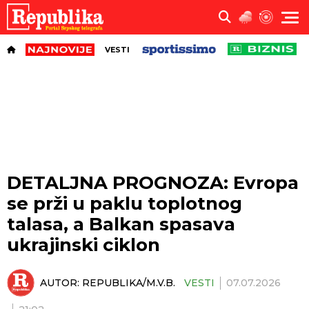
VESTI
DETALJNA PROGNOZA: Evropa
se prži u paklu toplotnog
talasa, a Balkan spasava
ukrajinski ciklon
AUTOR:
REPUBLIKA/M.V.B.
VESTI
07.07.2026