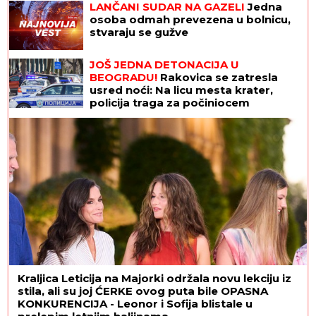
LANČANI SUDAR NA GAZELI
Jedna
osoba odmah prevezena u bolnicu,
stvaraju se gužve
JOŠ JEDNA DETONACIJA U
BEOGRADU!
Rakovica se zatresla
usred noći: Na licu mesta krater,
policija traga za počiniocem
Kraljica Leticija na Majorki održala novu lekciju iz
stila, ali su joj ĆERKE ovog puta bile OPASNA
KONKURENCIJA - Leonor i Sofija blistale u