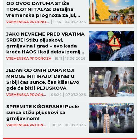
OD OVOG DATUMA STIŽE
TOPLOTNI TALAS: Detaljna
vremenska prognoza za jul,
najgore tek sledi!
VREMENSKA PROGNOZA
11:54
04.07.2026
JAKO NEVREME PRED VRATIMA
SRBIJE! Stižu pljuskovi,
grmljavina i grad – evo kada
kreće HAOS i koji delovi zemlje
su PRVI NA UDARU!
VREMENSKA PROGNOZA
18:11
13.06.2026
JEDAN OD ONIH DANA KOJI
MNOGE IRITIRAJU: Danas u
Srbiji čas sunce, čas kiša! Evo
gde će biti i PLJUSKOVA
VREMENSKA PROGNOZA
06:22
07.07.2026
SPREMITE KIŠOBRANE! Posle
sunca stižu pljuskovi sa
grmljavinom!
VREMENSKA PROGNOZA
06:12
06.07.2026