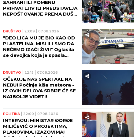
SAHRANI ILI POMENU
PRIHVATLJIV ILI PREDSTAVLJA
NEPOŠTOVANJE PREMA DUŠI
POKOJNIKA: Crkva ima jasan
odgovor na ovu dilemu
DRUŠTVO
23:09
07.08.2026
"DEO LICA MU JE BIO KAO OD
PLASTELINA, MISLILI SMO DA
NEĆEMO IZAĆI ŽIVI!" Oglasila
se devojka koja je spasla
Ljubišu na letu Rajanera:
"Odjednom se čuo PRASAK!"
DRUŠTVO
22:13
07.08.2026
OČEKUJE NAS SPEKTAKL NA
NEBU! Počinje kiša meteora -
IZ OVIH DELOVA SRBIJE ĆE SE
NAJBOLJE VIDETI!
POLITIKA
22:00
07.08.2026
INTERVJU: MINISTAR ĐORĐE
MILIĆEVIĆ O PROJEKTIMA,
PLANOVIMA, IZAZOVIMA!