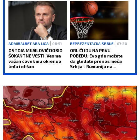
ADMIRALBET ABA LIGA
08:51
REPREZENTACIJA SRBIJE
07:20
OSTOJA MIJAILOVIĆ DOBIO
ORLIĆI IDU NA PRVU
ŠOKANTNE VESTI: Veoma
POBEDU: Evo gde možete
važan čovek mu okrenuo
da gledate prenos meča
leđa i otišao
Srbija - Rumunija na
Evrobasketu