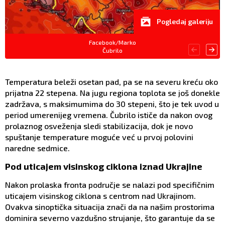
Pogledaj galeriju
Facebook/Marko
Čubrilo
Temperatura beleži osetan pad, pa se na severu kreću oko
prijatna 22 stepena. Na jugu regiona toplota se još donekle
zadržava, s maksimumima do 30 stepeni, što je tek uvod u
period umerenijeg vremena. Čubrilo ističe da nakon ovog
prolaznog osveženja sledi stabilizacija, dok je novo
spuštanje temperature moguće već u prvoj polovini
naredne sedmice.
Pod uticajem visinskog ciklona iznad Ukrajine
Nakon prolaska fronta područje se nalazi pod specifičnim
uticajem visinskog ciklona s centrom nad Ukrajinom.
Ovakva sinoptička situacija znači da na našim prostorima
dominira severno vazdušno strujanje, što garantuje da se