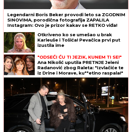
Legendarni Boris Beker provodi leto sa ZGODNIM
SINOVIMA, porodična fotografija ZAPALILA
Instagram: Ovo je prizor kakav se RETKO viđa!
Otkriveno ko se umešao u brak
Karleuše i Tošića! Pevačica prvi put
izustila ime
"ODSEĆI ĆU TI JEZIK, KUNEM TI SE!"
Ana Nikolić uputila PRETNJE Jeleni
Radanović zbog Raleta: "Izvlačiće te
iz Drine i Morave, ku**etino raspala!"
(VIDEO)