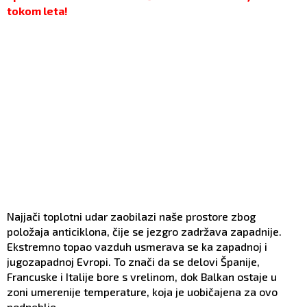
tokom leta!
Najjači toplotni udar zaobilazi naše prostore zbog
položaja anticiklona, čije se jezgro zadržava zapadnije.
Ekstremno topao vazduh usmerava se ka zapadnoj i
jugozapadnoj Evropi. To znači da se delovi Španije,
Francuske i Italije bore s vrelinom, dok Balkan ostaje u
zoni umerenije temperature, koja je uobičajena za ovo
podneblje.