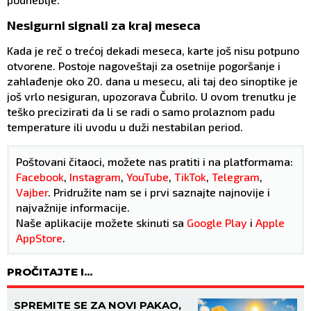
Nesigurni signali za kraj meseca
Kada je reč o trećoj dekadi meseca, karte još nisu potpuno
otvorene. Postoje nagoveštaji za osetnije pogoršanje i
zahlađenje oko 20. dana u mesecu, ali taj deo sinoptike je
još vrlo nesiguran, upozorava Čubrilo. U ovom trenutku je
teško precizirati da li se radi o samo prolaznom padu
temperature ili uvodu u duži nestabilan period.
Poštovani čitaoci, možete nas pratiti i na platformama:
Facebook
,
Instagram
,
YouTube
,
TikTok
,
Telegram
,
Vajber
. Pridružite nam se i prvi saznajte najnovije i
najvažnije informacije.
Naše aplikacije možete skinuti sa
Google Play
i
Apple
AppStore
.
PROČITAJTE I...
SPREMITE SE ZA NOVI PAKAO,