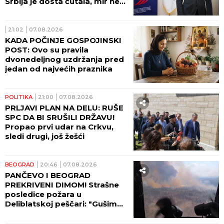
Srbija je dosta ćutala, mir ne
može da počiva na zaboravu!
21:02
07.08.2026
KADA POČINJE GOSPOJINSKI
POST: Ovo su pravila
dvonedeljnog uzdržanja pred
jedan od najvećih praznika
POLITIKA
21:00
07.08.2026
PRLJAVI PLAN NA DELU: RUŠE
SPC DA BI SRUŠILI DRŽAVU!
Propao prvi udar na Crkvu,
sledi drugi, još žešći
BEOGRAD
20:46
07.08.2026
PANČEVO I BEOGRAD
PREKRIVENI DIMOM! Strašne
posledice požara u
Deliblatskoj peščari: "Gušimo
se!"