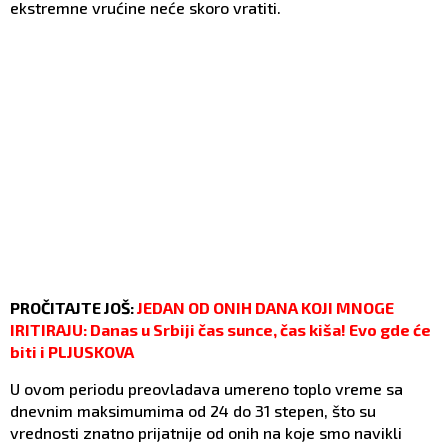
ekstremne vrućine neće skoro vratiti.
PROČITAJTE JOŠ:
JEDAN OD ONIH DANA KOJI MNOGE
IRITIRAJU: Danas u Srbiji čas sunce, čas kiša! Evo gde će
biti i PLJUSKOVA
U ovom periodu preovladava umereno toplo vreme sa
dnevnim maksimumima od 24 do 31 stepen, što su
vrednosti znatno prijatnije od onih na koje smo navikli