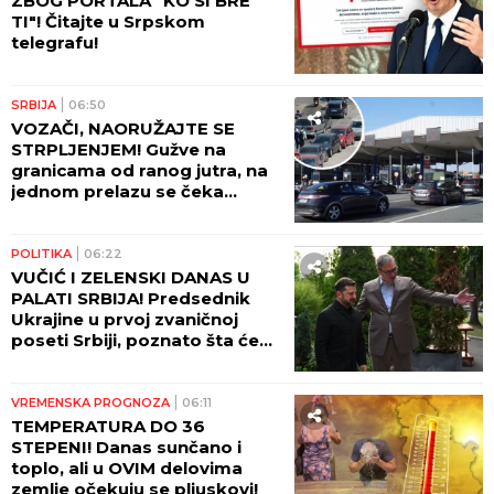
ZBOG PORTALA "KO SI BRE
TI"! Čitajte u Srpskom
telegrafu!
SRBIJA
06:50
VOZAČI, NAORUŽAJTE SE
STRPLJENJEM! Gužve na
granicama od ranog jutra, na
jednom prelazu se čeka
ČETIRI SATA! AMSS upozorava
na dodatni problem!
POLITIKA
06:22
VUČIĆ I ZELENSKI DANAS U
PALATI SRBIJA! Predsednik
Ukrajine u prvoj zvaničnoj
poseti Srbiji, poznato šta će
biti glavne teme razgovora!
VREMENSKA PROGNOZA
06:11
TEMPERATURA DO 36
STEPENI! Danas sunčano i
toplo, ali u OVIM delovima
zemlje očekuju se pljuskovi!