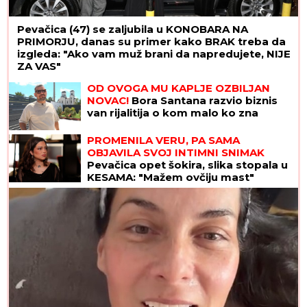
Pevačica (47) se zaljubila u KONOBARA NA
PRIMORJU, danas su primer kako BRAK treba da
izgleda: "Ako vam muž brani da napredujete, NIJE
ZA VAS"
OD OVOGA MU KAPLJE OZBILJAN
NOVAC!
Bora Santana razvio biznis
van rijalitija o kom malo ko zna
PROMENILA VERU, PA SAMA
OBJAVILA SVOJ INTIMNI SNIMAK
Pevačica opet šokira, slika stopala u
KESAMA: "Mažem ovčiju mast"