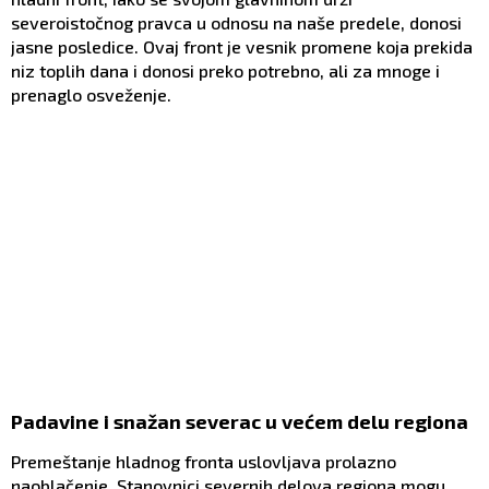
severoistočnog pravca u odnosu na naše predele, donosi
jasne posledice. Ovaj front je vesnik promene koja prekida
niz toplih dana i donosi preko potrebno, ali za mnoge i
prenaglo osveženje.
Padavine i snažan severac u većem delu regiona
Premeštanje hladnog fronta uslovljava prolazno
naoblačenje. Stanovnici severnih delova regiona mogu