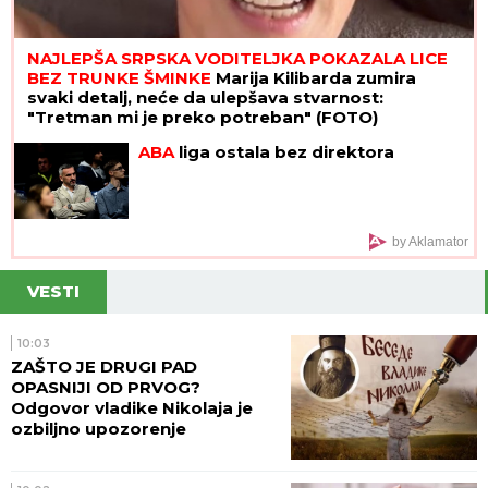
NAJLEPŠA SRPSKA VODITELJKA POKAZALA LICE
BEZ TRUNKE ŠMINKE
Marija Kilibarda zumira
svaki detalj, neće da ulepšava stvarnost:
"Tretman mi je preko potreban" (FOTO)
ABA
liga ostala bez direktora
by Aklamator
VESTI
10:03
ZAŠTO JE DRUGI PAD
OPASNIJI OD PRVOG?
Odgovor vladike Nikolaja je
ozbiljno upozorenje