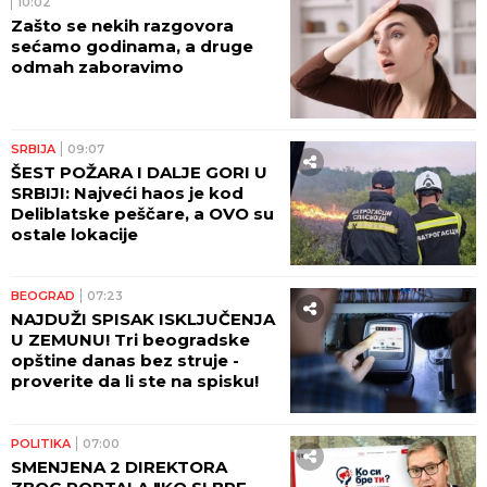
10:02
Zašto se nekih razgovora
sećamo godinama, a druge
odmah zaboravimo
SRBIJA
09:07
ŠEST POŽARA I DALJE GORI U
SRBIJI: Najveći haos je kod
Deliblatske peščare, a OVO su
ostale lokacije
BEOGRAD
07:23
NAJDUŽI SPISAK ISKLJUČENJA
U ZEMUNU! Tri beogradske
opštine danas bez struje -
proverite da li ste na spisku!
POLITIKA
07:00
SMENJENA 2 DIREKTORA