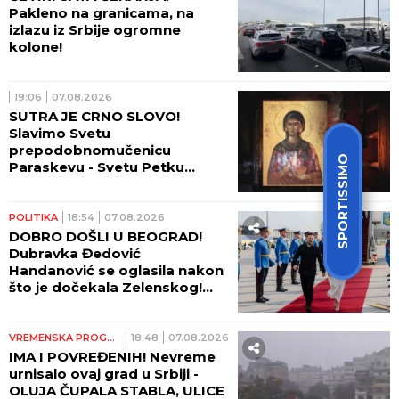
Pakleno na granicama, na
izlazu iz Srbije ogromne
kolone!
19:06
07.08.2026
SUTRA JE CRNO SLOVO!
Slavimo Svetu
prepodobnomučenicu
SPORTISSIMO
Paraskevu - Svetu Petku
Rimljanku
POLITIKA
18:54
07.08.2026
DOBRO DOŠLI U BEOGRAD!
Dubravka Đedović
Handanović se oglasila nakon
što je dočekala Zelenskog!
(FOTO, VIDEO)
VREMENSKA PROGNOZA
18:48
07.08.2026
IMA I POVREĐENIH! Nevreme
urnisalo ovaj grad u Srbiji -
OLUJA ČUPALA STABLA, ULICE