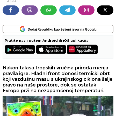
21:02
Dodaj Republiku kao željeni izvor na Googlu
Pratite nas i putem Android ili iOS aplikacija
Nakon talasa tropskih vrućina priroda menja
pravila igre. Hladni front donosi termički obrt
koji vazdušnu masu s ukrajinskog ciklona šalje
pravo na naše prostore, dok se ostatak
Evrope prži na nezapamćenoj temperaturi.