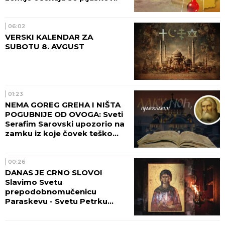
06:02
VERSKI KALENDAR ZA
SUBOTU 8. AVGUST
01:23
NEMA GOREG GREHA I NIŠTA
POGUBNIJE OD OVOGA: Sveti
Serafim Sarovski upozorio na
zamku iz koje čovek teško
pronalazi izlaz
00:26
DANAS JE CRNO SLOVO!
Slavimo Svetu
prepodobnomučenicu
Paraskevu - Svetu Petrku
Rimljanku