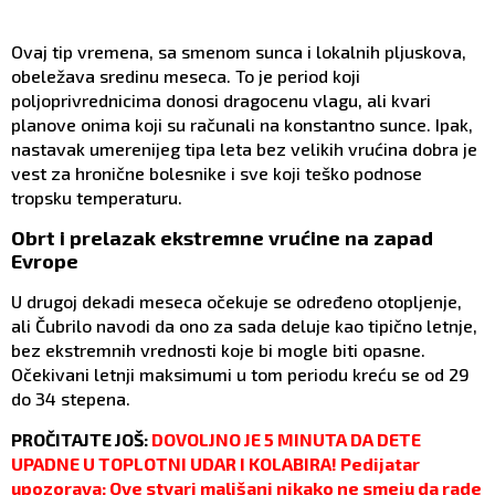
Ovaj tip vremena, sa smenom sunca i lokalnih pljuskova,
obeležava sredinu meseca. To je period koji
poljoprivrednicima donosi dragocenu vlagu, ali kvari
planove onima koji su računali na konstantno sunce. Ipak,
nastavak umerenijeg tipa leta bez velikih vrućina dobra je
vest za hronične bolesnike i sve koji teško podnose
tropsku temperaturu.
Obrt i prelazak ekstremne vrućine na zapad
Evrope
U drugoj dekadi meseca očekuje se određeno otopljenje,
ali Čubrilo navodi da ono za sada deluje kao tipično letnje,
bez ekstremnih vrednosti koje bi mogle biti opasne.
Očekivani letnji maksimumi u tom periodu kreću se od 29
do 34 stepena.
PROČITAJTE JOŠ:
DOVOLJNO JE 5 MINUTA DA DETE
UPADNE U TOPLOTNI UDAR I KOLABIRA! Pedijatar
upozorava: Ove stvari mališani nikako ne smeju da rade