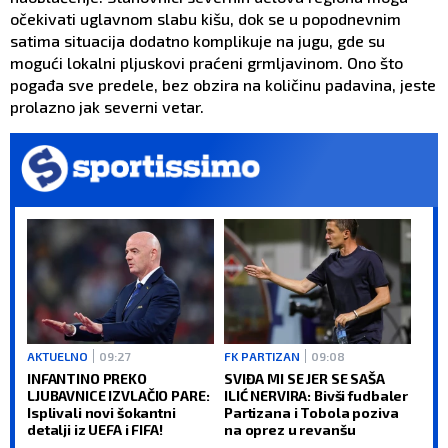
očekivati uglavnom slabu kišu, dok se u popodnevnim
satima situacija dodatno komplikuje na jugu, gde su
mogući lokalni pljuskovi praćeni grmljavinom. Ono što
pogađa sve predele, bez obzira na količinu padavina, jeste
prolazno jak severni vetar.
AKTUELNO
09:27
FK PARTIZAN
09:08
INFANTINO PREKO
SVIĐA MI SE JER SE SAŠA
LJUBAVNICE IZVLAČIO PARE:
ILIĆ NERVIRA: Bivši fudbaler
Isplivali novi šokantni
Partizana i Tobola poziva
detalji iz UEFA i FIFA!
na oprez u revanšu