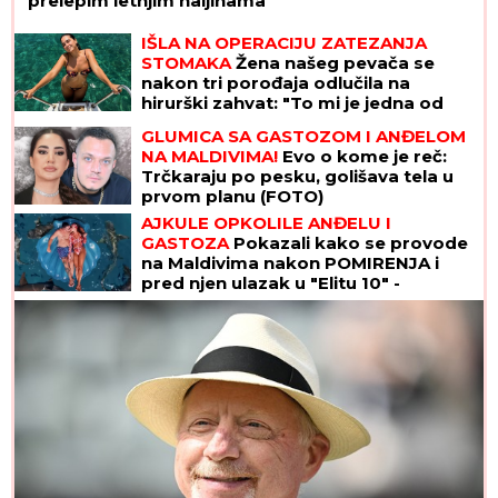
prelepim letnjim haljinama
IŠLA NA OPERACIJU ZATEZANJA
STOMAKA
Žena našeg pevača se
nakon tri porođaja odlučila na
hirurški zahvat: "To mi je jedna od
najboljih odluka"
GLUMICA SA GASTOZOM I ANĐELOM
NA MALDIVIMA!
Evo o kome je reč:
Trčkaraju po pesku, golišava tela u
prvom planu (FOTO)
AJKULE OPKOLILE ANĐELU I
GASTOZA
Pokazali kako se provode
na Maldivima nakon POMIRENJA i
pred njen ulazak u "Elitu 10" -
komentari samo pljušte (VIDEO)