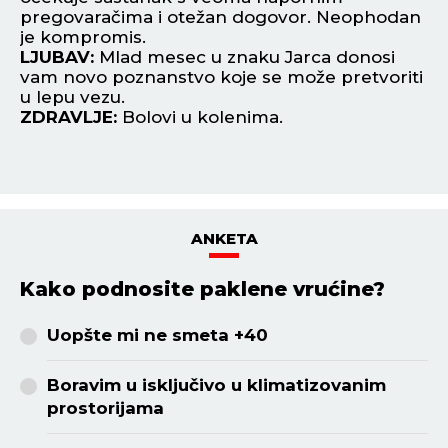
pregovaračima i otežan dogovor. Neophodan
be
je kompromis.
L
LJUBAV:
Mlad mesec u znaku Jarca donosi
po
vam novo poznanstvo koje se može pretvoriti
Pr
u lepu vezu.
Z
ZDRAVLJE:
Bolovi u kolenima.
ANKETA
Kako podnosite paklene vrućine?
Uopšte mi ne smeta +40
Boravim u isključivo u klimatizovanim
prostorijama