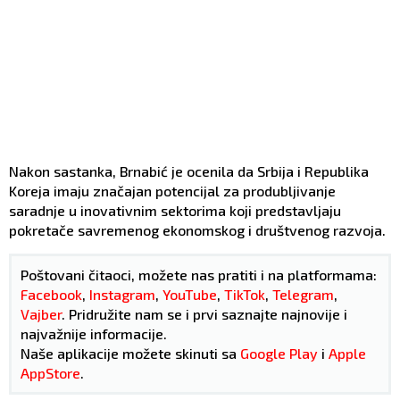
Nakon sastanka, Brnabić je ocenila da Srbija i Republika
Koreja imaju značajan potencijal za produbljivanje
saradnje u inovativnim sektorima koji predstavljaju
pokretače savremenog ekonomskog i društvenog razvoja.
Poštovani čitaoci, možete nas pratiti i na platformama:
Facebook
,
Instagram
,
YouTube
,
TikTok
,
Telegram
,
Vajber
. Pridružite nam se i prvi saznajte najnovije i
najvažnije informacije.
Naše aplikacije možete skinuti sa
Google Play
i
Apple
AppStore
.