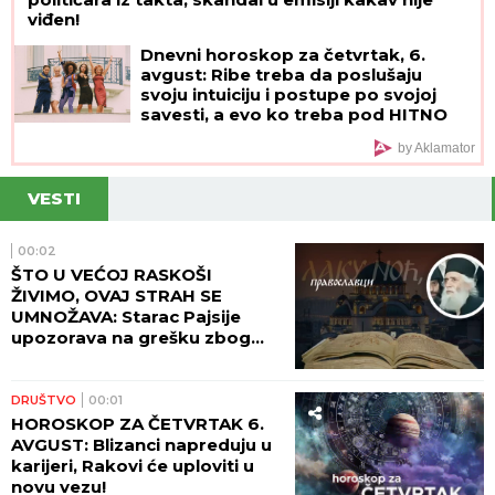
viđen!
Dnevni horoskop za četvrtak, 6.
avgust: Ribe treba da poslušaju
svoju intuiciju i postupe po svojoj
savesti, a evo ko treba pod HITNO
DA SE OPUSTI
by Aklamator
VESTI
00:02
ŠTO U VEĆOJ RASKOŠI
ŽIVIMO, OVAJ STRAH SE
UMNOŽAVA: Starac Pajsije
upozorava na grešku zbog
koje čovek gubi radost
DRUŠTVO
00:01
HOROSKOP ZA ČETVRTAK 6.
AVGUST: Blizanci napreduju u
karijeri, Rakovi će uploviti u
novu vezu!