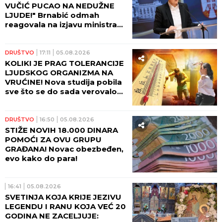
VUČIĆ PUCAO NA NEDUŽNE
LJUDE!" Brnabić odmah
reagovala na izjavu ministra
odbrane BiH!
DRUŠTVO
17:11
05.08.2026
KOLIKI JE PRAG TOLERANCIJE
LJUDSKOG ORGANIZMA NA
VRUĆINE! Nova studija pobila
sve što se do sada verovalo
po ovom pitanju - ČUVAJTE
SE!
DRUŠTVO
16:50
05.08.2026
STIŽE NOVIH 18.000 DINARA
POMOĆI ZA OVU GRUPU
GRAĐANA! Novac obezbeđen,
evo kako do para!
16:41
05.08.2026
SVETINJA KOJA KRIJE JEZIVU
LEGENDU I RANU KOJA VEĆ 20
GODINA NE ZACELJUJE: