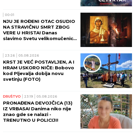
00:01
NJU JE ROĐENI OTAC OSUDIO
NA STRAVIČNU SMRT ZBOG
VERE U HRISTA! Danas
slavimo Svetu velikomučenicu
Hristinu!
23:26
05.08.2026
KRST JE VEĆ POSTAVLJEN, A I
HRAM USKORO NIČE: Bobovo
kod Pljevalja dobija novu
svetinju (FOTO)
DRUŠTVO
23:19
05.08.2026
PRONAĐENA DEVOJČICA (13)
IZ VRBASA! Danima niko nije
znao gde se nalazi -
TRENUTNO U POLICIJI!