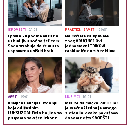
ISPOVESTI
21:01
PRAKTIČNI SAVETI
20:01
I posle 20 godina misli na
Ne možete da spavate
uzbudljivu noć sa šeficom:
zbog VRUĆINE? Ovi
Sada strahuje da će mu ta
jednostavni TRIKOVI
uspomena uništiti brak
rashladiće dom bez klime i
pomoći vam da lakše
zaspite
VESTI
19:01
LJUBIMCI
16:01
Kraljica Leticija u izdanju
Mislite da mačka PREDE jer
koje odiše tihim
je srećna? Istina je mnogo
LUKSUZOM: Bela haljina sa
složenija, ovako pokušava
prugama savršen izbor za
da vam nešto SAOPŠTI
VRELE letnje dane
(GALERIJA)