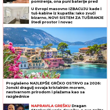
pomirenja, ona puni baterije pred
"Elitu 10"
U Evropi masovno IZBACUJU kade i
tuš-kabine iz kupatila: Iako zvuči
bizarno, NOVI SISTEM ZA TUŠIRANJE
štedi prostor i novac
Proglašeno NAJLEPŠE GRČKO OSTRVO za 2026:
Jonski dragulj osvaja kristalnim morem,
nestvarnom prirodom i plažama kao sa
razglednice
NAPRAVILA GREŠKU
Dragan