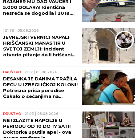
RAJANER MU DAO VAUČER I
5.000 DOLARA! Identična
nesreća se dogodila i 2018.
godine - Srbin umalo stradao!
21:36
05.08.2026
JEVREJSKI VERNICI NAPALI
HRIŠĆANSKI MANASTIR U
SVETOJ ZEMLJI: Incident
otvorio pitanje da li hrišćani
postaju nepoželjni u
Jerusalimu (VIDEO)
DRUŠTVO
21:17
05.08.2026
DESANKA JE DANIMA TRAŽILA
DECU U IZBEGLIČKOJ KOLONI!
Potresna priča porodice
Čakalo o sećanjima na
zločinačku akciju Oluja!
(FOTO)
DRUŠTVO
21:03
05.08.2026
NE IZLAZITE NAPOLJE U
PERIODU OD 10 DO 17 SATI!
Doktorka uputila apel - ova
grupa građana je