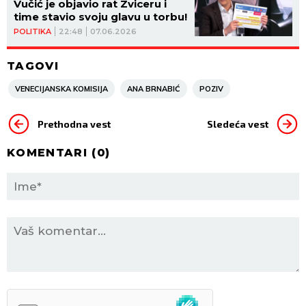
Vučić je objavio rat Zviceru i
time stavio svoju glavu u torbu!
POLITIKA
22:48
07.06.2026
TAGOVI
VENECIJANSKA KOMISIJA
ANA BRNABIĆ
POZIV
Prethodna vest
Sledeća vest
KOMENTARI (
0
)