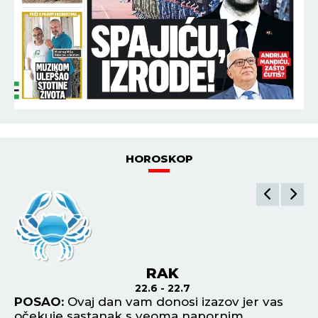
HOROSKOP
RAK
22.6 - 22.7
POSAO:
Ovaj dan vam donosi izazov jer vas
P
očekuje sastanak s veoma napornim
od