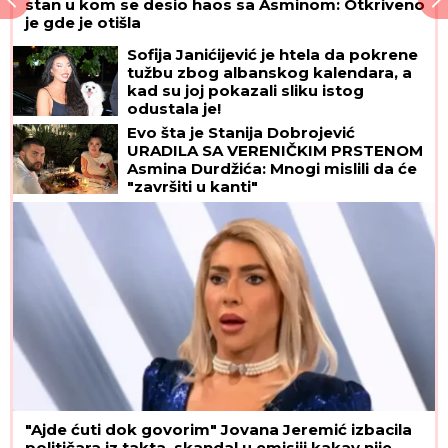
stan u kom se desio haos sa Asminom: Otkriveno
je gde je otišla
Sofija Janićijević je htela da pokrene
tužbu zbog albanskog kalendara, a
kad su joj pokazali sliku istog
odustala je!
Evo šta je Stanija Dobrojević
URADILA SA VERENIČKIM PRSTENOM
Asmina Durdžića: Mnogi mislili da će
"završiti u kanti"
"Ajde ćuti dok govorim" Jovana Jeremić izbacila
političara iz takta, skandal u emisiji kakav nije