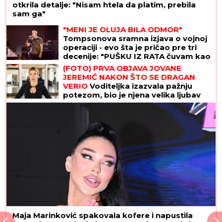
otkrila detalje: "Nisam htela da platim, prebila
sam ga"
"MENI JE OLUJA BILA ODMOR"
Tompsonova sramna izjava o vojnoj
operaciji - evo šta je pričao pre tri
decenije: "PUŠKU IZ RATA čuvam kao
suvenir"
(FOTO) PRVA OBJAVA JOVANE
JEREMIĆ NAKON ŠTO SE DRAGAN
VERIO
Voditeljka izazvala pažnju
potezom, bio je njena velika ljubav
Maja Marinković spakovala kofere i napustila