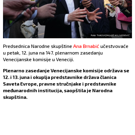
Foto: TANJUG/MILOŠ MILIVOJEVIĆ
Predsednica Narodne skupštine
Ana Brnabić
učestvovaće
u petak, 12. juna na 147. plenarnom zasedanju
Venecijanske komisije u Veneciji.
Plenarno zasedanje Venecijanske komisije održava se
12. i 13. juna i okuplja predstavnike država članica
Saveta Evrope, pravne stručnjake i predstavnike
međunarodnih institucija, saopštila je Narodna
skupština.