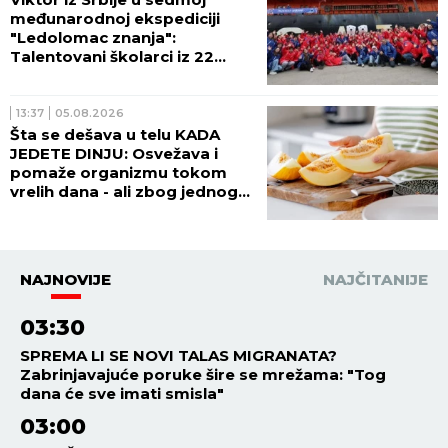
međunarodnoj ekspediciji
"Ledolomac znanja":
Talentovani školarci iz 22
zemlje krenuli ka Arktiku
13:37
05.08.2026
Šta se dešava u telu KADA
JEDETE DINJU: Osvežava i
pomaže organizmu tokom
vrelih dana - ali zbog jednog
budite OPREZNI
NAJNOVIJE
NAJČITANIJE
03:30
SPREMA LI SE NOVI TALAS MIGRANATA?
Zabrinjavajuće poruke šire se mrežama: "Tog
dana će sve imati smisla"
03:00