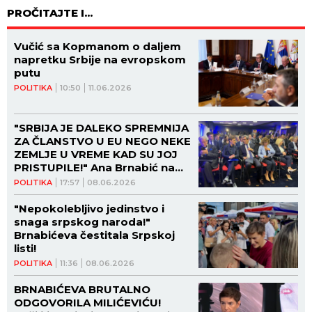
PROČITAJTE I...
Vučić sa Kopmanom o daljem
napretku Srbije na evropskom
putu
POLITIKA
10:50
11.06.2026
"SRBIJA JE DALEKO SPREMNIJA
ZA ČLANSTVO U EU NEGO NEKE
ZEMLJE U VREME KAD SU JOJ
PRISTUPILE!" Ana Brnabić na
panelu EPP u Sarajevu! (FOTO)
POLITIKA
17:57
08.06.2026
"Nepokolebljivo jedinstvo i
snaga srpskog naroda!"
Brnabićeva čestitala Srpskoj
listi!
POLITIKA
11:36
08.06.2026
BRNABIĆEVA BRUTALNO
ODGOVORILA MILIĆEVIĆU!