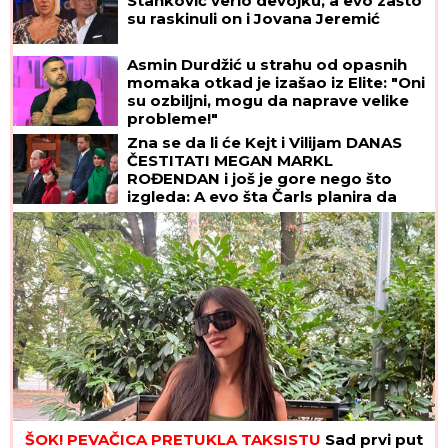
Stanković verio devojku, a evo zašto
su raskinuli on i Jovana Jeremić
Asmin Durdžić u strahu od opasnih
momaka otkad je izašao iz Elite: "Oni
su ozbiljni, mogu da naprave velike
probleme!"
Zna se da li će Kejt i Vilijam DANAS
ČESTITATI MEGAN MARKL
ROĐENDAN i još je gore nego što
izgleda: A evo šta Čarls planira da
uradi dok mu snaja PUNI 45 GODINA
ŠOK! PEVAČICA PRETUKLA TAKSISTU
Sad prvi put