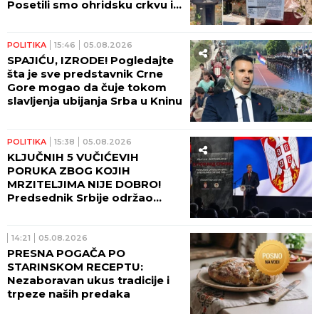
Posetili smo ohridsku crkvu iz
koje su ukradene mošti
najmlađeg svetitelja! (VIDEO)
POLITIKA
15:46
05.08.2026
SPAJIĆU, IZRODE! Pogledajte
šta je sve predstavnik Crne
Gore mogao da čuje tokom
slavljenja ubijanja Srba u Kninu
POLITIKA
15:38
05.08.2026
KLJUČNIH 5 VUČIĆEVIH
PORUKA ZBOG KOJIH
MRZITELJIMA NIJE DOBRO!
Predsednik Srbije održao
govor koji će istorija upamtiti
14:21
05.08.2026
PRESNA POGAČA PO
STARINSKOM RECEPTU:
Nezaboravan ukus tradicije i
trpeze naših predaka