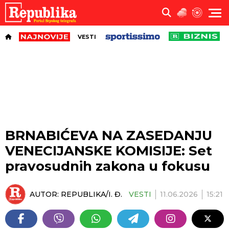
VESTI
BRNABIĆEVA NA ZASEDANJU
VENECIJANSKE KOMISIJE: Set
pravosudnih zakona u fokusu
AUTOR:
REPUBLIKA/I. Đ.
VESTI
11.06.2026
15:21