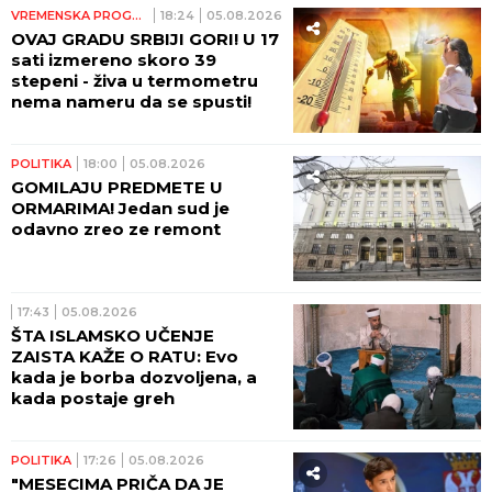
VREMENSKA PROGNOZA
18:24
05.08.2026
OVAJ GRADU SRBIJI GORI! U 17
sati izmereno skoro 39
stepeni - živa u termometru
nema nameru da se spusti!
POLITIKA
18:00
05.08.2026
GOMILAJU PREDMETE U
ORMARIMA! Jedan sud je
odavno zreo ze remont
17:43
05.08.2026
ŠTA ISLAMSKO UČENJE
ZAISTA KAŽE O RATU: Evo
kada je borba dozvoljena, a
kada postaje greh
POLITIKA
17:26
05.08.2026
"MESECIMA PRIČA DA JE