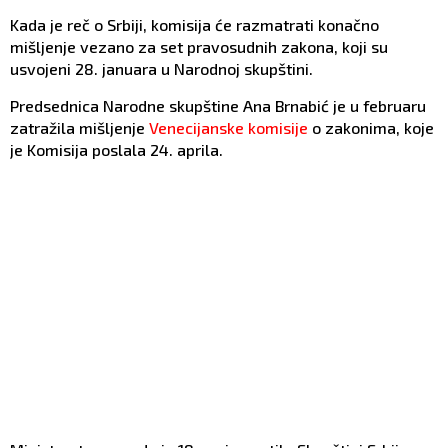
Kada je reč o Srbiji, komisija će razmatrati konačno
mišljenje vezano za set pravosudnih zakona, koji su
usvojeni 28. januara u Narodnoj skupštini.
Predsednica Narodne skupštine Ana Brnabić je u februaru
zatražila mišljenje
Venecijanske komisije
o zakonima, koje
je Komisija poslala 24. aprila.