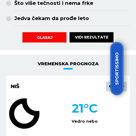
Što više tečnosti i nema frke
Jedva čekam da prođe leto
VIDI REZULTATE
GLASAJ
SPORTISSIMO
VREMENSKA PROGNOZA
NIŠ
21
°C
Vedro nebo