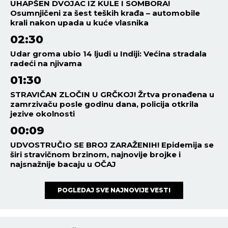
UHAPŠEN DVOJAC IZ KULE I SOMBORA!
Osumnjičeni za šest teških krađa – automobile
krali nakon upada u kuće vlasnika
02:30
Udar groma ubio 14 ljudi u Indiji: Većina stradala
radeći na njivama
01:30
STRAVIČAN ZLOČIN U GRČKOJ! Žrtva pronađena u
zamrzivaču posle godinu dana, policija otkrila
jezive okolnosti
00:09
UDVOSTRUČIO SE BROJ ZARAŽENIH! Epidemija se
širi stravičnom brzinom, najnovije brojke i
najsnažnije bacaju u OČAJ
POGLEDAJ SVE NAJNOVIJE VESTI