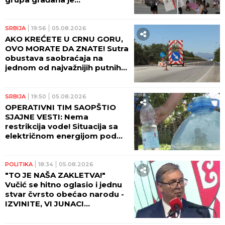
najugroženija!
SRBIJA
19:56
05.08.2026
AKO KREĆETE U CRNU GORU,
OVO MORATE DA ZNATE! Sutra
obustava saobraćaja na
jednom od najvažnijih putnih
pravaca!
SRBIJA
19:50
05.08.2026
OPERATIVNI TIM SAOPŠTIO
SJAJNE VESTI: Nema
restrikcija vode! Situacija sa
električnom energijom pod
kontrolom
POLITIKA
18:34
05.08.2026
"TO JE NAŠA ZAKLETVA!"
Vučić se hitno oglasio i jednu
stvar čvrsto obećao narodu -
IZVINITE, VI JUNACI
SRPSTVA...! (VIDEO)