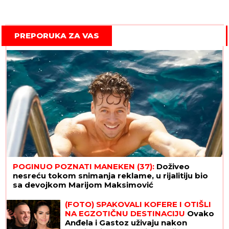
PREPORUKA ZA VAS
POGINUO POZNATI MANEKEN (37):
Doživeo
nesreću tokom snimanja reklame, u rijalitiju bio
sa devojkom Marijom Maksimović
(FOTO) SPAKOVALI KOFERE I OTIŠLI
NA EGZOTIČNU DESTINACIJU
Ovako
Anđela i Gastoz uživaju nakon