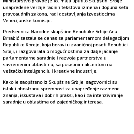
Ministarstvo pravde je 18. maja uputilo Skupštini Srbije
unapređene verzije radnih tekstova izmena i dopuna seta
pravosudnih zakona, radi dostavljanja izvestiocima
Venecijanske komisije.
Predsednica Narodne skupštine Republike Srbije Ana
Brnabić sastala se danas sa parlamentarnom delegacijom
Republike Koreje, koja boravi u zvaničnoj poseti Republici
Srbiji, i razgovarala o mogućnostima za dalje jačanje
parlamentarne saradnje i razvoja partnerstva u
savremenim oblastima, sa posebnim akcentom na
veštačku inteligenciju i kreativne industrije.
Kako je saopšteno iz Skupštine Srbije, sagovornici su
istakli obostranu spremnost za unapređenje razmene
znanja, iskustava i dobrih praksi, kao i za intenziviranje
saradnje u oblastima od zajedničkog interesa.