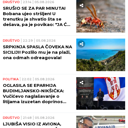
DRUŠTVO
23:14
05.08.2026
SRUŠIO SE ZA PAR MINUTA!
Bobana ujeo stršljen! U
trenutku je shvatio šta se
dešava, pa je povikao: "JA ĆU
DA UMREM"
DRUŠTVO
22:29
05.08.2026
SRPKINJA SPASLA ČOVEKA NA
SICILIJI! Pozlilo mu je na plaži,
ona odmah odreagovala!
POLITIKA
22:02
05.08.2026
OGLASILA SE EPARHIJA
BUDIMLJANSKO-NIKŠIĆKA:
Vučićevo naglašavanje o
litijama izuzetan doprinos
očuvanju istine
DRUŠTVO
21:48
05.08.2026
LJUBIŠA VISIO IZ AVIONA,