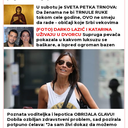
U subotu je SVETA PETKA TRNOVA:
Da ženama ne bi TRNULE RUKE
tokom cele godine, OVO ne smeju
da rade - običaji koje Srbi vekovima
poštuju
(FOTO) DARKO LAZIĆ I KATARINA
UŽIVAJU U DVORCU
Supruga pevača
pokazala u kakvom luksuzu se
baškare, a ispred ogroman bazen
Poznata voditeljka i lepotica OBRIJALA GLAVU!
Dobila ozbiljan zdravstveni problem, sad pozirala
potpuno ćelava: "Ja sam živi dokaz da možemo