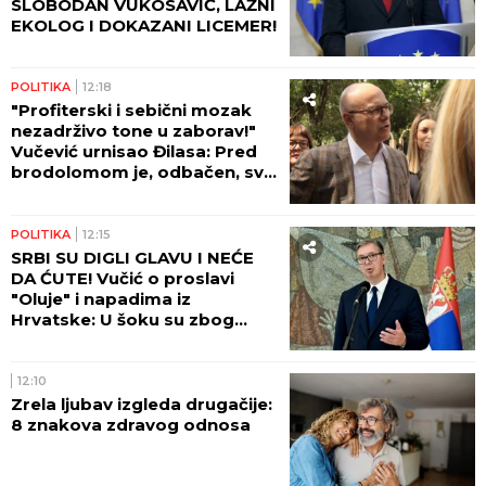
SLOBODAN VUKOSAVIĆ, LAŽNI
EKOLOG I DOKAZANI LICEMER!
POLITIKA
12:18
"Profiterski i sebični mozak
nezadrživo tone u zaborav!"
Vučević urnisao Đilasa: Pred
brodolomom je, odbačen, svi
su ga prozreli!
POLITIKA
12:15
SRBI SU DIGLI GLAVU I NEĆE
DA ĆUTE! Vučić o proslavi
"Oluje" i napadima iz
Hrvatske: U šoku su zbog
onoga što su videli!
12:10
Zrela ljubav izgleda drugačije:
8 znakova zdravog odnosa