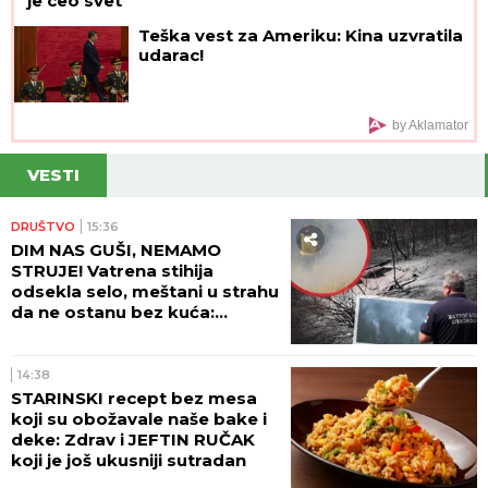
je ceo svet
Teška vest za Ameriku: Kina uzvratila
udarac!
by Aklamator
VESTI
DRUŠTVO
15:36
DIM NAS GUŠI, NEMAMO
STRUJE! Vatrena stihija
odsekla selo, meštani u strahu
da ne ostanu bez kuća:
Pogledajte dramatične scene
kod Ušća (GALERIJA)
14:38
STARINSKI recept bez mesa
koji su obožavale naše bake i
deke: Zdrav i JEFTIN RUČAK
koji je još ukusniji sutradan