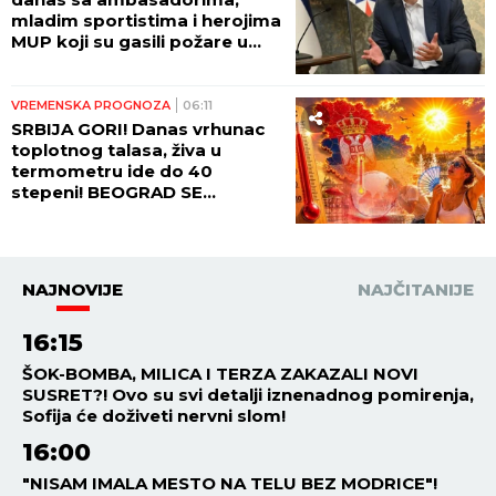
mladim sportistima i herojima
MUP koji su gasili požare u
Španiji!
VREMENSKA PROGNOZA
06:11
SRBIJA GORI! Danas vrhunac
toplotnog talasa, živa u
termometru ide do 40
stepeni! BEOGRAD SE
PROBUDIO U PAKLU - evo
kolika je temperatura
izmerena!
NAJNOVIJE
NAJČITANIJE
16:15
ŠOK-BOMBA, MILICA I TERZA ZAKAZALI NOVI
SUSRET?! Ovo su svi detalji iznenadnog pomirenja,
Sofija će doživeti nervni slom!
16:00
"NISAM IMALA MESTO NA TELU BEZ MODRICE"!