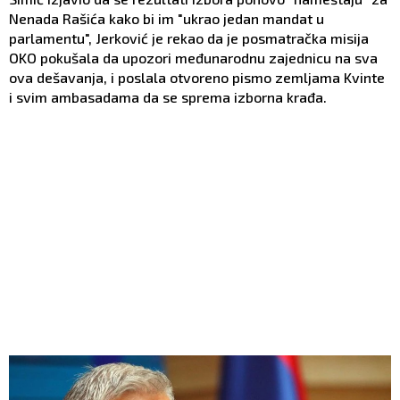
Nenada Rašića kako bi im "ukrao jedan mandat u
parlamentu", Jerković je rekao da je posmatračka misija
OKO pokušala da upozori međunarodnu zajednicu na sva
ova dešavanja, i poslala otvoreno pismo zemljama Kvinte
i svim ambasadama da se sprema izborna krađa.