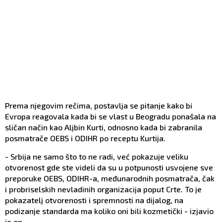
Prema njegovim rečima, postavlja se pitanje kako bi
Evropa reagovala kada bi se vlast u Beogradu ponašala na
sličan način kao Aljbin Kurti, odnosno kada bi zabranila
posmatrače OEBS i ODIHR po receptu Kurtija.
- Srbija ne samo što to ne radi, već pokazuje veliku
otvorenost gde ste videli da su u potpunosti usvojene sve
preporuke OEBS, ODIHR-a, međunarodnih posmatrača, čak
i probriselskih nevladinih organizacija poput Crte. To je
pokazatelj otvorenosti i spremnosti na dijalog, na
podizanje standarda ma koliko oni bili kozmetički - izjavio
je on.