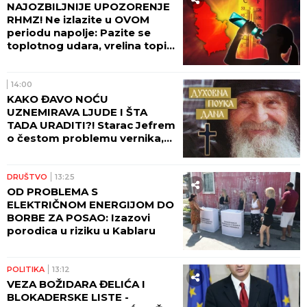
NAJOZBILJNIJE UPOZORENJE
RHMZ! Ne izlazite u OVOM
periodu napolje: Pazite se
toplotnog udara, vrelina topi
asfalt i deformiše šine,
MOGUĆI SU UDESI
14:00
KAKO ĐAVO NOĆU
UZNEMIRAVA LJUDE I ŠTA
TADA URADITI?! Starac Jefrem
o čestom problemu vernika,
koji im uteruje strah u kosti
DRUŠTVO
13:25
OD PROBLEMA S
ELEKTRIČNOM ENERGIJOM DO
BORBE ZA POSAO: Izazovi
porodica u riziku u Kablaru
POLITIKA
13:12
VEZA BOŽIDARA ĐELIĆA I
BLOKADERSKE LISTE -