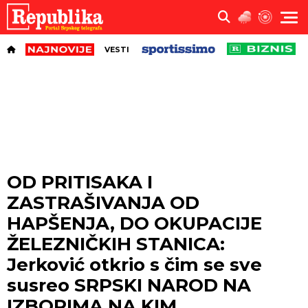
VESTI
OD PRITISAKA I
ZASTRAŠIVANJA OD
HAPŠENJA, DO OKUPACIJE
ŽELEZNIČKIH STANICA:
Jerković otkrio s čim se sve
susreo SRPSKI NAROD NA
IZBORIMA NA KIM