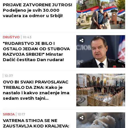
PRIJAVE ZATVORENE JUTROS!
Podeljeno je svih 30.000
vaučera za odmor u Srbiji!
DRUŠTVO
10:43
"RUDARSTVO JE BILO I
OSTALO JEDAN OD STUBOVA
RAZVOJA SRBIJE!" Minstar
Dačić čestitao Dan rudara!
10:37
OVO BI SVAKI PRAVOSLAVAC
TREBALO DA ZNA: Kako je
nastalo i kakvo značenje ima
sedam svetih tajni
Pravoslavne crkve
SRBIJA
10:17
VATRENA STIHIJA SE NE
ZAUSTAVLJA KOD KRALJEVA: