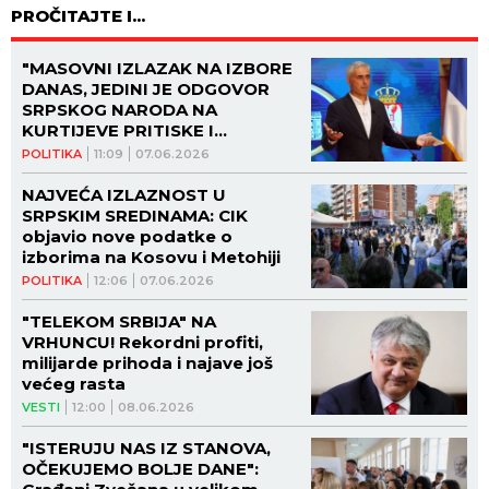
PROČITAJTE I...
"MASOVNI IZLAZAK NA IZBORE
DANAS, JEDINI JE ODGOVOR
SRPSKOG NARODA NA
KURTIJEVE PRITISKE I
MALVERZACIJE": Oglasio se
POLITIKA
11:09
07.06.2026
Odbor za kontrolu i
opservaciju
NAJVEĆA IZLAZNOST U
SRPSKIM SREDINAMA: CIK
objavio nove podatke o
izborima na Kosovu i Metohiji
POLITIKA
12:06
07.06.2026
"TELEKOM SRBIJA" NA
VRHUNCU! Rekordni profiti,
milijarde prihoda i najave još
većeg rasta
VESTI
12:00
08.06.2026
"ISTERUJU NAS IZ STANOVA,
OČEKUJEMO BOLJE DANE":