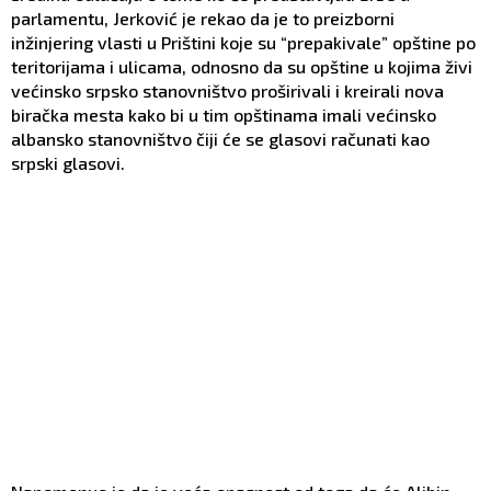
parlamentu, Jerković je rekao da je to preizborni
inžinjering vlasti u Prištini koje su “prepakivale” opštine po
teritorijama i ulicama, odnosno da su opštine u kojima živi
većinsko srpsko stanovništvo proširivali i kreirali nova
biračka mesta kako bi u tim opštinama imali većinsko
albansko stanovništvo čiji će se glasovi računati kao
srpski glasovi.