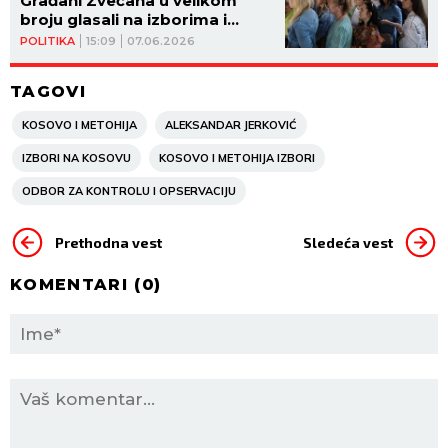
Građani Zvečana u velikom
broju glasali na izborima i
IMAJU SAMO JEDNU ŽELJU
POLITIKA
15:09
07.06.2026
TAGOVI
KOSOVO I METOHIJA
ALEKSANDAR JERKOVIĆ
IZBORI NA KOSOVU
KOSOVO I METOHIJA IZBORI
ODBOR ZA KONTROLU I OPSERVACIJU
Prethodna vest
Sledeća vest
KOMENTARI (
0
)