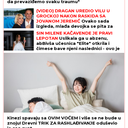
da prevaziđemo svaku traumu"
(VIDEO) DRAGAN UREDIO VILU U
GROCKOJ NAKON RASKIDA SA
JOVANOM JEREMIĆ
Ovako sada
izgleda, mlađa devojka se pita za
sve
SIN MILENE KAČAVENDE JE PRAVI
LEPOTAN
Uslikala ga u abzenu,
abBivša učesnica "Elite" otkrila i
čimese bave njeni naslednici - ovo je
prava ISTINA
Kinezi spavaju sa OVIM VOĆEM i više se ne bude u
znoju! Drevni TRIK ZA RASHLAĐIVANJE oduševio