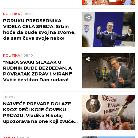
SRBIJA ĆE TEK DA GORI!
POLITIKA
08:51
PORUKU PREDSEDNIKA
VIDELA CELA SRBIJA: Srbin
hoće da bude svoj na svome,
da sam čuva svoje nebo!
POLITIKA
08:10
"NEKA SVAKI SILAZAK U
RUDNIK BUDE BEZBEDAN, A
POVRATAK ZDRAV I MIRAN!"
Vučić čestitao Dan rudara!
08:02
NAJVEĆE PREVARE DOLAZE
KROZ REČI KOJE ČOVEKU
PRIJAJU: Vladika Nikolaj
upozorava na one koji zvuče
mudro, a zapravo vode u
propast