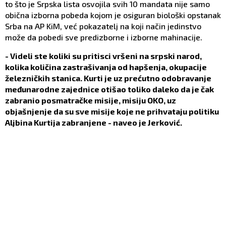
to što je Srpska lista osvojila svih 10 mandata nije samo
obična izborna pobeda kojom je osiguran biološki opstanak
Srba na AP KiM, već pokazatelj na koji način jedinstvo
može da pobedi sve predizborne i izborne mahinacije.
- Videli ste koliki su pritisci vršeni na srpski narod,
kolika količina zastrašivanja od hapšenja, okupacije
železničkih stanica. Kurti je uz prećutno odobravanje
međunarodne zajednice otišao toliko daleko da je čak
zabranio posmatračke misije, misiju OKO, uz
objašnjenje da su sve misije koje ne prihvataju politiku
Aljbina Kurtija zabranjene - naveo je Jerković.