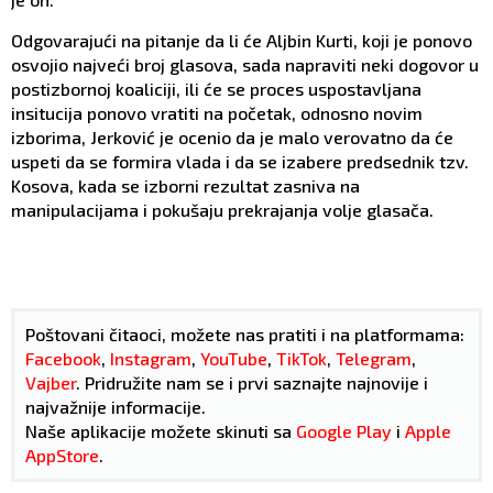
Odgovarajući na pitanje da li će Aljbin Kurti, koji je ponovo
osvojio najveći broj glasova, sada napraviti neki dogovor u
postizbornoj koaliciji, ili će se proces uspostavljana
insitucija ponovo vratiti na početak, odnosno novim
izborima, Jerković je ocenio da je malo verovatno da će
uspeti da se formira vlada i da se izabere predsednik tzv.
Kosova, kada se izborni rezultat zasniva na
manipulacijama i pokušaju prekrajanja volje glasača.
Poštovani čitaoci, možete nas pratiti i na platformama:
Facebook
,
Instagram
,
YouTube
,
TikTok
,
Telegram
,
Vajber
. Pridružite nam se i prvi saznajte najnovije i
najvažnije informacije.
Naše aplikacije možete skinuti sa
Google Play
i
Apple
AppStore
.