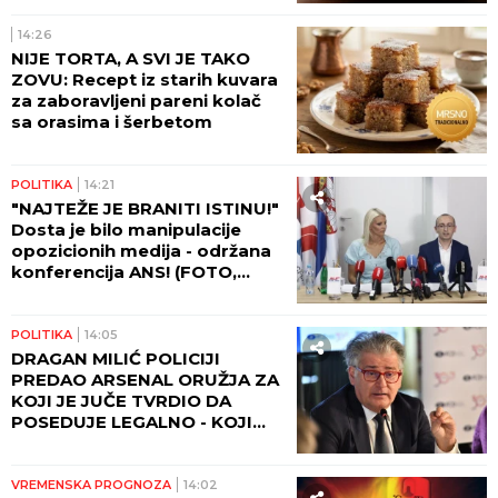
14:26
NIJE TORTA, A SVI JE TAKO
ZOVU: Recept iz starih kuvara
za zaboravljeni pareni kolač
sa orasima i šerbetom
POLITIKA
14:21
"NAJTEŽE JE BRANITI ISTINU!"
Dosta je bilo manipulacije
opozicionih medija - održana
konferencija ANS! (FOTO,
VIDEO)
POLITIKA
14:05
DRAGAN MILIĆ POLICIJI
PREDAO ARSENAL ORUŽJA ZA
KOJI JE JUČE TVRDIO DA
POSEDUJE LEGALNO - KOJI
MILIĆ JE PRAVI?!?
VREMENSKA PROGNOZA
14:02