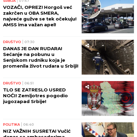
SRBIJA
07:47
VOZAČI, OPREZ! Horgoš već
zakrčen u OBA SMERA,
najveće gužve se tek očekuju!
AMSS ima važan apel!
DRUŠTVO
07:30
DANAS JE DAN RUDARA!
Sećanje na pobunu u
Senjskom rudniku koja je
promenila život rudara u Srbiji!
DRUŠTVO
06:51
TLO SE ZATRESLO USRED
NOĆI! Zemljotres pogodio
jugozapad Srbije!
POLITIKA
06:40
NIZ VAŽNIH SUSRETA! Vučić
danas sa ambasadorima,