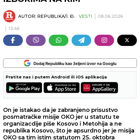
AUTOR:
REPUBLIKA/I. Đ.
VESTI
08.06.2026
13:46
Dodaj Republiku kao željeni izvor na Googlu
Pratite nas i putem Android ili iOS aplikacija
On je istakao da je zabranjeno prisustvo
posmatračke misije OKO jer u statutu te
organizacdije piše Kosovo i Metohija a ne
republika Kosovo, što je apsurdno jer je misija
OKO sa tim istim statutom 25. oktobra