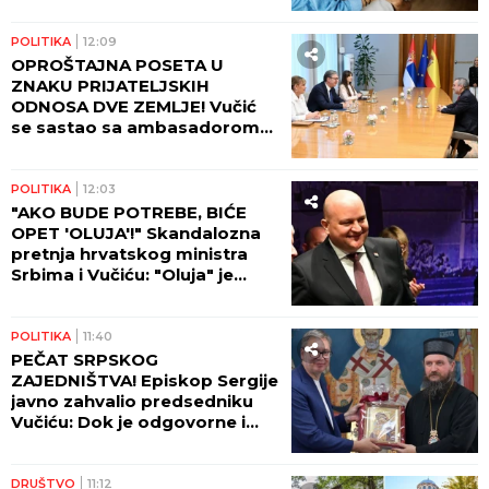
POLITIKA
12:09
OPROŠTAJNA POSETA U
ZNAKU PRIJATELJSKIH
ODNOSA DVE ZEMLJE! Vučić
se sastao sa ambasadorom
Azerbejdžena u Palati Srbija!
POLITIKA
12:03
"AKO BUDE POTREBE, BIĆE
OPET 'OLUJA'!" Skandalozna
pretnja hrvatskog ministra
Srbima i Vučiću: "Oluja" je
najsvetliji deo naše prošlosti
POLITIKA
11:40
PEČAT SRPSKOG
ZAJEDNIŠTVA! Episkop Sergije
javno zahvalio predsedniku
Vučiću: Dok je odgovorne i
patriotske Srbije, biće i nas
DRUŠTVO
11:12