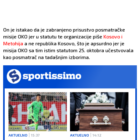
On je istakao da je zabranjeno prisustvo posmatračke
misije OKO jer u statutu te organizacije piše
Kosovo i
Metohija
a ne republika Kosovo, što je apsurdno jer je
misija OKO sa tim istim statutom 25. oktobra učestvovala
kao posmatrač na tadašnjim izborima.
AKTUELNO
15:37
AKTUELNO
14:12