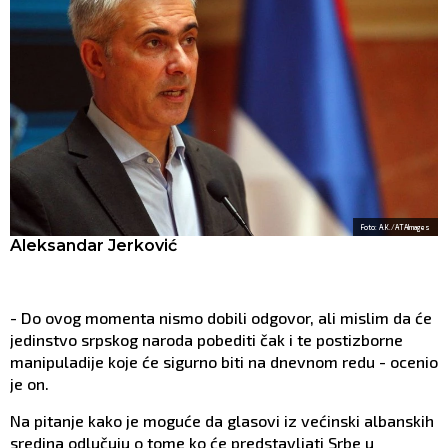
Foto: A.K./ATAImages
Aleksandar Jerković
- Do ovog momenta nismo dobili odgovor, ali mislim da će
jedinstvo srpskog naroda pobediti čak i te postizborne
manipuladije koje će sigurno biti na dnevnom redu - ocenio
je on.
Na pitanje kako je moguće da glasovi iz većinski albanskih
sredina odlučuju o tome ko će predstavljati Srbe u