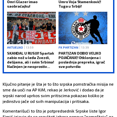
Omri Glazer imao
Umro Voja Stamenković!
saobraćajku!
Tuga u Srbiji!
AKTUELNO
13:59
FK PARTIZAN
13:39
SKANDAL U RUSIJI! Spartak
PARTIZAN DOBIO VELIKO
zabio nož u leđa Zvezdi,
POJAČANJE! Otklonjena i
delijama, ali i svim Srbima!
poslednja prepreka, igrač
Načinjen je neoprostiv
sve potvrdio
greh! (FOTO)
Ključno pitanje je šta je to što srpska pomstračka misija ne
sme da uoči na AP KiM, rekao je Jerković i dodao da je
srpski narod uprkos svim pritiscima pokazao koliko je
jedinstvo jače od svih manipulacija i pritisaka.
Komentarišući to što je potpredsednik Srpske liste Igor
Simić izjavio da se rezultati izbora ponovo "nameštaju" za