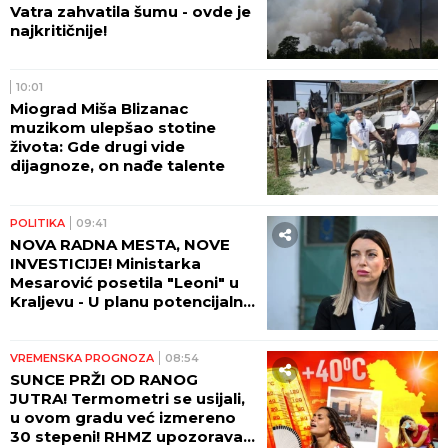
Vatra zahvatila šumu - ovde je
najkritičnije!
10:01
Miograd Miša Blizanac
muzikom ulepšao stotine
života: Gde drugi vide
dijagnoze, on nađe talente
POLITIKA
09:41
NOVA RADNA MESTA, NOVE
INVESTICIJE! Ministarka
Mesarović posetila "Leoni" u
Kraljevu - U planu potencijalna
saradnja sa "Teklasom"
VREMENSKA PROGNOZA
08:54
SUNCE PRŽI OD RANOG
JUTRA! Termometri se usijali,
u ovom gradu već izmereno
30 stepeni! RHMZ upozorava -