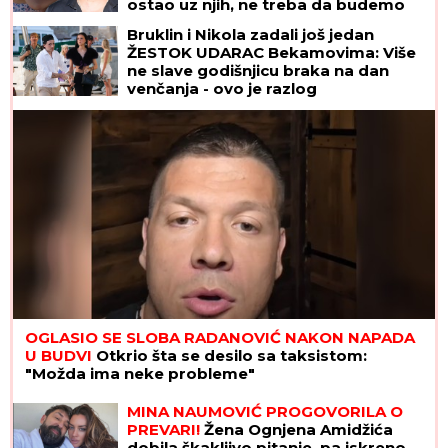
ostao uz njih, ne treba da budemo
Kulići" (VIDEO)
Bruklin i Nikola zadali još jedan
ŽESTOK UDARAC Bekamovima: Više
ne slave godišnjicu braka na dan
venčanja - ovo je razlog
OGLASIO SE SLOBA RADANOVIĆ NAKON NAPADA
U BUDVI
Otkrio šta se desilo sa taksistom:
"Možda ima neke probleme"
MINA NAUMOVIĆ PROGOVORILA O
PREVARI!
Žena Ognjena Amidžića
dobila škakljivo pitanje, pa iskreno