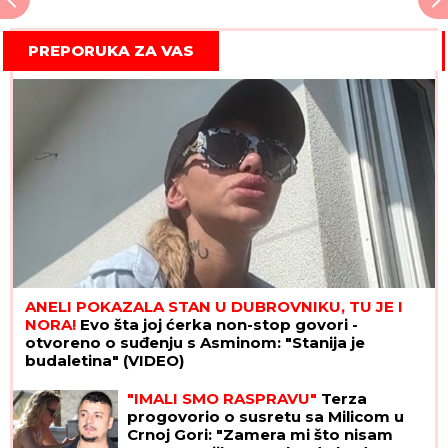
PREPORUKA ZA VAS
ANELI POKAZALA STAN U DUBROVNIKU, TU JE I
NORA!
Evo šta joj ćerka non-stop govori -
otvoreno o suđenju s Asminom: "Stanija je
budaletina" (VIDEO)
"IMALI SMO RASPRAVU"
Terza
progovorio o susretu sa Milicom u
Crnoj Gori: "Zamera mi što nisam