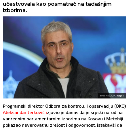
učestvovala kao posmatrač na tadašnjim
izborima.
Foto: M.K./ATAImages
Programski direktor Odbora za kontrolu i opservaciju (OKO)
Aleksandar Jerković i
zjavio je danas da je srpski narod na
vanrednim parlamentarnim izborima na Kosovu i Metohiji
pokazao neverovatnu zrelost i odgovornost, istakavši da