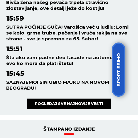
Bivša žena našeg pevača trpela stravično
zlostavljanje, ove detalji ježe do kostiju!
15:59
SUTRA POČINJE GUČA! Varošica već u ludilu: Lomi
se kolo, grme trube, pečenje i vruća rakija na sve
strane - sve je spremno za 65. Sabor!
15:51
SPORTISSIMO
Šta ako vam padne deo fasade na automobil -
evo ko mora da plati štetu!
15:45
SAZNAJEMO! SIN UBIO MAJKU NA NOVOM
BEOGRADU!
POGLEDAJ SVE NAJNOVIJE VESTI
ŠTAMPANO IZDANJE