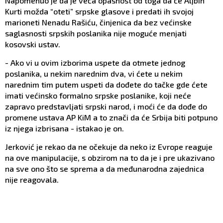
Napomenuo je da je veća opasnost od toga da će Aljbin
Kurti možda “oteti” srpske glasove i predati ih svojoj
marioneti Nenadu Rašiću, činjenica da bez većinske
saglasnosti srpskih poslanika nije moguće menjati
kosovski ustav.
- Ako vi u ovim izborima uspete da otmete jednog
poslanika, u nekim narednim dva, vi ćete u nekim
narednim tim putem uspeti da dođete do tačke gde ćete
imati većinsko formalno srpske poslanike, koji neće
zapravo predstavljati srpski narod, i moći će da dođe do
promene ustava AP KiM a to znači da će Srbija biti potpuno
iz njega izbrisana - istakao je on.
Jerković je rekao da ne očekuje da neko iz Evrope reaguje
na ove manipulacije, s obzirom na to da je i pre ukazivano
na sve ono što se sprema a da međunarodna zajednica
nije reagovala.