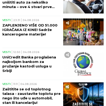
uništiti auto za nekoliko
minuta – ove 4 stvari prve
stradaju
VESTI
23:31
04.08.2026
ZAPLENJENO VIŠE OD 51.000
IGRAČAKA IZ KINE! Sadrže
kancerogene materije!
VESTI
12:50
04.08.2026
UniCredit Banka proglašena
najboljom bankom za
pružanje kastodi usluga u
Srbiji
VESTI
11:11
04.08.2026
Zaštitite se od toplotnog
talasa - zaustavite toplotu pre
nego što uđe u automobil,
stan ili kancelariju!