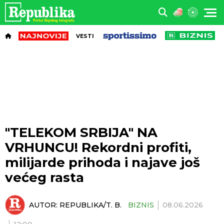
VESTI
"TELEKOM SRBIJA" NA
VRHUNCU! Rekordni profiti,
milijarde prihoda i najave još
većeg rasta
AUTOR:
REPUBLIKA/T. B.
BIZNIS
08.06.2026