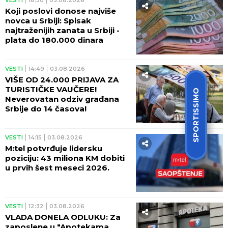
Koji poslovi donose najviše
novca u Srbiji: Spisak
najtraženijih zanata u Srbiji -
plata do 180.000 dinara
VESTI
14:49
03.08.2026
VIŠE OD 24.000 PRIJAVA ZA
TURISTIČKE VAUČERE!
SPORTISSIMO
Neverovatan odziv građana
Srbije do 14 časova!
VESTI
14:15
03.08.2026
M:tel potvrđuje lidersku
poziciju: 43 miliona KM dobiti
u prvih šest meseci 2026.
VESTI
12:32
03.08.2026
VLADA DONELA ODLUKU: Za
zaposlene u "Apotekama