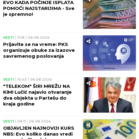
EVO KADA POČINJE ISPLATA
POMOĆI NAJSTARIJIMA - Sve
je spremno!
VESTI
11:18
06.08.2026
Prijavite se na vreme: PKS
organizuje obuke za izazove
savremenog poslovanja
VESTI
10:43
06.08.2026
"TELEKOM" ŠIRI MREŽU NA
KiM! Lučić najavio otvaranje
dva objekta u Partešu do
kraja godine
VESTI
09:11
06.08.2026
OBJAVLJEN NAJNOVIJI KURS
NBS: Evo koliko danas vredi