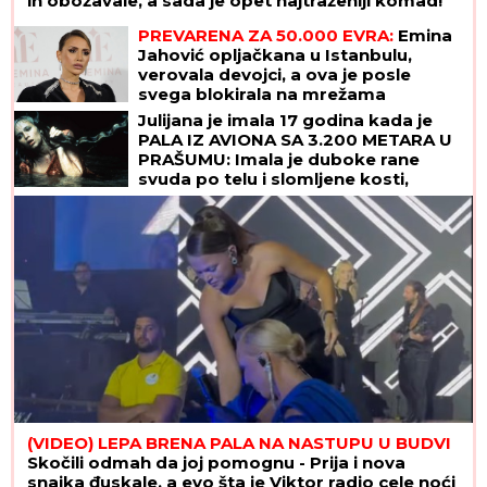
ih obožavale, a sada je opet najtraženiji komad!
PREVARENA ZA 50.000 EVRA:
Emina
Jahović opljačkana u Istanbulu,
verovala devojci, a ova je posle
svega blokirala na mrežama
Julijana je imala 17 godina kada je
PALA IZ AVIONA SA 3.200 METARA U
PRAŠUMU: Imala je duboke rane
svuda po telu i slomljene kosti,
videla je MRTVU MAJKU, ali nije želela
da se preda
(VIDEO) LEPA BRENA PALA NA NASTUPU U BUDVI
Skočili odmah da joj pomognu - Prija i nova
snajka đuskale, a evo šta je Viktor radio cele noći