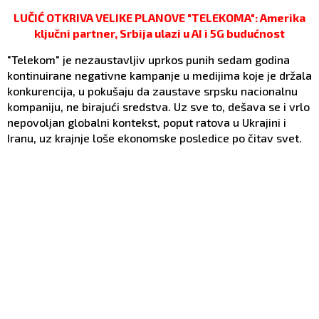
LUČIĆ OTKRIVA VELIKE PLANOVE "TELEKOMA": Amerika
ključni partner, Srbija ulazi u AI i 5G budućnost
"Telekom" je nezaustavljiv uprkos punih sedam godina
kontinuirane negativne kampanje u medijima koje je držala
konkurencija, u pokušaju da zaustave srpsku nacionalnu
kompaniju, ne birajući sredstva. Uz sve to, dešava se i vrlo
nepovoljan globalni kontekst, poput ratova u Ukrajini i
Iranu, uz krajnje loše ekonomske posledice po čitav svet.