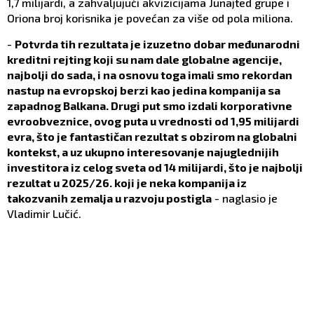
1,7 milijardi, a zahvaljujući akvizicijama Junajted grupe i
Oriona broj korisnika je povećan za više od pola miliona.
-
Potvrda tih rezultata je izuzetno dobar međunarodni
kreditni rejting koji su nam dale globalne agencije,
najbolji do sada, i na osnovu toga imali smo rekordan
nastup na evropskoj berzi kao jedina kompanija sa
zapadnog Balkana. Drugi put smo izdali korporativne
evroobveznice, ovog puta u vrednosti od 1,95 milijardi
evra, što je fantastičan rezultat s obzirom na globalni
kontekst, a uz ukupno interesovanje najuglednijih
investitora iz celog sveta od 14 milijardi, što je najbolji
rezultat u 2025/26. koji je neka kompanija iz
takozvanih zemalja u razvoju postigla
- naglasio je
Vladimir Lučić.