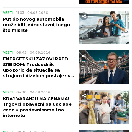
VESTI
11:03
04.08.2026
Put do novog automobila
može biti jednostavniji nego
što mislite
VESTI
09:45
04.08.2026
ENERGETSKI IZAZOVI PRED
SRBIJOM: Predsednik
upozorio da situacija sa
strujom i dizelom postaje sve
ozbiljnija
VESTI
04:30
04.08.2026
KRAJ VARANJU NA CENAMA!
Trgovci obavezni da usklade
cene u prodavnicama i na
internetu
VESTI
18:30
03.08.2026