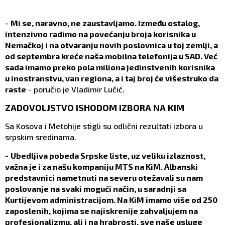
-
Mi se, naravno, ne zaustavljamo. Između ostalog,
intenzivno radimo na povećanju broja korisnika u
Nemačkoj i na otvaranju novih poslovnica u toj zemlji, a
od septembra kreće naša mobilna telefonija u SAD. Već
sada imamo preko pola miliona jedinstvenih korisnika
u inostranstvu, van regiona, a i taj broj će višestruko da
raste
- poručio je Vladimir Lučić.
ZADOVOLJSTVO ISHODOM IZBORA NA KIM
Sa Kosova i Metohije stigli su odlični rezultati izbora u
srpskim sredinama.
-
Ubedljiva pobeda Srpske liste, uz veliku izlaznost,
važna je i za našu kompaniju MTS na KiM. Albanski
predstavnici nametnuti na severu otežavali su nam
poslovanje na svaki mogući način, u saradnji sa
Kurtijevom administracijom. Na KiM imamo više od 250
zaposlenih, kojima se najiskrenije zahvaljujem na
profesionalizmu, ali i na hrabrosti, sve naše usluge