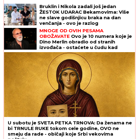
Bruklin i Nikola zadali još jedan
ŽESTOK UDARAC Bekamovima: Više
ne slave godišnjicu braka na dan
venčanja - ovo je razlog
MNOGE OD OVIH PESAMA
OBOŽAVATE
Ovo je 10 numera koje je
Dino Merlin obradio od stranih
izvođača - ostaćete u čudu kad
vidite spisak
U subotu je SVETA PETKA TRNOVA: Da ženama ne
bi TRNULE RUKE tokom cele godine, OVO ne
smeju da rade - običaji koje Srbi vekovima