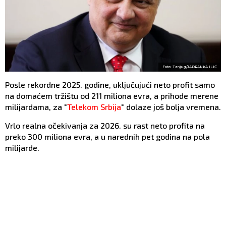
Foto: Tanjug/JADRANKA ILIĆ
Posle rekordne 2025. godine, uključujući neto profit samo
na domaćem tržištu od 211 miliona evra, a prihode merene
milijardama, za "
Telekom Srbija
" dolaze još bolja vremena.
Vrlo realna očekivanja za 2026. su rast neto profita na
preko 300 miliona evra, a u narednih pet godina na pola
milijarde.