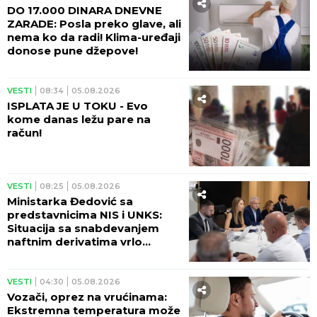
DO 17.000 DINARA DNEVNE
ZARADE: Posla preko glave, ali
nema ko da radi! Klima-uređaji
donose pune džepove!
VESTI
08:34
05.08.2026
ISPLATA JE U TOKU - Evo
kome danas ležu pare na
račun!
VESTI
08:25
05.08.2026
Ministarka Đedović sa
predstavnicima NIS i UNKS:
Situacija sa snabdevanjem
naftnim derivatima vrlo
izazovna
VESTI
04:30
05.08.2026
Vozači, oprez na vrućinama:
Ekstremna temperatura može