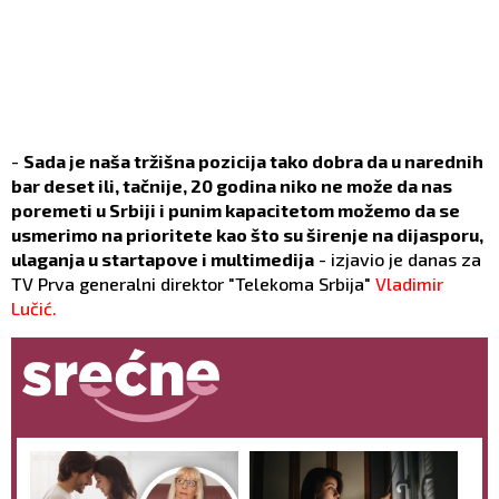
-
Sada je naša tržišna pozicija tako dobra da u narednih
bar deset ili, tačnije, 20 godina niko ne može da nas
poremeti u Srbiji i punim kapacitetom možemo da se
usmerimo na prioritete kao što su širenje na dijasporu,
ulaganja u startapove i multimedija
- izjavio je danas za
TV Prva generalni direktor "Telekoma Srbija"
Vladimir
Lučić.