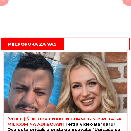
PREPORUKA ZA VAS
(VIDEO) ŠOK OBRT NAKON BURNOG SUSRETA SA
MILICOM NA ADI BOJANI
Terza video Barbaru!
Dva puta pričali, a onda ga pozvala: "Upisaću se