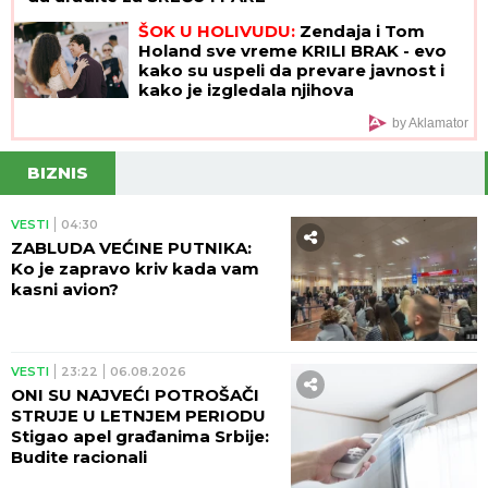
ŠOK U HOLIVUDU:
Zendaja i Tom
Holand sve vreme KRILI BRAK - evo
kako su uspeli da prevare javnost i
kako je izgledala njihova
GLAMUROZNA SVADBA
by Aklamator
BIZNIS
VESTI
04:30
ZABLUDA VEĆINE PUTNIKA:
Ko je zapravo kriv kada vam
kasni avion?
VESTI
23:22
06.08.2026
ONI SU NAJVEĆI POTROŠAČI
STRUJE U LETNJEM PERIODU
Stigao apel građanima Srbije:
Budite racionali