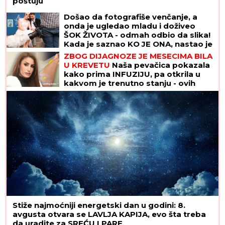
poštuju
Došao da fotografiše venčanje, a
onda je ugledao mladu i doživeo
ŠOK ŽIVOTA - odmah odbio da slika!
Kada je saznao KO JE ONA, nastao je
opšti HAOS
ZBOG DIJAGNOZE JE MESECIMA BILA
U KREVETU
Naša pevačica pokazala
kako prima INFUZIJU, pa otkrila u
kakvom je trenutno stanju - ovih
dana prodaje i kuću
Stiže najmoćniji energetski dan u godini: 8.
avgusta otvara se LAVLJA KAPIJA, evo šta treba
da uradite za SREĆU I PARE