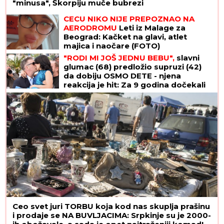
"minusa", Škorpiju muče bubrezi
CECU NIKO NIJE PREPOZNAO NA
AERODROMU
Leti iz Malage za
Beograd: Kačket na glavi, atlet
majica i naočare (FOTO)
"RODI MI JOŠ JEDNU BEBU",
slavni
glumac (68) predložio supruzi (42)
da dobiju OSMO DETE - njena
reakcija je hit: Za 9 godina dočekali
su 4 SINA I 3 ĆERKE, ali on ne želi da
se zaustavi
Ceo svet juri TORBU koja kod nas skuplja prašinu
i prodaje se NA BUVLJACIMA: Srpkinje su je 2000-