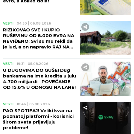
evro, a koliko dolar
VESTI
04:30
06.08.2026
RIZIKOVAO SVE I KUPIO
RUŠEVINU OD 8.000 EVRA NA
NEVIĐENO: Svi su mu rekli da
je lud, a on napravio RAJ NA
ZEMLJI!
VESTI
19:31
05.08.2026
U DUGOVIMA DO GUŠE! Dug
bankama na ime kredita u julu
4.700 milijardi - POVEĆANJE
OD 15,6% U ODNOSU NA LANE!
VESTI
18:46
05.08.2026
PAO SPOTIFAJ! Veliki kvar na
poznatoj platformi - korisnici
širom sveta prijavljuju
probleme!