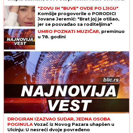
"ZOVU IH "BUVE" OVDE PO LJIGU"
Komšije progovorile o PORODICI
Jovane Jeremić: "Brat joj je otišao,
jer se posvađao sa roditeljima"
UMRO POZNATI MUZIČAR,
preminuo
u 78. godini
DROGIRAN IZAZVAO SUDAR, JEDNA OSOBA
POGINULA
Vozač iz Novog Pazara uhapšen u
Ulcinju: U nesreći dvoje povređeno