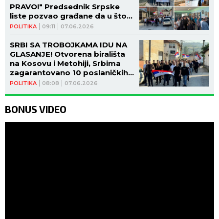
PRAVO!" Predsednik Srpske
liste pozvao građane da u što
većem broju izađu na izbore!
POLITIKA
09:11
07.06.2026
(VIDEO)
SRBI SA TROBOJKAMA IDU NA
GLASANJE! Otvorena birališta
na Kosovu i Metohiji, Srbima
zagarantovano 10 poslaničkih
mesta! (FOTO, VIDEO)
POLITIKA
08:08
07.06.2026
BONUS VIDEO