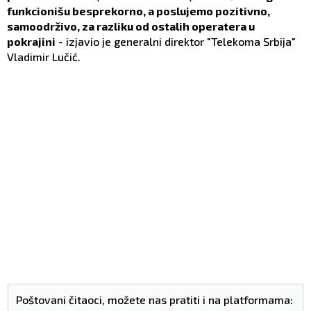
funkcionišu besprekorno, a poslujemo pozitivno,
samoodrživo, za razliku od ostalih operatera u
pokrajini
- izjavio je generalni direktor "Telekoma Srbija"
Vladimir Lučić.
Poštovani čitaoci, možete nas pratiti i na platformama: