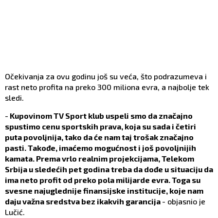
Očekivanja za ovu godinu još su veća, što podrazumeva i
rast neto profita na preko 300 miliona evra, a najbolje tek
sledi.
-
Kupovinom TV Sport klub uspeli smo da značajno
spustimo cenu sportskih prava, koja su sada i četiri
puta povoljnija, tako da će nam taj trošak značajno
pasti. Takođe, imaćemo mogućnost i još povoljnijih
kamata. Prema vrlo realnim projekcijama, Telekom
Srbija u sledećih pet godina treba da dođe u situaciju da
ima neto profit od preko pola milijarde evra. Toga su
svesne najuglednije finansijske institucije, koje nam
daju važna sredstva bez ikakvih garancija
- objasnio je
Lučić.