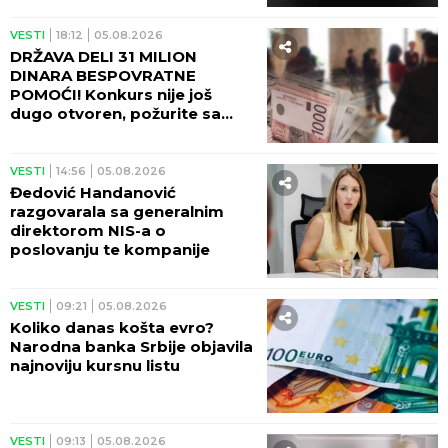
VESTI
18:12
05.08.2026
DRŽAVA DELI 31 MILION
DINARA BESPOVRATNE
POMOĆI! Konkurs nije još
dugo otvoren, požurite sa
prijavom!
VESTI
14:56
05.08.2026
Đedović Handanović
razgovarala sa generalnim
direktorom NIS-a o
poslovanju te kompanije
VESTI
09:21
05.08.2026
Koliko danas košta evro?
Narodna banka Srbije objavila
najnoviju kursnu listu
VESTI
09:13
05.08.2026