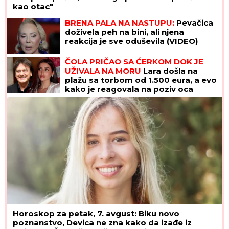
kao otac"
BRENA PALA NA NASTUPU:
Pevačica
doživela peh na bini, ali njena
reakcija je sve oduševila (VIDEO)
ČOLA PRIČAO SA ĆERKOM DOK JE
UŽIVALA NA MORU
Lara došla na
plažu sa torbom od 1.500 eura, a evo
kako je reagovala na poziv oca
Horoskop za petak, 7. avgust: Biku novo
poznanstvo, Devica ne zna kako da izađe iz