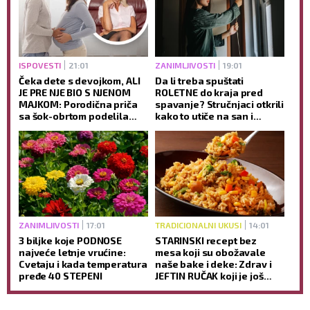
ISPOVESTI
21:01
ZANIMLJIVOSTI
19:01
Čeka dete s devojkom, ALI
Da li treba spuštati
JE PRE NJE BIO S NJENOM
ROLETNE do kraja pred
MAJKOM: Porodična priča
spavanje? Stručnjaci otkrili
sa šok-obrtom podelila
kako to utiče na san i
javnost
jutarnje buđenje
ZANIMLJIVOSTI
17:01
TRADICIONALNI UKUSI
14:01
3 biljke koje PODNOSE
STARINSKI recept bez
najveće letnje vrućine:
mesa koji su obožavale
Cvetaju i kada temperatura
naše bake i deke: Zdrav i
pređe 40 STEPENI
JEFTIN RUČAK koji je još
ukusniji sutradan