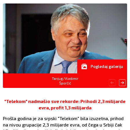
Pogledaj galeriju
Tanjug/Vladimir
Šporčić
"Telekom" nadmašio sve rekorde: Prihodi 2,3 milijarde
evra, profit 1,3 milijarda
Prošla godina je za srpski "Telekom" bila izuzetna, prihod
na nivou grupacije 2,3 milijarde evra, od čega u Srbiji čak