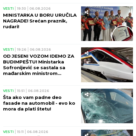
VESTI
19:30
06.08.2026
MINISTARKA U BORU URUČILA
NAGRADE! Srećan praznik,
rudari!
VESTI
19:26
06.08.2026
OD JESENI VOZOM IDEMO ZA
BUDIMPEŠTU! Ministarka
Sofronijević se sastala sa
mađarskim ministrom
Vitezijem - SJAJNE VESTI!
VESTI
15:51
06.08.2026
Šta ako vam padne deo
fasade na automobil - evo ko
mora da plati štetu!
VESTI
15:11
06.08.2026