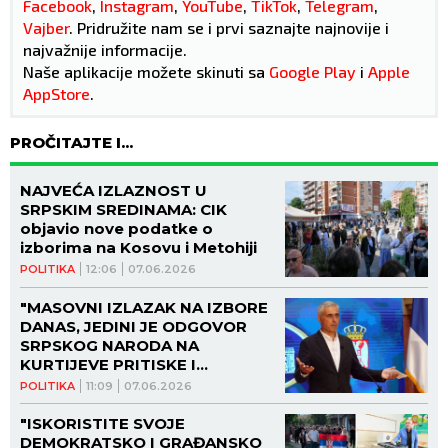
Facebook
,
Instagram
,
YouTube
,
TikTok
,
Telegram
,
Vajber
. Pridružite nam se i prvi saznajte najnovije i
najvažnije informacije.
Naše aplikacije možete skinuti sa
Google Play
i
Apple
AppStore
.
PROČITAJTE I...
NAJVEĆA IZLAZNOST U
SRPSKIM SREDINAMA: CIK
objavio nove podatke o
izborima na Kosovu i Metohiji
POLITIKA
12:06
07.06.2026
"MASOVNI IZLAZAK NA IZBORE
DANAS, JEDINI JE ODGOVOR
SRPSKOG NARODA NA
KURTIJEVE PRITISKE I
MALVERZACIJE": Oglasio se
POLITIKA
11:09
07.06.2026
Odbor za kontrolu i
opservaciju
"ISKORISTITE SVOJE
DEMOKRATSKO I GRAĐANSKO