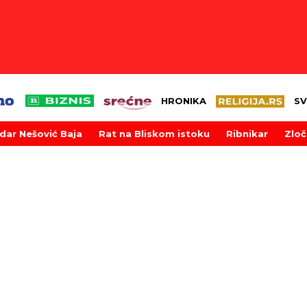
HRONIKA
SV
dar Nešović Baja
Rat na Bliskom istoku
Ribnikar
Zloč