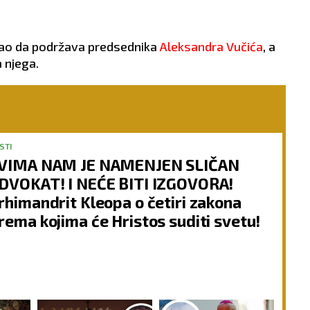
 kao da podržava predsednika
Aleksandra Vučića
, a
 njega.
STI
VIMA NAM JE NAMENJEN SLIČAN
DVOKAT! I NEĆE BITI IZGOVORA!
rhimandrit Kleopa o četiri zakona
rema kojima će Hristos suditi svetu!