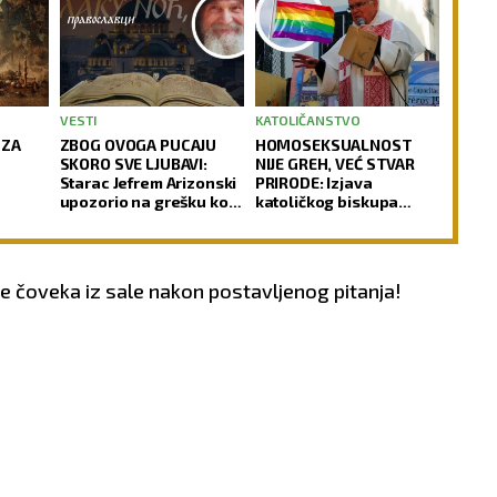
VESTI
KATOLIČANSTVO
 ZA
ZBOG OVOGA PUCAJU
HOMOSEKSUALNOST
SKORO SVE LJUBAVI:
NIJE GREH, VEĆ STVAR
Starac Jefrem Arizonski
PRIRODE: Izjava
upozorio na grešku koju
katoličkog biskupa
mnogi prave
izazvala buru u Crkvi
je čoveka iz sale nakon postavljenog pitanja!