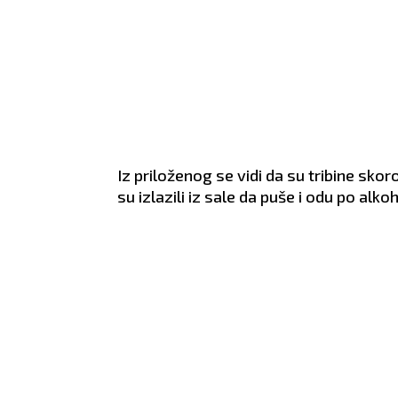
o će im on i
ZDRAVLJE:
Pojačana
ZDRA
nervoza.
lovi u nogama.
Iz priloženog se vidi da su tribine skor
su izlazili iz sale da puše i odu po alkoh