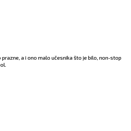
VLJE:
Vrtoglavica.
spontanošću.
ZDRAVLJE:
Više se
odmarajte.
o prazne, a i ono malo učesnika što je bilo, non-stop
ol.