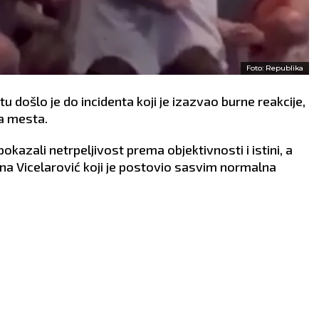
Foto: Republika
u došlo je do incidenta koji je izazvao burne reakcije,
a mesta.
azali netrpeljivost prema objektivnosti i istini, a
na Vicelarović koji je postovio sasvim normalna