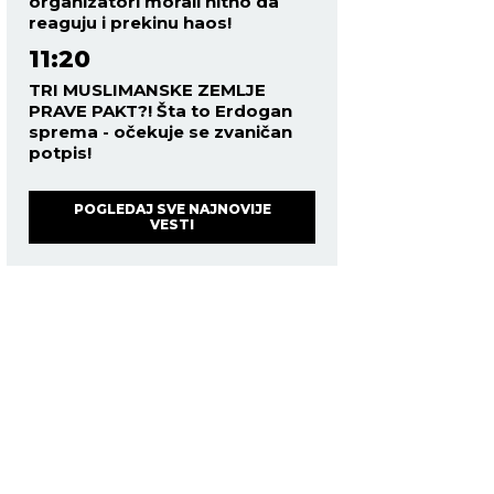
organizatori morali hitno da
reaguju i prekinu haos!
11:20
TRI MUSLIMANSKE ZEMLJE
PRAVE PAKT?! Šta to Erdogan
sprema - očekuje se zvaničan
potpis!
POGLEDAJ SVE NAJNOVIJE
VESTI