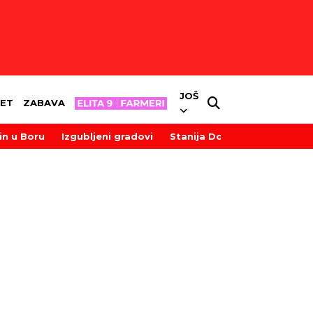
JOŠ
ET
ZABAVA
in u Boru
Izgubljeni gradovi
Stanija Dobrojević