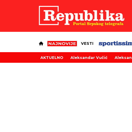
VESTI
AKTUELNO
Aleksandar Vučić
Aleksan