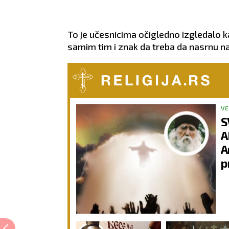
To je učesnicima očigledno izgledalo
samim tim i znak da treba da nasrnu na
VE
S
A
A
p