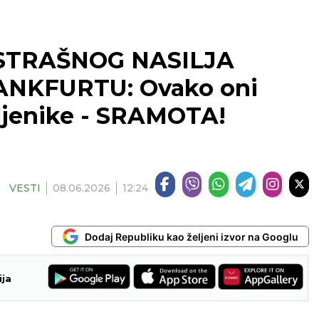
 STRAŠNOG NASILJA
NKFURTU: Ovako oni
šljenike - SRAMOTA!
VESTI
08.06.2026
12:24
Dodaj Republiku kao željeni izvor na Googlu
ija