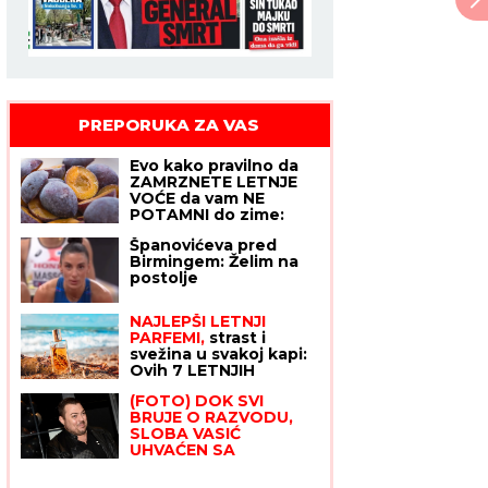
PREPORUKA ZA VAS
Evo kako pravilno da
ZAMRZNETE LETNJE
VOĆE da vam NE
POTAMNI do zime:
Treba vam samo jedan
Španovićeva pred
MAGIČAN SASTOJAK I
Birmingem: Želim na
OVAJ TRIK
postolje
NAJLEPŠI LETNJI
PARFEMI,
strast i
svežina u svakoj kapi:
Ovih 7 LETNJIH
KLASIKA
(FOTO) DOK SVI
teleportovaće vas
BRUJE O RAZVODU,
direktno na more i
SLOBA VASIĆ
ostaviti MIRISNI
UHVAĆEN SA
POTPIS po kojem će
STARLETOM
Isplivala
vas svi pamtiti
zajednička fotografija,