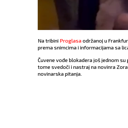
Na tribini
Proglasa
održanoj u Frankfurt
prema snimcima i informacijama sa lic
Čuvene vođe blokadera još jednom su pok
tome svedoči i nastraj na novinra Zora
novinarska pitanja.