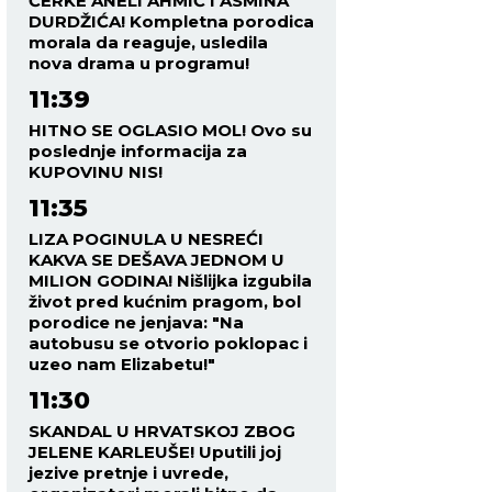
ĆERKE ANELI AHMIĆ I ASMINA
DURDŽIĆA! Kompletna porodica
morala da reaguje, usledila
nova drama u programu!
11:39
HITNO SE OGLASIO MOL! Ovo su
poslednje informacija za
KUPOVINU NIS!
11:35
LIZA POGINULA U NESREĆI
KAKVA SE DEŠAVA JEDNOM U
MILION GODINA! Nišlijka izgubila
život pred kućnim pragom, bol
porodice ne jenjava: "Na
autobusu se otvorio poklopac i
uzeo nam Elizabetu!"
11:30
SKANDAL U HRVATSKOJ ZBOG
JELENE KARLEUŠE! Uputili joj
jezive pretnje i uvrede,