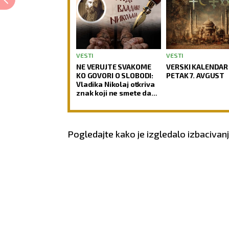
VESTI
VESTI
NE VERUJTE SVAKOME
VERSKI KALENDAR
KO GOVORI O SLOBODI:
PETAK 7. AVGUST
Vladika Nikolaj otkriva
znak koji ne smete da
previdite
Pogledajte kako je izgledalo izbacivan