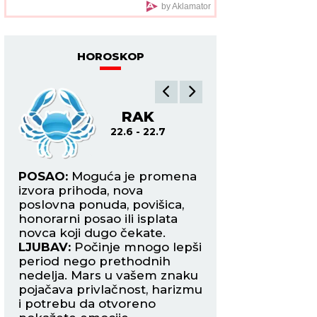
zajedno ispod šatora
by Aklamator
HOROSKOP
RAK
L
22.6 - 22.7
22.7
POSAO:
Moguća je promena
POSAO:
Merkur je
ivo
izvora prihoda, nova
znak i vraća vam
me
poslovna ponuda, povišica,
samopouzdanje, b
honorarni posao ili isplata
razmišljanja i spo
novca koji dugo čekate.
ubedite druge u sv
LJUBAV:
Počinje mnogo lepši
LJUBAV:
Slobodni 
bi
period nego prethodnih
mogli bi da upozn
nedelja. Mars u vašem znaku
koja će ih osvojiti 
pojačava privlačnost, harizmu
pogled. Zauzeti La
i potrebu da otvoreno
u novu fazu.