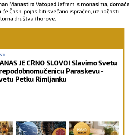
iguman Manastira Vatoped Jefrem, s monasima, domaće
m će Časni pojas biti svečano ispraćen, uz počasti
klorna društva i horove.
STI
ANAS JE CRNO SLOVO! Slavimo Svetu
repodobnomučenicu Paraskevu -
vetu Petku Rimljanku