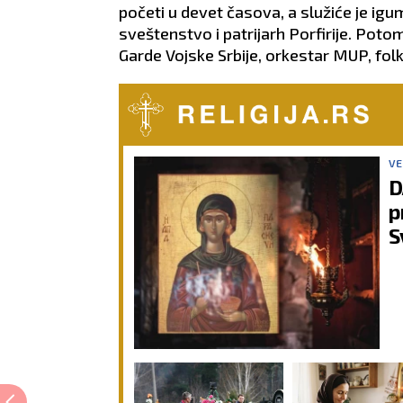
početi u devet časova, a služiće je 
sveštenstvo i patrijarh Porfirije. Poto
Garde Vojske Srbije, orkestar MUP, fol
VE
D
p
S