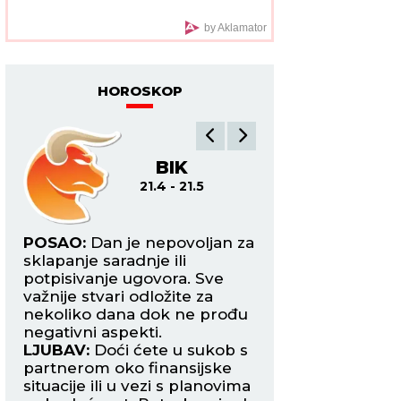
OPROŠTAJNO PISMO,
ubacio ga u flašu i
bacio u vodu: Nikada
by Aklamator
ga više nisu videli, a
kada je njegova majka
pročitala poruku -
SRCE JOJ JE PUKLO
HOROSKOP
BIK
BL
21.4 - 21.5
22
ite
POSAO:
Dan je nepovoljan za
POSAO:
Danas ost
h
sklapanje saradnje ili
fokusirani tokom o
i
potpisivanje ugovora. Sve
najtežih zadataka 
važnije stvari odložite za
mogući previdi ko
nekoliko dana dok ne prođu
koštati mnogo.
e
negativni aspekti.
LJUBAV:
Slobodni 
LJUBAV:
Doći ćete u sukob s
mogu upoznati je
partnerom oko finansijske
zanimljivu osobu 
situacije ili u vezi s planovima
poželeti da otpoč