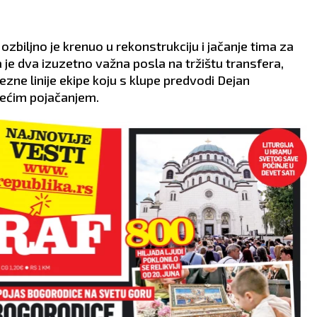
gom s posla. Period
danas mogu upoznati jed
n strasti.
zanimljivu Vodoliju.
VLJE:
Migrena.
ZDRAVLJE:
Solidno.
zbiljno je krenuo u rekonstrukciju i jačanje tima za
 je dva izuzetno važna posla na tržištu transfera,
zne linije ekipe koju s klupe predvodi Dejan
trećim pojačanjem.