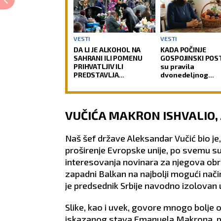
VESTI
VESTI
DA LI JE ALKOHOL NA
KADA POČINJE
SAHRANI ILI POMENU
GOSPOJINSKI POST
PRIHVATLJIV ILI
su pravila
PREDSTAVLJA
dvonedeljnog
NEPOŠTOVANJE PREMA
uzdržanja pred j
DUŠI POKOJNIKA: Crkva
od najvećih prazn
ima jasan odgovor na
ovu dilemu
VUČIĆA MAKRON ISHVALIO, 
Naš šef države Aleksandar Vučić bio je
proširenje Evropske unije, po svemu 
interesovanja novinara za njegova obra
zapadni Balkan na najbolji mogući nači
je predsednik Srbije navodno izolovan u
Slike, kao i uvek, govore mnogo bolje od
iskazanog stava Emanuela Makrona, pred