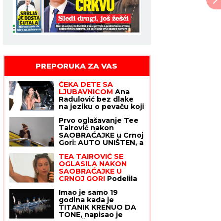
PREPORUKA ZA VAS
ČEKA DETE SA
LJUBAVNICOM
Ana
Radulović bez dlake
na jeziku o pevaču koji
je ostavio ženu i decu:
Prvo oglašavanje Tee
"Ježim se od toga"
Tairović nakon
SAOBRAĆAJKE u Crnoj
Gori: AUTO UNIŠTEN, a
evo u kakvom je
TEA TAIROVIĆ SE
stanju pevačica
OGLASILA NAKON
(FOTO)
SAOBRAĆAJKE U
CRNOJ GORI
Podelila
klip, svi gledaju u ONO
Imao je samo 19
ŠTO NOSI: Snima se u
godina kada je
ogledalu, dlaka sa
TITANIK KRENUO DA
glave joj ne fali
TONE, napisao je