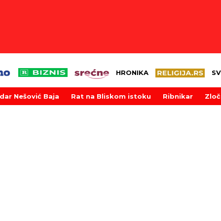
HRONIKA
SV
dar Nešović Baja
Rat na Bliskom istoku
Ribnikar
Zloč