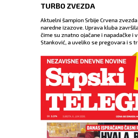
adnika.
signale. Ipak, dobro
kole
TURBO ZVEZDA
 strastima.
razmislite šta želite od tog
prepu
lično se
odnosa.
ZDRA
ZDRAVLJE:
Loša cirkulacija.
Aktuelni šampion Srbije Crvena zvezda o
naredne izazove. Uprava kluba završila
čime su znatno ojačane i napadačke i ve
Stanković, a uveliko se pregovara i s 