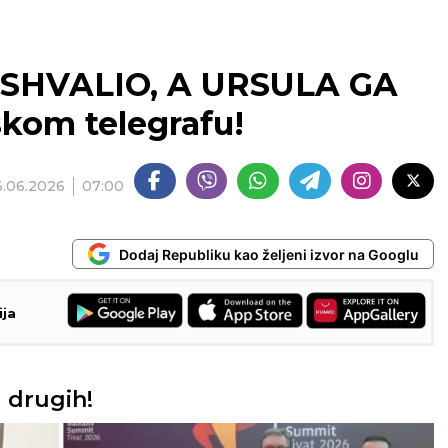
SHVALIO, A URSULA GA
skom telegrafu!
6.06.2026
07:00
Dodaj Republiku kao željeni izvor na Googlu
ija
 drugih!