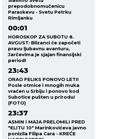
Slavimo Svetu
prepodobnomučenicu
Paraskevu - Svetu Petrku
Rimljanku
00:01
HOROSKOP ZA SUBOTU 8.
AVGUST: Blizanci će započeti
pravu ljubavnu avanturu,
Jarčevima je sjajan finansijski
period!
23:43
ORAO FELIKS PONOVO LETI!
Posle otmice i mnogih muka
vraćen u Srbiju i ponovo kod
Subotice pušten u prirodu!
(FOTO)
23:37
ASMIN I MAJA PRELOMILI PRED
"ELITU 10" Marinkovićeva javno
ponizila Filipa Cara - KREĆE