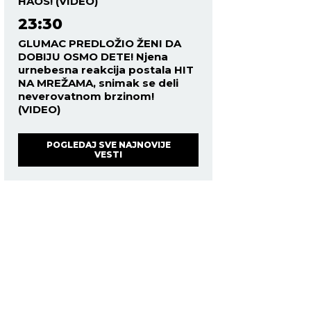
HAOS! (VIDEO)
23:30
GLUMAC PREDLOŽIO ŽENI DA
DOBIJU OSMO DETE! Njena
urnebesna reakcija postala HIT
NA MREŽAMA, snimak se deli
neverovatnom brzinom!
(VIDEO)
POGLEDAJ SVE NAJNOVIJE
VESTI