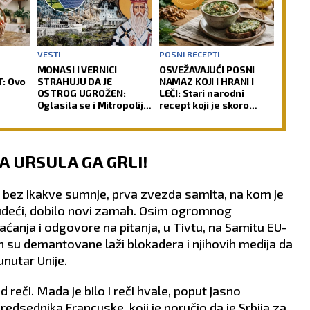
VESTI
POSNI RECEPTI
MONASI I VERNICI
OSVEŽAVAJUĆI POSNI
: Ovo
STRAHUJU DA JE
NAMAZ KOJI I HRANI I
OSTROG UGROŽEN:
LEČI: Stari narodni
Oglasila se i Mitropolija
recept koji je skoro
edan
o spornom projektu
nestao iz sećanja
ika
A URSULA GA GRLI!
, bez ikakve sumnje, prva zvezda samita, na kom je
sudeći, dobilo novi zamah. Osim ogromnog
ćanja i odgovore na pitanja, u Tivtu, na Samitu EU-
n su demantovane laži blokadera i njihovih medija da
nutar Unije.
 reči. Mada je bilo i reči hvale, poput jasno
sednika Francuske, koji je poručio da je Srbija za