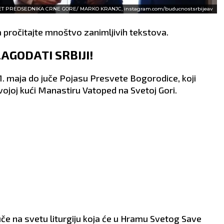
NET PREDSEDNIKA CRNE GORE/ MARKO KRANJC, instagram.com/buducnostsrbijeav
 pročitajte mnoštvo zanimljivih tekstova.
AGODATI SRBIJI!
21. maja do juče Pojasu Presvete Bogorodice, koji
vojoj kući Manastiru Vatoped na Svetoj Gori.
če na svetu liturgiju koja će u Hramu Svetog Save