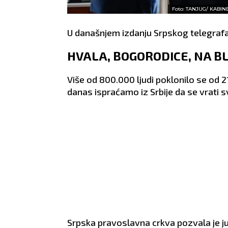
Foto: TANJUG/ KABI
U današnjem izdanju Srpskog telegrafa
HVALA, BOGORODICE, NA BL
Više od 800.000 ljudi poklonilo se od 
danas ispraćamo iz Srbije da se vrati s
Srpska pravoslavna crkva pozvala je ju