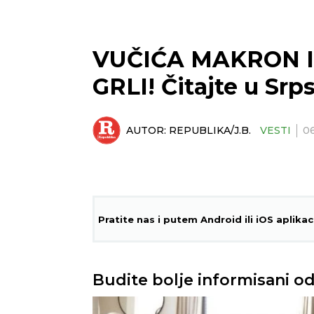
VUČIĆA MAKRON I
GRLI! Čitajte u Srp
AUTOR:
REPUBLIKA/J.B.
VESTI
0
Pratite nas i putem Android ili iOS aplikac
Budite bolje informisani od