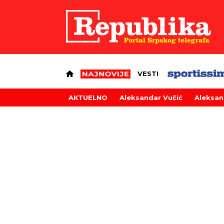
VESTI
AKTUELNO
Aleksandar Vučić
Aleksan