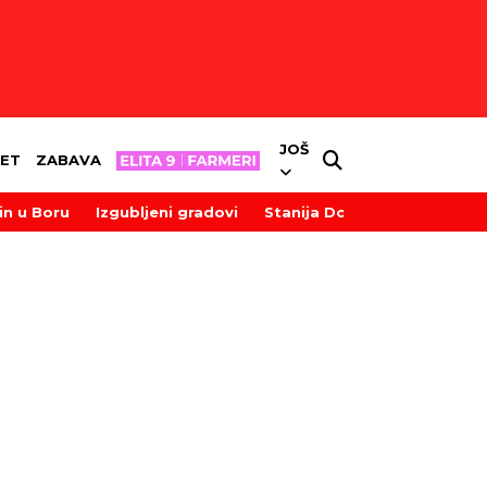
JOŠ
ET
ZABAVA
in u Boru
Izgubljeni gradovi
Stanija Dobrojević