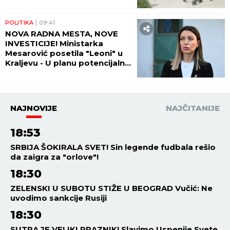
POLITIKA
09:41
NOVA RADNA MESTA, NOVE
INVESTICIJE! Ministarka
Mesarović posetila "Leoni" u
Kraljevu - U planu potencijalna
saradnja sa "Teklasom"
NAJNOVIJE
NAJČITANIJE
18:53
SRBIJA ŠOKIRALA SVET! Sin legende fudbala rešio
da zaigra za "orlove"!
18:30
ZELENSKI U SUBOTU STIŽE U BEOGRAD Vučić: Ne
uvodimo sankcije Rusiji
18:30
SUTRA JE VELIKI PRAZNIK! Slavimo Uspenije Svete