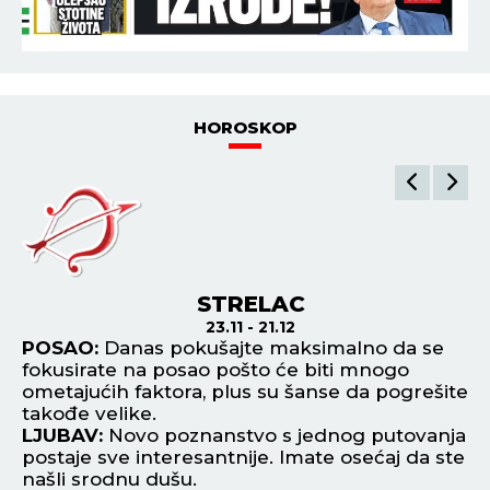
HOROSKOP
STRELAC
23.11 - 21.12
,
POSAO:
Danas pokušajte maksimalno da se
P
fokusirate na posao pošto će biti mnogo
ve
ometajućih faktora, plus su šanse da pogrešite
po
takođe velike.
na
LJUBAV:
Novo poznanstvo s jednog putovanja
L
postaje sve interesantnije. Imate osećaj da ste
ne
našli srodnu dušu.
pa