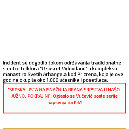
Incident se dogodio tokom održavanja tradicionalne
smotre folklora "U susret Vidovdanu" u kompleksu
manastira Svetih Arhangela kod Prizrena, koja je ove
godine okupila oko 1.000 učesnika i posetilaca.
"SRPSKA LISTA NAJSNAŽNIJA BRANA SRPSTVA U NAŠOJ
JUŽNOJ POKRAJINI": Oglasio se Vučević posle serije
hapšenja na KiM