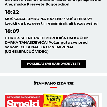
Ane, majke Presvete Bogorodice!
18:22
MUŠKARAC UMRO NA BAZENU "KOŠUTNJAK"!
Izvukli ga bez svesti i reanimirali, ali bezuspešno!
18:07
HOROR-SCENE PRED PORODIČNOM KUĆOM
DARKA TANASIJEVIĆA! Požar guta sve pred
sobom, CELA NACIJA UZNEMIRENA!
(UZNEMIRUJUĆ VIDEO)
POGLEDAJ SVE NAJNOVIJE VESTI
ŠTAMPANO IZDANJE