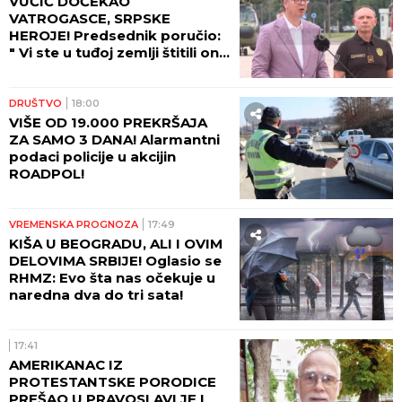
VUČIĆ DOČEKAO
VATROGASCE, SRPSKE
HEROJE! Predsednik poručio:
" Vi ste u tuđoj zemlji štitili ono
što pripada svima nama -
ljudski život!"
DRUŠTVO
18:00
VIŠE OD 19.000 PREKRŠAJA
ZA SAMO 3 DANA! Alarmantni
podaci policije u akcijin
ROADPOL!
VREMENSKA PROGNOZA
17:49
KIŠA U BEOGRADU, ALI I OVIM
DELOVIMA SRBIJE! Oglasio se
RHMZ: Evo šta nas očekuje u
naredna dva do tri sata!
17:41
AMERIKANAC IZ
PROTESTANTSKE PORODICE
PREŠAO U PRAVOSLAVLJE I