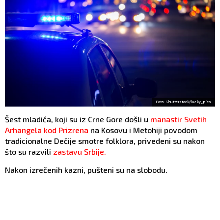
Foto: Shutterstock/lucky_pics
Šest mladića, koji su iz Crne Gore došli u
manastir Svetih
Arhangela kod Prizrena
na Kosovu i Metohiji povodom
tradicionalne Dečije smotre folklora, privedeni su nakon
što su razvili
zastavu Srbije.
Nakon izrečenih kazni, pušteni su na slobodu.