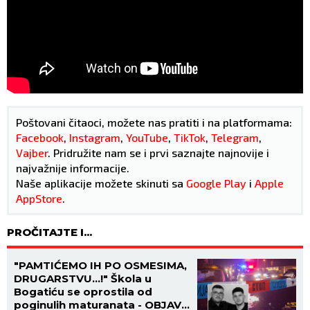
Poštovani čitaoci, možete nas pratiti i na platformama:
Facebook
,
Instagram
,
YouTube
,
TikTok
,
Telegram
,
Vajber
. Pridružite nam se i prvi saznajte najnovije i
najvažnije informacije.
Naše aplikacije možete skinuti sa
Google Play
i
Apple
AppStore
.
PROČITAJTE I...
"PAMTIĆEMO IH PO OSMESIMA,
DRUGARSTVU...!" Škola u
Bogatiću se oprostila od
poginulih maturanata - OBJAVA