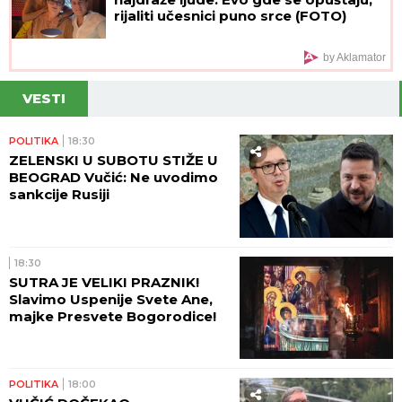
rijaliti učesnici puno srce (FOTO)
by Aklamator
VESTI
POLITIKA
18:30
ZELENSKI U SUBOTU STIŽE U
BEOGRAD Vučić: Ne uvodimo
sankcije Rusiji
18:30
SUTRA JE VELIKI PRAZNIK!
Slavimo Uspenije Svete Ane,
majke Presvete Bogorodice!
POLITIKA
18:00