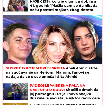
HAJEK (59), koju je glumica dobila u
41. godini: "Plašila sam se da nikada
neću postati majka", zbog deteta
htela da napusti glumu, a danas je
Valentina njena najveća kritičarka
SUSRET O KOJEM BRUJI SRBIJA
Aneli Ahmić stiže
na suočavanje sa Neriom i Hanom, fanovi se
nadaju da se u sve umeša i Sita Ahmić
(VIDEO) LEPA BRENA PALA NA
NASTUPU U BUDVI
Skočili odmah da
joj pomognu - Prija i nova snajka
đuskale, a evo šta je Viktor radio cele
noći