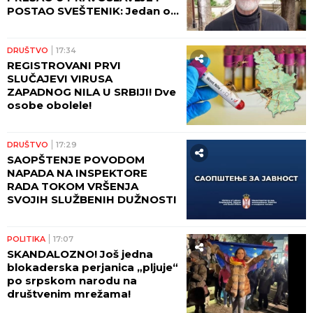
POSTAO SVEŠTENIK: Jedan od
najuglednijih teologa
današnjice govori o svom
putu preobraćenja
DRUŠTVO
17:34
REGISTROVANI PRVI
SLUČAJEVI VIRUSA
ZAPADNOG NILA U SRBIJI! Dve
osobe obolele!
DRUŠTVO
17:29
SAOPŠTENJE POVODOM
NAPADA NA INSPEKTORE
RADA TOKOM VRŠENJA
SVOJIH SLUŽBENIH DUŽNOSTI
POLITIKA
17:07
SKANDALOZNO! Još jedna
blokaderska perjanica „pljuje“
po srpskom narodu na
društvenim mrežama!