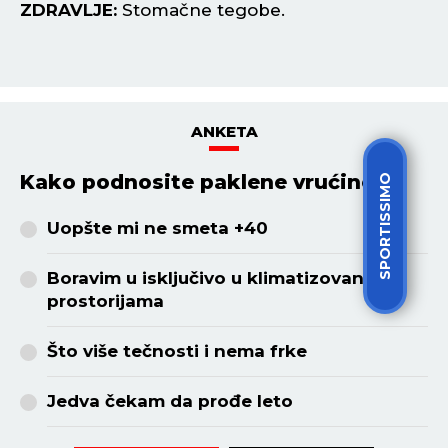
ZDRAVLJE:
Stomačne tegobe.
Z
ANKETA
Kako podnosite paklene vrućine?
SPORTISSIMO
Uopšte mi ne smeta +40
Boravim u isključivo u klimatizovanim
prostorijama
Što više tečnosti i nema frke
Jedva čekam da prođe leto