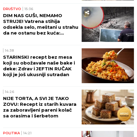
DRUŠTVO
15:36
DIM NAS GUŠI, NEMAMO
STRUJE! Vatrena stihija
odsekla selo, meštani u strahu
da ne ostanu bez kuća:
Pogledajte dramatične scene
kod Ušća (GALERIJA)
14:38
STARINSKI recept bez mesa
koji su obožavale naše bake i
deke: Zdrav i JEFTIN RUČAK
koji je još ukusniji sutradan
14:26
NIJE TORTA, A SVI JE TAKO
ZOVU: Recept iz starih kuvara
za zaboravljeni pareni kolač
sa orasima i šerbetom
POLITIKA
14:21