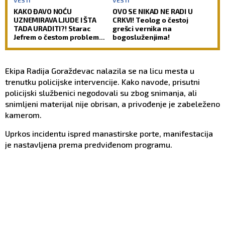
KAKO ĐAVO NOĆU
OVO SE NIKAD NE RADI U
UZNEMIRAVA LJUDE I ŠTA
CRKVI! Teolog o čestoj
TADA URADITI?! Starac
grešci vernika na
Jefrem o čestom problemu
bogosluženjima!
vernika, koji im uteruje
strah u kosti
Ekipa Radija Goraždevac nalazila se na licu mesta u
trenutku policijske intervencije. Kako navode, prisutni
policijski službenici negodovali su zbog snimanja, ali
snimljeni materijal nije obrisan, a privođenje je zabeleženo
kamerom.
Uprkos incidentu ispred manastirske porte, manifestacija
je nastavljena prema predviđenom programu.