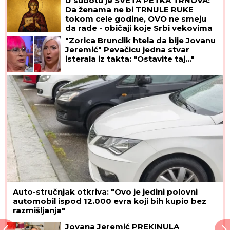
U subotu je SVETA PETKA TRNOVA:
Da ženama ne bi TRNULE RUKE
tokom cele godine, OVO ne smeju
da rade - običaji koje Srbi vekovima
poštuju
"Zorica Brunclik htela da bije Jovanu
Jeremić" Pevačicu jedna stvar
isterala iz takta: "Ostavite taj..."
Auto-stručnjak otkriva: "Ovo je jedini polovni
automobil ispod 12.000 evra koji bih kupio bez
razmišljanja"
Jovana Jeremić PREKINULA