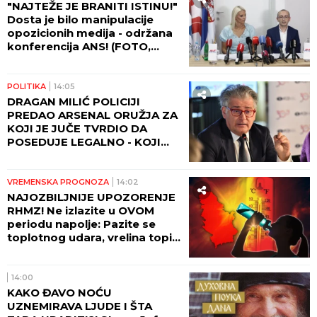
"NAJTEŽE JE BRANITI ISTINU!"
Dosta je bilo manipulacije
opozicionih medija - održana
konferencija ANS! (FOTO,
VIDEO)
POLITIKA
14:05
DRAGAN MILIĆ POLICIJI
PREDAO ARSENAL ORUŽJA ZA
KOJI JE JUČE TVRDIO DA
POSEDUJE LEGALNO - KOJI
MILIĆ JE PRAVI?!?
VREMENSKA PROGNOZA
14:02
NAJOZBILJNIJE UPOZORENJE
RHMZ! Ne izlazite u OVOM
periodu napolje: Pazite se
toplotnog udara, vrelina topi
asfalt i deformiše šine,
MOGUĆI SU UDESI
14:00
KAKO ĐAVO NOĆU
UZNEMIRAVA LJUDE I ŠTA