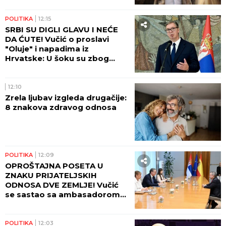
POLITIKA
12:15
SRBI SU DIGLI GLAVU I NEĆE
DA ĆUTE! Vučić o proslavi
"Oluje" i napadima iz
Hrvatske: U šoku su zbog
onoga što su videli!
12:10
Zrela ljubav izgleda drugačije:
8 znakova zdravog odnosa
POLITIKA
12:09
OPROŠTAJNA POSETA U
ZNAKU PRIJATELJSKIH
ODNOSA DVE ZEMLJE! Vučić
se sastao sa ambasadorom
Azerbejdžena u Palati Srbija!
POLITIKA
12:03