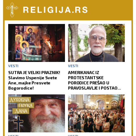
VESTI
VESTI
SUTRA JE VELIKI PRAZNIK!
AMERIKANAC IZ
Slavimo Uspenije Svete
PROTESTANTSKE
Ane, majke Presvete
PORODICE PREŠAO U
Bogorodice!
PRAVOSLAVLJE I POSTAO
SVEŠTENIK: Jedan od
najuglednijih teologa
današnjice govori o svom
putu preobraćenja
VESTI
VESTI