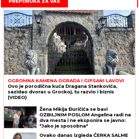
PREPORUKA ZA VAS
OGROMNA KAMENA OGRADA I GIPSANI LAVOVI
Ovo je porodična kuća Dragana Stankovića,
sazidao dvorac u Grockoj, tu razvio i biznis
(VIDEO)
Žena Mikija Đuričića se bavi
OZBILJNIM POSLOM Angelina radi na
dva mesta i ne eksponira se javno:
"Jako je sposobna"
Ovako danas izgleda ĆERKA SALME