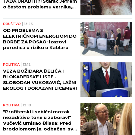
TADA URADITI?! Starac Jefrem
o čestom problemu vernika,
koji im uteruje strah u kosti
DRUŠTVO
13:25
OD PROBLEMA S
ELEKTRIČNOM ENERGIJOM DO
BORBE ZA POSAO: Izazovi
porodica u riziku u Kablaru
POLITIKA
13:12
VEZA BOŽIDARA ĐELIĆA I
BLOKADERSKE LISTE -
SLOBODAN VUKOSAVIĆ, LAŽNI
EKOLOG I DOKAZANI LICEMER!
POLITIKA
12:18
"Profiterski i sebični mozak
nezadrživo tone u zaborav!"
Vučević urnisao Đilasa: Pred
brodolomom je, odbačen, svi
su ga prozreli!