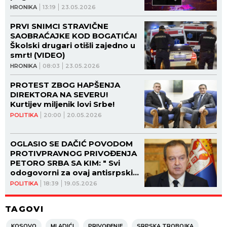
CEPA SRCE NA KOMADE!
HRONIKA
13:19
23.05.2026
PRVI SNIMCI STRAVIČNE
SAOBRAĆAJKE KOD BOGATIĆA!
Školski drugari otišli zajedno u
smrt! (VIDEO)
HRONIKA
08:03
23.05.2026
PROTEST ZBOG HAPŠENJA
DIREKTORA NA SEVERU!
Kurtijev miljenik lovi Srbe!
POLITIKA
20:00
20.05.2026
OGLASIO SE DAČIĆ POVODOM
PROTIVPRAVNOG PRIVOĐENJA
PETORO SRBA SA KIM: " Svi
odogovorni za ovaj antisrpski
čin biće gonjeni i
POLITIKA
18:39
19.05.2026
sankcionisani!"
TAGOVI
KOSOVO
MLADIĆI
PRIVOĐENJE
SRPSKA TROBOJKA