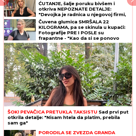
ĆUTANJE, šalje poruku bivšem i
otkriva NEPOZNATE DETALJE:
"Devojka je radnica u njegovoj firmi,
pravi bureke"
Čuvena glumica SMRŠALA 22
KILOGRAMA, pa se skinula u kupaći:
Fotografije PRE I POSLE su
frapantne - "Kao da si se ponovo
rodila"
ŠOK! PEVAČICA PRETUKLA TAKSISTU
Sad prvi put
otkrila detalje: "Nisam htela da platim, prebila
sam ga"
PORODILA SE ZVEZDA GRANDA