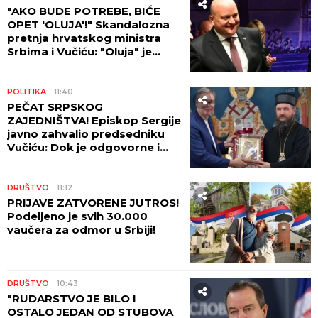
"AKO BUDE POTREBE, BIĆE
OPET 'OLUJA'!" Skandalozna
pretnja hrvatskog ministra
Srbima i Vučiću: "Oluja" je
najsvetliji deo naše prošlosti
POLITIKA
11:40
PEČAT SRPSKOG
ZAJEDNIŠTVA! Episkop Sergije
javno zahvalio predsedniku
Vučiću: Dok je odgovorne i
patriotske Srbije, biće i nas
DRUŠTVO
11:12
PRIJAVE ZATVORENE JUTROS!
Podeljeno je svih 30.000
vaučera za odmor u Srbiji!
DRUŠTVO
10:43
"RUDARSTVO JE BILO I
OSTALO JEDAN OD STUBOVA