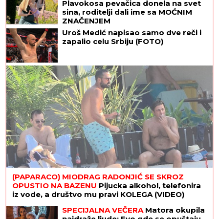
Plavokosa pevačica donela na svet
sina, roditelji dali ime sa MOĆNIM
ZNAČENJEM
Uroš Medić napisao samo dve reči i
zapalio celu Srbiju (FOTO)
(PAPARACO) MIODRAG RADONJIĆ SE SKROZ
OPUSTIO NA BAZENU
Pijucka alkohol, telefonira
iz vode, a društvo mu pravi KOLEGA (VIDEO)
SPECIJALNA VEČERA
Matora okupila
najdraže ljude: Evo gde se opuštaju,