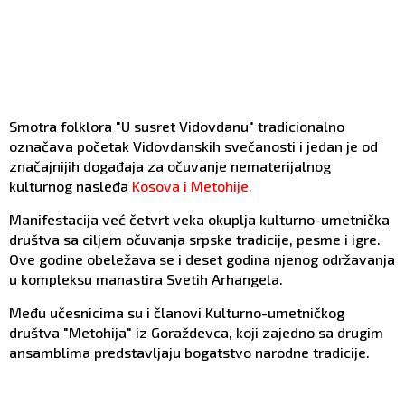
Smotra folklora "U susret Vidovdanu" tradicionalno
označava početak Vidovdanskih svečanosti i jedan je od
značajnijih događaja za očuvanje nematerijalnog
kulturnog nasleđa
Kosova i Metohije.
Manifestacija već četvrt veka okuplja kulturno-umetnička
društva sa ciljem očuvanja srpske tradicije, pesme i igre.
Ove godine obeležava se i deset godina njenog održavanja
u kompleksu manastira Svetih Arhangela.
Među učesnicima su i članovi Kulturno-umetničkog
društva "Metohija" iz Goraždevca, koji zajedno sa drugim
ansamblima predstavljaju bogatstvo narodne tradicije.