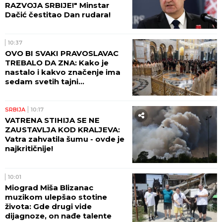
RAZVOJA SRBIJE!" Minstar
Dačić čestitao Dan rudara!
10:37
OVO BI SVAKI PRAVOSLAVAC
TREBALO DA ZNA: Kako je
nastalo i kakvo značenje ima
sedam svetih tajni
Pravoslavne crkve
SRBIJA
10:17
VATRENA STIHIJA SE NE
ZAUSTAVLJA KOD KRALJEVA:
Vatra zahvatila šumu - ovde je
najkritičnije!
10:01
Miograd Miša Blizanac
muzikom ulepšao stotine
života: Gde drugi vide
dijagnoze, on nađe talente