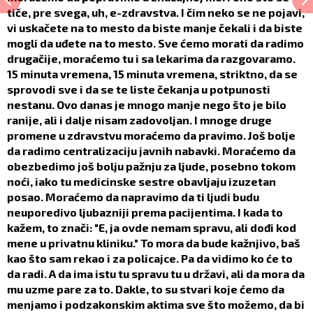
tiče, pre svega, uh, e-zdravstva. I čim neko se ne pojavi,
vi uskačete na to mesto da biste manje čekali i da biste
mogli da uđete na to mesto. Sve ćemo morati da radimo
drugačije, moraćemo tu i sa lekarima da razgovaramo.
15 minuta vremena, 15 minuta vremena, striktno, da se
sprovodi sve i da se te liste čekanja u potpunosti
nestanu. Ovo danas je mnogo manje nego što je bilo
ranije, ali i dalje nisam zadovoljan. I mnoge druge
promene u zdravstvu moraćemo da pravimo. Još bolje
da radimo centralizaciju javnih nabavki. Moraćemo da
obezbedimo još bolju pažnju za ljude, posebno tokom
noći, iako tu medicinske sestre obavljaju izuzetan
posao. Moraćemo da napravimo da ti ljudi budu
neuporedivo ljubazniji prema pacijentima. I kada to
kažem, to znači: "E, ja ovde nemam spravu, ali dođi kod
mene u privatnu kliniku." To mora da bude kažnjivo, baš
kao što sam rekao i za policajce. Pa da vidimo ko će to
da radi. A da ima istu tu spravu tu u državi, ali da mora da
mu uzme pare za to. Dakle, to su stvari koje ćemo da
menjamo i podzakonskim aktima sve što možemo, da bi