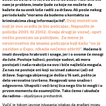
nam je problem, imate ljude za koje ne možete da
kažete da su uvek loše radili za državu. Ali posle nekog
perioda kažu "moramo da budemo u kontaktu sa
Ovaj monstrum
kriminalcima zbog informacija itd".
koji je ovo uradio je bio policajac. Napustio je
policiju 2001. ili 2002. Ovaju drugi je vozač, opet
nešto povezan sa policijom. Za mene je
neverovatno da imamo policajca koji kažu "on je
zazidan u Expu, nikada nećemo otkriti".
Hoćemo li
imati dovoljno hrabrosti i snage, jer i o ovome će mnogi
da ćute. Postoje tužioci, postoje sudovi, ali mora
postojati i naša reakcija na ovo i biće najžešća moguća.
Za nas ne postoje oni koji su iznad zakona i jači od
države. Supruga ubijenog je došla u 16 sati, pošto je
delo verovatno izvršeno. Reagovali smo snažno i
odgovorno. Uhapsili i veći broj lica nego što bi mogli i u
prvom momentu da osumnjičite. Tako ćemo i ubuduće
da radimo -
objašnjava predsednik.
Vučić je tokom javnog istupanja istakao da građani mogu