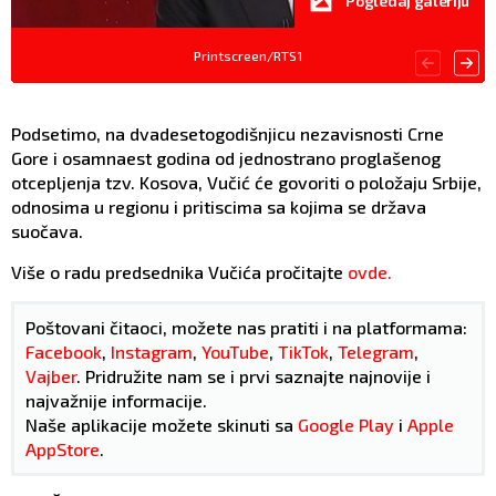
Pogledaj galeriju
Printscreen/RTS1
Podsetimo, na dvadesetogodišnjicu nezavisnosti Crne
Gore i osamnaest godina od jednostrano proglašenog
otcepljenja tzv. Kosova, Vučić će govoriti o položaju Srbije,
odnosima u regionu i pritiscima sa kojima se država
suočava.
Više o radu predsednika Vučića pročitajte
ovde.
Poštovani čitaoci, možete nas pratiti i na platformama:
Facebook
,
Instagram
,
YouTube
,
TikTok
,
Telegram
,
Vajber
. Pridružite nam se i prvi saznajte najnovije i
najvažnije informacije.
Naše aplikacije možete skinuti sa
Google Play
i
Apple
AppStore
.