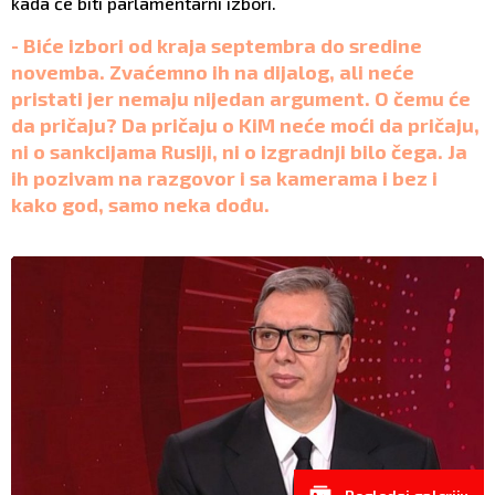
kada će biti parlamentarni izbori.
- Biće izbori od kraja septembra do sredine
novemba. Zvaćemno ih na dijalog, ali neće
pristati jer nemaju nijedan argument. O čemu će
da pričaju? Da pričaju o KiM neće moći da pričaju,
ni o sankcijama Rusiji, ni o izgradnji bilo čega. Ja
ih pozivam na razgovor i sa kamerama i bez i
kako god, samo neka dođu.