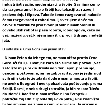
industrijalizaciju, modernizaciju Srbije. Sa njima ćemo
da razgovaramo i kao o Srbiji kao lokaciji za razvoj i
proizvodnju i čipova. Takođe ćemo razgovarati, takođe
ćemo razgovarati o robotima. I ja verujem da ćemo
otvoriti fabriku za proizvodnju ovih humanoidnih ili
čovekolikih robota i pasa robota, robodogova, kako se
već nazivaju, već krajem juna ili u prvoj ili drugoj nedelji
jula.
O odlasku u Crnu Goru ima jasan stav.
- Nisam želeo da izbegnem, nemam ništa protiv Crne
Gore. Ići ću u, u Tivat, ne zato što su me oni pozvali, već
zato što mi je rekla Ursula von der Lajen, prema njoj
osećam poštovanje, jer ne zaboravite, ona je jedina od
svih njih koja je želela da dođe u manja mesta u Srbiji,
ne uvek u Beograd, i uvek pokazivala poštovanje prema
Srbiji. Da mi je neko drugi to tražio, ja bih rekao: "Neću
da idem". I, kao što nisam otišao ni na Evropsku
političku zajednicu poslednja dva puta, ja ne znam šta
bi bio smisao, ne znam o čemu da pričam. Da pričam o