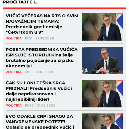
PROČITAJTE I...
VUČIĆ VEČERAS NA RTS O SVIM
NAJVAŽNIJIM TEMAMA:
Predsednik gost emisije
"Četvrtkom u 9"
POLITIKA
10:51
21.05.2026
POSETA PREDSEDNIKA VUČIĆA
ISPISUJE ISTORIJU! Kina šalje
brutalno pojačanje za srpsku
ekonomiju!
POLITIKA
20:11
21.05.2026
ČAK SU I ONI TEŠKA SRCA
PRIZNALI! Predsednik Vučić i
dalje neprikosnoven i
najkredibilniji lider!
POLITIKA
18:48
21.05.2026
EVO ODAKLE CRPI SNAGU ZA
VANVREMENSKE POTEZE!
Oglasio se predsednik Vučić i