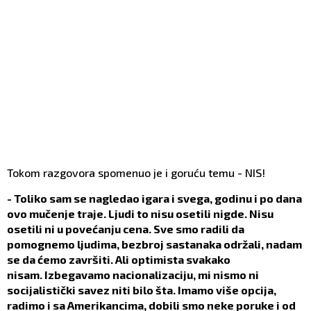
Tokom razgovora spomenuo je i goruću temu - NIS!
- Toliko sam se nagledao igara i svega, godinu i po dana
ovo mučenje traje. Ljudi to nisu osetili nigde. Nisu
osetili ni u povećanju cena. Sve smo radili da
pomognemo ljudima, bezbroj sastanaka održali, nadam
se da ćemo završiti. Ali optimista svakako
nisam. Izbegavamo nacionalizaciju, mi nismo ni
socijalistički savez niti bilo šta. Imamo više opcija,
radimo i sa Amerikancima, dobili smo neke poruke i od