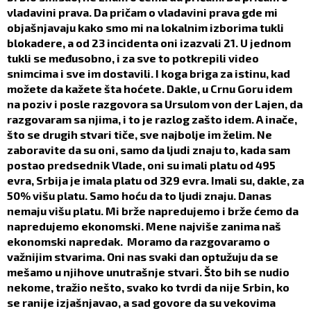
vladavini prava. Da pričam o vladavini prava gde mi
objašnjavaju kako smo mi na lokalnim izborima tukli
blokadere, a od 23 incidenta oni izazvali 21. U jednom
tukli se međusobno, i za sve to potkrepili video
snimcima i sve im dostavili. I koga briga za istinu, kad
možete da kažete šta hoćete. Dakle, u Crnu Goru idem
na poziv i posle razgovora sa Ursulom von der Lajen, da
razgovaram sa njima, i to je razlog zašto idem. A inače,
što se drugih stvari tiče, sve najbolje im želim. Ne
zaboravite da su oni, samo da ljudi znaju to, kada sam
postao predsednik Vlade, oni su imali platu od 495
evra, Srbija je imala platu od 329 evra. Imali su, dakle, za
50% višu platu. Samo hoću da to ljudi znaju. Danas
nemaju višu platu. Mi brže napredujemo i brže ćemo da
napredujemo ekonomski. Mene najviše zanima naš
ekonomski napredak. Moramo da razgovaramo o
važnijim stvarima. Oni nas svaki dan optužuju da se
mešamo u njihove unutrašnje stvari. Što bih se nudio
nekome, tražio nešto, svako ko tvrdi da nije Srbin, ko
se ranije izjašnjavao, a sad govore da su vekovima