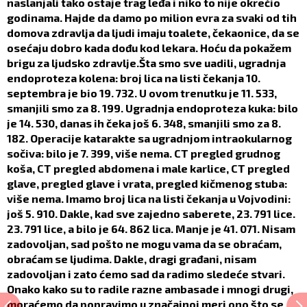
naslanjali tako ostaje trag leđa i niko to nije okrečio
godinama. Hajde da damo po milion evra za svaki od tih
domova zdravlja da ljudi imaju toalete, čekaonice, da se
osećaju dobro kada dođu kod lekara. Hoću da pokažem
brigu za ljudsko zdravlje.Šta smo sve uadili, ugradnja
endoproteza kolena: broj lica na listi čekanja 10.
septembra je bio 19. 732. U ovom trenutku je 11. 533,
smanjili smo za 8. 199. Ugradnja endoproteza kuka: bilo
je 14. 530, danas ih čeka još 6. 348, smanjili smo za 8.
182. Operacije katarakte sa ugradnjom intraokularnog
sočiva: bilo je 7. 399, više nema. CT pregled grudnog
koša, CT pregled abdomena i male karlice, CT pregled
glave, pregled glave i vrata, pregled kičmenog stuba:
više nema. Imamo broj lica na listi čekanja u Vojvodini:
još 5. 910. Dakle, kad sve zajedno saberete, 23. 791 lice.
23. 791 lice, a bilo je 64. 862 lica. Manje je 41. 071. Nisam
zadovoljan, sad pošto ne mogu vama da se obraćam,
obraćam se ljudima. Dakle, dragi građani, nisam
zadovoljan i zato ćemo sad da radimo sledeće stvari.
Onako kako su to radile razne ambasade i mnogi drugi,
moraćemo da popravimo u značajnoj meri ono što se