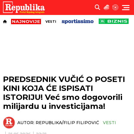
VESTI
PREDSEDNIK VUČIĆ O POSETI
KINI KOJA ĆE ISPISATI
ISTORIJU! Već smo dogovorili
milijardu u investicijama!
AUTOR:
REPUBLIKA/FILIP FILIPOVIĆ
VESTI