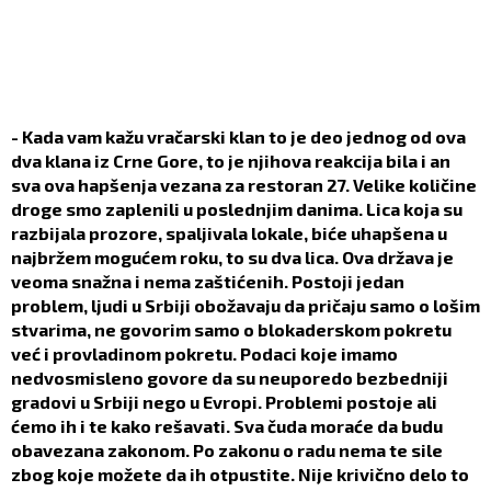
- Kada vam kažu vračarski klan to je deo jednog od ova
dva klana iz Crne Gore, to je njihova reakcija bila i an
sva ova hapšenja vezana za restoran 27. Velike količine
droge smo zaplenili u poslednjim danima. Lica koja su
razbijala prozore, spaljivala lokale, biće uhapšena u
najbržem mogućem roku, to su dva lica. Ova država je
veoma snažna i nema zaštićenih. Postoji jedan
problem, ljudi u Srbiji obožavaju da pričaju samo o lošim
stvarima, ne govorim samo o blokaderskom pokretu
već i provladinom pokretu. Podaci koje imamo
nedvosmisleno govore da su neuporedo bezbedniji
gradovi u Srbiji nego u Evropi. Problemi postoje ali
ćemo ih i te kako rešavati. Sva čuda moraće da budu
obavezana zakonom. Po zakonu o radu nema te sile
zbog koje možete da ih otpustite. Nije krivično delo to