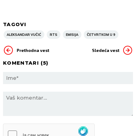
TAGOVI
ALEKSANDAR VUČIĆ
RTS
EMISIJA
ČETVRTKOM U 9
Prethodna vest
Sledeća vest
KOMENTARI (
5
)