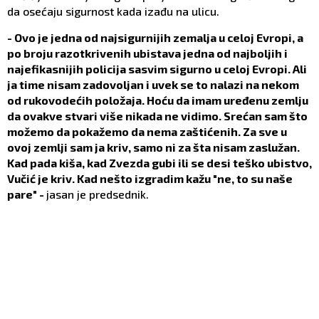
da osećaju sigurnost kada izađu na ulicu.
- Ovo je jedna od najsigurnijih zemalja u celoj Evropi, a
po broju razotkrivenih ubistava jedna od najboljih i
najefikasnijih policija sasvim sigurno u celoj Evropi. Ali
ja time nisam zadovoljan i uvek se to nalazi na nekom
od rukovodećih položaja. Hoću da imam uređenu zemlju
da ovakve stvari više nikada ne vidimo. Srećan sam što
možemo da pokažemo da nema zaštićenih. Za sve u
ovoj zemlji sam ja kriv, samo ni za šta nisam zaslužan.
Kad pada kiša, kad Zvezda gubi ili se desi teško ubistvo,
Vučić je kriv. Kad nešto izgradim kažu "ne, to su naše
pare" -
jasan je predsednik.