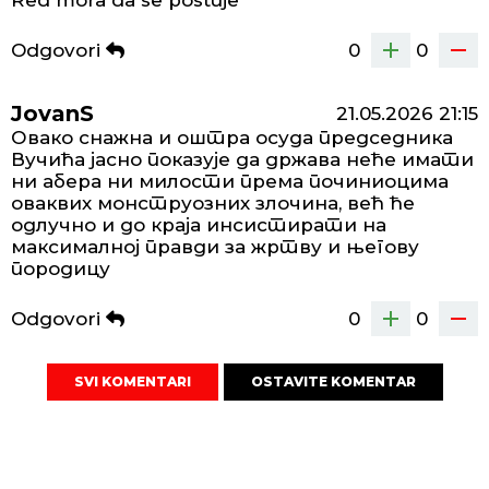
Red mora da se postuje
Odgovori
0
0
JovanS
21.05.2026
21:15
Овако снажна и оштра осуда председника
Вучића јасно показује да држава неће имати
ни абера ни милости према починиоцима
оваквих монструозних злочина, већ ће
одлучно и до краја инсистирати на
максималној правди за жртву и његову
породицу
Odgovori
0
0
SVI KOMENTARI
OSTAVITE KOMENTAR