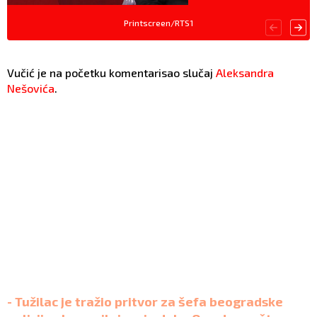
Printscreen/RTS1
Vučić je na početku komentarisao slučaj
Aleksandra
Nešovića
.
- Tužilac je tražio pritvor za šefa beogradske