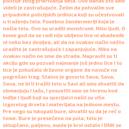
policije zbog prikrivanja dela. Ovo danas što smo
videli je zastrašujuće. Želim da pohvalim sve
pripadnike policijskih jedinica koji su učestvovali
u traženju tela. Posebno žandarmeriji koja je
našla telo. Ovo su uradili monstrumi. Nisu ljudi. O
kome god da se radi nije ubijeno lice ni akademik
ni neko bez dosijea, ali da na ovakav način nešto
uradite je zastrašujuće i zapanjujuće. Niko na
ovakav način ne sme da strada. Napravili su ti
akciju gde su pozvali najmanje još jedno lice i to
lice je pokušalo državne organe da navuče na
pogrešan trag. Stalno je govorio Sava, Sava,
Sava, ne bi li tražili telo u Savi ali smo shvatili da
obmanjuju i lažu, i posvetili smo se terenu kod
Inđije i ljudi koji su specijalci našli su više
izgorelog drveta i materijala na jednom mestu.
Pre nego su iskopali bure, shvatili su da je reč o
tome. Bure je presečeno na pola, telo je
sklupčano, paljeno, mada je krvi ostalo i DNK se