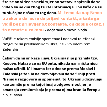
što se on video sa nekim jer on sastavi zapisnik da se
video sa nekim zbog te i te informacije. I on kaže da se
Mi ćemo da napišemo
tu slučajno našao tu tog dana.
u zakonu da mora da prijavi kontakt, a kada ga
vidiš bez prijavljenog kontakta, on dobije otkaz. I
to nemate u zakonu
-
dočarava vrhovni vođa.
Vučič je tokom emisije spomenuo i nedavni telefonski
razgovor sa predsednikom Ukrajine - Volodomirom
Zelenskim
Čekam da mi on kaže i javi. Ukrajina nije priznala tzv.
Kosovo. Nalaze se na EU putu, nikada nam ništa nisu
nažao učinili. Mi imamo fer odnose prema Moskvi i
Zalenski je fer. Ja ne dozvoljavam da se Srbiji preti.
Nismo u razgovoru ni spomenuli to. Ukrajinu doživljaju
kao zemlju prema kojoj imaju odgovornost jer je
smatraju zemljom koja je prema njima branila Evropu -
bio je jasan.