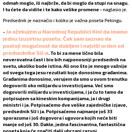
odmah moglo, ili najbrže, da bi moglo da stupi na snagu.
I tu ćete da vidite i te kako velike promene -
naglasio je.
Predsednik je naznačio i koliko je važna poseta Pekingu.
Ja očekujem u Narodnoj Republici Kini da imamo
-
jednu izuzetnu posetu. Čak sam saznao da
postoji mogućnost da dobijem i najviši orden od
predsednika SIJ-a
. To bi za mene lično bila
neverovatna čast i bio bih najponosniji predsednik na
svetu, ukoliko bude istina. Ali ono što je mnogo važnije
od svega toga jesu rezultati koje donosimo građanima.
Građanima donosimo, verujem da smo u ovom trenutku
dogovorili oko milijardu u investicijama. Već smo
dogovorili milijardu u investicijama, i ja ću to tamo da
potpisujem sa kineskim kompanijama, ja i drugi
ministri i ja. Potpisaćemo dve velike zajedničke izjave,
predsednik SIJ i ja. Potpisaćemo najmanje još 33
sporazuma i još dogovora i ugovora kojih neće biti
manje od još 30. Dakle, jedna fascinantna, fantastična
poseta koja će značiti dalji ubrzani razvoj,