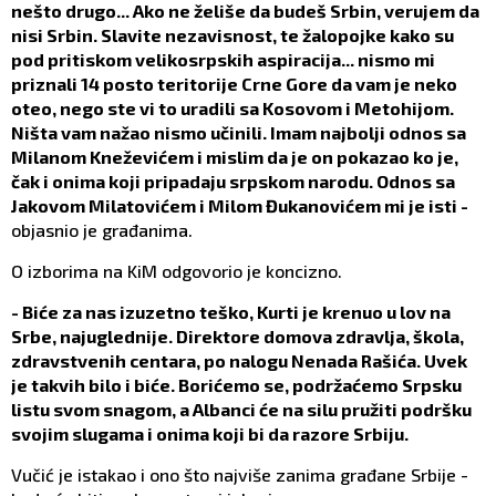
nešto drugo... Ako ne želiše da budeš Srbin, verujem da
nisi Srbin. Slavite nezavisnost, te žalopojke kako su
pod pritiskom velikosrpskih aspiracija... nismo mi
priznali 14 posto teritorije Crne Gore da vam je neko
oteo, nego ste vi to uradili sa Kosovom i Metohijom.
Ništa vam nažao nismo učinili. Imam najbolji odnos sa
Milanom Kneževićem i mislim da je on pokazao ko je,
čak i onima koji pripadaju srpskom narodu. Odnos sa
Jakovom Milatovićem i Milom Đukanovićem mi je isti -
objasnio je građanima.
O izborima na KiM odgovorio je koncizno.
- Biće za nas izuzetno teško, Kurti je krenuo u lov na
Srbe, najuglednije. Direktore domova zdravlja, škola,
zdravstvenih centara, po nalogu Nenada Rašića. Uvek
je takvih bilo i biće. Borićemo se, podržaćemo Srpsku
listu svom snagom, a Albanci će na silu pružiti podršku
svojim slugama i onima koji bi da razore Srbiju.
Vučić je istakao i ono što najviše zanima građane Srbije -