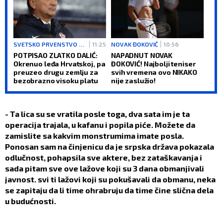
SVETSKO PRVENSTVO 2026
11:25
NOVAK ĐOKOVIĆ
10:56
POTPISAO ZLATKO DALIĆ:
NAPADNUT NOVAK
Okrenuo leđa Hrvatskoj, pa
ĐOKOVIĆ! Najbolji teniser
preuzeo drugu zemlju za
svih vremena ovo NIKAKO
bezobrazno visoku platu
nije zaslužio!
- Ta lica su se vratila posle toga, dva sata im je ta
operacija trajala, u kafanu i popila piće. Možete da
zamislite sa kakvim monstrumima imate posla.
Ponosan sam na činjenicu da je srpska država pokazala
odlučnost, pohapsila sve aktere, bez zataškavanja i
sada pitam sve ove lažove koji su 3 dana obmanjivali
javnost. svi ti lažovi koji su pokušavali da obmanu, neka
se zapitaju da li time ohrabruju da time čine slična dela
u budućnosti.