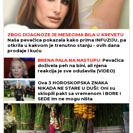
ZBOG DIJAGNOZE JE MESECIMA BILA U KREVETU
Naša pevačica pokazala kako prima INFUZIJU, pa
otkrila u kakvom je trenutno stanju - ovih dana
prodaje i kuću
BRENA PALA NA NASTUPU:
Pevačica
doživela peh na bini, ali njena
reakcija je sve oduševila (VIDEO)
Ova 3 HOROSKOPSKA ZNAKA
NIKADA NE STARE U DUŠI: Oni su
sklopili pakt sa vremenom i BORE I
SEDE im ne mogu ništa