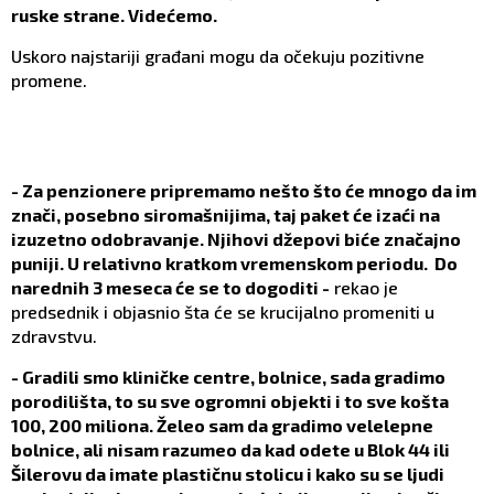
ruske strane. Videćemo.
Uskoro najstariji građani mogu da očekuju pozitivne
promene.
- Za penzionere pripremamo nešto što će mnogo da im
znači, posebno siromašnijima, taj paket će izaći na
izuzetno odobravanje. Njihovi džepovi biće značajno
puniji. U relativno kratkom vremenskom periodu. Do
narednih 3 meseca će se to dogoditi -
rekao je
predsednik i objasnio šta će se krucijalno promeniti u
zdravstvu.
- Gradili smo kliničke centre, bolnice, sada gradimo
porodilišta, to su sve ogromni objekti i to sve košta
100, 200 miliona. Želeo sam da gradimo velelepne
bolnice, ali nisam razumeo da kad odete u Blok 44 ili
Šilerovu da imate plastičnu stolicu i kako su se ljudi