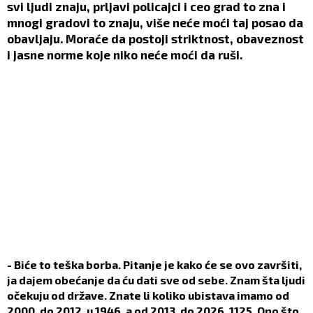
svi ljudi znaju, prljavi policajci i ceo grad to zna i
mnogi gradovi to znaju, više neće moći taj posao da
obavljaju. Moraće da postoji striktnost, obaveznost
i jasne norme koje niko neće moći da ruši.
- Biće to teška borba. Pitanje je kako će se ovo završiti,
ja dajem obećanje da ću dati sve od sebe. Znam šta ljudi
očekuju od države. Znate li koliko ubistava imamo od
2000. do 2012. u 1946, a od 2013. do 2026. 1125. Ono što