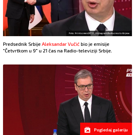
Foto: Printscreen/RTS1, instagram/buducnostsrbijeav
Predsednik Srbije
Aleksandar Vučić
bio je emisije
"Četvrtkom u 9" u 21 čas na Radio-televiziji Srbije.
Pogledaj galeriju