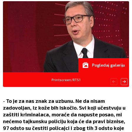
Pogledaj galeriju
Printscreen/RTS1
-
To je za nas znak za uzbunu. Ne da nisam
zadovoljan, iz kože bih iskočio. Svi koji učestvuju u
zaštiti kriminalaca, moraće da napuste posao, mi
nećemo tajkunsku policiju koja će da pravi biznise,
97 odsto su čestiti policajci i zbog tih 3 odsto koje