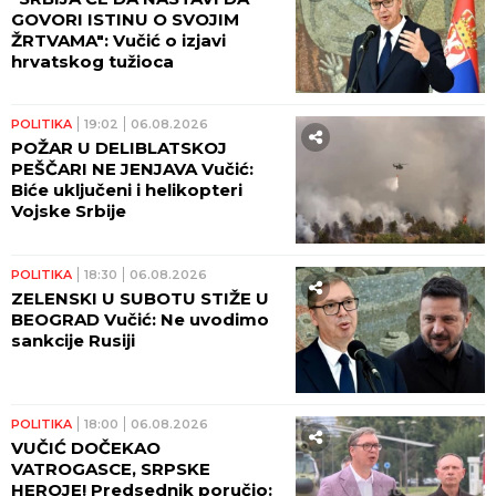
GOVORI ISTINU O SVOJIM
ŽRTVAMA": Vučić o izjavi
hrvatskog tužioca
POLITIKA
19:02
06.08.2026
POŽAR U DELIBLATSKOJ
PEŠČARI NE JENJAVA Vučić:
Biće uključeni i helikopteri
Vojske Srbije
POLITIKA
18:30
06.08.2026
ZELENSKI U SUBOTU STIŽE U
BEOGRAD Vučić: Ne uvodimo
sankcije Rusiji
POLITIKA
18:00
06.08.2026
VUČIĆ DOČEKAO
VATROGASCE, SRPSKE
HEROJE! Predsednik poručio: