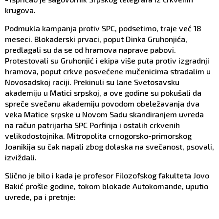
krugova.
Podmukla kampanja protiv SPC, podsetimo, traje već 18
meseci. Blokaderski prvaci, poput Dinka Gruhonjića,
predlagali su da se od hramova naprave pabovi.
Protestovali su Gruhonjić i ekipa više puta protiv izgradnji
hramova, poput crkve posvećene mučenicima stradalim u
Novosadskoj raciji. Prekinuli su lane Svetosavsku
akademiju u Matici srpskoj, a ove godine su pokušali da
spreče svečanu akademiju povodom obeležavanja dva
veka Matice srpske u Novom Sadu skandiranjem uvreda
na račun patrijarha SPC Porfirija i ostalih crkvenih
velikodostojnika. Mitropolita crnogorsko-primorskog
Joanikija su čak napali zbog dolaska na svečanost, psovali,
izviždali.
Slično je bilo i kada je profesor Filozofskog fakulteta Jovo
Bakić prošle godine, tokom blokade Autokomande, uputio
uvrede, pa i pretnje: