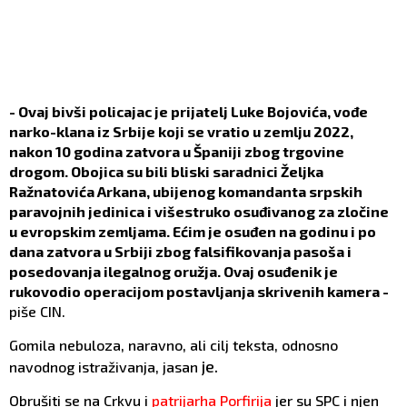
- Ovaj bivši policajac je prijatelj Luke Bojovića, vođe
narko-klana iz Srbije koji se vratio u zemlju 2022,
nakon 10 godina zatvora u Španiji zbog trgovine
drogom. Obojica su bili bliski saradnici Željka
Ražnatovića Arkana, ubijenog komandanta srpskih
paravojnih jedinica i višestruko osuđivanog za zločine
u evropskim zemljama. Ećim je osuđen na godinu i po
dana zatvora u Srbiji zbog falsifikovanja pasoša i
posedovanja ilegalnog oružja. Ovaj osuđenik je
rukovodio operacijom postavljanja skrivenih kamera -
piše CIN.
Gomila nebuloza, naravno, ali cilj teksta, odnosno
je
.
navodnog istraživanja, jasan
Obrušiti se na Crkvu i
patrijarha Porfirija
jer su SPC i njen