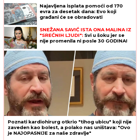
Najavljena isplata pomoći od 170
evra za desetak dana: Evo koji
građani će se obradovati
SNEŽANA SAVIĆ ISTA ONA MALINA IZ
"SREĆNIH LJUDI":
Svi u šoku jer se
nije promenila ni posle 30 GODINA!
Poznati kardiohirurg otkrio "tihog ubicu" koji nije
zaveden kao bolest, a polako nas uništava: "Ovo
je NAJOPASNIJE za naše zdravlje"