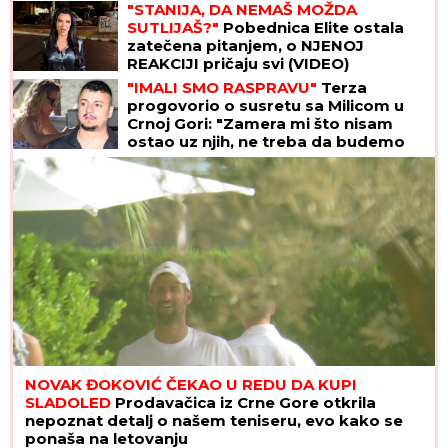
"STANIJA, DA NEMAŠ MOŽDA
SUTLIJAŠ?"
Pobednica Elite ostala
zatečena pitanjem, o NJENOJ
REAKCIJI pričaju svi (VIDEO)
"IMALI SMO RASPRAVU"
Terza
progovorio o susretu sa Milicom u
Crnoj Gori: "Zamera mi što nisam
ostao uz njih, ne treba da budemo
Kulići" (VIDEO)
NOVAK ĐOKOVIĆ ČEKAO U REDU DA KUPI
SLADOLED
Prodavačica iz Crne Gore otkrila
nepoznat detalj o našem teniseru, evo kako se
ponaša na letovanju