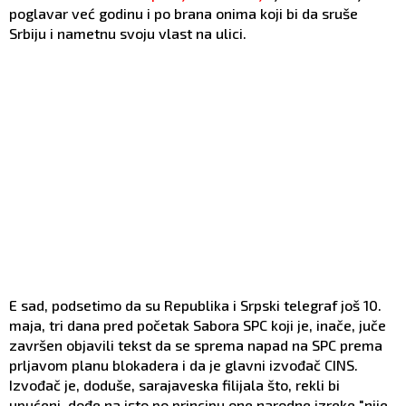
poglavar već godinu i po brana onima koji bi da sruše
Srbiju i nametnu svoju vlast na ulici.
E sad, podsetimo da su Republika i Srpski telegraf još 10.
maja, tri dana pred početak Sabora SPC koji je, inače, juče
završen objavili tekst da se sprema napad na SPC prema
prljavom planu blokadera i da je glavni izvođač CINS.
Izvođač je, doduše, sarajaveska filijala što, rekli bi
upućeni, dođe na isto po principu one narodne izreke "nije