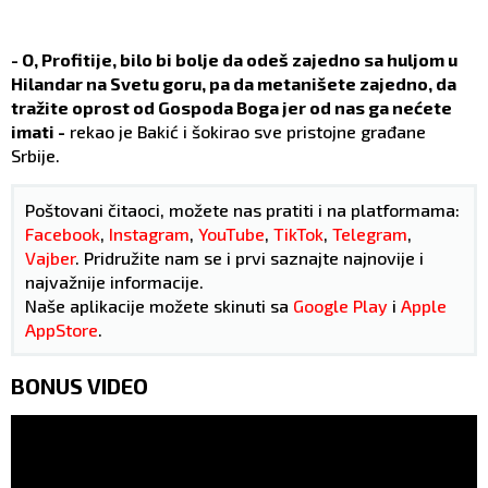
- O, Profitije, bilo bi bolje da odeš zajedno sa huljom u
Hilandar na Svetu goru, pa da metanišete zajedno, da
tražite oprost od Gospoda Boga jer od nas ga nećete
imati -
rekao je Bakić i šokirao sve pristojne građane
Srbije.
Poštovani čitaoci, možete nas pratiti i na platformama:
Facebook
,
Instagram
,
YouTube
,
TikTok
,
Telegram
,
Vajber
. Pridružite nam se i prvi saznajte najnovije i
najvažnije informacije.
Naše aplikacije možete skinuti sa
Google Play
i
Apple
AppStore
.
BONUS VIDEO