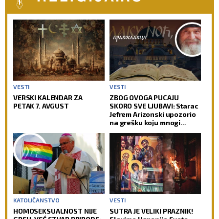
VESTI
VESTI
VERSKI KALENDAR ZA
ZBOG OVOGA PUCAJU
PETAK 7. AVGUST
SKORO SVE LJUBAVI: Starac
Jefrem Arizonski upozorio
na grešku koju mnogi
prave
KATOLIČANSTVO
VESTI
HOMOSEKSUALNOST NIJE
SUTRA JE VELIKI PRAZNIK!