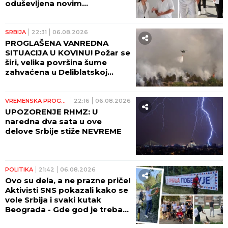
oduševljena novim
reciklažnim dvorištem u
Ražnju
SRBIJA
22:31
06.08.2026
PROGLAŠENA VANREDNA
SITUACIJA U KOVINU! Požar se
širi, velika površina šume
zahvaćena u Deliblatskoj
peščari!
VREMENSKA PROGNOZA
22:16
06.08.2026
UPOZORENJE RHMZ: U
naredna dva sata u ove
delove Srbije stiže NEVREME
POLITIKA
21:42
06.08.2026
Ovo su dela, a ne prazne priče!
Aktivisti SNS pokazali kako se
vole Srbija i svaki kutak
Beograda - Gde god je trebalo
pomoći, stigli su (FOTO,