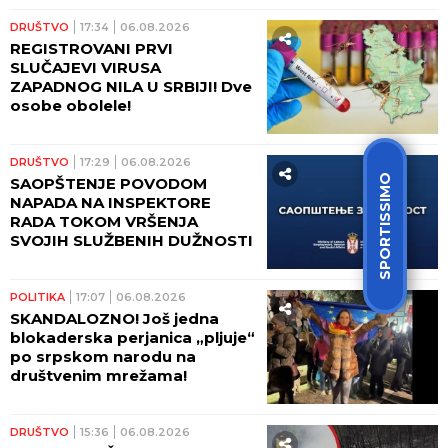
današnjice govori o svom
putu preobraćenja
DRUŠTVO
17:34
06.08.2026
REGISTROVANI PRVI
SLUČAJEVI VIRUSA
ZAPADNOG NILA U SRBIJI! Dve
osobe obolele!
DRUŠTVO
17:29
06.08.2026
SPORTISSIMO
SAOPŠTENJE POVODOM
NAPADA NA INSPEKTORE
RADA TOKOM VRŠENJA
SVOJIH SLUŽBENIH DUŽNOSTI
POLITIKA
17:07
06.08.2026
SKANDALOZNO! Još jedna
blokaderska perjanica „pljuje“
po srpskom narodu na
društvenim mrežama!
DRUŠTVO
15:36
06.08.2026