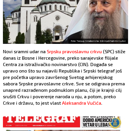
Foto: Tanjug Srnaborislav Zdrinja/Vladimir Lukić
Novi sramni udar na
Srpsku pravoslavnu crkvu
(SPC) stiže
danas iz Bosne i Hercegovine, preko sarajevske filijale
Centra za istraživačko novinarstvo (CIN). Događa se
upravo ono što su najavili Republika i Srpski telegraf još
pre početka upravo završenog Svetog arhijerejskog
sabora Srpske pravoslavne crkve. Sve se odigrava prema
unapred razrađenom podmuklom planu, čiji je krajnji cilj
srušiti Crkvu i poverenje naroda u nju, a potom, preko
Crkve i državu, to jest vlast
Aleksandra Vučića
.