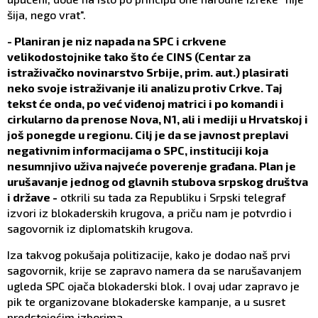
šija, nego vrat".
- Planiran je niz napada na SPC i crkvene
velikodostojnike tako što će CINS (Centar za
istraživačko novinarstvo Srbije, prim. aut.) plasirati
neko svoje istraživanje ili analizu protiv Crkve. Taj
tekst će onda, po već viđenoj matrici i po komandi i
cirkularno da prenose Nova, N1, ali i mediji u Hrvatskoj i
još ponegde u regionu. Cilj je da se javnost preplavi
negativnim informacijama o SPC, instituciji koja
nesumnjivo uživa najveće poverenje građana. Plan je
urušavanje jednog od glavnih stubova srpskog društva
i države -
otkrili su tada za Republiku i Srpski telegraf
izvori iz blokaderskih krugova, a priču nam je potvrdio i
sagovornik iz diplomatskih krugova.
Iza takvog pokušaja politizacije, kako je dodao naš prvi
sagovornik, krije se zapravo namera da se narušavanjem
ugleda SPC ojača blokaderski blok. I ovaj udar zapravo je
pik te organizovane blokaderske kampanje, a u susret
predstojećim izborima.