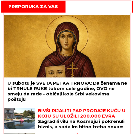
PREPORUKA ZA VAS
U subotu je SVETA PETKA TRNOVA: Da ženama ne
bi TRNULE RUKE tokom cele godine, OVO ne
smeju da rade - običaji koje Srbi vekovima
poštuju
BIVŠI RIJALITI PAR PRODAJE KUĆU U
KOJU SU ULOŽILI 200.000 EVRA
Sagradili vilu na Kosmaju i pokrenuli
biznis, a sada im hitno treba novac:
"To je razlog prodaje"