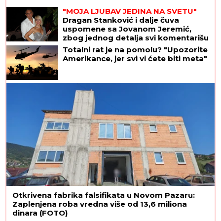
"MOJA LJUBAV JEDINA NA SVETU"
Dragan Stanković i dalje čuva
uspomene sa Jovanom Jeremić,
zbog jednog detalja svi komentarišu
da je nije preboleo
Totalni rat je na pomolu? "Upozorite
Amerikance, jer svi vi ćete biti meta"
Otkrivena fabrika falsifikata u Novom Pazaru:
Zaplenjena roba vredna više od 13,6 miliona
dinara (FOTO)