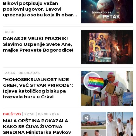
Bikovi potpisuju važan
poslovni ugovor, Lavovi
upoznaju osobu koja ih obara
sa nogu!
00:01
DANAS JE VELIKI PRAZNIK!
Slavimo Uspenije Svete Ane,
majke Presvete Bogorodice!
23:44
06.08.2026
"HOMOSEKSUALNOST NIJE
GREH, VEĆ STVAR PRIRODE":
Izjava katoličkog biskupa
izazvala buru u Crkvi
DRUŠTVO
22:58
06.08.2026
MALA OPŠTINA POKAZALA
KAKO SE ČUVA ŽIVOTNA
SREDINA Ministarka Pavkov