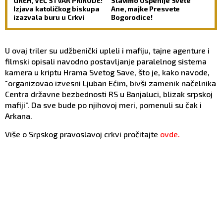
GREH, VEĆ STVAR PRIRODE:
Slavimo Uspenije Svete
Izjava katoličkog biskupa
Ane, majke Presvete
izazvala buru u Crkvi
Bogorodice!
U ovaj triler su udžbenički upleli i mafiju, tajne agenture i
filmski opisali navodno postavljanje paralelnog sistema
kamera u kriptu Hrama Svetog Save, što je, kako navode,
"organizovao izvesni Ljuban Ećim, bivši zamenik načelnika
Centra državne bezbednosti RS u Banjaluci, blizak srpskoj
mafiji". Da sve bude po njihovoj meri, pomenuli su čak i
Arkana.
Više o Srpskog pravoslavoj crkvi pročitajte
ovde.