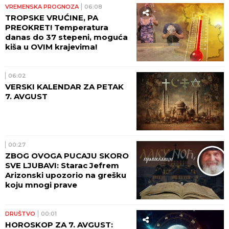
VREMENSKA PROGNOZA
06:08
TROPSKE VRUĆINE, PA
PREOKRET! Temperatura
danas do 37 stepeni, moguća
kiša u OVIM krajevima!
06:02
VERSKI KALENDAR ZA PETAK
7. AVGUST
00:27
ZBOG OVOGA PUCAJU SKORO
SVE LJUBAVI: Starac Jefrem
Arizonski upozorio na grešku
koju mnogi prave
DRUŠTVO
00:01
HOROSKOP ZA 7. AVGUST: