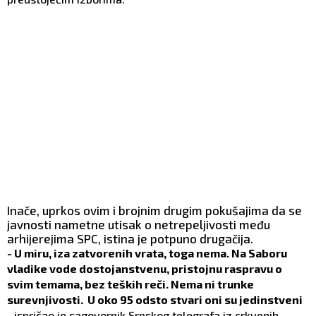
Inače, uprkos ovim i brojnim drugim pokušajima da se
javnosti nametne utisak o netrepeljivosti među
arhijerejima SPC, istina je potpuno drugačija.
- U miru, iza zatvorenih vrata, toga nema. Na Saboru
vladike vode dostojanstvenu, pristojnu raspravu o
svim temama, bez teških reči. Nema ni trunke
surevnjivosti. U oko 95 odsto stvari oni su jedinstveni
-
ispričao je sagovornik Srpskog telegrafa iz crkvenih