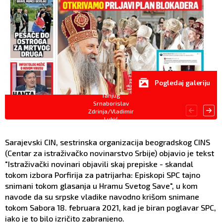
Pogledaj galeriju
Tanjug
Srnaborislav
Zdrinja/Vladimir
Lukić
Sarajevski CIN, sestrinska organizacija beogradskog CINS
(Centar za istraživačko novinarstvo Srbije) objavio je tekst
"Istraživački novinari objavili skaj prepiske - skandal
tokom izbora Porfirija za patrijarha: Episkopi SPC tajno
snimani tokom glasanja u Hramu Svetog Save", u kom
navode da su srpske vladike navodno krišom snimane
tokom Sabora 18. februara 2021, kad je biran poglavar SPC,
iako je to bilo izričito zabranjeno.