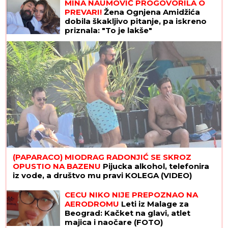
MINA NAUMOVIĆ PROGOVORILA O
PREVARI!
Žena Ognjena Amidžića
dobila škakljivo pitanje, pa iskreno
priznala: "To je lakše"
(PAPARACO) MIODRAG RADONJIĆ SE SKROZ
OPUSTIO NA BAZENU
Pijucka alkohol, telefonira
iz vode, a društvo mu pravi KOLEGA (VIDEO)
CECU NIKO NIJE PREPOZNAO NA
AERODROMU
Leti iz Malage za
Beograd: Kačket na glavi, atlet
majica i naočare (FOTO)