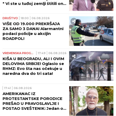
" Vi ste u tuđoj zemlji štitili ono
što pripada svima nama -
ljudski život!"
DRUŠTVO
18:00
06.08.2026
VIŠE OD 19.000 PREKRŠAJA
ZA SAMO 3 DANA! Alarmantni
podaci policije u akcijin
ROADPOL!
VREMENSKA PROGNOZA
17:49
06.08.2026
KIŠA U BEOGRADU, ALI I OVIM
DELOVIMA SRBIJE! Oglasio se
RHMZ: Evo šta nas očekuje u
naredna dva do tri sata!
17:41
06.08.2026
AMERIKANAC IZ
PROTESTANTSKE PORODICE
PREŠAO U PRAVOSLAVLJE I
POSTAO SVEŠTENIK: Jedan od
najuglednijih teologa