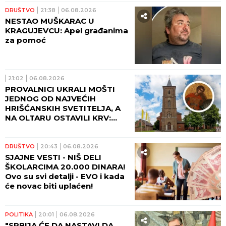
VIDEO)
DRUŠTVO
21:38
06.08.2026
NESTAO MUŠKARAC U
KRAGUJEVCU: Apel građanima
za pomoć
21:02
06.08.2026
PROVALNICI UKRALI MOŠTI
JEDNOG OD NAJVEĆIH
HRIŠĆANSKIH SVETITELJA, A
NA OLTARU OSTAVILI KRV:
Vernici u šoku, policija traga
za počiniocima
DRUŠTVO
20:43
06.08.2026
SJAJNE VESTI - NIŠ DELI
ŠKOLARCIMA 20.000 DINARA!
Ovo su svi detalji - EVO i kada
će novac biti uplaćen!
POLITIKA
20:01
06.08.2026
"SRBIJA ĆE DA NASTAVI DA