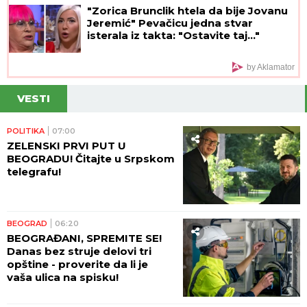
"Zorica Brunclik htela da bije Jovanu
Jeremić" Pevačicu jedna stvar
isterala iz takta: "Ostavite taj..."
by Aklamator
VESTI
POLITIKA
07:00
ZELENSKI PRVI PUT U
BEOGRADU! Čitajte u Srpskom
telegrafu!
BEOGRAD
06:20
BEOGRAĐANI, SPREMITE SE!
Danas bez struje delovi tri
opštine - proverite da li je
vaša ulica na spisku!