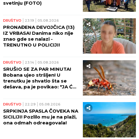
svetinju (FOTO)
DRUŠTVO
23:19
05.08.2026
PRONAĐENA DEVOJČICA (13)
IZ VRBASA! Danima niko nije
znao gde se nalazi -
TRENUTNO U POLICIJI!
DRUŠTVO
23:14
05.08.2026
SRUŠIO SE ZA PAR MINUTA!
Bobana ujeo stršljen! U
trenutku je shvatio šta se
dešava, pa je povikao: "JA ĆU
DA UMREM"
DRUŠTVO
22:29
05.08.2026
SRPKINJA SPASLA ČOVEKA NA
SICILIJI! Pozlilo mu je na plaži,
ona odmah odreagovala!