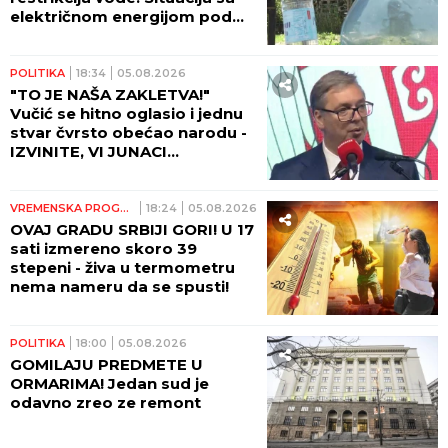
električnom energijom pod
kontrolom
POLITIKA
18:34
05.08.2026
"TO JE NAŠA ZAKLETVA!"
Vučić se hitno oglasio i jednu
stvar čvrsto obećao narodu -
IZVINITE, VI JUNACI
SRPSTVA...! (VIDEO)
VREMENSKA PROGNOZA
18:24
05.08.2026
OVAJ GRADU SRBIJI GORI! U 17
sati izmereno skoro 39
stepeni - živa u termometru
nema nameru da se spusti!
POLITIKA
18:00
05.08.2026
GOMILAJU PREDMETE U
ORMARIMA! Jedan sud je
odavno zreo ze remont