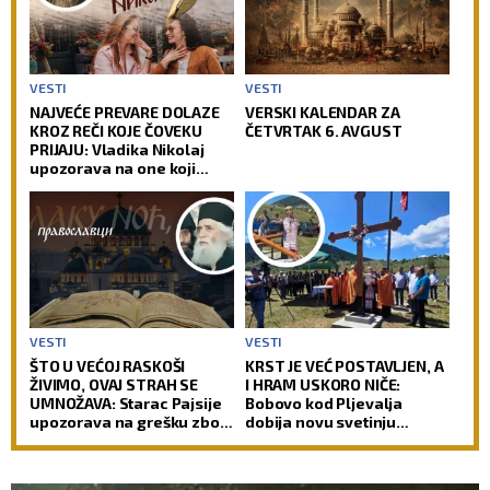
VESTI
VESTI
NAJVEĆE PREVARE DOLAZE
VERSKI KALENDAR ZA
KROZ REČI KOJE ČOVEKU
ČETVRTAK 6. AVGUST
PRIJAJU: Vladika Nikolaj
upozorava na one koji
zvuče mudro, a zapravo
vode u propast
VESTI
VESTI
ŠTO U VEĆOJ RASKOŠI
KRST JE VEĆ POSTAVLJEN, A
ŽIVIMO, OVAJ STRAH SE
I HRAM USKORO NIČE:
UMNOŽAVA: Starac Pajsije
Bobovo kod Pljevalja
upozorava na grešku zbog
dobija novu svetinju
koje čovek gubi radost
(FOTO)