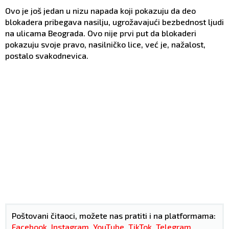
Ovo je još jedan u nizu napada koji pokazuju da deo
blokadera pribegava nasilju, ugrožavajući bezbednost ljudi
na ulicama Beograda. Ovo nije prvi put da blokaderi
pokazuju svoje pravo, nasilničko lice, već je, nažalost,
postalo svakodnevica.
Poštovani čitaoci, možete nas pratiti i na platformama:
Facebook
,
Instagram
,
YouTube
,
TikTok
,
Telegram
,