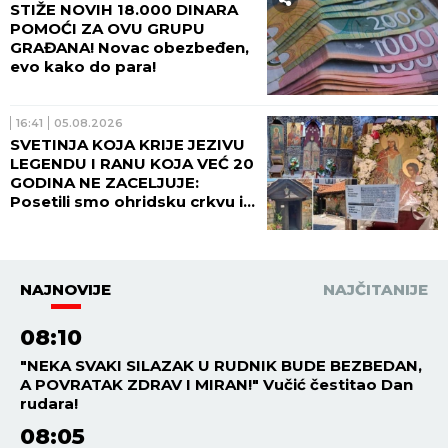
STIŽE NOVIH 18.000 DINARA
POMOĆI ZA OVU GRUPU
GRAĐANA! Novac obezbeđen,
evo kako do para!
16:41
05.08.2026
SVETINJA KOJA KRIJE JEZIVU
LEGENDU I RANU KOJA VEĆ 20
GODINA NE ZACELJUJE:
Posetili smo ohridsku crkvu iz
koje su ukradene mošti
najmlađeg svetitelja! (VIDEO)
NAJNOVIJE
NAJČITANIJE
08:10
"NEKA SVAKI SILAZAK U RUDNIK BUDE BEZBEDAN,
A POVRATAK ZDRAV I MIRAN!" Vučić čestitao Dan
rudara!
08:05