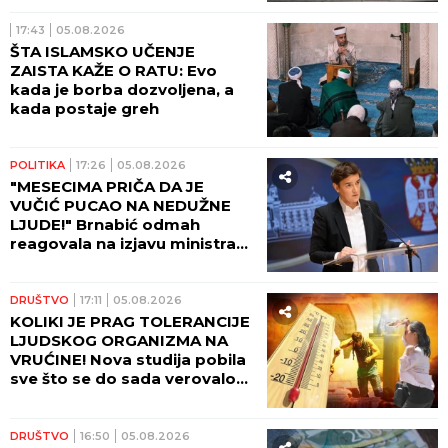
17:43
05.08.2026
ŠTA ISLAMSKO UČENJE
ZAISTA KAŽE O RATU: Evo
kada je borba dozvoljena, a
kada postaje greh
POLITIKA
17:26
05.08.2026
"MESECIMA PRIČA DA JE
VUČIĆ PUCAO NA NEDUŽNE
LJUDE!" Brnabić odmah
reagovala na izjavu ministra
odbrane BiH!
DRUŠTVO
17:11
05.08.2026
KOLIKI JE PRAG TOLERANCIJE
LJUDSKOG ORGANIZMA NA
VRUĆINE! Nova studija pobila
sve što se do sada verovalo
po ovom pitanju - ČUVAJTE
SE!
DRUŠTVO
16:50
05.08.2026