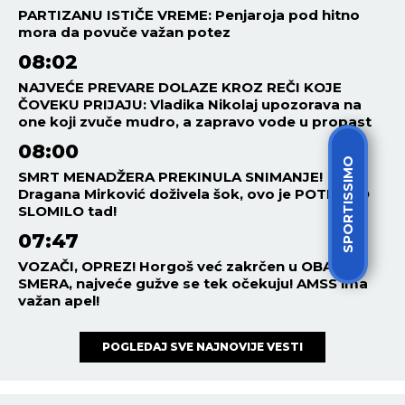
PARTIZANU ISTIČE VREME: Penjaroja pod hitno
mora da povuče važan potez
08:02
NAJVEĆE PREVARE DOLAZE KROZ REČI KOJE
ČOVEKU PRIJAJU: Vladika Nikolaj upozorava na
one koji zvuče mudro, a zapravo vode u propast
08:00
SPORTISSIMO
SMRT MENADŽERA PREKINULA SNIMANJE!
Dragana Mirković doživela šok, ovo je POTPUNO
SLOMILO tad!
07:47
VOZAČI, OPREZ! Horgoš već zakrčen u OBA
SMERA, najveće gužve se tek očekuju! AMSS ima
važan apel!
POGLEDAJ SVE NAJNOVIJE VESTI