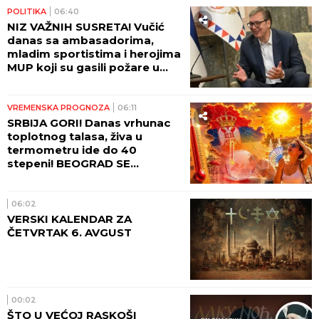
POLITIKA
06:40
NIZ VAŽNIH SUSRETA! Vučić
danas sa ambasadorima,
mladim sportistima i herojima
MUP koji su gasili požare u
Španiji!
VREMENSKA PROGNOZA
06:11
SRBIJA GORI! Danas vrhunac
toplotnog talasa, živa u
termometru ide do 40
stepeni! BEOGRAD SE
PROBUDIO U PAKLU - evo
kolika je temperatura
izmerena!
06:02
VERSKI KALENDAR ZA
ČETVRTAK 6. AVGUST
00:02
ŠTO U VEĆOJ RASKOŠI