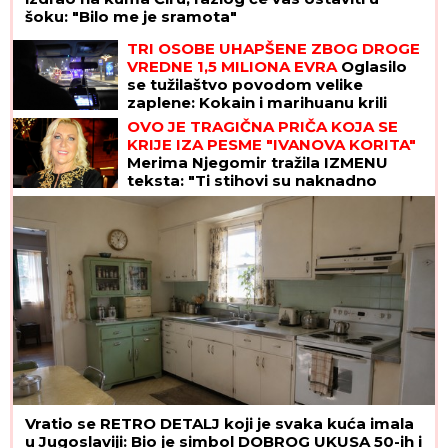
šoku: "Bilo me je sramota"
TRI OSOBE UHAPŠENE ZBOG DROGE
VREDNE 1,5 MILIONA EVRA
Oglasilo
se tužilaštvo povodom velike
zaplene: Kokain i marihuanu krili
OVDE
OVO JE TRAGIČNA PRIČA KOJA SE
KRIJE IZA PESME "IVANOVA KORITA"
Merima Njegomir tražila IZMENU
teksta: "Ti stihovi su naknadno
dopisani"
Vratio se RETRO DETALJ koji je svaka kuća imala
u Jugoslaviji: Bio je simbol DOBROG UKUSA 50-ih i