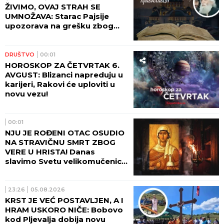
ŽIVIMO, OVAJ STRAH SE
UMNOŽAVA: Starac Pajsije
upozorava na grešku zbog
koje čovek gubi radost
DRUŠTVO
00:01
HOROSKOP ZA ČETVRTAK 6.
AVGUST: Blizanci napreduju u
karijeri, Rakovi će uploviti u
novu vezu!
00:01
NJU JE ROĐENI OTAC OSUDIO
NA STRAVIČNU SMRT ZBOG
VERE U HRISTA! Danas
slavimo Svetu velikomučenicu
Hristinu!
23:26
05.08.2026
KRST JE VEĆ POSTAVLJEN, A I
HRAM USKORO NIČE: Bobovo
kod Pljevalja dobija novu