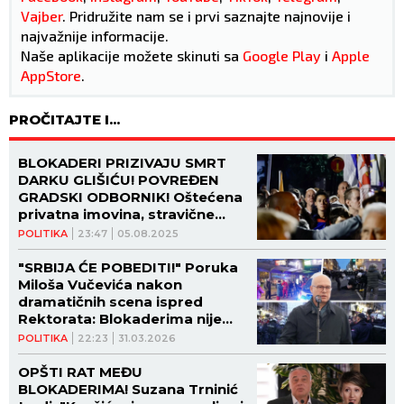
Vajber
. Pridružite nam se i prvi saznajte najnovije i
najvažnije informacije.
Naše aplikacije možete skinuti sa
Google Play
i
Apple
AppStore
.
PROČITAJTE I...
BLOKADERI PRIZIVAJU SMRT
DARKU GLIŠIĆU! POVREĐEN
GRADSKI ODBORNIK! Oštećena
privatna imovina, stravične
scene na Novom Beogradu
POLITIKA
23:47
05.08.2025
"SRBIJA ĆE POBEDITI!" Poruka
Miloša Vučevića nakon
dramatičnih scena ispred
Rektorata: Blokaderima nije
stalo do istine i pravde, već do
POLITIKA
22:23
31.03.2026
nametanja ideologije podela!
OPŠTI RAT MEĐU
BLOKADERIMA! Suzana Trninić