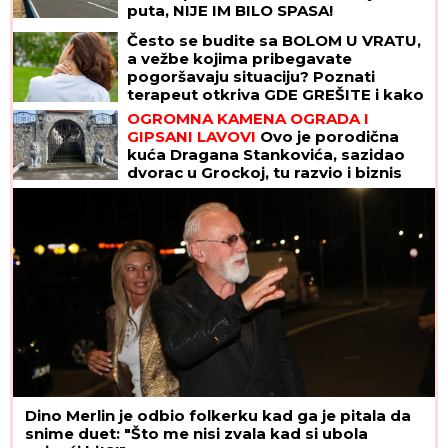
puta, NIJE IM BILO SPASA!
Često se budite sa BOLOM U VRATU,
a vežbe kojima pribegavate
pogoršavaju situaciju? Poznati
terapeut otkriva GDE GREŠITE i kako
da ublažite tegobe za 10 MINUTA
OGROMNA KAMENA OGRADA I
GIPSANI LAVOVI
Ovo je porodična
kuća Dragana Stankovića, sazidao
dvorac u Grockoj, tu razvio i biznis
(VIDEO)
Dino Merlin je odbio folkerku kad ga je pitala da
snime duet: "Što me nisi zvala kad si ubola