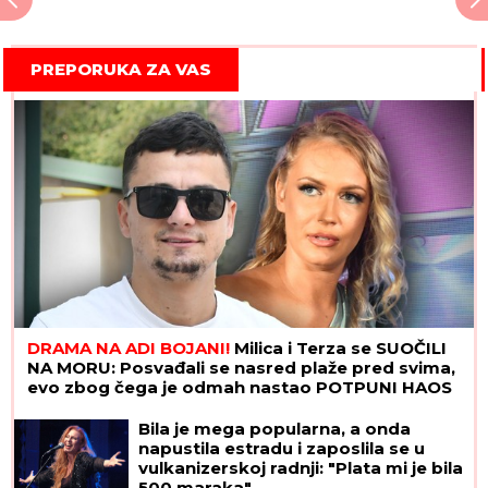
PREPORUKA ZA VAS
DRAMA NA ADI BOJANI!
Milica i Terza se SUOČILI
NA MORU: Posvađali se nasred plaže pred svima,
evo zbog čega je odmah nastao POTPUNI HAOS
Bila je mega popularna, a onda
napustila estradu i zaposlila se u
vulkanizerskoj radnji: "Plata mi je bila
500 maraka"