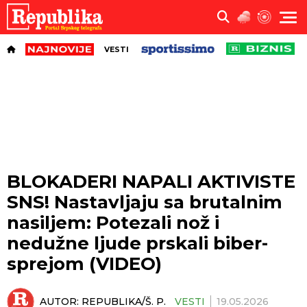
VESTI
BLOKADERI NAPALI AKTIVISTE
SNS! Nastavljaju sa brutalnim
nasiljem: Potezali nož i
nedužne ljude prskali biber-
sprejom (VIDEO)
AUTOR:
REPUBLIKA/Š. P.
VESTI
19.05.2026