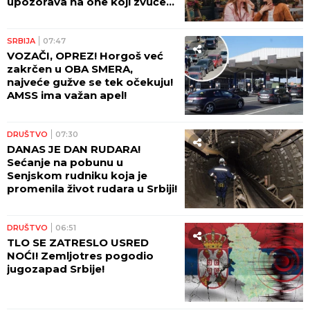
upozorava na one koji zvuče
mudro, a zapravo vode u
propast
SRBIJA
07:47
VOZAČI, OPREZ! Horgoš već
zakrčen u OBA SMERA,
najveće gužve se tek očekuju!
AMSS ima važan apel!
DRUŠTVO
07:30
DANAS JE DAN RUDARA!
Sećanje na pobunu u
Senjskom rudniku koja je
promenila život rudara u Srbiji!
DRUŠTVO
06:51
TLO SE ZATRESLO USRED
NOĆI! Zemljotres pogodio
jugozapad Srbije!