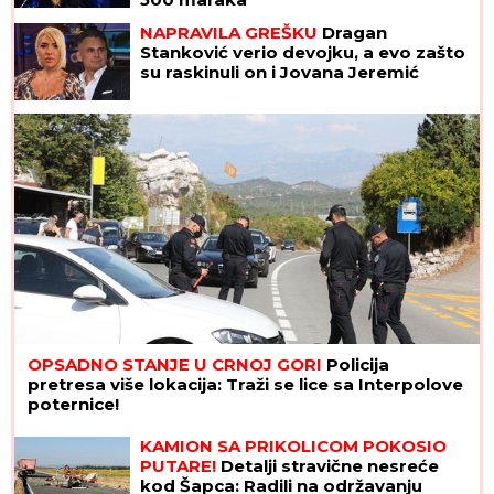
NAPRAVILA GREŠKU
Dragan
Stanković verio devojku, a evo zašto
su raskinuli on i Jovana Jeremić
OPSADNO STANJE U CRNOJ GORI
Policija
pretresa više lokacija: Traži se lice sa Interpolove
poternice!
KAMION SA PRIKOLICOM POKOSIO
PUTARE!
Detalji stravične nesreće
kod Šapca: Radili na održavanju