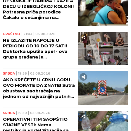
DESANKA JE DANIMA TRAŽILA
DECU U IZBEGLIČKOJ KOLONI!
Potresna priča porodice
Čakalo o sećanjima na
zločinačku akciju Oluja!
(FOTO)
DRUŠTVO
21:03
05.08.2026
NE IZLAZITE NAPOLJE U
PERIODU OD 10 DO 17 SATI!
Doktorka uputila apel - ova
grupa građana je
najugroženija!
SRBIJA
19:56
05.08.2026
AKO KREĆETE U CRNU GORU,
OVO MORATE DA ZNATE! Sutra
obustava saobraćaja na
jednom od najvažnijih putnih
pravaca!
SRBIJA
19:50
05.08.2026
OPERATIVNI TIM SAOPŠTIO
SJAJNE VESTI: Nema
restrikcija vode! Situacija sa