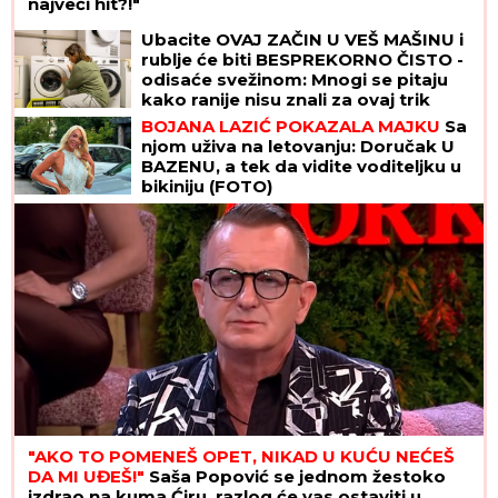
najveći hit?!"
Ubacite OVAJ ZAČIN U VEŠ MAŠINU i
rublje će biti BESPREKORNO ČISTO -
odisaće svežinom: Mnogi se pitaju
kako ranije nisu znali za ovaj trik
BOJANA LAZIĆ POKAZALA MAJKU
Sa
njom uživa na letovanju: Doručak U
BAZENU, a tek da vidite voditeljku u
bikiniju (FOTO)
"AKO TO POMENEŠ OPET, NIKAD U KUĆU NEĆEŠ
DA MI UĐEŠ!"
Saša Popović se jednom žestoko
izdrao na kuma Ćiru, razlog će vas ostaviti u