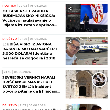
POLITIKA
22:02
05.08.2026
OGLASILA SE EPARHIJA
BUDIMLJANSKO-NIKŠIĆKA:
Vučićevo naglašavanje o
litijama izuzetan doprinos
očuvanju istine
DRUŠTVO
21:48
05.08.2026
LJUBIŠA VISIO IZ AVIONA,
RAJANER MU DAO VAUČER I
5.000 DOLARA! Identična
nesreća se dogodila i 2018.
godine - Srbin umalo stradao!
21:36
05.08.2026
JEVREJSKI VERNICI NAPALI
HRIŠĆANSKI MANASTIR U
SVETOJ ZEMLJI: Incident
otvorio pitanje da li hrišćani
postaju nepoželjni u
Jerusalimu (VIDEO)
DRUŠTVO
21:17
05.08.2026