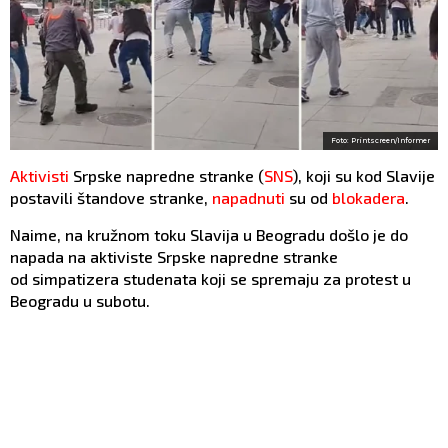
Foto: Printscreen/Informer
Aktivisti
Srpske napredne stranke (
SNS
), koji su kod Slavije
postavili štandove stranke,
napadnuti
su od
blokadera
.
Naime, na kružnom toku Slavija u Beogradu došlo je do
napada na aktiviste Srpske napredne stranke
od simpatizera studenata koji se spremaju za protest u
Beogradu u subotu.