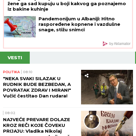
žene ga sad kupuju u boji kakvog ga poznajemo
iz bakine kuhinje
Pandemonijum u Albaniji: Hitno
raspoređene kopnene i vazdušne
snage, stižu snimci
by Aklamator
VESTI
POLITIKA
08:10
"NEKA SVAKI SILAZAK U
RUDNIK BUDE BEZBEDAN, A
POVRATAK ZDRAV I MIRAN!"
Vučić čestitao Dan rudara!
08:02
NAJVEĆE PREVARE DOLAZE
KROZ REČI KOJE ČOVEKU
PRIJAJU: Vladika Nikolaj