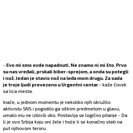
-
Evo mi smo ovde napadnuti. Ne znamo ni mi što. Prvo
su nas vređali, prskali biber-sprejom, a onda su potegli
i nož. Jedan je stavio nož na leđa mom drugu. Za sada
je troje ljudi prevezeno u Urgentni centar
- kaže čovek
sa lica mesta.
Inače, u jednom momentu je nekoliko njih okružilo
aktivistu SNS i pogodilo ga oštrim predmetom u glavu,
umalo mu ne izbivši oko. Postavlja se logično pitanje - Da
li je ovo Srbija koju oni žele i hoće li se konačno stati na
put njihovom teroru.