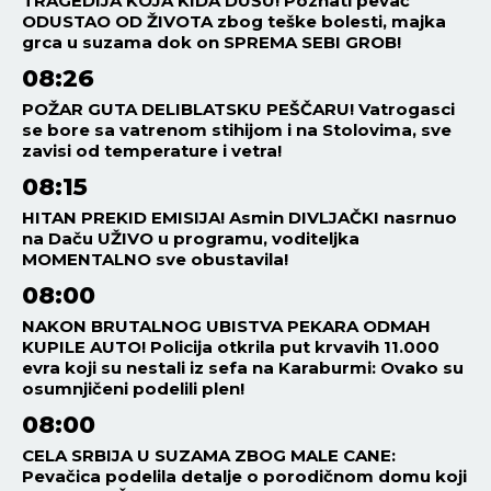
TRAGEDIJA KOJA KIDA DUŠU! Poznati pevač
ODUSTAO OD ŽIVOTA zbog teške bolesti, majka
grca u suzama dok on SPREMA SEBI GROB!
08:26
POŽAR GUTA DELIBLATSKU PEŠČARU! Vatrogasci
se bore sa vatrenom stihijom i na Stolovima, sve
zavisi od temperature i vetra!
08:15
HITAN PREKID EMISIJA! Asmin DIVLJAČKI nasrnuo
na Daču UŽIVO u programu, voditeljka
MOMENTALNO sve obustavila!
08:00
NAKON BRUTALNOG UBISTVA PEKARA ODMAH
KUPILE AUTO! Policija otkrila put krvavih 11.000
evra koji su nestali iz sefa na Karaburmi: Ovako su
osumnjičeni podelili plen!
08:00
CELA SRBIJA U SUZAMA ZBOG MALE CANE:
Pevačica podelila detalje o porodičnom domu koji