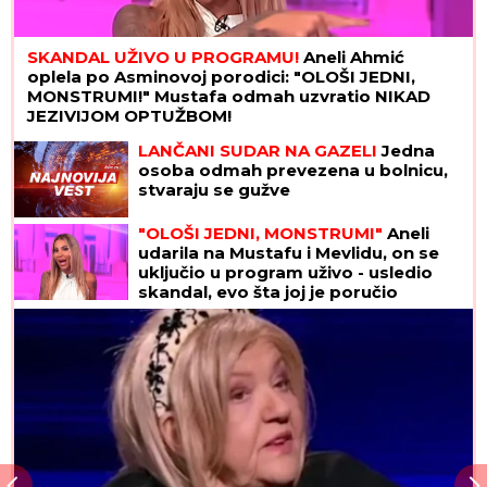
SKANDAL UŽIVO U PROGRAMU!
Aneli Ahmić
oplela po Asminovoj porodici: "OLOŠI JEDNI,
MONSTRUMI!" Mustafa odmah uzvratio NIKAD
JEZIVIJOM OPTUŽBOM!
LANČANI SUDAR NA GAZELI
Jedna
osoba odmah prevezena u bolnicu,
stvaraju se gužve
"OLOŠI JEDNI, MONSTRUMI"
Aneli
udarila na Mustafu i Mevlidu, on se
uključio u program uživo - usledio
skandal, evo šta joj je poručio
Asminov otac