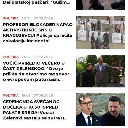
Deliblatskoj peščari: "Gušimo
se!"
POLITIKA
20:21
07.08.2026
PROFESOR-BLOKADER NAPAO
AKTIVISTKINJE SNS U
KRAGUJEVCU! Policija sprečila
eskalaciju incidenta!
POLITIKA
20:15
07.08.2026
VUČIĆ PRIREDIO VEČERU U
ČAST ZELENSKOG: "Ovo je
prilika da otvorimo razgovor
o evropskom putu naših
zemalja!" (FOTO)
POLITIKA
19:42
07.08.2026
CEREMONIJA SVEČANOG
DOČEKA U 10.30 ISPRED
PALATE SRBIJA! Vučić i
Zelenski sastaju se sutra u
10.45! (FOTO, VIDEO)