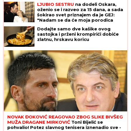
LJUBIO SESTRU
na dodeli Oskara,
oženio se i razveo za 15 dana, a sada
šokirao svet priznajem da je GEJ:
"Nadam se da će moja porodica
odabrati razumevanje umesto
Dodajte samo dve kašike ovog
osude"
sastojka i prženi krompirići dobiće
zlatnu, hrskavu koricu
NOVAK ĐOKOVIĆ REAGOVAO ZBOG SLIKE BIVŠEG
MUŽA DRAGANE MIRKOVIĆ
Toni Bijelić se
pohvalio! Potez slavnog tenisera iznenadio sve -