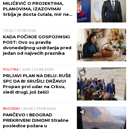
MILIĆEVIĆ O PROJEKTIMA,
PLANOVIMA, IZAZOVIMA!
Srbija je dosta ćutala, mir ne
može da počiva na zaboravu!
21:02
07.08.2026
KADA POČINJE GOSPOJINSKI
POST: Ovo su pravila
dvonedeljnog uzdržanja pred
jedan od najvećih praznika
POLITIKA
21:00
07.08.2026
PRLJAVI PLAN NA DELU: RUŠE
SPC DA BI SRUŠILI DRŽAVU!
Propao prvi udar na Crkvu,
sledi drugi, još žešći
BEOGRAD
20:46
07.08.2026
PANČEVO I BEOGRAD
PREKRIVENI DIMOM! Strašne
posledice požara u