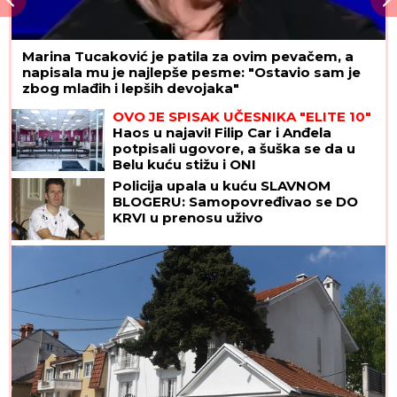
Marina Tucaković je patila za ovim pevačem, a
napisala mu je najlepše pesme: "Ostavio sam je
zbog mlađih i lepših devojaka"
OVO JE SPISAK UČESNIKA "ELITE 10"
Haos u najavi! Filip Car i Anđela
potpisali ugovore, a šuška se da u
Belu kuću stižu i ONI
Policija upala u kuću SLAVNOM
BLOGERU: Samopovređivao se DO
KRVI u prenosu uživo