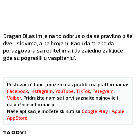
Dragan Đilas im je na to odbrusio da se pravilno piše
dve - slovima, a ne brojem. Kao i da "treba da
porazgovara
sa roditeljima i da zajedno zaključe
gde su pogrešili u vaspitanju
".
Poštovani čitaoci, možete nas pratiti i na platformama:
Facebook
,
Instagram
,
YouTube
,
TikTok
,
Telegram
,
Vajber
. Pridružite nam se i prvi saznajte najnovije i
najvažnije informacije.
Naše aplikacije možete skinuti sa
Google Play
i
Apple
AppStore
.
TAGOVI