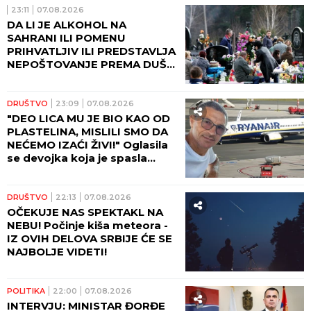
23:11
07.08.2026
DA LI JE ALKOHOL NA
SAHRANI ILI POMENU
PRIHVATLJIV ILI PREDSTAVLJA
NEPOŠTOVANJE PREMA DUŠI
POKOJNIKA: Crkva ima jasan
odgovor na ovu dilemu
DRUŠTVO
23:09
07.08.2026
"DEO LICA MU JE BIO KAO OD
PLASTELINA, MISLILI SMO DA
NEĆEMO IZAĆI ŽIVI!" Oglasila
se devojka koja je spasla
Ljubišu na letu Rajanera:
"Odjednom se čuo PRASAK!"
DRUŠTVO
22:13
07.08.2026
OČEKUJE NAS SPEKTAKL NA
NEBU! Počinje kiša meteora -
IZ OVIH DELOVA SRBIJE ĆE SE
NAJBOLJE VIDETI!
POLITIKA
22:00
07.08.2026
INTERVJU: MINISTAR ĐORĐE