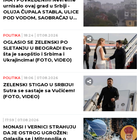
urnisalo ovaj grad u Srbiji -
OLUJA ČUPALA STABLA, ULICE
POD VODOM, SAOBRAĆAJ U
KOLAPSU!
POLITIKA
18:24
07.08.2026
OGLASIO SE ZELENSKI PO
SLETANJU U BEOGRAD! Evo
šta je saopštio i Srbima i
Ukrajincima! (FOTO, VIDEO)
POLITIKA
18:06
07.08.2026
ZELENSKI STIGAO U SRBIJU!
Sutra se sastaje sa Vučićem!
(FOTO, VIDEO)
17:59
07.08.2026
MONASI I VERNICI STRAHUJU
DA JE OSTROG UGROŽEN:
Oglasila se i Mitropolija o