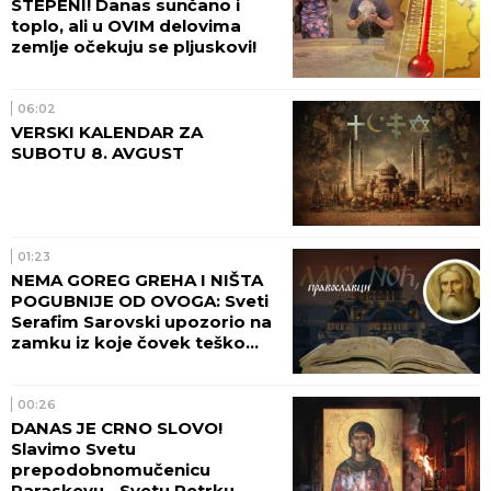
STEPENI! Danas sunčano i
toplo, ali u OVIM delovima
zemlje očekuju se pljuskovi!
06:02
VERSKI KALENDAR ZA
SUBOTU 8. AVGUST
01:23
NEMA GOREG GREHA I NIŠTA
POGUBNIJE OD OVOGA: Sveti
Serafim Sarovski upozorio na
zamku iz koje čovek teško
pronalazi izlaz
00:26
DANAS JE CRNO SLOVO!
Slavimo Svetu
prepodobnomučenicu
Paraskevu - Svetu Petrku