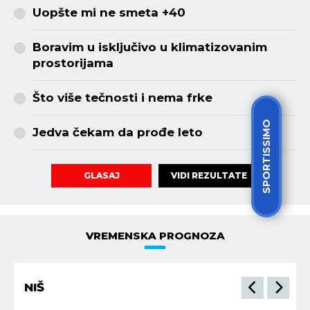
Uopšte mi ne smeta +40
Boravim u isključivo u klimatizovanim
prostorijama
Što više tečnosti i nema frke
SPORTISSIMO
Jedva čekam da prođe leto
VIDI REZULTATE
GLASAJ
VREMENSKA PROGNOZA
NIŠ