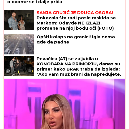
o ovome se i dalje priča
SANJA GRUJIĆ JE DRUGA OSOBA!
Pokazala šta radi posle raskida sa
Markom: Odavde NE IZLAZI,
promene na njoj bodu oči (FOTO)
Opšti kolaps na granici! Igla nema
gde da padne
Pevačica (47) se zaljubila u
KONOBARA NA PRIMORJU, danas su
primer kako BRAK treba da izgleda:
"Ako vam muž brani da napredujete,
NIJE ZA VAS"