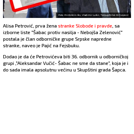
Foto: Printskrin Iks, Vladimir Lukić, Tanjug/Miloš Milivojević
Alisa Petrović, prva žena
stranke Slobode i pravde
, sa
izborne liste "Šabac protiv nasilja - Nebojša Zelenović"
postala je član odborničke grupe Srpske napredne
stranke, naveo je Pajić na Fejsbuku.
Dodao je da će Petrovićeva biti 36. odbornik u odborničkoj
grupi ,"Aleksandar Vučić- Šabac ne sme da stane", koja je i
do sada imala apsolutnu većinu u Skupštini grada Šapca.