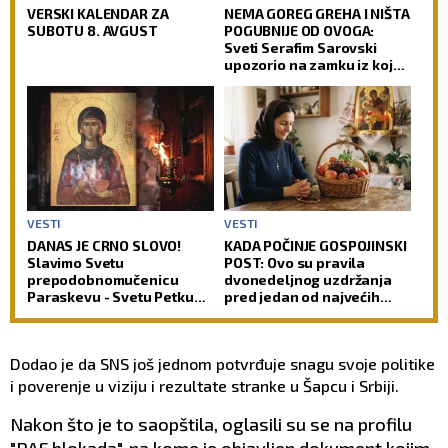
VERSKI KALENDAR ZA
NEMA GOREG GREHA I NIŠTA
SUBOTU 8. AVGUST
POGUBNIJE OD OVOGA:
Sveti Serafim Sarovski
upozorio na zamku iz koje
čovek teško pronalazi izlaz
VESTI
VESTI
DANAS JE CRNO SLOVO!
KADA POČINJE GOSPOJINSKI
Slavimo Svetu
POST: Ovo su pravila
prepodobnomučenicu
dvonedeljnog uzdržanja
Paraskevu - Svetu Petku
pred jedan od najvećih
Rimljanku
praznika
Dodao je da SNS još jednom potvrđuje snagu svoje politike
i poverenje u viziju i rezultate stranke u Šapcu i Srbiji.
Nakon što je to saopštila, oglasili su se na profilu
"RAF blokada", na kome je objavljen dokument kojim