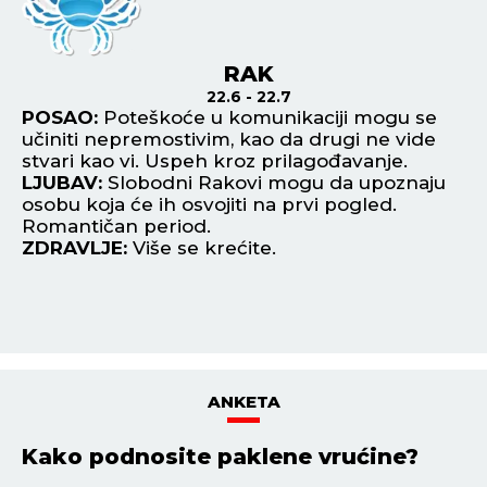
RAK
22.6 - 22.7
POSAO:
Poteškoće u komunikaciji mogu se
P
učiniti nepremostivim, kao da drugi ne vide
pr
stvari kao vi. Uspeh kroz prilagođavanje.
po
LJUBAV:
Slobodni Rakovi mogu da upoznaju
L
da
osobu koja će ih osvojiti na prvi pogled.
zn
.
Romantičan period.
Vr
ZDRAVLJE:
Više se krećite.
in
Z
ANKETA
Kako podnosite paklene vrućine?