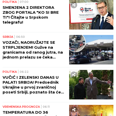
POLITIKA
07:00
SMENJENA 2 DIREKTORA
ZBOG PORTALA "KO SI BRE
TI"! Čitajte u Srpskom
telegrafu!
SRBIJA
06:50
VOZAČI, NAORUŽAJTE SE
STRPLJENJEM! Gužve na
granicama od ranog jutra, na
jednom prelazu se čeka
ČETIRI SATA! AMSS upozorava
na dodatni problem!
POLITIKA
06:22
VUČIĆ I ZELENSKI DANAS U
PALATI SRBIJA! Predsednik
Ukrajine u prvoj zvaničnoj
poseti Srbiji, poznato šta će
biti glavne teme razgovora!
VREMENSKA PROGNOZA
06:11
TEMPERATURA DO 36