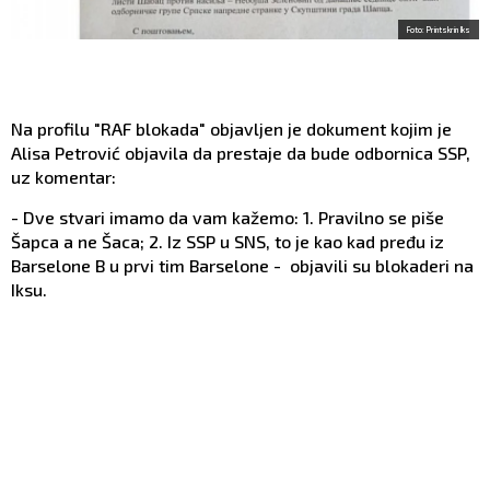
Foto: Printskrin Iks
Na profilu "RAF blokada" objavljen je dokument kojim je
Alisa Petrović objavila da prestaje da bude odbornica SSP,
uz komentar:
- Dve stvari imamo da vam kažemo: 1. Pravilno se piše
Šapca a ne Šaca; 2. Iz SSP u SNS, to je kao kad pređu iz
Barselone B u prvi tim Barselone - objavili su blokaderi na
Iksu.