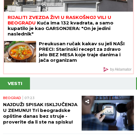
RIJALITI ZVEZDA ŽIVI U RASKOŠNOJ VILI U
BEOGRADU
Kuća ima 132 kvadrata, a samo
kupatilo je kao GARSONJERA: "On je jedini
naslednik"
Preukusan ručak kakav su jeli NAŠI
PRECI: Starinski recept za zdravo
jelo BEZ MESA koje traje danima i
jača organizam
by Aklamator
VESTI
BEOGRAD
07:23
NAJDUŽI SPISAK ISKLJUČENJA
U ZEMUNU! Tri beogradske
opštine danas bez struje -
proverite da li ste na spisku!