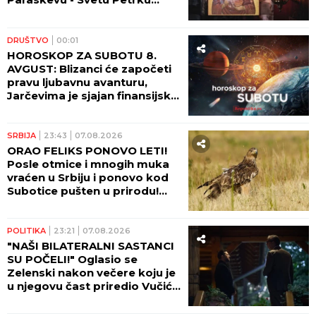
Rimljanku
DRUŠTVO
00:01
HOROSKOP ZA SUBOTU 8.
AVGUST: Blizanci će započeti
pravu ljubavnu avanturu,
Jarčevima je sjajan finansijski
period!
SRBIJA
23:43
07.08.2026
ORAO FELIKS PONOVO LETI!
Posle otmice i mnogih muka
vraćen u Srbiju i ponovo kod
Subotice pušten u prirodu!
(FOTO)
POLITIKA
23:21
07.08.2026
"NAŠI BILATERALNI SASTANCI
SU POČELI!" Oglasio se
Zelenski nakon večere koju je
u njegovu čast priredio Vučić!
(FOTO)