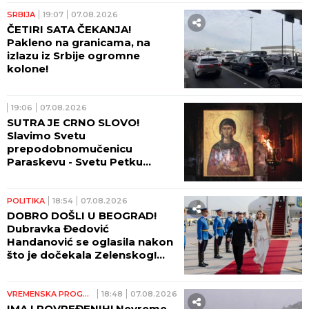
SRBIJA
19:07
07.08.2026
ČETIRI SATA ČEKANJA!
Pakleno na granicama, na
izlazu iz Srbije ogromne
kolone!
19:06
07.08.2026
SUTRA JE CRNO SLOVO!
Slavimo Svetu
prepodobnomučenicu
Paraskevu - Svetu Petku
Rimljanku
POLITIKA
18:54
07.08.2026
DOBRO DOŠLI U BEOGRAD!
Dubravka Đedović
Handanović se oglasila nakon
što je dočekala Zelenskog!
(FOTO, VIDEO)
VREMENSKA PROGNOZA
18:48
07.08.2026
IMA I POVREĐENIH! Nevreme