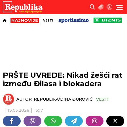
VESTI
PRŠTE UVREDE: Nikad žešći rat
između Đilasa i blokadera
AUTOR:
REPUBLIKA/DINA ĐUROVIĆ
VESTI
13.05.2026
15:17