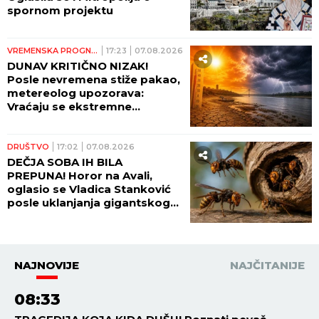
spornom projektu
VREMENSKA PROGNOZA
17:23
07.08.2026
DUNAV KRITIČNO NIZAK!
Posle nevremena stiže pakao,
metereolog upozorava:
Vraćaju se ekstremne
temperature, raste opasnost
od požara
DRUŠTVO
17:02
07.08.2026
DEČJA SOBA IH BILA
PREPUNA! Horor na Avali,
oglasio se Vladica Stanković
posle uklanjanja gigantskog
gnezda stršljenova: "DA
VIDITE OVO LUDILO"! (VIDEO)
NAJNOVIJE
NAJČITANIJE
08:33