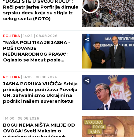
“DOŠLI STE U SVOJU KUĆU”:
Reči patrijarha Porfirija dirnule
srpsku decu koja su stigla iz
celog sveta (FOTO)
POLITIKA
14:22
08.08.2026
"NAŠA POLITIKA JE JASNA -
POŠTOVANJE
MEĐUNARODNOG PRAVA":
Oglasio se Macut posle
sastanka sa Zelenskim
POLITIKA
14:05
08.08.2026
JASNA PORUKA VUČIĆA: Srbija
principijelno podržava Povelju
UN, zahvalni smo Ukrajini na
podršci našem suverenitetu!
14:00
08.08.2026
BOGU NEMA NIŠTA MILIJE OD
OVOGA! Sveti Maksim o
najvećem daru koji čovek