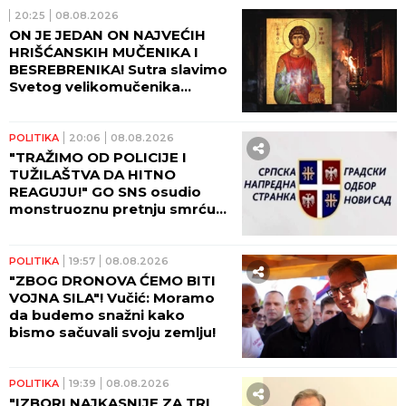
20:25
08.08.2026
ON JE JEDAN ON NAJVEĆIH
HRIŠĆANSKIH MUČENIKA I
BESREBRENIKA! Sutra slavimo
Svetog velikomučenika
Pantelejmona!
POLITIKA
20:06
08.08.2026
"TRAŽIMO OD POLICIJE I
TUŽILAŠTVA DA HITNO
REAGUJU!" GO SNS osudio
monstruoznu pretnju smrću
Žarku Mićinu!
POLITIKA
19:57
08.08.2026
"ZBOG DRONOVA ĆEMO BITI
VOJNA SILA"! Vučić: Moramo
da budemo snažni kako
bismo sačuvali svoju zemlju!
POLITIKA
19:39
08.08.2026
"IZBORI NAJKASNIJE ZA TRI