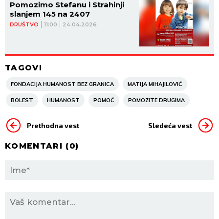
Pomozimo Stefanu i Strahinji
slanjem 145 na 2407
DRUŠTVO
11:00
24.04.2026
TAGOVI
FONDACIJA HUMANOST BEZ GRANICA
MATIJA MIHAJILOVIĆ
BOLEST
HUMANOST
POMOĆ
POMOZITE DRUGIMA
Prethodna vest
Sledeća vest
KOMENTARI (
0
)