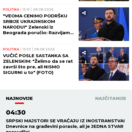
POLITIKA
13:13
08.08.2026
"VEOMA CENIMO PODRŠKU
SRBIJE UKRAJINSKOM
NARODU!" Zelenski iz
Beograda poručio: Razvijamo
saradnju koja će pomoći da
izdržimo sve izazove rata!
POLITIKA
13:03
08.08.2026
VUČIĆ POSLE SASTANKA SA
ZELENSKIM: "Želimo da se rat
završi što pre, ali NISMO
SIGURNI u to" (FOTO)
NAJNOVIJE
NAJČITANIJE
04:30
SRPSKI MAJSTORI SE VRAĆAJU IZ INOSTRANSTVA!
Dnevnice na građevini porasle, ali je JEDNA STVAR
presudila!