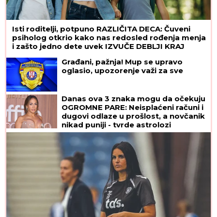
Isti roditelji, potpuno RAZLIČITA DECA: Čuveni
psiholog otkrio kako nas redosled rođenja menja
i zašto jedno dete uvek IZVUČE DEBLJI KRAJ
Građani, pažnja! Mup se upravo
oglasio, upozorenje važi za sve
Danas ova 3 znaka mogu da očekuju
OGROMNE PARE: Neisplaćeni računi i
dugovi odlaze u prošlost, a novčanik
nikad puniji - tvrde astrolozi