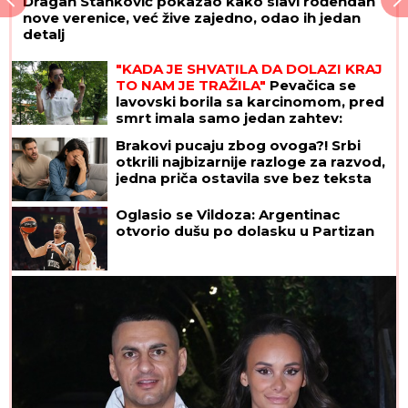
Dragan Stanković pokazao kako slavi rođendan
nove verenice, već žive zajedno, odao ih jedan
detalj
"KADA JE SHVATILA DA DOLAZI KRAJ
TO NAM JE TRAŽILA"
Pevačica se
lavovski borila sa karcinomom, pred
smrt imala samo jedan zahtev:
"Trudimo se da joj ispunimo želju"
Brakovi pucaju zbog ovoga?! Srbi
otkrili najbizarnije razloge za razvod,
jedna priča ostavila sve bez teksta
Oglasio se Vildoza: Argentinac
otvorio dušu po dolasku u Partizan