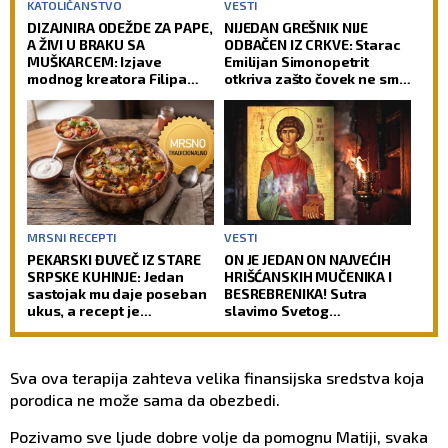
KATOLIČANSTVO
VESTI
DIZAJNIRA ODEŽDE ZA PAPE,
NIJEDAN GREŠNIK NIJE
A ŽIVI U BRAKU SA
ODBAČEN IZ CRKVE: Starac
MUŠKARCEM: Izjave
Emilijan Simonopetrit
modnog kreatora Filipa
otkriva zašto čovek ne sme
Sorčinela otvorile
da izgubi nadu
neprijatno pitanje za
Katoličku crkvu
MRSNI RECEPTI
VESTI
PEKARSKI ĐUVEČ IZ STARE
ON JE JEDAN ON NAJVEĆIH
SRPSKE KUHINJE: Jedan
HRIŠĆANSKIH MUČENIKA I
sastojak mu daje poseban
BESREBRENIKA! Sutra
ukus, a recept je
slavimo Svetog
jednostavniji nego što
velikomučenika
mislite
Pantelejmona!
Sva ova terapija zahteva velika finansijska sredstva koja
porodica ne može sama da obezbedi.
Pozivamo sve ljude dobre volje da pomognu Matiji, svaka