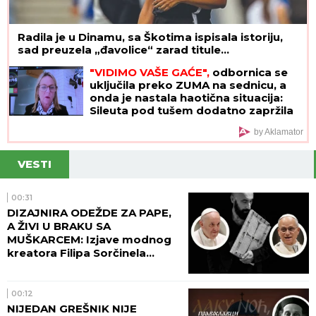
Radila je u Dinamu, sa Škotima ispisala istoriju,
sad preuzela „đavolice“ zarad titule...
"VIDIMO VAŠE GAĆE",
odbornica se
uključila preko ZUMA na sednicu, a
onda je nastala haotična situacija:
Sileuta pod tušem dodatno zapržila
čorbu
by Aklamator
VESTI
00:31
DIZAJNIRA ODEŽDE ZA PAPE,
A ŽIVI U BRAKU SA
MUŠKARCEM: Izjave modnog
kreatora Filipa Sorčinela
otvorile neprijatno pitanje za
Katoličku crkvu
00:12
NIJEDAN GREŠNIK NIJE