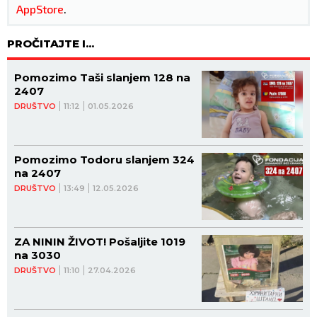
AppStore
.
PROČITAJTE I...
Pomozimo Taši slanjem 128 na
2407
DRUŠTVO
11:12
01.05.2026
Pomozimo Todoru slanjem 324
na 2407
DRUŠTVO
13:49
12.05.2026
ZA NININ ŽIVOT! Pošaljite 1019
na 3030
DRUŠTVO
11:10
27.04.2026