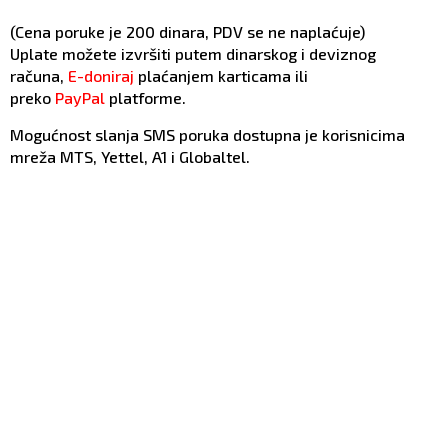
(Cena poruke je 200 dinara, PDV se ne naplaćuje)
Uplate možete izvršiti putem dinarskog i deviznog
računa,
E-doniraj
plaćanjem karticama ili
preko
PayPal
platforme.
Mogućnost slanja SMS poruka dostupna je korisnicima
mreža MTS, Yettel, A1 i Globaltel.