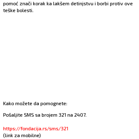
pomoć znači korak ka lakšem detinjstvu i borbi protiv ove
teške bolesti.
Kako možete da pomognete:
Pošaljite SMS sa brojem 321 na 2407.
https://fondacija.rs/sms/321
(link za mobilne)