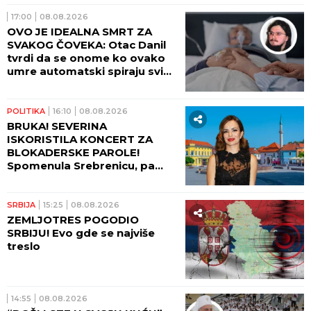
17:00
08.08.2026
OVO JE IDEALNA SMRT ZA
SVAKOG ČOVEKA: Otac Danil
tvrdi da se onome ko ovako
umre automatski spiraju svi
grehovi, osim dva
POLITIKA
16:10
08.08.2026
BRUKA! SEVERINA
ISKORISTILA KONCERT ZA
BLOKADERSKE PAROLE!
Spomenula Srebrenicu, pa
izazvala haos!
SRBIJA
15:25
08.08.2026
ZEMLJOTRES POGODIO
SRBIJU! Evo gde se najviše
treslo
14:55
08.08.2026