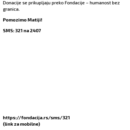
Donacije se prikupljaju preko Fondacije – humanost bez
granica.
Pomozimo Matiji!
SMS: 321 na 2407
https://fondacija.rs/sms/321
(link za mobilne)