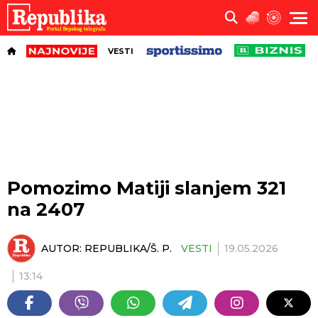
VESTI
Pomozimo Matiji slanjem 321
na 2407
AUTOR:
REPUBLIKA/Š. P.
VESTI
19.05.2026
13:14