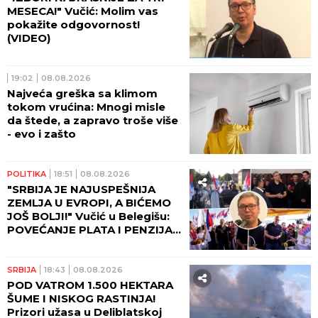
MESECA!" Vučić: Molim vas
pokažite odgovornost!
(VIDEO)
19:02
08.08.2026
Najveća greška sa klimom
tokom vrućina: Mnogi misle
da štede, a zapravo troše više
- evo i zašto
POLITIKA
18:51
08.08.2026
"SRBIJA JE NAJUSPEŠNIJA
ZEMLJA U EVROPI, A BIĆEMO
JOŠ BOLJI!" Vučić u Belegišu:
POVEĆANJE PLATA I PENZIJA
OVE GODINE!
SRBIJA
18:43
08.08.2026
POD VATROM 1.500 HEKTARA
ŠUME I NISKOG RASTINJA!
Prizori užasa u Deliblatskoj