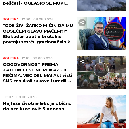
peščari - OGLASIO SE MUP!
(FOTO)
POLITIKA
17:30
08.08.2026
"GDE ŽIVI ŽARKO MIĆIN DA MU
ODSEČEM GLAVU MAČEM?!"
Blokader uputio brutalnu
pretnju smrću gradonačelniku
Novog Sada!
POLITIKA
17:10
08.08.2026
ODGOVORNOST PREMA
ZAJEDNICI SE NE POKAZUJE
REČIMA, VEĆ DELIMA! Aktivisti
SNS zasukali rukave i uredili
Beograd! (FOTO, VIDEO)
17:02
08.08.2026
Najteže životne lekcije obično
dolaze kroz ovih 5 odnosa