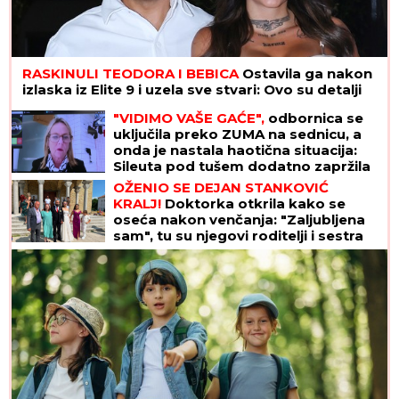
RASKINULI TEODORA I BEBICA
Ostavila ga nakon
izlaska iz Elite 9 i uzela sve stvari: Ovo su detalji
"VIDIMO VAŠE GAĆE",
odbornica se
uključila preko ZUMA na sednicu, a
onda je nastala haotična situacija:
Sileuta pod tušem dodatno zapržila
čorbu
OŽENIO SE DEJAN STANKOVIĆ
KRALJ!
Doktorka otkrila kako se
oseća nakon venčanja: "Zaljubljena
sam", tu su njegovi roditelji i sestra
(VIDEO)