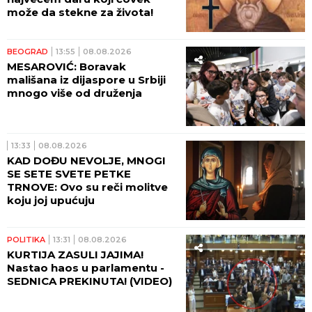
može da stekne za života!
BEOGRAD
13:55
08.08.2026
MESAROVIĆ: Boravak
mališana iz dijaspore u Srbiji
mnogo više od druženja
13:33
08.08.2026
KAD DOĐU NEVOLJE, MNOGI
SE SETE SVETE PETKE
TRNOVE: Ovo su reči molitve
koju joj upućuju
POLITIKA
13:31
08.08.2026
KURTIJA ZASULI JAJIMA!
Nastao haos u parlamentu -
SEDNICA PREKINUTA! (VIDEO)