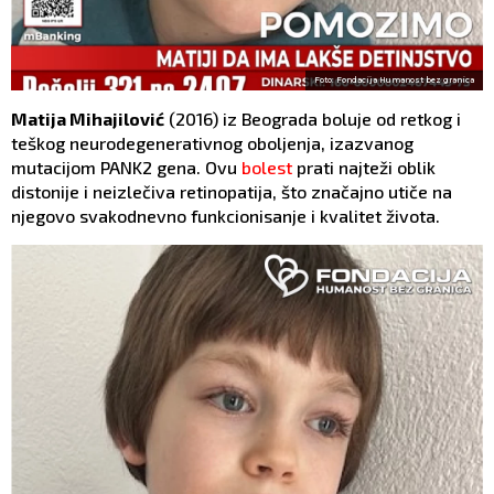
Foto: Fondacija Humanost bez granica
Matija Mihajilović
(2016) iz Beograda boluje od retkog i
teškog neurodegenerativnog oboljenja, izazvanog
mutacijom PANK2 gena. Ovu
bolest
prati najteži oblik
distonije i neizlečiva retinopatija, što značajno utiče na
njegovo svakodnevno funkcionisanje i kvalitet života.