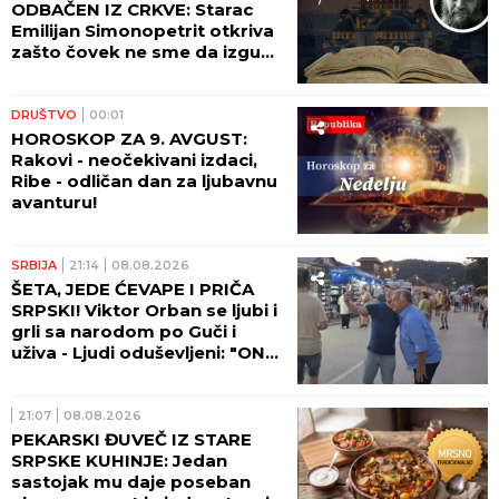
ODBAČEN IZ CRKVE: Starac
Emilijan Simonopetrit otkriva
zašto čovek ne sme da izgubi
nadu
DRUŠTVO
00:01
HOROSKOP ZA 9. AVGUST:
Rakovi - neočekivani izdaci,
Ribe - odličan dan za ljubavnu
avanturu!
SRBIJA
21:14
08.08.2026
ŠETA, JEDE ĆEVAPE I PRIČA
SRPSKI! Viktor Orban se ljubi i
grli sa narodom po Guči i
uživa - Ljudi oduševljeni: "ON
JE LEGENDA!" (FOTO, VIDEO)
21:07
08.08.2026
PEKARSKI ĐUVEČ IZ STARE
SRPSKE KUHINJE: Jedan
sastojak mu daje poseban