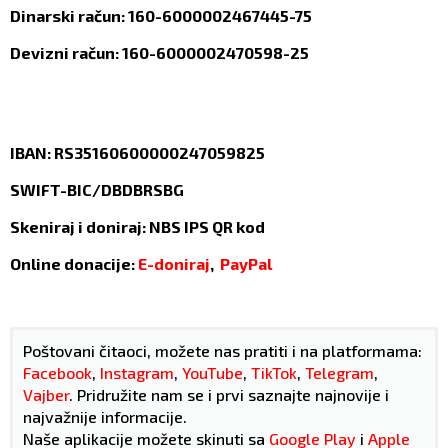
Dinarski račun: 160-6000002467445-75
Devizni račun: 160-6000002470598-25
IBAN: RS35160600000247059825
SWIFT-BIC/DBDBRSBG
Skeniraj i doniraj: NBS IPS QR kod
Online donacije:
E-doniraj
,
PayPal
Poštovani čitaoci, možete nas pratiti i na platformama:
Facebook
,
Instagram
,
YouTube
,
TikTok
,
Telegram
,
Vajber
. Pridružite nam se i prvi saznajte najnovije i
najvažnije informacije.
Naše aplikacije možete skinuti sa
Google Play
i
Apple