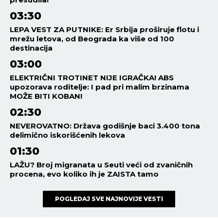
03:30
LEPA VEST ZA PUTNIKE: Er Srbija proširuje flotu i
mrežu letova, od Beograda ka više od 100
destinacija
03:00
ELEKTRIČNI TROTINET NIJE IGRAČKA! ABS
upozorava roditelje: I pad pri malim brzinama
MOŽE BITI KOBAN!
02:30
NEVEROVATNO: Država godišnje baci 3.400 tona
delimično iskorišćenih lekova
01:30
LAŽU? Broj migranata u Seuti veći od zvaničnih
procena, evo koliko ih je ZAISTA tamo
POGLEDAJ SVE NAJNOVIJE VESTI