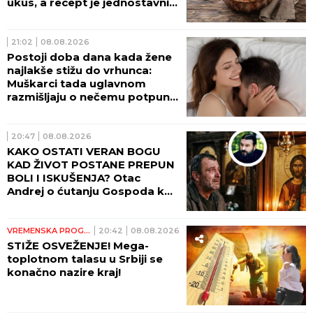
ukus, a recept je jednostavniji
nego što mislite
21:02
08.08.2026
Postoji doba dana kada žene
najlakše stižu do vrhunca:
Muškarci tada uglavnom
razmišljaju o nečemu potpuno
drugom
20:47
08.08.2026
KAKO OSTATI VERAN BOGU
KAD ŽIVOT POSTANE PREPUN
BOLI I ISKUŠENJA? Otac
Andrej o ćutanju Gospoda kad
je najteže!
VREMENSKA PROGNOZA
20:42
08.08.2026
STIŽE OSVEŽENJE! Mega-
toplotnom talasu u Srbiji se
konačno nazire kraj!