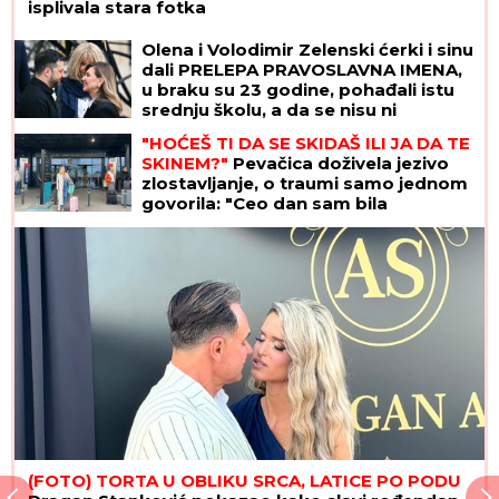
isplivala stara fotka
Olena i Volodimir Zelenski ćerki i sinu
dali PRELEPA PRAVOSLAVNA IMENA,
u braku su 23 godine, pohađali istu
srednju školu, a da se nisu ni
poznavali, a onda je ovaj susret bio
"HOĆEŠ TI DA SE SKIDAŠ ILI JA DA TE
presudan
SKINEM?"
Pevačica doživela jezivo
zlostavljanje, o traumi samo jednom
govorila: "Ceo dan sam bila
zaključana"
(FOTO) TORTA U OBLIKU SRCA, LATICE PO PODU