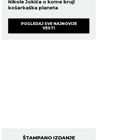
Nikole Jokića o kome bruji
košarkaška planeta
POGLEDAJ SVE NAJNOVIJE
VESTI
ŠTAMPANO IZDANJE