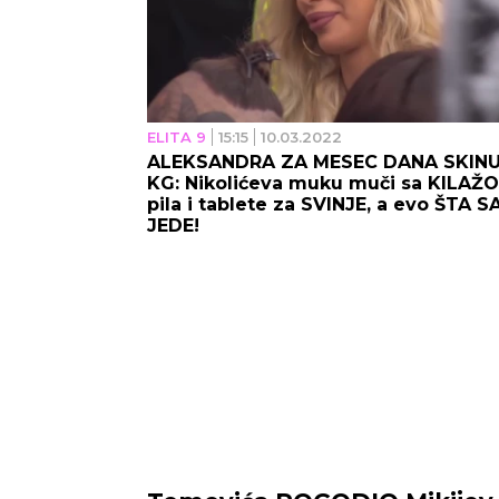
ELITA 9
15:15
10.03.2022
ALEKSANDRA ZA MESEC DANA SKINU
KG: Nikolićeva muku muči sa KILAŽ
pila i tablete za SVINJE, a evo ŠTA S
JEDE!