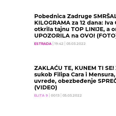
NOVI SAD
NIŠ
Pobednica Zadruge SMRŠA
KILOGRAMA za 12 dana: Iva 
37
°C
otkrila tajnu TOP LINIJE, a 
UPOZORILA na OVO! (FOTO
Vedro nebo
ESTRADA
19:42
05.03.2022
Min temp:
23
°C
Max temp:
39
°C
Min 
Vetar:
3
m/s
Vlažnost:
25
%
Vet
ZAKLAĆU TE, KUNEM TI SE! 
sukob Filipa Cara i Mensura,
uvrede, obezbeđenje SPRE
(VIDEO)
ELITA 9
00:13
05.03.2022