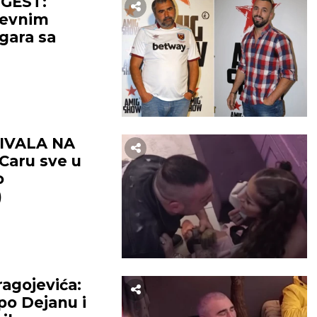
 GEST:
tevnim
gara sa
PLIVALA NA
Caru sve u
o
)
agojevića:
o Dejanu i