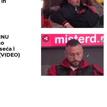
INU
no
seća i
(VIDEO)