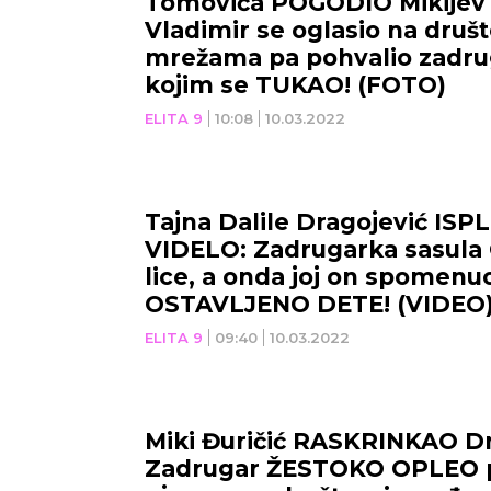
Tomovića POGODIO Mikijev
Vladimir se oglasio na druš
mrežama pa pohvalio zadru
kojim se TUKAO! (FOTO)
ELITA 9
10:08
10.03.2022
Tajna Dalile Dragojević IS
VIDELO: Zadrugarka sasula 
lice, a onda joj on spomenu
OSTAVLJENO DETE! (VIDEO
ELITA 9
09:40
10.03.2022
Miki Đuričić RASKRINKAO Dr
Zadrugar ŽESTOKO OPLEO p