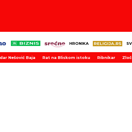
HRONIKA
SV
dar Nešović Baja
Rat na Bliskom istoku
Ribnikar
Zloč