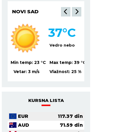
NOVI SAD
NIŠ
37
°C
3
Vedro nebo
Ve
39
°C
Min temp:
23
°C
Max temp:
39
°C
Min temp:
21
°C
Ma
0
%
Vetar:
3
m/s
Vlažnost:
25
%
Vetar:
1
m/s
Vl
KURSNA LISTA
EUR
117.37
din
AUD
71.59
din