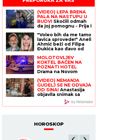
PREPORUKA ZA VAS
(VIDEO) LEPA BRENA
PALA NA NASTUPU U
BUDVI
Skočili odmah
da joj pomognu - Prija i
nova snajka đuskale, a
"Voleo bih da me tamo
evo šta je Viktor radio
lavica sprovede!" Aneli
cele noći
Ahmić beži od Filipa
Đukića kao đavo od
krsta, a on joj javno
MOLOTOVLJEV
upućuje pozive
KOKTEL BAČEN NA
POZNATI HOTEL
Drama
na Novom Beogradu:
Buknula velika vatra,
(VIDEO) NEMANJA
radnik sprečio
GUDELJ SE NE ODVAJA
katastrofu
OD SINA!
Anastasija
objavila snimak sa
mora: Ponosni tata
by Aklamator
gura kolica dok Ilijan
spava, raznežila sve
HOROSKOP