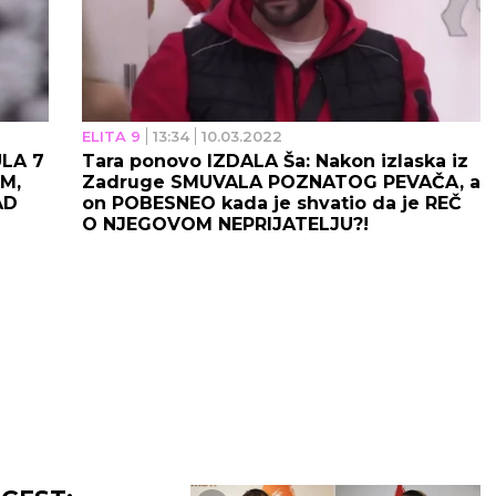
ELITA 9
13:34
10.03.2022
LA 7
Tara ponovo IZDALA Ša: Nakon izlaska iz
OM,
Zadruge SMUVALA POZNATOG PEVAČA, a
AD
on POBESNEO kada je shvatio da je REČ
O NJEGOVOM NEPRIJATELJU?!