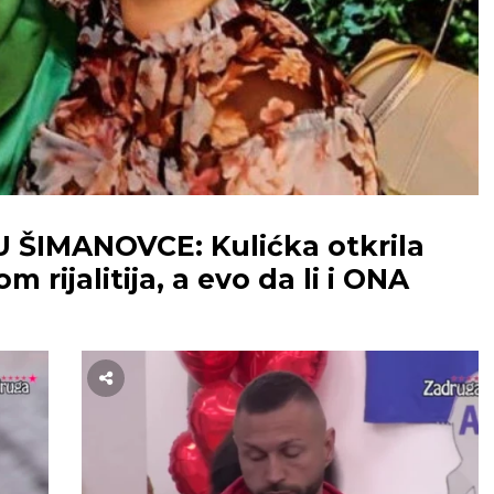
 U ŠIMANOVCE: Kulićka otkrila
rijalitija, a evo da li i ONA