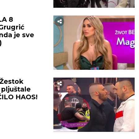
BEOGRAD
LA 8
Grugrić
35
°C
35
°C
onda je sve
)
Vedro nebo
Vedro nebo
temp:
21
°C
Max temp:
37
°C
Min temp:
23
°C
Max temp:
ar:
1
m/s
Vlažnost:
26
%
Vetar:
3
m/s
Vlažnost:
4
Žestok
 pljuštale
ČILO HAOS!