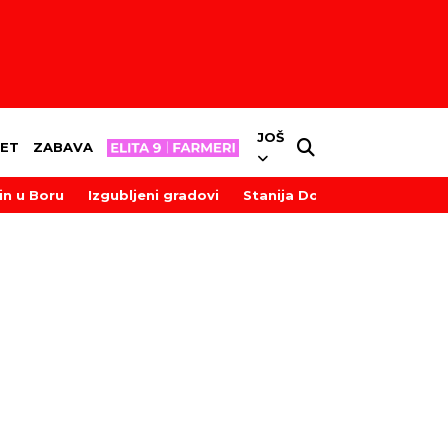
JOŠ
ET
ZABAVA
in u Boru
Izgubljeni gradovi
Stanija Dobrojević