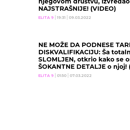
njegovom društvu, izvređao ih
NAJSTRAŠNIJE! (VIDEO)
ELITA 9
19:31
09.03.2022
NE MOŽE DA PODNESE TAR
DISKVALIFIKACIJU: Ša total
SLOMLJEN, otkrio kako se o
ŠOKANTNE DETALJE o njoj! 
ELITA 9
01:50
07.03.2022