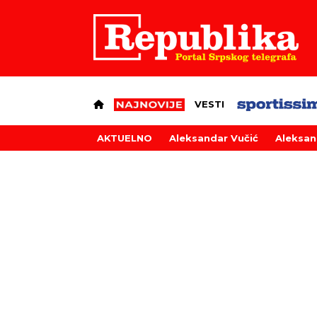
VESTI
AKTUELNO
Aleksandar Vučić
Aleksan