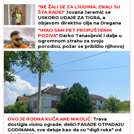
"NE ŽALI SE ZA LJUDIMA, ZNALI SU
ŠTA RADE!"
Jovana Jeremić se
USKORO UDAJE ZA TIGRA, a
objavom direktno cilja na Dragana
Stankovića
"IMAO SAM PET PROPUŠTENIH
POZIVA"
Darko Tanasijević i dalje u
ogromnom strahu za svoju
porodicu, požar se približio njihovoj
kući: "Prva reč koju sam čuo -
IZGOREĆEMO"
OVO JE RODNA KUĆA ANE NIKOLIĆ:
Trava
dostigla visinu ograde, delići FASADE OTPADAJU
GODINAMA, sve deluje kao da su "digli ruke" od