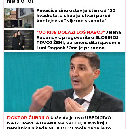
nje! (FOTO)
Pevačica sinu ostavlja stan od 150
kvadrata, a skuplja stvari pored
kontejnera: "Nije me sramota"
"OD KIJE DOLAZI LOŠ NABOJ"
Jelena
Radanović progovorila o SLOBINOJ
PRVOJ ŽENI, pa iznenadila izjavom o
Luni Đogani: "Ona je prirodna,
dopada mi se"
DOKTOR ČUBRILO
kaže da je ovo UBEDLJIVO
NAJZDRAVIJA HRANA NA SVETU, a evo koju
namirnicu nikada NE JEDE: "I moja baba je to