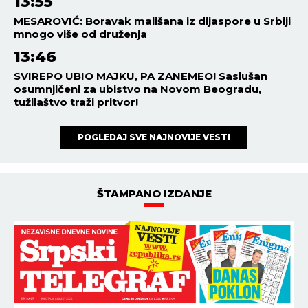
13:55
MESAROVIĆ: Boravak mališana iz dijaspore u Srbiji
mnogo više od druženja
13:46
SVIREPO UBIO MAJKU, PA ZANEMEO! Saslušan
osumnjičeni za ubistvo na Novom Beogradu,
tužilaštvo traži pritvor!
POGLEDAJ SVE NAJNOVIJE VESTI
ŠTAMPANO IZDANJE