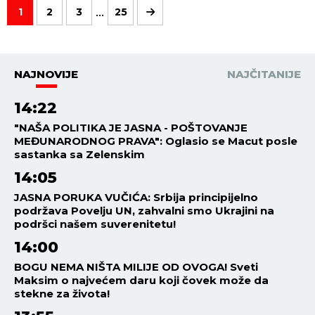
...
1
2
3
25
NAJNOVIJE
NAJČITANIJE
14:22
"NAŠA POLITIKA JE JASNA - POŠTOVANJE
MEĐUNARODNOG PRAVA": Oglasio se Macut posle
sastanka sa Zelenskim
14:05
JASNA PORUKA VUČIĆA: Srbija principijelno
podržava Povelju UN, zahvalni smo Ukrajini na
podršci našem suverenitetu!
14:00
BOGU NEMA NIŠTA MILIJE OD OVOGA! Sveti
Maksim o najvećem daru koji čovek može da
stekne za života!