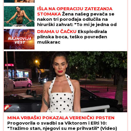
IŠLA NA OPERACIJU ZATEZANJA
STOMAKA
Žena našeg pevača se
nakon tri porođaja odlučila na
hirurški zahvat: "To mi je jedna od
najboljih odluka"
DRAMA U ČAČKU
Eksplodirala
plinska boca, teško povređen
muškarac
MINA VRBAŠKI POKAZALA VERENIČKI PRSTEN
Progovorila o svadbi sa Viktorom i Eliti 10:
"Tražimo stan, njegovi su me prihvatili" (Video)