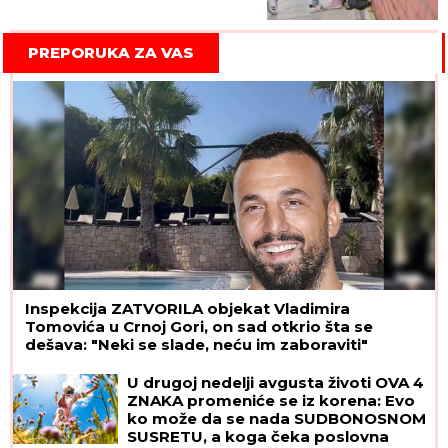
PREPORUKA ZA VAS
Inspekcija ZATVORILA objekat Vladimira
Tomovića u Crnoj Gori, on sad otkrio šta se
dešava: "Neki se slade, neću im zaboraviti"
U drugoj nedelji avgusta životi OVA 4
ZNAKA promeniće se iz korena: Evo
ko može da se nada SUDBONOSNOM
SUSRETU, a koga čeka poslovna