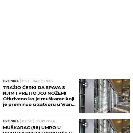
HRONIKA
11:53
04.07.2026
TRAŽIO ĆERKI DA SPAVA S
NJIM I PRETIO JOJ NOŽEM!
Otkriveno ko je muškarac koji
je preminuo u zatvoru u Vranju
- umro dan nakon hapšenja!
HRONIKA
09:32
03.07.2026
MUŠKARAC (56) UMRO U