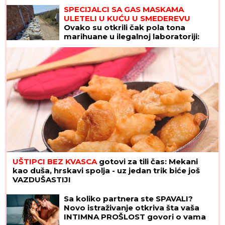
ponuda IZ SNOVA
SPECIJALCI SA GAS MASKAMA
ULETELI U KUĆU U SMEDEREVU
Ovako su otkrili čak pola tona
marihuane u ilegalnoj laboratoriji:
Uhapšeno 6 osoba (FOTO, VIDEO)
UŠTIPCI BEZ KVASCA
gotovi za tili čas: Mekani
kao duša, hrskavi spolja - uz jedan trik biće još
VAZDUŠASTIJI
Sa koliko partnera ste SPAVALI?
Novo istraživanje otkriva šta vaša
INTIMNA PROŠLOST govori o vama