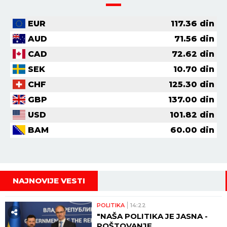
EUR
117.36
din
AUD
71.56
din
CAD
72.62
din
SEK
10.70
din
CHF
125.30
din
GBP
137.00
din
USD
101.82
din
BAM
60.00
din
NAJNOVIJE VESTI
POLITIKA
14:22
"NAŠA POLITIKA JE JASNA -
POŠTOVANJE