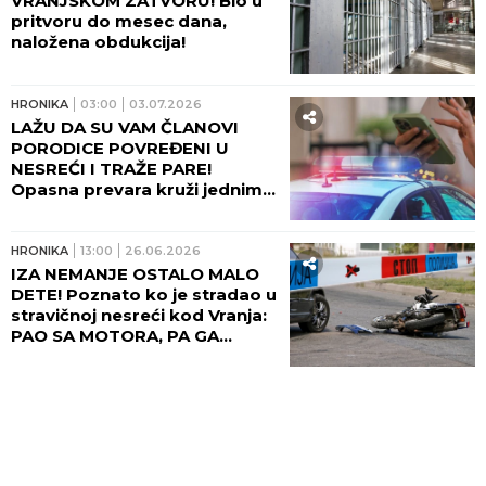
VRANJSKOM ZATVORU! Bio u
pritvoru do mesec dana,
naložena obdukcija!
HRONIKA
03:00
03.07.2026
LAŽU DA SU VAM ČLANOVI
PORODICE POVREĐENI U
NESREĆI I TRAŽE PARE!
Opasna prevara kruži jednim
gradom - MUP apeluje: NE
NASEDAJTE!
HRONIKA
13:00
26.06.2026
IZA NEMANJE OSTALO MALO
DETE! Poznato ko je stradao u
stravičnoj nesreći kod Vranja:
PAO SA MOTORA, PA GA
PREGAZIO AUTO!