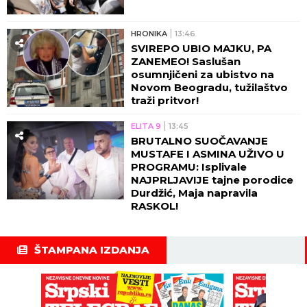
HRONIKA
13:46
SVIREPO UBIO MAJKU, PA
ZANEMEO! Saslušan
osumnjičeni za ubistvo na
Novom Beogradu, tužilaštvo
traži pritvor!
ELITA 9
13:45
BRUTALNO SUOČAVANJE
MUSTAFE I ASMINA UŽIVO U
PROGRAMU: Isplivale
NAJPRLJAVIJE tajne porodice
Durdžić, Maja napravila
RASKOL!
ŠTAMPANA IZDANJA