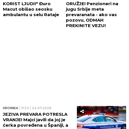
KORIST LJUDI!" Đuro
ORUŽJE! Penzioneri na
Macut obišao seosku
jugu Srbije meta
ambulantu u selu Rataje
prevaranata - ako vas
pozovu, ODMAH
PREKINITE VEZU!
HRONIKA
11:23
24.07.2026
JEZIVA PREVARA POTRESLA
VRANJE! Majci javili da joj je
ćerka povređena u Španiji, a