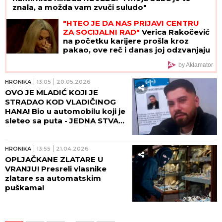
znala, a možda vam zvuči suludo"
"HTEO JE DA NAS PRIJAVI CENTRU
ZA SOCIJALNI RAD"
Verica Rakočević
na početku karijere prošla kroz
pakao, ove reč i danas joj odzvanjaju
u ušima: "Oduzeće vam decu"
by Aklamator
HRONIKA
13:05
20.05.2026
OVO JE MLADIĆ KOJI JE
STRADAO KOD VLADIČINOG
HANA! Bio u automobilu koji je
sleteo sa puta - JEDNA STVAR
MISTERIJA! (FOTO)
HRONIKA
13:55
21.04.2026
OPLJAČKANE ZLATARE U
VRANJU! Presreli vlasnike
zlatare sa automatskim
puškama!