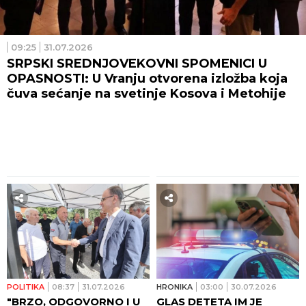
09:25
31.07.2026
SRPSKI SREDNJOVEKOVNI SPOMENICI U
OPASNOSTI: U Vranju otvorena izložba koja
čuva sećanje na svetinje Kosova i Metohije
POLITIKA
08:37
31.07.2026
HRONIKA
03:00
30.07.2026
"BRZO, ODGOVORNO I U
GLAS DETETA IM JE