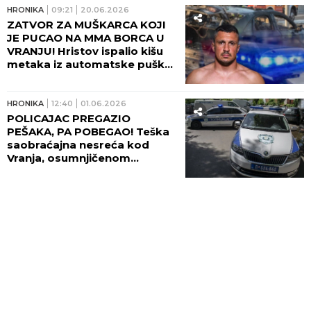
HRONIKA
09:21
20.06.2026
ZATVOR ZA MUŠKARCA KOJI
JE PUCAO NA MMA BORCA U
VRANJU! Hristov ispalio kišu
metaka iz automatske puške
na Kostića, evo koliko će
robijati!
HRONIKA
12:40
01.06.2026
POLICAJAC PREGAZIO
PEŠAKA, PA POBEGAO! Teška
saobraćajna nesreća kod
Vranja, osumnjičenom
određen pritvor!