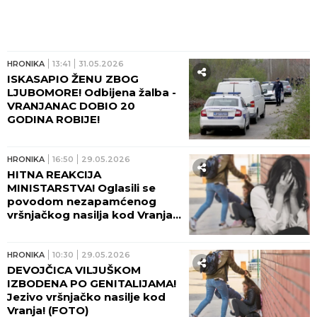
HRONIKA
13:41
31.05.2026
ISKASAPIO ŽENU ZBOG
LJUBOMORE! Odbijena žalba -
VRANJANAC DOBIO 20
GODINA ROBIJE!
HRONIKA
16:50
29.05.2026
HITNA REAKCIJA
MINISTARSTVA! Oglasili se
povodom nezapamćenog
vršnjačkog nasilja kod Vranja!
(FOTO)
HRONIKA
10:30
29.05.2026
DEVOJČICA VILJUŠKOM
IZBODENA PO GENITALIJAMA!
Jezivo vršnjačko nasilje kod
Vranja! (FOTO)