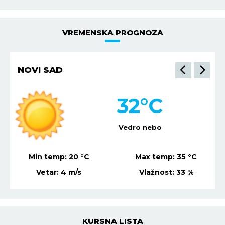
VREMENSKA PROGNOZA
NIŠ
35
°C
Vedro nebo
Min temp:
22
°C
Max temp:
36
°C
Vetar:
7
m/s
Vlažnost:
29
%
KURSNA LISTA