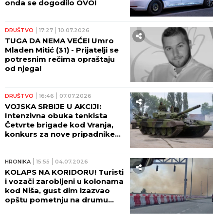
onda se dogodilo OVO!
DRUŠTVO
17:27
10.07.2026
TUGA DA NEMA VEĆE! Umro
Mladen Mitić (31) - Prijatelji se
potresnim rečima opraštaju
od njega!
DRUŠTVO
16:46
07.07.2026
VOJSKA SRBIJE U AKCIJI:
Intenzivna obuka tenkista
Četvrte brigade kod Vranja,
konkurs za nove pripadnike
otvoren još samo nekoliko
dana
HRONIKA
15:55
04.07.2026
KOLAPS NA KORIDORU! Turisti
i vozači zarobljeni u kolonama
kod Niša, gust dim izazvao
opštu pometnju na drumu
(VIDEO)