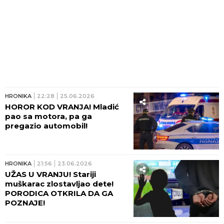
HRONIKA
22:28
25.06.2026
HOROR KOD VRANJA! Mladić
pao sa motora, pa ga
pregazio automobil!
HRONIKA
21:56
23.06.2026
UŽAS U VRANJU! Stariji
muškarac zlostavljao dete!
PORODICA OTKRILA DA GA
POZNAJE!