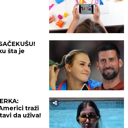
SAČEKUŠU!
u šta je
ERKA:
Americi traži
avi da uživa!