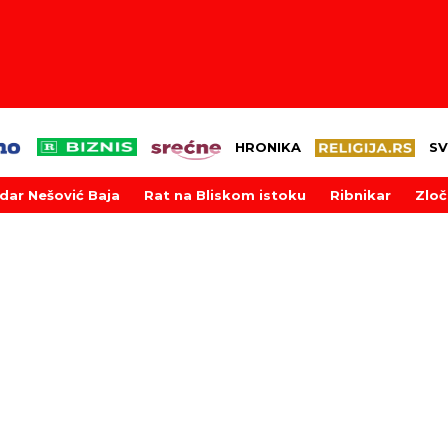
HRONIKA
SV
dar Nešović Baja
Rat na Bliskom istoku
Ribnikar
Zloč