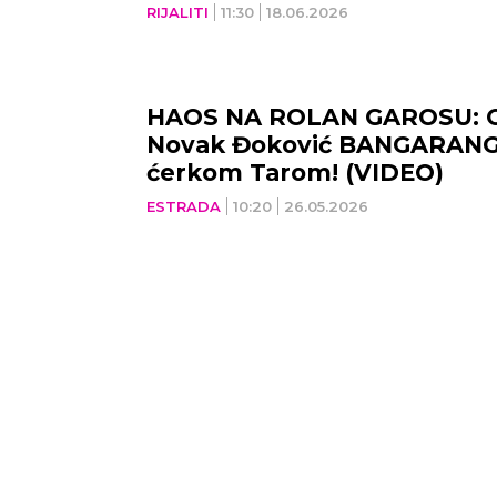
RIJALITI
11:30
18.06.2026
HAOS NA ROLAN GAROSU: O
Novak Đoković BANGARAN
ćerkom Tarom! (VIDEO)
ESTRADA
10:20
26.05.2026