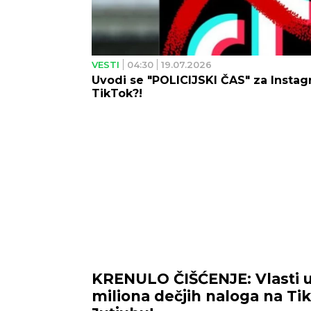
VESTI
04:30
19.07.2026
Uvodi se "POLICIJSKI ČAS" za Instag
TikTok?!
KRENULO ČIŠĆENJE: Vlasti u
miliona dečjih naloga na Ti