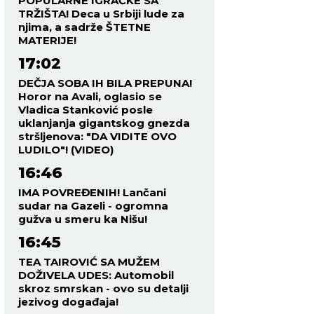
POPULARNE IGRAČKE SA
TRŽIŠTA! Deca u Srbiji lude za
njima, a sadrže ŠTETNE
MATERIJE!
17:02
DEČJA SOBA IH BILA PREPUNA!
Horor na Avali, oglasio se
Vladica Stanković posle
uklanjanja gigantskog gnezda
stršljenova: "DA VIDITE OVO
LUDILO"! (VIDEO)
16:46
IMA POVREĐENIH! Lančani
sudar na Gazeli - ogromna
gužva u smeru ka Nišu!
16:45
TEA TAIROVIĆ SA MUŽEM
DOŽIVELA UDES: Automobil
skroz smrskan - ovo su detalji
jezivog događaja!