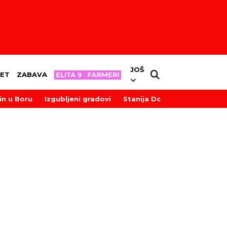
JOŠ
ET
ZABAVA
in u Boru
Izgubljeni gradovi
Stanija Dobrojević