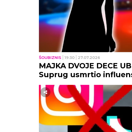
ŠOUBIZNIS
19:30
27.07.2026
MAJKA DVOJE DECE UB
Suprug usmrtio influen