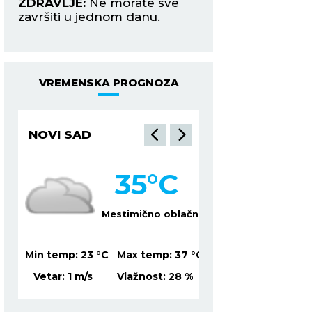
ZDRAVLJE:
Ne morate sve
privući smirenošću
u
završiti u jednom danu.
ZDRAVLJE:
Više s
odmarajte.
VREMENSKA PROGNOZA
NOVI SAD
NIŠ
35
°C
3
lačno
Mestimično oblačno
S
37
°C
Min temp:
23
°C
Max temp:
37
°C
Min temp:
22
°C
Ma
%
Vetar:
1
m/s
Vlažnost:
28
%
Vetar:
2
m/s
Vl