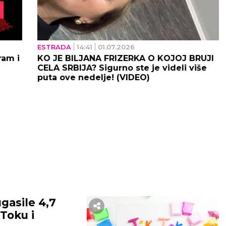
ESTRADA
14:41
01.07.2026
ram i
KO JE BILJANA FRIZERKA O KOJOJ BRUJI
CELA SRBIJA? Sigurno ste je videli više
puta ove nedelje! (VIDEO)
gasile 4,7
kToku i