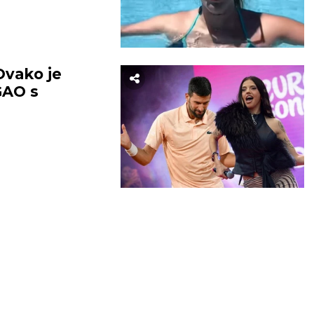
vako je
GAO s