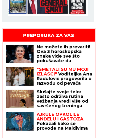
PREPORUKA ZA VAS
Ne možete ih prevariti!
Ova 3 horoskopska
znaka vide sve što
pokušavate da
sakrijete, kao da čitaju
"SMETALI SU MU MOJI
tuđe misli
IZLASCI"
Voditeljka Ana
Radulović progovorila o
razvodu od pevača
Mirčeta Radulovića
Slušajte svoje telo:
zašto održiva rutina
vežbanja vredi više od
savršenog treninga
AJKULE OPKOLILE
ANĐELU I GASTOZA
Pokazali kako se
provode na Maldivima
nakon POMIRENJA i
pred njen ulazak u