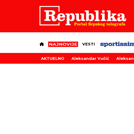
VESTI
AKTUELNO
Aleksandar Vučić
Aleksan