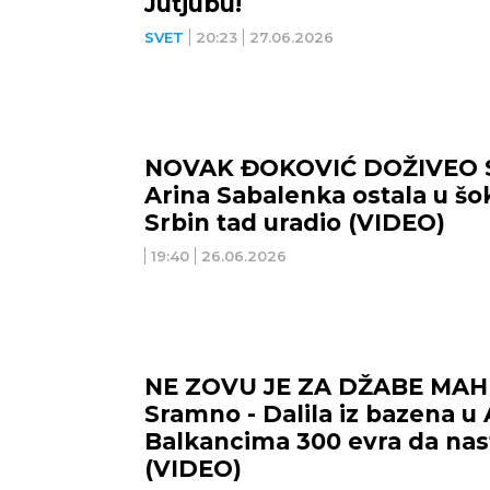
Jutjubu!
SVET
20:23
27.06.2026
NOVAK ĐOKOVIĆ DOŽIVEO 
Arina Sabalenka ostala u šok
Srbin tad uradio (VIDEO)
19:40
26.06.2026
NE ZOVU JE ZA DŽABE MAH
Sramno - Dalila iz bazena u 
Balkancima 300 evra da nast
(VIDEO)