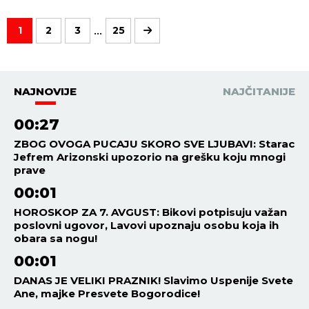
...
1
2
3
25
NAJNOVIJE
NAJČITANIJE
00:27
ZBOG OVOGA PUCAJU SKORO SVE LJUBAVI: Starac
Jefrem Arizonski upozorio na grešku koju mnogi
prave
00:01
HOROSKOP ZA 7. AVGUST: Bikovi potpisuju važan
poslovni ugovor, Lavovi upoznaju osobu koja ih
obara sa nogu!
00:01
DANAS JE VELIKI PRAZNIK! Slavimo Uspenije Svete
Ane, majke Presvete Bogorodice!