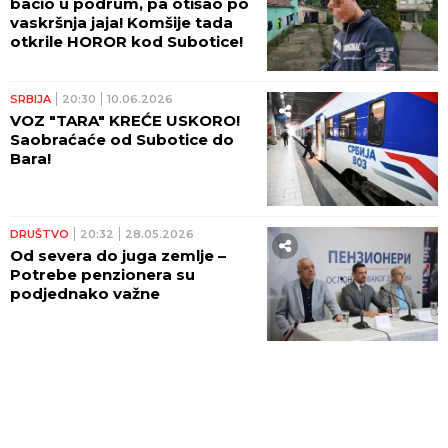
bacio u podrum, pa otišao po
vaskršnja jaja! Komšije tada
otkrile HOROR kod Subotice!
SRBIJA
20:30
10.06.2026
VOZ "TARA" KREĆE USKORO!
Saobraćaće od Subotice do
Bara!
DRUŠTVO
20:32
28.05.2026
Od severa do juga zemlje –
Potrebe penzionera su
podjednako važne