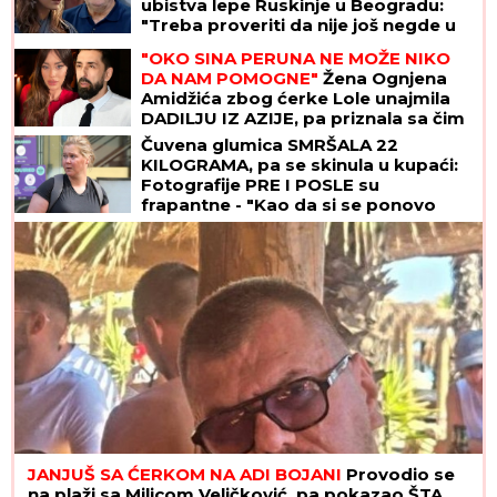
ubistva lepe Ruskinje u Beogradu:
"Treba proveriti da nije još negde u
Srbiji napravio neko ZLO"
"OKO SINA PERUNA NE MOŽE NIKO
DA NAM POMOGNE"
Žena Ognjena
Amidžića zbog ćerke Lole unajmila
DADILJU IZ AZIJE, pa priznala sa čim
se suočavaju u domu! (FOTO)
Čuvena glumica SMRŠALA 22
KILOGRAMA, pa se skinula u kupaći:
Fotografije PRE I POSLE su
frapantne - "Kao da si se ponovo
rodila"
JANJUŠ SA ĆERKOM NA ADI BOJANI
Provodio se
na plaži sa Milicom Veličković, pa pokazao ŠTA