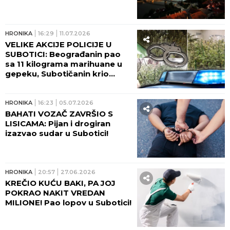
HRONIKA
16:29
11.07.2026
VELIKE AKCIJE POLICIJE U
SUBOTICI: Beograđanin pao
sa 11 kilograma marihuane u
gepeku, Subotičanin krio
laboratoriju i halucinogene
pečurke!
HRONIKA
16:23
05.07.2026
BAHATI VOZAČ ZAVRŠIO S
LISICAMA: Pijan i drogiran
izazvao sudar u Subotici!
HRONIKA
20:57
27.06.2026
KREČIO KUĆU BAKI, PA JOJ
POKRAO NAKIT VREDAN
MILIONE! Pao lopov u Subotici!