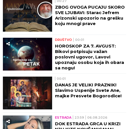
00:27
ZBOG OVOGA PUCAJU SKORO
SVE LJUBAVI: Starac Jefrem
Arizonski upozorio na grešku
koju mnogi prave
DRUŠTVO
00:01
HOROSKOP ZA 7. AVGUST:
Bikovi potpisuju važan
poslovni ugovor, Lavovi
upoznaju osobu koja ih obara
sa nogu!
00:01
DANAS JE VELIKI PRAZNIK!
Slavimo Uspenije Svete Ane,
majke Presvete Bogorodice!
ESTRADA
23:59
06.08.2026
DOK ESTRADA GRCA U KRIZI