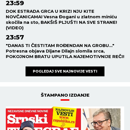
23:59
DOK ESTRADA GRCA U KRIZI NJU KITE
NOVČANICAMA! Vesna Đogani u zlatnom miniću
skočila na sto, BAKŠIŠ PLJUŠTI NA SVE STRANE!
(VIDEO)
23:57
"DANAS TI ČESTITAM ROĐENDAN NA GROBU..."
Potresna objava Dijane Dilajn slomila srca,
POKOJNOM BRATU UPUTILA NAJEMOTIVNIJE REČI!
POGLEDAJ SVE NAJNOVIJE VESTI
ŠTAMPANO IZDANJE