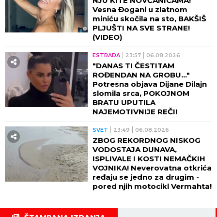
NJU KITE NOVČANICAMA!
Vesna Đogani u zlatnom
miniću skočila na sto, BAKŠIŠ
PLJUŠTI NA SVE STRANE!
(VIDEO)
ESTRADA
23:57
06.08.2026
"DANAS TI ČESTITAM
ROĐENDAN NA GROBU..."
Potresna objava Dijane Dilajn
slomila srca, POKOJNOM
BRATU UPUTILA
NAJEMOTIVNIJE REČI!
SVET
23:49
06.08.2026
ZBOG REKORDNOG NISKOG
VODOSTAJA DUNAVA,
ISPLIVALE I KOSTI NEMAČKIH
VOJNIKA! Neverovatna otkrića
ređaju se jedno za drugim -
pored njih motocikl Vermahta!