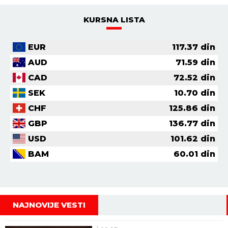
KURSNA LISTA
EUR
117.37
din
AUD
71.59
din
CAD
72.52
din
SEK
10.70
din
CHF
125.86
din
GBP
136.77
din
USD
101.62
din
BAM
60.01
din
NAJNOVIJE VESTI