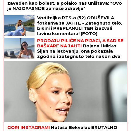
zaveden kao bolest, a polako nas uništava: "Ovo
je NAJOPASNIJE za naše zdravlje"
Voditeljka RTS-a (52) ODUŠEVILA
fotkama sa JAHTE - Zategnuto telo,
bikini i PREPLANULI TEN izazvali
lavinu komentara! (FOTO)
PRODAJU PILIĆE NA PIJACI, A SAD SE
BAŠKARE NA JAHTI
Bojana i Mirko
Šijan na letovanju, ona pokazala
zgodno i zategnuto telo nakon dva
porođaja (FOTO)
GORI INSTAGRAM!
Nataša Bekvalac BRUTALNO