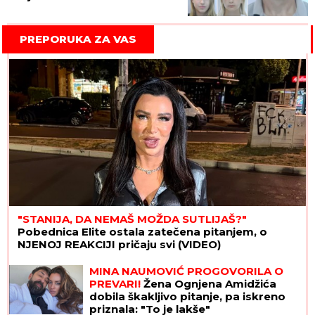
PREPORUKA ZA VAS
"STANIJA, DA NEMAŠ MOŽDA SUTLIJAŠ?"
Pobednica Elite ostala zatečena pitanjem, o
NJENOJ REAKCIJI pričaju svi (VIDEO)
MINA NAUMOVIĆ PROGOVORILA O
PREVARI!
Žena Ognjena Amidžića
dobila škakljivo pitanje, pa iskreno
priznala: "To je lakše"