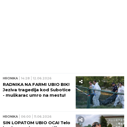
HRONIKA
14:28
12.06.2026
RADNIKA NA FARMI UBIO BIK!
Jeziva tragedija kod Subotice
- muškarac umro na mestu!
HRONIKA
06:00
11.06.2026
SIN LOPATOM UBIO OCA! Telo