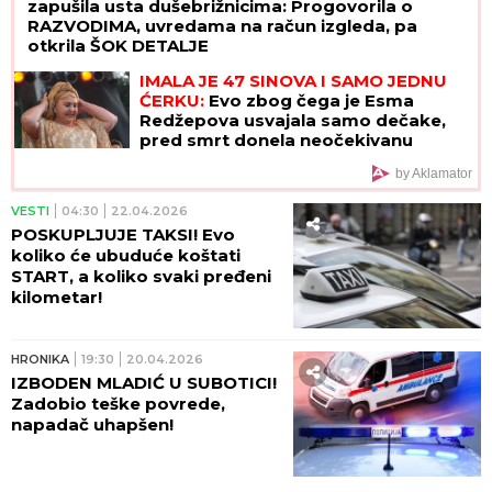
zapušila usta dušebrižnicima: Progovorila o
RAZVODIMA, uvredama na račun izgleda, pa
otkrila ŠOK DETALJE
IMALA JE 47 SINOVA I SAMO JEDNU
ĆERKU:
Evo zbog čega je Esma
Redžepova usvajala samo dečake,
pred smrt donela neočekivanu
odluku
by Aklamator
VESTI
04:30
22.04.2026
POSKUPLJUJE TAKSI! Evo
koliko će ubuduće koštati
START, a koliko svaki pređeni
kilometar!
HRONIKA
19:30
20.04.2026
IZBODEN MLADIĆ U SUBOTICI!
Zadobio teške povrede,
napadač uhapšen!