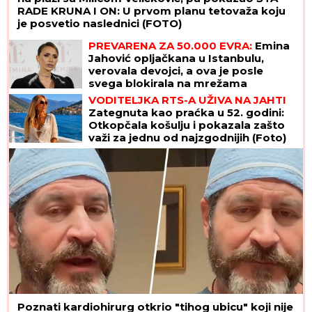
RADE KRUNA I ON: U prvom planu tetovaža koju
je posvetio naslednici (FOTO)
PREVARENA ZA 50.000 EVRA:
Emina
Jahović opljačkana u Istanbulu,
verovala devojci, a ova je posle
svega blokirala na mrežama
VODITELJKA RTS-A UŽIVA NA JAHTI
Zategnuta kao praćka u 52. godini:
Otkopčala košulju i pokazala zašto
važi za jednu od najzgodnijih (Foto)
Poznati kardiohirurg otkrio "tihog ubicu" koji nije