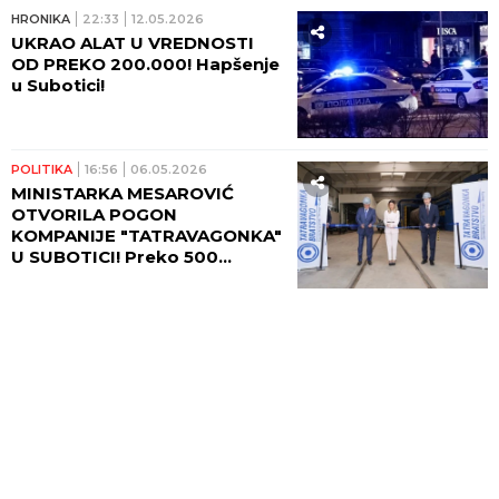
HRONIKA
22:33
12.05.2026
UKRAO ALAT U VREDNOSTI
OD PREKO 200.000! Hapšenje
u Subotici!
POLITIKA
16:56
06.05.2026
MINISTARKA MESAROVIĆ
OTVORILA POGON
KOMPANIJE "TATRAVAGONKA"
U SUBOTICI! Preko 500
zaposlenih, za godinu
napravljeno više od 400
vagona!