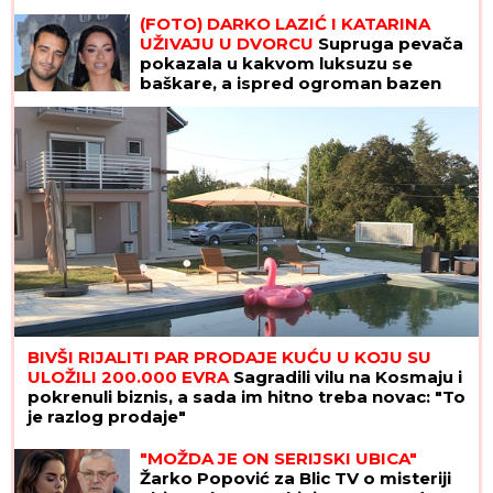
(FOTO) DARKO LAZIĆ I KATARINA
UŽIVAJU U DVORCU
Supruga pevača
pokazala u kakvom luksuzu se
baškare, a ispred ogroman bazen
BIVŠI RIJALITI PAR PRODAJE KUĆU U KOJU SU
ULOŽILI 200.000 EVRA
Sagradili vilu na Kosmaju i
pokrenuli biznis, a sada im hitno treba novac: "To
je razlog prodaje"
"MOŽDA JE ON SERIJSKI UBICA"
Žarko Popović za Blic TV o misteriji