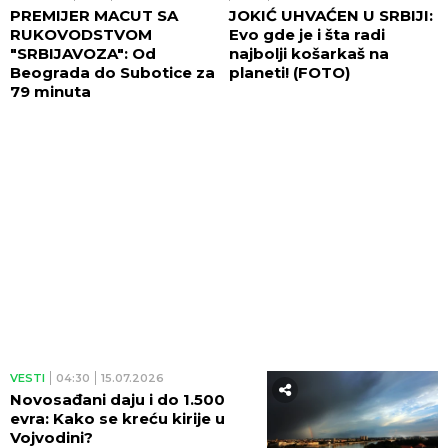
PREMIJER MACUT SA
JOKIĆ UHVAĆEN U SRBIJI:
RUKOVODSTVOM
Evo gde je i šta radi
"SRBIJAVOZA": Od
najbolji košarkaš na
Beograda do Subotice za
planeti! (FOTO)
79 minuta
VESTI
04:30
15.07.2026
Novosađani daju i do 1.500
evra: Kako se kreću kirije u
Vojvodini?