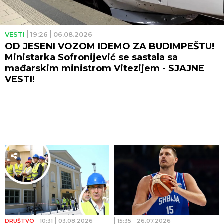
VESTI
19:26
06.08.2026
OD JESENI VOZOM IDEMO ZA BUDIMPEŠTU!
Ministarka Sofronijević se sastala sa
mađarskim ministrom Vitezijem - SJAJNE
VESTI!
DRUŠTVO
10:31
03.08.2026
15:35
26.07.2026