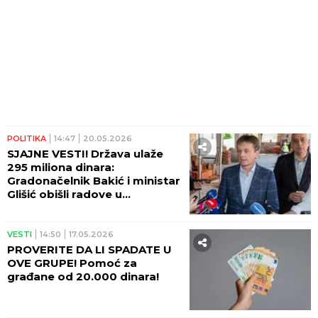
POLITIKA
14:47
20.05.2026
SJAJNE VESTI! Država ulaže
295 miliona dinara:
Gradonačelnik Bakić i ministar
Glišić obišli radove u
subotičkoj OŠ "Đuro Salaj"!
(FOTO)
VESTI
14:50
17.05.2026
PROVERITE DA LI SPADATE U
OVE GRUPE! Pomoć za
građane od 20.000 dinara!