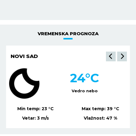
ZDRAVLJE:
Dobro.
VREMENSKA PROGNOZA
NIŠ
22
°C
Mestimično oblačno
Min temp:
21
°C
Max temp:
37
°C
Vetar:
2
m/s
Vlažnost:
63
%