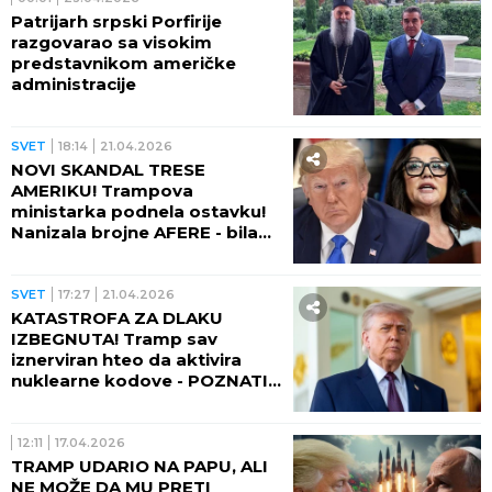
Patrijarh srpski Porfirije
razgovarao sa visokim
predstavnikom američke
administracije
SVET
18:14
21.04.2026
NOVI SKANDAL TRESE
AMERIKU! Trampova
ministarka podnela ostavku!
Nanizala brojne AFERE - bila
sa telohraniteljem u vezi,
opijala se, išla u striptiz klub!
SVET
17:27
21.04.2026
KATASTROFA ZA DLAKU
IZBEGNUTA! Tramp sav
iznerviran hteo da aktivira
nuklearne kodove - POZNATI
GENERAL REKAO "NE"!
12:11
17.04.2026
TRAMP UDARIO NA PAPU, ALI
NE MOŽE DA MU PRETI