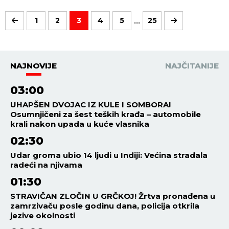
...
1
2
3
4
5
25
NAJNOVIJE
NAJČITANIJE
03:00
UHAPŠEN DVOJAC IZ KULE I SOMBORA!
Osumnjičeni za šest teških krađa – automobile
krali nakon upada u kuće vlasnika
02:30
Udar groma ubio 14 ljudi u Indiji: Većina stradala
radeći na njivama
01:30
STRAVIČAN ZLOČIN U GRČKOJ! Žrtva pronađena u
zamrzivaču posle godinu dana, policija otkrila
jezive okolnosti