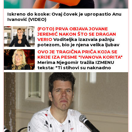
Iskreno do koske: Ovaj čovek je upropastio Anu
Ivanović (VIDEO)
(FOTO) PRVA OBJAVA JOVANE
JEREMIĆ NAKON ŠTO SE DRAGAN
VERIO
Voditeljka izazvala pažnju
potezom, bio je njena velika ljubav
OVO JE TRAGIČNA PRIČA KOJA SE
KRIJE IZA PESME "IVANOVA KORITA"
Merima Njegomir tražila IZMENU
teksta: "Ti stihovi su naknadno
dopisani"