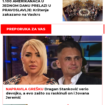
1.100 AMERIKANACA U
JEDNOM DANU PRELAZI U
PRAVOSLAVLJE: Krštenje
zakazano na Vaskrs
PREPORUKA ZA VAS
NAPRAVILA GREŠKU
Dragan Stanković verio
devojku, a evo zašto su raskinuli on i Jovana
Jeremić