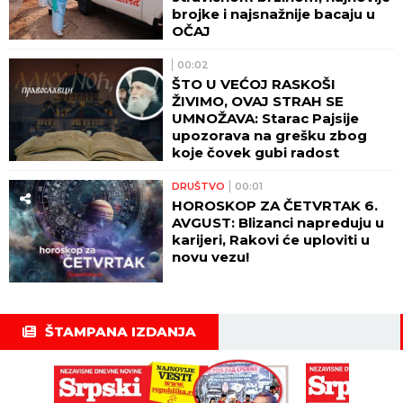
brojke i najsnažnije bacaju u
OČAJ
00:02
ŠTO U VEĆOJ RASKOŠI
ŽIVIMO, OVAJ STRAH SE
UMNOŽAVA: Starac Pajsije
upozorava na grešku zbog
koje čovek gubi radost
DRUŠTVO
00:01
HOROSKOP ZA ČETVRTAK 6.
AVGUST: Blizanci napreduju u
karijeri, Rakovi će uploviti u
novu vezu!
ŠTAMPANA IZDANJA