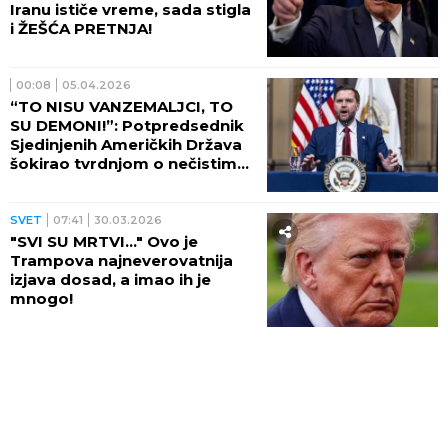
Iranu ističe vreme, sada stigla
i ŽEŠĆA PRETNJA!
00:08
05.04.2026
“TO NISU VANZEMALJCI, TO
SU DEMONI!”: Potpredsednik
Sjedinjenih Američkih Država
šokirao tvrdnjom o nečistim
silama koje navodno zavode
čovečanstvo
SVET
07:41
30.03.2026
"SVI SU MRTVI..." Ovo je
Trampova najneverovatnija
izjava dosad, a imao ih je
mnogo!