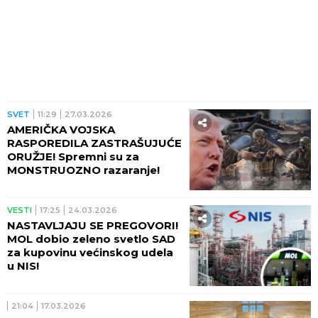
SVET
11:29
27.03.2026
AMERIČKA VOJSKA
RASPOREDILA ZASTRAŠUJUĆE
ORUŽJE! Spremni su za
MONSTRUOZNO razaranje!
VESTI
17:25
24.03.2026
NASTAVLJAJU SE PREGOVORI!
MOL dobio zeleno svetlo SAD
za kupovinu većinskog udela
u NIS!
21:04
17.03.2026