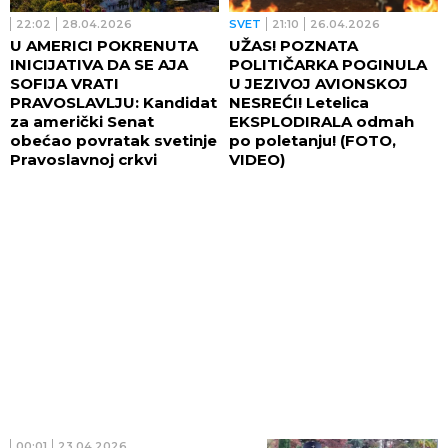
22:02
28.04.2026
SVET
21:10
26.04.2026
U AMERICI POKRENUTA
UŽAS! POZNATA
INICIJATIVA DA SE AJA
POLITIČARKA POGINULA
SOFIJA VRATI
U JEZIVOJ AVIONSKOJ
PRAVOSLAVLJU: Kandidat
NESREĆI! Letelica
za američki Senat
EKSPLODIRALA odmah
obećao povratak svetinje
po poletanju! (FOTO,
Pravoslavnoj crkvi
VIDEO)
00:01
23.04.2026