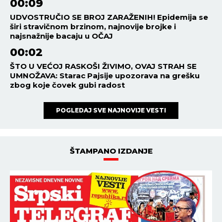
00:09
UDVOSTRUČIO SE BROJ ZARAŽENIH! Epidemija se
širi stravičnom brzinom, najnovije brojke i
najsnažnije bacaju u OČAJ
00:02
ŠTO U VEĆOJ RASKOŠI ŽIVIMO, OVAJ STRAH SE
UMNOŽAVA: Starac Pajsije upozorava na grešku
zbog koje čovek gubi radost
POGLEDAJ SVE NAJNOVIJE VESTI
ŠTAMPANO IZDANJE