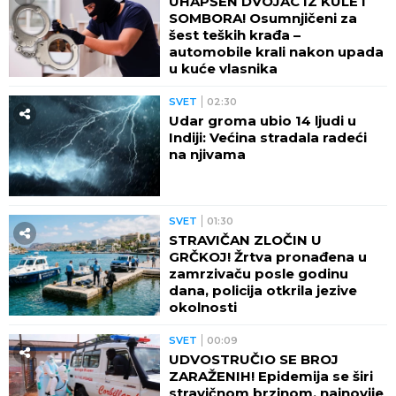
UHAPŠEN DVOJAC IZ KULE I
SOMBORA! Osumnjičeni za
šest teških krađa –
automobile krali nakon upada
u kuće vlasnika
SVET
02:30
Udar groma ubio 14 ljudi u
Indiji: Većina stradala radeći
na njivama
SVET
01:30
STRAVIČAN ZLOČIN U
GRČKOJ! Žrtva pronađena u
zamrzivaču posle godinu
dana, policija otkrila jezive
okolnosti
SVET
00:09
UDVOSTRUČIO SE BROJ
ZARAŽENIH! Epidemija se širi
stravičnom brzinom, najnovije