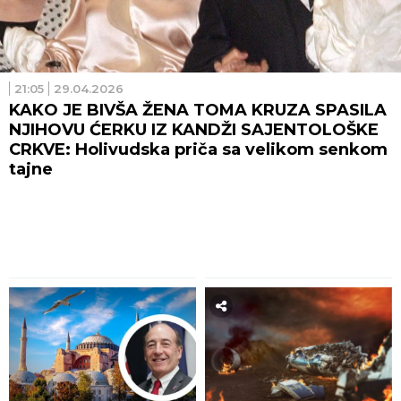
21:05
29.04.2026
KAKO JE BIVŠA ŽENA TOMA KRUZA SPASILA
NJIHOVU ĆERKU IZ KANDŽI SAJENTOLOŠKE
CRKVE: Holivudska priča sa velikom senkom
tajne