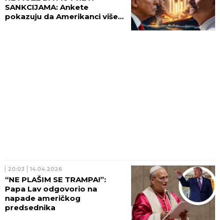
SANKCIJAMA: Ankete
pokazuju da Amerikanci više
veruju poglavaru
Rimokatoličke crkve nego
predsedniku
20:03
14.04.2026
“NE PLAŠIM SE TRAMPA!”:
Papa Lav odgovorio na
napade američkog
predsednika