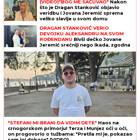
(VIDEO)"BOG ME SAČUVAO"
Nakon
što je Dragan Stanković objavio
veridbu i Jovana Jeremić sprema
veliko slavlje u svom domu
DRAGAN STANKOVIĆ VERIO
DEVOJKU ALEKSANDRU NA SVOM
ROĐENDANU
Bivši dečko Jovane
Jeremić srećniji nego ikada, zgodna
plavuša rekla "da"
"STEFANI MI BRANI DA VIDIM DETE"
Haos na
crnogorskom primorju! Terza i Munjez oči u oči,
on progovorio o tužbama: "Pretila mi je, pokazao
sam joj dokaze" (VIDEO)