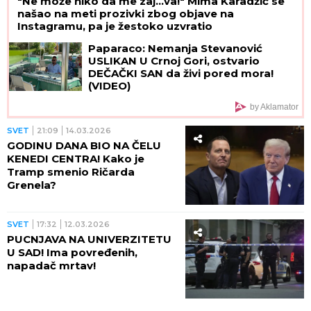
"Ne može niko da me zaj...va!" Mima Karadžić se
našao na meti prozivki zbog objave na
Instagramu, pa je žestoko uzvratio
Paparaco: Nemanja Stevanović
USLIKAN U Crnoj Gori, ostvario
DEČAČKI SAN da živi pored mora!
(VIDEO)
by Aklamator
SVET
21:09
14.03.2026
GODINU DANA BIO NA ČELU
KENEDI CENTRA! Kako je
Tramp smenio Ričarda
Grenela?
SVET
17:32
12.03.2026
PUCNJAVA NA UNIVERZITETU
U SAD! Ima povređenih,
napadač mrtav!