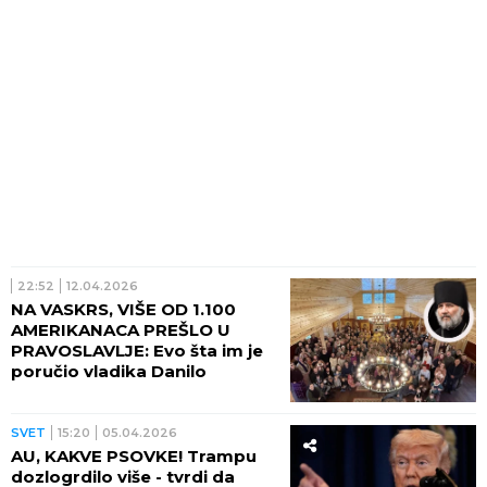
22:52
12.04.2026
NA VASKRS, VIŠE OD 1.100
AMERIKANACA PREŠLO U
PRAVOSLAVLJE: Evo šta im je
poručio vladika Danilo
SVET
15:20
05.04.2026
AU, KAKVE PSOVKE! Trampu
dozlogrdilo više - tvrdi da