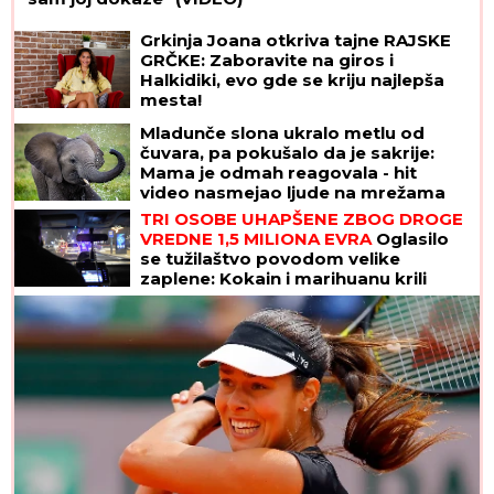
Grkinja Joana otkriva tajne RAJSKE
GRČKE: Zaboravite na giros i
Halkidiki, evo gde se kriju najlepša
mesta!
Mladunče slona ukralo metlu od
čuvara, pa pokušalo da je sakrije:
Mama je odmah reagovala - hit
video nasmejao ljude na mrežama
TRI OSOBE UHAPŠENE ZBOG DROGE
VREDNE 1,5 MILIONA EVRA
Oglasilo
se tužilaštvo povodom velike
zaplene: Kokain i marihuanu krili
OVDE