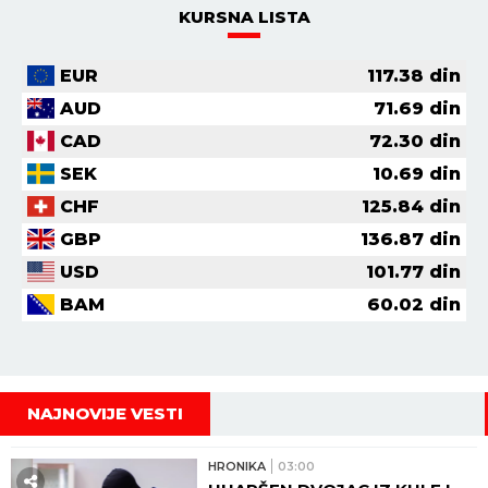
KURSNA LISTA
EUR
117.38
din
AUD
71.69
din
CAD
72.30
din
SEK
10.69
din
CHF
125.84
din
GBP
136.87
din
USD
101.77
din
BAM
60.02
din
NAJNOVIJE VESTI
HRONIKA
03:00