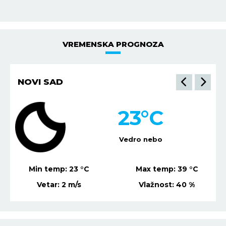
VREMENSKA PROGNOZA
NIŠ
21
°C
Vedro nebo
Min temp:
19
°C
Max temp:
37
°C
Vetar:
1
m/s
Vlažnost:
47
%