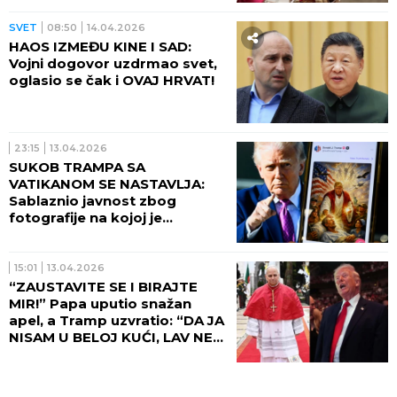
SVET
08:50
14.04.2026
HAOS IZMEĐU KINE I SAD:
Vojni dogovor uzdrmao svet,
oglasio se čak i OVAJ HRVAT!
23:15
13.04.2026
SUKOB TRAMPA SA
VATIKANOM SE NASTAVLJA:
Sablaznio javnost zbog
fotografije na kojoj je
prikazan kao Isus koji isceljuje
vojnika
15:01
13.04.2026
“ZAUSTAVITE SE I BIRAJTE
MIR!” Papa uputio snažan
apel, a Tramp uzvratio: “DA JA
NISAM U BELOJ KUĆI, LAV NE
BI BIO U VATIKANU”