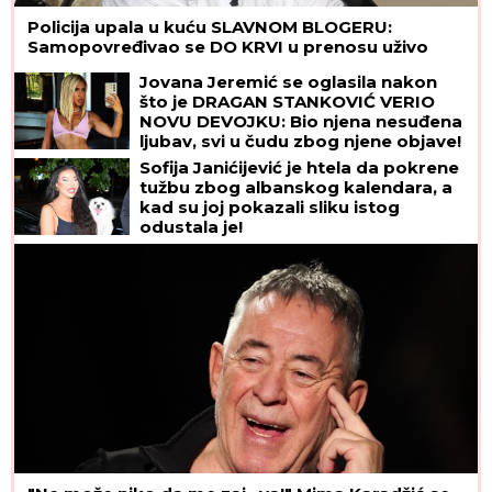
Policija upala u kuću SLAVNOM BLOGERU:
Samopovređivao se DO KRVI u prenosu uživo
Jovana Jeremić se oglasila nakon
što je DRAGAN STANKOVIĆ VERIO
NOVU DEVOJKU: Bio njena nesuđena
ljubav, svi u čudu zbog njene objave!
Sofija Janićijević je htela da pokrene
tužbu zbog albanskog kalendara, a
kad su joj pokazali sliku istog
odustala je!