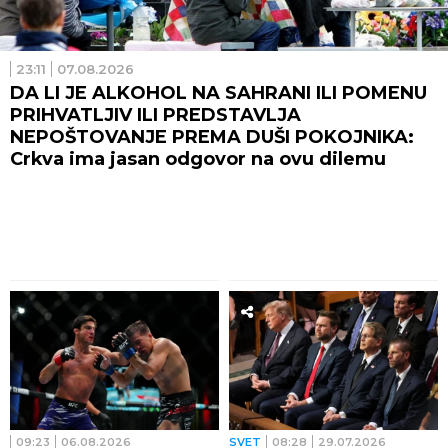
23:11
07.08.2026
DA LI JE ALKOHOL NA SAHRANI ILI POMENU
PRIHVATLJIV ILI PREDSTAVLJA
NEPOŠTOVANJE PREMA DUŠI POKOJNIKA:
Crkva ima jasan odgovor na ovu dilemu
09:23
06.08.2026
SVET
08:28
29.07.2026