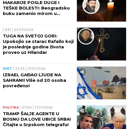
MAKARIJE POSLE DUGE I
TEŠKE BOLESTI: Beogradsku
buku zamenio mirom u
manastiru Tvrdoš, gde je
pronašao put kojim je išao do
kraja života
11:51
23.07.2026
TUGA NA SVETOJ GORI:
Upokojio se starac Rafailo koji
je poslednje godine života
proveo uz Hilandar
SVET
23:33
17.07.2026
IZRAEL GAĐAO LJUDE NA
SAHRANI! Više od 20 osoba
povređeno!
POLITIKA
07:00
17.07.2026
TRAMP ŠALJE AGENTE U
BOSNU DA LOVE UBICE SRBA!
Čitajte u Srpskom telegrafu!