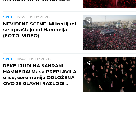
(FOTO, VIDEO)
SVET
15:35
09.07.2026
NEVIĐENE SCENE! Milioni ljudi
se opraštaju od Hamneija
(FOTO, VIDEO)
SVET
10:42
09.07.2026
REKE LJUDI NA SAHRANI
HAMNEIJA! Masa PREPLAVILA
ulice, ceremonija ODLOŽENA -
OVO JE GLAVNI RAZLOG!
(FOTO)