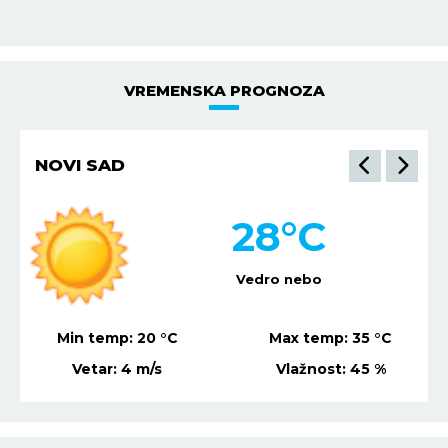
VREMENSKA PROGNOZA
NIŠ
32
°C
Vedro nebo
Min temp:
22
°C
Max temp:
36
°C
Vetar:
7
m/s
Vlažnost:
38
%