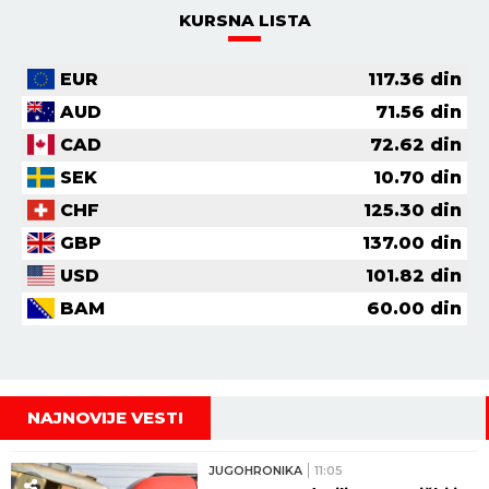
KURSNA LISTA
EUR
117.36
din
AUD
71.56
din
CAD
72.62
din
SEK
10.70
din
CHF
125.30
din
GBP
137.00
din
USD
101.82
din
BAM
60.00
din
NAJNOVIJE VESTI
JUGOHRONIKA
11:05