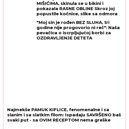
MIŠIĆIMA, skinula se u bikini i
pokazala RASNE OBLINE Skroz joj
popustile kočnice, slike sa odmora
napravile dar-mar
"Moj sin je rođen BEZ SLUHA, tri
godine nije progovorio ni reč": Naša
pevačica o iscrpljujućoj borbi za
OZDRAVLJENJE DETETA
Najmekše PAMUK KIFLICE, fenomenalne i sa
slanim i sa slatkim filom: Ispadaju SAVRŠENO baš
svaki put - sa OVIM RECEPTOM nema greške