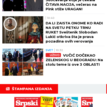
ČITAVA NACIJA, večeras na
Pink stiže URAGAN!
10:40
DA LI ZAISTA ONOME KO RADI
NA SVETU PETKU TRNU
RUKE? Sveštenik Slobodan
Lukić otkriva šta je prava
pozadina ovih verovanja
SVET
10:32
VUČIĆ DOČEKAO
UŽIVO
ZELENSKOG U BEOGRADU: Na
stolu teme iz ove 3 OBLASTI
ŠTAMPANA IZDANJA