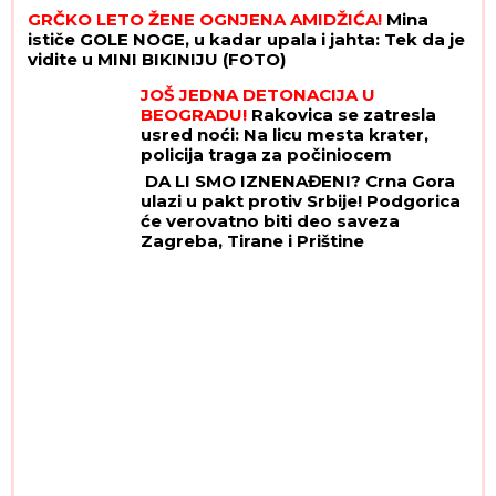
GRČKO LETO ŽENE OGNJENA AMIDŽIĆA!
Mina
ističe GOLE NOGE, u kadar upala i jahta: Tek da je
vidite u MINI BIKINIJU (FOTO)
JOŠ JEDNA DETONACIJA U
BEOGRADU!
Rakovica se zatresla
usred noći: Na licu mesta krater,
policija traga za počiniocem
DA LI SMO IZNENAĐENI? Crna Gora
ulazi u pakt protiv Srbije! Podgorica
će verovatno biti deo saveza
Zagreba, Tirane i Prištine