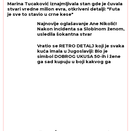
Marina Tucaković iznajmljivala stan gde je čuvala
stvari vredne milion evra, otkriveni detalji: "Futa
je sve to stavio u crne kese"
Najnovije oglašavanje Ane Nikolić!
Nakon incidenta sa Slobinom ženom,
usledila šokantna stvar
Vratio se RETRO DETALJ koji je svaka
kuća imala u Jugoslaviji: Bio je
simbol DOBROG UKUSA 50-ih i žene
ga sad kupuju u boji kakvog ga
poznajemo iz bakine kuhinje