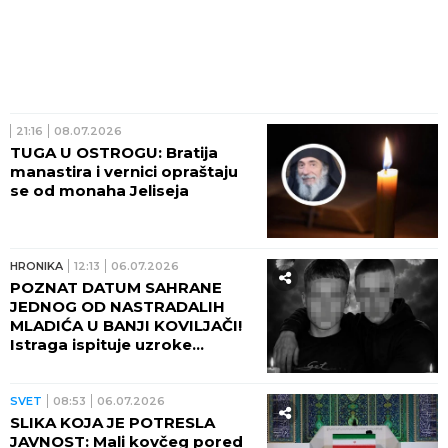
21:16
08.07.2026
TUGA U OSTROGU: Bratija
manastira i vernici opraštaju
se od monaha Jeliseja
HRONIKA
12:13
06.07.2026
POZNAT DATUM SAHRANE
JEDNOG OD NASTRADALIH
MLADIĆA U BANJI KOVILJAČI!
Istraga ispituje uzroke
sletanja automobila sa
kolovoza
SVET
08:53
06.07.2026
SLIKA KOJA JE POTRESLA
JAVNOST: Mali kovčeg pored