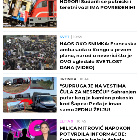
HOROR! Sudarili se putnički i
teretni voz! IMA POVREĐENIH!
SVET
10:59
HAOS OKO SNIMKA: Francuska
ambasada u Kongu u prvom
planu, narod u neverici što je
OVO ugledalo SVETLOST
DANA (VIDEO)
HRONIKA
10:46
"SUPRUGA JE NA VESTIMA
ČULA ZA NESREĆU!" Sahranjen
putar kog je kamion pokosio
kod Šapca: Peđa je imao
samo JEDNU ŽELJU!
ELITA 9
10:45
MILICA MITROVIĆ NAPOKON
POTVRDILA INFORMACIJE:
Suočavanje koje je čekala