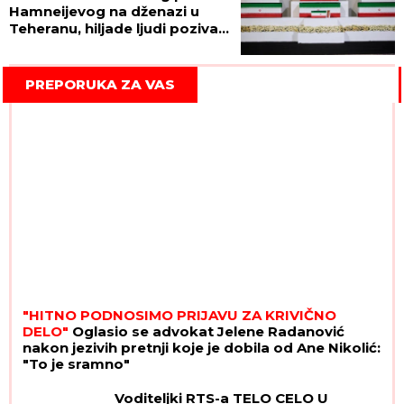
Hamneijevog na dženazi u
Teheranu, hiljade ljudi pozivaju
na OSVETU! (FOTO, VIDEO)
PREPORUKA ZA VAS
"HITNO PODNOSIMO PRIJAVU ZA KRIVIČNO
DELO"
Oglasio se advokat Jelene Radanović
nakon jezivih pretnji koje je dobila od Ane Nikolić:
"To je sramno"
Voditeljki RTS-a TELO CELO U