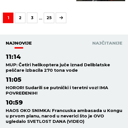
...
1
2
3
25
NAJNOVIJE
NAJČITANIJE
11:14
MUP: Četiri helikoptera juče iznad Deliblatske
peščare izbacila 270 tona vode
11:05
HOROR! Sudarili se putnički i teretni voz! IMA
POVREĐENIH!
10:59
HAOS OKO SNIMKA: Francuska ambasada u Kongu
u prvom planu, narod u neverici što je OVO
ugledalo SVETLOST DANA (VIDEO)