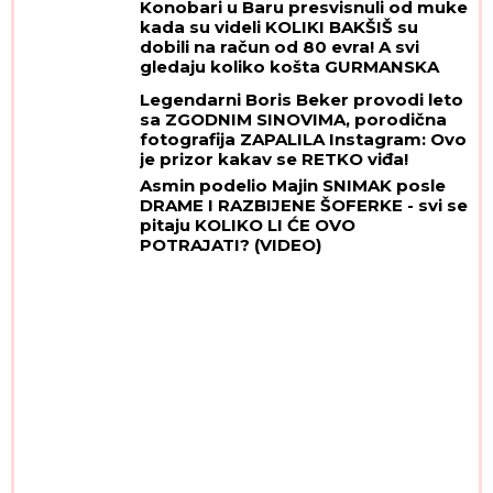
Konobari u Baru presvisnuli od muke
kada su videli KOLIKI BAKŠIŠ su
dobili na račun od 80 evra! A svi
gledaju koliko košta GURMANSKA
PLJESKAVICA - i evo kako
Legendarni Boris Beker provodi leto
komentarišu NAPOJNICU
sa ZGODNIM SINOVIMA, porodična
fotografija ZAPALILA Instagram: Ovo
je prizor kakav se RETKO viđa!
Asmin podelio Majin SNIMAK posle
DRAME I RAZBIJENE ŠOFERKE - svi se
pitaju KOLIKO LI ĆE OVO
POTRAJATI? (VIDEO)