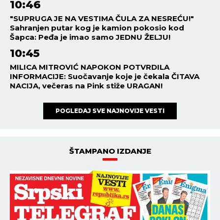
10:46
"SUPRUGA JE NA VESTIMA ČULA ZA NESREĆU!"
Sahranjen putar kog je kamion pokosio kod
Šapca: Peđa je imao samo JEDNU ŽELJU!
10:45
MILICA MITROVIĆ NAPOKON POTVRDILA
INFORMACIJE: Suočavanje koje je čekala ČITAVA
NACIJA, večeras na Pink stiže URAGAN!
POGLEDAJ SVE NAJNOVIJE VESTI
ŠTAMPANO IZDANJE