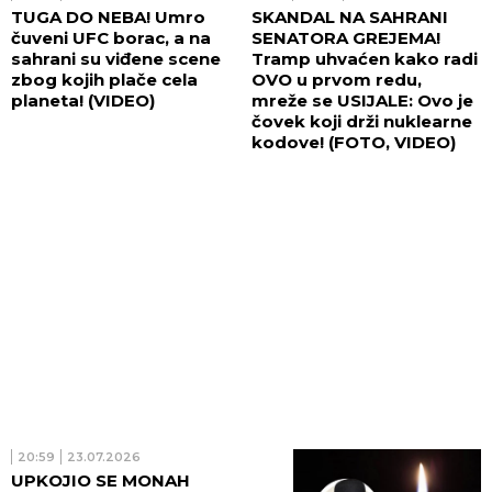
TUGA DO NEBA! Umro
SKANDAL NA SAHRANI
čuveni UFC borac, a na
SENATORA GREJEMA!
sahrani su viđene scene
Tramp uhvaćen kako radi
zbog kojih plače cela
OVO u prvom redu,
planeta! (VIDEO)
mreže se USIJALE: Ovo je
čovek koji drži nuklearne
kodove! (FOTO, VIDEO)
20:59
23.07.2026
UPKOJIO SE MONAH