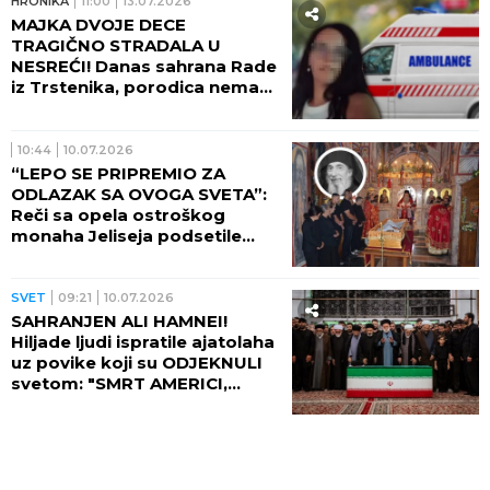
HRONIKA
11:00
13.07.2026
MAJKA DVOJE DECE
TRAGIČNO STRADALA U
NESREĆI! Danas sahrana Rade
iz Trstenika, porodica nema
od bola!
10:44
10.07.2026
“LEPO SE PRIPREMIO ZA
ODLAZAK SA OVOGA SVETA”:
Reči sa opela ostroškog
monaha Jeliseja podsetile
vernike na smisao života
SVET
09:21
10.07.2026
SAHRANJEN ALI HAMNEI!
Hiljade ljudi ispratile ajatolaha
uz povike koji su ODJEKNULI
svetom: "SMRT AMERICI,
SMRT IZRAELU"! (FOTO,
VIDEO)