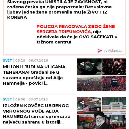
Slavnog pevača UNIŠTILA JE ZAVISNOST, ni
rođena ćerka ga nije prepoznala: Bezuslovna
ljubav jedne žene promenila mu je ŽIVOT IZ
KORENA
POLICIJA REAGOVALA ZBOG ŽENE
SERGEJA TRIFUNOVIĆA,
nije
očekivala da će je OVO SAČEKATI u
tržnom centru!
by Aklamator
SVET
08:29
06.07.2026
MILIONI LJUDI NA ULICAMA
TEHERANA! Građani se u
suzama opraštaju od Alija
Hamneija - povici i
transparenti protiv Trampa!
(FOTO, VIDEO)
SVET
09:06
03.07.2026
IZLOŽEN KOVČEG UBIJENOG
VRHOVNOG VOĐE ALIJA
HAMNEIJA: Iran se sprema za
najveću sahranu u istoriji
(FOTO, VIDEO)