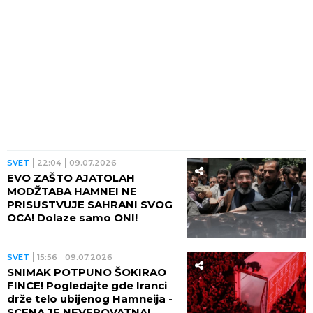
SVET
22:04
09.07.2026
EVO ZAŠTO AJATOLAH
MODŽTABA HAMNEI NE
PRISUSTVUJE SAHRANI SVOG
OCA! Dolaze samo ONI!
SVET
15:56
09.07.2026
SNIMAK POTPUNO ŠOKIRAO
FINCE! Pogledajte gde Iranci
drže telo ubijenog Hamneija -
SCENA JE NEVEROVATNA!