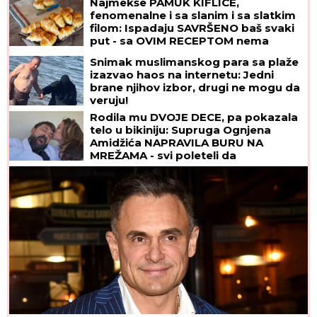
Najmekše PAMUK KIFLICE,
fenomenalne i sa slanim i sa slatkim
filom: Ispadaju SAVRŠENO baš svaki
put - sa OVIM RECEPTOM nema
greške
Snimak muslimanskog para sa plaže
izazvao haos na internetu: Jedni
brane njihov izbor, drugi ne mogu da
veruju!
Rodila mu DVOJE DECE, pa pokazala
telo u bikiniju: Supruga Ognjena
Amidžića NAPRAVILA BURU NA
MREŽAMA - svi poleteli da
komentarišu! (FOTO)