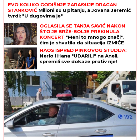
EVO KOLIKO GODIŠNJE ZARAĐUJE DRAGAN
STANKOVIĆ
Milioni su u pitanju, a Jovana Jeremić
tvrdi: "U dugovima je"
OGLASILA SE TANJA SAVIĆ NAKON
ŠTO JE BRŽE-BOLJE PREKINULA
KONCERT
"Meni to mnogo znači",
čim je shvatila da situacija IZMIČE
KONTROLI morala da reaguje
HAOS ISPRED PINKOVOG STUDIJA:
Nerio i Hana "UDARILI" na Aneli,
spremili sve dokaze protiv nje!