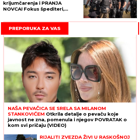
krijumčarenja i PRANJA
NOVCA! Fokus špediteri,
carinici i GRANIČNI POLICAJCI!
PREPORUKA ZA VAS
NAŠA PEVAČICA SE SRELA SA MILANOM
STANKOVIĆEM
Otkrila detalje o pevaču koje
javnost ne zna, pomenula i njegov POVRATAK o
kom svi pričaju (VIDEO)
RIJALITI ZVEZDA ŽIVI U RASKOŠNOJ