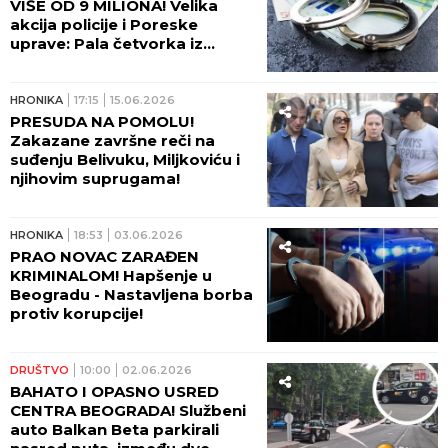
VIŠE OD 9 MILIONA! Velika
akcija policije i Poreske
uprave: Pala četvorka iz
Novog Sada!
HRONIKA
17:15
15.06.2026
PRESUDA NA POMOLU!
Zakazane završne reči na
suđenju Belivuku, Miljkoviću i
njihovim suprugama!
HRONIKA
18:53
03.06.2026
PRAO NOVAC ZARAĐEN
KRIMINALOM! Hapšenje u
Beogradu - Nastavljena borba
protiv korupcije!
DRUŠTVO
10:00
02.06.2026
BAHATO I OPASNO USRED
CENTRA BEOGRADA! Službeni
auto Balkan Beta parkirali