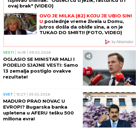
Isplivao snimak: "Odseći ću ti jezik, rasturiću ti i
ovaj brak" (VIDEO)
OVO JE MILKA (82) KOJU JE UBIO SIN!
U
poslednje vreme živela u Domu,
jutros došla da obiđe sina, a on je
TUKAO DO SMRTI! (FOTO, VIDEO)
by Aklamator
VESTI
14:18
09.02.2026
OGLASIO SE MINISTAR MALI I
PODELIO SJAJNE VESTI: Samo
13 zemalja postiglo ovakve
rezultate!
SVET
15:27
05.02.2026
MADURO PRAO NOVAC U
EVROPI? Bugarska banka
upletena u AFERU tešku 500
miliona evra!