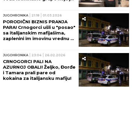
oprala skoro MILION EVRA OD
KOKAINA!
JUGOHRONIKA
21:18
01.03.2026
PORODIČNI BIZNIS PRANJA
PARA! Crnogorci ušli u "posao"
sa italijanskim mafijašima,
zaplenini im imovinu vrednu 31
MILION EVRA! Muž bio vođa,
supruga imala KLJUČNU
ULOGU!
JUGOHRONIKA
23:04
26.02.2026
CRNOGORCI PALI NA
AZURNOJ OBALI! Željko, Đorđe
i Tamara prali pare od
kokaina za italijansku mafiju!