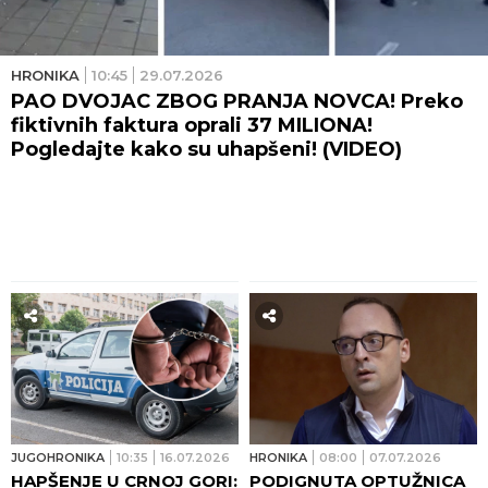
HRONIKA
10:45
29.07.2026
PAO DVOJAC ZBOG PRANJA NOVCA! Preko
fiktivnih faktura oprali 37 MILIONA!
Pogledajte kako su uhapšeni! (VIDEO)
JUGOHRONIKA
10:35
16.07.2026
HRONIKA
08:00
07.07.2026
HAPŠENJE U CRNOJ GORI:
PODIGNUTA OPTUŽNICA