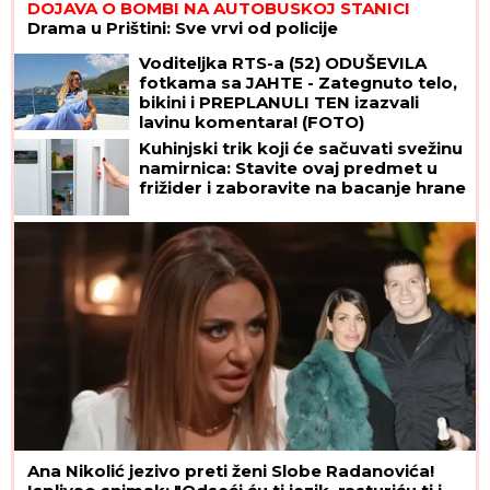
DOJAVA O BOMBI NA AUTOBUSKOJ STANICI
Drama u Prištini: Sve vrvi od policije
Voditeljka RTS-a (52) ODUŠEVILA
fotkama sa JAHTE - Zategnuto telo,
bikini i PREPLANULI TEN izazvali
lavinu komentara! (FOTO)
Kuhinjski trik koji će sačuvati svežinu
namirnica: Stavite ovaj predmet u
frižider i zaboravite na bacanje hrane
Ana Nikolić jezivo preti ženi Slobe Radanovića!