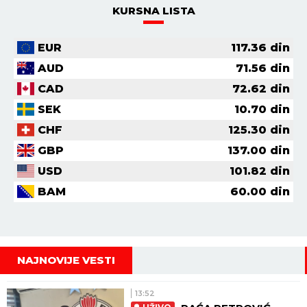
KURSNA LISTA
EUR
117.36
din
AUD
71.56
din
CAD
72.62
din
SEK
10.70
din
CHF
125.30
din
GBP
137.00
din
USD
101.82
din
BAM
60.00
din
NAJNOVIJE VESTI
13:52