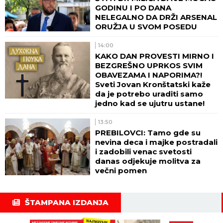
GODINU I PO DANA
NELEGALNO DA DRŽI ARSENAL
ORUŽJA U SVOM POSEDU
14:00
KAKO DAN PROVESTI MIRNO I
BEZGREŠNO UPRKOS SVIM
OBAVEZAMA I NAPORIMA?!
Sveti Jovan Kronštatski kaže
da je potrebo uraditi samo
jedno kad se ujutru ustane!
13:50
PREBILOVCI: Tamo gde su
nevina deca i majke postradali
i zadobili venac svetosti
danas odjekuje molitva za
večni pomen
ŠTAMPANA IZDANJA