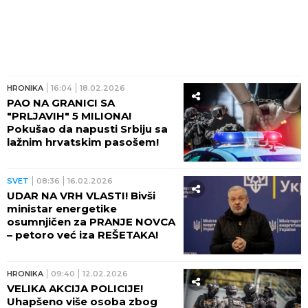
HRONIKA
16:04
18.02.2026
PAO NA GRANICI SA
"PRLJAVIH" 5 MILIONA!
Pokušao da napusti Srbiju sa
lažnim hrvatskim pasošem!
SVET
08:36
16.02.2026
UDAR NA VRH VLASTI! Bivši
ministar energetike
osumnjičen za PRANJE NOVCA
– petoro već iza REŠETAKA!
HRONIKA
09:40
12.02.2026
VELIKA AKCIJA POLICIJE!
Uhapšeno više osoba zbog