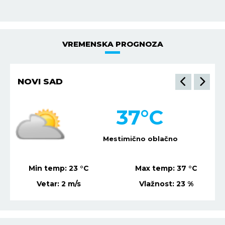
VREMENSKA PROGNOZA
NIŠ
34
°C
Slaba kiša
Min temp:
22
°C
Max temp:
36
°C
Vetar:
4
m/s
Vlažnost:
31
%