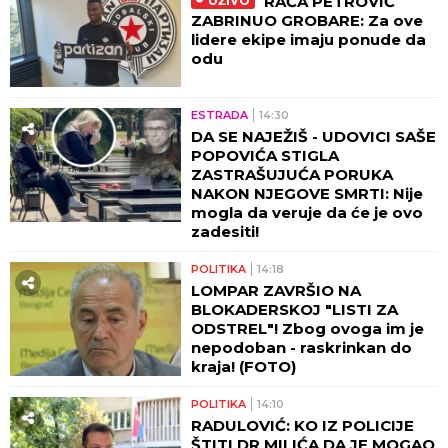
RAĆA PETROVIĆ
UŽIVO
ZABRINUO GROBARE: Za ove
lidere ekipe imaju ponude da
odu
ESTRADA
14:30
DA SE NAJEŽIŠ - UDOVICI SAŠE
POPOVIĆA STIGLA
ZASTRAŠUJUĆA PORUKA
NAKON NJEGOVE SMRTI: Nije
mogla da veruje da će je ovo
zadesiti!
POLITIKA
14:18
LOMPAR ZAVRŠIO NA
BLOKADERSKOJ "LISTI ZA
ODSTREL"! Zbog ovoga im je
nepodoban - raskrinkan do
kraja! (FOTO)
POLITIKA
14:10
RADULOVIĆ: KO IZ POLICIJE
ŠTITI DR MILIĆA DA JE MOGAO