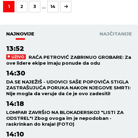
...
1
2
3
14
NAJNOVIJE
NAJČITANIJE
13:52
RAĆA PETROVIĆ ZABRINUO GROBARE: Za
UŽIVO
ove lidere ekipe imaju ponude da odu
14:30
DA SE NAJEŽIŠ - UDOVICI SAŠE POPOVIĆA STIGLA
ZASTRAŠUJUĆA PORUKA NAKON NJEGOVE SMRTI:
Nije mogla da veruje da će je ovo zadesiti!
14:18
LOMPAR ZAVRŠIO NA BLOKADERSKOJ "LISTI ZA
ODSTREL"! Zbog ovoga im je nepodoban -
raskrinkan do kraja! (FOTO)
14:10