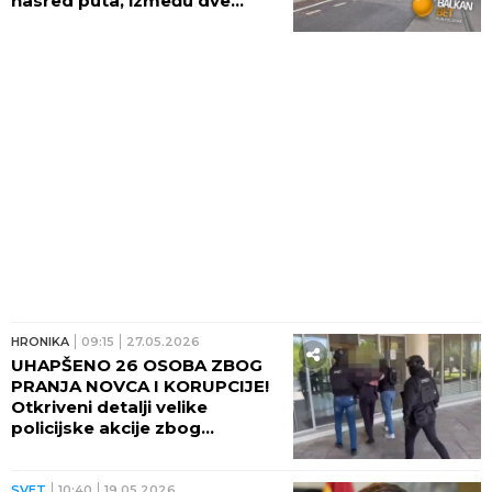
nasred puta, između dve
trake u SUPROTNIM
SMEROVIMA! (FOTO)
HRONIKA
09:15
27.05.2026
UHAPŠENO 26 OSOBA ZBOG
PRANJA NOVCA I KORUPCIJE!
Otkriveni detalji velike
policijske akcije zbog
milionskih malverzacija!
SVET
10:40
19.05.2026