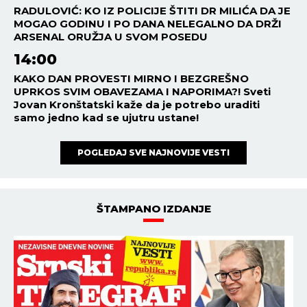
RADULOVIĆ: KO IZ POLICIJE ŠTITI DR MILIĆA DA JE
MOGAO GODINU I PO DANA NELEGALNO DA DRŽI
ARSENAL ORUŽJA U SVOM POSEDU
14:00
KAKO DAN PROVESTI MIRNO I BEZGREŠNO
UPRKOS SVIM OBAVEZAMA I NAPORIMA?! Sveti
Jovan Kronštatski kaže da je potrebo uraditi
samo jedno kad se ujutru ustane!
POGLEDAJ SVE NAJNOVIJE VESTI
ŠTAMPANO IZDANJE