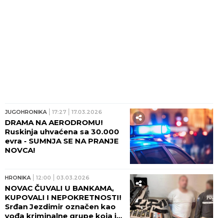
JUGOHRONIKA
17:27
17.03.2026
DRAMA NA AERODROMU!
Ruskinja uhvaćena sa 30.000
evra - SUMNJA SE NA PRANJE
NOVCA!
HRONIKA
12:00
03.03.2026
NOVAC ČUVALI U BANKAMA,
KUPOVALI I NEPOKRETNOSTI!
Srđan Jezdimir označen kao
vođa kriminalne grupe koja je