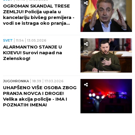
OGROMAN SKANDAL TRESE
ZEMLJU! Policija upala u
kancelariju bivšeg premijera -
vodi se istraga oko pranja
miliona evra!
SVET
11:54
13.05.2026
ALARMANTNO STANJE U
KIJEVU! Surovi napad na
Zelenskog!
JUGOHRONIKA
18:39
17.03.2026
UHAPŠENO VIŠE OSOBA ZBOG
PRANJA NOVCA I DROGE!
Velika akcija policije - IMA I
POZNATIH IMENA!