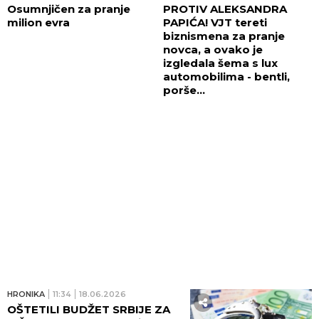
Osumnjičen za pranje
PROTIV ALEKSANDRA
milion evra
PAPIĆA! VJT tereti
biznismena za pranje
novca, a ovako je
izgledala šema s lux
automobilima - bentli,
porše...
HRONIKA
11:34
18.06.2026
OŠTETILI BUDŽET SRBIJE ZA