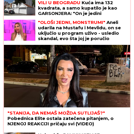
VILI U BEOGRADU
Kuća ima 132
kvadrata, a samo kupatilo je kao
GARSONJERA: "On je jedini
naslednik"
"OLOŠI JEDNI, MONSTRUMI"
Aneli
udarila na Mustafu i Mevlidu, on se
uključio u program uživo - usledio
skandal, evo šta joj je poručio
Asminov otac
"STANIJA, DA NEMAŠ MOŽDA SUTLIJAŠ?"
Pobednica Elite ostala zatečena pitanjem, o
NJENOJ REAKCIJI pričaju svi (VIDEO)