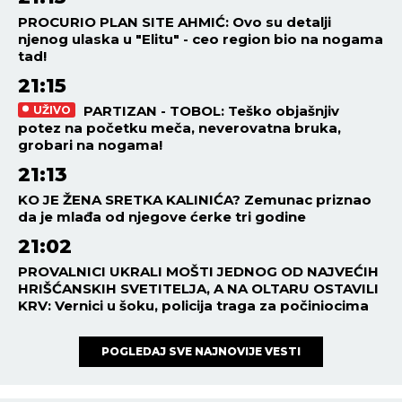
PROCURIO PLAN SITE AHMIĆ: Ovo su detalji
njenog ulaska u "Elitu" - ceo region bio na nogama
tad!
21:15
PARTIZAN - TOBOL: Teško objašnjiv
UŽIVO
potez na početku meča, neverovatna bruka,
grobari na nogama!
21:13
KO JE ŽENA SRETKA KALINIĆA? Zemunac priznao
da je mlađa od njegove ćerke tri godine
21:02
PROVALNICI UKRALI MOŠTI JEDNOG OD NAJVEĆIH
HRIŠĆANSKIH SVETITELJA, A NA OLTARU OSTAVILI
KRV: Vernici u šoku, policija traga za počiniocima
POGLEDAJ SVE NAJNOVIJE VESTI