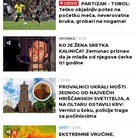
PARTIZAN - TOBOL:
UŽIVO
Teško objašnjiv potez na
početku meča, neverovatna
bruka, grobari na nogama!
HRONIKA
21:13
KO JE ŽENA SRETKA
KALINIĆA? Zemunac priznao
da je mlađa od njegove ćerke
tri godine
21:02
PROVALNICI UKRALI MOŠTI
JEDNOG OD NAJVEĆIH
HRIŠĆANSKIH SVETITELJA, A
NA OLTARU OSTAVILI KRV:
Vernici u šoku, policija traga
za počiniocima
SVET
21:01
EKSTREMNE VRUĆINE,