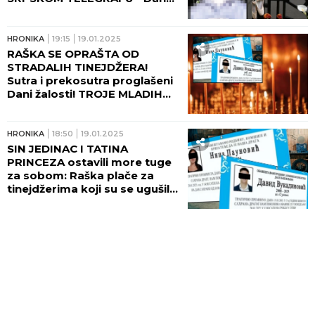
poklon dodatak ASTRO
HRONIKA
19:15
19.01.2025
RAŠKA SE OPRAŠTA OD
STRADALIH TINEJDŽERA!
Sutra i prekosutra proglašeni
Dani žalosti! TROJE MLADIH
STRADALO U DVA DANA!
HRONIKA
18:50
19.01.2025
SIN JEDINAC I TATINA
PRINCEZA ostavili more tuge
za sobom: Raška plače za
tinejdžerima koji su se ugušili
u automobilu