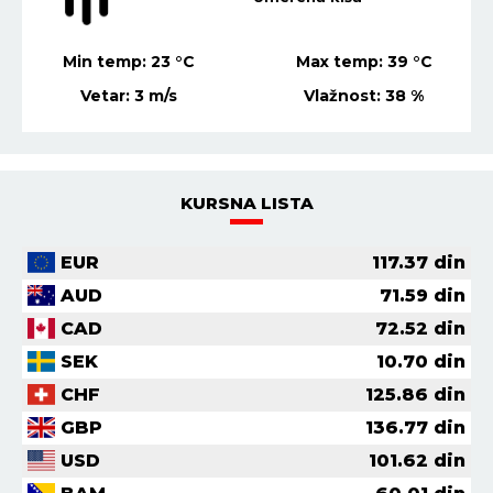
Min temp:
23
°C
Max temp:
39
°C
Vetar:
3
m/s
Vlažnost:
38
%
KURSNA LISTA
EUR
117.37
din
AUD
71.59
din
CAD
72.52
din
SEK
10.70
din
CHF
125.86
din
GBP
136.77
din
USD
101.62
din