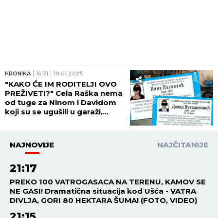
HRONIKA
15:31
19.01.2025
"KAKO ĆE IM RODITELJI OVO
PREŽIVETI?" Cela Raška nema
od tuge za Ninom i Davidom
koji su se ugušili u garaži,
POZNATO I KADA ĆE BITI
SAHRANJENI! (FOTO)
NAJNOVIJE
NAJČITANIJE
21:17
PREKO 100 VATROGASACA NA TERENU, KAMOV SE
NE GASI! Dramatična situacija kod Ušća - VATRA
DIVLJA, GORI 80 HEKTARA ŠUMA! (FOTO, VIDEO)
21:15