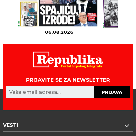
06.08.2026
05
PRIJAVITE SE ZA NEWSLETTER
PRIJAVA
VESTI