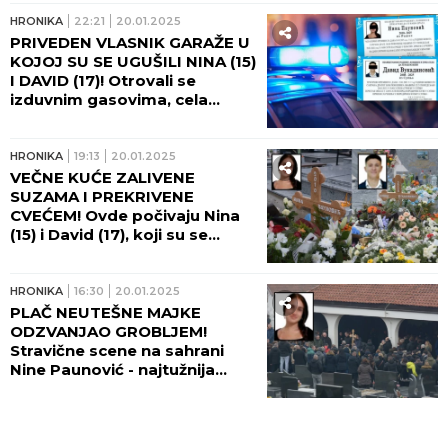
HRONIKA
22:21
20.01.2025
PRIVEDEN VLASNIK GARAŽE U
KOJOJ SU SE UGUŠILI NINA (15)
I DAVID (17)! Otrovali se
izduvnim gasovima, cela
Raška u neverici!
HRONIKA
19:13
20.01.2025
VEČNE KUĆE ZALIVENE
SUZAMA I PREKRIVENE
CVEĆEM! Ovde počivaju Nina
(15) i David (17), koji su se
ugušili u garaži! (VIDEO/FOTO)
HRONIKA
16:30
20.01.2025
PLAČ NEUTEŠNE MAJKE
ODZVANJAO GROBLJEM!
Stravične scene na sahrani
Nine Paunović - najtužnija
povorka kida dušu na
komade!