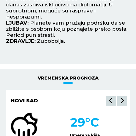
o u
danas zasniva isključivo na diplomatiji. U
pr
 od
suprotnom, moguće su rasprave i
Ne
nesporazumi.
sv
LJUBAV:
Planete vam pružaju podršku da se
L
zbližite s osobom koju poznajete preko posla.
lj
Period pun strasti.
ne
ZDRAVLJE:
Zubobolja.
pr
Z
VREMENSKA PROGNOZA
NOVI SAD
29
°C
Umerena kiša