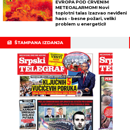
EVROPA POD CRVENIM
METEOALARMOM! Novi
toplotni talas izazvao neviđeni
haos - besne požari, veliki
problem u energetici!
ŠTAMPANA IZDANJA