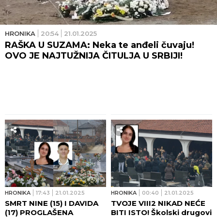
HRONIKA
20:54
21.01.2025
RAŠKA U SUZAMA: Neka te anđeli čuvaju!
OVO JE NAJTUŽNIJA ČITULJA U SRBIJI!
HRONIKA
17:43
21.01.2025
HRONIKA
00:40
21.01.2025
SMRT NINE (15) I DAVIDA
TVOJE VIII2 NIKAD NEĆE
(17) PROGLAŠENA
BITI ISTO! Školski drugovi