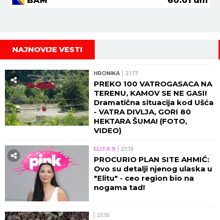
BAM
60.01
din
NAJNOVIJE VESTI
HRONIKA
21:17
PREKO 100 VATROGASACA NA
TERENU, KAMOV SE NE GASI!
Dramatična situacija kod Ušća
- VATRA DIVLJA, GORI 80
HEKTARA ŠUMA! (FOTO,
VIDEO)
ELITA 9
21:15
PROCURIO PLAN SITE AHMIĆ:
Ovo su detalji njenog ulaska u
"Elitu" - ceo region bio na
nogama tad!
21:15