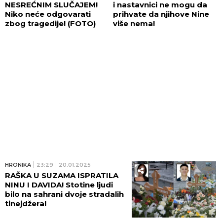
NESREĆNIM SLUČAJEM!
i nastavnici ne mogu da
Niko neće odgovarati
prihvate da njihove Nine
zbog tragedije! (FOTO)
više nema!
HRONIKA
23:29
20.01.2025
RAŠKA U SUZAMA ISPRATILA
NINU I DAVIDA! Stotine ljudi
bilo na sahrani dvoje stradalih
tinejdžera!