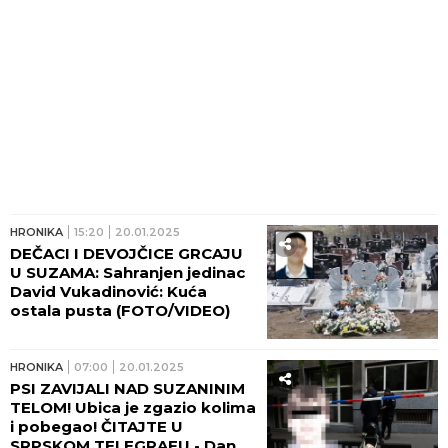
HRONIKA
15:20
20.01.2025
DEČACI I DEVOJČICE GRCAJU
U SUZAMA: Sahranjen jedinac
David Vukadinović: Kuća
ostala pusta (FOTO/VIDEO)
HRONIKA
07:00
20.01.2025
PSI ZAVIJALI NAD SUZANINIM
TELOM! Ubica je zgazio kolima
i pobegao! ČITAJTE U
SRPSKOM TELEGRAFU - Danas