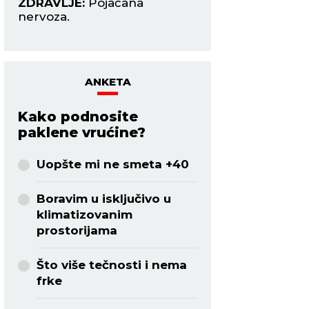
ZDRAVLJE:
Vrtoglavica.
spontanošću.
ZDRAVLJE:
Više s
odmarajte.
ANKETA
Kako podnosite
paklene vrućine?
Uopšte mi ne smeta +40
Boravim u isključivo u
klimatizovanim
prostorijama
Što više tečnosti i nema
frke