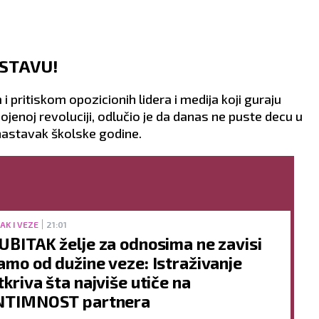
STAVU!
 i pritiskom opozicionih lidera i medija koji guraju
obojenoj revoluciji, odlučio je da danas ne puste decu u
astavak školske godine.
AK I VEZE
21:01
UBITAK želje za odnosima ne zavisi
amo od dužine veze: Istraživanje
tkriva šta najviše utiče na
NTIMNOST partnera