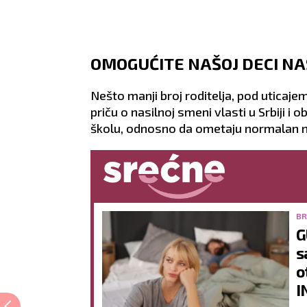
OMOGUĆITE NAŠOJ DECI NA
Nešto manji broj roditelja, pod uticajem
priču o nasilnoj smeni vlasti u Srbiji i 
školu, odnosno da ometaju normalan n
BR
G
s
o
I