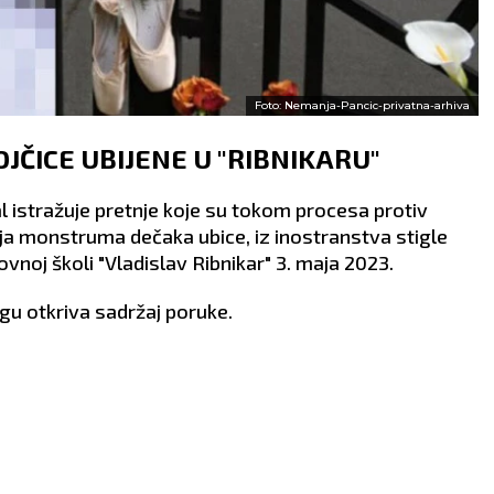
Foto: Nemanja-Pancic-privatna-arhiva
OJČICE UBIJENE U "RIBNIKARU"
l istražuje pretnje koje su tokom procesa protiv
elja monstruma dečaka ubice, iz inostranstva stigle
ovnoj školi "Vladislav Ribnikar" 3. maja 2023.
gu otkriva sadržaj poruke.