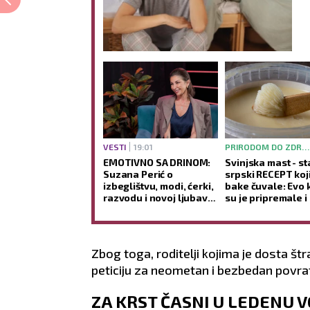
VESTI
19:01
PRIRODOM DO ZDRAVLJA
EMOTIVNO SA DRINOM:
Svinjska mast - st
Suzana Perić o
srpski RECEPT koj
izbeglištvu, modi, ćerki,
bake čuvale: Evo 
razvodu i novoj ljubavi -
su je pripremale i
Ako se ponovo udam,
koje su je TEGOBE
promeniću prezime
koristile
(VIDEO)
Zbog toga, roditelji kojima je dosta štr
peticiju za neometan i bezbedan povra
ZA KRST ČASNI U LEDENU 