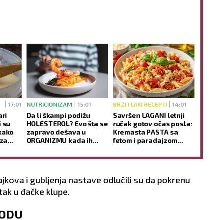
17:01
NUTRICIONIZAM
15:01
BRZI I LAKI RECEPTI
14:01
ari
Da li škampi podižu
Savršen LAGANI letnji
i su
HOLESTEROL? Evo šta se
ručak gotov očas posla:
kako
zapravo dešava u
Kremasta PASTA sa
 za
ORGANIZMU kada ih
fetom i paradajzom
redovno jedete
uspeva svakome
ajkova i gubljenja nastave odlučili su da pokrenu
tak u đačke klupe.
VODU