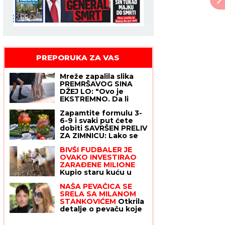
PREPORUKA ZA VAS
Mreže zapalila slika
PREMRŠAVOG SINA
DŽEJ LO: "Ovo je
EKSTREMNO. Da li
uopšte bilo šta jede!?"
Zapamtite formulu 3-
- a evo kako
6-9 i svaki put ćete
Maksimlijan zaista
dobiti SAVRŠEN PRELIV
izgleda uživo, na
ZA ZIMNICU: Lako se
paparaco fotkama
pamti, štedi vreme,
nema ni fotošopa ni
BIVŠI FUDBALER JE
krastavci ostaju
veštačke intelig
OVAKO INVESTIRAO
hrskavi, a paradajz ne
ZARAĐENE MILIONE
puca
Kupio staru kuću u
Igalu i otvorio restoran
NAŠA PEVAČICA SE
na Bojani, a evo šta je
SRELA SA MILANOM
pripalo bivšoj supruzi
STANKOVIĆEM
Otkrila
posle razvoda
detalje o pevaču koje
javnost ne zna,
pomenula i njegov