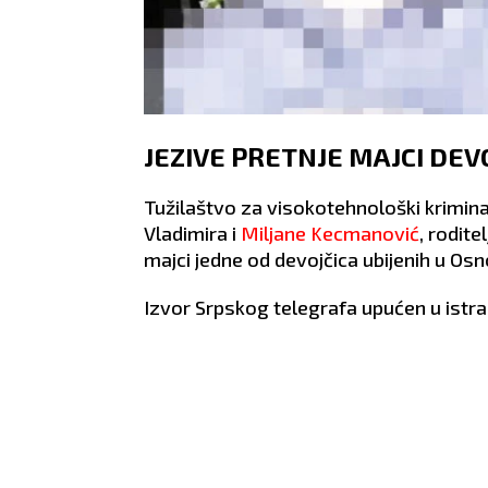
JEZIVE PRETNJE MAJCI DEV
Tužilaštvo za visokotehnološki krimina
Vladimira i
Miljane Kecmanović
, rodit
majci jedne od devojčica ubijenih u Osn
Izvor Srpskog telegrafa upućen u istra