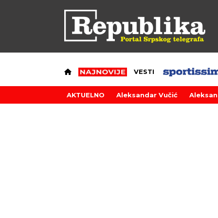
VESTI
AKTUELNO
Aleksandar Vučić
Aleksan