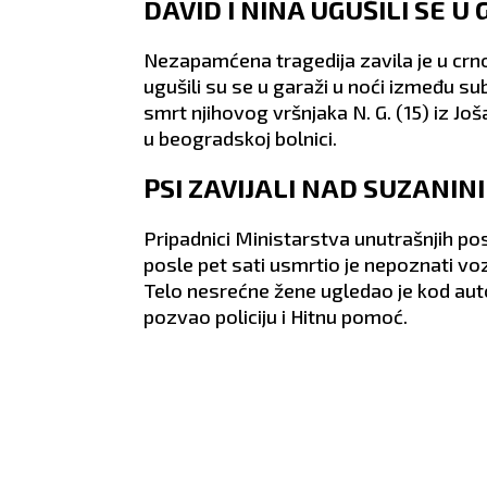
eumatske
prerasti u ozbiljnu vezu.
partn
DAVID I NINA UGUŠILI SE U
ZDRAVLJE:
Loša cirkulacija.
zamer
ZDRA
Nezapamćena tragedija zavila je u crno
ugušili su se u garaži u noći između sub
smrt njihovog vršnjaka N. G. (15) iz J
u beogradskoj bolnici.
PSI ZAVIJALI NAD SUZANI
Pripadnici Ministarstva unutrašnjih po
posle pet sati usmrtio je nepoznati vo
Telo nesrećne žene ugledao je kod autob
pozvao policiju i Hitnu pomoć.