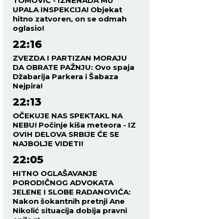
TOMOVIĆ - IZNENADA MU
UPALA INSPEKCIJA! Objekat
hitno zatvoren, on se odmah
oglasio!
22:16
ZVEZDA I PARTIZAN MORAJU
DA OBRATE PAŽNJU: Ovo spaja
Džabarija Parkera i Šabaza
Nejpira!
22:13
OČEKUJE NAS SPEKTAKL NA
NEBU! Počinje kiša meteora - IZ
OVIH DELOVA SRBIJE ĆE SE
NAJBOLJE VIDETI!
22:05
HITNO OGLAŠAVANJE
PORODIČNOG ADVOKATA
JELENE I SLOBE RADANOVIĆA:
Nakon šokantnih pretnji Ane
Nikolić situacija dobija pravni