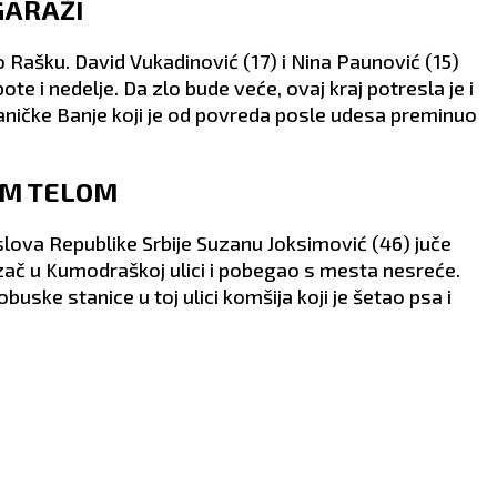
erom, što će im on i
ZDRAVLJE:
Pojačana
 GARAŽI
iti.
nervoza.
VLJE:
Bolovi u nogama.
 Rašku. David Vukadinović (17) i Nina Paunović (15)
ote i nedelje. Da zlo bude veće, ovaj kraj potresla je i
ošaničke Banje koji je od povreda posle udesa preminuo
NIM TELOM
slova Republike Srbije Suzanu Joksimović (46) juče
zač u Kumodraškoj ulici i pobegao s mesta nesreće.
uske stanice u toj ulici komšija koji je šetao psa i