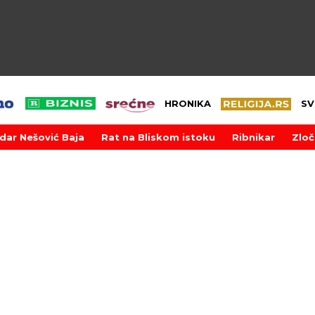
HRONIKA
SV
dar Nešović Baja
Rat na Bliskom istoku
Ribnikar
Zloč