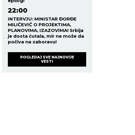
epilog!
22:00
INTERVJU: MINISTAR ĐORĐE
MILIĆEVIĆ O PROJEKTIMA,
PLANOVIMA, IZAZOVIMA! Srbija
je dosta ćutala, mir ne može da
počiva na zaboravu!
POGLEDAJ SVE NAJNOVIJE
VESTI