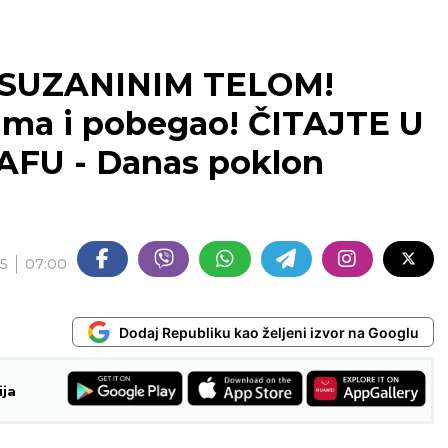
 SUZANINIM TELOM!
lima i pobegao! ČITAJTE U
FU - Danas poklon
25
07:00
Dodaj Republiku kao željeni izvor na Googlu
ija