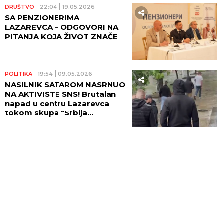
DRUŠTVO
22:04
19.05.2026
SA PENZIONERIMA
LAZAREVCA – ODGOVORI NA
PITANJA KOJA ŽIVOT ZNAČE
POLITIKA
19:54
09.05.2026
NASILNIK SATAROM NASRNUO
NA AKTIVISTE SNS! Brutalan
napad u centru Lazarevca
tokom skupa "Srbija
pobeđuje"! (VIDEO)