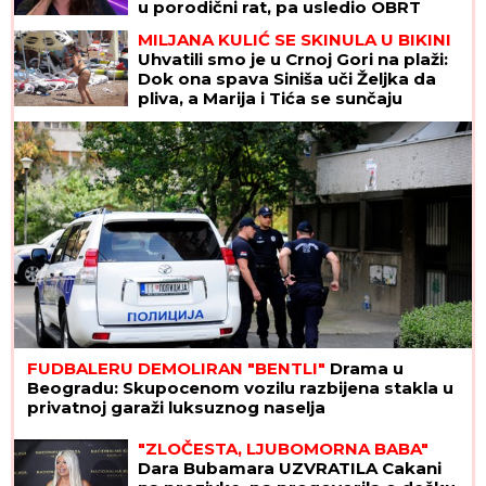
u porodični rat, pa usledio OBRT
MILJANA KULIĆ SE SKINULA U BIKINI
Uhvatili smo je u Crnoj Gori na plaži:
Dok ona spava Siniša uči Željka da
pliva, a Marija i Tića se sunčaju
(Video)
FUDBALERU DEMOLIRAN "BENTLI"
Drama u
Beogradu: Skupocenom vozilu razbijena stakla u
privatnoj garaži luksuznog naselja
"ZLOČESTA, LJUBOMORNA BABA"
Dara Bubamara UZVRATILA Cakani