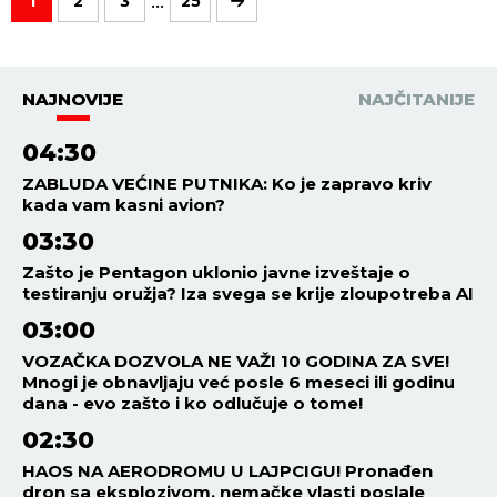
...
1
2
3
25
NAJNOVIJE
NAJČITANIJE
04:30
ZABLUDA VEĆINE PUTNIKA: Ko je zapravo kriv
kada vam kasni avion?
03:30
Zašto je Pentagon uklonio javne izveštaje o
testiranju oružja? Iza svega se krije zloupotreba AI
03:00
VOZAČKA DOZVOLA NE VAŽI 10 GODINA ZA SVE!
Mnogi je obnavljaju već posle 6 meseci ili godinu
dana - evo zašto i ko odlučuje o tome!
02:30
HAOS NA AERODROMU U LAJPCIGU! Pronađen
dron sa eksplozivom, nemačke vlasti poslale