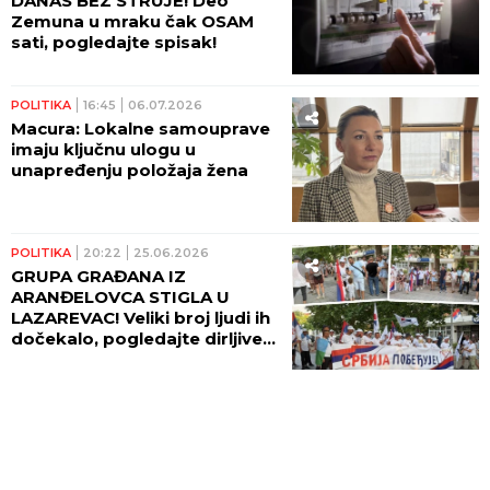
DANAS BEZ STRUJE! Deo
Zemuna u mraku čak OSAM
sati, pogledajte spisak!
POLITIKA
16:45
06.07.2026
Macura: Lokalne samouprave
imaju ključnu ulogu u
unapređenju položaja žena
POLITIKA
20:22
25.06.2026
GRUPA GRAĐANA IZ
ARANĐELOVCA STIGLA U
LAZAREVAC! Veliki broj ljudi ih
dočekalo, pogledajte dirljive
scene! (FOTO, VIDEO)