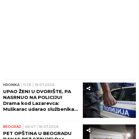
HRONIKA
11:28
19.07.2026
UPAO ŽENI U DVORIŠTE, PA
NASRNUO NA POLICIJU!
Drama kod Lazarevca:
Muškarac udarao službenika
PESNICAMA!
BEOGRAD
06:47
16.07.2026
PET OPŠTINA U BEOGRADU