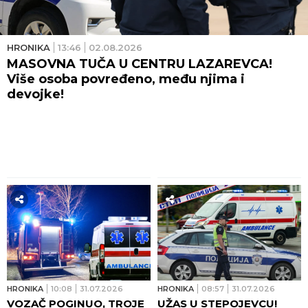
HRONIKA
13:46
02.08.2026
MASOVNA TUČA U CENTRU LAZAREVCA!
Više osoba povređeno, među njima i
devojke!
HRONIKA
10:08
31.07.2026
HRONIKA
08:57
31.07.2026
VOZAČ POGINUO, TROJE
UŽAS U STEPOJEVCU!