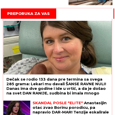
red vožnje
PREPORUKA ZA VAS
Dečak se rodio 133 dana pre termina sa svega
285 grama: Lekari mu davali ŠANSE RAVNE NULI!
Danas ima dve godine i ide u vrtić, a da je došao
na svet DAN RANIJE, sudbina bi imala mnogo
lošiji scenario
SKANDAL POSLE "ELITE"
Anastasijin
otac zvao Borinu porodicu, pa
napravio DAR-MAR! Tenzije eskalirale