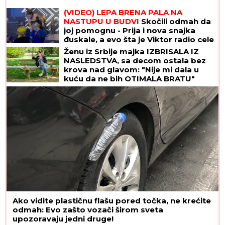
(VIDEO) LEPA BRENA PALA NA
NASTUPU U BUDVI
Skočili odmah da
joj pomognu - Prija i nova snajka
đuskale, a evo šta je Viktor radio cele
noći
Ženu iz Srbije majka IZBRISALA IZ
NASLEDSTVA, sa decom ostala bez
krova nad glavom: "Nije mi dala u
kuću da ne bih OTIMALA BRATU"
Ako vidite plastičnu flašu pored točka, ne krećite
odmah: Evo zašto vozači širom sveta
upozoravaju jedni druge!