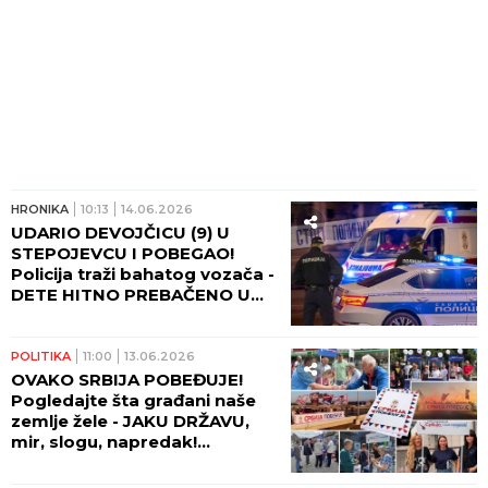
HRONIKA
10:13
14.06.2026
UDARIO DEVOJČICU (9) U
STEPOJEVCU I POBEGAO!
Policija traži bahatog vozača -
DETE HITNO PREBAČENO U
BOLNICU!
POLITIKA
11:00
13.06.2026
OVAKO SRBIJA POBEĐUJE!
Pogledajte šta građani naše
zemlje žele - JAKU DRŽAVU,
mir, slogu, napredak!
(GALERIJA)