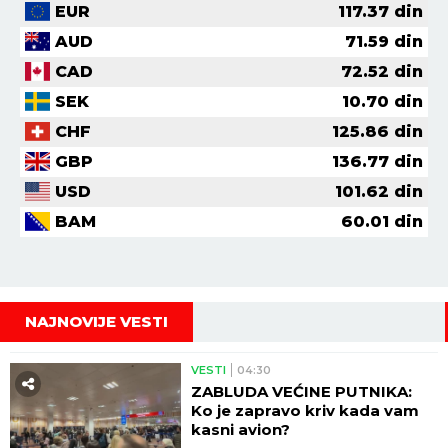
EUR
117.37
din
AUD
71.59
din
CAD
72.52
din
SEK
10.70
din
CHF
125.86
din
GBP
136.77
din
USD
101.62
din
BAM
60.01
din
NAJNOVIJE VESTI
VESTI
04:30
ZABLUDA VEĆINE PUTNIKA:
Ko je zapravo kriv kada vam
kasni avion?