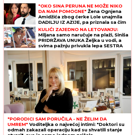
"OKO SINA PERUNA NE MOŽE NIKO
DA NAM POMOGNE"
Žena Ognjena
Amidžića zbog ćerke Lole unajmila
DADILJU IZ AZIJE, pa priznala sa čim
se suočavaju u domu! (FOTO)
KULIĆI ZAJEDNO NA LETOVANJU:
Miljana samo naručuje na plaži, Siniša
PRIDRŽAVA UNUKA Željka u vodi, a
svima pažnju privukla lepa SESTRA
Tijana (VIDEO)
"PORODICI SAM PORUČILA - NE ŽELIM DA
UMREM"
Voditeljka o najvećoj intimi: "Doktori su
odmah zakazali operaciju kad su shvatili stanje