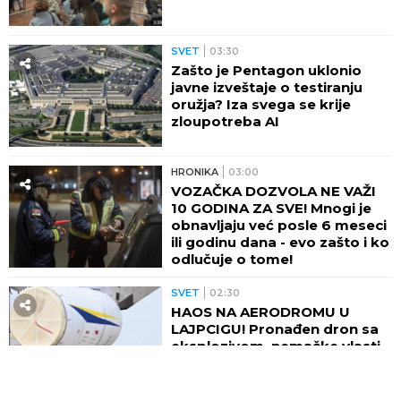
SVET
03:30
Zašto je Pentagon uklonio
javne izveštaje o testiranju
oružja? Iza svega se krije
zloupotreba AI
HRONIKA
03:00
VOZAČKA DOZVOLA NE VAŽI
10 GODINA ZA SVE! Mnogi je
obnavljaju već posle 6 meseci
ili godinu dana - evo zašto i ko
odlučuje o tome!
SVET
02:30
HAOS NA AERODROMU U
LAJPCIGU! Pronađen dron sa
eksplozivom, nemačke vlasti
poslale oštru poruku Rusiji
(FOTO)