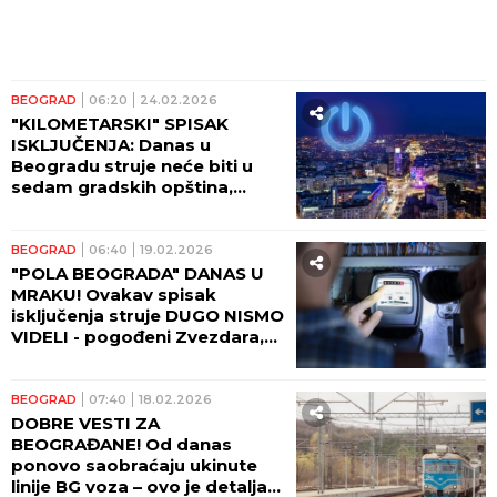
BEOGRAD
06:20
24.02.2026
"KILOMETARSKI" SPISAK
ISKLJUČENJA: Danas u
Beogradu struje neće biti u
sedam gradskih opština,
negde čak i do 10 SATI bez
prestanka
BEOGRAD
06:40
19.02.2026
"POLA BEOGRADA" DANAS U
MRAKU! Ovakav spisak
isključenja struje DUGO NISMO
VIDELI - pogođeni Zvezdara,
Palilula, Savski venac,
Obrenovac...
BEOGRAD
07:40
18.02.2026
DOBRE VESTI ZA
BEOGRAĐANE! Od danas
ponovo saobraćaju ukinute
linije BG voza – ovo je detaljan