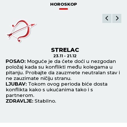
HOROSKOP
STRELAC
23.11 - 21.12
POSAO:
Moguće je da ćete doći u nezgodan
P
položaj kada su konflikti među kolegama u
ra
pitanju. Probajte da zauzmete neutralan stav i
ob
ne zauzimate ničiju stranu.
L
LJUBAV:
Tokom ovog perioda biće dosta
up
konflikta kako s ukućanima tako i s
n
partnerom.
Z
ZDRAVLJE:
Stabilno.