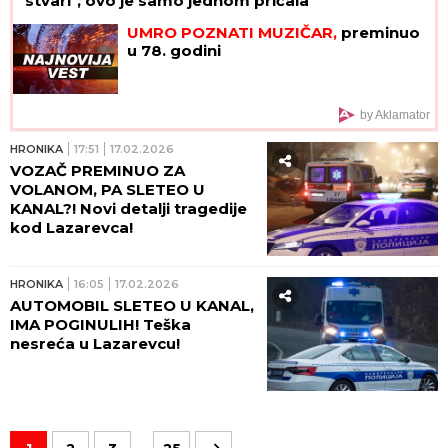
stvari", ovo je samo jednom pričala
UMRO POZNATI MUZIČAR,
preminuo
u 78. godini
by Aklamator
HRONIKA
17:51
17.02.2026
VOZAČ PREMINUO ZA
VOLANOM, PA SLETEO U
KANAL?! Novi detalji tragedije
kod Lazarevca!
HRONIKA
16:05
17.02.2026
AUTOMOBIL SLETEO U KANAL,
IMA POGINULIH! Teška
nesreća u Lazarevcu!