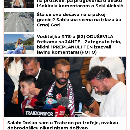
na prozivke, pa progovorila o dečku
i šokirala komentarom o Seki Aleksić
(VIDEO)
Šta se ovo dešava na srpskoj
granici? Sablasna scena na izlazu ka
Crnoj Gori
Voditeljka RTS-a (52) ODUŠEVILA
fotkama sa JAHTE - Zategnuto telo,
bikini i PREPLANULI TEN izazvali
lavinu komentara! (FOTO)
Salah: Došao sam u Trabzon po trofeje, ovakvu
dobrodošlicu nikad nisam doživeo