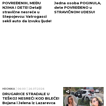
POVREĐENIH, MEĐU
Jedna osoba POGINULA,
NJIMA I DETE! Detalji
dete POVREĐENO u
stravične nesreće u
STRAVIČNOM UDESU!
Stepojevcu: Vatrogasci
sekli auto da izvuku ljude!
HRONIKA
06:00
26.07.2026
DRUGARICE STRADALE U
TEŠKOJ NESREĆI KOD BILEĆE!
Bojana i Jelena iz Lazarevca