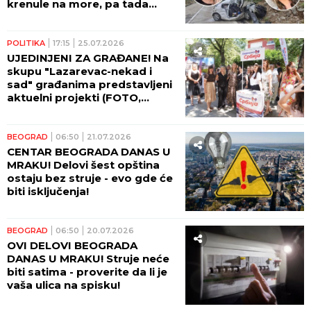
krenule na more, pa tada
poginule u stravičnom sudaru
sa kamionom: "MOLILA SAM
BOGA DA NISU ONE, A ZNALA
POLITIKA
17:15
25.07.2026
SAM..."
UJEDINJENI ZA GRAĐANE! Na
skupu "Lazarevac-nekad i
sad" građanima predstavljeni
aktuelni projekti (FOTO,
VIDEO)
BEOGRAD
06:50
21.07.2026
CENTAR BEOGRADA DANAS U
MRAKU! Delovi šest opština
ostaju bez struje - evo gde će
biti isključenja!
BEOGRAD
06:50
20.07.2026
OVI DELOVI BEOGRADA
DANAS U MRAKU! Struje neće
biti satima - proverite da li je
vaša ulica na spisku!