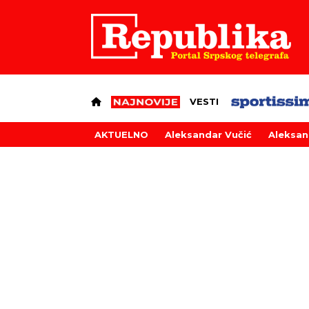
VESTI
AKTUELNO
Aleksandar Vučić
Aleksan