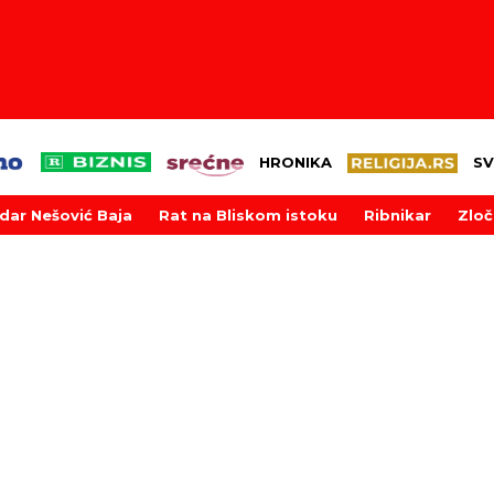
HRONIKA
SV
dar Nešović Baja
Rat na Bliskom istoku
Ribnikar
Zloč