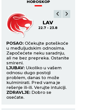
HOROSKOP
LAV
DE
22.7 - 23.8
24.8
osi
POSAO:
Očekujte poteškoće
POSAO:
Uspeh u k
u međuljudskim odnosima.
zanimanjima i u ob
im
Započećete neku saradnju,
prosvete obeležiće
ali ne bez prepreka. Ostanite
Međutim, imate taj
smireni.
koji vas podrivaju.
LJUBAV:
Ukoliko u vašem
LJUBAV:
Partneru 
aku
odnosu dugo postoji
više pažnje i otvo
problem, danas to može
razgovarajte da ne
kulminirati. Pred vama je
do velike rasprave 
rešenje ili-ili. Verujte intuiciji.
razilaženja.
ZDRAVLJE:
Dobro se
ZDRAVLJE:
Pojača
osećate.
nervoza.