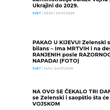
Ukrajini do 2029.
SVET
03:30
29.07.2026
PAKAO U KIJEVU! Zelenski s
bilans – Ima MRTVIH i na de
RANJENIH posle RAZORNOG
NAPADA! (FOTO)
SVET
14:14
24.07.2026
NA OVO SE ČEKALO TRI DAN
se Zelenski i saopštio šta će 
VOJSKOM