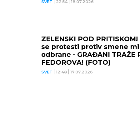
SVET
22:54
18.07.2026
ZELENSKI POD PRITISKOM! N
se protesti protiv smene mi
odbrane - GRAĐANI TRAŽE
FEDOROVA! (FOTO)
SVET
12:48
17.07.2026