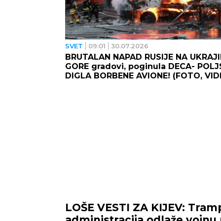
SVET
09:01
30.07.2026
BRUTALAN NAPAD RUSIJE NA UKRAJI
GORE gradovi, poginula DECA- POL
DIGLA BORBENE AVIONE! (FOTO, VID
LOŠE VESTI ZA KIJEV: Tram
administracija odlaže vojnu