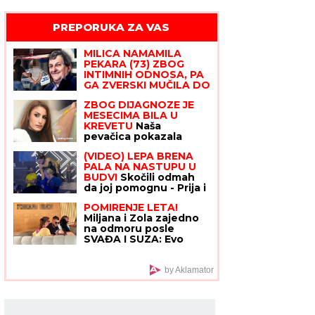
PREPORUKA ZA VAS
MILICA NAMAMILA
PEKARA (73) ZBOG
INTIMNIH ODNOSA, PA
GA ZVERSKI MUČILA DO
SMRTI!
Otkrivamo
ZBOG DIJAGNOZE JE
detalje ubistva na
MESECIMA BILA U
Karaburmi koji LEDE
KREVETU
Naša
KRV: Izdahnuo u
pevačica pokazala
najgorim mukama dok
kako prima INFUZIJU,
su ga osumnjičeni
(VIDEO) LEPA BRENA
pa otkrila u kakvom je
pljačkali
PALA NA NASTUPU U
trenutno stanju - ovih
BUDVI
Skočili odmah
dana prodaje i kuću
da joj pomognu - Prija i
nova snajka đuskale, a
POMIRENJE LETA!
evo šta je Viktor radio
Miljana i Zola zajedno
cele noći
na odmoru posle
SVAĐA I SUZA: Evo
kako se ponašaju pred
svima u baru! (VIDEO)
by Aklamator