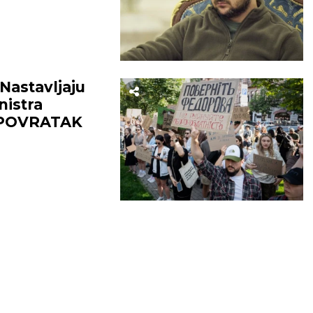
astavljaju
nistra
 POVRATAK