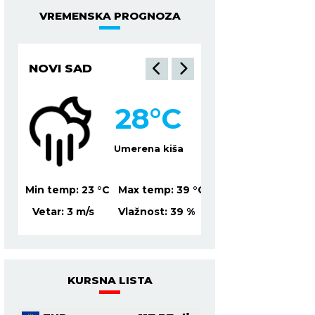
VREMENSKA PROGNOZA
NOVI SAD
NIŠ
28
°C
2
lačno
Umerena kiša
Mesti
39
°C
Min temp:
23
°C
Max temp:
39
°C
Min temp:
21
°C
Ma
0
%
Vetar:
3
m/s
Vlažnost:
39
%
Vetar:
2
m/s
Vl
KURSNA LISTA