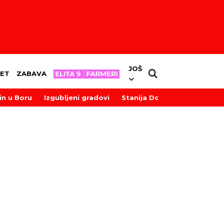
JOŠ
ET
ZABAVA
in u Boru
Izgubljeni gradovi
Stanija Dobrojević