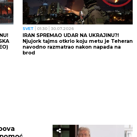
SVET
01:30
30.07.2026
NU!
IRAN SPREMAO UDAR NA UKRAJINU?!
JSKA
Njujork tajms otkrio koju metu je Teheran
EO)
navodno razmatrao nakon napada na
brod
pova
 pomoć