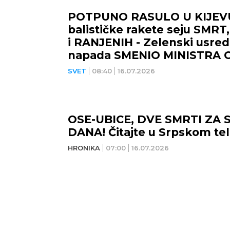
POTPUNO RASULO U KIJEVU
balističke rakete seju SMR
i RANJENIH - Zelenski usre
NOVI SAD
NIŠ
napada SMENIO MINISTRA 
(VIDEO)
SVET
08:40
16.07.2026
28
°C
Umerena kiša
OSE-UBICE, DVE SMRTI ZA 
DANA! Čitajte u Srpskom tel
Min temp:
23
°C
Max temp:
39
°C
Min 
HRONIKA
07:00
16.07.2026
Vetar:
3
m/s
Vlažnost:
39
%
Vet