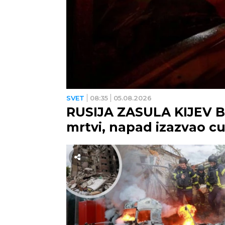
SVET
08:35
05.08.2026
RUSIJA ZASULA KIJEV B
mrtvi, napad izazvao c