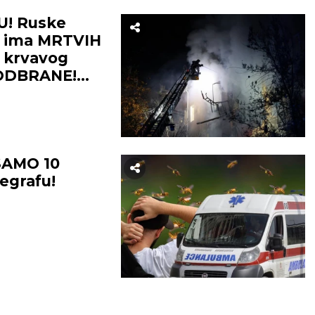
! Ruske
T, ima MRTVIH
d krvavog
BEOGRAD
ODBRANE!
26
°C
25
°C
Mestimično oblačno
Mestimično ob
SAMO 10
egrafu!
temp:
21
°C
Max temp:
37
°C
Min temp:
23
°C
Max temp:
ar:
2
m/s
Vlažnost:
41
%
Vetar:
3
m/s
Vlažnost:
6