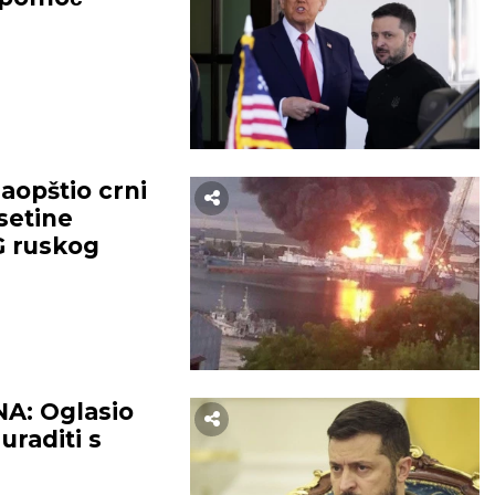
aopštio crni
setine
 ruskog
A: Oglasio
uraditi s