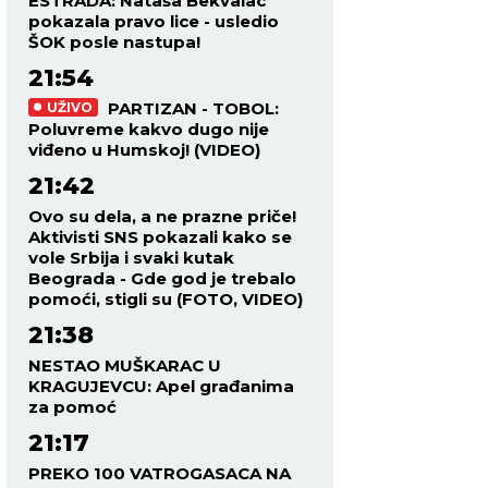
ESTRADA: Nataša Bekvalac
pokazala pravo lice - usledio
ŠOK posle nastupa!
21:54
PARTIZAN - TOBOL:
UŽIVO
Poluvreme kakvo dugo nije
viđeno u Humskoj! (VIDEO)
21:42
Ovo su dela, a ne prazne priče!
Aktivisti SNS pokazali kako se
vole Srbija i svaki kutak
Beograda - Gde god je trebalo
pomoći, stigli su (FOTO, VIDEO)
21:38
NESTAO MUŠKARAC U
KRAGUJEVCU: Apel građanima
za pomoć
21:17
PREKO 100 VATROGASACA NA