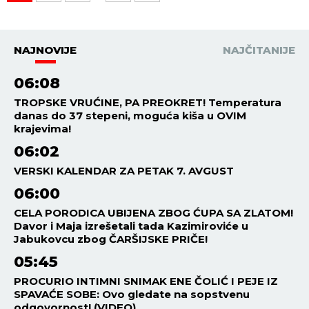
NAJNOVIJE
NAJČITANIJE
06:08
TROPSKE VRUĆINE, PA PREOKRET! Temperatura
danas do 37 stepeni, moguća kiša u OVIM
krajevima!
06:02
VERSKI KALENDAR ZA PETAK 7. AVGUST
06:00
CELA PORODICA UBIJENA ZBOG ĆUPA SA ZLATOM!
Davor i Maja izrešetali tada Kazimiroviće u
Jabukovcu zbog ČARŠIJSKE PRIČE!
05:45
PROCURIO INTIMNI SNIMAK ENE ČOLIĆ I PEJE IZ
SPAVAĆE SOBE: Ovo gledate na sopstvenu
odgovornost! (VIDEO)