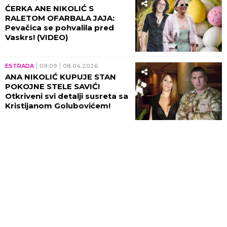
ĆERKA ANE NIKOLIĆ S
RALETOM OFARBALA JAJA:
Pevačica se pohvalila pred
Vaskrs! (VIDEO)
ESTRADA
09:09
08.04.2026
ANA NIKOLIĆ KUPUJE STAN
POKOJNE STELE SAVIĆ!
Otkriveni svi detalji susreta sa
Kristijanom Golubovićem!