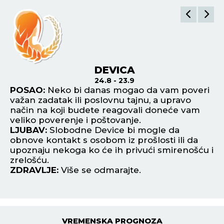
DEVICA
24.8 - 23.9
vam
POSAO:
Neko bi danas mogao da vam poveri
P
važan zadatak ili poslovnu tajnu, a upravo
ve
način na koji budete reagovali doneće vam
pr
ju
veliko poverenje i poštovanje.
da
LJUBAV:
Slobodne Device bi mogle da
L
obnove kontakt s osobom iz prošlosti ili da
za
upoznaju nekoga ko će ih privući smirenošću i
bu
zrelošću.
Z
ZDRAVLJE:
Više se odmarajte.
VREMENSKA PROGNOZA