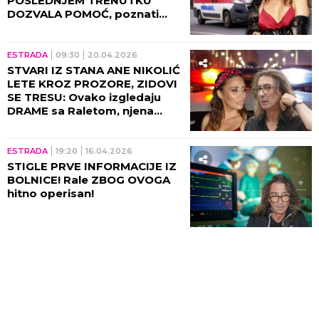
POSLEDNJEM TRENUTKU
DOZVALA POMOĆ, poznati
detalji!
ESTRADA
09:30
20.04.2026
STVARI IZ STANA ANE NIKOLIĆ
LETE KROZ PROZORE, ZIDOVI
SE TRESU: Ovako izgledaju
DRAME sa Raletom, njena
ljubomora prevazilazi sve
mere!
ESTRADA
19:20
16.04.2026
STIGLE PRVE INFORMACIJE IZ
BOLNICE! Rale ZBOG OVOGA
hitno operisan!