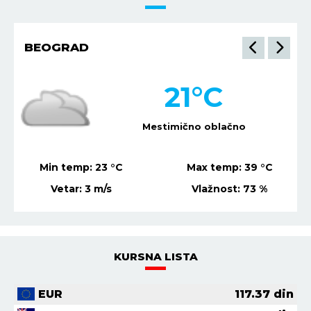
BEOGRAD
21
°C
Mestimično oblačno
Min temp:
23
°C
Max temp:
39
°C
Vetar:
3
m/s
Vlažnost:
73
%
KURSNA LISTA
EUR
117.37
din