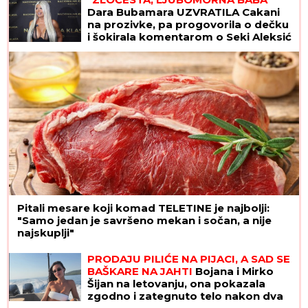
Dara Bubamara UZVRATILA Cakani
na prozivke, pa progovorila o dečku
i šokirala komentarom o Seki Aleksić
(VIDEO)
Pitali mesare koji komad TELETINE je najbolji:
"Samo jedan je savršeno mekan i sočan, a nije
najskuplji"
PRODAJU PILIĆE NA PIJACI, A SAD SE
BAŠKARE NA JAHTI
Bojana i Mirko
Šijan na letovanju, ona pokazala
zgodno i zategnuto telo nakon dva