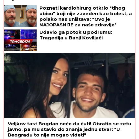
Poznati kardiohirurg otkrio "tihog
ubicu" koji nije zaveden kao bolest, a
polako nas uništava: "Ovo je
NAJOPASNIJE za naše zdravlje"
Udavio ga potok u podrumu:
Tragedija u Banji Koviljači
Veljkov tast Bogdan neće da ćuti! Obratio se zetu
javno, pa mu stavio do znanja jednu stvar: "U
Beogradu to nije mogao videti"