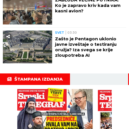
Ko je zapravo kriv kada vam
kasni avion?
SVET
03:30
Zašto je Pentagon uklonio
javne izveštaje o testiranju
oružja? Iza svega se krije
zloupotreba AI
ŠTAMPANA IZDANJA