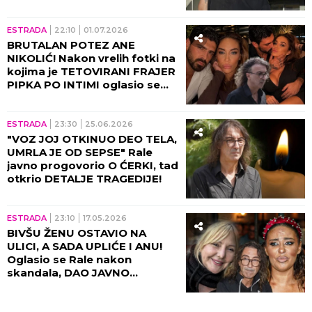
ESTRADA
22:10
01.07.2026
BRUTALAN POTEZ ANE
NIKOLIĆ! Nakon vrelih fotki na
kojima je TETOVIRANI FRAJER
PIPKA PO INTIMI oglasio se
Rale, otkrio celu istinu!
ESTRADA
23:30
25.06.2026
"VOZ JOJ OTKINUO DEO TELA,
UMRLA JE OD SEPSE" Rale
javno progovorio O ĆERKI, tad
otkrio DETALJE TRAGEDIJE!
ESTRADA
23:10
17.05.2026
BIVŠU ŽENU OSTAVIO NA
ULICI, A SADA UPLIĆE I ANU!
Oglasio se Rale nakon
skandala, DAO JAVNO
OBEĆANJE!