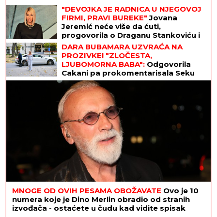
"DEVOJKA JE RADNICA U NJEGOVOJ
FIRMI, PRAVI BUREKE"
Jovana
Jeremić neće više da ćuti,
progovorila o Draganu Stankoviću i
veridbi: "Poklanjam mu titulu bivšeg
DARA BUBAMARA UZVRAĆA NA
dečka JJ"
PROZIVKE! "ZLOČESTA,
LJUBOMORNA BABA":
Odgovorila
Cakani pa prokomentarisala Seku
Aleksić
MNOGE OD OVIH PESAMA OBOŽAVATE
Ovo je 10
numera koje je Dino Merlin obradio od stranih
izvođača - ostaćete u čudu kad vidite spisak