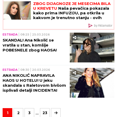
ZBOG DIJAGNOZE JE MESECIMA BILA
U KREVETU
Naša pevačica pokazala
kako prima INFUZIJU, pa otkrila u
kakvom je trenutno stanju - ovih
dana prodaje i kuću
by Aklamator
ESTRADA
08:25
25.03.2026
SKANDAL! Ana Nikolić se
vratila u stan, komšije
POBESNELE zbog HAOSA!
ESTRADA
08:30
20.03.2026
ANA NIKOLIĆ NAPRAVILA
HAOS U HOTELU! U jeku
skandala s Raletovom bivšom
isplivali detalji INCIDENTA!
...
1
2
3
23