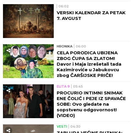
06:02
VERSKI KALENDAR ZA PETAK
7. AVGUST
HRONIKA
06:00
CELA PORODICA UBIJENA
ZBOG ĆUPA SA ZLATOM!
Davor i Maja izrešetali tada
Kazimiroviće u Jabukovcu
zbog ČARŠIJSKE PRIČE!
ELITA 9
05:45
PROCURIO INTIMNI SNIMAK
ENE ČOLIĆ I PEJE IZ SPAVAĆE
SOBE: Ovo gledate na
sopstvenu odgovornost!
(VIDEO)
VESTI
04:30
ZABLUDA VEĆINE PUTNIKA: