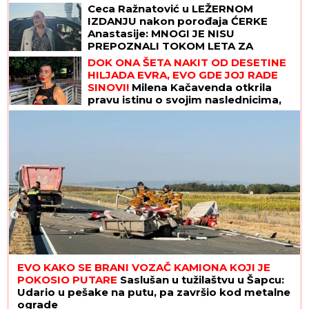
porođaja (FOTO)
Ceca Ražnatović u LEŽERNOM
IZDANJU nakon porođaja ĆERKE
Anastasije: MNOGI JE NISU
PREPOZNALI TOKOM LETA ZA
SRBIJU! (FOTO)
DOK ONA ŠETA NAKIT OD DESETINE
HILJADA EVRA, EVO GDE JOJ RADE
SINOVI!
Milena Kačavenda otkrila
pravu istinu o svojim naslednicima,
jedan je na primorju
EVO KAKO SE BRANI VOZAČ KAMIONA KOJI JE
POKOSIO PUTARE
Saslušan u tužilaštvu u Šapcu:
Udario u pešake na putu, pa završio kod metalne
ograde