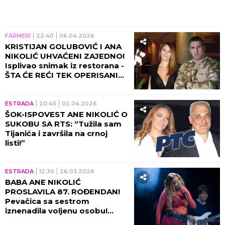
FARMERI
22:40
06.04.2026
KRISTIJAN GOLUBOVIĆ I ANA
NIKOLIĆ UHVAĆENI ZAJEDNO!
Isplivao snimak iz restorana -
ŠTA ĆE REĆI TEK OPERISANI
RALE NA OVO?! (ŠOK-VIDEO)
ESTRADA
20:45
02.04.2026
ŠOK-ISPOVEST ANE NIKOLIĆ O
SUKOBU SA RTS: “Tužila sam
Tijanića i završila na crnoj
listi!”
ESTRADA
12:30
26.03.2026
BABA ANE NIKOLIĆ
PROSLAVILA 87. ROĐENDAN!
Pevačica sa sestrom
iznenadila voljenu osobu!
(FOTO)