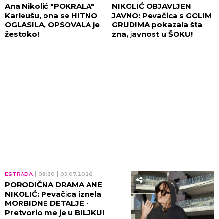
Ana Nikolić "POKRALA"
NIKOLIĆ OBJAVLJEN
Karleušu, ona se HITNO
JAVNO: Pevačica s GOLIM
OGLASILA, OPSOVALA je
GRUDIMA pokazala šta
žestoko!
zna, javnost u ŠOKU!
ESTRADA
08:30
05.07.2026
PORODIČNA DRAMA ANE
NIKOLIĆ: Pevačica iznela
MORBIDNE DETALJE -
Pretvorio me je u BILJKU!