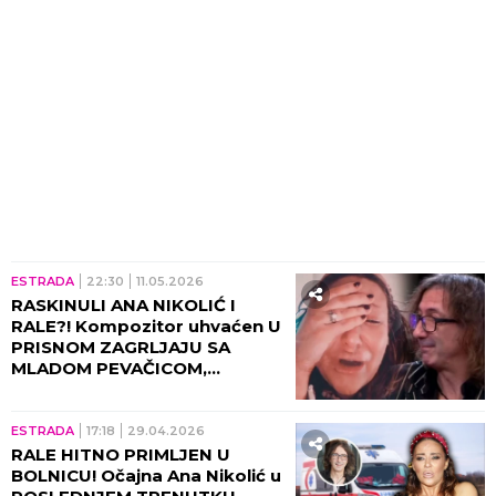
ESTRADA
22:30
11.05.2026
RASKINULI ANA NIKOLIĆ I
RALE?! Kompozitor uhvaćen U
PRISNOM ZAGRLJAJU SA
MLADOM PEVAČICOM,
otkriveni šok-detalji!
ESTRADA
17:18
29.04.2026
RALE HITNO PRIMLJEN U
BOLNICU! Očajna Ana Nikolić u