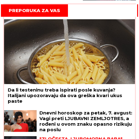
PREPORUKA ZA VAS
Da li testeninu treba ispirati posle kuvanja?
Italijani upozoravaju da ova greška kvari ukus
paste
Dnevni horoskop za petak, 7. avgust:
Vagi preti LJUBAVNI ZEMLJOTRES, a
rođeni u ovom znaku opasno rizikuju
na poslu
"ZLOČESTA, LJUBOMORNA BABA"