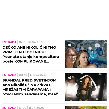
ESTRADA
16:16
16.04.2026
DEČKO ANE NIKOLIĆ HITNO
PRIMLJEN U BOLNICU!
Poznato stanje kompozitora
posle KOMPLIKOVANE
OPERACIJE SRCA!
ESTRADA
08:30
13.04.2026
SKANDAL PRED SVETINJOM!
Ana Nikolić ušla u crkvu u
MREŽASTIM ČARAPAMA i
otvorenim sandalama, mreže
se usijale od besa: Zar takva
pred boga?!
ESTRADA
13:00
11.04.2026