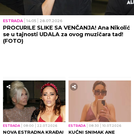
ESTRADA
14:05
28.07.2026
PROCURILE SLIKE SA VENČANJA! Ana Nikolić
se u tajnosti UDALA za ovog muzičara tad!
(FOTO)
ESTRADA
08:00
22.07.2026
ESTRADA
08:30
10.07.2026
NOVA ESTRADNA KRAĐA!
KUĆNI SNIMAK ANE