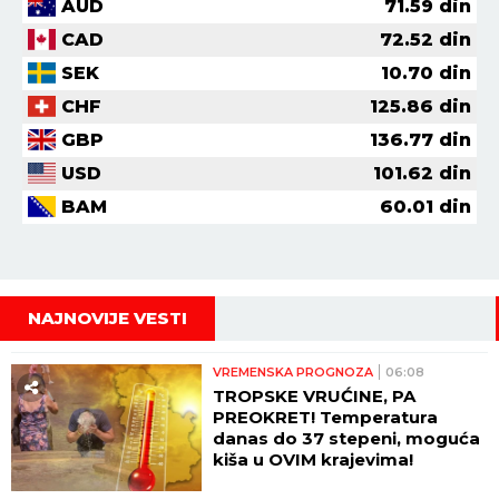
AUD
71.59
din
CAD
72.52
din
SEK
10.70
din
CHF
125.86
din
GBP
136.77
din
USD
101.62
din
BAM
60.01
din
NAJNOVIJE VESTI
VREMENSKA PROGNOZA
06:08
TROPSKE VRUĆINE, PA
PREOKRET! Temperatura
danas do 37 stepeni, moguća
kiša u OVIM krajevima!