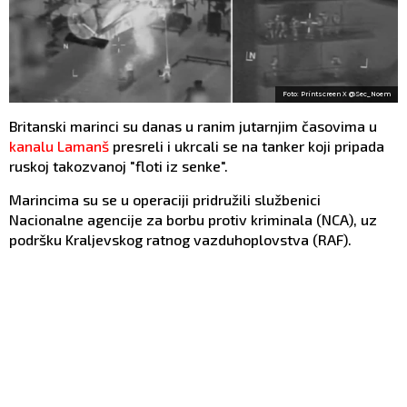
Foto: Printscreen X @Sec_Noem
Britanski marinci su danas u ranim jutarnjim časovima u
kanalu Lamanš
presreli i ukrcali se na tanker koji pripada
ruskoj takozvanoj "floti iz senke".
Marincima su se u operaciji pridružili službenici
Nacionalne agencije za borbu protiv kriminala (NCA), uz
podršku Kraljevskog ratnog vazduhoplovstva (RAF).