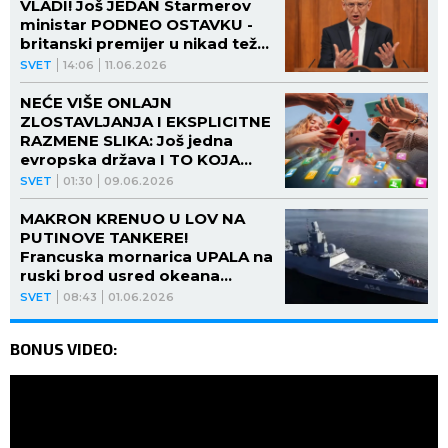
VLADI! Još JEDAN Starmerov
ministar PODNEO OSTAVKU -
britanski premijer u nikad težoj
situaciji!
SVET
14:06
11.06.2026
NEĆE VIŠE ONLAJN
ZLOSTAVLJANJA I EKSPLICITNE
RAZMENE SLIKA: Još jedna
evropska država I TO KOJA
zabraniće društvene mreže za
SVET
01:30
09.06.2026
decu do 16 godina
MAKRON KRENUO U LOV NA
PUTINOVE TANKERE!
Francuska mornarica UPALA na
ruski brod usred okeana
(VIDEO)
SVET
08:43
01.06.2026
BONUS VIDEO: