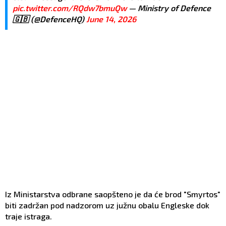
pic.twitter.com/RQdw7bmuQw
— Ministry of Defence
🇬🇧 (@DefenceHQ)
June 14, 2026
Iz Ministarstva odbrane saopšteno je da će brod "Smyrtos"
biti zadržan pod nadzorom uz južnu obalu Engleske dok
traje istraga.