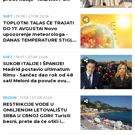
POKOJNOM LINDZIJU
GREJEMU!
SVET
19:38
07.08.2026
TOPLOTNI TALAS ĆE TRAJATI
DO 17. AVGUSTA! Novo
upozorenje meteorologa -
DANAS TEMPERATURE STIGLE
I DO 48 STEPENI!
SVET
18:01
07.08.2026
SUKOB ITALIJE I ŠPANIJE!
Madrid postavio ultimatum
Rimu - Sančez dao rok od 48
sati Meloni da povuče ovu
odluku, ona kratko rekla da
neće!
REGION
17:58
07.08.2026
RESTRIKCIJE VODE U
OMILJENOM LETOVALIŠTU
SRBA U CRNOJ GORI! Turisti
besni, prete da će otići i
otkazati smeštaj - POTPUNO
RASULO!