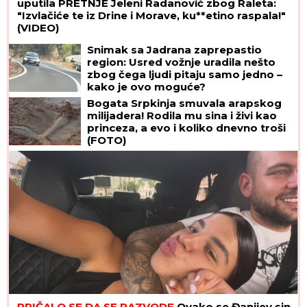
uputila PRETNJE Jeleni Radanović zbog Raleta:
"Izvlačiće te iz Drine i Morave, ku**etino raspala!"
(VIDEO)
Snimak sa Jadrana zaprepastio
region: Usred vožnje uradila nešto
zbog čega ljudi pitaju samo jedno –
kako je ovo moguće?
Bogata Srpkinja smuvala arapskog
milijadera! Rodila mu sina i živi kao
princeza, a evo i koliko dnevno troši
(FOTO)
PRIČALO SE DA SE RAZVODE
Ovako se Đanijev sin