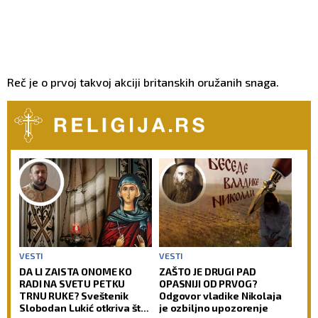
Reč je o prvoj takvoj akciji britanskih oružanih snaga.
VESTI
VESTI
DA LI ZAISTA ONOME KO
ZAŠTO JE DRUGI PAD
RADI NA SVETU PETKU
OPASNIJI OD PRVOG?
TRNU RUKE? Sveštenik
Odgovor vladike Nikolaja
Slobodan Lukić otkriva šta
je ozbiljno upozorenje