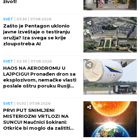
život!
SVET
03:30
07.08.2026
Zašto je Pentagon uklonio
javne izveštaje o testiranju
oružja? Iza svega se krije
zloupotreba AI
SVET
02:30
07.08.2026
HAOS NA AERODROMU U
LAJPCIGU! Pronađen dron sa
eksplozivom, nemačke vlasti
poslale oštru poruku Rusiji
(FOTO)
SVET
01:30
07.08.2026
PRVI PUT SNIMLJENI
MISTERIOZNI VRTLOZI NA
SUNCU! Naučnici šokirani:
Otkriće bi moglo da zaštiti
Zemlju od katastrofalnih
posledica