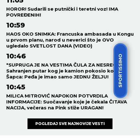
11:05
HOROR! Sudarili se putnički i teretni voz! IMA
POVREĐENIH!
10:59
HAOS OKO SNIMKA: Francuska ambasada u Kongu
u prvom planu, narod u neverici što je OVO
ugledalo SVETLOST DANA (VIDEO)
10:46
SPORTISSIMO
"SUPRUGA JE NA VESTIMA ČULA ZA NESREĆU!"
Sahranjen putar kog je kamion pokosio kod
Šapca: Peđa je imao samo JEDNU ŽELJU!
10:45
MILICA MITROVIĆ NAPOKON POTVRDILA
INFORMACIJE: Suočavanje koje je čekala ČITAVA
NACIJA, večeras na Pink stiže URAGAN!
POGLEDAJ SVE NAJNOVIJE VESTI