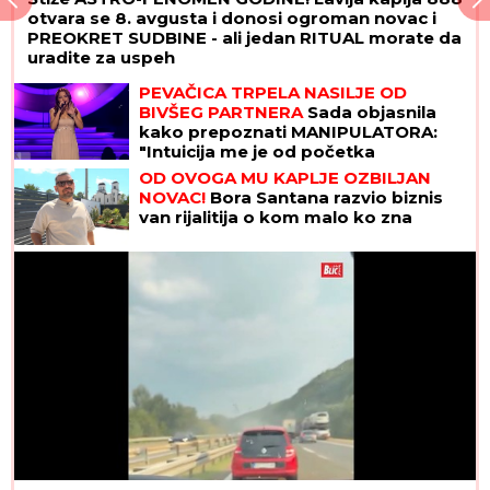
otvara se 8. avgusta i donosi ogroman novac i
PREOKRET SUDBINE - ali jedan RITUAL morate da
uradite za uspeh
PEVAČICA TRPELA NASILJE OD
BIVŠEG PARTNERA
Sada objasnila
kako prepoznati MANIPULATORA:
"Intuicija me je od početka
upozoravala"
OD OVOGA MU KAPLJE OZBILJAN
NOVAC!
Bora Santana razvio biznis
van rijalitija o kom malo ko zna