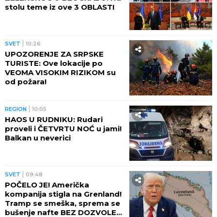
stolu teme iz ove 3 OBLASTI
SVET
10:26
UPOZORENJE ZA SRPSKE
TURISTE: Ove lokacije po
VEOMA VISOKIM RIZIKOM su
od požara!
REGION
10:05
HAOS U RUDNIKU: Rudari
proveli i ČETVRTU NOĆ u jami!
Balkan u neverici
SVET
09:48
POČELO JE! Američka
kompanija stigla na Grenland!
Tramp se smeška, sprema se
bušenje nafte BEZ DOZVOLE