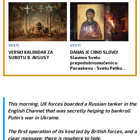
je prava pozadina ovih
verovanja
VESTI
VESTI
VERSKI KALENDAR ZA
DANAS JE CRNO SLOVO!
SUBOTU 8. AVGUST
Slavimo Svetu
prepodobnomučenicu
Paraskevu - Svetu Petku
Rimljanku
This morning, UK forces boarded a Russian tanker in the
English Channel that was secretly helping to bankroll
Putin's war in Ukraine.
The first operation of its kind led by British forces, and a
clear message: there is nowhere to hide.