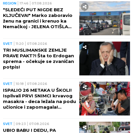
REGION
17:46
07.08.2026
"SLEDEĆI PUT NIGDE BEZ
KLJUČEVA!" Marko zaboravio
ženu na granici i krenuo ka
Nemačkoj - JELENA OTIŠLA
DO TOALETA, PA DOŽIVELA
ŠOK ŽIVOTA!
SVET
11:20
07.08.2026
TRI MUSLIMANSKE ZEMLJE
PRAVE PAKT?! Šta to Erdogan
sprema - očekuje se zvaničan
potpis!
SVET
10:18
07.08.2026
ISPALIO 26 METAKA U ŠKOLI!
Isplivali PRVI SNIMCI krvavog
masakra - deca ležala na podu
učionice i zapomagala!
(VIDEO)
SVET
09:23
07.08.2026
UBIO BABU I DEDU, PA