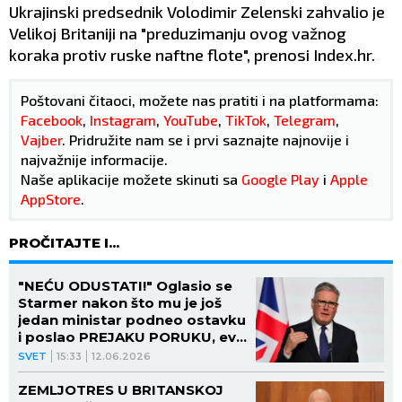
Ukrajinski predsednik Volodimir Zelenski zahvalio je
Velikoj Britaniji na "preduzimanju ovog važnog
koraka protiv ruske naftne flote", prenosi Index.hr.
Poštovani čitaoci, možete nas pratiti i na platformama:
Facebook
,
Instagram
,
YouTube
,
TikTok
,
Telegram
,
Vajber
. Pridružite nam se i prvi saznajte najnovije i
najvažnije informacije.
Naše aplikacije možete skinuti sa
Google Play
i
Apple
AppStore
.
PROČITAJTE I...
"NEĆU ODUSTATI!" Oglasio se
Starmer nakon što mu je još
jedan ministar podneo ostavku
i poslao PREJAKU PORUKU, evo
šta je sve poručio
SVET
15:33
12.06.2026
ZEMLJOTRES U BRITANSKOJ