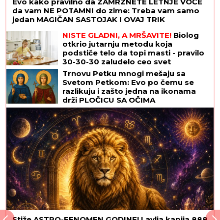
Evo kako pravilno da ZAMRZNETE LETNJE VOĆE
da vam NE POTAMNI do zime: Treba vam samo
jedan MAGIČAN SASTOJAK I OVAJ TRIK
NISTE GLADNI, A MRŠAVITE!
Biolog
otkrio jutarnju metodu koja
podstiče telo da topi masti - pravilo
30-30-30 zaludelo ceo svet
Trnovu Petku mnogi mešaju sa
Svetom Petkom: Evo po čemu se
razlikuju i zašto jedna na ikonama
drži PLOČICU SA OČIMA
Stiže ASTRO-FENOMEN GODINE! Lavlja kapija 888