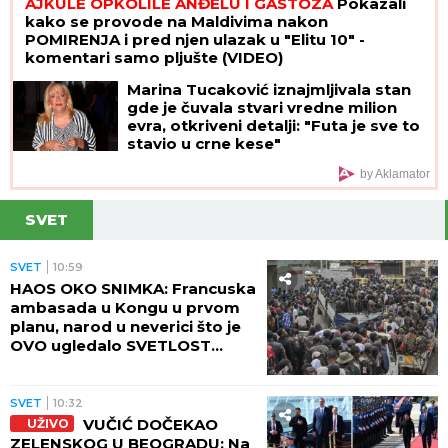
AJKULE OPKOLILE ANĐELU I GASTOZA
Pokazali
kako se provode na Maldivima nakon
POMIRENJA i pred njen ulazak u "Elitu 10" -
komentari samo pljušte (VIDEO)
Marina Tucaković iznajmljivala stan
gde je čuvala stvari vredne milion
evra, otkriveni detalji: "Futa je sve to
stavio u crne kese"
by Aklamator
SVET
SVET
10:59
HAOS OKO SNIMKA: Francuska
ambasada u Kongu u prvom
planu, narod u neverici što je
OVO ugledalo SVETLOST
DANA (VIDEO)
SVET
10:32
VUČIĆ DOČEKAO
UŽIVO
ZELENSKOG U BEOGRADU: Na