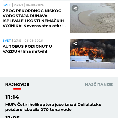
SVET
23:49
06.08.2026
ZBOG REKORDNOG NISKOG
VODOSTAJA DUNAVA,
ISPLIVALE I KOSTI NEMAČKIH
VOJNIKA! Neverovatna otkrića
ređaju se jedno za drugim -
pored njih motocikl Vermahta!
SVET
23:13
06.08.2026
AUTOBUS PODIGNUT U
VAZDUH! Ima mrtvih!
NAJNOVIJE
NAJČITANIJE
11:14
MUP: Četiri helikoptera juče iznad Deliblatske
peščare izbacila 270 tona vode