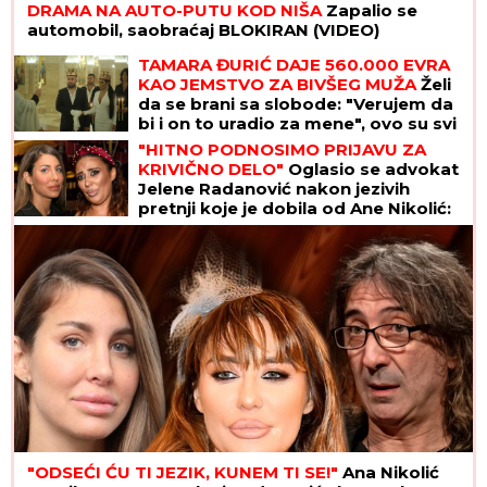
DRAMA NA AUTO-PUTU KOD NIŠA
Zapalio se
automobil, saobraćaj BLOKIRAN (VIDEO)
TAMARA ĐURIĆ DAJE 560.000 EVRA
KAO JEMSTVO ZA BIVŠEG MUŽA
Želi
da se brani sa slobode: "Verujem da
bi i on to uradio za mene", ovo su svi
detalji
"HITNO PODNOSIMO PRIJAVU ZA
KRIVIČNO DELO"
Oglasio se advokat
Jelene Radanović nakon jezivih
pretnji koje je dobila od Ane Nikolić:
"To je sramno"
"ODSEĆI ĆU TI JEZIK, KUNEM TI SE!"
Ana Nikolić