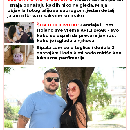
i snaja ponašaju kad ih niko ne gleda, Minja
objavila fotografiju sa suprugom, jedan detalj
jasno otkriva u kakvom su braku
ŠOK U HOLIVUDU:
Zendaja i Tom
Holand sve vreme KRILI BRAK - evo
kako su uspeli da prevare javnost i
kako je izgledala njihova
GLAMUROZNA SVADBA
Sipala sam so u teglicu i dodala 3
sastojka: Hodnik mi sada miriše kao
luksuzna parfimerija