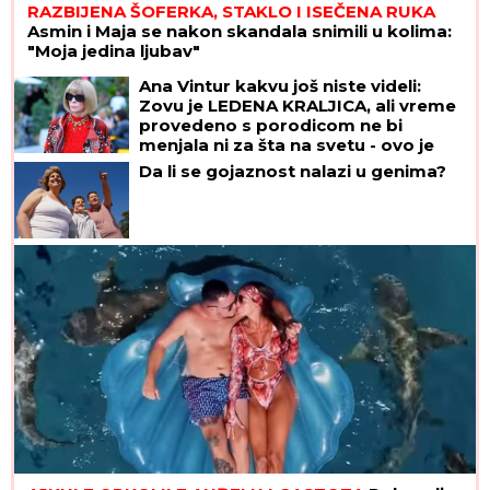
RAZBIJENA ŠOFERKA, STAKLO I ISEČENA RUKA
Asmin i Maja se nakon skandala snimili u kolima:
"Moja jedina ljubav"
Ana Vintur kakvu još niste videli:
Zovu je LEDENA KRALJICA, ali vreme
provedeno s porodicom ne bi
menjala ni za šta na svetu - ovo je
njen UNUK OLIVER
Da li se gojaznost nalazi u genima?