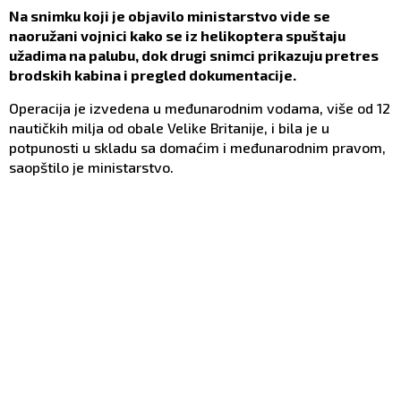
Na snimku koji je objavilo ministarstvo vide se
naoružani vojnici kako se iz helikoptera spuštaju
užadima na palubu, dok drugi snimci prikazuju pretres
brodskih kabina i pregled dokumentacije.
Operacija je izvedena u međunarodnim vodama, više od 12
nautičkih milja od obale Velike Britanije, i bila je u
potpunosti u skladu sa domaćim i međunarodnim pravom,
saopštilo je ministarstvo.