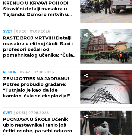
KRENUO U KRVAVI POHOD!
Stravični detalji masakra u
Tajlandu: Osmoro mrtvih u
školi, najmanje 15 osoba
ranjeno! (FOTO)
SVET
08:20
07.08.2026
RASTE BROJ MRTVIH! Detalji
masakra u elitnoj školi: Đaci i
profesori bežali od
pomahnitalog učenika: "Čula
se pucnjava, a onda je sve
utihnulo!" (FOTO)
REGION
07:42
07.08.2026
ZEMLJOTRES NA JADRANU!
Potres probudio građane:
"Tutnjalo je kao da ide
kamion, čula se eksplozija!"
SVET
06:51
07.08.2026
PUCNJAVA U ŠKOLI! Učenik
ubio nastavnika i ranio još
četiri osobe, pa sebi oduzeo