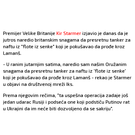
Premijer Velike Britanije
Kir Starmer
izjavio je danas da je
jutros naredio britanskim snagama da presretnu tanker za
naftu iz "flote iz senke" koji je pokušavao da prođe kroz
Lamanš.
- U ranim jutarnjim satima, naredio sam našim Oružanim
snagama da presretnu tanker za naftu iz 'flote iz senke'
koji je pokušavao da prođe kroz Lamanš - rekao je Starmer
u objavi na društvenoj mreži Iks.
Prema njegovim rečima, "ta uspešna operacija zadaje još
jedan udarac Rusiji i podseća one koji podstiču Putinov rat
u Ukrajini da im neće biti dozvoljeno da se sakriju".