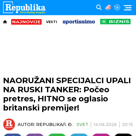
VESTI
NAORUŽANI SPECIJALCI UPALI
NA RUSKI TANKER: Počeo
pretres, HITNO se oglasio
britanski premijer!
AUTOR:
REPUBLIKA/I. Đ.
SVET
14.06.2026
20:15