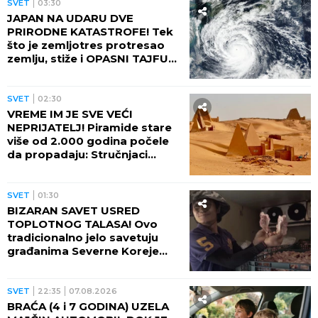
SVET
03:30
JAPAN NA UDARU DVE
PRIRODNE KATASTROFE! Tek
što je zemljotres protresao
zemlju, stiže i OPASNI TAJFUN:
Otkazano više od 500 letova,
naređene evakuacije
SVET
02:30
VREME IM JE SVE VEĆI
NEPRIJATELJ! Piramide stare
više od 2.000 godina počele
da propadaju: Stručnjaci
upozoravaju na najgori
scenario
SVET
01:30
BIZARAN SAVET USRED
TOPLOTNOG TALASA! Ovo
tradicionalno jelo savetuju
građanima Severne Koreje
tokom najvećih vrućina
SVET
22:35
07.08.2026
BRAĆA (4 i 7 GODINA) UZELA