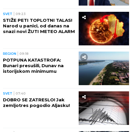
LOKALNIH VLASTI
SVET
09:23
STIŽE PETI TOPLOTNI TALAS!
Narod u panici, od danas na
snazi novi ŽUTI METEO ALARM
REGION
09:18
POTPUNA KATASTROFA:
Bunari presušili, Dunav na
istorijskom minimumu
SVET
07:40
DOBRO SE ZATRESLO! Jak
zemljotres pogodio Aljasku!