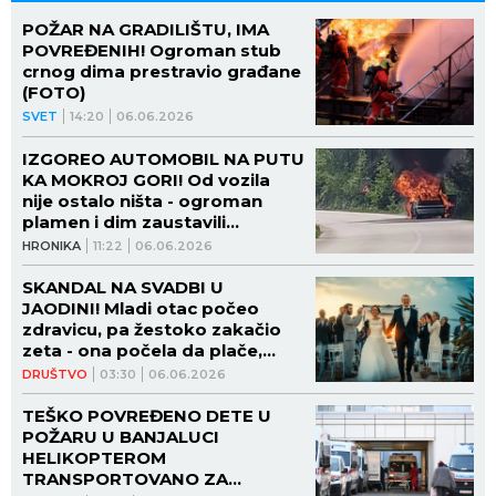
POŽAR NA GRADILIŠTU, IMA
POVREĐENIH! Ogroman stub
crnog dima prestravio građane
(FOTO)
SVET
14:20
06.06.2026
IZGOREO AUTOMOBIL NA PUTU
KA MOKROJ GORI! Od vozila
nije ostalo ništa - ogroman
plamen i dim zaustavili
saobraćaj! (VIDEO)
HRONIKA
11:22
06.06.2026
SKANDAL NA SVADBI U
JAODINI! Mladi otac počeo
zdravicu, pa žestoko zakačio
zeta - ona počela da plače,
zvanice napustile salu!
DRUŠTVO
03:30
06.06.2026
TEŠKO POVREĐENO DETE U
POŽARU U BANJALUCI
HELIKOPTEROM
TRANSPORTOVANO ZA