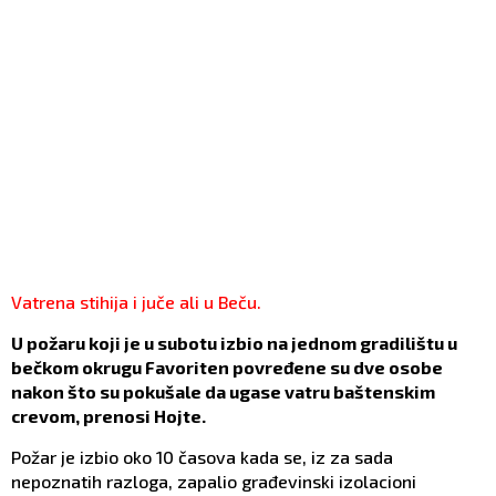
Vatrena stihija i juče ali u Beču.
U požaru koji je u subotu izbio na jednom gradilištu u
bečkom okrugu Favoriten povređene su dve osobe
nakon što su pokušale da ugase vatru baštenskim
crevom, prenosi Hojte.
Požar je izbio oko 10 časova kada se, iz za sada
nepoznatih razloga, zapalio građevinski izolacioni