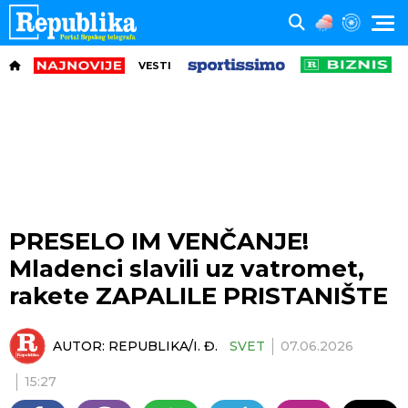
VESTI
PRESELO IM VENČANJE!
Mladenci slavili uz vatromet,
rakete ZAPALILE PRISTANIŠTE
AUTOR:
REPUBLIKA/I. Đ.
SVET
07.06.2026
15:27