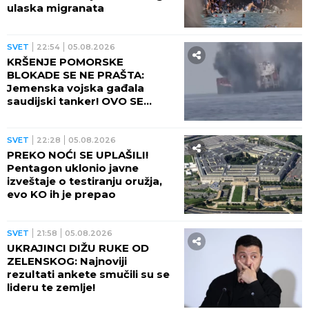
ulaska migranata
SVET
22:54
05.08.2026
KRŠENJE POMORSKE
BLOKADE SE NE PRAŠTA:
Jemenska vojska gađala
saudijski tanker! OVO SE
OPASNO ZAKUVALO
SVET
22:28
05.08.2026
PREKO NOĆI SE UPLAŠILI!
Pentagon uklonio javne
izveštaje o testiranju oružja,
evo KO ih je prepao
SVET
21:58
05.08.2026
UKRAJINCI DIŽU RUKE OD
ZELENSKOG: Najnoviji
rezultati ankete smučili su se
lideru te zemlje!