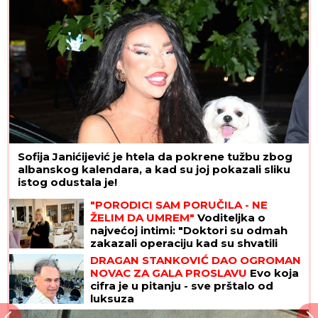
Sofija Janićijević je htela da pokrene tužbu zbog
albanskog kalendara, a kad su joj pokazali sliku
istog odustala je!
"PORODICI SAM PORUČILA - NE
ŽELIM DA UMREM"
Voditeljka o
najvećoj intimi: "Doktori su odmah
zakazali operaciju kad su shvatili
stanje stvari", ovo je samo jednom
DRAGAN STANKOVIĆ DAO OGROMAN
pričala
NOVAC ZA GALA PROSLAVU
Evo koja
cifra je u pitanju - sve prštalo od
luksuza