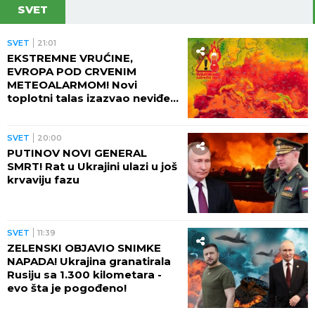
SVET
SVET
21:01
EKSTREMNE VRUĆINE,
EVROPA POD CRVENIM
METEOALARMOM! Novi
toplotni talas izazvao neviđeni
haos - besne požari, veliki
problem u energetici!
SVET
20:00
PUTINOV NOVI GENERAL
SMRT! Rat u Ukrajini ulazi u još
krvaviju fazu
SVET
11:39
ZELENSKI OBJAVIO SNIMKE
NAPADA! Ukrajina granatirala
Rusiju sa 1.300 kilometara -
evo šta je pogođeno!