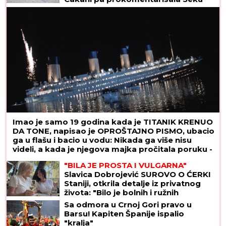
Aleksić
Imao je samo 19 godina kada je TITANIK KRENUO
DA TONE, napisao je OPROŠTAJNO PISMO, ubacio
ga u flašu i bacio u vodu: Nikada ga više nisu
videli, a kada je njegova majka pročitala poruku -
SRCE JOJ JE PUKLO
"BILA JE PROSTA I VULGARNA"
Slavica Dobrojević SUROVO O ĆERKI
Staniji, otkrila detalje iz privatnog
života: "Bilo je bolnih i ružnih
trenutaka"
Sa odmora u Crnoj Gori pravo u
Barsu! Kapiten Španije ispalio
"kralja"