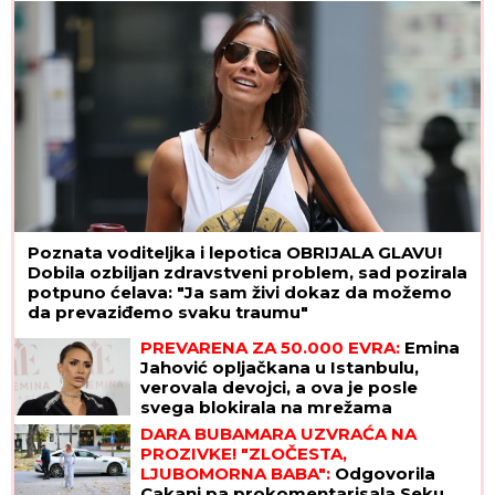
Poznata voditeljka i lepotica OBRIJALA GLAVU!
Dobila ozbiljan zdravstveni problem, sad pozirala
potpuno ćelava: "Ja sam živi dokaz da možemo
da prevaziđemo svaku traumu"
PREVARENA ZA 50.000 EVRA:
Emina
Jahović opljačkana u Istanbulu,
verovala devojci, a ova je posle
svega blokirala na mrežama
DARA BUBAMARA UZVRAĆA NA
PROZIVKE! "ZLOČESTA,
LJUBOMORNA BABA":
Odgovorila
Cakani pa prokomentarisala Seku