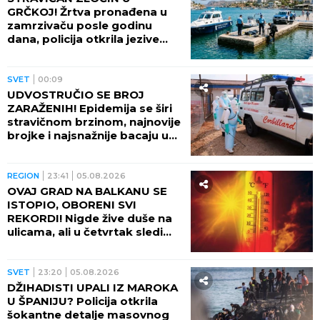
GRČKOJ! Žrtva pronađena u
zamrzivaču posle godinu
dana, policija otkrila jezive
okolnosti
SVET
00:09
UDVOSTRUČIO SE BROJ
ZARAŽENIH! Epidemija se širi
stravičnom brzinom, najnovije
brojke i najsnažnije bacaju u
OČAJ
REGION
23:41
05.08.2026
OVAJ GRAD NA BALKANU SE
ISTOPIO, OBORENI SVI
REKORDI! Nigde žive duše na
ulicama, ali u četvrtak sledi
veliki preokret
SVET
23:20
05.08.2026
DŽIHADISTI UPALI IZ MAROKA
U ŠPANIJU? Policija otkrila
šokantne detalje masovnog