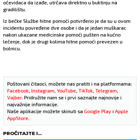
očevidaca da izađe, utrčava direktno u buktinju na
gradilištu.
Iz bečke Službe hitne pomoći potvrđeno je da su u ovom
incidentu povređene dve osobe i da je jedan muškarac
nakon ukazane medicinske pomoći pušten na kućno
lečenje, dok je drugi kolima hitne pomoći prevezen u
bolnicu.
Poštovani čitaoci, možete nas pratiti i na platformama:
Facebook
,
Instagram
,
YouTube
,
TikTok
,
Telegram
,
Vajber
. Pridružite nam se i prvi saznajte najnovije i
najvažnije informacije.
Naše aplikacije možete skinuti sa
Google Play
i
Apple
AppStore
.
PROČITAJTE I...