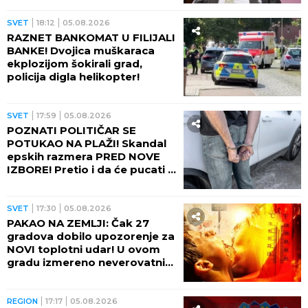
SVET
18:12
05.08.2026
RAZNET BANKOMAT U FILIJALI
BANKE! Dvojica muškaraca
ekplozijom šokirali grad,
policija digla helikopter!
SVET
17:59
05.08.2026
POZNATI POLITIČAR SE
POTUKAO NA PLAŽI! Skandal
epskih razmera PRED NOVE
IZBORE! Pretio i da će pucati u
suprugu drugog muškarca
(VIDEO)
SVET
17:30
05.08.2026
PAKAO NA ZEMLJI: Čak 27
gradova dobilo upozorenje za
NOVI toplotni udar! U ovom
gradu izmereno neverovatnih
75 STEPENI NA ASFALTU!
REGION
17:17
05.08.2026