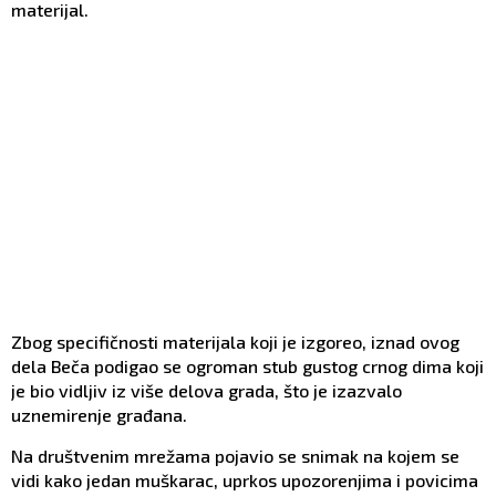
materijal.
Zbog specifičnosti materijala koji je izgoreo, iznad ovog
dela Beča podigao se ogroman stub gustog crnog dima koji
je bio vidljiv iz više delova grada, što je izazvalo
uznemirenje građana.
Na društvenim mrežama pojavio se snimak na kojem se
vidi kako jedan muškarac, uprkos upozorenjima i povicima