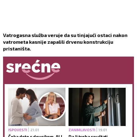
Vatrogasna služba veruje da su tinjajući ostaci nakon
vatrometa kasnije zapalili drvenu konstrukciju
pristaništa.
ISPOVESTI
21:01
ZANIMLJIVOSTI
19:01
Čeka dete s devojkom, ALI
Da li treba spuštati