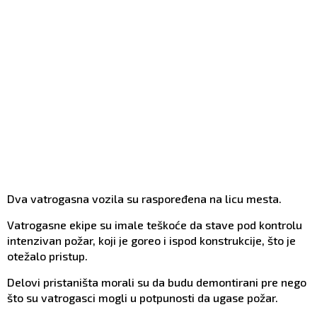
Dva vatrogasna vozila su raspoređena na licu mesta.
Vatrogasne ekipe su imale teškoće da stave pod kontrolu
intenzivan požar, koji je goreo i ispod konstrukcije, što je
otežalo pristup.
Delovi pristaništa morali su da budu demontirani pre nego
što su vatrogasci mogli u potpunosti da ugase požar.