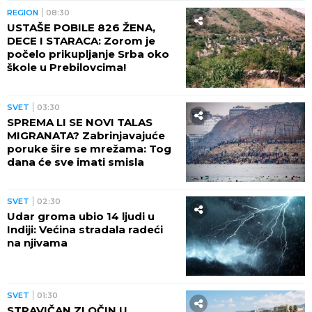
REGION
08:30
USTAŠE POBILE 826 ŽENA,
DECE I STARACA: Zorom je
počelo prikupljanje Srba oko
škole u Prebilovcima!
SVET
03:30
SPREMA LI SE NOVI TALAS
MIGRANATA? Zabrinjavajuće
poruke šire se mrežama: Tog
dana će sve imati smisla
SVET
02:30
Udar groma ubio 14 ljudi u
Indiji: Većina stradala radeći
na njivama
SVET
01:30
STRAVIČAN ZLOČIN U