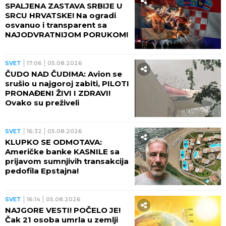
SPALJENA ZASTAVA SRBIJE U
SRCU HRVATSKE! Na ogradi
osvanuo i transparent sa
NAJODVRATNIJOM PORUKOM!
SVET
17:06
05.08.2026
ČUDO NAD ČUDIMA: Avion se
srušio u najgoroj zabiti, PILOTI
PRONAĐENI ŽIVI I ZDRAVI!
Ovako su preživeli
SVET
16:32
05.08.2026
KLUPKO SE ODMOTAVA:
Američke banke KASNILE sa
prijavom sumnjivih transakcija
pedofila Epstajna!
SVET
16:14
05.08.2026
NAJGORE VESTI! POČELO JE!
Čak 21 osoba umrla u zemlji