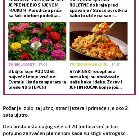
JE PRE NJE BIO S NJENOM
ROLETNE do kraja pred
MAJKOM: Porodična priča
spavanje? Stručnjaci otkrili
sa šok-obrtom podelila
kako to utiče na san i
javnost
jutarnje buđenje
ZANIMLJIVOSTI
17:01
TRADICIONALNI UKUSI
14:01
3 biljke koje PODNOSE
STARINSKI recept bez
najveće letnje vrućine:
mesa koji su obožavale
Cvetaju i kada temperatura
naše bake i deke: Zdrav i
pređe 40 STEPENI
JEFTIN RUČAK koji je još
ukusniji sutradan
Požar je izbio na južnoj strani jezera i primećen je oko 2
sata ujutro.
Deo pristaništa dugog više od 20 metara već je bio
potpuno zahvaćen plamenom kada su stigli vatrogasci.