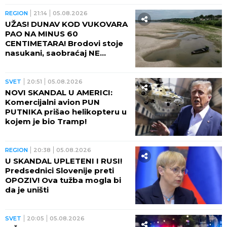
REGION
21:14
05.08.2026
UŽAS! DUNAV KOD VUKOVARA
PAO NA MINUS 60
CENTIMETARA! Brodovi stoje
nasukani, saobraćaj NE
POSTOJI
SVET
20:51
05.08.2026
NOVI SKANDAL U AMERICI:
Komercijalni avion PUN
PUTNIKA prišao helikopteru u
kojem je bio Tramp!
REGION
20:38
05.08.2026
U SKANDAL UPLETENI I RUSI!
Predsednici Slovenije preti
OPOZIV! Ova tužba mogla bi
da je uništi
SVET
20:05
05.08.2026