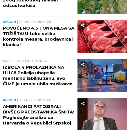
odsustva kiša
REGION
19:09
05.08.2026
POVUČENO 4,5 TONA MESA SA
TRŽIŠTA! U toku velika
kontrola mesara, prodavnica i
klanica!
SVET
18:35
05.08.2026
IZBOLA 4 PROLAZNIKA NA
ULICI! Policija uhapsila
mentalno labilnu ženu, evo
ČIME je umalo ubila muškarce
REGION
18:26
05.08.2026
AMERIKANCI PATOSIRALI
BIVŠEG PREDSTAVNIKA ŠMITA:
Pogledajte analizu sa
Harvarda o Republici Srpskoj