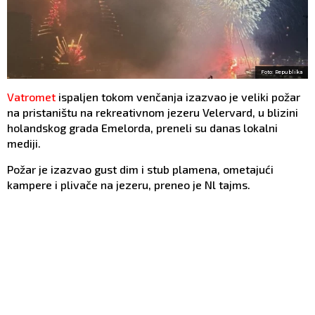
Foto: Republika
Vatromet
ispaljen tokom venčanja izazvao je veliki požar
na pristaništu na rekreativnom jezeru Velervard, u blizini
holandskog grada Emelorda, preneli su danas lokalni
mediji.
Požar je izazvao gust dim i stub plamena, ometajući
kampere i plivače na jezeru, preneo je Nl tajms.