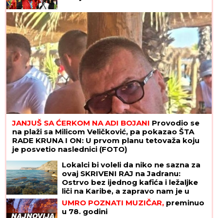
JANJUŠ SA ĆERKOM NA ADI BOJANI
Provodio se
na plaži sa Milicom Veličković, pa pokazao ŠTA
RADE KRUNA I ON: U prvom planu tetovaža koju
je posvetio naslednici (FOTO)
Lokalci bi voleli da niko ne sazna za
ovaj SKRIVENI RAJ na Jadranu:
Ostrvo bez ijednog kafića i ležaljke
liči na Karibe, a zapravo nam je u
komšiluku - ko jednom ode, teško se
UMRO POZNATI MUZIČAR,
preminuo
vraća kući
u 78. godini