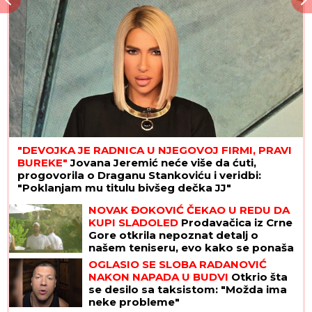
"DEVOJKA JE RADNICA U NJEGOVOJ FIRMI, PRAVI
BUREKE"
Jovana Jeremić neće više da ćuti,
progovorila o Draganu Stankoviću i veridbi:
"Poklanjam mu titulu bivšeg dečka JJ"
NOVAK ĐOKOVIĆ ČEKAO U REDU DA
KUPI SLADOLED
Prodavačica iz Crne
Gore otkrila nepoznat detalj o
našem teniseru, evo kako se ponaša
na letovanju
OGLASIO SE SLOBA RADANOVIĆ
NAKON NAPADA U BUDVI
Otkrio šta
se desilo sa taksistom: "Možda ima
neke probleme"