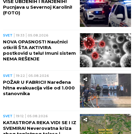
VIŠE UBIJENIH I RANJENIH!
Pucnjava u Severnoj Karolini!
(FOTO)
SVET
19:33
05.08.2026
NOVA OPASNOST! Naučnici
otkrili ŠTA AKTIVIRA
postkovid u telu! Imuni sistem
NEMA REŠENJE
SVET
19:22
05.08.2026
POŽAR U FABRICI! Naređena
hitna evakuacija više od 1.000
stanovnika
SVET
19:12
05.08.2026
KATASTROFA REKA VIDI SE I IZ
SVEMIRA! Neverovatna kriza
zbog toplotnog talasa i