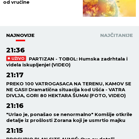
od vrućine
NAJNOVIJE
NAJČITANIJE
21:36
PARTIZAN - TOBOL: Humska zadrhtala i
UŽIVO
videla iskupljenje! (VIDEO)
21:17
PREKO 100 VATROGASACA NA TERENU, KAMOV SE
NE GASI! Dramatična situacija kod Ušća - VATRA
DIVLJA, GORI 80 HEKTARA ŠUMA! (FOTO, VIDEO)
21:16
"Urlao je, ponašao se nenormalno" Komšije otkrile
detalje iz prošlosti Zorana koji je usmrtio majku
21:15