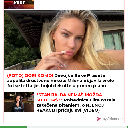
(FOTO) GORI KOMO!
Devojka Bake Praseta
zapalila društvene mreže: Milena objavila vrele
fotke iz Italije, bujni dekolte u prvom planu
"STANIJA, DA NEMAŠ MOŽDA
SUTLIJAŠ?"
Pobednica Elite ostala
zatečena pitanjem, o NJENOJ
REAKCIJI pričaju svi (VIDEO)
by Aklamator