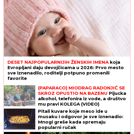
DESET NAJPOPULARNIJIH ŽENSKIH IMENA
koja
Evropljani daju devojčicama u 2026: Prvo mesto
sve iznenadilo, roditelji potpuno promenili
favorite
(PAPARACO) MIODRAG RADONJIĆ SE
SKROZ OPUSTIO NA BAZENU
Pijucka
alkohol, telefonira iz vode, a društvo
mu pravi KOLEGA (VIDEO)
Pitali kuvare koje meso ide u
musaku i odgovor je sve iznenadio:
Mnogi greše kada spremaju
popularni ručak