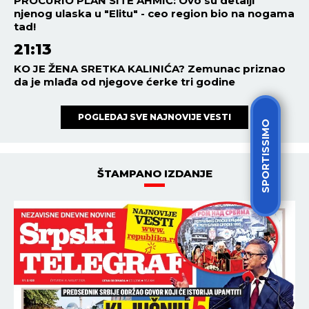
PROCURIO PLAN SITE AHMIĆ: Ovo su detalji
njenog ulaska u "Elitu" - ceo region bio na nogama
tad!
21:13
KO JE ŽENA SRETKA KALINIĆA? Zemunac priznao
da je mlađa od njegove ćerke tri godine
POGLEDAJ SVE NAJNOVIJE VESTI
SPORTISSIMO
ŠTAMPANO IZDANJE