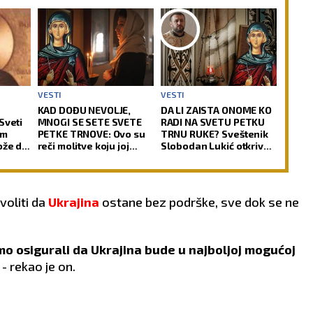
VESTI
VESTI
A
KAD DOĐU NEVOLJE,
DA LI ZAISTA ONOME KO
Sveti
MNOGI SE SETE SVETE
RADI NA SVETU PETKU
em
PETKE TRNOVE: Ovo su
TRNU RUKE? Sveštenik
ože da
reči molitve koju joj
Slobodan Lukić otkriva
upućuju
šta je prava pozadina
ovih verovanja
voliti da
Ukrajina
ostane bez podrške, sve dok se ne
mo osigurali da Ukrajina bude u najboljoj mogućoj
- rekao je on.