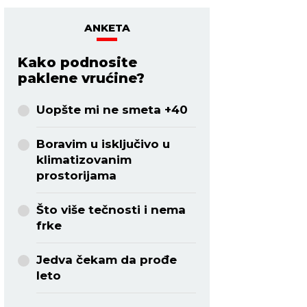
ANKETA
Kako podnosite
paklene vrućine?
Uopšte mi ne smeta +40
Boravim u isključivo u
klimatizovanim
prostorijama
Što više tečnosti i nema
frke
Jedva čekam da prođe
leto