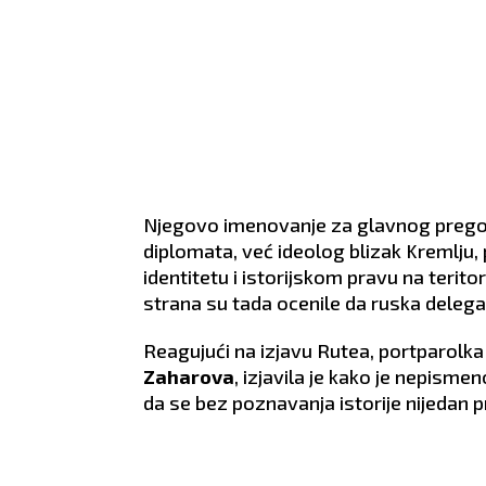
Njegovo imenovanje za glavnog pregovar
diplomata, već ideolog blizak Kremlju
identitetu i istorijskom pravu na terito
strana su tada ocenile da ruska delega
Reagujući na izjavu Rutea, portparolk
Zaharova
, izjavila je kako je nepism
da se bez poznavanja istorije nijedan 