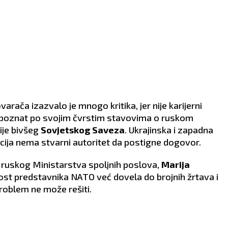
ača izazvalo je mnogo kritika, jer nije karijerni
, poznat po svojim čvrstim stavovima o ruskom
rije bivšeg
Sovjetskog Saveza
. Ukrajinska i zapadna
cija nema stvarni autoritet da postigne dogovor.
a ruskog Ministarstva spoljnih poslova,
Marija
enost predstavnika NATO već dovela do brojnih žrtava i
problem ne može rešiti.