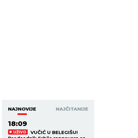
NAJNOVIJE
NAJČITANIJE
18:09
VUČIĆ U BELEGIŠU!
UŽIVO