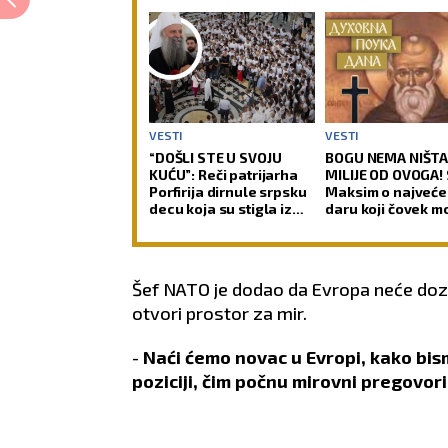
VESTI
VESTI
“DOŠLI STE U SVOJU
BOGU NEMA NIŠT
KUĆU”: Reči patrijarha
MILIJE OD OVOGA! 
Porfirija dirnule srpsku
Maksim o najveć
decu koja su stigla iz
daru koji čovek m
celog sveta (FOTO)
stekne za života!
Šef NATO je dodao da Evropa neće doz
otvori prostor za mir.
-
Naći ćemo novac u Evropi, kako bis
poziciji, čim počnu mirovni pregovori