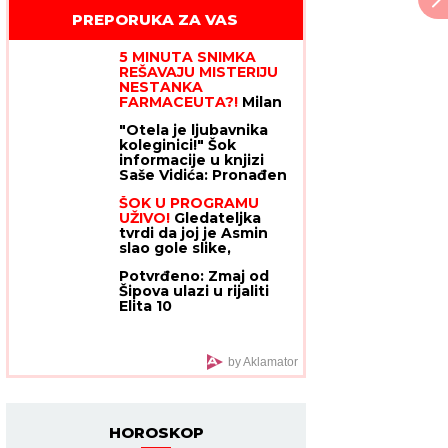
PREPORUKA ZA VAS
5 MINUTA SNIMKA
REŠAVAJU MISTERIJU
NESTANKA
FARMACEUTA?!
Milan
popio kafu sa majkom,
"Otela je ljubavnika
otišao na posao i više
koleginici!" Šok
ga NIKO NIJE VIDEO:
informacije u knjizi
Supruzi je poslao OVU
Saše Vidića: Pronađen
poruku (FOTO)
dnevnik, a evo o čemu
ŠOK U PROGRAMU
je pre smrti pisao
UŽIVO!
Gledateljka
tvrdi da joj je Asmin
slao gole slike,
zapretila mu: "Vidimo
Potvrđeno: Zmaj od
se na sudu,
Šipova ulazi u rijaliti
iskorišćavaš žene za
Elita 10
pare"
by Aklamator
HOROSKOP