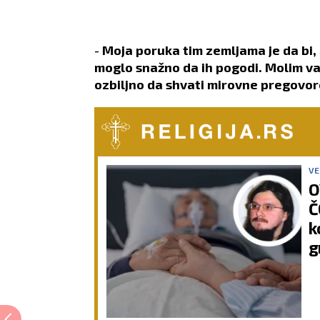
-
Moja poruka tim zemljama je da bi, 
moglo snažno da ih pogodi. Molim vas
ozbiljno da shvati mirovne pregovor
VE
O
Č
k
g