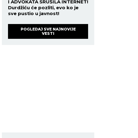
I ADVOKATA SRUŠILA INTERNET!
Durdžiću će pozliti, evo ko je
sve pustio u javnost!
POGLEDAJ SVE NAJNOVIJE
VESTI