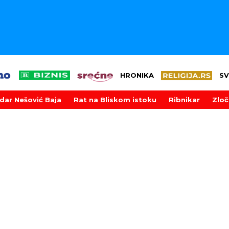
HRONIKA
SV
dar Nešović Baja
Rat na Bliskom istoku
Ribnikar
Zloč