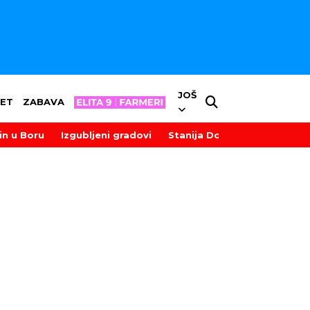
JOŠ
ET
ZABAVA
in u Boru
Izgubljeni gradovi
Stanija Dobrojević