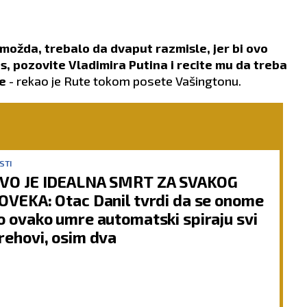
možda, trebalo da dvaput razmisle, jer bi ovo
, pozovite Vladimira Putina i recite mu da treba
e
- rekao je Rute tokom posete Vašingtonu.
STI
VO JE IDEALNA SMRT ZA SVAKOG
OVEKA: Otac Danil tvrdi da se onome
o ovako umre automatski spiraju svi
rehovi, osim dva