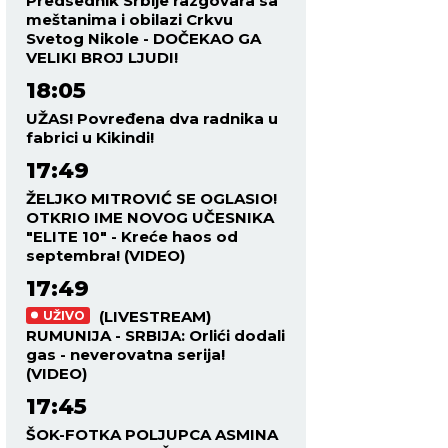
Predsednik Srbije razgovara sa
meštanima i obilazi Crkvu
Svetog Nikole - DOČEKAO GA
VELIKI BROJ LJUDI!
18:05
UŽAS! Povređena dva radnika u
fabrici u Kikindi!
17:49
ŽELJKO MITROVIĆ SE OGLASIO!
OTKRIO IME NOVOG UČESNIKA
"ELITE 10" - Kreće haos od
septembra! (VIDEO)
17:49
(LIVESTREAM)
UŽIVO
RUMUNIJA - SRBIJA: Orlići dodali
gas - neverovatna serija!
(VIDEO)
17:45
ŠOK-FOTKA POLJUPCA ASMINA