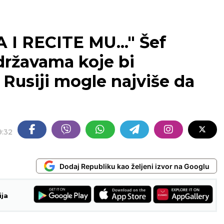
I RECITE MU..." Šef
državama koje bi
Rusiji mogle najviše da
9:32
Dodaj Republiku kao željeni izvor na Googlu
ija