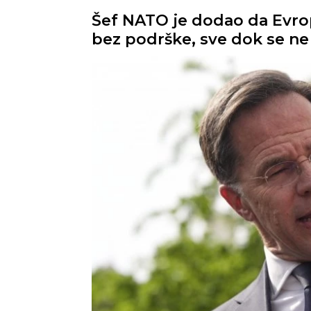
Šef NATO je dodao da Evrop
bez podrške, sve dok se ne 