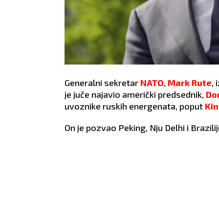
Generalni sekretar
NATO
,
Mark Rute
,
je juče najavio američki predsednik,
Do
uvoznike ruskih energenata, poput
Ki
On je pozvao Peking, Nju Delhi i Brazil