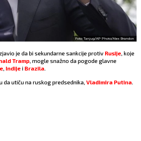
Foto: Tanjug/AP Photo/Alex Brandon
 izjavio je da bi sekundarne sankcije protiv
Rusije
, koje
nald Tramp
, mogle snažno da pogode glavne
ne
,
Indije
i
Brazila
.
iju da utiču na ruskog predsednika,
Vladimira Putina
.