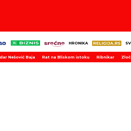
HRONIKA
SV
dar Nešović Baja
Rat na Bliskom istoku
Ribnikar
Zloč