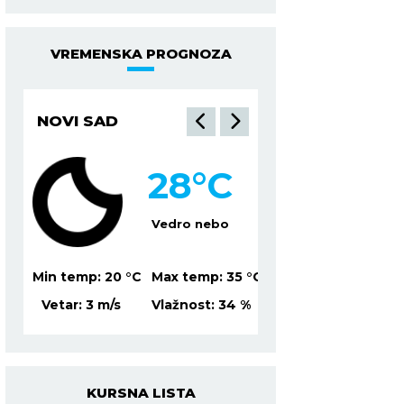
VREMENSKA PROGNOZA
NOVI SAD
NIŠ
28
°C
2
Vedro nebo
Mesti
5
°C
Min temp:
20
°C
Max temp:
35
°C
Min temp:
22
°C
Ma
%
Vetar:
3
m/s
Vlažnost:
34
%
Vetar:
4
m/s
Vl
KURSNA LISTA