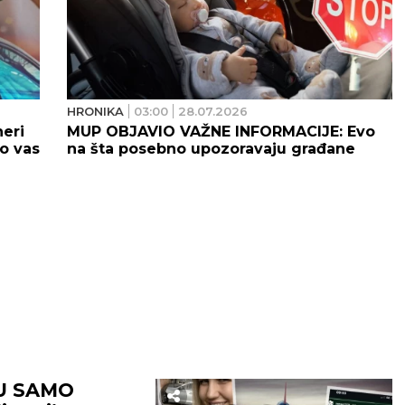
HRONIKA
03:00
28.07.2026
eri
MUP OBJAVIO VAŽNE INFORMACIJE: Evo
ko vas
na šta posebno upozoravaju građane
U SAMO