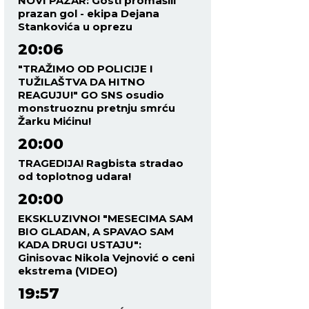
NOVI PAZAR: Gosti promašili
prazan gol - ekipa Dejana
Stankovića u oprezu
20:06
"TRAŽIMO OD POLICIJE I
TUŽILAŠTVA DA HITNO
REAGUJU!" GO SNS osudio
monstruoznu pretnju smrću
Žarku Mićinu!
20:00
TRAGEDIJA! Ragbista stradao
od toplotnog udara!
20:00
EKSKLUZIVNO! "MESECIMA SAM
BIO GLADAN, A SPAVAO SAM
KADA DRUGI USTAJU":
Ginisovac Nikola Vejnović o ceni
ekstrema (VIDEO)
19:57