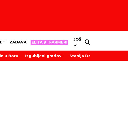
JOŠ
ET
ZABAVA
in u Boru
Izgubljeni gradovi
Stanija Dobrojević