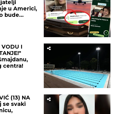
atelji
je u Americi,
lo bude
 VODU I
TANJE!"
ašmajdanu,
g centra!
Ć (13) NA
se svaki
nicu,