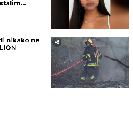
stalim
i nikako ne
ILION