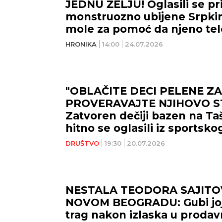
JEDNU ŽELJU! Oglasili se prij
monstruozno ubijene Srpkin
mole za pomoć da njeno te
prevezeno u Požegu!
HRONIKA
14:00
24.07.2026
"OBLAČITE DECI PELENE ZA
PROVERAVAJTE NJIHOVO S
Zatvoren dečiji bazen na T
hitno se oglasili iz sportsko
DRUŠTVO
19:30
20.07.2026
NESTALA TEODORA SAJITOVI
NOVOM BEOGRADU: Gubi joj 
trag nakon izlaska u prodav