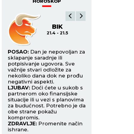
HOROSKOP
BIK
BL
21.4 - 21.5
22
ite
POSAO:
Dan je nepovoljan za
POSAO:
Danas ost
h
sklapanje saradnje ili
fokusirani tokom o
i
potpisivanje ugovora. Sve
najtežih zadataka 
važnije stvari odložite za
mogući previdi ko
nekoliko dana dok ne prođu
koštati mnogo.
e
negativni aspekti.
LJUBAV:
Slobodni 
LJUBAV:
Doći ćete u sukob s
mogu upoznati je
partnerom oko finansijske
zanimljivu osobu 
situacije ili u vezi s planovima
poželeti da otpoč
nu
za budućnost. Potrebno je da
avanturu. Period 
obe strane pokažu
strastima.
kompromis.
ZDRAVLJE:
Dobro.
ZDRAVLJE:
Promenite način
ishrane.