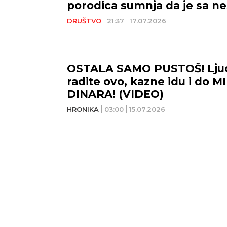
porodica sumnja da je sa ne
poznanikom
DRUŠTVO
21:37
17.07.2026
OSTALA SAMO PUSTOŠ! Ljud
radite ovo, kazne idu i do M
DINARA! (VIDEO)
HRONIKA
03:00
15.07.2026