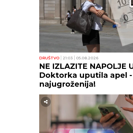
DRUŠTVO
21:03
05.08.2026
NE IZLAZITE NAPOLJE U
Doktorka uputila apel -
najugroženija!