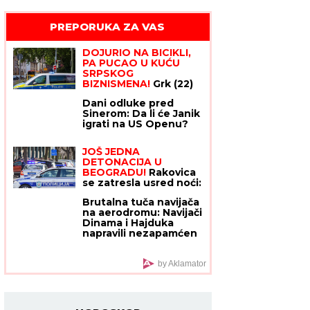
PREPORUKA ZA VAS
DOJURIO NA BICIKLI,
PA PUCAO U KUĆU
SRPSKOG BIZNISMENA!
Grk (22) uhapšen zbog
napada u Nemačkoj:
Dani odluke pred
"Meci su probili prozor
Sinerom: Da li će Janik
spavaće sobe"
igrati na US Openu?
JOŠ JEDNA
DETONACIJA U
BEOGRADU!
Rakovica
se zatresla usred noći:
Na licu mesta krater,
Brutalna tuča navijača
policija traga za
na aerodromu: Navijači
počiniocem
Dinama i Hajduka
napravili nezapamćen
haos
by Aklamator