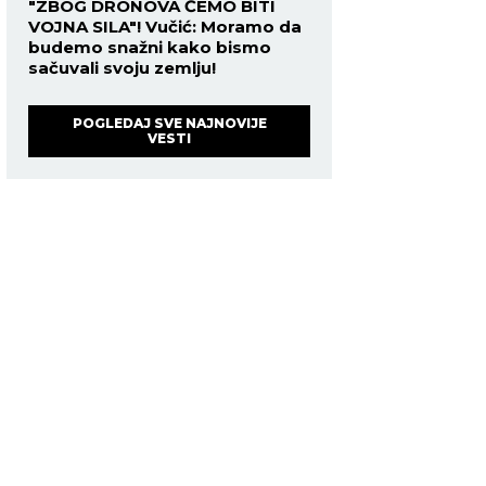
"ZBOG DRONOVA ĆEMO BITI
VOJNA SILA"! Vučić: Moramo da
budemo snažni kako bismo
sačuvali svoju zemlju!
POGLEDAJ SVE NAJNOVIJE
VESTI