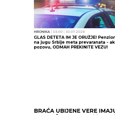
HRONIKA
03:00
30.07.2026
GLAS DETETA IM JE ORUŽJE! Penzion
na jugu Srbije meta prevaranata - a
pozovu, ODMAH PREKINITE VEZU!
BRAĆA UBIJENE VERE IMAJ