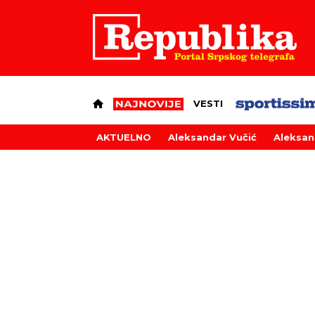
VESTI
AKTUELNO
Aleksandar Vučić
Aleksan